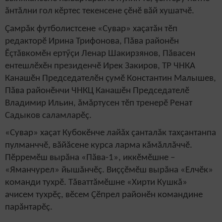
ăнтăлни гол кӗртес текенсене çӗнӗ вăй хушатчӗ.
Çамрăк футболистсене «Сувар» хаçатăн тӗп
редакторӗ Ирина Трифонова, Пăва районӗн
Ӗçтăвкомӗн ертӳçи Ленар Шакирзянов, Пăвасен
ентешлӗхӗн президенчӗ Ирек Закиров, ТР ЧНКА
Канашӗн Председателӗн çумӗ Константин Малышев,
Пăва районӗнчи ЧНКЦ Канашӗн Председателӗ
Владимир Ильин, ăмăртусен тӗп тренерӗ Ренат
Садыков саламларӗç.
«Сувар» хаçат Кубокӗнче лайăх çанталăк тахçантанпа
пулманччӗ, вăйăсене курса ларма кăмăллăччӗ.
Пӗрремӗш вырăна «Пăва-1», иккӗмӗшне –
«Яманчурел» йышăнчӗç. Виççӗмӗш вырăна «Елчӗк»
команди тухрӗ. Тăваттăмӗшне «Хирти Кушкă»
ачисем тухрӗç, вӗсем Çӗпрел районӗн командине
парăнтарӗç.