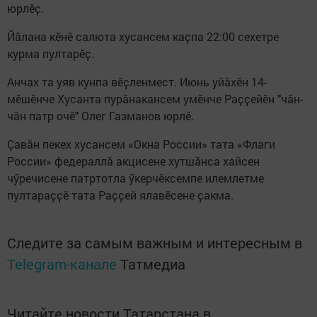
юрлӗҫ.
Йӑлана кӗнӗ салюта хусансем каҫпа 22:00 сехетре
курма пултарӗҫ.
Анчах та уяв кунпа вӗҫленмест. Июнь уйӑхӗн 14-
мӗшӗнче Хусанта пурӑнакансем умӗнче Раҫҫейӗн "чӑн-
чӑн патр очӗ" Олег Газманов юрлӗ.
Ҫавӑн пекех хусансем «Окна России» тата «Флаги
России» федераллӑ акцисене хутшӑнса хайсен
чӳречисене патртотла ӳкерчӗксемпе илемлетме
пултараҫҫӗ тата Раҫҫей ялавӗсене ҫакма.
Следите за самым важным и интересным в
Telegram-канале
Татмедиа
Читайте новости Татарстана в