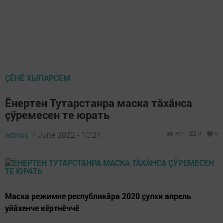
ÇӖНӖ ХЫПАРСЕМ
Ӗнертен Тутарстанра маска тӑхӑнса
ҫӳремесен те юрать
admin,
7 June 2022 - 10:21
821
0
0
Маска режимне республикӑра 2020 ҫулхи апрель
уйӑхенче кӗртнӗччӗ