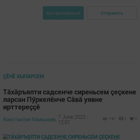
Отправить
Авторизоваться
ÇӖНӖ ХЫПАРСЕМ
Тăхăръялти садсенче сиреньсем çеçкене
ларсан Пӳркелӗнче Сăвă уявне
ирттереççӗ
7 June 2022 -
Константин Малышев,
1181
0
0
12:01