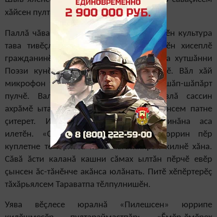
хăйсен пултарулăхӗпе паллаштарчӗç.
Паллă чăваш сăвăçи, Раççей Федерацийӗн культура
тава тивӗçлӗ ӗçченӗ, Ульяновск облаçӗн хисеплӗ
гражданинӗ Валентина Тарават çак уява хутшăнни
Поэзи кунӗн тытăмне самай пуянлатрӗ. Вăл хăй
микрофон умне тухсан пухăннă халăх шăп-шăпăрт
пулчӗ. Валентина Николаевнăн янравлă сассин
ахрăмӗ ытарлă сăввисене пуянлатса çынсем патне
çитерет. Ирӗксӗрех Белла Ахмадуллинăна аса
илетӗн. «Савнă Тутарстанăм» ятлă юррин пӗр
куплетне те юрласа пачӗ Нагаткинран килнӗ хăна.
Сăвă ăсти каланă кашни сăмах ылтăн пӗрчӗ евӗр
çынсен ăс-тăнӗнче акăнса юлăнать. Питӗ хӗпӗртерӗç
тăхăрьялсем Тараватпа тӗлпулнишӗн.
Уява вӗçлесе юралнă «Пилешсен» юррипе