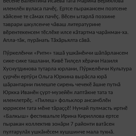
Вӗсене Валентина Исаева тата Марина Вериялова
илемлӗн вуласа пачӗç. Ертсе пыракансем поэтсене
хăйсене те сăмах пачӗç.
Вӗсен ытарлă поэзине
таврари шкулсенче чăваш литературине
вӗрентекенсем тӗслӗхе илсе кăтартма чарăнман-ха.
Апла-тăк, пурăнать Тăхăрьялта сăвă.
Пӳркелӗнчи «Ритм» ташă ушкăнӗнчи шăпăрлансем
сике-сике ташлани, Кивӗ Тилçел хӗрачи Назиля
Хуснутдинова тутарла юрлани, Пӳркелӗнчи Культура
çурчӗн ертӳçи Ольга Юркина вырăсла юрă
шăрантарни пилешпе сирень чечекӗ ăшне путнă
Юркка Иванӗн çурт-музейӗн лаптăкне тата та
илемлетрӗç. «Пилеш» фольклор ансамблӗн
юррисем тата мӗне тăраççӗ! Нумай пулмасть иртнӗ
«Балкыш» фестивальте Ирина Кириллова ертсе
пыракан коллектив зонăри 7 районти ватăсен
пултарулăх ушкăнӗсем хушшинче мала тухнă.