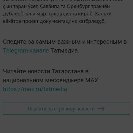
çын таран ӳсет. Çавăнпа та Оренбург тракчӗн
дублерӗ кăна мар, çавра çул та кирлӗ. Хальхи
вăхăтра проект документацине хатӗрлеççӗ.
Следите за самым важным и интересным в
Telegram-канале
Татмедиа
Читайте новости Татарстана в
национальном мессенджере MАХ:
https://max.ru/tatmedia
Перейти на страницу новости