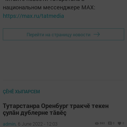
национальном мессенджере MАХ:
https://max.ru/tatmedia
Перейти на страницу новости
ÇӖНӖ ХЫПАРСЕМ
Тутарстанра Оренбург тракчӗ текен
çулăн дублерне тăвӗç
admin,
6 June 2022 - 12:03
693
0
0