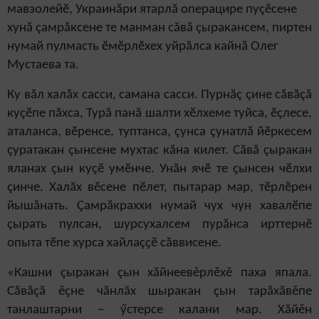
мавзолейӗ, Украинăри ятарлă операцире пуçӗсене
хунă çамрăксене те манман сăвă çыракансем,
пиртен
нумай пулмасть ӗмӗрлӗхех уйрăлса кайнă Олег
Мустаева та.
Ку вăл халăх сасси, самана сасси. Пурнăç çине сăвăçă
куçӗпе пăхса, Турă панă шалти хӗлхеме туйса, ӗçлесе,
аталанса, вӗренсе, туптанса, çунса çунатлă йӗркесем
çуратакан çынсене мухтас кăна килет. Сăвă çыракан
яланах çын куçӗ умӗнче. Унăн ячӗ те çынсен чӗлхи
çинче. Халăх вӗсене пӗлет, пытарар мар, тӗрлӗрен
йышăнать. Çамрăкраххи нумай чух чун хавалӗпе
çырать пулсан, шурсухалсем пурăнса ирттернӗ
опыта тӗпе хурса хайлаççӗ сăввисене.
«Кашни çыракан çын хăйнеевěрлěхě паха япала.
Сăвăçă ěçне чăнлăх шыракан çын тарăхăвěпе
танлаштарни – ӳстерсе калани мар. Хăйěн