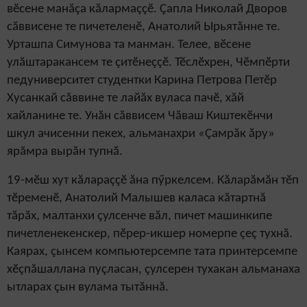
вӗсене манăçа кăлармаççӗ. Çапла Николай Дворов
сăввисене те пичетеленӗ, Анатолий Ырьятăнне те.
Урташпа Симунова та манман. Телее, вӗсене
улăштаракансем те çитӗнеççӗ. Тӗслӗхрен, Чӗмпӗрти
педуниверситет студентки Карина Петрова Петӗр
Хусанкай сăввине те лайăх вуласа пачӗ, хăй
хайланине те. Унăн сăввисем Чăваш Киштекӗнчи
шкул ачисенни пекех, альманахри «Çамрăк ăру»
ярăмра вырăн тупнă.
19-мӗш хут кăлараççӗ ăна пӳркелсем. Кăларăмăн тӗп
тӗременӗ, Анатолий Малышев каласа кăтартнă
тăрăх, малтанхи çулсенче вăл, пичет машинкипе
пичетленекенскер, пӗрер-икшер номерпе çеç тухнă.
Каярах, çынсем компьютерсемпе тата принтерсемпе
хӗçпăшаллана пуçласан, çулсерен тухакан альманаха
ытларах çын вулама тытăннă.