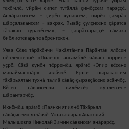
улмуççи ӳссе ларчӗ. Унăн кашни турачӗ уйрăм
техӗмлӗ, уйрăм сипет тутăллă çимӗçсем параççӗ.
Аслăраххисем – çирӗп хунавсем, пирӗн çамрăк
шăрçалакансем – вакрах, йывăç çулçисене çăратса
тăракан турачӗсем», – çаврăттараççӗ сăмаха
библиотекарьпе вӗрентекен.
Уява Сӗве тăрăхӗнчи Чакăлтăмпа Пăрăнтăк ялӗсен
пӗрлештернӗ «Пилеш» ансамблӗ чăваш юррипе
уçрӗ. Сăвă кунӗн пӗрремӗш ярăмӗ «Эпир вӗсене
манаймастпăр» ятлăччӗ. Ертсе пыракансем
тăхăрьялтан тухнă паллă сăвăç-çыравçăсене асăнчӗç.
Вӗсен сăввисенчи вилӗмсӗр куплетсене
шăрантарчӗç.
Иккӗмӗш ярăмӗ «Паянхи ят илнӗ Тăхăрьял
сăвăçисем» ятлăччӗ. Унта ытларах Анатолий
Малышевпа Николай Зимин сăввисем янăрарӗç.