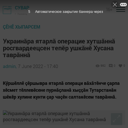
СУВАР
16+
4
Автоматическое закрытие баннера через
г. Казань
ÇӖНӖ ХЫПАРСЕМ
Украинăра ятарлă операцие хутшăннă
росгвардеецсен тепӗр ушкăнӗ Хусана
таврăннă
admin,
7 June 2022 - 17:40
982
0
0
​​​​​​​Кӳршӗллӗ çӗршывра ятарлă операци вăхăтӗнче çарпа
хӗсмет тӗллевӗсене пурнăçланă хыççăн Тутарстанăн
шӗкӗр хулине кунти çар чаçӗн салтакӗсем таврăннă.