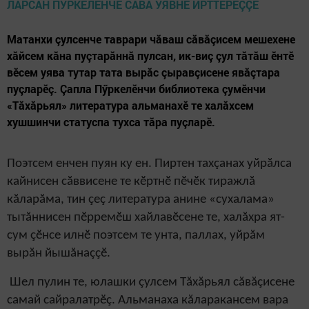
Матанхи çулсенче таврари чăваш сăвăçисем мешехене
хăйсем кăна пуçтарăннă пулсан, ик-виç çул тăтăш ӗнтӗ
вӗсем уява тутар тата вырăс çыравçисене явăçтара
пуçларӗç. Çапла Пӳркелӗнчи библиотека çумӗнчи
«Тăхăрьял» литература альманахӗ те халăхсем
хушшинчи статуспа тухса тăра пуçларӗ.
Поэтсем енчен пуян ку ен. Пиртен тахçанах уйрăлса
кайнисен сăввисене те кӗртнӗ пӗчӗк тиражлă
кăларăма, тин çеç литература анине «сухалама»
тытăннисен пӗрремӗш хайлавӗсене те, халăхра ят-
сум çӗнсе илнӗ поэтсем те унта, паллах, уйрăм
вырăн йышăнаççӗ.
Шел пулин те, юлашки çулсем Тăхăрьял сăвăçисене
самай сайралатрӗç. Альманаха кăларакансем вара