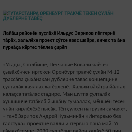
Лайăш районӗн пуçлăхӗ Ильдус Зарипов пӗлтернӗ
тăрăх, хальлӗхе проект сӳтсе явас шайра, анчах та ăна
пурнăçа кӗртес тӗллев çирӗп
«Усады, Столбище, Песчаные Ковали ялӗсен
çывăхӗнчен иртекен Оренбург тракчӗ çулăн М-12
трассăпа çыхăнакан дублерне тăвас концепцине
çулталăк каяллах хатӗрленӗ. Хальхи вăхăтра йăлтах
калаçса татăлас стадире. Ман шутпа çулталăк
хушшинче татăклă йышăну тумаллах, мӗншӗн тесен
унăн кирлӗлӗхӗ пысăк. Тӗп çулсен нагрузки самаях»,
– тенӗ Зарипов Андрей Кузьминăн «Интервью без
галстука» проектне валли интервью панă май. Ун
сăмахӗсемпе, 2030 çул тӗлне район халăхӗ 50 пин