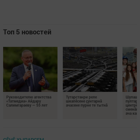
Топ 5 новостей
Руководителю агентства
Тутарстанри реле
Шупашк
«Татмедиа» Айдару
шкапӗсене çунтарнă
пултару
Салимгараеву — 55 лет
ачасене пурне те тытнă
центрӗн
сменăна
ача кай
ÇӖНӖ ХЫПАРСЕМ