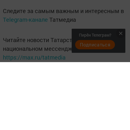
Следите за самым важным и интересным в
Telegram-канале
Татмедиа
Пирӗн Телеграм?
Читайте новости Татарстана в
Подписаться
национальном мессенджере MАХ:
https://max.ru/tatmedia
Перейти на страницу новости