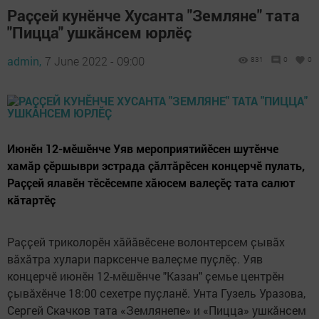
Раҫҫей кунӗнче Хусанта "Землянe" тата
"Пицца" ушкӑнсем юрлӗҫ
admin,
7 June 2022 - 09:00
831
0
0
Июнӗн 12-мӗшӗнче Уяв мероприятийӗсен шутӗнче
хамӑр ҫӗршыври эстрада ҫӑлтӑрӗсен концерчӗ пулать,
Раҫҫей ялавӗн тӗсӗсемпе хӑюсем валеҫӗҫ тата салют
кӑтартӗҫ
Pаҫҫей триколорӗн хӑйӑвӗсене волонтерсем ҫывӑх
вӑхӑтра хулари парксенче валеҫме пуҫлӗҫ. Уяв
концерчӗ июнӗн 12-мӗшӗнче "Казан" ҫемье центрӗн
ҫывӑхӗнче 18:00 сехетре пуҫланӗ. Унта Гузель Уразова,
Сергей Скачков тата «Землянепе» и «Пицца» ушкӑнсем