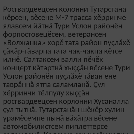
Росгвардеецсен колонни Тутарстана
кӗрсен, вӗсене М-7 трасса хӗрринче
ялавсем йăтнă Тури Услон районӗн
форпостовецӗсем, ветерансен
«Волжанка» хорӗ тата район пуçлăхӗ
çăкăр-тăварпа тата чак-чакпа кӗтсе
илнӗ. Салтаксем валли пӗчӗк
концерт кăтартнă хыççăн вӗсене Тури
Услон районӗн пуçлăхӗ тăван ене
таврăннă ятпа саламланă. Çул
хӗрринчи тӗлпулу хыççăн
росгвардеецсен корлонни Хусаналла
çул тытнă. Тутарстанăн шӗкӗр хулин
урамӗсемпе пынă вăхăтра вӗсене
автомобилистсем пиплеттерсе