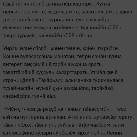
Сăвă тӗнчи тӗрлӗ çынна пӗрлештерет. Кунта
пенсионерсем те, медиксем те, электриксемпе шкул
директорӗсем те, журналистсемпе музейре
ӗçлекенсем те муза витӗмӗнче. Кашнийӗн хăйӗн
тавракурăмӗ, кашнийӗн хăйӗн тӗнчи.
Уйрăм илнӗ сăввăн хăйӗн тӗнчи, хăйӗн пурнăçӗ.
Хăшне вуласассăнах манатăн, тепри санăн чунна
витерет, виççӗмӗшӗ тарăн шухăша ярать,
тăваттăмӗшӗ куççуль кăларттарать. Утмăл çичӗ
страницăллă «Тăхăрьял» альманаха тӳрех вуласа
тухаймастăн, нумай çын шухăшӗпе, тарăхăвӗ-
савăнăçӗпе тулнă вăл.
«Мӗн çинчен çыраççӗ-ха паянхи пăвасем?», – тесе
ыйтма пултарать вулакан. Атте-анне, хуравсăр юрату,
тăван чӗлхе, тăван ял, суйлав пăтăрмахӗсем, ялти
философипе хулари сӳрӗклӗх, ирхи чейпе Ленин