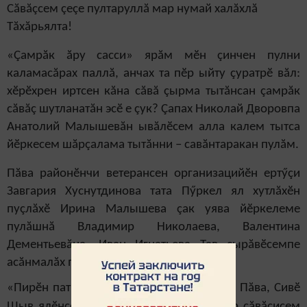
Сăвăçсем çеçе пултаруллă мар нумай халăхлă
Тăхăрьялта!
«Çамрăк ăру сасси» ярăм мӗн çинчен пулни
каламасăрах паллă, анчах та пӗр ыйту çуратрӗ вăл:
хӗрӗхрен иртсен кăна сăвă çырма тытăнсан çамрăк
сăвăç шутланатăн эсӗ е çук? Çапах Николай Дворовпа
Анатолий Малышевăн ывăлӗсем алла калем тытса
йӗркесем шăрçалама тытăнни – савăнтаракан пулăм.
Пăва районӗнчи ветерансен организацийӗн ертӳçи
Завгария Хуснутдинова тата Пӳркел ял хутлăхӗн
пуçлăхӗ Ирина Малышева çак уява йӗркелеме
пулăшнă Владимир Николаева, Валентина
Дементьевăна, Иван Игнатьева Тав çырăвӗсемпе
асăнмалăх парнесем парса чысларӗç.
«Пирӗн патра хăнара» ярăмра Пăрăнтăк, Пăва, Сивӗ
Шыв ялӗнсенчен килнӗ вырăс тата тутар сăвăçисем