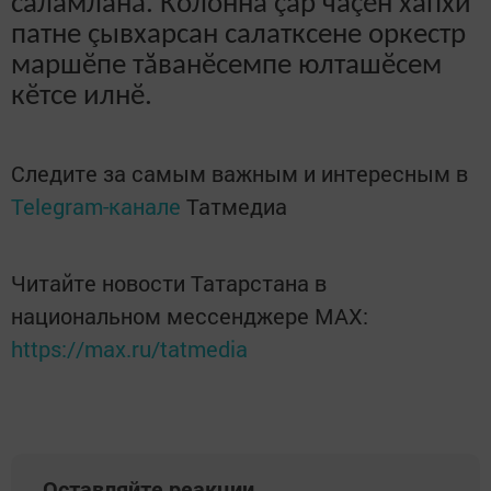
саламланă. Колонна çар чаçӗн хапхи
патне çывхарсан салатксене оркестр
маршӗпе тăванӗсемпе юлташӗсем
кӗтсе илнӗ.
Следите за самым важным и интересным в
Telegram-канале
Татмедиа
Читайте новости Татарстана в
национальном мессенджере MАХ:
https://max.ru/tatmedia
Оставляйте реакции