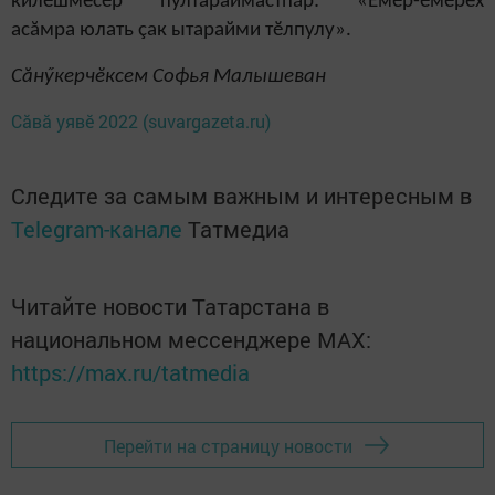
килӗшмесӗр пултараймастпăр: «Ӗмӗр-ӗмӗрех
асăмра юлать çак ытарайми тӗлпулу».
Сăнӳкерчӗксем Софья Малышеван
Сăвă уявӗ 2022 (suvargazeta.ru)
Следите за самым важным и интересным в
Telegram-канале
Татмедиа
Читайте новости Татарстана в
национальном мессенджере MАХ:
https://max.ru/tatmedia
Перейти на страницу новости