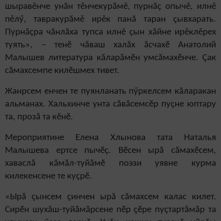
шыравěнче унăн тěнчекурăмě, пурнăç опычě, илнě
пěлӳ, тавракурăмě ирěк панă таран çывхарать.
Пурнăçра чăнлăха тупса илнě çын хăйне ирěклěрех
туять», – тенӗ чăваш халăх ăсчахӗ Анатолий
Малышев литература кăларăмӗн умсăмахӗнче. Çак
сăмахсемпе килӗшмех тивет.
Жанрсем енчен те пуянланать пӳркелсем кăларакан
альманах. Хальхинче унта сăвăсемсӗр пуçне юптару
та, прозă та кӗнӗ.
Мероприятине Елена Хлынова тата Наталья
Малышева ертсе пычӗç. Вӗсен ырă сăмахӗсем,
хаваслă кăмăл-туйăмӗ поэзи уявне курма
килекенсене те куçрӗ.
«Ырă çынсем çинчен ырă сăмахсем калас килет.
Сирӗн шухăш-туйăмăрсене пӗр çӗре пуçтартăмăр та