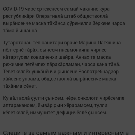
COVID-19 чире ертекенсем самай чакнине кура
республикӑри Оперативлӑ штаб обществоллӑ
вырӑнсенче маска тӑхӑнса ҫӳремелли йӗркене чарса
тӑма йышӑннӑ.
Тутарстанӑн тӗп санитари врачӗ Марина Патяшина
пӗлтернӗ тӑрӑх, ҫынсем пневмонияпа чирлес
кӑтартусем ковидченхи шайра. Анчах та маска
режимне пӗтӗмпех пӑрахӑҫламан, чарса кӑна тӑнӑ.
Теветкеллӗх ушкӑнӗнчи ҫынсене Роспотребнадзор
хӑйсене упрама, обществоллӑ вырӑнсенче маска
тӑхӑнма сӗнет.
Ку вӑл аслӑ ҫулти ҫынсем, чӗре, онкологи чирӗсемпе
аптаракансем, йывӑр ҫын хӗрарӑмсем, тулли
кӗлеткеллӗ, иммунитет дефицичӗллӗ ҫынсем.
Следите за самым важным и интересным в