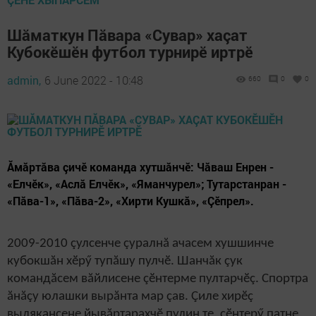
Шăматкун Пăвара «Сувар» хаçат
Кубокӗшӗн футбол турнирӗ иртрӗ
admin,
6 June 2022 - 10:48
660
0
0
Ăмăртăва çичӗ команда хутшăнчӗ: Чăваш Енрен -
«Елчӗк», «Аслă Елчӗк», «Яманчурел»; Тутарстанран -
«Пăва-1», «Пăва-2», «Хирти Кушкă», «Çӗпрел».
2009-2010 çулсенче çуралнă ачасем хушшинче
кубокшăн хӗрӳ тупăшу пулчӗ. Шанчăк çук
командăсем вăйлисене çӗнтерме пултарчӗç. Спортра
ăнăçу юлашки вырăнта мар çав. Çиле хирӗç
вылякансене йывăртарахчӗ пулин те, çӗнтерӳ патне