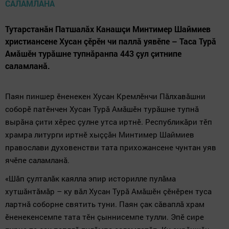
Тутарстанăн Патшалăх Канашçи Минтимер Шаймиев
христиансене Хусан çӗрӗн чи паллă уявӗпе – Таса Турă
Амăшӗн турăшне тупнăранпа 443 çул çитнипе
саламланă.
Паян пиншер ӗненекен Хусан Кремлӗнчи Пăлхавăшни
соборӗ патӗнчен Хусан Турă Амăшӗн турăшне тупнă
вырăна çити хӗрес çулне утса иртнӗ. Республикăри тӗп
храмра литурги иртнӗ хыççăн Минтимер Шаймиев
православи духовенстви тата прихожансене чунтан уяв
ячӗпе саламланă.
«Шăп çулталăк каялла эпир историлле пулăма
хутшăнтăмăр – ку вăл Хусан Турă Амăшӗн çӗнӗрен туса
лартнă соборне святить туни. Паян çак сăваплă храм
ӗненекенсемпе тата тӗн çыннисемпе тулли. Эпӗ сире