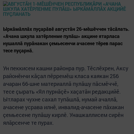
Ыркăмăллăх пуçарăвӗ августăн 26-мӗшӗччен тăсăлать.
«Ачана шкула хатӗрленме пулăш» акцине ятарласа
нушаллă пурăнакан çемьесенчи ачасене тӗрев парас
тесе пуçарнă.
Ун пеккисем кашни районра пур. Тӗслӗхрен, Аксу
районӗнчи кăçал пӗрремӗш класа каякан 256
ачаран 66-шне материаллă пулăшу пăсмӗччӗ,
тесе çырать «Ял пурнăçӗ» хаçатăн редакцийӗ.
Ытларах чухне сахал тупăшлă, нумай ачаллă,
ачасене усрава илнӗ, инвалид-ачасене пăхакан
çемьесене пулăшу кирлӗ. Унашкаллисем сирӗн
ялăрсенче те пурах.