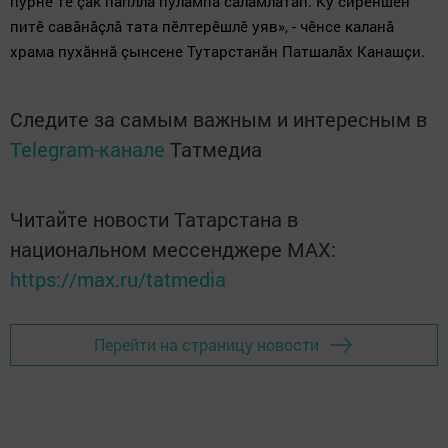
пурне те çак папллă пулăмпа саламлатăп. Ку сирӗншӗн
питӗ савăнăçлă тата пӗлтерӗшлӗ уяв», - чӗнсе каланă
храма пухăннă çынсене Тутарстанăн Патшалăх Канашçи.
Следите за самым важным и интересным в
Telegram-канале
Татмедиа
Читайте новости Татарстана в
национальном мессенджере MАХ:
https://max.ru/tatmedia
Перейти на страницу новости