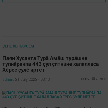
ÇӖНӖ ХЫПАРСЕМ
Паян Хусанта Турă Амăш турăшне
тупнăранпа 443 çул çитнине халалласа
Хӗрес çулӗ иртет
admin,
21 July 2022 - 08:43
550
0
0