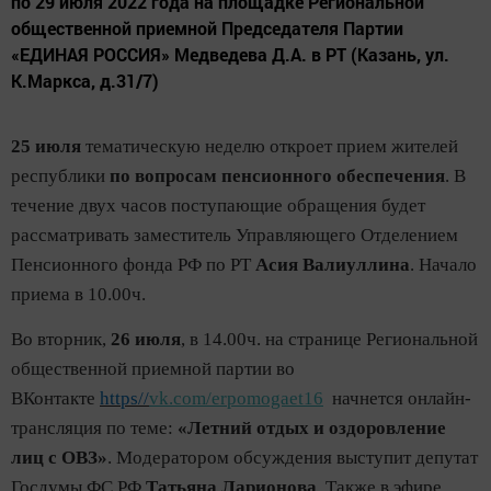
по 29 июля 2022 года на площадке Региональной
общественной приемной Председателя Партии
«ЕДИНАЯ РОССИЯ» Медведева Д.А. в РТ (Казань, ул.
К.Маркса, д.31/7)
25 июля
тематическую неделю откроет прием жителей
республики
по вопросам пенсионного обеспечения
. В
течение двух часов поступающие обращения будет
рассматривать заместитель Управляющего Отделением
Пенсионного фонда РФ по РТ
Асия Валиуллина
. Начало
приема в 10.00ч.
Во вторник,
26 июля
, в 14.00ч. на странице Региональной
общественной приемной партии во
ВКонтакте
https//
vk.com/erpomogaet16
начнется онлайн-
трансляция по теме:
«Летний отдых и оздоровление
лиц с ОВЗ»
. Модератором обсуждения выступит депутат
Госдумы ФС РФ
Татьяна Ларионова
. Также в эфире