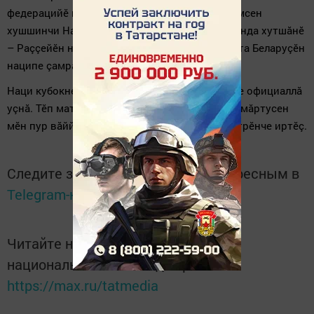
федерацийӗ йӗркелеççӗ. Арçынсемпе хӗрарăмсен
хушшинчи Нацисен кубокӗнче тăватшар команда хутшăнӗ
– Раççейӗн наци тата çамрăксен сборнăйӗ тата Беларуçӗн
наципе çамрăксен сборнăйӗ.
Наци кубокне июлӗн 21-мӗшӗнче 14:00 сехетре официаллă
уçнă. Тӗп матчсем июлӗн 25-мӗшӗнче пулӗç. Ăмăртусен
мӗн пур вăййисем Курăк çинчи хоккейăн центрӗнче иртӗç.
Следите за самым важным и интересным в
Telegram-канале
Татмедиа
Читайте новости Татарстана в
национальном мессенджере MАХ:
https://max.ru/tatmedia