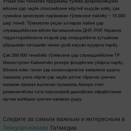
Утмăл пин тенкӗлӗх пӗрремӗш тӳлеве доброволецсем
вӗсене çар чаçӗн списокӗсене кӗртнӗ хыççăн илӗç, çак
суммăна эрнесерен парăнакан тӳлевсене пайлӗç – 15 000-
шер тенкӗ. Тӳлемелли укçан ытларах пайне çар
служащийӗисем вӗсен батальонӗсем ДНР, ЛНР, Украина
территорийӗсенче ятарлă çар оперцийӗнче хутшăнма
çӗршывăн патшалăх чикки урлă каçсан куçарса парӗç.
Çак 260 000 тенкӗлӗх тӳлевсене çар служащийӗсене ТР
Министрсен Кабинечӗн резерв фондӗнчен уйăрса парӗç.
Вӗсене илес тесен çар комиссариатне заявлени çырса
памалла, унпа пӗрле çар чаçӗн ретне тăратни çинчен
калакан приказ выписки пулмалла, банкри счет
реквизичӗсем тата персоналлă даннăйсен обработкине
иртме килӗшни çинчен калакан çыру.
Следите за самым важным и интересным в
Telegram-канале
Татмедиа