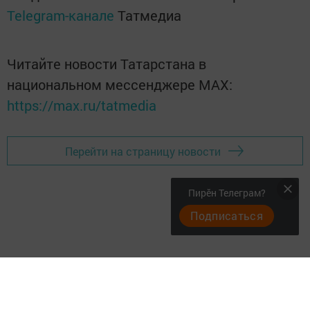
Telegram-канале
Татмедиа
Читайте новости Татарстана в
национальном мессенджере MАХ:
https://max.ru/tatmedia
Перейти на страницу новости
Пирӗн Телеграм?
Подписаться