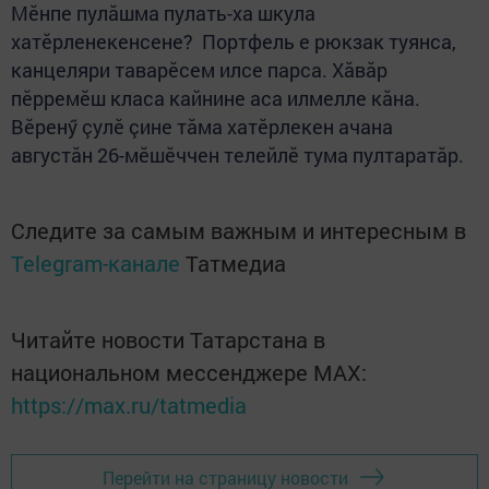
Мӗнпе пулăшма пулать-ха шкула
хатӗрленекенсене? Портфель е рюкзак туянса,
канцеляри таварӗсем илсе парса. Хăвăр
пӗрремӗш класа кайнине аса илмелле кăна.
Вӗренӳ çулӗ çине тăма хатӗрлекен ачана
августăн 26-мӗшӗччен телейлӗ тума пултаратăр.
Следите за самым важным и интересным в
Telegram-канале
Татмедиа
Читайте новости Татарстана в
национальном мессенджере MАХ:
https://max.ru/tatmedia
Перейти на страницу новости