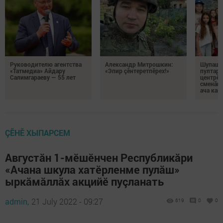
Руководителю агентства
Александр Митрошкин:
Шупашк
«Татмедиа» Айдару
«Эпир çӗнтеретпӗрех!»
пултару
Салимгараеву — 55 лет
центрӗн
сменăна
ача кай
ÇӖНӖ ХЫПАРСЕМ
Августăн 1-мӗшӗнчен Республикăри
«Ачана шкула хатӗрленме пулăш»
ыркăмăллăх акцийӗ пуçланать
admin,
21 July 2022 - 09:27
619
0
0