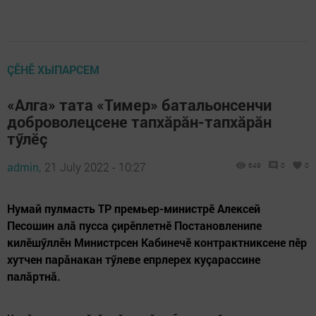
ÇӖНӖ ХЫПАРСЕМ
«Алга» тата «Тимер» батальонсенчи
доброволецсене тапхăрăн-тапхăрăн
тӳлӗç
admin,
21 July 2022 - 10:27
649
0
0
Нумай пулмасть ТР премьер-министрӗ Алексей
Песошин алă пусса çирӗплетнӗ Постановленипе
килӗшӳллӗн Министрсен Кабинечӗ контрактниксене пӗр
хутчен парăнакан тӳлеве епрлерех куçарассине
палăртнă.