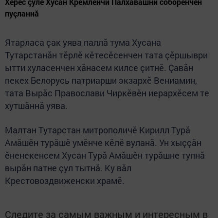
Хӗрес çулӗ Хусан Кремлӗнчи Пăлхавăшни соборӗнчен
пуçланнă
Ятарласа çак уява паллă тума Хусана
Тутарстанăн тӗрлӗ кӗтесӗсенчен тата çӗршыври
ытти хуласенчен хăнасем килсе çитнӗ. Çавăн
пекех Белорусь патриарши экзархӗ Вениамин,
тата Вырăс Православи Чиркӗвӗн иерархӗсем те
хутшăннă уява.
Малтан Тутарстан митрополичӗ Кирилл Турă
Амăшӗн турăшӗ умӗнче кӗлӗ вуланă. Ун хыççăн
ӗненекенсем Хусан Турă Амăшӗн турăшне тупнă
вырăн патне çул тытнă. Ку вăл
Крестовоздвиженски храмӗ.
Следите за самым важным и интересным в