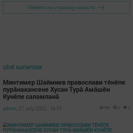
Перейти на страницу новости
ÇӖНӖ ХЫПАРСЕМ
Минтимер Шаймиев православи тӗнӗпе
пурăнакансене Хусан Турă Амăшӗн
Кунӗпе саламланă
admin,
21 July 2022 - 16:13
596
0
0