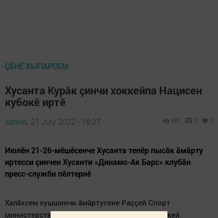
ÇӖНӖ ХЫПАРСЕМ
Хусанта Курăк çинчи хоккейпа Нацисен
кубокӗ иртӗ
admin,
21 July 2022 - 16:27
691
0
0
Июлӗн 21-26-мӗшӗсенче Хусанта тепӗр пысăк ăмăрту
иртесси çинчен Хусанти «Динамо-Ак Барс» клубăн
пресс-служби пӗлтернӗ
Халăхсем хушшинчи ăмăртусене Раççей Спорт
министерстви тата Раççейӗн курăк çинчи хоккей