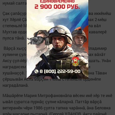
нумай салтакӗ тата техники пӗтнӗ.
Çак çапăçури паттăрлăхшăн Никифор Уланова иккӗмӗш
хут Хӗрлӗ Çăлтăр орденне пама тăратнă, анчах 2-мӗш
степеньлӗ Мухтав орденӗпе улăштарнă. Çапла вăл
Мухтав орденӗн 3-мӗшпе 2-мӗш степенӗсен кавалерӗ
пулса тăнă.
Вăрçă хыççăн Никифор Никитович Уланов Владимир
хулинче çул-йӗр мастерне вӗренсе тухса вăрах вăхăт
Аксу çул-йӗр участокӗнче мастер пулса тăрăшать. Унăн
наградисем çумне нумай юбилей медалӗсем
хушăнаççӗ. 1985 çулхи апрелӗн 6-мӗшӗнче ăна Тăван
çӗршывăн Аслă вăрçин 1-мӗш степеньлӗ орденӗпе
наградăланă.
Мăшăрӗпе Мария Митрофановнăпа вӗсем икӗ хӗр те икӗ
ывăл çуратса пурнăç çулне кăларнă. Паттăр вăрçă
ветеранӗн чӗри 1986 çулта тапма чарăннă, ăна Беловка
ялӗн масарне пытарнă. (Сергей УЛАНОВ. Аксу районӗ,