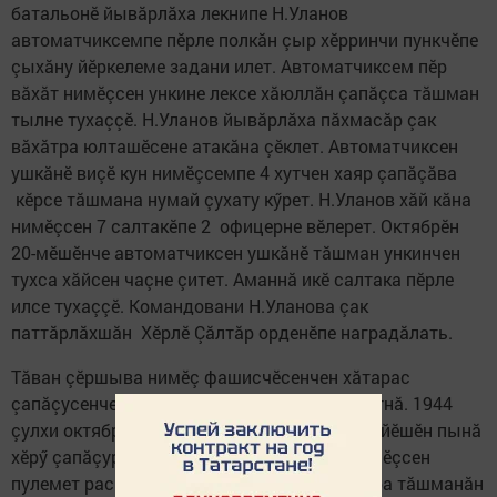
батальонӗ йывăрлăха лекнипе Н.Уланов
автоматчиксемпе пӗрле полкăн çыр хӗрринчи пункчӗпе
çыхăну йӗркелеме задани илет. Автоматчиксем пӗр
вăхăт нимӗçсен ункине лексе хăюллăн çапăçса тăшман
тылне тухаççӗ. Н.Уланов йывăрлăха пăхмасăр çак
вăхăтра юлташӗсене атакăна çӗклет. Автоматчиксен
ушкăнӗ виçӗ кун нимӗçсемпе 4 хутчен хаяр çапăçăва
кӗрсе тăшмана нумай çухату кӳрет. Н.Уланов хăй кăна
нимӗçсен 7 салтакӗпе 2 офицерне вӗлерет. Октябрӗн
20-мӗшӗнче автоматчиксен ушкăнӗ тăшман ункинчен
тухса хăйсен чаçне çитет. Аманнă икӗ салтака пӗрле
илсе тухаççӗ. Командовани Н.Уланова çак
паттăрлăхшăн Хӗрлӗ Çăлтăр орденӗпе наградăлать.
Тăван çӗршыва нимӗç фашисчӗсенчен хăтарас
çапăçусенче Н.Уланов пысăк хăюлăх кăтартнă. 1944
çулхи октябрӗн 9-мӗшӗнче чугун çул станцийӗшӗн пынă
хӗрӳ çапăçура вăл автоматпа тӗл персе нимӗçсен
пулемет расчетне тӗппипе аркатнă. Çапăçура тăшманăн