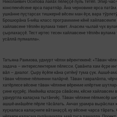
Николаевич Осипова лайăх пӗлеççӗ пуль тетӗп. Эпир час-
конспекчӗсене ярса паратпăр. Ăна черновике ярса патăм.
ушкăнне пуçтарсах тишкернӗ вӗсем ман ӗçе, вара тӳрлетӳ
Брошюрăна 5-мӗш класс программине кӗнӗ хайлавсемпе т
хайлавсене тӗплӗн вулама тивет. Ачасем чылай чух вула
çырлахаççӗ. Тест иртес тесен хайлавсене тӗплӗн вулам
усăллă пулмалла».
Татьяна Раимова, удмурт чӗлхи вӗрентекенӗ: «Тăван чӗл
задача – интереслентерме пӗлесси. Çавăнпа хам ӗçре ин
вăл – диалог. Çыру ӗçӗпе кăна çитӗнӳ тума çук. Ашшӗ-
тăван чӗлхене пӗлменни палăрчӗ. Тăван тавралăхпа, чӗр
хатӗрлесе вӗсене тăван чӗлхене вӗренме илӗртме шутлар
çине куçрӗç. Иккӗмӗш класра сăвăсем, кӗске хайлавсем 
удмуртла калаçма тытăнчӗç. Тăван чӗлхене пӗлмесӗр шку
ашшӗ-амăшӗпе пӗрле тăсăлать. Анчах урамра вырăслах к
хуçкаласа калаçнипе вăтанаççӗ, ку вӗсене чарса тăрать.
чӗлхепе калаçма пулăшмалла, май туса памалла. Проект 