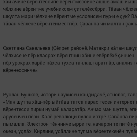
хăй ачине вӗрентессипе вӗрентмессине ашшӗ-амăш йышăн
чӗлхине вӗрентме учебниксем çителӗксӗрри. Тăван чӗлхе
шкулта мари чӗлхине вӗрентме условисем пур-и е çук? В
тăван чӗлхене вӗрентейместпӗр. Çавăнпа чи малтан çак 
Светлана Савельева (Çӗпрел районӗ, Матакри вăтам шкул
чӗлхисене пӗр класрах вӗрентнин хăйне евӗрлӗхӗ çинчен
пӗр урокрах харăс пăхса тухса танлаштаратпăр, анализ т
вӗренессинче».
Руслан Бушков, истори наукисен кандидачӗ, этнолог, тав
«Ман шутпа хăш-пӗр ыйтăва татса парас тесен интернет 
вӗрентесси пирки нумай калаçатăр. Анчах ман шутпа, эп
ăрусенчен пӗри. Халӗ революци пулса иртрӗ. Çавăнпа пи
пымалла. Электрон тӗнчинче ырри те, начарри те питӗ ну
океан, уçлăх. Кирлине, усăллине тупма вӗрентекенӗн пул