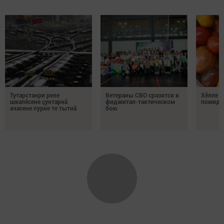
Тутарстанри реле
Ветераны СВО сразятся в
Хӗлле в
шкапӗсене çунтарнă
фиджитал-тактическом
помидо
ачасене пурне те тытнă
бою