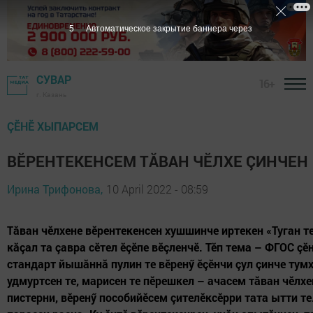
4
Автоматическое закрытие баннера через
СУВАР
16+
г. Казань
ÇӖНӖ ХЫПАРСЕМ
ВӖРЕНТЕКЕНСЕМ ТĂВАН ЧӖЛХЕ ÇИНЧЕН
Ирина Трифонова,
10 April 2022 - 08:59
Тăван чӗлхене вӗрентекенсен хушшинче иртекен «Туган т
кăçал та çавра сӗтел ӗçӗпе вӗçленчӗ. Тӗп тема – ФГОС ç
стандарт йышăннă пулин те вӗренӳ ӗçӗнчи çул çинче тум
удмуртсен те, марисен те пӗрешкел – ачасем тăван чӗлх
пистерни, вӗренӳ пособийӗсем çителӗксӗрри тата ытти те