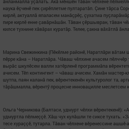
ăнланмалла уçăлать. Акă мӗншӗн тăван чӗлхене пӗлмелле
наука ӗçченӗ пек çирӗплетме пултаратăп. Çине тăрса Со
кирлӗ, актуаллă япаласем манăçрӗç, çухатма пуçларăмăр
пире кирлӗ енне çавăрнăшăн. Тăван çӗршывран, тăван чӗ
килсе тухнине хăвăрах куратăр. Телее, çакна вăхăтлă ăн
Марина Свежинкина (Пӗкӗлме районӗ, Наратлăри вăтам ш
пӗрре кăна – Наратлăра. Чăваш чӗлхине ачасем пӗлччӗр 
вырăс шкулӗсем валли хатӗрленӗ программăпа вӗрентетпӗ
ачисем. Тӗп контингент – чăваш ачисем. Хамăн мастер-
шутпа, паян каланă пек, вӗрентекенӗн культуролог та, ар
тăрăшмалла, вӗрентӳ процесне инновацилле меслетсем к
Ольга Черникова (Балтаси, удмурт чӗлхи вӗрентекенӗ): 
удмуртла пӗлмеççӗ. Хăш чух кулăшли те сиксе тухать. «
тесе хураççӗ, тутарла. Тăван чӗлхене вӗренессине ашшӗ