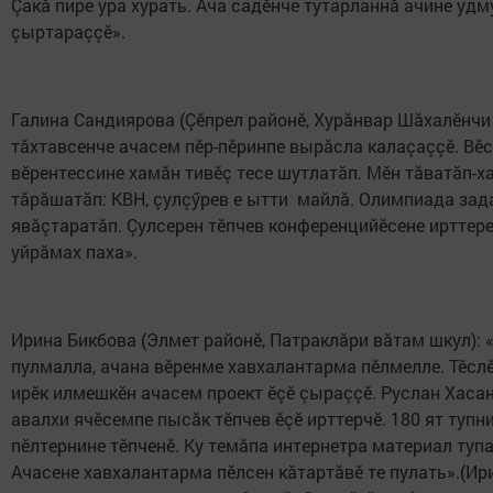
Çакă пире ура хурать. Ача садӗнче тутарланнă ачине уд
çыртараççӗ».
Галина Сандиярова (Çӗпрел районӗ, Хурăнвар Шăхалӗнчи 
тăхтавсенче ачасем пӗр-пӗринпе вырăсла калаçаççӗ. Вӗ
вӗрентессине хамăн тивӗç тесе шутлатăп. Мӗн тăватăп-х
тăрăшатăп: КВН, çулçӳрев е ытти майлă. Олимпиада зада
явăçтаратăп. Çулсерен тӗпчев конференцийӗсене ирттере
уйрăмах паха».
Ирина Бикбова (Элмет районӗ, Патраклăри вăтам шкул): «
пулмалла, ачана вӗренме хавхалантарма пӗлмелле. Тӗсл
ирӗк илмешкӗн ачасем проект ӗçӗ çыраççӗ. Руслан Хаса
авалхи ячӗсемпе пысăк тӗпчев ӗçӗ ирттерчӗ. 180 ят тупн
пӗлтернине тӗпченӗ. Ку темăпа интернетра материал туп
Ачасене хавхалантарма пӗлсен кăтартăвӗ те пулать».(И