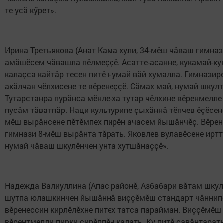
те усă кӳрет».
Ирина Третьякова (Анат Кама хули, 34-мӗш чăваш гимназ
амăшӗсем чăвашла пӗлмеççӗ. Асатте-асанне, кукамай-кук
калаçса кайтăр тесен питӗ нумай вăй хумалла. Гимназир
акăлчан чӗлхисене те вӗренеççӗ. Сăмах май, нумай шкул
Тутарстанра пурăнса мӗнле-ха тутар чӗлхине вӗренмелле
пусăм тăватпăр. Наци культурипе çыхăннă тӗпчев ӗçӗсене 
мӗш вырăнсене пӗтӗмпех пирӗн ачасем йышăнчӗç. Вӗрен
гимнази 8-мӗш вырăнта тăрать. Яковлев вулавӗсене иртт
нумай чăваш шкулӗнчен унта хутшăнаççӗ».
Надежда Валиуллина (Апас районӗ, Азбабари вăтам шкул)
шутпа юлашкинчен йышăннă виççӗмӗш стандарт чăннипех
вӗренессин кирлӗлӗхне питех татса парайман. Виççӗмӗш 
вӗрентмелли пирки çирӗппӗн калать. Ку питӗ савăнтарат