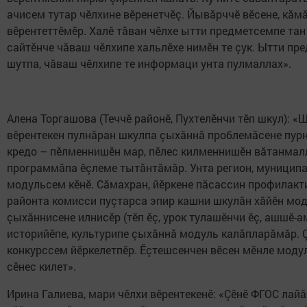
ачисем тутар чӗлхине вӗренетчӗç. Йывăрччӗ вӗсене, кăмă
вӗрентеттӗмӗр. Халӗ тăван чӗлхе ытти предметсемпе тан 
сайтӗнче чăваш чӗлхипе хальлӗхе нимӗн те çук. Ытти пр
шутпа, чăваш чӗлхипе те информаци унта пулмаллах».
Алена Торгашова (Теччӗ районӗ, Пухтелӗнчи тӗп шкул): «Ш
вӗрентекен пулнăран шкулпа çыхăннă проблемăсене пурне
кредо – пӗлменнишӗн мар, пӗлес килменнишӗн вăтанмалл
программăпа ӗçлеме тытăнтăмăр. Унта регион, муниципа
модульсем кӗнӗ. Сăмахран, йӗркене пăсассин профилакт
районта комисси пуçтарса эпир кашни шкулăн хăйӗн мо
çыхăннисене илнисӗр (тӗп ӗç, урок тулашӗнчи ӗç, ашшӗ-
историйӗпе, культурипе çыхăннă модуль калăпларăмăр. 
конкурссем йӗркелетпӗр. Ӗçтешсенчен вӗсен мӗнле модульп
сӗнес килет».
Ирина Галиева, мари чӗлхи вӗрентекенӗ: «Çӗнӗ ФГОС лайăх