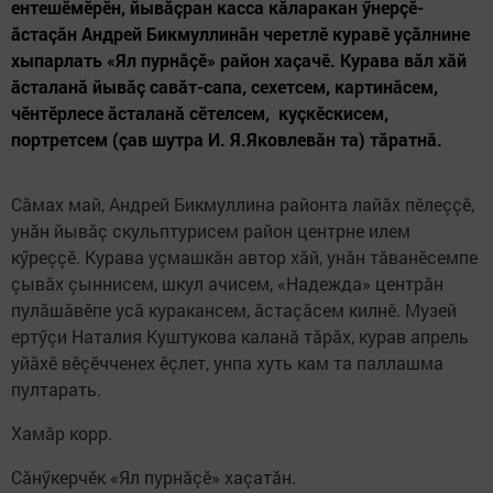
ентешӗмӗрӗн, йывăçран касса кăларакан ӳнерçӗ-
ăстаçăн Андрей Бикмуллинăн черетлӗ куравӗ уçăлнине
хыпарлать «Ял пурнăçӗ» район хаçачӗ. Курава вăл хăй
ăсталанă йывăç савăт-сапа, сехетсем, картинăсем,
чӗнтӗрлесе ăсталанă сӗтелсем, куçкӗскисем,
портретсем (çав шутра И. Я.Яковлевăн та) тăратнă.
Сăмах май, Андрей Бикмуллина районта лайăх пӗлеççӗ,
унăн йывăç скульптурисем район центрне илем
кӳреççӗ. Курава уçмашкăн автор хăй, унăн тăванӗсемпе
çывăх çыннисем, шкул ачисем, «Надежда» центрăн
пулăшăвӗпе усă куракансем, ăстаçăсем килнӗ. Музей
ертӳçи Наталия Куштукова каланă тăрăх, курав апрель
уйăхӗ вӗçӗчченех ӗçлет, унпа хуть кам та паллашма
пултарать.
Хамăр корр.
Сăнӳкерчӗк «Ял пурнăçӗ» хаçатăн.