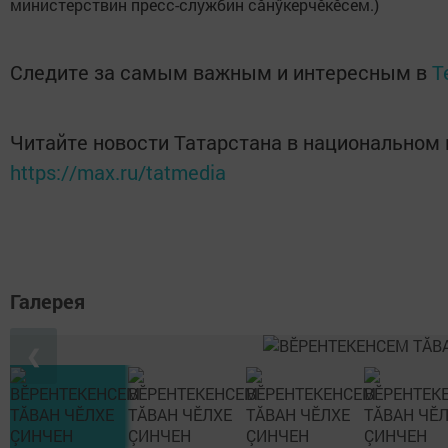
министерствин пресс-службин сăнӳкерчӗкӗсем.)
Следите за самым важным и интересным в
T
Читайте новости Татарстана в национальном
https://max.ru/tatmedia
Галерея
❮