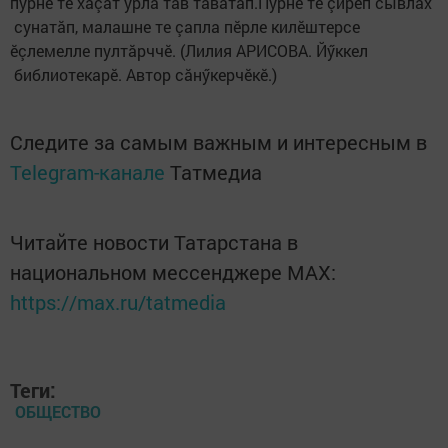
пурне те хаçат урлă тав тăватăп.Пурне те çирӗп сывлӑх
сунатăп, малашне те çапла пӗрле килӗштерсе
ӗçлемелле пултăрччӗ. (Лилия АРИСОВА. Йӳккел
библиотекарӗ. Автор сăнӳкерчӗкӗ.)
Следите за самым важным и интересным в
Telegram-канале
Татмедиа
Читайте новости Татарстана в
национальном мессенджере MАХ:
https://max.ru/tatmedia
Теги:
ОБЩЕСТВО