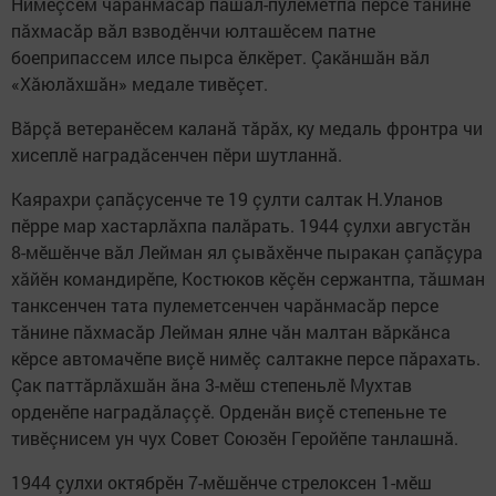
Нимӗçсем чарăнмасăр пăшал-пулеметпа персе тăнине
пăхмасăр вăл взводӗнчи юлташӗсем патне
боеприпассем илсе пырса ӗлкӗрет. Çакăншăн вăл
«Хăюлăхшăн» медале тивӗçет.
Вăрçă ветеранӗсем каланă тăрăх, ку медаль фронтра чи
хисеплӗ наградăсенчен пӗри шутланнă.
Каярахри çапăçусенче те 19 çулти салтак Н.Уланов
пӗрре мар хастарлăхпа палăрать. 1944 çулхи августăн
8-мӗшӗнче вăл Лейман ял çывăхӗнче пыракан çапăçура
хăйӗн командирӗпе, Костюков кӗçӗн сержантпа, тăшман
танксенчен тата пулеметсенчен чарăнмасăр персе
тăнине пăхмасăр Лейман ялне чăн малтан вăркăнса
кӗрсе автомачӗпе виçӗ нимӗç салтакне персе пăрахать.
Çак паттăрлăхшăн ăна 3-мӗш степеньлӗ Мухтав
орденӗпе наградăлаççӗ. Орденăн виçӗ степеньне те
тивӗçнисем ун чух Совет Союзӗн Геройӗпе танлашнă.
1944 çулхи октябрӗн 7-мӗшӗнче стрелоксен 1-мӗш