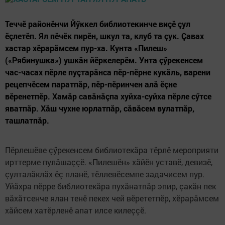
Теччӗ районӗнчи Йӳккел библиотекинче виçӗ çул
ӗçлетӗп. Ял пӗчӗк пирӗн, шкул та, клуб та çук. Çавах
хастар хӗрарăмсем пур-ха. Кунта «Пилеш»
(«Рябинушка») ушкăн йӗркелерӗм. Унта çӳрекенсем
час-часах пӗрле пуçтарăнса пӗр-пӗрне кукӑль, варени
рецепчӗсем паратпăр, пӗр-пӗринчен алă ӗçне
вӗренетпӗр. Хамăр савӑнӑçпа хуйха-суйха пӗрле сӳтсе
яватпăр. Хӑш чухне юрлатпӑр, сӑвӑсем вулатпӑр,
ташлатпӑр.
Пӗрлешӗве çӳрекенсем библиотекăра тӗрлӗ мероприяти
ирттерме пулӑшаççӗ. «Пилешӗн» хӑйӗн уставӗ, девизӗ,
çулталӑклӑх ӗç планӗ, тӗллевӗсемпе задачисем пур.
Уйӑхра пӗрре библиотекӑра пухӑнатпӑр эпир, çакăн пек
вăхăтсенче ялан тенӗ пекех чей вӗрететпӗр, хӗрарăмсем
хӑйсем хатӗрленӗ апат илсе килеççӗ.