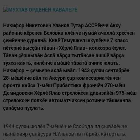
Никифор Никитович Уланов Тутар АССРӗнчи Аксу
районне кӗрекен Беловка ялӗнче нумай ачаллă хресчен
çемйинче çуралнă. Кивӗ Тимушкел шкулӗнче 7 класс
пӗтернӗ хыççăн тăван «Хӗрлӗ Ялав» колхозра ӗçлет.
Тăван çӗршывăн Аслă вăрçи тытăнсан ашшӗ вăрçа
тухса каять, килӗнче амăшӗ тăватă ачипе юлать.
Никифор – çемьере аслă ывăл. 1943 çулхи сентябрӗн
28-мӗшӗнче вăл та Аксури çар комиссариатӗнчен
фронта кайса 1-мӗш Прибалтика фрончӗн 270-мӗш
Демидовски Хӗрлӗ Ялав стрелоксен дивизийӗн 975-мӗш
стрелоксен полкӗн автоматчиксен ротинче тăшманпа
çапăçма пуçлать.
1944 çулхи июлӗн 7-мӗшӗнче Слобода ял çывăхӗнче
пынă хаяр çапăçура Н.Уланов паттăрлăх кăтартать.