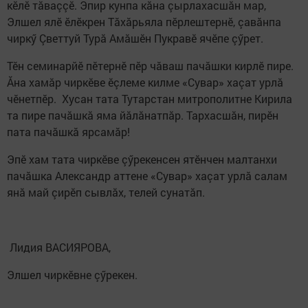
кӗлӗ тăваççӗ. Эпир кунпа кăна çырлахасшăн мар,
Элшел ялӗ ӗлӗкрен Тăхăрьяла пӗрлештернӗ, çавăнпа
чиркӳ Çветтуй Турă Амăшӗн Пукравӗ ячӗпе çӳрет.
Тӗн семинарйӗ пӗтернӗ пӗр чăваш пачăшки кирлӗ пире.
Ăна хамăр чиркӗве ӗçлеме килме «Сувар» хаçат урлă
чӗнетпӗр. Хусан тата Тутарстан митрополитне Кирила
та пире пачăшкă яма йăлăнатпăр. Тархасшăн, пирӗн
пата пачăшкă ярсамăр!
Эпӗ хам тата чиркӗве çӳрекенсен ятӗнчен малтанхи
пачăшка Александр аттене «Сувар» хаçат урлă салам
янă май çирӗп сывлăх, телей сунатăп.
Лидия ВАСИЯРОВА,
Элшел чиркӗвне çӳрекен.