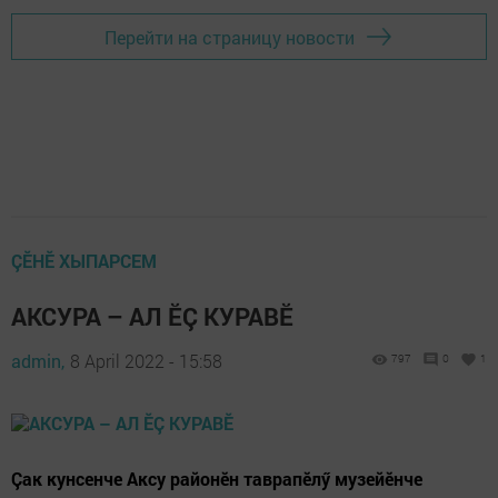
Перейти на страницу новости
ÇӖНӖ ХЫПАРСЕМ
АКСУРА – АЛ ӖÇ КУРАВӖ
admin,
8 April 2022 - 15:58
797
0
1
Çак кунсенче Аксу районӗн таврапӗлӳ музейӗнче