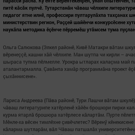
парасси расна. Ку ӗнтӗ вӗрентекенрен, унăн опытӗнчен, 
питӗ кăсăк пулчӗ. Тутарстанăн чăваш чӗлхипе литератур
педагог ятне илнӗ, профессири пултарулăхпа тахçанах шк
министерствин регион, Раççей шайӗнчи конкурсӗсене хут
наукăпа методика ӗçӗнче пӗрремӗш утăмсем тума пуçлан
Ольга Салюкова (Элкел районӗ, Кивӗ Матакри вăтам шкул
вӗренеççӗ, кашни хăй чӗлхипе. Ман шутпа чи кирли – ач
шыраса тупма пӗлмелле. Урокра ытларах калаçма май п
аталантармалла. Çавăнпа хамăр программăна проект ӗçӗс
çыхăннисене».
Лариса Андреева (Пăва районӗ, Тури Лашчи вăтам шкулӗ)
чăваш литературипе хатӗрленӗ хăйӗн брошюри пирки калас
курма ятарлă брошюра хатӗрлесе кăлартăм. Пурте пӗлетп
Мӗнле-ха вӗсен тимлӗхне çивӗчлетес? Вӗренӳ кӗнекисен
кăларма шутларăм, вăл Чăваш патшалăх университетӗнче