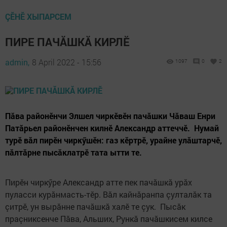
ÇӖНӖ ХЫПАРСЕМ
ПИРЕ ПАЧĂШКĂ КИРЛӖ
admin,
8 April 2022 - 15:56
1097
0
2
Пăва районӗнчи Элшел чиркӗвӗн пачăшки Чăваш Енри
Патăрьел районӗнчен килнӗ Александр аттеччӗ. Нумай
турӗ вăл пирӗн чиркӳшӗн: газ кӗртрӗ, урайне улăштарчӗ,
пăлтăрне пысăклатрӗ тата ытти те.
Пирӗн чиркӳре Александр атте пек пачăшкă урăх
пуласси курăнмасть-тӗр. Вăл кайнăранпа çулталăк та
çитрӗ, ун вырăнне пачăшкă халӗ те çук. Пысăк
праçниксенче Пăва, Альших, Рункă пачăшкисем килсе