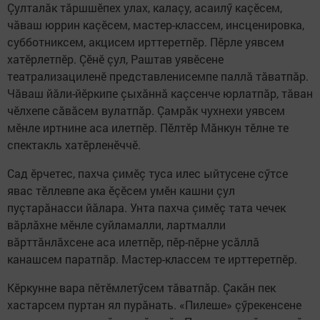
Çулталӑк тăршшӗпех улах, калаçу, асаилӳ каçӗсем,
чӑваш юррин каçӗсем, мастер-классем, инсценировка,
субботниксем, акцисем ирттеретпӗр. Пӗрле уявсем
хатӗрлетпӗр. Çӗнӗ çул, Раштав уявӗсене
театрализациленӗ представленисемпе паллă тăватпăр.
Чăваш йăли-йӗркипе çыхăннă каçсенче юрлатпӑр, тӑван
чӗлхепе сӑвӑсем вулатпӑр. Çамрӑк чухнехи уявсем
мӗнле иртнине аса илетпӗр. Пӗлтӗр Мӑнкун тӗлне те
спектакль хатӗрленӗччӗ.
Сад ӗрчетес, пахча çимӗç туса илес ыйтусене сӳтсе
явас тӗллевпе ака ӗçӗсем умӗн кашни çул
пуçтарăнасси йăлара. Унта пахча çимӗç тата чечек
вӑрлӑхне мӗнле суйламалли, лартмалли
вăрттăнлăхсене аса илетпӗр, пӗр-пӗрне усăллă
канашсем паратпăр. Мастер-классем те ирттеретпӗр.
Кӗркунне вара пӗтӗмлетӳсем тăватпăр. Çакӑн пек
хастарсем пуртан ял пурӑнать. «Пилеше» çӳрекенсене