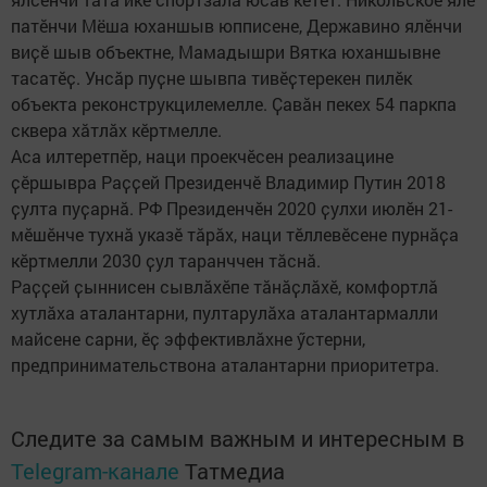
патӗнчи Мёша юханшыв юпписене, Державино ялӗнчи
виҫӗ шыв объектне, Мамадышри Вятка юханшывне
тасатӗҫ. Унсӑр пуҫне шывпа тивӗҫтерекен пилӗк
объекта реконструкцилемелле. Ҫавӑн пекех 54 паркпа
сквера хӑтлӑх кӗртмелле.
Аса илтеретпӗр, наци проекчӗсен реализацине
ҫӗршывра Раҫҫей Президенчӗ Владимир Путин 2018
ҫулта пуҫарнӑ. РФ Президенчӗн 2020 ҫулхи июлӗн 21-
мӗшӗнче тухнӑ указӗ тӑрӑх, наци тӗллевӗсене пурнӑҫа
кӗртмелли 2030 ҫул таранччен тӑснӑ.
Раҫҫей ҫыннисен сывлӑхӗпе тӑнӑҫлӑхӗ, комфортлӑ
хутлӑха аталантарни, пултарулӑха аталантармалли
майсене сарни, ӗҫ эффективлӑхне ӳстерни,
предпринимательствона аталантарни приоритетра.
Следите за самым важным и интересным в
Telegram-канале
Татмедиа