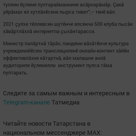
туллин ӗҫлеме пултарайманнине асӑрхарӑмӑр. Ҫакӑ
уйрӑмах ял хутлӑхӗсене пырса тивет",– тенӗ вӑл.
2021 ҫулхи тӗллевсен шутӗнче ялсенчи 500 клуба пысӑк
хӑвӑртлӑхлӑ интернетпа ҫыхӑнтарасси.
Министр палӑртнӑ тӑрӑх, пандеми вӑхӑтӗнче культура
учрежденийӗсем трансляциленӗ онлайн-контент хӑйӗн
эффективлӑхне кӑтартнӑ, вӑл малашне анлӑ
аудиторипе ӗҫлемелли инструмент пулса тӑма
пултарать.
Следите за самым важным и интересным в
Telegram-канале
Татмедиа
Читайте новости Татарстана в
национальном мессенджере MАХ: