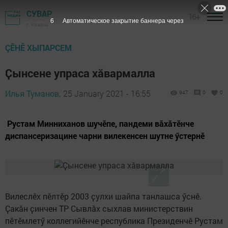
СУВАР
16+
5
Автоматическое закрытие баннера через
г. Казань
ÇӖНӖ ХЫПАРСЕМ
Ҫынсене упраса хӑвармалла
Илья Туманов,
25 January 2021 - 16:55
947
0
0
Рустам Минниханов шучӗпе, пандеми вӑхӑтӗнче
диспансеризацине чарни вилекенсен шутне ӳстернӗ
Вилеслӗх пӗлтӗр 2003 ҫулхи шайпа танлашса ӳснӗ.
Ҫакӑн ҫинчен ТР Сывлӑх сыхлав министерствин
пӗтӗмлетӳ коллегийӗнче республика Президенчӗ Рустам