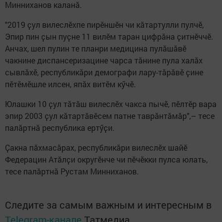
Минниханов каланӑ.
"2019 ҫул вилеслӗхпе пирӗншӗн чи кӑтартулли пулчӗ,
Эпир пин ҫын пуҫне 11 вилӗм таран цифрӑна ҫитнӗччӗ.
Анчах, шел пулин те планри медицина пулӑшӑвӗ
чакнине диспансеризацине чарса тӑнине пула халӑх
сывлӑхӗ, республикӑри демографи лару-тӑрӑвӗ ҫине
пӗтӗмӗшле илсен, япӑх витӗм кӳчӗ.
Юлашки 10 ҫул тӑтӑш вилеслӗх чакса пычӗ, пӗлтӗр вара
эпир 2003 ҫул кӑтартӑвӗсем патне таврӑнтӑмӑр",– тесе
палӑртнӑ республика ертӳҫи.
Ҫакна пӑхмасӑрах, республикӑри вилеслӗх шайӗ
Федерацин Атӑлҫи округӗнче чи пӗчӗкки пулса юлать,
тесе палӑртнӑ Рустам Минниханов.
Следите за самым важным и интересным в
Telegram-канале
Татмедиа