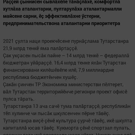
Раҫҫей ҫыннисен сывлӑхӗпе тӑнӑҫлӑхӗ, комфортлӑ
хутлӑха аталантарни, пултарулӑха аталантармалли
майсене сарни, ӗҫ эффективлӑхне ӳстерни,
предпринимательствона аталантарни приоритетра
2021 ҫулта наци проекчӗсене пурнӑҫлама Тутарстанра
21,9 млрд тенкӗ яма палӑртаҫҫӗ.
Ҫак укҫасен пысӑк пайне – 14 млрд тенкӗ – федераллӑ
бюджетран уйӑраҫҫӗ. 16,4 млрд тенке яхӑн Тутарстан
финансировани килӗшӗвӗпе илӗ, 7,9 миллиардне
республика бюджетӗнчен хушӗҫ.
Ҫакӑн ҫинчен ТР Экономика министерстви пӗлтерет,
вӑл Тутарстан территорийӗнче регионри проект офисӗ
пулса тӑрать.
Тутарстанра 13 ача сачӗ тума палӑртаҫҫӗ, республикӑн
тӗп хулинче чи пысӑк шкулсенчен пӗрне тӑвӗҫ.
Тутарстанра виҫӗ ҫӗнӗ культура ҫурчӗ тӑвӗҫ, икӗ шкулта
капиталлӑ юсав тӑвӗҫ. Кукморта ҫӗнӗ спортзал пулать,
ялсенчи тата икӗ спортзала юсав кӗтет. Никольское ялӗ