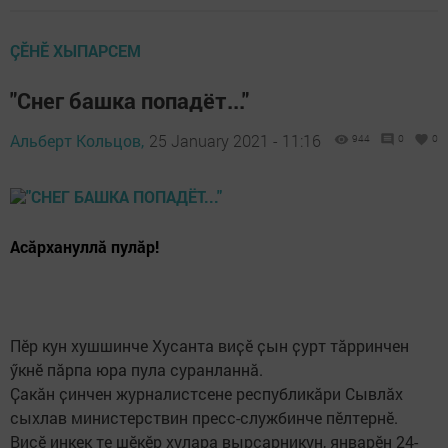
ÇӖНӖ ХЫПАРСЕМ
"Снег башка попадёт..."
Альберт Кольцов,
25 January 2021 - 11:16
944
0
0
Асӑрхануллӑ пулӑр!
Пӗр кун хушшинче Хусанта виҫӗ ҫын ҫурт тӑрринчен
ӳкнӗ пӑрпа юра пула суранланнӑ.
Ҫакӑн ҫинчен журналистсене республикӑри Сывлӑх
сыхлав министерствин пресс-службинче пӗлтернӗ.
Виҫӗ инкек те шӗкӗр хулара вырсарникун, январӗн 24-