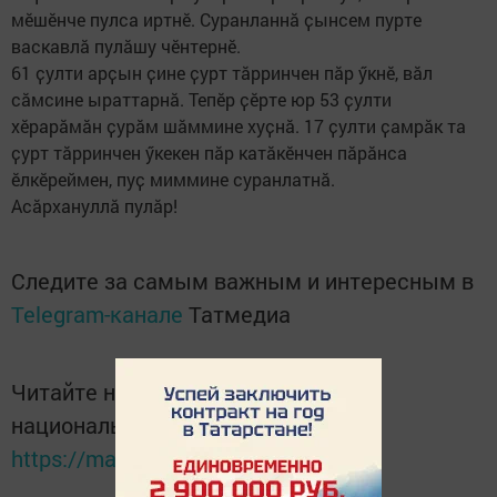
мӗшӗнче пулса иртнӗ. Суранланнӑ ҫынсем пурте
васкавлӑ пулӑшу чӗнтернӗ.
61 ҫулти арҫын ҫине ҫурт тӑрринчен пӑр ӳкнӗ, вӑл
сӑмсине ыраттарнӑ. Тепӗр ҫӗрте юр 53 ҫулти
хӗрарӑмӑн ҫурӑм шӑммине хуҫнӑ. 17 ҫулти ҫамрӑк та
ҫурт тӑрринчен ӳкекен пӑр катӑкӗнчен пӑрӑнса
ӗлкӗреймен, пуҫ миммине суранлатнӑ.
Асӑрхануллӑ пулӑр!
Следите за самым важным и интересным в
Telegram-канале
Татмедиа
Читайте новости Татарстана в
национальном мессенджере MАХ:
https://max.ru/tatmedia