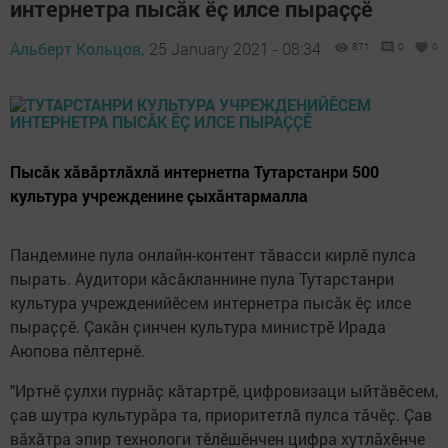
интернетра пысӑк ӗҫ илсе пыраҫҫӗ
Альберт Кольцов,
25 January 2021 - 08:34
871
0
0
Пысӑк хӑвӑртлӑхлӑ интернетпа Тутарстанри 500
культура учрежденине ҫыхӑнтармалла
Пандемине пула онлайн-контент тӑвасси кирлӗ пулса
пырать. Аудитори кӑсӑкланнине пула Тутарстанри
культура учрежденийӗсем интернетра пысӑк ӗҫ илсе
пыраҫҫӗ. Ҫакӑн ҫинчен культура министрӗ Ирада
Аюпова пӗлтернӗ.
"Иртнӗ ҫулхи пурнӑҫ кӑтартрӗ, цифровизаци ыйтӑвӗсем,
ҫав шутра культурӑра та, приоритетлӑ пулса тӑчӗҫ. Ҫав
вӑхӑтра эпир технологи тӗлӗшӗнчен цифра хутлӑхӗнче