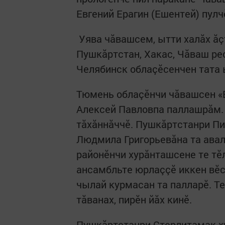
Евгений Ерагин (Ешентей) пулч
Уява чăвашсем, ытти халăх ăçт
Пушкӑртстан, Хакас, Чӑваш ре
Челябинск облаçӗсенчен тата 
Тюмень облаçӗнчи чăвашсен «
Алексей Павловпа паллашрӑм. 
тӑхӑннӑччӗ. Пушкӑртстанри Пи
Людмила Григорьевăна та авал
районӗнчи хурӑнташсене те тӗ
ансамбльте юрлаççӗ иккен вӗс
чылай курмасан та палларӗ. Т
тăванах, пирӗн йăх кинӗ.
Пушкӑртстанри Стерлитамак х