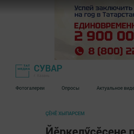
СУВАР
г. Казань
Фотогалереи
Опросы
Актуальное вид
ÇӖНӖ ХЫПАРСЕМ
Йӗркелӳçӗсене п