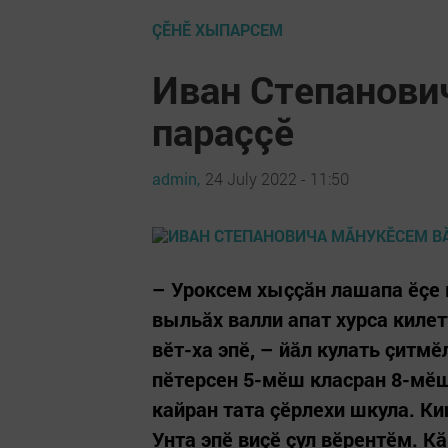
ÇӖНӖ ХЫПАРСЕМ
Иван Степанови
параççӗ
admin,
24 July 2022 - 11:50
– Уроксем хыççăн лашапа ӗçе к
выльăх валли апат хурса килет
вӗт-ха эпӗ, – йăл кулать çитмӗ
пӗтерсен 5-мӗш класран 8-мӗш
кайран тата çӗрлехи шкула. К
Унта эпӗ виçӗ çул вӗрентӗм. К