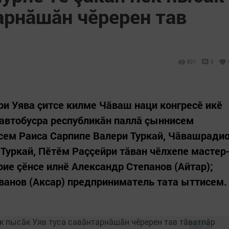
арнăшăн чӗререн тав
821
0
и Уява çитсе килме Чӑваш наци конгресӗ икӗ
автобусра республикăн паллă çыннисем
сем Раиса Сарпипе Валери Туркай, Чӑвашради
Туркай, Пӗтӗм Раççейри тăван чӗлхепе мастер
ие çӗнсе илнӗ Александр Степанов (Айтар);
ванов (Аксар) предприниматель тата ыттисем