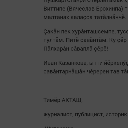
Виттипе (Вячеслав Ерохинпа) 
малтанах калаçса татăлнăччӗ.
Çакӑн пек хурӑнташсемпе, тус
пултӑм. Питӗ савӑнтӑм. Ку çӗр
Пӑлхарӑн сӑваплӑ çӗрӗ!
Иван Казанкова, ытти йӗркелӳç
савăнтарнăшăн чӗререн тав тă
Тимӗр АКТАШ,
журналист, публицист, историк