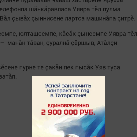
телефонпа шăнкăравласа Уявра тӗл пулма
 Вӑл çывӑх çыннисене лартса машинăпа çитрӗ.
семпе, юлташсемпе, кӑсӑк çынсемпе Уявра тӗ
 – манӑн тӑван, çуралнӑ çӗршыв, Атӑлçи
ӗсене пурне те çакăн пек пысăк Уяв туса
ватăп.
.