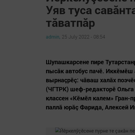
Уяв туса савăнт
тăватпăр
admin,
25 July 2022 - 08:54
Шупашкарсене пире Тутарстанр
пысӑк автобус пачӗ. Иккӗмӗш 
вырнаçрӗç: чӑваш халӑх поэчӗ
(ЧГТРК) шеф-редакторӗ Ольга 
классен «Кӗмӗл калем» Гран-пр
паллӑ юрӑç Фарида, Алексей И