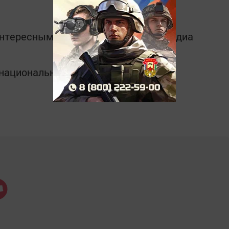
интересным в
Telegram-канале
Татмедиа
в национальном мессенджере MАХ: