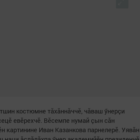
атшин костюмне тăхăннăччӗ, чăваш ӳнерçи
ецӗ евӗрехчӗ. Вӗсемпе нумай çын сăн
ӗн картинине Иван Казанкова парнелерӗ. Уявăн
ш наци ӑслӑлӑхпа ӳнер академийӗн президенчӗ