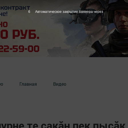
5
Автоматическое закрытие баннера через
ео
Главная
Видео
урне те çакăн пек пысăк