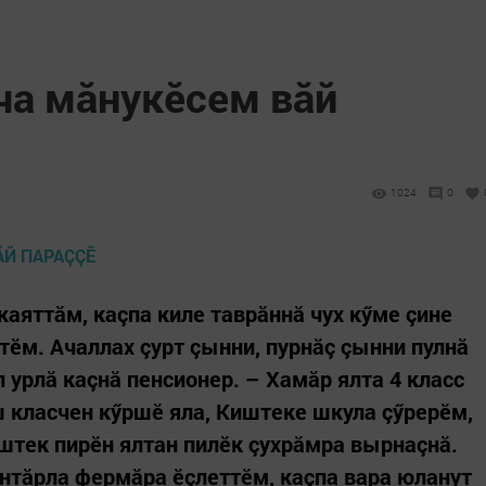
ча мăнукӗсем вăй
1024
0
аяттăм, каçпа киле таврăннă чух кӳме çине
тӗм. Ачаллах çурт çынни, пурнăç çынни пулнă
л урлă каçнă пенсионер. – Хамăр ялта 4 класс
 класчен кӳршӗ яла, Киштеке шкула çӳрерӗм,
иштек пирӗн ялтан пилӗк çухрăмра вырнаçнă.
ăнтăрла фермăра ӗçлеттӗм, каçпа вара юланут