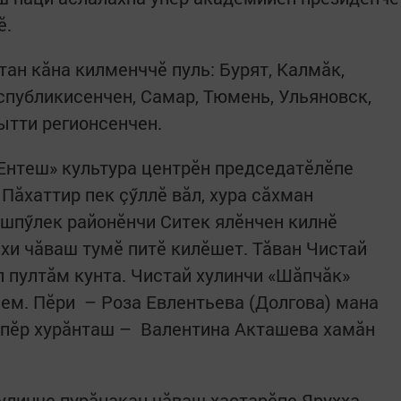
ӗ.
ан кăна килменччӗ пуль: Бурят, Калмӑк,
спубликисенчен, Самар, Тюмень, Ульяновск,
ытти регионсенчен.
Ентеш» культура центрӗн председатӗлӗпе
Пăхаттир пек çӳллӗ вăл, хура сӑхман
шпӳлек районӗнчи Ситек ялӗнчен килнӗ
хи чăваш тумӗ питӗ килӗшет. Тӑван Чистай
л пултăм кунта. Чистай хулинчи «Шӑпчӑк»
ем. Пӗри – Роза Евлентьева (Долгова) мана
епӗр хурӑнташ – Валентина Акташева хамăн
улинче пурӑнакан чăваш хастарӗпе Ярухха