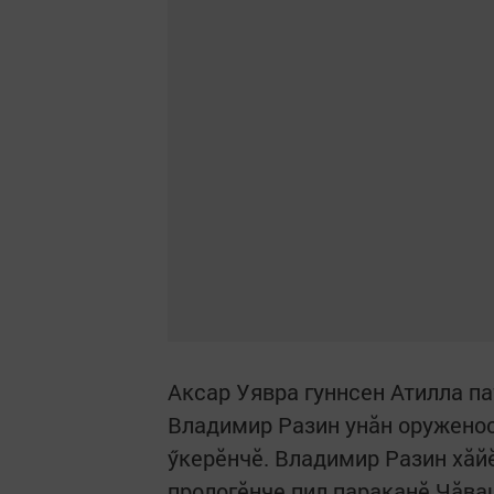
Аксар Уявра гуннсен Атилла п
Владимир Разин унăн оруженос
ӳкерӗнчӗ. Владимир Разин хӑй
прологӗнче пил параканӗ Чӑва