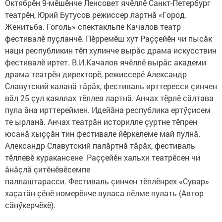
Октябрӗн 9-мӗшӗнче Ленсовет ячӗллӗ Санкт-Петербург
театрӗн, Юрий Бутусов режиссер лартнă «Город.
Женитьба. Гоголь» спектакльпе Качалов театр
фестивалӗ пуçланчӗ. Пӗрремӗш хут Раççейӗн чи пысăк
наци республикин тӗп хулинче вырăс драма искусствин
фестивалӗ иртет. В.И.Качалов ячӗллӗ вырăс академи
драма театрӗн директорӗ, режиссерӗ Александр
Славутский каланă тăрăх, фестиваль ирттересси çинчен
вăл 25 çул каяллах тӗллев лартнă. Анчах тӗрлӗ сăлтава
пула ăна ирттереймен. Идейăна республика ертӳçисем
те ырланă. Анчах театрăн историлле çуртне тӗпрен
юсанă хыççăн тин фестивале йӗркелеме май пулнă.
Александр Славутский палăртнă тăрăх, фестиваль
тӗллевӗ куракансене Раççейӗн хальхи театрӗсен чи
ăнăçлă çитӗнӗвӗсемпе
паллаштарасси. Фестиваль çинчен тӗплӗнрех «Сувар»
хаçатăн çӗнӗ номерӗнче вуласа пӗлме пулать (Автор
сăнӳкерчӗкӗ).