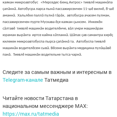
каякан микроавтобус «Мерседес-Бенц Актрос» тиевлӗ машинăпа
çапăннă. Автобусра ларса пынă пассажирсенчен 11-шӗ вилнӗ, 8-шӗ
аманнă. Хальлӗхе паллă пулнă тăрăх, автобусра ачасем пулман,
пассажирсенчен пурте Мускава ӗçе каякан çынсем. Инкекӗн
сăлтавӗ тиевлӗ машинăн водителӗнче, вăл умри машинăран
юраман вырăнта иртсе кайма хăтланнă. Шăпах çав самантра хирӗç
килекен микроавтобуспа пырса çапăннă та. Автобуспа тиевлӗ
машинăн водителӗсем сывă. Вӗсене вырăнта медицина пулăшăвӗ
панă. Тиевлӗ машинăн водительне тытса чарнă.
Следите за самым важным и интересным в
Telegram-канале
Татмедиа
Читайте новости Татарстана в
национальном мессенджере MАХ:
https://max.ru/tatmedia