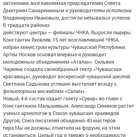
автономия, возглавляемая председателем Совета
Дмитрием Самаренкиным и руководителем исполкома
Владимиром Ивановым, достигли небывалых успехов.
В тридцати районах
действуют центры — филиалы ЧНКА. Выросли лидеры.
Константин Яковлев, 15 лет возглавлявший ЧНКА,
избран министром культуры Чувашской Республики.
Артем Носков основал впервые и руководит
молодежным объединением «Аталан». Сильвия
Чаркина создала своеобразный театр «Чувашская
красавица», руководит воскресной чувашской школой.
Светлана Садыкова успешно выступает всюду с
фольклорным ансамблем «Салам».
Новый, 4-й состав издает газету «Сувар» во главе с
Константином Малышевым. Александр Семенов растит
ученых археологов в Союзе чувашских краеведов.
Другой, Союз писателей объединил 40 мастеров
пера.Мы не должны, отметили на форуме, на этом
остановиться. Целый год я твержу о необходимости