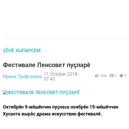
ÇӖНӖ ХЫПАРСЕМ
Фестивале Ленсовет пуçларӗ
11 October 2018 -
Ирина Трифонова,
1626
0
0
07:40
Октябрӗн 9-мӗшӗнчен пуçласа ноябрӗн 19-мӗшӗччен
Хусанта вырăс драма искусствин фестивалӗ.