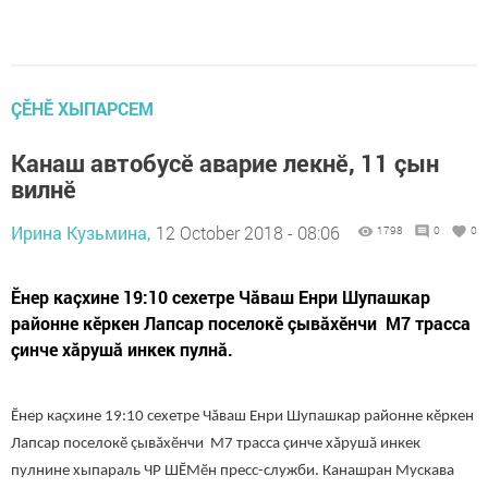
ÇӖНӖ ХЫПАРСЕМ
Канаш автобусӗ аварие лекнӗ, 11 çын
вилнӗ
Ирина Кузьмина,
12 October 2018 - 08:06
1798
0
0
Ӗнер каçхине 19:10 сехетре Чăваш Енри Шупашкар
районне кӗркен Лапсар поселокӗ çывăхӗнчи М7 трасса
çинче хăрушă инкек пулнă.
Ӗнер каçхине 19:10 сехетре Чăваш Енри Шупашкар районне кӗркен
Лапсар поселокӗ çывăхӗнчи М7 трасса çинче хăрушă инкек
пулнине хыпараль ЧР ШӖМӗн пресс-служби. Канашран Мускава