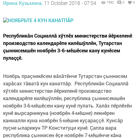
Ирина Кузьмина,
11 October 2018 - 07:54
1582
0
0
Республикăн Социаллă хӳтлӗх министерстви йӗркеленӗ
производство календарӗпе килӗшӳллӗн, Тутарстан
çыннисемшӗн ноябрӗн 3-6-мӗшӗсем кану кунӗсем
пулаççӗ.
Ноябрь праçникӗсем вăхăтӗнче Тутарстан çыннисем
харăсах тăватă кун канатпăр. Республикăн Социаллă
хӳтлӗх министерстви йӗркеленӗ производство
календарӗпе килӗшӳллӗн, республика çыннисемшӗн
ноябрӗн 3-6-мӗшӗсем кану кунӗ пулать. Халăх пӗрлӗхӗн
кунӗ вырсарникуна (ноябрӗн 4-мӗшне) лекнӗрен
канмалли куна ноябрӗн 5-мӗшне куçараççӗ. Кунсăр
пуçне ыларикун ТР Конституци кунӗ. Çапла вара
республика çыннисен ӗçе ноябрӗн 7-мӗшӗнче кăна