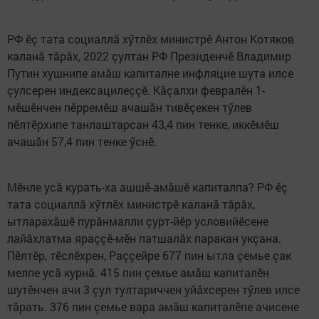
РФ ӗç тата социаллă хӳтлӗх министрӗ Антон Котяков
каланă тăрăх, 2022 çултан РФ Президенчӗ Владимир
Путин хушнипе амăш капиталне инфляцие шута илсе
çулсерен индексацилеççӗ. Кăçалхи февралӗн 1-
мӗшӗнчен пӗрремӗш ачашăн тивӗçекен тӳлев
пӗлтӗрхипе танлаштарсан 43,4 пин тенке, иккӗмӗш
ачашăн 57,4 пин тенке ӳснӗ.
Мӗнле усă курать-ха ашшӗ-амăшӗ капиталпа? РФ ӗç
тата социаллă хӳтлӗх министрӗ каланă тăрăх,
ытларахăшӗ пурăнмалли çурт-йӗр условийӗсене
лайăхлатма яраççӗ-мӗн патшалăх паракан укçана.
Пӗлтӗр, тӗслӗхрен, Раççейре 677 пин ытла çемье çак
мелпе усă курнă. 415 пин çемье амăш капиталӗн
шутӗнчен ачи 3 çул тултариччен уйăхсерен тӳлев илсе
тăрать. 376 пин çемье вара амăш капиталӗпе ачисене