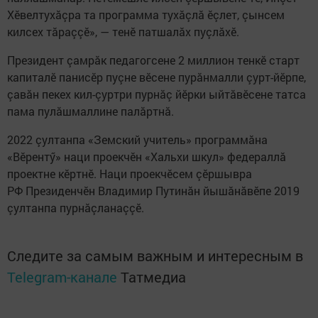
Хĕвелтухӑçра та программа тухӑçлӑ ӗçлет, çынсем
килсех тӑраççӗ», — тенĕ патшалӑх пуçлӑхӗ.
Президент çамрӑк педагогсене 2 миллион тенкӗ старт
капиталӗ панисӗр пуçне вӗсене пурӑнмалли çурт-йӗрпе,
çавӑн пекех кил-çуртри пурнăç йĕрки ыйтӑвӗсене татса
пама пулӑшмаллине палӑртнӑ.
2022 çултанпа «Земский учитель» программӑна
«Вĕрентӳ» наци проекчӗн «Хальхи шкул» федераллӑ
проектне кӗртнӗ. Наци проекчӗсем çӗршывра
РФ Президенчӗн Владимир Путинӑн йышӑнӑвӗпе 2019
çултанпа пурнӑçланаççӗ.
Следите за самым важным и интересным в
Telegram-канале
Татмедиа