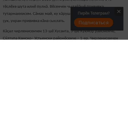
тӗслӗхе шута илнӗ пулнă. Вӗсенчен чылайăшӗ прививка
Пирӗн Телеграм?
тутарманнисем. Сăмах май, ку хăрушă чиртен сипленмелли мел
çук, унран прививка кăна сыхлать.
Подписаться
Кăçал чирленисенчен 13-шӗ Хусанта, 3-шӗ Кукмор районӗнче,
Çӳлтупа Камско– Устьински районӗсенче – 1-ер. Чирленисенчен
иккӗшӗ Казахстанпа Таджикистан çыннисем, тесе пӗлтерет РБК
Татарстан сайчӗ.
М.Патяшина сăмахӗпе, 2023 çулта Тутарстанра пурӗ 146 çын (
2022 çулта пурӗ те пӗрре кăна) чирлени палăрнă. Вӗсенчен 139-шӗ
прививка тутарманнисем. Чи нумай чирлекенсем Хусанта (90
çын).76-шӗ Таджикистан, Узбекистан, Киргизи, Азербайджан,
Казахстан çӗршывӗсенчен килнӗ мигрантсем. «Хӗрлӗ шатраран
прививка тăвасси унта çав тери пӗчӗк шайра. Çавăнпа чирлекенсем
çулталăкне 146-ăн кăна мар унта. Чире вӗсем илсе килеççӗ те
ӗнтӗ»,– тенӗ вăл.
Роспотребнадзор ертӳçи Анна Попова декабрӗн 27-мӗшӗнче