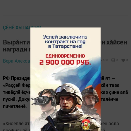
ÇӖНӖ ХЫПАРСЕМ
Вырăнти хăйтытăмлăх ӗçченӗсен хăйсен
награди пур халӗ
16 January 2024 -
Вера Александрова,
538
0
0
13:42
РФ Президенчӗ Владимир Путин çӗнӗ хисеплӗ ят —
«Раççей Федерацийӗн вырăнти хăйтытăмлăхăн тава
тивӗçлӗ ӗçченӗ» — парасси пирки калакан Указ çине алă
пуснă. Документа право информацийӗн порталӗнче
пичетленӗ.
«Хисеплӗ ята вырăнти хăйтытăмлăхра ӗçлекен аслă
профильлӗ должноçри çынсене, муниципаллă