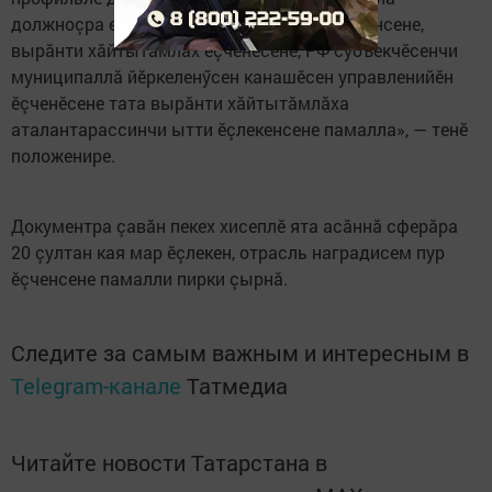
должноçра е службăра тăрăшакан ытти çынсене,
вырăнти хăйтытăмлăх ӗçченӗсене, РФ субъекчӗсенчи
муниципаллă йӗркеленӳсен канашӗсен управленийӗн
ӗçченӗсене тата вырăнти хăйтытăмлăха
аталантарассинчи ытти ӗçлекенсене памалла», — тенӗ
положенире.
Документра çавăн пекех хисеплӗ ята асăннă сферăра
20 çултан кая мар ӗçлекен, отрасль наградисем пур
ӗçченсене памалли пирки çырнă.
Следите за самым важным и интересным в
Telegram-канале
Татмедиа
Читайте новости Татарстана в