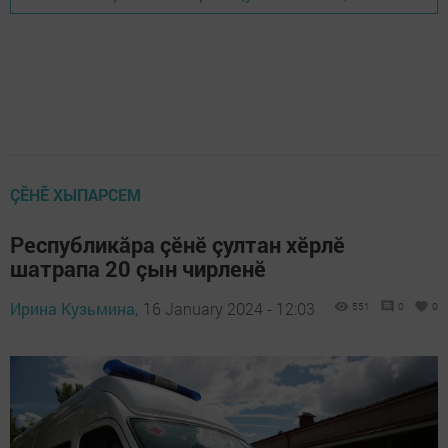
ÇӖНӖ ХЫПАРСЕМ
Республикăра çӗнӗ çултан хӗрлӗ
шатрапа 20 çын чирленӗ
Ирина Кузьмина,
16 January 2024 - 12:03
551
0
0