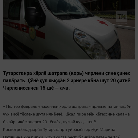
Тутарстанра хӗрлӗ шатрапа (корь) чирлени çине çинех
палăрать. Çӗнӗ çул хыççăн 2 эрнере кăна шут 20 çитнӗ.
Чирленисенчен 16-шӗ — ача.
– Пӗлтӗр февраль уйăхӗнчен хӗрлӗ шатрапа чирлеме тытăнчӗç. Ун
чух виçӗ тӗслӗхе шута илнӗччӗ. Кăçал пире мӗн кӗтессине калама
йывăр, икӗ эрнерех 20 тӗслӗх, нумай ку»,– тенӗ
Роспотребнадзорăн Тутарстанри уйрăмӗн ертӳçи Марина
Патяшина кун пирки. 2023 çулта республикăра пӗтӗмпе 146