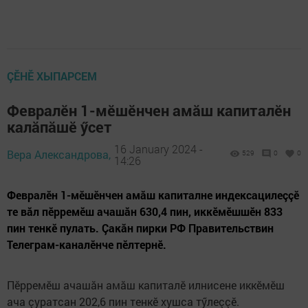
ÇӖНӖ ХЫПАРСЕМ
Февралӗн 1-мӗшӗнчен амăш капиталӗн
калăпăшӗ ӳсет
16 January 2024 -
Вера Александрова,
529
0
0
14:26
Февралӗн 1-мӗшӗнчен амăш капиталне индексацилеççӗ
те вăл пӗрремӗш ачашăн 630,4 пин, иккӗмӗшшӗн 833
пин тенкӗ пулать. Çакăн пирки РФ Правительствин
Телеграм-каналӗнче пӗлтернӗ.
Пӗрремӗш ачашăн амăш капиталӗ илнисене иккӗмӗш
ача çуратсан 202,6 пин тенкӗ хушса тӳлеççӗ.