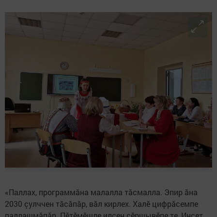
«Паллах, программӑна малалла тӑсмалла. Эпир ӑна
2030 çулччен тӑсӑпӑр, вӑл кирлех. Халӗ цифрӑсемпе
паллашмăпăр. Пӗтӗмӗшле илсен çӗршывӗпе те, Инçет