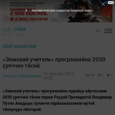
4
Автоматическое закрытие баннера через
СУВАР
16+
г. Казань
ÇӖНӖ ХЫПАРСЕМ
«Земский учитель» программӑна 2030
çулччен тӑснӑ
16 January 2024 -
Оксана Бердникова,
582
0
0
16:32
«Земский учитель» программӑна пурнӑçа кӗртессине
2030 çулччен тӑсни пирки Раççей Президенчӗ Владимир
Путин Анадырь хулинче пурӑнакансемпе иртнӗ
тӗлпулура пӗлтернӗ.