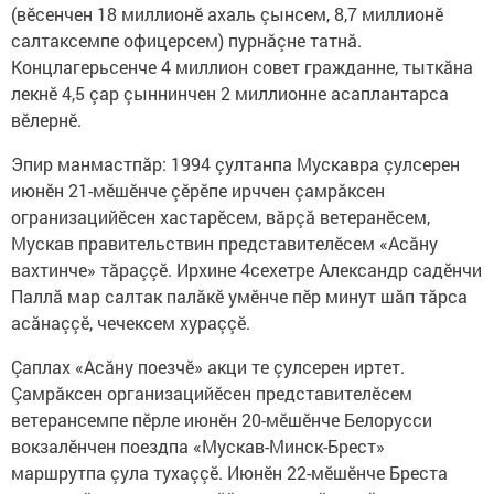
(вӗсенчен 18 миллионӗ ахаль çынсем, 8,7 миллионӗ
салтаксемпе офицерсем) пурнăçне татнă.
Концлагерьсенче 4 миллион совет гражданне, тыткăна
лекнӗ 4,5 çар çыннинчен 2 миллионне асаплантарса
вӗлернӗ.
Эпир манмастпăр: 1994 çултанпа Мускавра çулсерен
июнӗн 21-мӗшӗнче çӗрӗпе ирччен çамрăксен
огранизацийӗсен хастарӗсем, вăрçă ветеранӗсем,
Мускав правительствин представителӗсем «Асăну
вахтинче» тăраççӗ. Ирхине 4сехетре Александр садӗнчи
Паллă мар салтак палăкӗ умӗнче пӗр минут шăп тăрса
асăнаççӗ, чечексем хураççӗ.
Çаплах «Асăну поезчӗ» акци те çулсерен иртет.
Çамрăксен организацийӗсен представителӗсем
ветерансемпе пӗрле июнӗн 20-мӗшӗнче Белорусси
вокзалӗнчен поездпа «Мускав-Минск-Брест»
маршрутпа çула тухаççӗ. Июнӗн 22-мӗшӗнче Бреста