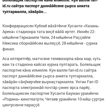
id.ru сайтра паспорт даннăйӗсене çырса анкета
тултармалла, хăвăрăн...
Конфедерацисен Кубокӗ вăхăтӗнче Хусанти «Казань-
Арена» стадионра тата виçӗ вăйă иртет. Июнӗн 22-
мӗшӗнче Германипе Чили, 24-мӗшӗнче Раççейпе
Мексика сборнăйӗсем выляççӗ, 28-мӗшӗнче - çурма
финал.
Аса илтеретпӗр, матчсене телевизорпа кăна мар, хуть
кам та стадиона кайсах курма пултарать. Болельщик
паспортне кăна илмелле. Кун валли fan-id.ru сайтра
паспорт даннăйӗсене çырса анкета тултармалла,
хăвăрăн сăнӳкерчӗке вырнаçтармалла. Унтан Fan ID
паспорта электроннăй почтăр çинех ярса парӗç.
Болельщиксен паспортне Хусанти Бауман урамӗнчи
«Родина» кинотеатрти, Четаев урамӗнчи 10-мӗш çуртри
центрсенче параççӗ.