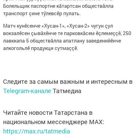
Болельщик паспортне кăтартсан обществăлла
транспорт çине тӳлевсӗр пулать.
Матч кунӗсенче «Хусан-1», «Хусан-2» чугун çул
вокзалӗсен çывăхӗнче те парковкăсем ӗçлемеççӗ, 250
лавккапа 5 обществăлла апатлану заведенийӗнче
алкогольлӗ продукци сутмаççӗ.
Следите за самым важным и интересным в
Telegram-канале
Татмедиа
Читайте новости Татарстана в
национальном мессенджере MАХ:
https://max.ru/tatmedia