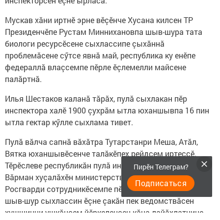
инспекторсен ӗçне ырласа.
Мускав хăни иртнӗ эрне вӗçӗнче Хусана килсен ТР
Президенчӗпе Рустам Миннихановпа шыв-шура тата
биологи ресурсӗсене сыхлассипе çыхăннă
проблемăсене сӳтсе явнă май, республика ку енӗпе
федераллă влаçсемпе пӗрле ӗçлемелли майсене
палăртнă.
Илья Шестаков каланă тăрăх, пулă сыхлакан пӗр
инспектора халӗ 1900 çухрăм ытла юханшывпа 16 пин
ытла гектар кӳлле сыхлама тивет.
Пулă вăлча сапнă вăхăтра Тутарстанри Меша, Атăл,
Вятка юханшывӗсенче талăкӗпех рейдсем иртеççӗ.
Тӗрӗслеве республикăн пулă инспекцийӗ полиципе,
Пирӗн Телеграм?
Вăрман хуçалăхӗн министерствин, Роспотребнадзорпа
Подписаться
Росгварди сотрудникӗсемпе пӗрле тухать. И.Шестаков
шыв-шур сыхлассин ӗçне çакăн пек ведомствăсен
хушшинчи ушкăнсем йӗркеленсен кăна лайăхлатнине