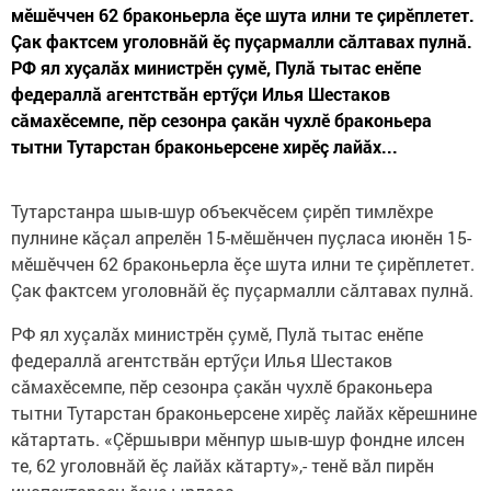
мӗшӗччен 62 браконьерла ӗçе шута илни те çирӗплетет.
Çак фактсем уголовнăй ӗç пуçармалли сăлтавах пулнă.
РФ ял хуçалăх министрӗн çумӗ, Пулă тытас енӗпе
федераллă агентствăн ертӳçи Илья Шестаков
сăмахӗсемпе, пӗр сезонра çакăн чухлӗ браконьера
тытни Тутарстан браконьерсене хирӗç лайăх...
Тутарстанра шыв-шур объекчӗсем çирӗп тимлӗхре
пулнине кăçал апрелӗн 15-мӗшӗнчен пуçласа июнӗн 15-
мӗшӗччен 62 браконьерла ӗçе шута илни те çирӗплетет.
Çак фактсем уголовнăй ӗç пуçармалли сăлтавах пулнă.
РФ ял хуçалăх министрӗн çумӗ, Пулă тытас енӗпе
федераллă агентствăн ертӳçи Илья Шестаков
сăмахӗсемпе, пӗр сезонра çакăн чухлӗ браконьера
тытни Тутарстан браконьерсене хирӗç лайăх кӗрешнине
кăтартать. «Çӗршыври мӗнпур шыв-шур фондне илсен
те, 62 уголовнăй ӗç лайăх кăтарту»,- тенӗ вăл пирӗн