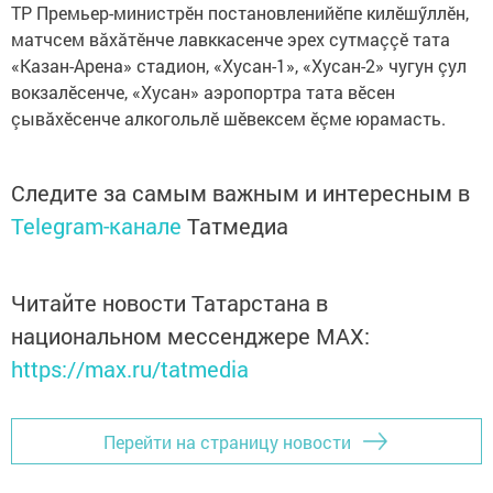
ТР Премьер-министрӗн постановленийӗпе килӗшӳллӗн,
матчсем вăхăтӗнче лавккасенче эрех сутмаççӗ тата
«Казан-Арена» стадион, «Хусан-1», «Хусан-2» чугун çул
вокзалӗсенче, «Хусан» аэропортра тата вӗсен
çывăхӗсенче алкогольлӗ шӗвексем ӗçме юрамасть.
Следите за самым важным и интересным в
Telegram-канале
Татмедиа
Читайте новости Татарстана в
национальном мессенджере MАХ:
https://max.ru/tatmedia
Перейти на страницу новости