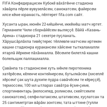
FIFA Конфедерацисен Кубокӗ вăхăтӗнче стадиона
хăвăрпа пӗрле вувузелăсем, самокатсем, файерсем
илсе кӗме юрамасть, пӗлтерет fifa.com сайт.
Хусанта ыран, июнӗн 22-мӗшӗнче, иккӗмӗш матч иртет.
Германипе Чили сборнăйӗсем выляççӗ. Вăйă «Казань-
Арена» стадионра 21 сехетре пуçланать.
Хăрушсăрлăхпа тивӗçтерес тӗллевпе матчсем иртекен
кашни стадионра куракансем хăйсене тыткаламалли
ятарлă йӗркене пăхăнмалла. Вӗсемпе билетлă кашни
болельщик паллашмалла.
Çавăнпа та стадионсене хуть мӗнле пиротехника
хатӗрӗсем, кӗленче контейнерсем, бутылкăсем (хисеплӗ
хӗрсем! çак шута духипе пудра савăчӗсем те кӗреççӗ),
термоссем, 100 мл ытларах савăтра ӗçме-çиме,
спортинвентарь (велосипед, роликсем, скейтсемпе
самокатсем), селфи-патаксем, штативсем, хуçлатсан та
25 сантиметртан вăрăм зонтсем, тата ыттине (тулли