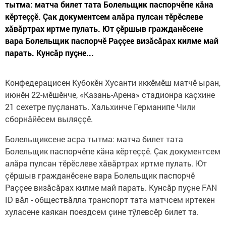
тытма: матча билет тата Болельщик паспорчӗпе кăна
кӗртеççӗ. Çак документсем алăра пулсан тӗрӗслеве
хăвăртрах иртме пулать. Ют çӗршыв гражданӗсене
вара Болельщик паспорчӗ Раççее визăсăрах килме май
парать. Кунсăр пуçне...
Конфедерацисен Кубокӗн Хусанти иккӗмӗш матчӗ ыран,
июнӗн 22-мӗшӗнче, «Казань-Арена» стадионра каçхине
21 сехетре пуçланать. Хальхинче Германипе Чили
сборнăйӗсем выляççӗ.
Болельщиксене асра тытма: матча билет тата
Болельщик паспорчӗпе кăна кӗртеççӗ. Çак документсем
алăра пулсан тӗрӗслеве хăвăртрах иртме пулать. Ют
çӗршыв гражданӗсене вара Болельщик паспорчӗ
Раççее визăсăрах килме май парать. Кунсăр пуçне FAN
ID вăл - обществăлла транспорт тата матчсем иртекен
хуласене каякан поездсем çине тӳлевсӗр билет та.