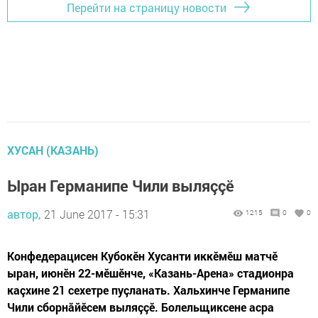
Перейти на страницу новости
ХУСАН (КАЗАНЬ)
Ыран Германипе Чили выляççӗ
автор,
21 June 2017 - 15:31
1215
0
0
Конфедерацисен Кубокӗн Хусанти иккӗмӗш матчӗ
ыран, июнӗн 22-мӗшӗнче, «Казань-Арена» стадионра
каçхине 21 сехетре пуçланать. Хальхинче Германипе
Чили сборнăйӗсем выляççӗ. Болельщиксене асра