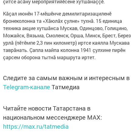
çитсе асăну мероприятийӗсене хутшăнаççӗ.
Кăçал июнӗн 17-мӗшӗнче демилитаризациленӗ
бронеколонна та «Хăюлăх çулне» тухнă. 15 единица
техника акцие хутшăнса Мускав, Одинцово, Голицино,
Можайск, Вязьма, Смоленск, Орша, Минск, Брест, Берез
урлă (пӗтӗмпе 2,3 пин километр) иртсе каялла Мускава
таврăнать. Çапла майпа колонна 1941 çулхине пирӗн
çарсем оборона тытнă маршрута иртет.
Следите за самым важным и интересным в
Telegram-канале
Татмедиа
Читайте новости Татарстана в
национальном мессенджере MАХ:
https://max.ru/tatmedia