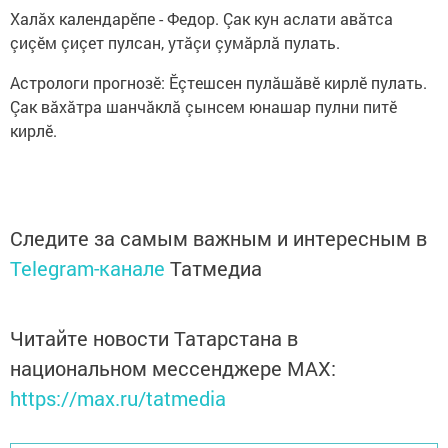
Халăх календарӗпе - Федор. Çак кун аслати авăтса
çиçӗм çиçет пулсан, утăçи çумăрлă пулать.
Астрологи прогнозӗ: Ӗçтешсен пулăшăвӗ кирлӗ пулать.
Çак вăхăтра шанчăклă çынсем юнашар пулни питӗ
кирлӗ.
Следите за самым важным и интересным в
Telegram-канале
Татмедиа
Читайте новости Татарстана в
национальном мессенджере MАХ:
https://max.ru/tatmedia