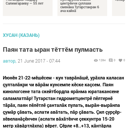
Салимгараеву — 55 лет
центрӗнчи çуллахи
сменăна Тутарстанран 6
ача кайнă
ХУСАН (КАЗАНЬ)
Паян тата ыран тӗттӗм пулмасть
автор,
21 June 2017 - 07:44
1284
0
0
Июнӗн 21-22-мӗшӗсем - кун таврăнăшӗ, урăхла каласан
çулталăкри чи вăрăм кунсемпе кӗске каçсем. Паян
кинологсене тата скейтбордпа ярăнма юратакансене
саламлатпăр! Тутарстан гидрометцентрӗ пӗлтернӗ
тăрăх, паян пӗлӗтлӗ çанталăк пулать, вырăн-вырăнпа
çумăр çăвать, аслати авăтать, пăр çăвать. Çил çурçӗр-
хӗвеланăçӗнчен (аслати вăхăтӗнче çеккунтра 15-20
метр хăвăртлăхпа) вӗрет. Çӗрле +8..+13, кăнтăрла