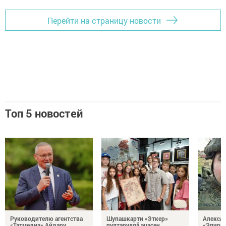
Перейти на страницу новости
Топ 5 новостей
Руководителю агентства
Шупашкарти «Эткер»
Алекса
«Татмедиа» Айдару
пултаруллă ачасен
«Эпир ç