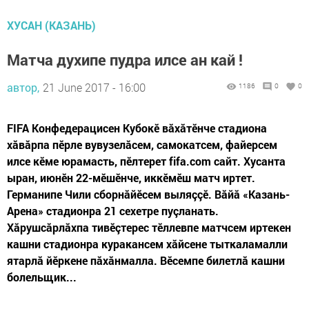
ХУСАН (КАЗАНЬ)
Матча духипе пудра илсе ан кай !
автор,
21 June 2017 - 16:00
1186
0
0
FIFA Конфедерацисен Кубокӗ вăхăтӗнче стадиона
хăвăрпа пӗрле вувузелăсем, самокатсем, файерсем
илсе кӗме юрамасть, пӗлтерет fifa.com сайт. Хусанта
ыран, июнӗн 22-мӗшӗнче, иккӗмӗш матч иртет.
Германипе Чили сборнăйӗсем выляççӗ. Вăйă «Казань-
Арена» стадионра 21 сехетре пуçланать.
Хăрушсăрлăхпа тивӗçтерес тӗллевпе матчсем иртекен
кашни стадионра куракансем хăйсене тыткаламалли
ятарлă йӗркене пăхăнмалла. Вӗсемпе билетлă кашни
болельщик...