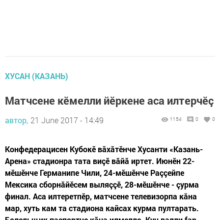
ХУСАН (КАЗАНЬ)
Матчсене кӗмелли йӗркене аса илтерчӗç
автор,
21 June 2017 - 14:49
1154
0
0
Конфедерацисен Кубокӗ вăхăтӗнче Хусанти «Казань-
Арена» стадионра тата виçӗ вăйă иртет. Июнӗн 22-
мӗшӗнче Германипе Чили, 24-мӗшӗнче Раççейпе
Мексика сборнăйӗсем выляççӗ, 28-мӗшӗнче - çурма
финал. Аса илтеретпӗр, матчсене телевизорпа кăна
мар, хуть кам та стадиона кайсах курма пултарать.
Болельщик паспортне кăна илмелле. Кун валли fan-