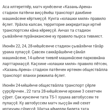
Аса илтеретпӗр, матч кунӗсенче «Казань-Арена»
стадион патӗнчи виççӗмӗш транспорт дамбине
машинăсене кӗртмеççӗ. Кунта «юлашки миля» правило
ӗçлет. Урăхла калсан, территорие аккредитаци иртнӗ
транспортсем кăна кӗрееççӗ. Анчах та стадион
çывăхӗнче пурăнакансене ку правило пырса тивмест.
Июнӗн 22, 24, 28-мӗшӗсенче стадион çывăхӗнчи тăхăр
урама хупаççӗ. Çавсен саккăрăшӗнче çăмăл
машинăсене, 14-шӗнче тиевлӗ машинăсене парковкăна
ларттармаççӗ. Каçхине «юлашки миля» правило пӗтсен,
«Казань-Арена» стадион патӗнчен иртекен обществăлла
транспорт яланхи режимпа ӗçлет.
Июнӗн 24-мӗшӗнче обществăлла транспорт çӗрле
çурçӗрччен , 22 тата 28-мӗшӗсенче ирхине 3 сехетчен
çӳрет. Çак кунсенче тата TS-1 хушма автобуссем те
пулаççӗ. Ку автобуссем матч хыççăн икӗ сехет
иртиччен çӳреççӗ. Матча кӗмелли билета тата