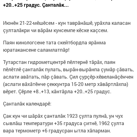
+20..+25 градус. Çанталăк...
Июнӗн 21-22-мӗшӗсем - кун таврăнăшӗ, урăхла каласан
çулталăкри чи вăрăм кунсемпе кӗске каçсем.
Паян кинологсене тата скейтбордпа ярăнма
юратакансене саламлатпăр!
Тутарстан гидрометцентрӗ пӗлтернӗ тăрăх, паян
пӗлӗтлӗ çанталăк пулать, вырăн-вырăнпа çумăр çăвать,
аслати авăтать, пăр çăвать. Çил çурçӗр-хӗвеланăçӗнчен
(аслати вăхăтӗнче çеккунтра 15-20 метр хăвăртлăхпа)
вӗрет. Çӗрле +8..+13, кăнтăрла +20..+25 градус.
Çанталăк календарӗ:
Çак кун чи шăрăх çанталăк 1923 çулта пулнă, ун чух
сывлăш температури +35 градуса çитнӗ, 1962 çулта
вара термометр +6 градусран ытла хăпарман.