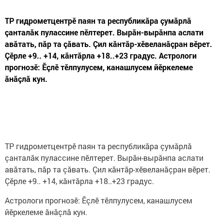
ТР гидрометцентрӗ паян та республикăра çумăрлă
çанталăк пулассине пӗлтерет. Вырăн-вырăнпа аслати
авăтать, пăр та çăвать. Çил кăнтăр-хӗвеланăçран вӗрет.
Çӗрле +9.. +14, кăнтăрла +18..+23 градус. Астрологи
прогнозӗ: Ӗçлӗ тӗлпулусем, канашлусем йӗркелеме
ăнăçлă кун.
ТР гидрометцентрӗ паян та республикăра çумăрлă
çанталăк пулассине пӗлтерет. Вырăн-вырăнпа аслати
авăтать, пăр та çăвать. Çил кăнтăр-хӗвеланăçран вӗрет.
Çӗрле +9.. +14, кăнтăрла +18..+23 градус.
Астрологи прогнозӗ: Ӗçлӗ тӗлпулусем, канашлусем
йӗркелеме ăнăçлă кун.