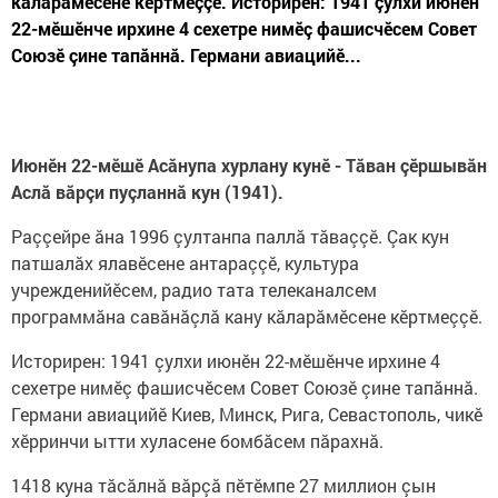
кăларăмӗсене кӗртмеççӗ. Историрен: 1941 çулхи июнӗн
22-мӗшӗнче ирхине 4 сехетре нимӗç фашисчӗсем Совет
Союзӗ çине тапăннă. Германи авиацийӗ...
Июнӗн 22-мӗшӗ Асăнупа хурлану кунӗ - Тăван çӗршывăн
Аслă вăрçи пуçланнă кун (1941).
Раççейре ăна 1996 çултанпа паллă тăваççӗ. Çак кун
патшалăх ялавӗсене антараççӗ, культура
учрежденийӗсем, радио тата телеканалсем
программăна савăнăçлă кану кăларăмӗсене кӗртмеççӗ.
Историрен: 1941 çулхи июнӗн 22-мӗшӗнче ирхине 4
сехетре нимӗç фашисчӗсем Совет Союзӗ çине тапăннă.
Германи авиацийӗ Киев, Минск, Рига, Севастополь, чикӗ
хӗрринчи ытти хуласене бомбăсем пăрахнă.
1418 куна тăсăлнă вăрçă пӗтӗмпе 27 миллион çын