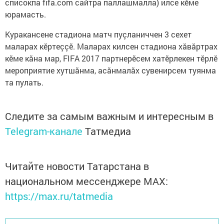
списокпа fifa.com сайтра паллашмалла) илсе кӗме
юрамасть.
Куракансене стадиона матч пуçланиччен 3 сехет
маларах кӗртеççӗ. Маларах килсен стадиона хăвăртрах
кӗме кăна мар, FIFA 2017 партнерӗсем хатӗрлекен тӗрлӗ
мероприятие хутшăнма, асăнмалăх сувенирсем туянма
та пулать.
Следите за самым важным и интересным в
Telegram-канале
Татмедиа
Читайте новости Татарстана в
национальном мессенджере MАХ:
https://max.ru/tatmedia