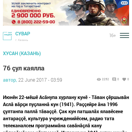
СУВАР
16+
г. Казань
ХУСАН (КАЗАНЬ)
76 çул каялла
автор,
22 June 2017 - 03:59
2252
0
0
Июнӗн 22-мӗшӗ Асăнупа хурлану кунӗ - Тăван çӗршывăн
Аслă вăрçи пуçланнă кун (1941). Раççейре ăна 1996
çултанпа паллă тăваççӗ. Çак кун патшалăх ялавӗсене
антараççӗ, культура учрежденийӗсем, радио тата
телеканалсем программăна савăнăçлă кану