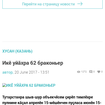
Перейти на страницу новости
ХУСАН (КАЗАНЬ)
Икӗ уйăхра 62 браконьер
автор,
20 June 2017 - 13:51
1272
0
0
Тутарстанра шыв-шур объекчӗсем çирӗп тимлӗхре
пулнине кăçал апрелӗн 15-мӗшӗнчен пуçласа июнӗн 15-