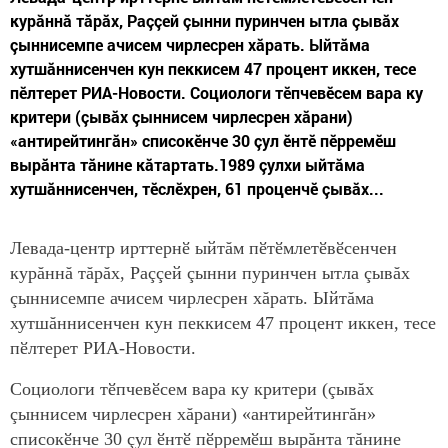
курăннă тăрăх, Раççей çынни пуринчен ытла çывăх
çыннисемпе ачисем чирлесрен хăрать. Ыйтăма
хутшăннисенчен кун пеккисем 47 процент иккен, тесе
пӗлтерет РИА-Новости. Социологи тӗпчевӗсем вара ку
критери (çывăх çыннисем чирлесрен хăрани)
«антирейтингăн» списокӗнче 30 çул ӗнтӗ пӗрремӗш
вырăнта тăнине кăтартать.1989 çулхи ыйтăма
хутшăннисенчен, тӗслӗхрен, 61 проценчӗ çывăх...
Левада-центр ирттернӗ ыйтăм пӗтӗмлетӗвӗсенчен
курăннă тăрăх, Раççей çынни пуринчен ытла çывăх
çыннисемпе ачисем чирлесрен хăрать. Ыйтăма
хутшăннисенчен кун пеккисем 47 процент иккен, тесе
пӗлтерет РИА-Новости.
Социологи тӗпчевӗсем вара ку критери (çывăх
çыннисем чирлесрен хăрани) «антирейтингăн»
списокӗнче 30 çул ӗнтӗ пӗрремӗш вырăнта тăнине