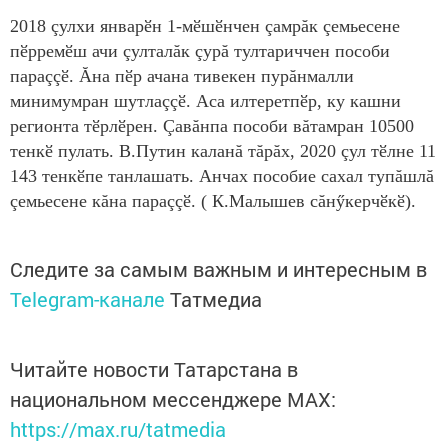
2018 çулхи январӗн 1-мӗшӗнчен çамрăк çемьесене
пӗрремӗш ачи çулталăк çурă тултариччен пособи
параççӗ. Ăна пӗр ачана тивекен пурăнмалли
минимумран шутлаççӗ. Аса илтеретпӗр, ку кашни
регионта тӗрлӗрен. Çавăнпа пособи вăтамран 10500
тенкӗ пулать. В.Путин каланă тăрăх, 2020 çул тӗлне 11
143 тенкӗпе танлашать. Анчах пособие сахал тупăшлă
çемьесене кăна параççӗ. ( К.Малышев сăнӳкерчӗкӗ).
Следите за самым важным и интересным в
Telegram-канале
Татмедиа
Читайте новости Татарстана в
национальном мессенджере MАХ:
https://max.ru/tatmedia