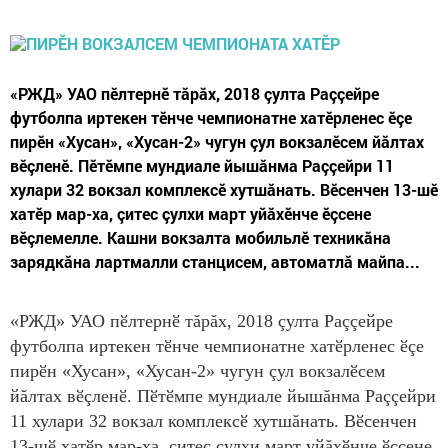
«РЖД» УАО пӗлтернӗ тăрăх, 2018 çулта Раççейре
футболпа иртекен тӗнче чемпионатне хатӗрленес ӗçе
пирӗн «Хусан», «Хусан-2» чугун çул вокзалӗсем йăлтах
вӗçленӗ. Пӗтӗмпе мундиале йышăнма Раççейри 11
хулари 32 вокзал комплексӗ хутшăнать. Вӗсенчен 13-шӗ
хатӗр мар-ха, çитес çулхи март уйăхӗнче ӗçсене
вӗçлемелле. Кашни вокзалта мобильлӗ техникăна
зарядкăна лартмалли станцисем, автоматлă майпа...
«РЖД» УАО пӗлтернӗ тăрăх, 2018 çулта Раççейре
футболпа иртекен тӗнче чемпионатне хатӗрленес ӗçе
пирӗн «Хусан», «Хусан-2» чугун çул вокзалӗсем
йăлтах вӗçленӗ. Пӗтӗмпе мундиале йышăнма Раççейри
11 хулари 32 вокзал комплексӗ хутшăнать. Вӗсенчен
13-шӗ хатӗр мар-ха, çитес çулхи март уйăхӗнче ӗçсене