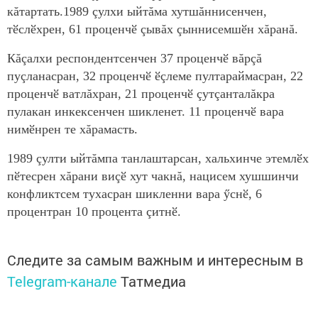
кăтартать.1989 çулхи ыйтăма хутшăннисенчен,
тӗслӗхрен, 61 проценчӗ çывăх çыннисемшӗн хăранă.
Кăçалхи респондентсенчен 37 проценчӗ вăрçă
пуçланасран, 32 проценчӗ ӗçлеме пултараймасран, 22
проценчӗ ватлăхран, 21 проценчӗ çутçанталăкра
пулакан инкексенчен шикленет. 11 проценчӗ вара
нимӗнрен те хăрамасть.
1989 çулти ыйтăмпа танлаштарсан, хальхинче этемлӗх
пӗтесрен хăрани виçӗ хут чакнă, нацисем хушшинчи
конфликтсем тухасран шикленни вара ӳснӗ, 6
процентран 10 процента çитнӗ.
Следите за самым важным и интересным в
Telegram-канале
Татмедиа