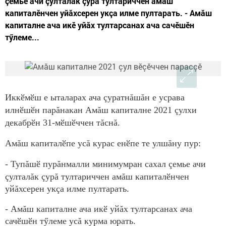
çемье ачи çулталăк çурă тултариччен амăш
капиталӗнчен уйăхсерен укçа илме пултарать. - Амăш
капиталне ача икӗ уйăх тултарсанах ача сачӗшӗн
тӳлеме...
Иккӗмӗш е ыталарах ача çуратнăшăн е усрава
илнӗшӗн парăнакан Амăш капиталне 2021 çулхи
декабрӗн 31-мӗшӗччен тăснă.
Амăш капиталӗпе усă курас енӗпе те улшăну пур:
-
Тупăшӗ пурăнмалли минимумран сахал çемье ачи
çулталăк çурă тултариччен амăш капиталӗнчен
уйăхсерен укçа илме пултарать.
-
Амăш капиталне ача икӗ уйăх тултарсанах ача
сачӗшӗн тӳлеме усă курма юрать.