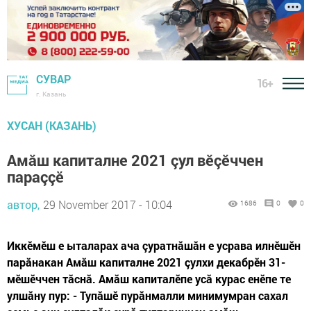
СУВАР
16+
г. Казань
ХУСАН (КАЗАНЬ)
Амăш капиталне 2021 çул вӗçӗччен
параççӗ
автор,
29 November 2017 - 10:04
1686
0
0
Иккӗмӗш е ыталарах ача çуратнăшăн е усрава илнӗшӗн
парăнакан Амăш капиталне 2021 çулхи декабрӗн 31-
мӗшӗччен тăснă. Амăш капиталӗпе усă курас енӗпе те
улшăну пур: - Тупăшӗ пурăнмалли минимумран сахал