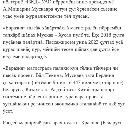
пӗлтернӗ «РЖД» УАО пӗрремӗш вице-президенчӗ
А.Мишарин Мускавра чугун çул ӗçченӗсен съездне
уçас умӗн журналистсемпе тӗл пулсан.
«Евразия» пысăк хăвăртлăхлă магистралӗн пӗрремӗш
тапхăрӗ шăпах Мускав - Хусан пулӗ те. Ӗçе 2018 çулта
пуçăнма палăртнă. Пассажирсем унпа 2023 çултах усă
курас шанăç пур, мӗншӗн тесен шăпах çав çулта ӗçе
вӗçлеме палăртаççӗ.
«Евразия» магистраль паянхи кун тӗлне тӗнчери чи
пысăк проект. Вăл Пекина, Мускава тата Берлина
çыхăнтарать (пӗтӗмпе 9 пин те 447 километр тăршшӗ).
Беларусь, Казахстан, Раççей тата Китай транспорт
системине пӗрлештернине кура вара проекта
хутшăнакан регионсен экономика аталанăвӗ те икӗ хут
ӳсет.
Раççей маршручӗ çапларах пулать: Красное (Беларусь