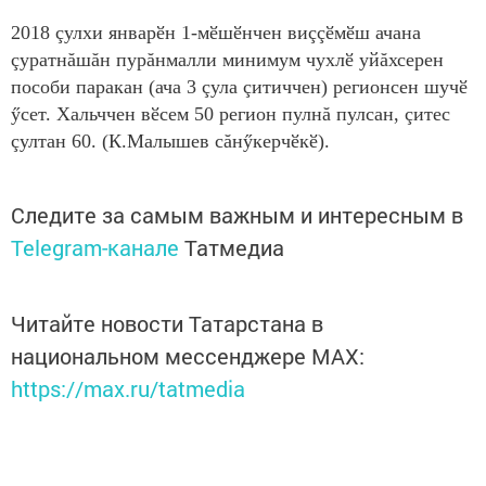
2018 çулхи январӗн 1-мӗшӗнчен виççӗмӗш ачана
çуратнăшăн пурăнмалли минимум чухлӗ уйăхсерен
пособи паракан (ача 3 çула çитиччен) регионсен шучӗ
ӳсет. Хальччен вӗсем 50 регион пулнă пулсан, çитес
çултан 60. (К.Малышев сăнӳкерчӗкӗ).
Следите за самым важным и интересным в
Telegram-канале
Татмедиа
Читайте новости Татарстана в
национальном мессенджере MАХ:
https://max.ru/tatmedia