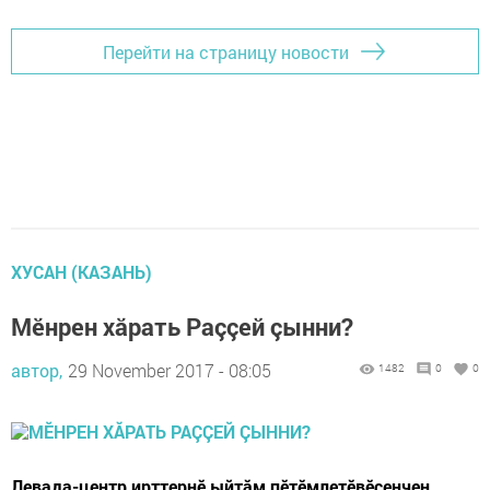
Перейти на страницу новости
ХУСАН (КАЗАНЬ)
Мӗнрен хăрать Раççей çынни?
автор,
29 November 2017 - 08:05
1482
0
0
Левада-центр ирттернӗ ыйтăм пӗтӗмлетӗвӗсенчен