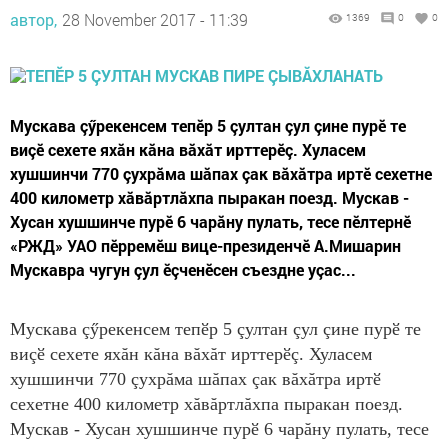
автор,
28 November 2017 - 11:39
1369
0
0
Мускава çӳрекенсем тепӗр 5 çултан çул çине пурӗ те
виçӗ сехете яхăн кăна вăхăт ирттерӗç. Хуласем
хушшинчи 770 çухрăма шăпах çак вăхăтра иртӗ сехетне
400 километр хăвăртлăхпа пыракан поезд. Мускав -
Хусан хушшинче пурӗ 6 чарăну пулать, тесе пӗлтернӗ
«РЖД» УАО пӗрремӗш вице-президенчӗ А.Мишарин
Мускавра чугун çул ӗçченӗсен съездне уçас...
Мускава çӳрекенсем тепӗр 5 çултан çул çине пурӗ те
виçӗ сехете яхăн кăна вăхăт ирттерӗç. Хуласем
хушшинчи 770 çухрăма шăпах çак вăхăтра иртӗ
сехетне 400 километр хăвăртлăхпа пыракан поезд.
Мускав - Хусан хушшинче пурӗ 6 чарăну пулать, тесе