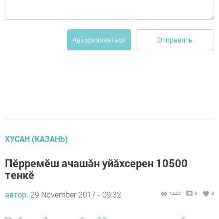
Отправить
Авторизоваться
ХУСАН (КАЗАНЬ)
Пӗрремӗш ачашăн уйăхсерен 10500
тенкӗ
автор,
29 November 2017 - 09:32
1442
0
0