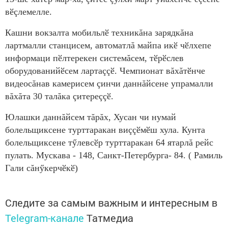
вӗçлемелле.
Кашни вокзалта мобильлӗ техникăна зарядкăна
лартмалли станцисем, автоматлă майпа икӗ чӗлхепе
информаци пӗлтерекен системăсем, тӗрӗслев
оборудованийӗсем лартаççӗ. Чемпионат вăхăтӗнче
видеосăнав камерисем çинчи даннăйсене упрамалли
вăхăта 30 талăка çитереççӗ.
Юлашки даннăйсем тăрăх, Хусан чи нумай
болельщиксене турттаракан виççӗмӗш хула. Кунта
болельщиксене тӳлевсӗр турттаракан 64 ятарлă рейс
пулать. Мускава - 148, Санкт-Петербурга- 84. ( Рамиль
Гали сăнӳкерчӗкӗ)
Следите за самым важным и интересным в
Telegram-канале
Татмедиа