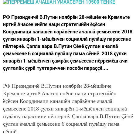
РФ Президенчӗ В.Путин ноябрӗн 28-мӗшӗнче Кремльте
иртнӗ Ачасен енӗпе наци стратегийӗн ӗçӗсен
Координаци канашӗн ларăвӗнче ачаллă çемьесене 2018
çулхи январӗн 1-мӗшӗнчен социаллă пулăшу парассине
пӗлтернӗ. Çапла вара В.Путин Çӗнӗ çултан ачаллă
çемьесене 6 социаллă пулăшу пама сӗннӗ. 2018 çулхи
январӗн 1-мӗшӗнчен çамрăк çемьесене пӗрремӗш ачи
çулталăк çурă тултариччен пособи параççӗ....
РФ Президенчӗ В.Путин ноябрӗн 28-мӗшӗнче
Кремльте иртнӗ Ачасен енӗпе наци стратегийӗн
ӗçӗсен Координаци канашӗн ларăвӗнче ачаллă
çемьесене 2018 çулхи январӗн 1-мӗшӗнчен социаллă
пулăшу парассине пӗлтернӗ. Çапла вара В.Путин Çӗнӗ
çултан ачаллă çемьесене 6 социаллă пулăшу пама
сӗннӗ.