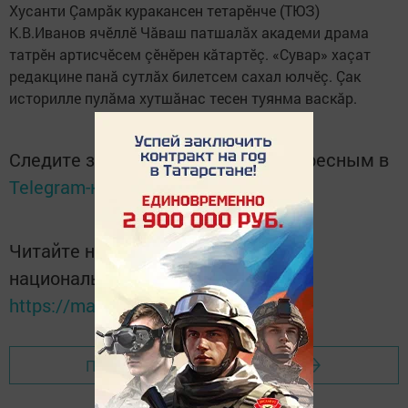
Хусанти Çамрăк куракансен тетарӗнче (ТЮЗ)
К.В.Иванов ячӗллӗ Чăваш патшалăх академи драма
татрӗн артисчӗсем çӗнӗрен кăтартӗç. «Сувар» хаçат
редакцине панă сутлăх билетсем сахал юлчӗç. Çак
историлле пулăма хутшăнас тесен туянма васкăр.
Следите за самым важным и интересным в
Telegram-канале
Татмедиа
Читайте новости Татарстана в
национальном мессенджере MАХ:
https://max.ru/tatmedia
Перейти на страницу новости