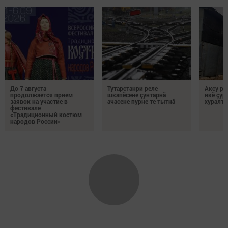
До 7 августа
Тутарстанри реле
Аксу ра
продолжается прием
шкапӗсене çунтарнă
икӗ çур
заявок на участие в
ачасене пурне те тытнă
хуралтă
фестивале
«Традиционный костюм
народов России»