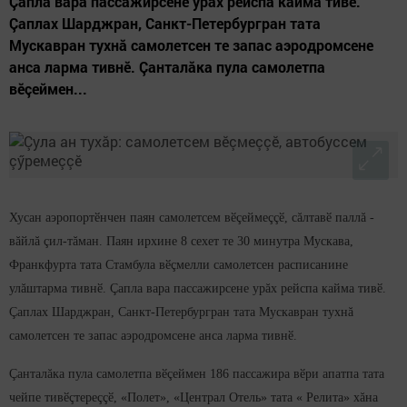
Çапла вара пассажирсене урăх рейспа кайма тивӗ.
Çаплах Шарджран, Санкт-Петербургран тата
Мускавран тухнă самолетсен те запас аэродромсене
анса ларма тивнӗ. Çанталăка пула самолетпа
вӗçеймен...
Хусан аэропортӗнчен паян самолетсем вӗçеймеççӗ, сăлтавӗ паллă -
вăйлă çил-тăман. Паян ирхине 8 сехет те 30 минутра Мускава,
Франкфурта тата Стамбула вӗçмелли самолетсен расписанине
улăштарма тивнӗ. Çапла вара пассажирсене урăх рейспа кайма тивӗ.
Çаплах Шарджран, Санкт-Петербургран тата Мускавран тухнă
самолетсен те запас аэродромсене анса ларма тивнӗ.
Çанталăка пула самолетпа вӗçеймен 186 пассажира вӗри апатпа тата
чейпе тивӗçтереççӗ, «Полет», «Централ Отель» тата « Релита» хăна