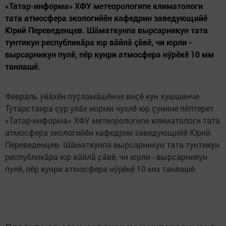
«Татар-информа» ХФУ метеорологипе климатологи
тата атмосфера экологийӗн кафедрин заведующийӗ
Юрий Переведенцев. Шăматкунпа вырсарникун тата
тунтикун республикăра юр вăйлă çăвӗ, чи юрли -
вырсарникун пулӗ, пӗр кунри атмосфера нӳрӗкӗ 10 мм
танлашӗ.
Февраль уйăхӗн пуçламăшӗнче виçӗ кун хушшинче
Тутарстанра çур уйăх норми чухлӗ юр çунине пӗлтерет
«Татар-информа» ХФУ метеорологипе климатологи тата
атмосфера экологийӗн кафедрин заведующийӗ Юрий
Переведенцев. Шăматкунпа вырсарникун тата тунтикун
республикăра юр вăйлă çăвӗ, чи юрли - вырсарникун
пулӗ, пӗр кунри атмосфера нӳрӗкӗ 10 мм танлашӗ.