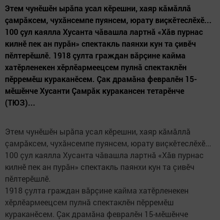
Этем чунӗшӗн ырăпа усал кӗрешни, хаяр кăмăллă
çамрăксем, чухăнсемпе пуянсем, юрату виçкӗтеслӗхӗ...
100 çул каялла Хусанта чăвашла лартнă «Хăв пурнас
килнӗ пек ан пурăн» спектакль паянхи кун та çивӗч
пӗлтерӗшлӗ. 1918 çулта граждан вăрçине кайма
хатӗрленекен хӗрлӗармеецсем пулнă спектаклӗн
пӗрремӗш кураканӗсем. Çак драмăна февралӗн 15-
мӗшӗнче Хусанти Çамрăк куракансен тетарӗнче
(ТЮЗ)...
Этем чунӗшӗн ырăпа усал кӗрешни, хаяр кăмăллă
çамрăксем, чухăнсемпе пуянсем, юрату виçкӗтеслӗхӗ...
100 çул каялла Хусанта чăвашла лартнă «Хăв пурнас
килнӗ пек ан пурăн» спектакль паянхи кун та çивӗч
пӗлтерӗшлӗ.
1918 çулта граждан вăрçине кайма хатӗрленекен
хӗрлӗармеецсем пулнă спектаклӗн пӗрремӗш
кураканӗсем. Çак драмăна февралӗн 15-мӗшӗнче