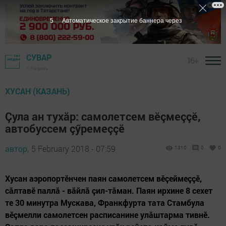
4
Автоматическое закрытие баннера через
СУВАР
16+
г. Казань
ХУСАН (КАЗАНЬ)
Çула ан тухăр: самолетсем вӗçмеççӗ,
автобуссем çӳремеççӗ
автор,
5 February 2018 - 07:59
1310
0
0
Хусан аэропортӗнчен паян самолетсем вӗçеймеççӗ,
сăлтавӗ паллă - вăйлă çил-тăман. Паян ирхине 8 сехет
те 30 минутра Мускава, Франкфурта тата Стамбула
вӗçмелли самолетсен расписанине улăштарма тивнӗ.