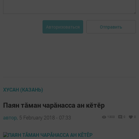
Отправить
Авторизоваться
ХУСАН (КАЗАНЬ)
Паян тăман чарăнасса ан кӗтӗр
автор,
5 February 2018 - 07:33
1303
0
0