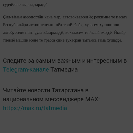
çурчӗсене вырнаçтараççӗ.
Çил-тăман аэропортăн кăна мар, автовокзалсен ӗç режимне те пăсать.
Республикăри автоинспекци пӗлтернӗ тăрăх, хуласем хушшинчи
автобуссене паян çула кăлармаççӗ, вокзалсем те йышăнмаççӗ. Йывăр
тиевлӗ машинăсене те трасса çине тухасран тытăнса тăма хушаççӗ.
Следите за самым важным и интересным в
Telegram-канале
Татмедиа
Читайте новости Татарстана в
национальном мессенджере MАХ:
https://max.ru/tatmedia