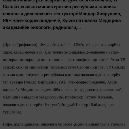
Сывлăх сыхлав министерствин республика клиника
онкологи диспансерӗн тӗп тухтăрӗ Ильдар Хайруллин,
РАН член-корреспонденчӗ, Хусан патшалăх Медицина
академийӗн онкологи, радиологи,...
(Ирина Трифонова). Феврал
ӗн 4-мӗшӗ - Пӗтӗм тӗнчери рак чирӗсене
хирӗç кӗрешмелли кун. Çак тӗллевпе февралӗн 2-мӗшӗнче «Татар-
информ» информаци агентствинче пресс-конференци иртрӗ. Унта ТР
сывлăх сыхлав министрӗн пӗрремӗш çумӗ Сергей Осипов, ТР Сывлăх
сыхлав министерствин республика клиника онкологи диспансерӗн
тӗп тухтăрӗ Ильдар Хайруллин, РАН член-корреспонденчӗ, Хусан
патшалăх Медицина академийӗн онкологи, радиологи, паллеативлă
медицина кафедрин заведующийӗ, профессор Рустем Хасанов,
онкологи диспансерӗн тӗп тухтăрӗн çумӗ Ильсур Шаймарданов
хутшăнчӗç.
Пире, ахаль çынсене, онкологи чирӗсем çиçӗмле хăвăртлăхпа аталанса