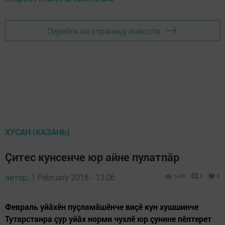
Перейти на страницу новости
ХУСАН (КАЗАНЬ)
Çитес кунсенче юр айне пулатпăр
автор,
1 February 2018 - 13:06
1408
0
0
Февраль уйăхӗн пуçламăшӗнче виçӗ кун хушшинче
Тутарстанра çур уйăх норми чухлӗ юр çунине пӗлтерет