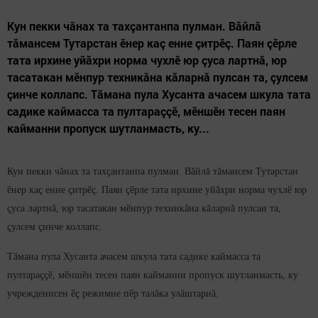
Кун пекки чăнах та тахçантанпа пулман. Вăйлă
тăмансем Тутарстан ӗнер каç енне çитрӗç. Паян çӗрле
тата ирхине уйăхри норма чухлӗ юр çуса лартнă, юр
тасатакан мӗнпур техникăна кăларнă пулсан та, çулсем
çинче коллапс. Тăмана пула Хусанта ачасем шкула тата
садике каймасса та пултараççӗ, мӗншӗн тесен паян
кайманни пропуск шутланмасть, ку...
Кун пекки чăнах та тахçантанпа пулман. Вăйлă тăмансем Тутарстан
ӗнер каç енне çитрӗç. Паян çӗрле тата ирхине уйăхри норма чухлӗ юр
çуса лартнă, юр тасатакан мӗнпур техникăна кăларнă пулсан та,
çулсем çинче коллапс.
Тăмана пула Хусанта ачасем шкула тата садике каймасса та
пултараççӗ, мӗншӗн тесен паян кайманни пропуск шутланмасть, ку
учрежденисен ӗç режимне пӗр талăка улăштарнă.