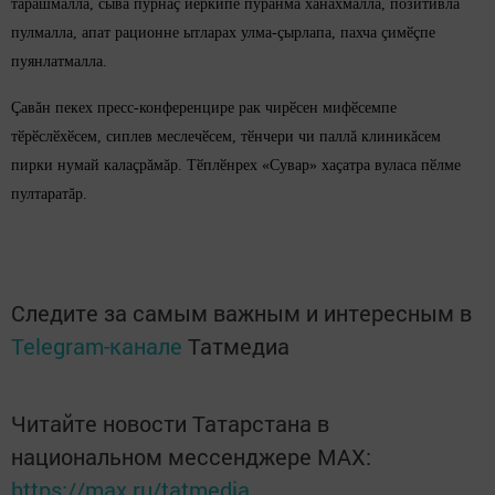
тăрăшмалла, сывă пурнăç йӗркипе пурăнма хăнăхмалла, позитивлă
пулмалла, апат рационне ытларах улма-çырлапа, пахча çимӗçпе
пуянлатмалла.
Çавăн пекех пресс-конференцире рак чирӗсен мифӗсемпе
тӗрӗслӗхӗсем, сиплев меслечӗсем, тӗнчери чи паллă клиникăсем
пирки нумай калаçрăмăр. Тӗплӗнрех «Сувар» хаçатра вуласа пӗлме
пултаратăр.
Следите за самым важным и интересным в
Telegram-канале
Татмедиа
Читайте новости Татарстана в
национальном мессенджере MАХ:
https://max.ru/tatmedia