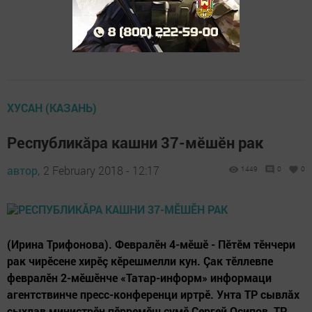
ХУСАН (КАЗАНЬ)
Республикăра кашни 37-мӗшӗн рак
автор,
2 February 2018 - 12:17
1449
0
0
(Ирина Трифонова). Февралӗн 4-мӗшӗ - Пӗтӗм тӗнчери
рак чирӗсене хирӗç кӗрешмелли кун. Çак тӗллевпе
февралӗн 2-мӗшӗнче «Татар-информ» информаци
агентствинче пресс-конференци иртрӗ. Унта ТР сывлăх
сыхлав министрӗн пӗрремӗш çумӗ Сергей Осипов, ТР