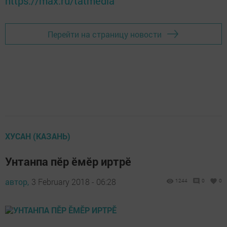
https://max.ru/tatmedia
Перейти на страницу новости
ХУСАН (КАЗАНЬ)
Унтанпа пӗр ӗмӗр иртрӗ
автор,
3 February 2018 - 06:28
1244
0
0