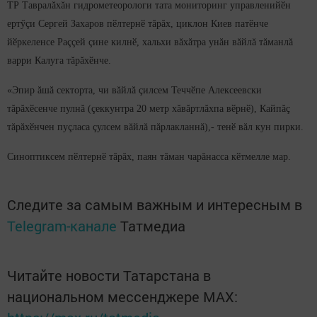
ТР Тавралăхăн гидрометеорологи тата мониторинг управленийӗн
ертӳçи Сергей Захаров пӗлтернӗ тăрăх, циклон Киев патӗнче
йӗркеленсе Раççей çине килнӗ, хальхи вăхăтра унăн вăйлă тăманлă
варри Калуга тăрăхӗнче.
«Эпир ăшă секторта, чи вăйлă çилсем Теччӗпе Алексеевски
тăрăхӗсенче пулнă (çеккунтра 20 метр хăвăртлăхпа вӗрнӗ), Кайпăç
тăрăхӗнчен пуçласа çулсем вăйлă пăрлакланнă),- тенӗ вăл кун пирки.
Синоптиксем пӗлтернӗ тăрăх, паян тăман чарăнасса кӗтмелле мар.
Следите за самым важным и интересным в
Telegram-канале
Татмедиа
Читайте новости Татарстана в
национальном мессенджере MАХ: