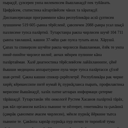
пыраççӗ, çулсерен унпа вилекенсем йышланаççӗ пек туйăнать.
Цифрăсем, статистика кăтартăвӗсем чăнах та хăратаççӗ.
Диспансеризаци программипе кăна республикăра аслă çултисен
хушшинче 519 605 çынна тӗрӗсленӗ, çавсенчен 2088 çынра усал шыçă
паллисене тупса палăртнă. Тутарстанра ракпа чирлисен шучӗ 104 711
çынпа танлашнă, кашни 37-мӗш çын пулса тухать апла. Хăрушă.
Çапах та спикерсен шучӗпе ракпа чирлесси йышланман, ӗлӗк те унпа
пинӗ-пинӗпе чирлесе вилнӗ, анчах мӗнрен пулнине кăна
палăртайман. Халӗ диагностика тӗрӗслевӗсем лайăхланнипе, çӗнӗ
йышши медицина аппаратурине пула чире тупса палăртасси çӳллӗ
шая çитнӗ. Çакна кашни спикер çирӗплетрӗ. Республикăра рак чирне
хирӗç кӗрешессипе питӗ нумай ӗç пурнăçланса пырать, профилактика
мерисене йышăнаççӗ, халăх патне ытларах информаци çитерме
тăрăшаççӗ. Тутарстанăн тӗп онкологӗ Рустем Хасанов палăртнă тăрăх,
рак вăл организм ватăлса пынине те пӗлтерет, генетикăпа та çыхăннă
(çамрăк çынсемпе ачасем чирлесен), мӗнле пурнăç йӗркине тытса
пынипе те. Çавăнпа харпăр пурнăçа пур енчен те тирпейлӗ тума