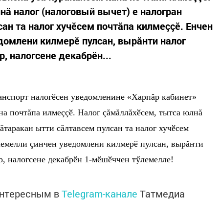
нă налог (налоговый вычет) е налогран
ан та налог хучӗсем почтăпа килмеççӗ. Енчен
едомлени килмерӗ пулсан, вырăнти налог
, налогсене декабрӗн...
транспорт налогӗсен уведомленине «Харпăр кабинет»
на почтăпа илмеççӗ. Налог çăмăллăхӗсем, тытса юлнă
ăтаракан ытти сăлтавсем пулсан та налог хучӗсем
ӳлемелли çинчен уведомлени килмерӗ пулсан, вырăнти
, налогсене декабрӗн 1-мӗшӗччен тӳлемелле!
интересным в
Telegram-канале
Татмедиа