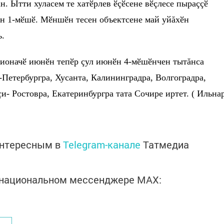
н. Ытти хуласем те хатӗрлев ӗçӗсене вӗçлесе пыраççӗ
ӗн 1-мӗшӗ. Мӗншӗн тесен объектсене май уйăхӗн
.
пионачӗ июнӗн тепӗр çул июнӗн 4-мӗшӗнчен тытăнса
Петербургра, Хусанта, Калининградра, Волгоградра,
и- Ростовра, Екатеринбургра тата Сочире иртет. ( Ильна
интересным в
Telegram-канале
Татмедиа
в национальном мессенджере MАХ: