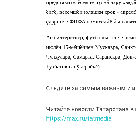
представителӗсемпе пулнă лару хыççă
ӗнтӗ, вӗсемшӗн юлашки срок - апрел
çурринче ФИФА комиссийӗ йышăнать
Аса илтеретпӗр, футболпа тӗнче чем
июлӗн 15-мӗшӗччен Мускавра, Санкт-
Чулхулара, Самарта, Саранскра, Дон-ç
Тухбатов сăнӳкерчӗкӗ).
Следите за самым важным и 
Читайте новости Татарстана 
https://max.ru/tatmedia