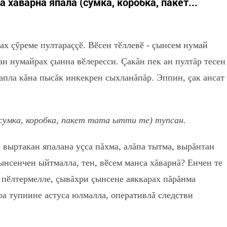
 хăварнă япала (сумка, коробка, пакет...
х çӳреме пултараççӗ. Вӗсен тӗллевӗ - çынсем нумай
ан нумайрах çынна вӗлересси. Çакăн пек ан пултăр тесен
апла кăна пысăк инкекрен сыхланăпăр. Эппин, çак ансат
(сумка, коробка, пакет тата ытти те) тупсан.
- выртакан япалана уçса пăхма, алăпа тытма, вырăнтан
нсенчен ыйтмалла, тен, вӗсем манса хăварнă? Енчен те
 пӗлтермелле, çывăхри çынсене аяккарах пăрăнма
ра тупнине астуса юлмалла, оперативлă следстви