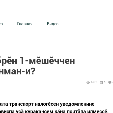
ео
Главная
Видео
брӗн 1-мӗшӗччен
нман-и?
1442
0
 тата транспорт налогӗсен уведомленине
рвиспа усă куракансем кăна почтăпа илмеççӗ.