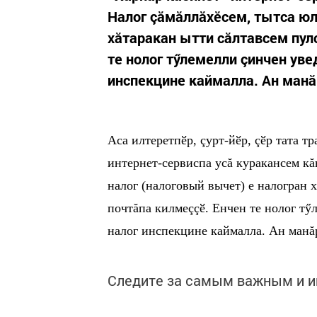
Налог çăмăллăхӗсем, тытса юл
хăтаракан ытти сăлтавсем пулс
те нолог тӳлемелли çинчен ув
инспекцине каймалла. Ан манăр
Аса илтеретпӗр, çурт-йӗр, çӗр тата 
интернет-сервиспа усă куракансем кă
налог (налоговый вычет) е налогран х
почтăпа килмеççӗ. Енчен те нолог т
налог инспекцине каймалла. Ан манăр
Следите за самым важным и 