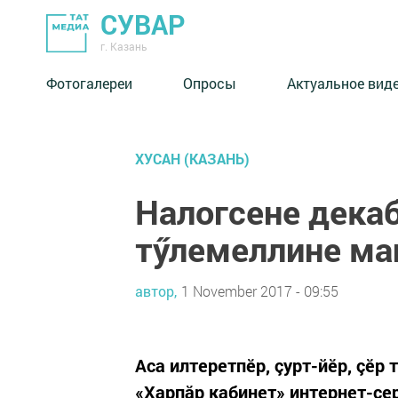
СУВАР
г. Казань
Фотогалереи
Опросы
Актуальное вид
ХУСАН (КАЗАНЬ)
Налогсене дека
тӳлемеллине ма
автор,
1 November 2017 - 09:55
Аса илтеретпӗр, çурт-йӗр, çӗр
«Харпăр кабинет» интернет-се