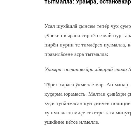
тытмалла: Урамра, остановкăра
Усал шухăшлă çынсем тепӗр чух çумра
çӳрекен вырăна сирпӗтсе май пур тар
пирӗн пурин те тимлӗрех пулмалла, к
правилăсене асра тытмалла:
Урамра, остановкăра хăварнă япала 
Тӳрех хăраса ӳкмелле мар. Ан манăр 
куçарма юрамасть. Малтан çывăхри çы
хуçи тупăнмасан кун çинчен полицие
хушмалла та миçе сехетре тата минут
ушкăнне кӗтсе илмелле.