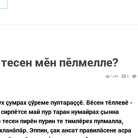
 тесен мӗн пӗлмелле?
1459
0
х çумрах çӳреме пултараççӗ. Вӗсен тӗллевӗ -
сирпӗтсе май пур таран нумайрах çынна
р тесен пирӗн пурин те тимлӗрех пулмалла,
ланăпăр. Эппин, çак ансат правилăсене асра