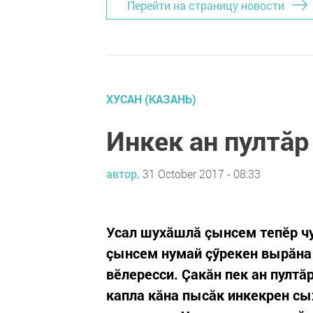
Перейти на страницу новости
ХУСАН (КАЗАНЬ)
Инкек ан пултăр
автор,
31 October 2017 - 08:33
Усал шухăшлă çынсем тепӗр чу
çынсем нумай çӳрекен вырăна 
вӗлересси. Çакăн пек ан пултă
капла кăна пысăк инкекрен сых