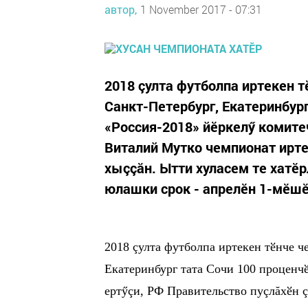
автор,
1 November 2017 - 07:31
2018 çулта футболпа иртекен т
Санкт-Петербург, Екатеринбург
«Россия-2018» йӗркелӳ комите
Виталий Мутко чемпионат ирте
хыççăн. Ытти хуласем те хатӗ
юлашки срок - апрелӗн 1-мӗшӗ.
2018 çулта футболпа иртекен тӗнче ч
Екатеринбург тата Сочи 100 проценч
ертӳçи, РФ Правительство пуçлăхӗн 