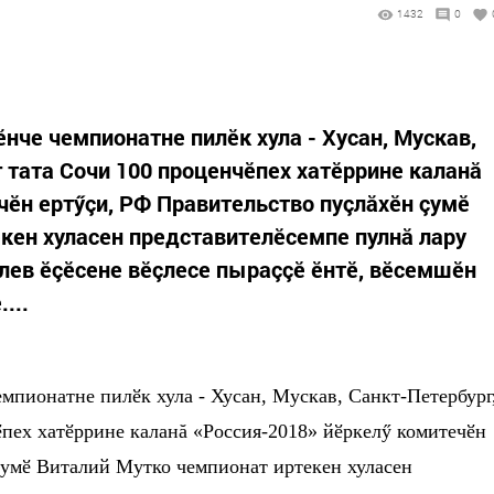
1432
0
ӗнче чемпионатне пилӗк хула - Хусан, Мускав,
 тата Сочи 100 проценчӗпех хатӗррине каланă
чӗн ертӳçи, РФ Правительство пуçлăхӗн çумӗ
кен хуласен представителӗсемпе пулнă лару
рлев ӗçӗсене вӗçлесе пыраççӗ ӗнтӗ, вӗсемшӗн
...
емпионатне пилӗк хула - Хусан, Мускав, Санкт-Петербург
ӗпех хатӗррине каланă «Россия-2018» йӗркелӳ комитечӗн
çумӗ Виталий Мутко чемпионат иртекен хуласен