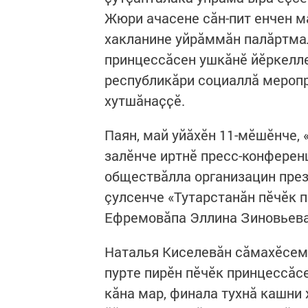
Жюри ачасене сӑн-пит енчен м
хакланине уйрăммăн палăртма
принцессăсен ушкӑнӗ йӗркелле
республикӑри социаллӑ мероп
хутшӑнаҫҫӗ.
Паян, май уйӑхӗн 11-мӗшӗнче,
залӗнче иртнӗ пресс-конферен
обществăлла организацин през
çулсенче «Тутарстанăн пӗчӗк п
Ефремовăпа Эллина Зиновьева
Наталья Киселевӑн сӑмахӗсем 
пурте пирӗн пӗчӗк принцессăс
кăна мар, финала тухнă кашни 