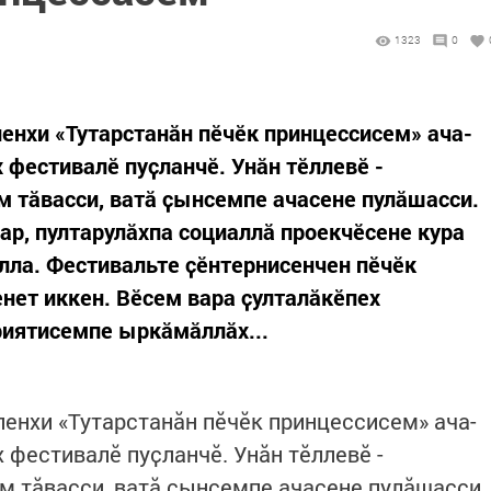
1323
0
ленхи «Тутарстанăн пӗчӗк принцессисем» ача-
 фестивалӗ пуҫланчӗ. Унӑн тӗллевӗ -
м тăвасси, ватӑ ҫынсемпе ачасене пулӑшасси.
ар, пултарулӑхпа социаллӑ проекчӗсене кура
ла. Фестивальте ҫӗнтернисенчен пӗчӗк
нет иккен. Вӗсем вара ҫулталăкӗпех
риятисемпе ыркӑмӑллӑх...
ленхи «Тутарстанăн пӗчӗк принцессисем» ача-
 фестивалӗ пуҫланчӗ. Унӑн тӗллевӗ -
м тăвасси, ватӑ ҫынсемпе ачасене пулӑшасси.