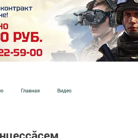
ео
Главная
Видео
инцессăсем