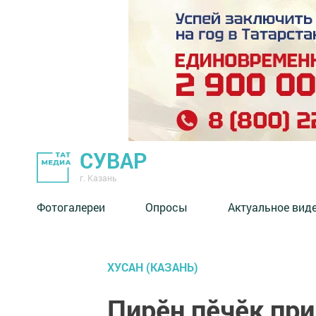
СУВАР
г. Казань
Фотогалереи
Опросы
Актуальное вид
ХУСАН (КАЗАНЬ)
Пирӗн пӗчӗк пр