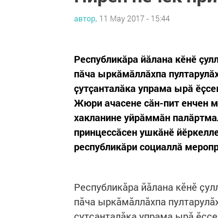
автор,
11 May 2017 - 15:44
Республикăра йăлана кӗнӗ çул
пăча ыркӑмӑллӑхпа пултарулăх
ҫутҫанталӑка упрама ырӑ ӗҫсе
Жюри ачасене сӑн-пит енчен м
хакланине уйрăммăн палăртмал
принцессăсен ушкӑнӗ йӗркелле
республикӑри социаллӑ мероп
Республикăра йăлана кӗнӗ çул
пăча ыркӑмӑллӑхпа пултарулăх
ҫутҫанталӑка упрама ырӑ ӗҫсе