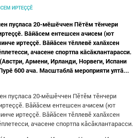
чен пуçласа 20-мӗшӗччен Пӗтӗм тӗнчери
 иртеççӗ. Вăйăсем ентешсен ачисем (ют
нче иртеççӗ. Вăйăсен тӗллевӗ халăхсен
плетесси, ачасене спортпа кăсăклантарасси.
(Австри, Армени, Ирланди, Норвеги, Испани
Пурӗ 600 ача. Масштаблă мероприяти ултă...
ен пуçласа 20-мӗшӗччен Пӗтӗм тӗнчери
 иртеççӗ. Вăйăсем ентешсен ачисем (ют
нче иртеççӗ. Вăйăсен тӗллевӗ халăхсен
плетесси, ачасене спортпа кăсăклантарасси.