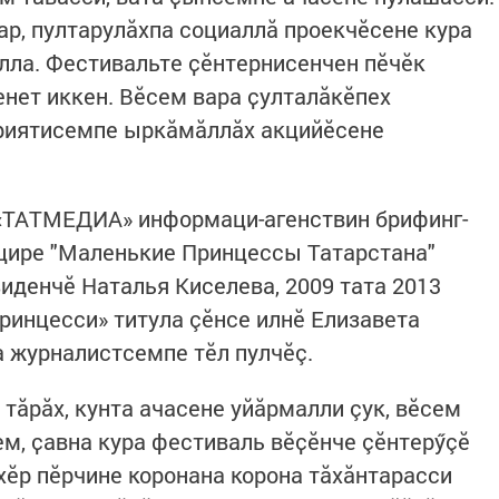
ар, пултарулӑхпа социаллӑ проекчӗсене кура
лла. Фестивальте ҫӗнтернисенчен пӗчӗк
нет иккен. Вӗсем вара ҫулталăкӗпех
риятисемпе ыркӑмӑллӑх акцийӗсене
 «ТАТМЕДИА» информаци-агенствин брифинг-
цире "Маленькие Принцессы Татарстана"
иденчӗ Наталья Киселева, 2009 тата 2013
ринцесси» титула çӗнсе илнӗ Елизавета
 журналистсемпе тӗл пулчӗç.
тӑрӑх, кунта ачасене уйăрмалли çук, вӗсем
ем, ҫавна кура фестиваль вӗҫӗнче çӗнтерӳçӗ
хӗр пӗрчине коронана корона тăхăнтарасси