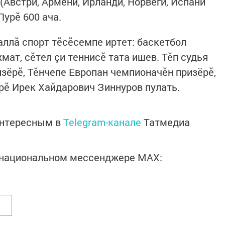
(Австри, Армени, Ирланди, Норвеги, Испани
Пурӗ 600 ача.
ллă спорт тӗсӗсемпе иртет: баскетбол
мат, сӗтел çи теннисӗ тата ишев. Тӗп судья
изёрӗ, Тӗнчепе Европан чемпионачӗн призёрӗ,
рӗ Ирек Хайдарович Зиннуров пулать.
интересным в
Telegram-канале
Татмедиа
в национальном мессенджере MАХ: