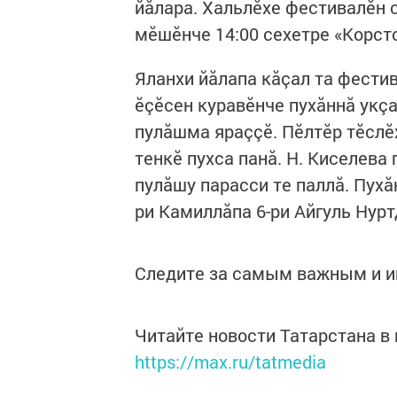
йăлара. Хальлӗхе фестивалӗн с
мӗшӗнче 14:00 сехетре «Корст
Яланхи йăлапа кăçал та фести
ӗçӗсен куравӗнче пухăннă укçа
пулăшма яраççӗ. Пӗлтӗр тӗслӗ
тенкӗ пухса панă. Н. Киселева
пулăшу парасси те паллă. Пухă
ри Камиллăпа 6-ри Айгуль Нур
Следите за самым важным и 
Читайте новости Татарстана 
https://max.ru/tatmedia