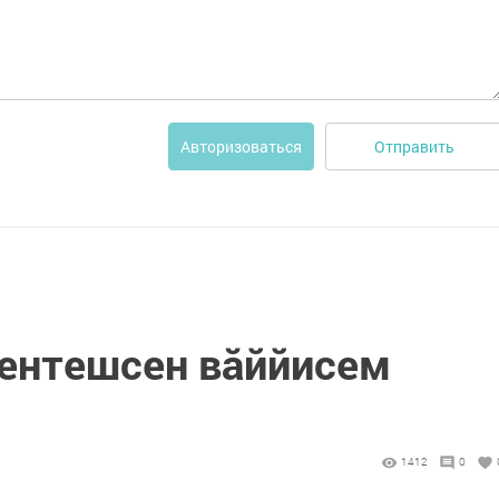
Отправить
Авторизоваться
 ентешсен вăййисем
1412
0