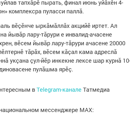
уйлав тапхăрӗ пырать, финал июнь уйăхӗн 4-
он» комплексра пуласси паллă.
валь вӗçӗнче ыркăмăллăх акцийӗ иртет. Ал
на йывăр лару-тăрури е инвалид-ачасене
хрен, вӗсем йывăр лару-тăрури ачасене 20000
 пӗлтернӗ тăрăх, вӗсем кăçал кама адреслă
ннă укçана çул-йӗр инкекне лексе шар курнă 10
тдиновасене пулăшма ярӗç.
интересным в
Telegram-канале
Татмедиа
в национальном мессенджере MАХ: