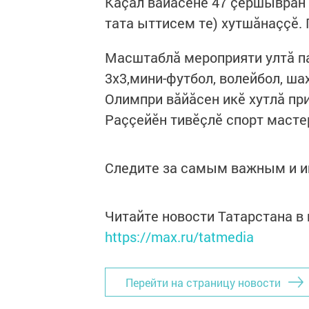
Кăçал вăйăсене 47 çӗршывран 
тата ыттисем те) хутшăнаççӗ. 
Масштаблă мероприяти ултă па
3x3,мини-футбол, волейбол, шах
Олимпри вăйăсен икӗ хутлă пр
Раççейӗн тивӗçлӗ спорт масте
Следите за самым важным и 
Читайте новости Татарстана 
https://max.ru/tatmedia
Перейти на страницу новости