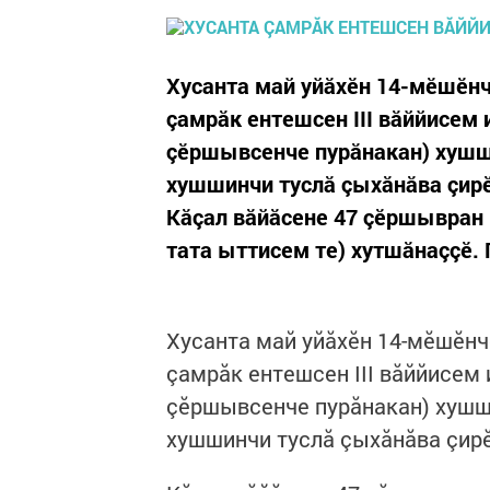
Хусанта май уйăхӗн 14-мӗшӗн
çамрăк ентешсен III вăййисем
çӗршывсенче пурăнакан) хушши
хушшинчи туслă çыхăнăва çирӗ
Кăçал вăйăсене 47 çӗршывран 
тата ыттисем те) хутшăнаççӗ. 
Хусанта май уйăхӗн 14-мӗшӗнч
çамрăк ентешсен III вăййисем
çӗршывсенче пурăнакан) хушши
хушшинчи туслă çыхăнăва çирӗ