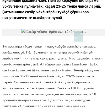
йӳнелнипе çыхăннă-мӗн. Пӗлтӗр кӗркунне килограмӗ
35-38 тенкӗ пулнă-тăк, кăçал 23-25 тенке чакса ларнă.
Çитменнине сахăр чӗкӗнтӗрӗн тухăçӗ çӗршывра
нихçанхинчен те пысăкрах пулнă....
Тутарстанра кăçал пылак тимарçимӗçӗн лаптăкне чакарма
хатӗрленеççӗ. Пӗлтӗрхинчен ку культура республикăн уй-
хирӗсенче 4 пин гектар сахалрах пулать.ТР ял хуçалăхпа апат-
çимӗç министрӗн çумӗ И.Габдрахмановăн сăмахӗсем тăрăх,
çакă сахăр песокӗ йӳнелнипе çыхăннă-мӗн. Пӗлтӗр кӗркунне
килограмӗ 35-38 тенкӗ пулнă-тăк, кăçал 23-25 тенке чакса
ларнă. Çитменнине сахăр чӗкӗнтӗрӗн тухăçӗ çӗршывра
нихçанхинчен те пысăкрах пулнă. Çавăнпа РФ Ял хуçалăх
министерстви пылак тымарçимӗçӗн лаптăкне çӗршывра 10
процента чакарма сӗннӗ те. Тутарстан та çак культурăн
лаптăкне 74 пинрен 70 пине кăна хăварма йышăннă.