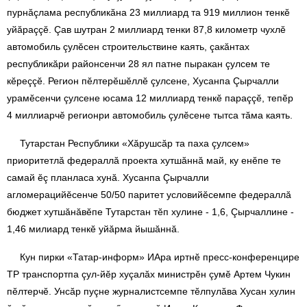
пурнăçлама республикăна 23 миллиард та 919 миллион тенкӗ
уйăраççӗ. Çав шутран 2 миллиард тенки 87,8 километр чухлӗ
автомобиль çулӗсен строительствине каять, çакăнтах
республикăри районсенчи 28 ял патне пыракан çулсем те
кӗреççӗ. Регион пӗлтерӗшӗллӗ çулсене, Хусанпа Çырчалли
урамӗсенчи çулсене юсама 12 миллиард тенкӗ параççӗ, тепӗр
4 миллиарчӗ регионри автомобиль çулӗсене тытса тăма каять.
Тутарстан Республики «Хăрушсăр та паха çулсем»
приоритетлă федераллă проекта хутшăннă май, ку енӗпе те
самай ӗç планласа хунă. Хусанпа Çырчалли
агломерацийӗсенче 50/50 паритет условийӗсемпе федераллă
бюджет хутшăнăвӗпе Тутарстан тӗп хулине - 1,6, Çырчаллине -
1,46 милиард тенкӗ уйăрма йышăннă.
Кун пирки «Татар-информ» ИАра иртнӗ пресс-конференцире
ТР транспортпа çул-йӗр хуçалăх министрӗн çумӗ Артем Чукин
пӗлтерчӗ. Унсăр пуçне журналистсемпе тӗлпулăва Хусан хулин