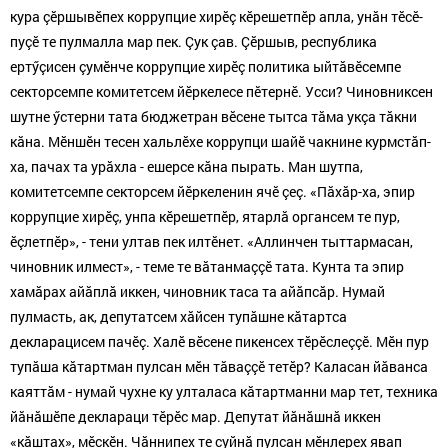
кура çӗршывӗпех коррупцие хирӗç кӗрешетпӗр апла, унăн тӗсӗ-
пуçӗ те пулмалла мар пек. Çук çав. Çӗршыв, республика
ертӳçисен çумӗнче коррупцие хирӗç политика ыйтăвӗсемпе
секторсемпе комитетсем йӗркелесе пӗтернӗ. Усси? Чиновниксен
шутне ӳстерни тата бюджетран вӗсене тытса тăма укçа тăкни
кăна. Мӗншӗн тесен хальлӗхе коррупци шайӗ чакнине курмстăп-
ха, пачах та урăхла - ешерсе кăна пырать. Ман шутпа,
комитетсемпе секторсем йӗркеленин ячӗ çеç. «Пăхăр-ха, эпир
коррупцие хирӗç, унпа кӗрешетпӗр, ятарлă органсем те пур,
ӗçлетпӗр», - тени ултав пек илтӗнет. «Аллинчен тыттармасан,
чиновник илмест», - теме те вăтанмаççӗ тата. Кунта та эпир
хамăрах айăплă иккен, чиновник таса та айăпсăр. Нумай
пулмасть, ак, депутатсем хăйсен тупăшне кăтартса
декларацисем пачӗç. Халӗ вӗсене пикенсех тӗрӗслеççӗ. Мӗн пур
тупăша кăтартман пулсан мӗн тăваççӗ тетӗр? Каласан йăванса
каяттăм - нумай чухне ку улталаса кăтартманни мар тет, техника
йăнăшӗпе деклараци тӗрӗс мар. Депутат йăнăшнă иккен
«кăштах», мӗскӗн. Чăннипех те суйнă пулсан мӗнлерех явап