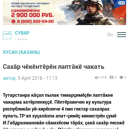
СУВАР
16+
г. Казань
ХУСАН (КАЗАНЬ)
Сахăр чӗкӗнтӗрӗн лаптăкӗ чакать
автор,
5 April 2018 - 11:13
1418
0
0
Тутарстанра кăçал пылак тимарçимӗçӗн лаптăкне
чакарма хатӗрленеççӗ. Пӗлтӗрхинчен ку культура
республикăн уй-хирӗсенче 4 пин гектар сахалрах
пулать.ТР ял хуçалăхпа апат-çимӗç министрӗн çумӗ
И.Габдрахмановăн сăмахӗсем тăрăх, çакă сахăр песокӗ