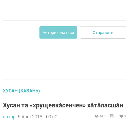
Отправить
Авторизоваться
ХУСАН (КАЗАНЬ)
Хусан та «хрущевкăсенчен» хăтăласшăн
автор,
5 April 2018 - 09:50
1373
0
0