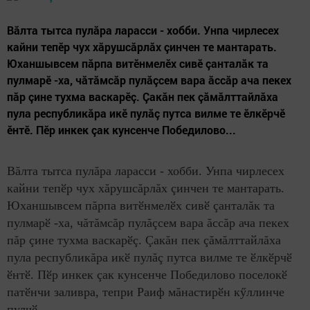
Вăлта тытса пулăра ларасси - хобби. Унпа чирлесех
кайни тепӗр чух хăрушсăрлăх çинчен те мантарать.
Юханшывсем пăрпа витӗнмелӗх сивӗ çанталăк та
пулмарӗ -ха, чăтăмсăр пулăçсем вара ăссăр ача пекех
пăр çине тухма васкарӗç. Çакăн пек çăмăлттайлăха
пула республикăра икӗ пулăç путса вилме те ӗлкӗрчӗ
ӗнтӗ. Пӗр инкек çак кунсенче Победилово...
Вăлта тытса пулăра ларасси - хобби. Унпа чирлесех
кайни тепӗр чух хăрушсăрлăх çинчен те мантарать.
Юханшывсем пăрпа витӗнмелӗх сивӗ çанталăк та
пулмарӗ -ха, чăтăмсăр пулăçсем вара ăссăр ача пекех
пăр çине тухма васкарӗç. Çакăн пек çăмăлттайлăха
пула республикăра икӗ пулăç путса вилме те ӗлкӗрчӗ
ӗнтӗ. Пӗр инкек çак кунсенче Победилово поселокӗ
патӗнчи заливра, тепри Раиф мăнастирӗн кӳллинче
пулчӗ.