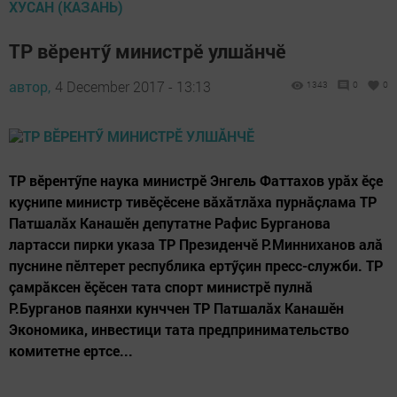
ХУСАН (КАЗАНЬ)
ТР вӗрентӳ министрӗ улшăнчӗ
автор,
4 December 2017 - 13:13
1343
0
0
ТР вӗрентӳпе наука министрӗ Энгель Фаттахов урăх ӗçе
куçнипе министр тивӗçӗсене вăхăтлăха пурнăçлама ТР
Патшалăх Канашӗн депутатне Рафис Бурганова
лартасси пирки указа ТР Президенчӗ Р.Минниханов алă
пуснине пӗлтерет республика ертӳçин пресс-служби. ТР
çамрăксен ӗçӗсен тата спорт министрӗ пулнă
Р.Бурганов паянхи кунччен ТР Патшалăх Канашӗн
Экономика, инвестици тата предпринимательство
комитетне ертсе...