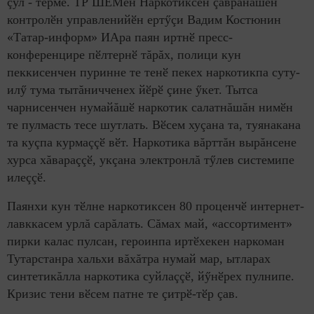
çул - тӗрме. ТР ШӖМӗн Наркотиксен çаврăнăшӗн
контролӗн управленийӗн ертӳçи Вадим Костюнин
«Татар-информ» ИАра паян иртнӗ пресс-
конференцире пӗлтернӗ тăрăх, полици кун
пеккисенчен пуринне те тенӗ пекех наркотикпа суту-
илӳ тума тытăничченех йӗрӗ çине ӳкет. Тытса
чарнисенчен нумайăшӗ наркотик салатнăшăн нимӗн
те пулмасть тесе шутлать. Вӗсем хуçана та, туянакана
та куçпа курмаççӗ вӗт. Наркотика вăрттăн вырăнсене
хурса хăвараççӗ, укçана электронлă тӳлев системипе
илеççӗ.
Паянхи кун тӗлне наркотиксен 80 проценчӗ интернет-
лавккасем урлă сарăлать. Сăмах май, «ассортимент»
пирки калас пулсан, героинпа иртӗхекен наркоман
Тутарстанра хальхи вăхăтра нумай мар, ытларах
синтетикăлла наркотика суйлаççӗ, йӳнӗрех пулнипе.
Кризис тени вӗсем патне те çитрӗ-тӗр çав.