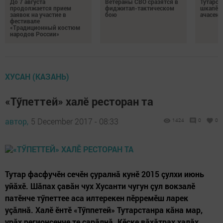
До 7 августа
Ветераны СВО сразятся в
Тутарст
продолжается прием
фиджитал-тактическом
шкапӗсе
заявок на участие в
бою
ачасене
фестивале
«Традиционный костюм
народов России»
ХУСАН (КАЗАНЬ)
«Тӳпеттей» халӗ ресторан та
автор,
5 December 2017 - 08:33
1424
0
0
Тутар фасфучӗн сечӗн çуралнă кунӗ 2015 çулхи июнь
уйăхӗ. Шăпах çавăн чух Хусанти чугун çул вокзалӗ
патӗнче тӳпеттее аса илтерекен пӗрремӗш ларек
уçăлнă. Халӗ ӗнтӗ «Тӳппетей» Тутарстанра кăна мар,
урăх регионсенче те сарăлнă. Кӗске вăхăтрах халăх