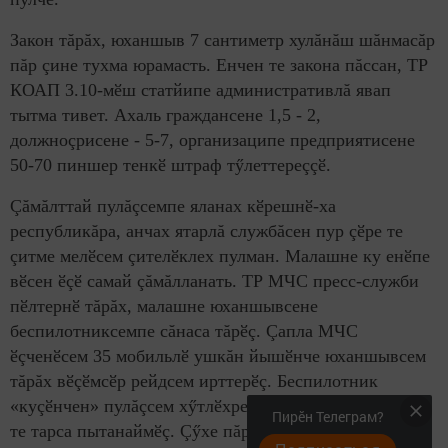
Закон тăрăх, юханшыв 7 сантиметр хулăнăш шăнмасăр
пăр çине тухма юрамасть. Енчен те закона пăссан, ТР
КОАП 3.10-мӗш статйипе административлă явап
тытма тивет. Ахаль граждансене 1,5 - 2,
должноçрисене - 5-7, организаципе предприятисене
50-70 пиншер тенкӗ штраф тӳлеттереççӗ.
Çăмăлттай пулăçсемпе яланах кӗрешнӗ-ха
республикăра, анчах ятарлă службăсен пур çӗре те
çитме мелӗсем çителӗклех пулман. Малашне ку енӗпе
вӗсен ӗçӗ самай çăмăлланать. ТР МЧС пресс-служби
пӗлтернӗ тăрăх, малашне юханшывсене
беспилотниксемпе сăнаса тăрӗç. Çапла МЧС
ӗçченӗсем 35 мобильлӗ ушкăн йышӗнче юханшывсем
тăрăх вӗçӗмсӗр рейдсем ирттерӗç. Беспилотник
«куçӗнчен» пулăçсем хӳтлӗхре те, аякри вырăнсенче
Пирӗн Телеграм?
те тарса пытанаймӗç. Çӳхе пăр çинче ларакан