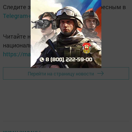
Следите за самым важным и интересным в
Telegram-канале
Татмедиа
Читайте новости Татарстана в
национальном мессенджере MАХ:
https://max.ru/tatmedia
Перейти на страницу новости