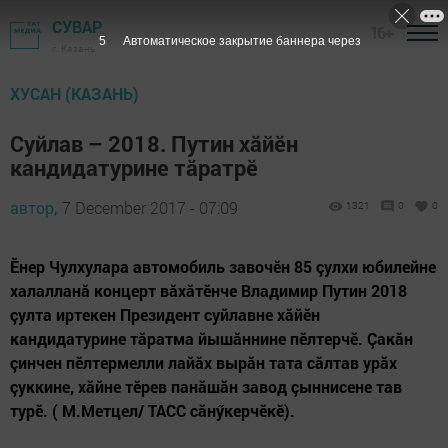
СУВАР
16+
4
Автоматическое закрытие баннера через
г. Казань
ХУСАН (КАЗАНЬ)
Суйлав – 2018. Путин хăйӗн
кандидатурине тăратрӗ
автор,
7 December 2017 - 07:09
1321
0
0
Ӗнер Чулхулара автомобиль завочӗн 85 çулхи юбилейне
халалланă концерт вăхăтӗнче Владимир Путин 2018
çулта иртекен Президент суйлавне хăйӗн
кандидатурине тăратма йышăннине пӗлтерчӗ. Çакăн
çинчен пӗлтермелли лайăх вырăн тата сăлтав урăх
çуккине, хăйне тӗрев панăшăн завод çыннисене тав
турӗ. ( М.Метцел/ ТАСС сăнӳкерчӗкӗ).