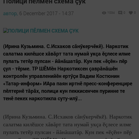
Полици пӗлмен схема çук
автор,
6 December 2017 - 14:37
1034
0
0
(Ирина Кузьмина. С.Исхаков сăнӳкерчӗкӗ). Наркотик
салатма килӗшсе хăвăрт тата нумай укçа ӗçлесе илме
пулать тетӗр пулсан - йăнăшатăр. Кун пек «ӗçӗн» пӗр
çул - тӗрме. ТР ШӖМӗн Наркотиксен çаврăнăшӗн
контролӗн управленийӗн ертӳçи Вадим Костюнин
«Татар-информ» ИАра паян иртнӗ пресс-конференцире
пӗлтернӗ тăрăх, полици кун пеккисенчен пуринне те
тенӗ пекех наркотикпа суту-илӳ...
(Ирина Кузьмина. С.Исхаков сăнӳкерчӗкӗ). Наркотик
салатма килӗшсе хăвăрт тата нумай укçа ӗçлесе илме
пулать тетӗр пулсан - йăнăшатăр. Кун пек «ӗçӗн» пӗр