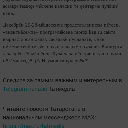
асамçи темиçе чӗлхепе калаçни те çӗнтерме пулăшӗ
кăна.
Декабрӗн 25-28-мӗшӗсенче представленисем пӗтсен,
«визиткăсемпе» программăсене
moroz.kzn.ru
сайта
вырнаçтарсан халăх сасăлавӗ пуçланать, унăн
пӗтӗмлетӗвӗ те çӗнтерӳçе палăртма пулăшӗ. Конкурса
декабрӗн 29-мӗшӗнче Хула чăрăшӗн уявне уçнă чухне
пӗтӗмлетеççӗ. (А.Наумов сăнӳкерчӗкӗ).
Следите за самым важным и интересным в
Telegram-канале
Татмедиа
Читайте новости Татарстана в
национальном мессенджере MАХ:
https://max.ru/tatmedia