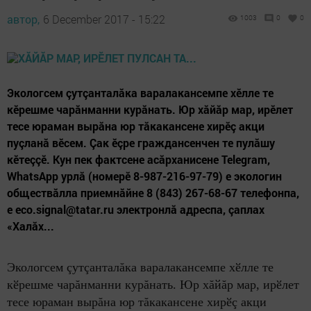
автор,
6 December 2017 - 15:22
1003
0
0
Экологсем çутçанталăка варалакансемпе хӗлле те
кӗрешме чарăнманни курăнать. Юр хăйăр мар, ирӗлет
тесе юраман вырăна юр тăкакансене хирӗç акци
пуçланă вӗсем. Çак ӗçре граждансенчен те пулăшу
кӗтеççӗ. Кун пек фактсене асăрханисене Telegram,
WhatsApp урлă (номерӗ 8-987-216-97-79) е экологин
обществăлла приемнăйне 8 (843) 267-68-67 телефонпа,
е eco.signal@tatar.ru электронлă адреспа, çаплах
«Халăх...
Экологсем çутçанталăка варалакансемпе хӗлле те
кӗрешме чарăнманни курăнать. Юр хăйăр мар, ирӗлет
тесе юраман вырăна юр тăкакансене хирӗç акци