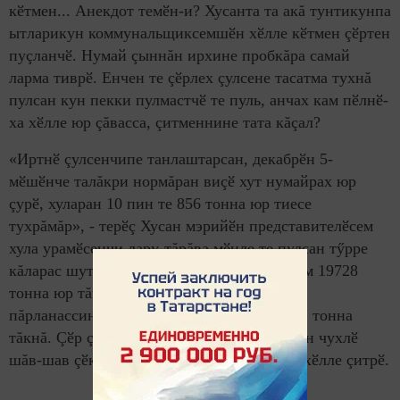
кӗтмен... Анекдот темӗн-и? Хусанта та акă тунтикунпа
ытларикун коммунальщиксемшӗн хӗлле кӗтмен çӗртен
пуçланчӗ. Нумай çыннăн ирхине пробкăра самай
ларма тиврӗ. Енчен те çӗрлех çулсене тасатма тухнă
пулсан кун пекки пулмастчӗ те пуль, анчах кам пӗлнӗ-
ха хӗлле юр çăвасса, çитменнине тата кăçал?
«Иртнӗ çулсенчипе танлаштарсан, декабрӗн 5-
мӗшӗнче талăкри нормăран виçӗ хут нумайрах юр
çурӗ, хуларан 10 пин те 856 тонна юр тиесе
тухрăмăр», - терӗç Хусан мэрийӗн представителӗсем
хула урамӗсенчи лару-тăрăва мӗнле те пулсан тӳрре
кăларас шутпа. Хӗлле пуçланнăранпа вӗсем 19728
тонна юр тăкма та ӗлкӗрнӗ иккен. Çулсем
пăрланассинчен ятарлă хатӗрсем кăна 1251 тонна
тăкнă. Çӗр çине ӳкнӗ пӗрремӗш юр та çакăн чухлӗ
шăв-шав çӗклерӗ пулсан, тăвансем, тинех хӗлле çитрӗ.