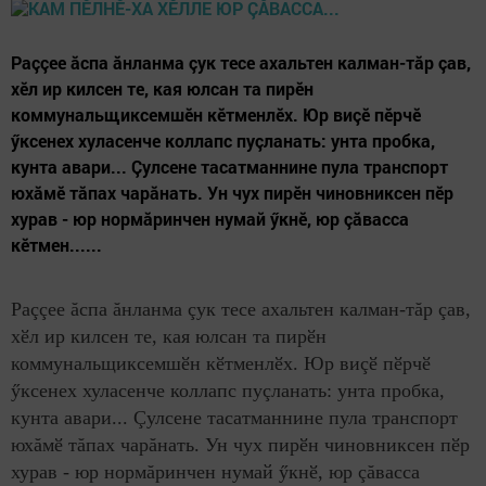
Раççее ăспа ăнланма çук тесе ахальтен калман-тăр çав,
хӗл ир килсен те, кая юлсан та пирӗн
коммунальщиксемшӗн кӗтменлӗх. Юр виçӗ пӗрчӗ
ӳксенех хуласенче коллапс пуçланать: унта пробка,
кунта авари... Çулсене тасатманнине пула транспорт
юхăмӗ тăпах чарăнать. Ун чух пирӗн чиновниксен пӗр
хурав - юр нормăринчен нумай ӳкнӗ, юр çăвасса
кӗтмен......
Раççее ăспа ăнланма çук тесе ахальтен калман-тăр çав,
хӗл ир килсен те, кая юлсан та пирӗн
коммунальщиксемшӗн кӗтменлӗх. Юр виçӗ пӗрчӗ
ӳксенех хуласенче коллапс пуçланать: унта пробка,
кунта авари... Çулсене тасатманнине пула транспорт
юхăмӗ тăпах чарăнать. Ун чух пирӗн чиновниксен пӗр
хурав - юр нормăринчен нумай ӳкнӗ, юр çăвасса