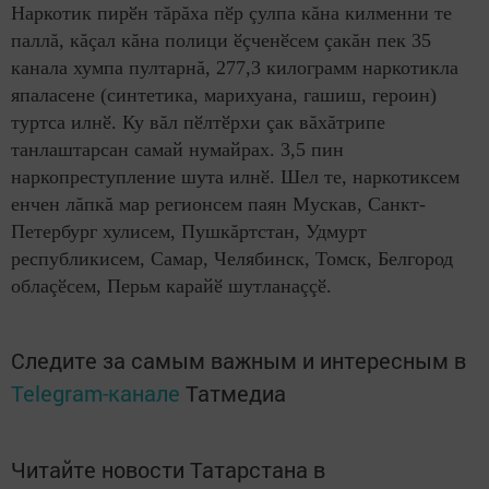
Наркотик пирӗн тăрăха пӗр çулпа кăна килменни те
паллă, кăçал кăна полици ӗçченӗсем çакăн пек 35
канала хумпа пултарнă, 277,3 килограмм наркотикла
япаласене (синтетика, марихуана, гашиш, героин)
туртса илнӗ. Ку вăл пӗлтӗрхи çак вăхăтрипе
танлаштарсан самай нумайрах. 3,5 пин
наркопреступление шута илнӗ. Шел те, наркотиксем
енчен лăпкă мар регионсем паян Мускав, Санкт-
Петербург хулисем, Пушкăртстан, Удмурт
республикисем, Самар, Челябинск, Томск, Белгород
облаçӗсем, Перьм карайӗ шутланаççӗ.
Следите за самым важным и интересным в
Telegram-канале
Татмедиа
Читайте новости Татарстана в