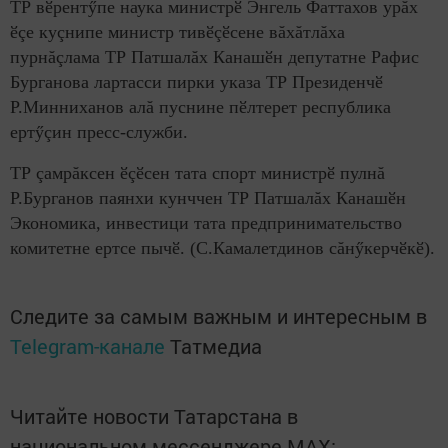
ТР вӗрентӳпе наука министрӗ Энгель Фаттахов урăх
ӗçе куçнипе министр тивӗçӗсене вăхăтлăха
пурнăçлама ТР Патшалăх Канашӗн депутатне Рафис
Бурганова лартасси пирки указа ТР Президенчӗ
Р.Минниханов алă пуснине пӗлтерет республика
ертӳçин пресс-служби.
ТР çамрăксен ӗçӗсен тата спорт министрӗ пулнă
Р.Бурганов паянхи кунччен ТР Патшалăх Канашӗн
Экономика, инвестици тата предпринимательство
комитетне ертсе пычӗ. (С.Камалетдинов сăнӳкерчӗкӗ).
Следите за самым важным и интересным в
Telegram-канале
Татмедиа
Читайте новости Татарстана в
национальном мессенджере MАХ: