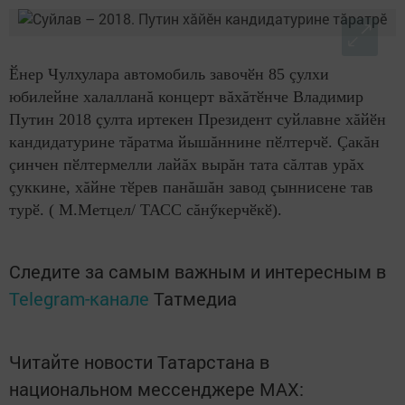
Ӗнер Чулхулара автомобиль завочӗн 85 çулхи
юбилейне халалланă концерт вăхăтӗнче Владимир
Путин 2018 çулта иртекен Президент суйлавне хăйӗн
кандидатурине тăратма йышăннине пӗлтерчӗ. Çакăн
çинчен пӗлтермелли лайăх вырăн тата сăлтав урăх
çуккине, хăйне тӗрев панăшăн завод çыннисене тав
турӗ. ( М.Метцел/ ТАСС сăнӳкерчӗкӗ).
Следите за самым важным и интересным в
Telegram-канале
Татмедиа
Читайте новости Татарстана в
национальном мессенджере MАХ: