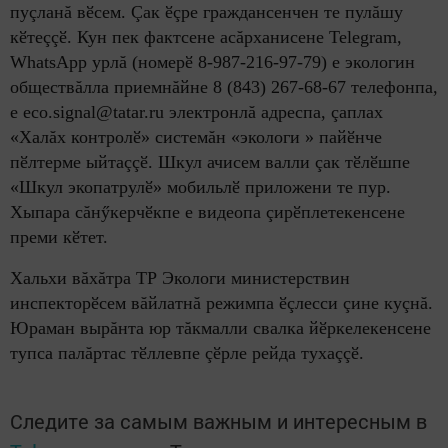
пуçланă вӗсем. Çак ӗçре граждансенчен те пулăшу
кӗтеççӗ. Кун пек фактсене асăрханисене
Telegram,
WhatsApp урлă (номерӗ 8-987-216-97-79) е экологин
обществăлла приемнăйне 8 (843) 267-68-67 телефонпа,
е eco.signal@tatar.ru электронлă адреспа, çаплах
«Халăх контролӗ» системăн «экологи » пайӗнче
пӗлтерме ыйтаççӗ. Шкул ачисем валли çак тӗлӗшпе
«Шкул экопатрулӗ» мобильлӗ приложени те пур.
Хыпара сăнӳкерчӗкпе е видеопа çирӗплетекенсене
преми кӗтет.
Хальхи вăхăтра ТР Экологи министерствин
инспекторӗсем вăйлатнă режимпа ӗçлесси çине куçнă.
Юраман вырăнта юр тăкмалли свалка йӗркелекенсене
тупса палăртас тӗллевпе çӗрле рейда тухаççӗ.
Следите за самым важным и интересным в