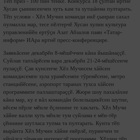
Тӗп приз - 100 пин тенкӗ. Конкурса 18 çултан иртнӗ
Хусан çыннисенчен хуть кам та хутшăнма пултарать.
Тӗп услови - Хӗл Мучин команди икӗ çынран сахал
пулмалла мар, тесе пӗлтерчӗ Хусан хулин культура
управленийӗн ертӳçи Азат Абзалов паян «Татар-
информ» ИАра иртнӗ пресс-конференцире.
Заявкăсене декабрӗн 8-мӗшӗччен кăна йышăнаççӗ.
Суйлав тапхăрӗсем вара декабрӗн 21-24-мӗшӗсенче
пулаççӗ. Çав кунсенче Хӗл Мучисем хăйсен
командисемпе хула урамӗсемпе тӳремӗсене, метро
станцийӗсене, аэропорт таранах тухса хăйсен
программипе паллаштараççӗ. Жюри шоу пахалăхне
кăна мар, ку е вăл командăн болельщикӗсен шутне,
вӗсем пӗрле мӗнле ӗçленине те хаклать. Хӗл Мучи
хăйне валли хуть мӗнле тум суйлама е мӗн-тӗр
çӗннине шутласа тупма та пултарать. Кунта тӗп
вырăнта Хӗл Мучин хăйне евӗрлӗ, пуринчен те
уйрăлса тăракан интереслӗ программи. Хӗллен тӗп