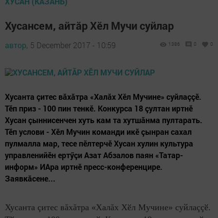
ХУСАН (КАЗАНЬ)
Хусансем, айтăр Хӗл Мучи суйлар
автор,
5 December 2017 - 10:59
1386
0
0
Хусанта çитес вăхăтра «Халăх Хӗл Мучине» суйлаççӗ.
Тӗп приз - 100 пин тенкӗ. Конкурса 18 çултан иртнӗ
Хусан çыннисенчен хуть кам та хутшăнма пултарать.
Тӗп услови - Хӗл Мучин команди икӗ çынран сахал
пулмалла мар, тесе пӗлтерчӗ Хусан хулин культура
управленийӗн ертӳçи Азат Абзалов паян «Татар-
информ» ИАра иртнӗ пресс-конференцире.
Заявкăсене...
Хусанта çитес вăхăтра «Халăх Хӗл Мучине» суйлаççӗ.