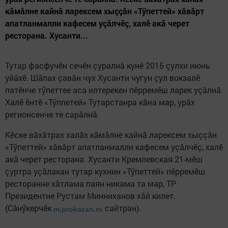
кăмăлне кайнă ларексем хыççăн «Тӳпеттей» хăвăрт
апатланмалли кафесем уçăлчӗç, халӗ акă черет
ресторана. Хусанти...
Тутар фасфучӗн сечӗн çуралнă кунӗ 2015 çулхи июнь
уйăхӗ. Шăпах çавăн чух Хусанти чугун çул вокзалӗ
патӗнче тӳпеттее аса илтерекен пӗрремӗш ларек уçăлнă.
Халӗ ӗнтӗ «Тӳппетей» Тутарстанра кăна мар, урăх
регионсенче те сарăлнă.
Кӗске вăхăтрах халăх кăмăлне кайнă ларексем хыççăн
«Тӳпеттей» хăвăрт апатланмалли кафесем уçăлчӗç, халӗ
акă черет
ресторана. Хусанти Кремлевская 21-мӗш
çуртра уçăлакан тутар кухнин «Тӳпеттей» пӗрремӗш
ресторанне хăтлама паян никама та мар, ТР
Президентне Рустам Минниханов хăй килет.
(Сăнӳкерчӗк
сайтран).
m.prokazan.ru