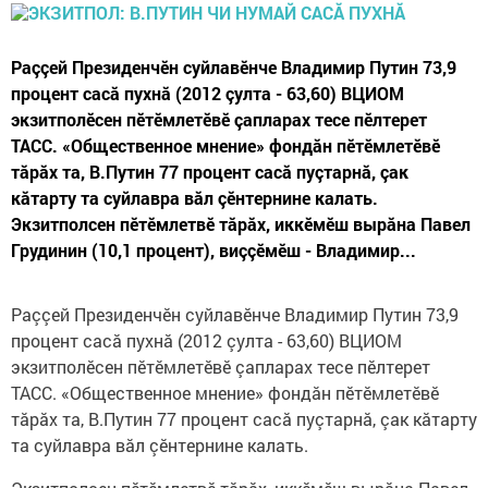
Раççей Президенчӗн суйлавӗнче Владимир Путин 73,9
процент сасă пухнă (2012 çулта - 63,60) ВЦИОМ
экзитполӗсен пӗтӗмлетӗвӗ çапларах тесе пӗлтерет
ТАСС. «Общественное мнение» фондăн пӗтӗмлетӗвӗ
тăрăх та, В.Путин 77 процент сасă пуçтарнă, çак
кăтарту та суйлавра вăл çӗнтернине калать.
Экзитполсен пӗтӗмлетвӗ тăрăх, иккӗмӗш вырăна Павел
Грудинин (10,1 процент), виççӗмӗш - Владимир...
Раççей Президенчӗн суйлавӗнче Владимир Путин 73,9
процент сасă пухнă (2012 çулта - 63,60) ВЦИОМ
экзитполӗсен пӗтӗмлетӗвӗ çапларах тесе пӗлтерет
ТАСС. «Общественное мнение» фондăн пӗтӗмлетӗвӗ
тăрăх та, В.Путин 77 процент сасă пуçтарнă, çак кăтарту
та суйлавра вăл çӗнтернине калать.