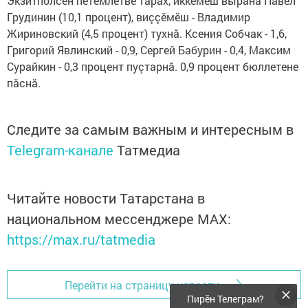
Экзитполсен пӗтӗмлетвӗ тăрăх, иккӗмӗш вырăна Павел
Грудинин (10,1 процент), виççӗмӗш - Владимир
Жириновский (4,5 процент) тухнă. Ксения Собчак - 1,6,
Григорий Явлинский - 0,9, Сергей Бабурин - 0,4, Максим
Сурайкин - 0,3 процент пуçтарнă. 0,9 процент бюллетене
пăснă.
Следите за самым важным и интересным в
Telegram-канале
Татмедиа
Читайте новости Татарстана в
национальном мессенджере MАХ:
https://max.ru/tatmedia
Перейти на страницу новости
Пирӗн Телеграм?