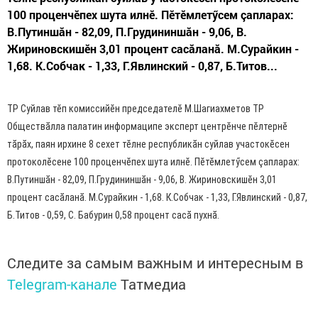
100 проценчӗпех шута илнӗ. Пӗтӗмлетӳсем çапларах:
В.Путиншăн - 82,09, П.Грудининшăн - 9,06, В.
Жириновскишӗн 3,01 процент сасăланă. М.Сурайкин -
1,68. К.Собчак - 1,33, Г.Явлинский - 0,87, Б.Титов...
ТР Суйлав тӗп комиссийӗн председателӗ М.Шагиахметов ТР
Обществăлла палатин информаципе эксперт центрӗнче пӗлтернӗ
тăрăх, паян ирхине 8 сехет тӗлне республикăн суйлав участокӗсен
протоколӗсене 100 проценчӗпех шута илнӗ. Пӗтӗмлетӳсем çапларах:
В.Путиншăн - 82,09, П.Грудининшăн - 9,06, В. Жириновскишӗн 3,01
процент сасăланă. М.Сурайкин - 1,68. К.Собчак - 1,33, Г.Явлинский - 0,87,
Б.Титов - 0,59, С. Бабурин 0,58 процент сасă пухнă.
Следите за самым важным и интересным в
Telegram-канале
Татмедиа