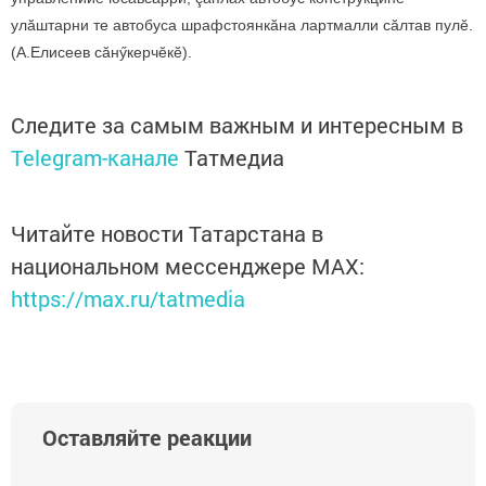
улăштарни те автобуса шрафстоянкăна лартмалли сăлтав пулӗ.
(А.Елисеев сăнӳкерчӗкӗ).
Следите за самым важным и интересным в
Telegram-канале
Татмедиа
Читайте новости Татарстана в
национальном мессенджере MАХ:
https://max.ru/tatmedia
Оставляйте реакции