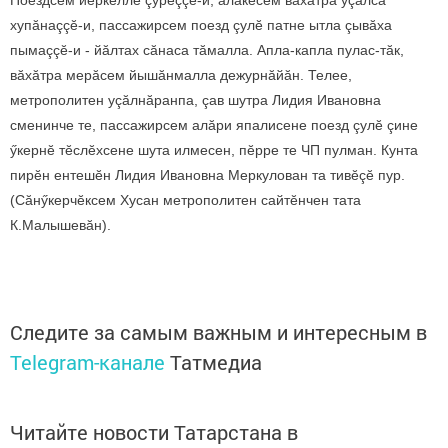
Поездсем йӗркеллӗ çӳреççӗ-и, алăкӗсем вăхăтра уçăлса
хупăнаççӗ-и, пассажирсем поезд çулӗ патне ытла çывăха
пымаççӗ-и - йăлтах сăнаса тăмалла. Апла-капла пулас-тăк,
вăхăтра мерăсем йышăнмалла дежурнăйăн. Телее,
метрополитен уçăлнăранпа, çав шутра Лидия Ивановна
сменинче те, пассажирсем алăри япалисене поезд çулӗ çине
ӳкернӗ тӗслӗхсене шута илмесен, пӗрре те ЧП пулман. Кунта
пирӗн ентешӗн Лидия Ивановна Меркулован та тивӗçӗ пур.
(Сăнӳкерчӗксем Хусан метрополитен сайтӗнчен тата
К.Малышевăн).
Следите за самым важным и интересным в
Telegram-канале
Татмедиа
Читайте новости Татарстана в