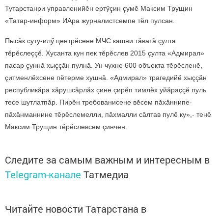
Тутарстанри управленийӗн ертӳçин çумӗ Максим Трущин
«Татар-информ» ИАра журналистсемпе тӗл пулсан.
Пысăк суту-илӳ центрӗсене МЧС кашни тăватă çулта
тӗрӗслеççӗ. Хусанта кун пек тӗрӗслев 2015 çулта «Адмирал»
пасар çуннă хыççăн пулнă. Ун чухне 600 объекта тӗрӗсленӗ,
çитменлӗхсене пӗтерме хушнă. «Адмирал» трагедийӗ хыççăн
республикăра хăрушсăрлăх çине çирӗп тимлӗх уйăраççӗ пуль
тесе шутлатпăр. Пирӗн требованисене вӗсем пăхăннипе-
пăхăнманнине тӗрӗслемелли, пăхмалли сăлтав пулӗ ку»,- тенӗ
Максим Трущин тӗрӗслевсем çинчен.
Следите за самым важным и интересным в
Telegram-канале
Татмедиа
Читайте новости Татарстана в