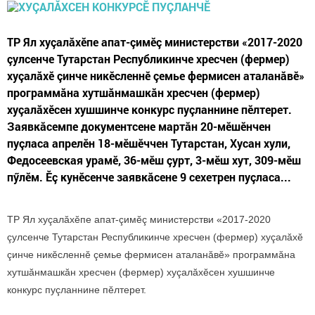
ТР Ял хуçалăхӗпе апат-çимӗç министерстви «2017-2020
çулсенче Тутарстан Республикинче хресчен (фермер)
хуçалăхӗ çинче никӗсленнӗ çемье фермисен аталанăвӗ»
программăна хутшăнмашкăн хресчен (фермер)
хуçалăхӗсен хушшинче конкурс пуçланнине пӗлтерет.
Заявкăсемпе документсене мартăн 20-мӗшӗнчен
пуçласа апрелӗн 18-мӗшӗччен Тутарстан, Хусан хули,
Федосеевская урамӗ, 36-мӗш çурт, 3-мӗш хут, 309-мӗш
пӳлӗм. Ӗç кунӗсенче заявкăсене 9 сехетрен пуçласа...
ТР Ял хуçалăхӗпе апат-çимӗç министерстви «2017-2020
çулсенче Тутарстан Республикинче хресчен (фермер) хуçалăхӗ
çинче никӗсленнӗ çемье фермисен аталанăвӗ» программăна
хутшăнмашкăн хресчен (фермер) хуçалăхӗсен хушшинче
конкурс пуçланнине пӗлтерет.