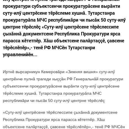
прокуратури субъектсенчи прокуратурăсене вырăнти
суту-илӳ центрӗсене тӗрӗслеме хушнă. Тутарстанра
прокуратурăпа МЧС республикăри чи пысăк 50 суту-илӳ
центрне тӗрӗслӗç «Суту-илӳ центрӗсене тӗрӗслессипе
çыхăннă документсене Республика Прокуратури ярса
парасса кӗтетпӗр. Хăш объектсене палăртаççӗ, çавсене
тӗрӗслӗпӗр»,- тенӗ РФ МЧСӗн Тутарстанри
управленийӗн...
Иртнӗ вырсарникун Кемеровăри «Зимняя вишня» суту-илӳ
центрӗнче пулнă трагеди хыççăн РФ Генеральнăй прокуратури
субъектсенчи прокуратурăсене вырăнти суту-илӳ центрӗсене
тӗрӗслеме хушнă. Тутарстанра прокуратурăпа МЧС
республикăри чи пысăк 50 суту-илӳ центрне тӗрӗслӗç
«Суту-илӳ центрӗсене тӗрӗслессипе çыхăннă документсене
Республика Прокуратури ярса парасса кӗтетпӗр. Хăш
объектсене палăртаççӗ, çавсене тӗрӗслӗпӗр»,- тенӗ РФ МЧСӗн