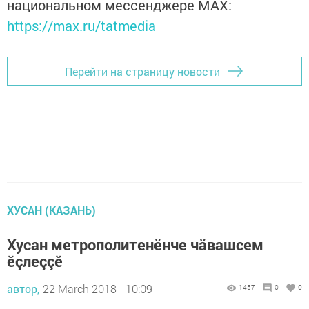
национальном мессенджере MАХ:
https://max.ru/tatmedia
Перейти на страницу новости
ХУСАН (КАЗАНЬ)
Хусан метрополитенӗнче чăвашсем
ӗçлеççӗ
автор,
22 March 2018 - 10:09
1457
0
0