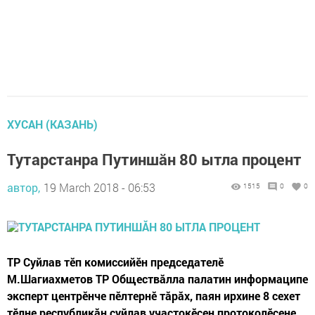
ХУСАН (КАЗАНЬ)
Тутарстанра Путиншăн 80 ытла процент
автор,
19 March 2018 - 06:53
1515
0
0
ТР Суйлав тӗп комиссийӗн председателӗ
М.Шагиахметов ТР Обществăлла палатин информаципе
эксперт центрӗнче пӗлтернӗ тăрăх, паян ирхине 8 сехет
тӗлне республикăн суйлав участокӗсен протоколӗсене