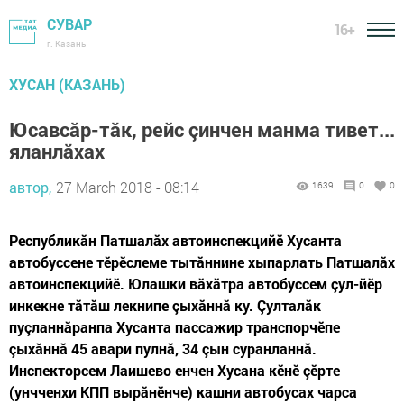
СУВАР
16+
г. Казань
ХУСАН (КАЗАНЬ)
Юсавсăр-тăк, рейс çинчен манма тивет...
яланлăхах
автор,
27 March 2018 - 08:14
1639
0
0
Республикăн Патшалăх автоинспекцийӗ Хусанта
автобуссене тӗрӗслеме тытăннине хыпарлать Патшалăх
автоинспекцийӗ. Юлашки вăхăтра автобуссем çул-йӗр
инкекне тăтăш лекнипе çыхăннă ку. Çулталăк
пуçланнăранпа Хусанта пассажир транспорчӗпе
çыхăннă 45 авари пулнă, 34 çын суранланнă.
Инспекторсем Лаишево енчен Хусана кӗнӗ çӗрте
(унчченхи КПП вырăнӗнче) кашни автобусах чарса