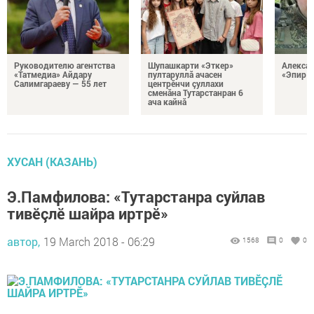
Руководителю агентства
Шупашкарти «Эткер»
Алекса
«Татмедиа» Айдару
пултаруллă ачасен
«Эпир ç
Салимгараеву — 55 лет
центрӗнчи çуллахи
сменăна Тутарстанран 6
ача кайнă
ХУСАН (КАЗАНЬ)
Э.Памфилова: «Тутарстанра суйлав
тивӗçлӗ шайра иртрӗ»
автор,
19 March 2018 - 06:29
1568
0
0