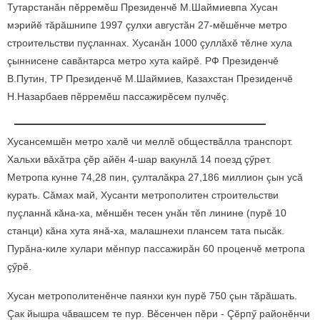
Тутарстанăн пӗрремӗш Президенчӗ М.Шаймиевпа Хусан
мэрийӗ тăрăшнипе 1997 çулхи августăн 27-мӗшӗнче метро
строительстви пуçланнах. Хусанăн 1000 çуллăхӗ тӗлне хула
çыннисене савăнтарса метро хута кайрӗ. РФ Президенчӗ
В.Путин, ТР Президенчӗ М.Шаймиев, Казахстан Президенчӗ
Н.Назарбаев пӗрремӗш пассажирӗсем пулчӗç.
Хусансемшӗн метро халӗ чи меллӗ обществăлла транспорт.
Хальхи вăхăтра çӗр айӗн 4-шар вакунлă 14 поезд çӳрет.
Метропа кунне 74,28 пин, çулталăкра 27,186 миллион çын усă
курать. Сăмах май, Хусанти метрополитен строительстви
пуçланнă кăна-ха, мӗншӗн тесен унăн тӗп линине (пурӗ 10
станци) кăна хута янă-ха, малашнехи плансем тата пысăк.
Пурăна-киле хулари мӗнпур пассажирăн 60 проценчӗ метропа
çӳрӗ.
Хусан метрополитенӗнче паянхи кун пурӗ 750 çын тăрăшать.
Çак йышра чăвашсем те пур. Вӗсенчен пӗри - Çӗрпӳ районӗнчи