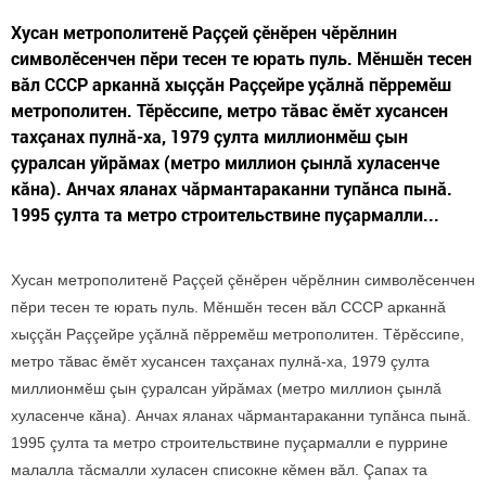
Хусан метрополитенӗ Раççей çӗнӗрен чӗрӗлнин
символӗсенчен пӗри тесен те юрать пуль. Мӗншӗн тесен
вăл СССР арканнă хыççăн Раççейре уçăлнă пӗрремӗш
метрополитен. Тӗрӗссипе, метро тăвас ӗмӗт хусансен
тахçанах пулнă-ха, 1979 çулта миллионмӗш çын
çуралсан уйрăмах (метро миллион çынлă хуласенче
кăна). Анчах яланах чăрмантараканни тупăнса пынă.
1995 çулта та метро строительствине пуçармалли...
Хусан метрополитенӗ Раççей çӗнӗрен чӗрӗлнин символӗсенчен
пӗри тесен те юрать пуль. Мӗншӗн тесен вăл СССР арканнă
хыççăн Раççейре уçăлнă пӗрремӗш метрополитен. Тӗрӗссипе,
метро тăвас ӗмӗт хусансен тахçанах пулнă-ха, 1979 çулта
миллионмӗш çын çуралсан уйрăмах (метро миллион çынлă
хуласенче кăна). Анчах яланах чăрмантараканни тупăнса пынă.
1995 çулта та метро строительствине пуçармалли е пуррине
малалла тăсмалли хуласен списокне кӗмен вăл. Çапах та