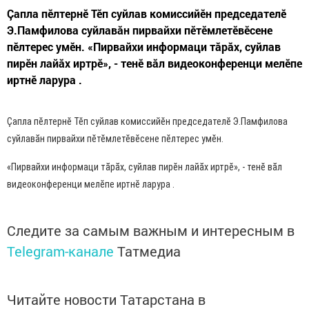
Çапла пӗлтернӗ Тӗп суйлав комиссийӗн председателӗ
Э.Памфилова суйлавăн пирвайхи пӗтӗмлетӗвӗсене
пӗлтерес умӗн. «Пирвайхи информаци тăрăх, суйлав
пирӗн лайăх иртрӗ», - тенӗ вăл видеоконференци мелӗпе
иртнӗ ларура .
Çапла пӗлтернӗ Тӗп суйлав комиссийӗн председателӗ Э.Памфилова
суйлавăн пирвайхи пӗтӗмлетӗвӗсене пӗлтерес умӗн.
«Пирвайхи информаци тăрăх, суйлав пирӗн лайăх иртрӗ», - тенӗ вăл
видеоконференци мелӗпе иртнӗ ларура .
Следите за самым важным и интересным в
Telegram-канале
Татмедиа
Читайте новости Татарстана в