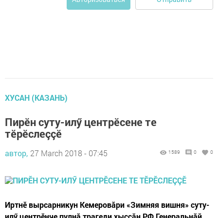
ХУСАН (КАЗАНЬ)
Пирӗн суту-илӳ центрӗсене те
тӗрӗслеççӗ
автор,
27 March 2018 - 07:45
1589
0
0
Иртнӗ вырсарникун Кемеровăри «Зимняя вишня» суту-
илӳ центрӗнче пулнă трагеди хыççăн РФ Генеральнăй