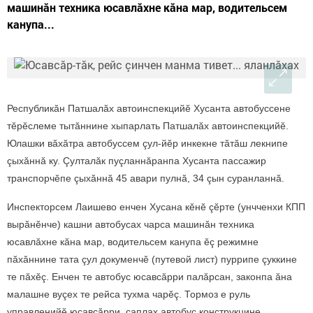
машинăн техника юсавлăхне кăна мар, водительсем
канупа...
Республикăн Патшалăх автоинспекцийӗ Хусанта автобуссене
тӗрӗслеме тытăннине хыпарлать Патшалăх автоинспекцийӗ.
Юлашки вăхăтра автобуссем çул-йӗр инкекне тăтăш лекнипе
çыхăннă ку. Çулталăк пуçланнăранпа Хусанта пассажир
транспорчӗпе çыхăннă 45 авари пулнă, 34 çын суранланнă.
Инспекторсем Лаишево енчен Хусана кӗнӗ çӗрте (унчченхи КПП
вырăнӗнче) кашни автобусах чарса машинăн техника
юсавлăхне кăна мар, водительсем канупа ӗç режимне
пăхăннине тата çул докуменчӗ (путевой лист) пуррипе çуккине
те пăхӗç. Енчен те автобус юсавсăрри палăрсан, законпа ăна
малашне вуçех те рейса тухма чарӗç. Тормоз е руль
управленийӗ юсавсăрри, çаплах автобус конструкцине