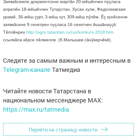
Заявкăсемпе документсене мартăн 20-мӗшӗнчен пуçласа
апрелӗн 18-мӗшӗччен Тутарстан, Хусан хули, Федосеевская
урамӗ, 36-мӗш çурт, 3-мӗш хут, 309-мӗш пӳлӗм. Ӗç кунӗсенче
заявкăсене 9 сехетрен пуçласа 16 сехетчен йышăнаççӗ.
Тӗплӗнрех
http://agro.tatarstan.ru/rus/konkurs-2018.htm
.
ссылкăпа кӗрсе пӗлмелле. (К.Малышев сăнӳкерчӗкӗ).
Следите за самым важным и интересным в
Telegram-канале
Татмедиа
Читайте новости Татарстана в
национальном мессенджере MАХ:
https://max.ru/tatmedia
Перейти на страницу новости