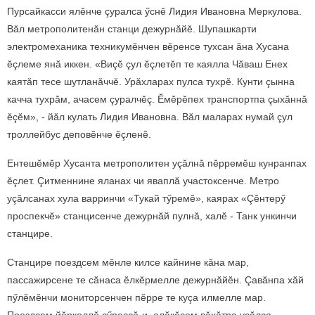
Пурсайкасси ялӗнче çуралса ӳснӗ Лидия Ивановна Меркулова.
Вăл метрополитенăн станци дежурнăйӗ. Шупашкарти
электромеханика техникумӗнчен вӗренсе тухсан ăна Хусана
ӗçлеме янă иккен. «Виçӗ çул ӗçлетӗп те каялла Чăваш Енех
каятăп тесе шутланăччӗ. Урăхларах пулса тухрӗ. Кунти çынна
качча тухрăм, ачасем çуралчӗç. Ӗмӗрӗпех транспортпа çыхăннă
ӗçӗм», - йăл кулать Лидия Ивановна. Вăл маларах нумай çул
троллейбус деповӗнче ӗçленӗ.
Ентешӗмӗр Хусанта метрополитен уçăлнă пӗрремӗш кунранпах
ӗçлет. Çитменнине яланах чи яваплă участоксенче. Метро
уçăлсанах хула варринчи «Тукай тӳремӗ», каярах «Çӗнтерӳ
проспекчӗ» станцисенче дежурнăй пулнă, халӗ - Танк ункинчи
станцире.
Станцире поездсем мӗнле килсе кайнине кăна мар,
пассажирсене те сăнаса ӗлкӗрмелле дежурнăйӗн. Çавăнпа хăй
пӳлӗмӗнчи мониторсенчен пӗрре те куçа илмелле мар.