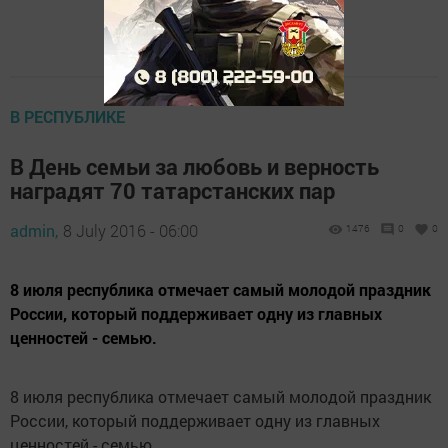
В РЕСПУБЛИКЕ
В День семьи за любовь и верность
наградят 70 татарстанских пар
admin,
8 July 2016 - 06:00
1476
0
0
8 июля республика отмечает самый молодой праздник
России, который поддерживает одну из главных
ценностей - семью.
8 июля республика отмечает самый молодой праздник
России, который поддерживает одну из главных
ценностей - семью.