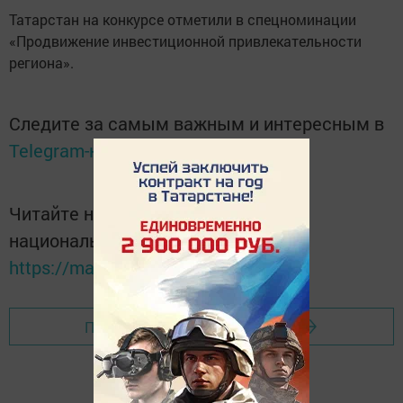
Татарстан на конкурсе отметили в спецноминации
«Продвижение инвестиционной привлекательности
региона».
Следите за самым важным и интересным в
Telegram-канале
Татмедиа
Читайте новости Татарстана в
национальном мессенджере MАХ:
https://max.ru/tatmedia
Перейти на страницу новости