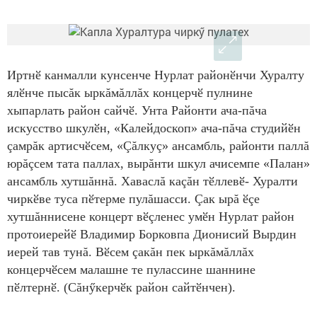
Иртнӗ канмалли кунсенче Нурлат районӗнчи Хуралту
ялӗнче пысăк ыркăмăллăх концерчӗ пулнине
хыпарлать район сайчӗ. Унта Районти ача-пăча
искусство шкулӗн, «Калейдоскоп» ача-пăча студийӗн
çамрăк артисчӗсем, «Çăлкуç» ансамбль, районти паллă
юрăçсем тата паллах, вырăнти шкул ачисемпе «Палан»
ансамбль хутшăннă. Хаваслă каçăн тӗллевӗ- Хуралти
чиркӗве туса пӗтерме пулăшасси. Çак ырă ӗçе
хутшăннисене концерт вӗçленес умӗн Нурлат район
протоиерейӗ Владимир Борковпа Дионисий Вырдин
иерей тав тунă. Вӗсем çакăн пек ыркăмăллăх
концерчӗсем малашне те пулассине шаннине
пӗлтернӗ. (Сăнӳкерчӗк район сайтӗнчен).