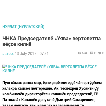
НУРЛАТ (НУРЛАТСКИЙ)
ЧНКА Председателӗ «Уява» вертолетпа
вӗçсе килнӗ
автор,
13 July 2017 - 07:31
1458
0
0
Пуш сăмах çапса мар, ӗçпе çирӗплетеççӗ чăн ертӳçӗсем
халăхра хăйсен пӗлтерӗшне. Ак, тӗслӗхрен Хусанти Çу
комбиначӗн директорӗсен канашӗн председателӗ, ТР
Патшалăх Канашӗн депутачӗ Дмитрий Самаренкин,
тăван чӗлхепе, тен, илемлех калаçаймасан та,