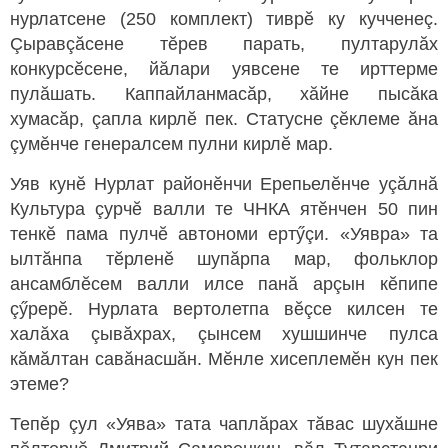
нурлатсене (250 комплект) тиврӗ ку кучченеç.
Çыравçăсене тӗрев парать, пултарулăх
конкурсӗсене, йăлари уявсене те ирттерме
пулăшать. Каппайланмасăр, хăйне пысăка
хумасăр, çапла кирлӗ пек. Статусне çӗклеме ăна
çумӗнче генералсем пулни кирлӗ мар.
Уяв кунӗ Нурлат районӗнчи Ерепьелӗнче уçăлнă
Культура çурчӗ валли те ЧНКА ятӗнчен 50 пин
тенкӗ пама пулчӗ автономи ертӳçи. «Уявра» та
ылтăнпа тӗрленӗ шупăрпа мар, фольклор
ансамблӗсем валли илсе панă арçын кӗпипе
çӳрерӗ. Нурлата вертолетпа вӗçсе килсен те
халăха çывăхрах, çынсем хушшинче пулса
кăмăлтан савăнасшăн. Мӗнле хисеплемӗн кун пек
этеме?
Тепӗр çул «Уява» тата чаплăрах тăвас шухăшне