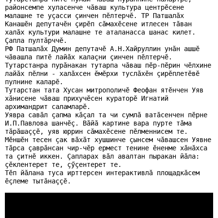
районсемпе хуласенче чăваш культура центрӗсене
малашне те уçасси çинчен пӗлтерчӗ. ТР Патшалăх
Канашӗн депутачӗн çирӗп сăмахӗсене итлесен тăван
халăх культури малашне те аталанасса шанас кил
ет
.
Çапла пултăрччӗ.
РФ Патшалăх Думин депутачӗ А.Н.Хайруллин унăн ашшӗ
чăвашла питӗ лайăх калаçни çинчен пӗлтерчӗ.
Тутарстанра пурăнакан тутарпа чăваш пӗр-пӗрин чӗлхине
лайăх пӗлни - халăхсен ӗмӗрхи туслăхӗн çирӗплетӗвӗ
пулнине каларӗ.
Тутарстан
тата Хусан
митрополичӗ Феофан ятӗнчен Уяв
хăнисене чăваш прихучӗсен кураторӗ Игнатий
архимандрит
саламларӗ.
Уявра савăл çапма кăçал та чи сумлă ватăсенчен пӗрне
И.П.Павлова шанчӗç. Вăйă картине вара пурте тăма
тăрăшаççӗ, уяв юррин сăмахӗсене пӗлменнисем те.
Мӗншӗн тесен çак вăхăт хушшинче çынсем чăвашсен Уявне
тăрса çаврăнсан чир-чӗр ермест тенине ӗненме хăнăхса
та çитнӗ иккен. Çапларах вăл авалтан пыракан йăла:
çӗклентерет те, çӳçентерет те.
Тӗп йăлана туса ирттерсен интерактивлă площадкăсем
ӗçлеме тытăнаççӗ.