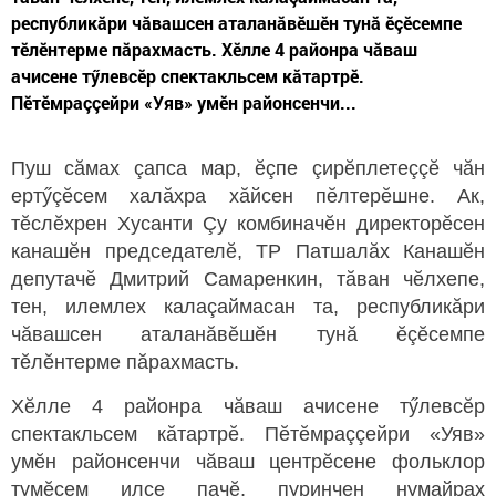
республикăри чăвашсен аталанăвӗшӗн тунă ӗçӗсемпе
тӗлӗнтерме пăрахмасть. Хӗлле 4 районра чăваш
ачисене тӳлевсӗр спектакльсем кăтартрӗ.
Пӗтӗмраççейри «Уяв» умӗн районсенчи...
Пуш сăмах çапса мар, ӗçпе çирӗплетеççӗ чăн
ертӳçӗсем халăхра хăйсен пӗлтерӗшне. Ак,
тӗслӗхрен Хусанти Çу комбиначӗн директорӗсен
канашӗн председателӗ, ТР Патшалăх Канашӗн
депутачӗ Дмитрий Самаренкин, тăван чӗлхепе,
тен, илемлех калаçаймасан та, республикăри
чăвашсен аталанăвӗшӗн тунă ӗçӗсемпе
тӗлӗнтерме пăрахмасть.
Хӗлле 4 районра чăваш ачисене тӳлевсӗр
спектакльсем кăтартрӗ. Пӗтӗмраççейри «Уяв»
умӗн районсенчи чăваш центрӗсене фольклор
тумӗсем илсе пачӗ, пуринчен нумайрах