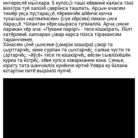
интереслӗ мыскара: 5 куп
с
таш
кӗввине каласа т
н
ă
çă
ă
ă
ă
в
х
тра туй хал
хӗ
авр
нса ташлать. Ар
ын ачасем
ă
ă
ă
ç
ă
ç
тимӗр ук
а пу
тара
ӗ, пӗркенчӗк айӗнче качча
ç
ç
çç
тухасш
н «катемписем» (суя хӗрсем) лимон
исе
ă
ç
лара
ӗ. Ч
лан
т
ан хӗре шыраса тупмалла.
Арча
инче
çç
ă
ç
ларакан хӗр ач
а:
«Пукане пар
р!»
-
тесе к
шк
рать. Й
лт
ă
ă
ă
ă
хатӗрленӗ, хапхаран
вар карса п
хса т
ракансем
çă
ă
ă
таранчченех.
Х
насем
нӗ
ынсене (
амр
к м
ш
ра)
к
р та
ă
çӗ
ç
ç
ă
ă
ă
çă
ă
ырттарчӗ
кине сурпан та
ыхтарчӗ
салма чусти те
ç
ç,
ç
ç,
ртарчӗ
йӳ
ӗ» тесе те к
шк
рчӗ
вӗсен сывл
хӗшӗн
çă
ç, «
ç
ă
ă
ç,
ă
кур
к
а та й
трӗ
хӗве хупса х
варманни к
на.
емье,
ă
ç,
ă
ă
Ç
юрату тата шанч
кл
х кунӗнче иртнӗ Уявра ку й
лана
ă
ă
ă
к
тартни питӗ выр
нл
пулчӗ.
ă
ă
ă