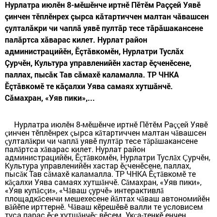
Нурлатра июлӗн 8-мӗшӗнче иртнӗ Пӗтӗм Раççей Уявӗ
çинчен тӗплӗнрех çырса кăтартиччен малтан чăвашсен
çулталăкри чи чаплă уявӗ пултăр тесе тăрăшакансене
палăртса хăварас килет. Нурлат район
администрацийӗн, Ӗçтăвкомӗн, Нурлатри Туслăх
Çурчӗн, Культура управленийӗн хастар ӗçченӗсене,
паллах, пысăк Тав сăмахӗ каламалла. ТР ЧНКА
Ӗçтăвкомӗ те кăçалхи Уява самаях хутшăнчӗ.
Сăмахран, «Уяв пики»,...
Нурлатра июлӗн 8-мӗшӗнче иртнӗ Пӗтӗм Ра
ей Уявӗ
çç
инчен тӗплӗнрех
ырса к
тартиччен малтан ч
вашсен
ç
ç
ă
ă
ултал
кри чи чапл
уявӗ пулт
р тесе т
р
шакансене
ç
ă
ă
ă
ă
ă
пал
ртса х
варас килет. Нурлат район
ă
ă
администрацийӗн, Ӗ
т
вкомӗн, Нурлатри Тусл
х
урчӗн,
ç
ă
ă
Ç
Культура управленийӗн хастар ӗ
ченӗсене, паллах,
ç
пыс
к Тав с
махӗ каламалла. ТР ЧНКА Ӗ
т
вкомӗ те
ă
ă
ç
ă
к
алхи Уява самаях хутш
нчӗ. С
махран, «Уяв пики»,
ăç
ă
ă
«Уяв куп
с
и», «Ч
ваш
урчӗ» интерактивл
ă
ç
ă
ç
ă
площадк
сенчи мешехесене й
лтах ч
ваш автономийӗн
ă
ă
ă
в
йӗпе ирттернӗ. Ч
ваш кӗрешӗвӗ валли те условисем
ă
ă
туса парас ӗ
е хутш
нчӗ
вӗсем. Ук
а-тенкӗ енчен
ç
ă
ç
ç