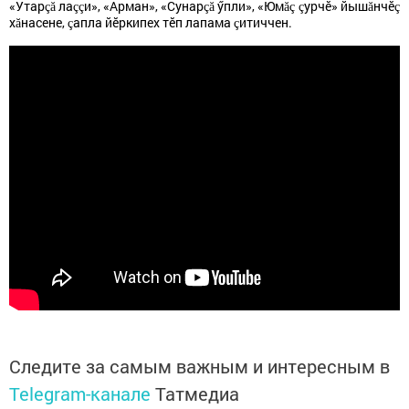
«Утар
ла
и», «Арман», «Сунар
ӳпли», «
Ю
м
урчӗ» йыш
нчӗ
çă
çç
çă
ăç ç
ă
ç
х
насене,
апла йӗркипех тӗп лапама
итиччен.
ă
ç
ç
Следите за самым важным и интересным в
Telegram-канале
Татмедиа