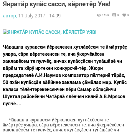
Янратăр купăс сасси, кӗрлетӗр Уяв!
автор,
11 July 2017 - 14:09
1605
0
0
Чăвашла куравсем йӗркелекен хутлăхӗсем те ăмăртрӗç
уявра, сăра вӗретекенсен те, ача ӳкерчӗкӗсен
хаклавӗсем те пулчӗç, анчах купăсçăсен тупăшăвӗ чи
вăрăм та хӗрӳ иртекен конкурсчӗ-тӗр. Жюри
председателӗ А.И.Наумов композитор пӗлтернӗ тăрăх,
50 яхăн купăсçăн вăййине хаклама çăмăлах мар. Купăс
каласа тӗлӗнтерекенсенчен пӗри Самар облаçӗнчи
Шунтал районӗнчи Чатăрлă ялӗнчен килнӗ А.В.Мрясов
пулчӗ....
Ч
вашла куравсем йӗркелекен хутл
хӗсем те
ă
ă
м
ртрӗ
уявра, с
ра вӗретекенсен те, ача ӳкерчӗкӗсен
ă
ă
ç
ă
хаклавӗсем те пулчӗ
, анчах куп
с
сен туп
ш
вӗ чи
ç
ă
çă
ă
ă