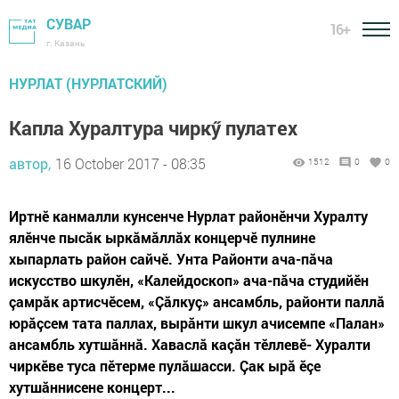
СУВАР
16+
г. Казань
НУРЛАТ (НУРЛАТСКИЙ)
Капла Хуралтура чиркӳ пулатех
автор,
16 October 2017 - 08:35
1512
0
0
Иртнӗ канмалли кунсенче Нурлат районӗнчи Хуралту
ялӗнче пысăк ыркăмăллăх концерчӗ пулнине
хыпарлать район сайчӗ. Унта Районти ача-пăча
искусство шкулӗн, «Калейдоскоп» ача-пăча студийӗн
çамрăк артисчӗсем, «Çăлкуç» ансамбль, районти паллă
юрăçсем тата паллах, вырăнти шкул ачисемпе «Палан»
ансамбль хутшăннă. Хаваслă каçăн тӗллевӗ- Хуралти
чиркӗве туса пӗтерме пулăшасси. Çак ырă ӗçе
хутшăннисене концерт...