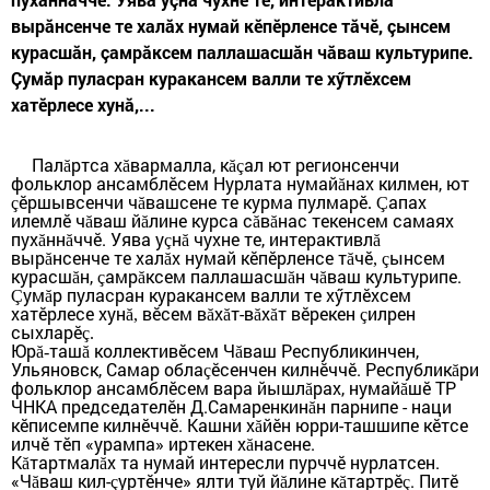
вырăнсенче те халăх нумай кӗпӗрленсе тăчӗ, çынсем
курасшăн, çамрăксем паллашасшăн чăваш культурипе.
Çумăр пуласран куракансем валли те хӳтлӗхсем
хатӗрлесе хунă,...
Пал
ртса х
вармалла, к
ал ют регионсенчи
ă
ă
ăç
фольклор ансамблӗсем Нурлата нумай
нах килмен, ют
ă
ӗршывсенчи ч
вашсене те курма пулмарӗ
апах
ç
ă
. Ç
илемлӗ ч
ваш й
лине курса с
в
нас текенсем самаях
ă
ă
ă
ă
пух
нн
ччӗ. Уява у
н
чухне те, интерактивл
ă
ă
ç
ă
ă
выр
нсенче те хал
х нумай кӗпӗрленсе т
чӗ
ынсем
ă
ă
ă
, ç
курасш
н,
амр
ксем паллашасш
н ч
ваш культурипе.
ă
ç
ă
ă
ă
ум
р пуласран куракансем валли те хӳтлӗхсем
Ç
ă
хатӗрлесе хун
вӗсем в
х
т-в
х
т вӗрекен
илрен
ă,
ă
ă
ă
ă
ç
сыхларӗ
ç.
Юр
таш
коллективӗсем Ч
ваш Республикинчен,
ă-
ă
ă
Ульяновск, Самар обла
ӗсенчен килнӗччӗ. Республик
ри
ç
ă
фольклор ансамблӗсем вара йышл
рах, нумай
шӗ
ТР
ă
ă
ЧНКА председателӗн Д.Самаренкин
н
парн
ипе - наци
ă
кӗп
и
семпе
килнӗччӗ
.
К
ашни х
йӗн юрри-ташшипе кӗтсе
ă
илчӗ тӗп «урампа» иртекен х
насене.
ă
К
тартмал
х та нумай интересли пурччӗ нурлатсен.
ă
ă
«Ч
ваш кил-
уртӗнче» ялти туй й
лине к
тарт
рӗ
. Питӗ
ă
ç
ă
ă
ç