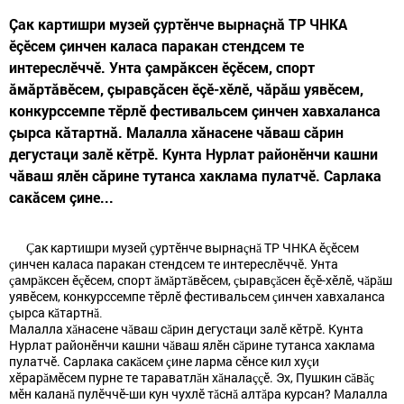
Çак картишри музей çуртӗнче вырнаçнă ТР ЧНКА
ӗçӗсем çинчен каласа паракан стендсем те
интереслӗччӗ. Унта çамрăксен ӗçӗсем, спорт
ăмăртăвӗсем, çыравçăсен ӗçӗ-хӗлӗ, чăрăш уявӗсем,
конкурссемпе тӗрлӗ фестивальсем çинчен хавхаланса
çырса кăтартнă. Малалла хăнасене чăваш сăрин
дегустаци залӗ кӗтрӗ. Кунта Нурлат районӗнчи кашни
чăваш ялӗн сăрине тутанса хаклама пулатчӗ. Сарлака
сакăсем çине...
ак картишри музей
уртӗнче вырна
н
ТР ЧНКА ӗ
ӗсем
Ç
ç
ç
ă
ç
инчен каласа паракан стендсем те интереслӗччӗ. Унта
ç
амр
ксен ӗ
ӗсем, спорт
м
рт
вӗсем,
ырав
сен ӗ
ӗ-хӗлӗ, ч
р
ш
ç
ă
ç
ă
ă
ă
ç
çă
ç
ă
ă
уявӗсем, конкурссемпе тӗрлӗ фестивальсем
инчен хавхаланса
ç
ырса к
тартн
ç
ă
ă.
Малалла х
насене ч
ваш с
рин дегустаци залӗ кӗтрӗ. Кунта
ă
ă
ă
Нурлат районӗнчи кашни ч
ваш ялӗн с
рине тутанса хаклама
ă
ă
пулатчӗ. Сарлака сак
сем
ине ларма сӗнсе кил ху
и
ă
ç
ç
х
ӗ
рар
мӗсем пурне те тараватл
н х
нала
ӗ. Эх, Пушкин с
в
ă
ă
ă
çç
ă
ăç
мӗн калан
пулӗччӗ-ши кун чухлӗ т
сн
алт
р
а
курсан? Малалла
ă
ă
ă
ă