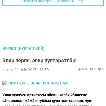
Перейти на страницу новости
НУРЛАТ (НУРЛАТСКИЙ)
Эпир пӗрле, эпир пултаратпăр!
автор,
11 July 2017 - 13:59
1616
0
0
Уява уçиччен артистсем чăваш халăх йăлисене
сăнарлакан, кăмăл-туйăма çунатлантаракан, чун-