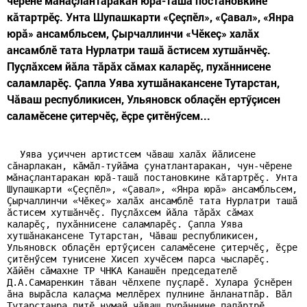
чӗрене мăнаçлантаракан юрă-ташă постановкине
кăтартрӗç. Унта Шупашкарти «Çеçпӗл», «Çавал», «Янра
юрă» ансамбльсем, Çырчаллинчи «Чӗкеç» халăх
ансамблӗ тата Нурлатри ташă ăстисем хутшăнчӗç.
Пуçлăхсем йăла тăрăх сăмах каларӗç, пухăннисене
саламларӗç. Çапла Уява хутшăнакансене Тутарстан,
Чăваш республикисен, Ульяновск облаçӗн ертӳçисен
саламӗсене çитерчӗç, ӗçре çитӗнӳсем...
Уява уçиччен артистсем чăваш халăх йăлисене
сăнарлакан, кăмăл-туйăма çунатлантаракан, чун-чӗрене
мăнаçлантаракан юрă-ташă постановкине кăтартрӗç. Унта
Шупашкарти «Çеçпӗл», «Çавал», «Янра юрă» ансамбльсем,
Çырчалл
инчи
«Чӗкеç» халăх ансамблӗ тата Нурлатри ташă
ăстисем хутшăнчӗç. Пуçлăхсем йăла тăрăх сăмах
каларӗç, пухăннисене саламларӗç. Çапла Уява
хутшăнакансене Тутарстан, Чăваш
р
еспублики
се
н,
Ульяновск облаçӗн ертӳçисен саламӗсене çитерчӗç, ӗçре
çитӗнӳсем ту
ни
сене Хисеп хучӗсем парса чысларӗç.
Хăйӗн сăмахне ТР ЧНКА Канашӗн
п
редседателӗ
Д.А.Самаренкин тăван чӗлхепе пуçларӗ. Хулара ӳснӗрен
ăна вырăсла калаçма меллӗрех пулнине ăнланатпăр. Вăл
Тутарстанра питӗ нумай чăваш пурăннине палăртрӗ,