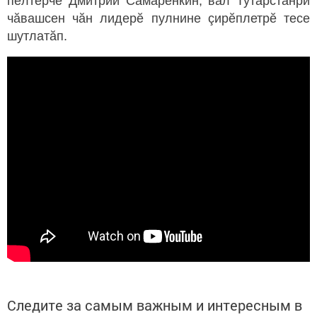
пӗлтерчӗ Дмитрий Самаренкин, вăл Тутарстанри
чăвашсен чăн лидерӗ пулнине çирӗплетрӗ тесе
шутлатăп.
Следите за самым важным и интересным в