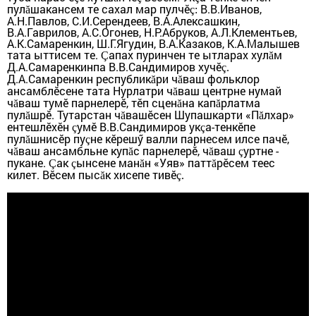
пул
шакансем те сахал мар пулчӗ
В.В.Иванов,
ă
ç:
А.Н.Павлов, С.И.Серендеев, В.А.Алексашкин,
В.А.Гаврилов, А.С.Огонев, Н.Р.Абруков, А.Л.Клементьев,
А.К.Самаренкин, Ш.Г.Ягудин, В.А.Казаков, К.А.Малышев
тата ыттисем те.
апах пуринчен те ытларах хул
м
Ç
ă
Д.А.Самаренкинпа В.В.Сандимиров хучӗ
ç.
Д.А.Самаренкин республик
ри ч
ваш фольклор
ă
ă
ансамблӗсене тата Нурлатри ч
ваш центрне нумай
ă
ч
ваш тумӗ парнелерӗ, тӗп сцен
на кап
рлатма
ă
ă
ă
пул
шрӗ.
Тутарстан ч
вашӗсен Шупашкарти «П
лхар»
ă
ă
ă
ентешлӗхӗн
умӗ
В.В.Сандимиров ук
а-тенкӗпе
ç
ç
пул
шнисӗр пу
не
к
ӗрешӳ валли парнесем илсе пачӗ,
ă
ç
ч
ваш ансамбльне куп
с парнелерӗ, ч
ваш
уртне -
ă
ă
ă
ç
пукане.
ак
ынсене ман
н «Уяв» патт
рӗсем теес
Ç
ç
ă
ă
килет. Вӗсем пыс
к хисепе тивӗ
ă
ç.