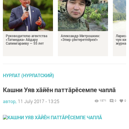
Руководителю агентства
Александр Митрошкин:
Лариса 
«Татмедиа» Айдару
«Эпир çӗнтеретпӗрех!»
чун кил
Салимгараеву — 55 лет
журнали
НУРЛАТ (НУРЛАТСКИЙ)
Кашни Уяв хăйӗн паттăрӗсемпе чаплă
автор,
11 July 2017 - 13:25
1571
0
0