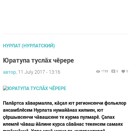
НУРЛАТ (НУРЛАТСКИЙ)
Юратупа туслăх чӗрере
автор,
11 July 2017 - 13:16
1735
0
0
Палăртса хăвармалла, кăçал ют регионсенчи фольклор
ансамблӗсем Нурлата нумайăнах килмен, ют
çӗршывсенчи чăвашсене те курма пулмарӗ. Çапах
илемлӗ чăваш йăлине курса сăвăнас текенсем самаях
пухăннăччӗ. Уява уçнă чухне те, интерактивлă