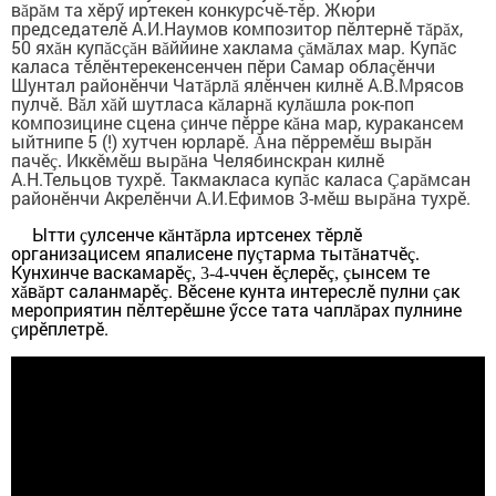
в
р
м та хӗрӳ иртекен конкурсчӗ-тӗр. Жюри
ă
ă
председателӗ А.И.Наумов композитор пӗлтернӗ т
р
х,
ă
ă
50 ях
н куп
с
н в
ййине хаклама
м
лах мар. Куп
с
ă
ă
çă
ă
çă
ă
ă
каласа тӗлӗнтерекенсенчен пӗри Самар обла
ӗнчи
ç
Шунтал районӗнчи Чат
рл
ялӗнчен килнӗ А.В.Мрясов
ă
ă
пулчӗ. В
л х
й шутласа к
ларн
кул
шла рок-поп
ă
ă
ă
ă
ă
композицине сцена
инче пӗрре к
на мар, куракансем
ç
ă
ыйтнипе 5 (!) хутчен юрларӗ.
на пӗрремӗш выр
н
Ă
ă
пачӗ
Иккӗмӗш выр
на Челябинскран килнӗ
ç.
ă
А.Н.Тельцов тухрӗ. Такмакласа куп
с каласа
ар
мсан
ă
Ç
ă
районӗнчи Акрелӗнчи А.И.Ефимов 3-мӗш выр
на тухрӗ.
ă
Ытти
улсенче к
нт
рла иртсенех тӗрлӗ
ç
ă
ă
организацисем япалисене пу
тарма тыт
натчӗ
ç
ă
ç.
Кунхинче васкамарӗ
ччен ӗ
лерӗ
ынсем те
ç, 3-4-
ç
ç, ç
х
в
рт саланмарӗ
. Вӗсене кунта интереслӗ пулни
ак
ă
ă
ç
ç
мероприятин пӗлтерӗшне ӳссе тата чапл
рах пулнине
ă
ирӗплетрӗ.
ç