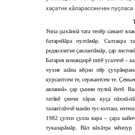
хаçатне кăларассинчен пуçласа 
Унпа çыхăннă тата тепӗр самант яла
батарейăра пултăмăр. Салтакра т
редколлегие çаклантăмăр, çар листок
Батарея командирӗ питӗ усалччӗ – к
чухне шăна вӗçни пӗр çухрăмранах
курсантсем те, сержантсем те. Çемье
авланнă» çар çынни пулнă ӗнтӗ. Ва
татăкӗ çинчи хăрах куçа пăхнă-п
талантлăччӗ манăн тус-юлташ, ентеш
1982 çулхи çулла вара – çара кай
тукаларăмăр. Вăл вăхăтра мӗнпур 