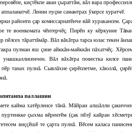
перовӗпе, киçтӗкпе аван çыраттăм, вăл вара профессилл
 аппаланатчӗ. Ленин пуçне самантрах ӳкерсе хуратчӗ.
ирки районти çар комиссариатӗнче вăй хуракансем. Çар
ре те военкомата чӗнтерчӗç. Пирӗн ку кӗркунне Тăва
 пӗлсех тăраттăмăр. Вăл вăхăтра тарса юлас текен ăнла
такра пулман яш çине айккăн-майккăн пăхатчӗç. Хӗрсе
 унашкаллисенчен. Вăл вăхăтра повестка килсе пан
 пӗр танах пулнă. Сывлăхне çирӗплетме, хăюллă, çирӗ
нă.
апитанпа паллашни
мете кайма хатӗрленсе тăнă. Мăйран алшăлли çакичче
, пуртенкке çыхма вӗрентӗм (çак пӗлӳ кайран хӗсметр
етесем виççӗшӗ те çарта пулнă. Вӗсем каласа панисен