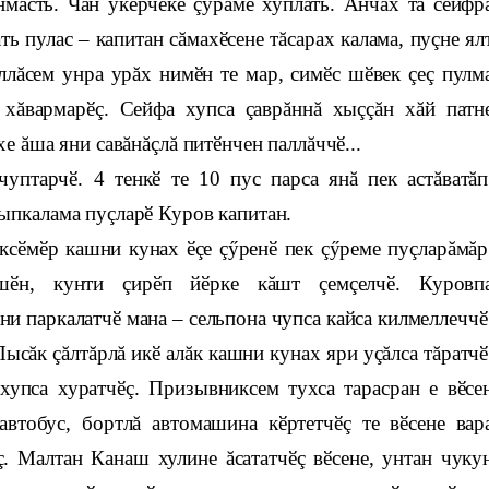
масть. Чăн ӳкерчӗке çурăмӗ хуплать. Анчах та сейфр
ь пулас – капитан сăмахӗсене тăсарах калама, пуçне ял
ллăсем унра урăх нимӗн те мар, симӗс шӗвек çеç пулм
 хăвармарӗç. Сейфа хупса çаврăннă хыççăн хăй патн
е ăша яни савăнăçлă питӗнчен паллăччӗ...
уптарчӗ. 4 тенкӗ те 10 пус парса янă пек астăватăп
ыпкалама пуçларӗ Куров капитан.
ксӗмӗр кашни кунах ӗçе çӳренӗ пек çӳреме пуçларăмăр
шӗн, кунти çирӗп йӗрке кăшт çемçелчӗ. Куровп
и паркалатчӗ мана – сельпона чупса кайса килмеллеччӗ
ысăк çăлтăрлă икӗ алăк кашни кунах яри уçăлса тăратчӗ
хупса хуратчӗç. Призывниксем тухса тарасран е вӗсе
втобус, бортлă автомашина кӗртетчӗç те вӗсене вар
ç. Малтан Канаш хулине ăсататчӗç вӗсене, унтан чуку