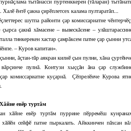
пурнăçлама тытăнасси пуртенккерен (тăларан) тытăнат
. Халӗ ӗнтӗ çакна çирӗплетсех калама пултаратăп...
 ӗçлеттерес шутпа районти çар комиссариатне чӗнтерчӗç
 çырса çакнă хăмасене – вывескăсене – улăштарассин
талла тинкерекен хастар çамрăксем патне çар çынни утс
йӗнпе. – Куров капитан».
çынни, ăçтан-тăр аякран килнӗ çын пулни, хăна çуртӗнч
 вăрçинче пулнă. Контузи хыççăн ăна çар службин
 çар комиссариатне куçарнă. Çӗпрелӗнче Курова ятн
.
Хăйне евӗр туртăм
ман хăйне евӗр туртăм пуррине пӗрремӗш кунрана
р хăйӗн сейфӗ патне пыркалать. Айккинчен пăхсан вă