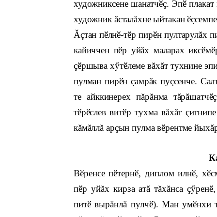
художниксене шанатчӗç. Эпӗ плакат 
художник ăсталăхне ыйтакан ӗçсемпе
Ăçтан пӗлнӗ-тӗр пирӗн пултарулăх п
кайиччен пӗр уйăх маларах иксӗмӗ
çӗршыва хӳтӗлеме вăхăт тухнине эпир
пулман пирӗн çамрăк пуçсенче. Сал
те айккинерех пăрăнма тăрăшатчӗç
тӗрӗслев витӗр тухма вăхăт çитнипе
кăмăллă арçын пулма вӗрентме йыхăр
К
Вӗренсе пӗтернӗ, диплом илнӗ, хӗс
пӗр уйăх кирза атă тăхăнса çӳренӗ
питӗ вырăнлă пулчӗ). Ман умӗнхи т