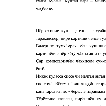
çулпа Хусана. Кунтан вара – мӗнпу
чаçӗсене.
Пӗррехинче кун каç еннелле сулăн
тăраканскер, пире картише чӗнсе ту
Валерипе туххăмрах мӗн хушнине
картишӗнче пӗр кӗтӳ чăхпа автан чу
Çар комиссариачӗн чăххисем çук-ç
ӗ
Инкек пуласса сиссе чи малтан автан
систерчӗ. Вӗсем пӗрин хыççăн тепри
кăна тăрса юлчӗ. «Чӗрӗлле парăнмастă
Тӗрӗссипе каласан, пирӗншӗн ку л