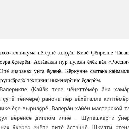
вхоз-техникума пӗтернӗ хыççăн Кивӗ Çӗпрелпе Чăва
озра ӗçлерӗм. Астăвакан пур пулсан ӗлӗк вăл «Россия
 Эпӗ ачаранах унта ӗçленӗ. Кӗркунне салтака каймалл
Хăрушсăрлăх техникин инженерӗнче ӗçлерӗм.
Валерикпе (Кайăк тесе чӗнеттӗмӗр ăна хамă
ă çутă тӗнчере) района пӗр вăхăталла килтӗмӗр
ике ӗçе вырнаçрӗ. Валерăн хăйӗн мастерской т
 çул вӗренсе диплом илнӗ – Шупашкарти ӳне
нах ӳкерес енӗпе питӗ ăстаччӗ. Шкулти стен