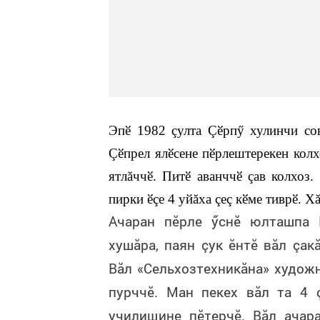
Эпӗ 1982 çулта Çӗрпӳ хулинчи со
Çӗпрел ялӗсене пӗрлештерекен колх
ятлăччӗ. Питӗ аванччӗ çав колхоз.
пирки ӗçе 4 уйăха çеç кӗме тиврӗ. 
Ачаран пӗрле ӳснӗ юлташпа 
хушăра, паян çук ӗнтӗ вăл çак
Вăл «Сельхозтехникăна» художн
пурччӗ. Ман пекех вăл та 4
училищине пӗтерчӗ. Вăл ачара