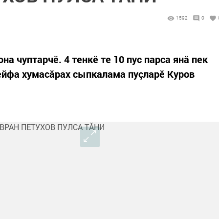
1592
0
на чуптарчӗ. 4 тенкӗ те 10 пус парса янă пек
сейфа хумасăрах сыпкалама пуçларӗ Куров