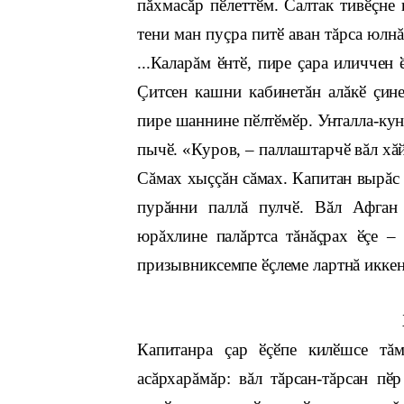
пăхмасăр пӗлеттӗм. Салтак тивӗçне 
тени ман пуçра питӗ аван тăрса юлнă
...Каларăм ӗнтӗ, пире çара иличчен
Çитсен кашни кабинетăн алăкӗ çине
пире шаннине пӗлтӗмӗр. Унталла-кун
пычӗ. «Куров, – паллаштарчӗ вăл хă
Сăмах хыççăн сăмах. Капитан вырăс 
пурăнни паллă пулчӗ. Вăл Афган
юрăхлине палăртса тăнăçрах ӗçе –
призывниксемпе ӗçлеме лартнă иккен
Капитанра çар ӗçӗпе килӗшсе тă
асăрхарăмăр: вăл тăрсан-тăрсан пӗ