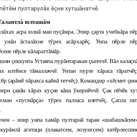
пӗтӗм пултарулăх ӗçне хутшăнатчӗ.
Талантлă юлташăм
нлăхах асра юлнă ман пуçăмра. Эпир çарта учебкăра пӗ
а унăн ăсталăхне тӳрех асăрхарӗç. Унпа пӗрле пӗ
ӗсене пӗрле кăлараттăмăр.
ашни çеккунта Уставпа пурăнтаракан çынччӗ. Вăл калаçн
 илтӗнсе тăмаллаччӗ. Унтан пурте хăраса тăратчӗç
сӗр (арăмӗ пăрахса кайнă тетчӗç). Командир «хӗсмет çин
лери çавăн хăрах куçне кăна ӳкернӗччӗ. Çак пӗчӗк ху
ăхман «пусмăрçа» тӳрех палласа илетчӗç. Çапла пи
.
иччен – эпир унпа хамăр пултарнă таран «шабашкăсем
курăмлă агитаци (плакатсем, лозунгсем) хатӗрлессин