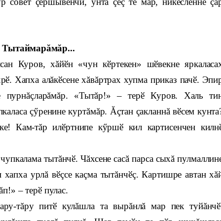
р совет çӗршывӗнчи, унта çеç те мар, никӗсленнӗ çа
Тытаймарăмăр...
сан Куров, хăйӗн «чун кӗртекен» шӗвекне яркаласа
хрӗ. Хапха алăкӗсене хăвăртрах хупма приказ пачӗ. Эпи
 пурнăçларăмăр. «Тытăр!» – терӗ Куров. Халь ти
пкаласа çӳренине куртăмăр. Ăçтан çакланнă вӗсем кунта
ке! Кам-тăр илӗртнипе кӳршӗ кил картисенчен килн
нтӗ
 чупкалама тытăнчӗ. Чăхсене сасă парса сыхă пулмаллин
 хапха урлă вӗçсе каçма тытăнчӗç. Картишре автан хă
п!» – терӗ пулас.
ару-тăру питӗ кулăшла та вырăнлă мар пек туйăнчӗ