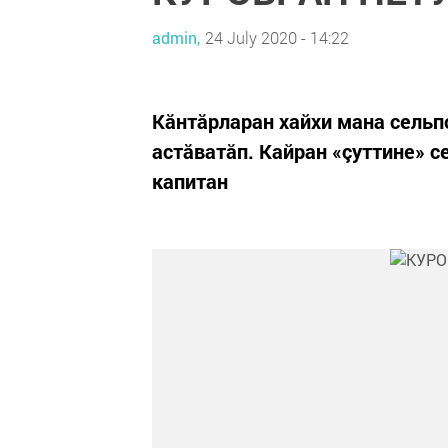
admin,
24 July 2020 - 14:22
Кăнтăрларан хайхи мана сельпо
астăватăп. Кайран «çуттине» 
капитан