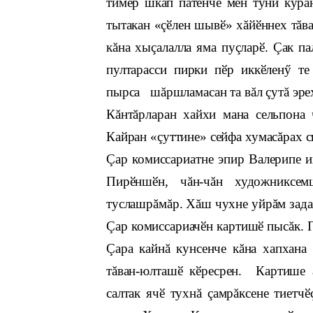
тимӗр шкап патӗнче мӗн туни курăн
тытакан «çӗлен шывӗ» хăйӗннех тăват
кăна хыçалалла яма пуçларӗ. Çак па
пултарасси пирки пӗр иккӗленӳ те
пырса шăршламасан та вăл çутă эрех
Кăнтăрларан хайхи мана сельпона ч
Кайран «çуттине» сейфа хумасăрах с
Çар комиссариатне эпир Валерипе и
Пирӗншӗн, чăн-чăн художниксем
туслашрăмăр. Хăш чухне уйрăм задан
Çар комиссариачӗн картишӗ пысăк. П
Çара кайнă кунсенче кăна хапхана 
тăван-юлташӗ кӗресрен. Картише а
салтак ячӗ тухнă çамрăксене тиетчӗ