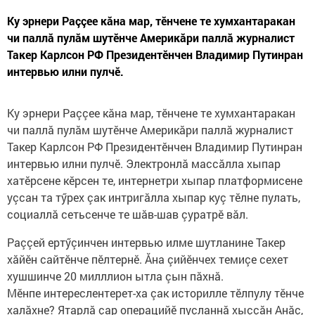
Ку эрнери Раççее кăна мар, тӗнчене те хумхантаракан
чи паллă пулăм шутӗнче Америкăри паллă журналист
Такер Карлсон РФ Президентӗнчен Владимир Путинран
интервью илни пулчӗ.
Ку эрнери Раççее кăна мар, тӗнчене те хумхантаракан
чи паллă пулăм шутӗнче Америкăри паллă журналист
Такер Карлсон РФ Президентӗнчен Владимир Путинран
интервью илни пулчӗ. Электронлă массăлла хыпар
хатӗрсене кӗрсен те, интернетри хыпар платформисене
уçсан та тӳрех çак интригăлла хыпар куç тӗлне пулать,
социаллă сетьсенче те шăв-шав çуратрӗ вăл.
Раççей ертӳçинчен интервью илме шутланине Такер
хăйӗн сайтӗнче пӗлтернӗ. Ăна çийӗнчех темиçе сехет
хушшинче 20 милллион ытла çын пăхнă.
Мӗнпе интереслентерет-ха çак историлле тӗлпулу тӗнче
халăхне? Ятарлă çар операцийӗ пуçланнă хыççăн Анăç,