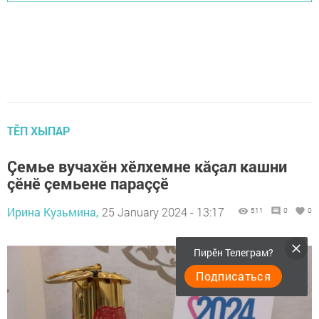
ТӖП ХЫПАР
Çемье вучахӗн хӗлхемне кăçал кашни
çӗнӗ çемьене параççӗ
Ирина Кузьмина,
25 January 2024 - 13:17
511
0
0
Пирӗн Телеграм?
Подписаться