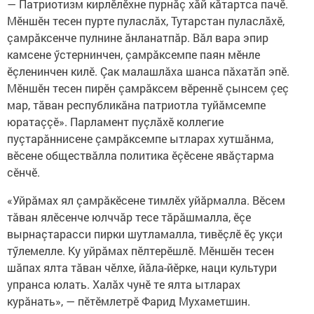
— Патриотизм кирлӗлӗхне пурнăç хăй кăтартса пачӗ.
Мӗншӗн тесен пурте пуласлăх, Тутарстан пуласлăхӗ,
çамрăксенче пулнине ăнланатпăр. Вăл вара эпир
камсене ӳстернинчен, çамрăксемпе паян мӗнле
ӗçленинчен килӗ. Çак малашлăха шанса пăхатăп эпӗ.
Мӗншӗн тесен пирӗн çамрăксем вӗреннӗ çынсем çеç
мар, тăван республикăна патриотла туйăмсемпе
юратаççӗ». Парламент пуçлăхӗ коллегие
пуçтарăннисене çамрăксемпе ытларах хутшăнма,
вӗсене обществăлла политика ӗçӗсене явăçтарма
сӗнчӗ.
«Уйрăмах ял çамрăкӗсене тимлӗх уйăрмалла. Вӗсем
тăван ялӗсенче юлччăр тесе тăрăшмалла, ӗçе
вырнаçтарасси пирки шутламалла, тивӗçлӗ ӗç укçи
тӳлемелле. Ку уйрăмах пӗлтерӗшлӗ. Мӗншӗн тесен
шăпах ялта тăван чӗлхе, йăла-йӗрке, наци культури
упранса юлать. Халăх чунӗ те ялта ытларах
курăнать», — пӗтӗмлетрӗ Фарид Мухаметшин.