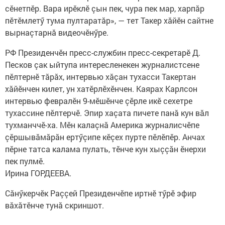
сӗнетпӗр. Вара ирӗклӗ çын пек, чура пек мар, харпăр
пӗтӗмлетӳ тума пултаратăр», — тет Такер хăйӗн сайтне
вырнаçтарнă видеочӗнӳре.
РФ Президенчӗн пресс-службин пресс-секретарӗ Д.
Песков çак ыйтупа интересленекен журналистсене
пӗлтернӗ тăрăх, интервью хăçан тухасси Такертан
хăйӗнчен килет, ун хатӗрлӗхӗнчен. Каярах Карлсон
интервью февралӗн 9-мӗшӗнче çӗрле икӗ сехетре
тухассине пӗлтерчӗ. Эпир хаçата пичете панă кун вăл
тухманччӗ-ха. Мӗн калаçнă Америка журналисчӗпе
çӗршывăмăрăн ертӳçипе кӗçех пурте пӗлӗпӗр. Анчах
пӗрне татса калама пулать, тӗнче кун хыççăн ӗнерхи
пек пулмӗ.
Ирина ГОРДЕЕВА.
Сăнӳкерчӗк Раççей Президенчӗпе иртнӗ тӳрӗ эфир
вăхăтӗнче тунă скриншот.