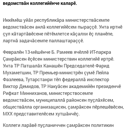
ведомствăн коллегийӗнче каларӗ.
Иккӗмӗш уйăх республикăра министерствăсемпе
ведомствăсен анлă коллегийӗсем пыраççӗ. Унта иртнӗ
çул кăтартăвӗсене пӗтӗмлетсе кăçалхи ӗç планӗпе,
лартнă задачăсемпе паллаштараççӗ.
Февралӗн 13-мӗшӗнче Б. Рамеев ячӗллӗ ИТ-паркра
Çамрăксен ӗçӗсен министерствин коллегийӗ иртрӗ.
Унта ТР Патшалăх Канашӗн Председателӗ Фарид
Мухаметшин, ТР Премьер-министрӗн çумӗ Лейла
Фазлеева, Тутарстанри тӗп федераллă инспектор
Виктор Демидов, ТР Накуăсен академийӗн президенчӗ
Рифкат Минниханов, министерствосемпе
ведомствăсен, муниципаллă районсен пуçлăхӗсем,
обществăлла организацисен, çамрăксен пӗрлешӗвӗсен,
МХХ представителӗсем хутшăнчӗç.
Коллеги ларăвӗ пуçланиччен çамрăксен политикин