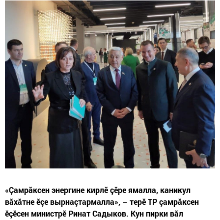
«Çамрăксен энергине кирлӗ çӗре ямалла, каникул
вăхăтне ӗçе вырнаçтармалла», – терӗ ТР çамрăксен
ӗçӗсен министрӗ Ринат Садыков. Кун пирки вăл