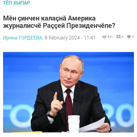
ТӖП ХЫПАР
Мӗн çинчен калаçнă Америка
журналисчӗ Раççей Президенчӗпе?
Ирина ГОРДЕЕВА,
8 February 2024 - 11:41
631
0
0