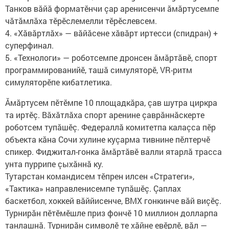
Танков вăйă форматӗнчи çар аренисенчи ăмăртусемпе
чăтăмлăха тӗрӗслемелли тӗрӗслевсем.
4. «Хăвăртлăх» — вăйăсене хăвăрт иртесси (спидран) +
суперфинал.
5. «Технологи» — роботсемпе дронсен ăмăртăвӗ, спорт
программированийӗ, ташă симуляторӗ, VR-ритм
симуляторӗпе кибатлетика.
Ăмăртусем пӗтӗмпе 10 площадкăра, çав шутра циркра
та иртӗç. Вăхăтлăха спорт аренине çаврăннăскерте
роботсем тупăшӗç. Федераллă комитетпа калаçса пӗр
объекта кăна Сочи хулине куçарма тивнине пӗлтерчӗ
спикер. Фиджитал-гонка ăмăртăвӗ валли ятарлă трасса
унта пуррипе çыхăннă ку.
Тутарстан командисем тӗпрен илсен «Стратеги»,
«Тактика» направленисемпе тупăшӗç. Çаплах
баскетбол, хоккей вăййисенче, BMX гонкинче вăй виçӗç.
Турнирăн пӗтӗмӗшле приз фончӗ 10 миллион долларпа
танлашнă. Турнирăн символӗ те хăйне евӗрлӗ, вăл —