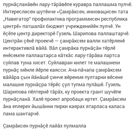
пурнăçланăвӗн лару-тăрăвӗпе куравра паллашма пулчӗ.
Интереслисен шутӗнче «Çамрăксен, инновацисен тата
„Навигатор“ профилактика программисен республика
центрӗ» патшалăх бюджет учрежденийӗн пулчӗ. Ун
ӗçӗпе центр директорӗ Гузель Шарипова паллаштарчӗ.
Центрăн çӗнӗ проекчӗ — çамрăксем валли хатӗрленӗ
интерактивлă вăйă. Вăл çамрăка пурнăçăн тӗрлӗ
енӗсемпе паллаштарса кăткăс лару-тăрăва лартса
суйлав тума хисет. Суйлавран килет те малашнехи
пурнăç мӗнле йӗрпе каясси. Ача-пăчапа çамрăксем
вăйăра çын йăнăшӗ çинче вӗренме пултарни вӗсене
малашне пурнăçра тӗрӗс çул тупма пулăшӗ. Гузель
Шарипова пӗлтернӗ тăрăх, ку проекта грант шучӗпе
пурнăçланă. Халӗ проект апробаци иртет. Çамрăксем
ăна еплерех йышăнни пирки каярах ятарласа каласа
пама шантарчӗ.
Çамрăксен пурнăçӗ лайăх пулмалла