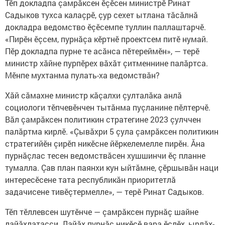
Тӗп докладпа çамрăксен ӗçӗсен министрӗ Ринат
Садыков тухса калаçрӗ, çур сехет ытлана тăсăлнă
докладра ведомство ӗçӗсемпе туллин паллаштарчӗ.
«Пирӗн ӗçсем, пурнăçа кӗртнӗ проектсем питӗ нумай.
Пӗр докладпа пурне те асăнса пӗтереймӗн», — терӗ
министр хăйне пурпӗрех вăхăт çитменнине палăртса.
Мӗнпе мухтанма пулать-ха ведомствăн?
Хăй сăмахне министр кăçалхи çулталăка анлă
социологи тӗпчевӗнчен тытăнма пуçланине пӗлтерчӗ.
Вăл çамрăксен политикин стратегине 2023 çулччен
палăртма кирлӗ. «Çывăхри 5 çула çамрăксен политикин
стратегийӗн çирӗп никӗсне йӗркелемелле пирӗн. Ăна
пурнăçлас тесен ведомствăсен хушшинчи ӗç планне
тумалла. Çав план паянхи кун ыйтăмне, çӗршывăн наци
интересӗсене тата республикăн приоритетлă
задачисене тивӗçтермелле», — терӗ Ринат Садыков.
Тӗп тӗллевсен шутӗнче — çамрăксен пурнăç шайне
лайăхлатасси. Лайăх пурнăç никӗсӗ вара ӗçлӗх, ырлăх-