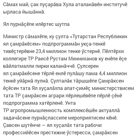
Сăмах май, çак пуçарăва Хула аталанăвӗн институчӗ
ырласа йышăннă.
Ял пурнăçӗпе илӗртес шутпа
Министр сăмахӗпе, ку çулта «Тутарстан Республикин
ял çамрăкӗсем» подпрограммăн укçа-тенкӗ
тивӗçтерӗвне 23,4 миллион тенке ӳстернӗ. Пӗлтӗрхи
коллегире ТР Раисӗ Рустам Минниханов ку енӗпе ӗçе
вăйлатмалли пирки каланăччӗ. Çулсерен
ял çамрăкӗсене тӗрлӗ енлӗ пулăшу пама 4,4 миллион
тенкӗ уйăрнă пулнă. Çулталăк тăршшӗпе Çамрăксен
ӗçӗсен тата Ял хуçалăхпа апат-çимӗç министерствисем
тата ТР çамрăксен аграри пӗрлешӗвӗпе пӗрлӗ çӗнӗ
подпрограмма хатӗрленӗ. Унта
ТР агропромышленность комплексӗшӗн актуаллă
задачăсене пурнăçлассипе мероприятисем кӗнӗ.
Çавсен шутӗнче — ял хуçалăх тата рабочи
профессийӗсен престижне ӳстересси, çамрăксен