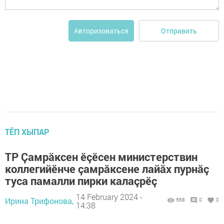
Отправить
Авторизоваться
ТӖП ХЫПАР
ТР Çамрăксен ӗçӗсен министерствин
коллегийӗнче çамрăксене лайăх пурнăç
туса памалли пирки калаçрӗç
14 February 2024 -
Ирина Трифонова,
568
0
0
14:38