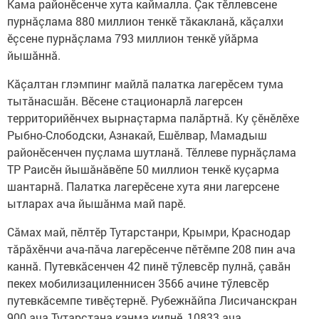
Кама районӗсенче хута каймалла. Çак тӗллевсене
пурнăçлама 880 миллион тенкӗ тăкакланă, кăçалхи
ӗçсене пурнăçлама 793 миллион тенкӗ уйăрма
йышăннă.
Кăçалтан глэмпинг майлă палатка лагерӗсем тума
тытăнасшăн. Вӗсене стационарлă лагерсен
территорийӗнчех вырнаçтарма палăртнă. Ку çӗнӗлӗхе
Рыбно-Слободски, Азнакай, Ешӗлвар, Мамадыш
районӗсенчен пуçлама шутланă. Тӗллеве пурнăçлама
ТР Раисӗн йышăнăвӗпе 50 миллион тенкӗ куçарма
шантарнă. Палатка лагерӗсене хута яни лагерсене
ытларах ача йышăнма май парӗ.
Сăмах май, пӗлтӗр Тутарстанри, Крымри, Краснодар
тăрăхӗнчи ача-пăча лагерӗсенче пӗтӗмпе 208 пин ача
каннă. Путевкăсенчен 42 пинӗ тӳлевсӗр пулнă, çавăн
пекех мобилизациленнисен 3566 ачине тӳлевсӗр
путевкăсемпе тивӗçтернӗ. Рубежнăйпа Лисичанскран
900 ача Тутарстана канма килнӗ, 10833 ача