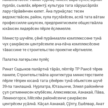
пурлăх, сывлăх, вӗрентӳ, культура тата хăрушсăрлăх
лару-тăрăвӗнчен килет. Ăна пурнăçлас тесен
ведомствăсен, район, хула пуçлăхӗсен, аслă тата вăтам
профессилле шкулсен, предприятисемпе обществăлла
юхăмсен лидерӗсен пӗрле ӗçлемелле.
Министр шучӗпе, çӗнӗ пурăнмалли комплекссене тунă
чух çамрăксен центрӗсемпе ача-пăча комплексӗсене
тăвассине те строительство проектне кӗртмелле.
Палатка лагерьсем пулӗç
Ринат Садыков палăртнă тăрăх, пӗлтӗр ТР Раисӗ тӗрев
панипе, Строительствăпа архитектура министерствипе
пӗрле тӗпрен юсанă тата çӗнӗрен тунă обьектсен шучӗ
39-па танлашнă. Нурлатра, Ютазынче, Элкел районӗнче
çул çитменнисен клубӗсем, Алексеевски, Азнакай, Пăва,
Лениногорск, Мӗслӗм районӗсенче çамрăксен
центрӗсем уçăлнă. Кăçал Азнакай, Çӳлту, Ешӗлвар, Анат