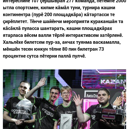
интереслине 107 çӗршывран 277 команда, пӗтӗмпе 2000
ытла спортсмен, килме кăмăл туни, турнира кашни
континентра (пурӗ 200 площадкăра) кăтартасси те
çирӗплетет. Тӗнче шайӗнчи мероприяти кураканшăн та
кăсăклă пуласса шантарать, кашни площадкăрах
ятарласа вӗсем валли тӗрлӗ интерактивсем хатӗрленӗ.
Хальлӗхе билетсем пур-ха, анчах туянма васкамалла,
мӗншӗн тесен юнкун тӗлне 80 пин билетран 73
процентне сутса пӗтерни паллă пулчӗ.