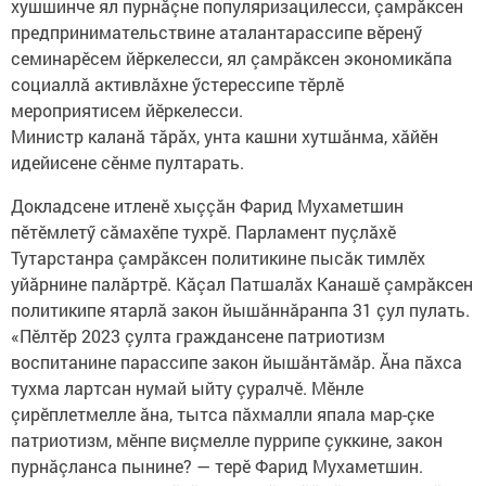
хушшинче ял пурнăçне популяризацилесси, çамрăксен
предпринимательствине аталантарассипе вӗренӳ
семинарӗсем йӗркелесси, ял çамрăксен экономикăпа
социаллă активлăхне ӳстерессипе тӗрлӗ
мероприятисем йӗркелесси.
Министр каланă тăрăх, унта кашни хутшăнма, хăйӗн
идейисене сӗнме пултарать.
Докладсене итленӗ хыççăн Фарид Мухаметшин
пӗтӗмлетӳ сăмахӗпе тухрӗ. Парламент пуçлăхӗ
Тутарстанра çамрăксен политикине пысăк тимлӗх
уйăрнине палăртрӗ. Кăçал Патшалăх Канашӗ çамрăксен
политикипе ятарлă закон йышăннăранпа 31 çул пулать.
«Пӗлтӗр 2023 çулта граждансене патриотизм
воспитанине парассипе закон йышăнтăмăр. Ăна пăхса
тухма лартсан нумай ыйту çуралчӗ. Мӗнле
çирӗплетмелле ăна, тытса пăхмалли япала мар-çке
патриотизм, мӗнпе виçмелле пуррипе çуккине, закон
пурнăçланса пынине? — терӗ Фарид Мухаметшин.