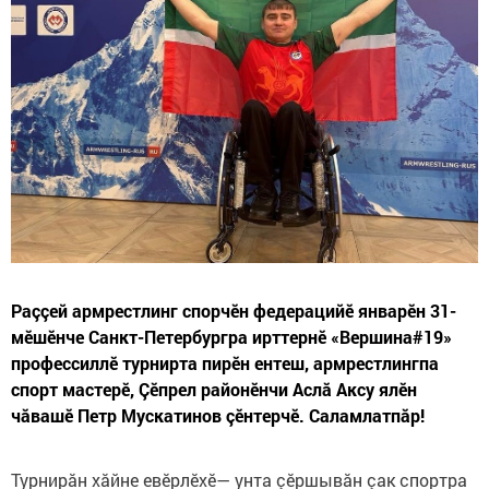
Раççей армрестлинг спорчӗн федерацийӗ январӗн 31-
мӗшӗнче Санкт-Петербургра ирттернӗ «Вершина#19»
профессиллӗ турнирта пирӗн ентеш, армрестлингпа
спорт мастерӗ, Çӗпрел районӗнчи Аслă Аксу ялӗн
чăвашӗ Петр Мускатинов çӗнтерчӗ. Саламлатпăр!
Турнирăн хăйне евӗрлӗхӗ— унта çӗршывăн çак спортра