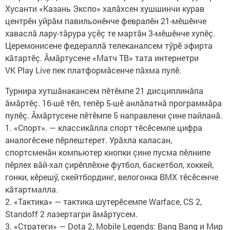
Хусанти «Казань Экспо» халăхсен хушшинчи курав
центрӗн уйрăм павильонӗнче февралӗн 21-мӗшӗнче
хаваслă лару-тăрура уçӗç те мартăн 3-мӗшӗнче хупӗç.
Церемонисене федераллă телеканалсем тӳрӗ эфирта
кăтартӗç. Ăмăртусене «Матч ТВ» тата интернетри
VK Play Live пек платформăсенче пăхма пулӗ.
Турнира хутшăнакансем пӗтӗмпе 21 дисциплинăпа
ăмăртӗç. 16-шӗ тӗп, тепӗр 5-шӗ анлăлатнă программăра
пулӗç. Ăмăртусене пӗтӗмпе 5 направлени çине пайланă.
1. «Спорт». — классикăлла спорт тӗсӗсемпе цифра
аналогӗсене пӗрлештерет. Урăхла каласан,
спортсменăн компьютер кнопки çине пусма пӗлнипе
пӗрлех вăй-хал çирӗплӗхне футбол, баскетбол, хоккей,
гонки, кӗрешӳ, скейтбординг, велогонка BMX тӗсӗсенче
кăтартмалла.
2. «Тактика» — тактика шутерӗсемпе Warface, CS 2,
Standoff 2 лазертагри ăмăртусем.
3. «Стратеги» — Dota 2, Mobile Legends: Bang Bang и Мир