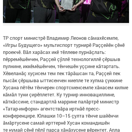
ТР спорт министрӗ Владимир Леонов сăмахӗсемпе,
«Игры Будущего» мультиспорт турнирӗ Раççейӗн çӗнӗ
проекчӗ. Вăл харăсах икӗ тӗллеве пурнăçлать:
пӗрремӗшӗнчен, Раççей çӳллӗ технологиллӗ çӗршыв
пулнине, иккӗмӗшӗнчен, тӗнчешӗн уççине кăтартать.
Хӗвеланăç хуçисем тем пек тăрăшсан та, Раççей пек
пысăк çӗршыва ыттисенчен ниепле те хупма çуккине
Хусана пӗтӗм тӗнчерен спортсменсемпе хăнасем килме
кăмăл туни çирӗплетет. Ку турнир инновациллине,
кăткăссине, стандартлă маррине палăртрӗ министр
«Татар-информ» агентствăра иртнăӗ пресс-
конференцире. Юлашки 10–15 çулта тӗнче шайӗнчи
ăмăртусене самай ирттернӗ Хусан командишӗн
те нумай çӗнӗ пӗлӳ парса хăнăхусене вӗрентет. Апла