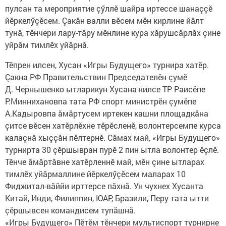
пулсан та мероприятие çӳллӗ шайра иртессе шанаççӗ
йӗркелӳçӗсем. Çакăн валли вӗсем мӗн кирлине йăлт
тунă, тӗнчери лару-тăру мӗнлине кура хăрушсăрлăх çине
уйрăм тимлӗх уйăрнă.
Тӗпрен илсен, Хусан «Игры Будущего» турнира хатӗр.
Çакна РФ Правительствин Председателӗн çумӗ
Д. Чернышенко ытларикун Хусана килсе ТР Раисӗпе
Р.Миннихановпа тата РФ спорт министрӗн çумӗпе
А.Кадыровпа ăмăртусем иртекен кашни площадкăна
çитсе вӗсен хатӗрлӗхне тӗрӗсленӗ, волонтерсемпе курса
калаçнă хыççăн пӗлтернӗ. Сăмах май, «Игры Будущего»
турнирта 30 çӗршывран пурӗ 2 пин ытла волонтер ӗçлӗ.
Тӗнче ăмăртăвне хатӗрленнӗ май, мӗн çине ытларах
тимлӗх уйăрмаллине йӗркелӳçӗсем маларах 10
Фиджитал-вăййи ирттерсе пăхнă. Ун чухнех Хусанта
Китай, Инди, Филиппин, ЮАР, Бразили, Перу тата ытти
çӗршывсен командисем тупăшнă.
«Игры Будущего» Пӗтӗм тӗнчери мультиспорт турнирне