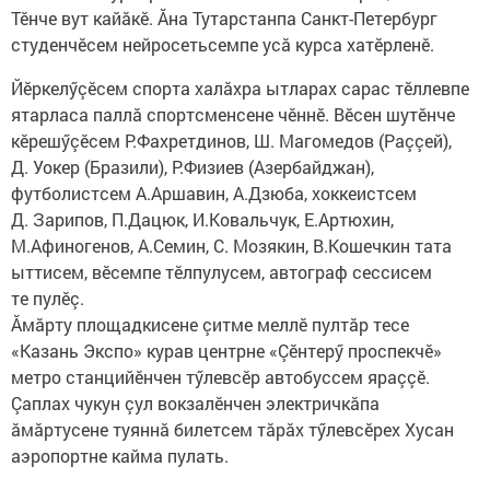
Тӗнче вут кайăкӗ. Ăна Тутарстанпа Санкт-Петербург
студенчӗсем нейросетьсемпе усă курса хатӗрленӗ.
Йӗркелӳçӗсем спорта халăхра ытларах сарас тӗллевпе
ятарласа паллă спортсменсене чӗннӗ. Вӗсен шутӗнче
кӗрешӳçӗсем Р.Фахретдинов, Ш. Магомедов (Раççей),
Д. Уокер (Бразили), Р.Физиев (Азербайджан),
футболистсем А.Аршавин, А.Дзюба, хоккеистсем
Д. Зарипов, П.Дацюк, И.Ковальчук, Е.Артюхин,
М.Афиногенов, А.Семин, С. Мозякин, В.Кошечкин тата
ыттисем, вӗсемпе тӗлпулусем, автограф сессисем
те пулӗç.
Ăмăрту площадкисене çитме меллӗ пултăр тесе
«Казань Экспо» курав центрне «Çӗнтерӳ проспекчӗ»
метро станцийӗнчен тӳлевсӗр автобуссем яраççӗ.
Çаплах чукун çул вокзалӗнчен электричкăпа
ăмăртусене туяннă билетсем тăрăх тӳлевсӗрех Хусан
аэропортне кайма пулать.