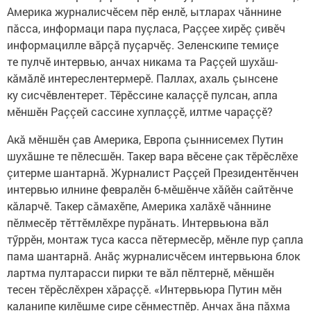
Америка журналисчӗсем пӗр енлӗ, ытларах чăннине
пăсса, информаци пара пуçласа, Раççее хирӗç çивӗч
информацилле вăрçă пуçарчӗç. Зеленскипе темиçе
те пулчӗ интервью, анчах никама та Раççей шухăш-
кăмăлӗ интереслентермерӗ. Паллах, ахаль çынсене
ку сисчӗвлентерет. Тӗрӗссине калаççӗ пулсан, апла
мӗншӗн Раççей сассине хуплаççӗ, илтме чараççӗ?
Акă мӗншӗн çав Америка, Европа çыннисемех Путин
шухăшне те пӗлесшӗн. Такер вара вӗсене çак тӗрӗслӗхе
çитерме шантарнă. Журналист Раççей Президентӗнчен
интервью илнине февралӗн 6-мӗшӗнче хăйӗн сайтӗнче
кăларчӗ. Такер сăмахӗпе, Америка халăхӗ чăннине
пӗлмесӗр тӗттӗмлӗхре пурăнать. Интервьюна вăл
тӳррӗн, монтаж туса касса пӗтермесӗр, мӗнле пур çапла
пама шантарнă. Анăç журналисчӗсем интервьюна блок
лартма пултарасси пирки те вăл пӗлтернӗ, мӗншӗн
тесен тӗрӗслӗхрен хăраççӗ. «Интервьюра Путин мӗн
каланипе килӗшме сире сӗнместпӗр. Анчах ăна пăхма