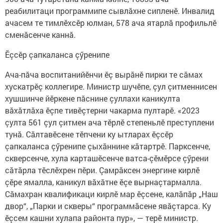
реабилитаци программипе сывлăхне сипленӗ. Инвалид
ачасем те тимлӗхсӗр юлман, 578 ача ятарлă профильлӗ
сменăсенче каннă.
Ӗçсӗр çапкаланса çӳренипе
Ача-пăча воспитанийӗнчи ӗç вырăнӗ пирки те сăмах
хускатрӗç коллегире. Министр шучӗпе, çул çитменнисен
хушшинче йӗркене пăснине çуллахи каникулта
вăхăтлăха ӗçпе тивӗçтерни чакарма пултарӗ. «2023
çулта 561 çул çитмен ача тӗрлӗ степеньлӗ преступлени
тунă. Сăлтавӗсене тӗпчени ку ытларах ӗçсӗр
çапкаланса çӳренипе çыхăннине кăтартрӗ. Парксенче,
скверсенче, хула карташӗсенче ватса-çӗмӗрсе çӳрени
сăтăрла тӗслӗхрен пӗри. Çамрăксен энергине кирлӗ
çӗре ямалла, каникул вăхăтне ӗçе вырнаçтармалла.
Сăмахран квалификаци кирлӗ мар ӗçсене, калăпăр „Наш
двор“, „Парки и скверы“ программăсене явăçтарса. Ку
ӗçсем кашни хулапа районта пур», — терӗ министр.