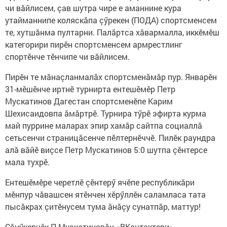
чи вăйлисем, çав шутра чире е аманнине кура
утайманнипе коляскăпа çӳрекен (ПОДА) спортсменсем
те, хутшăнма пултарни. Палăртса хăвармалла, иккӗмӗш
категорири пирӗн спортсменсем армрестлинг
спортӗнче тӗнчипе чи вăйлисем.
Пирӗн те мăнаçланмалăх спортсменăмăр пур. Январӗн
31-мӗшӗнче иртнӗ турнирта ентешӗмӗр Петр
Мускатинов Дагестан спортсменӗпе Карим
Шехисаидовпа ăмăртрӗ. Турнира тӳрӗ эфирта курма
май пуррине маларах эпир хамăр сайтпа социаллă
сетьсенчи страницăсенче пӗлтернӗччӗ. Пилӗк раундра
алă вăйӗ виçсе Петр Мускатинов 5:0 шутпа çӗнтерсе
мала тухрӗ.
Ентешӗмӗре черетлӗ çӗнтерӳ ячӗпе республикăри
мӗнпур чăвашсен ятӗнчен хӗрӳллӗн саламласа тата
пысăкрах çитӗнусем тума ăнăçу сунатпăр, маттур!
Сăнӳкерчӗк П.Мускатиновăн «ВКонтактери»