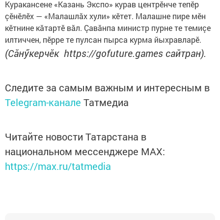
Куракансене «Казань Экспо» курав центрӗнче тепӗр
çӗнӗлӗх — «Малашлăх хули» кӗтет. Малашне пире мӗн
кӗтнине кăтартӗ вăл. Çавăнпа министр пурне те темиçе
илтиччен, пӗрре те пулсан пырса курма йыхравларӗ.
(Сăнӳкерчӗк https://gofuture.games сайтран).
Следите за самым важным и интересным в
Telegram-канале
Татмедиа
Читайте новости Татарстана в
национальном мессенджере MАХ:
https://max.ru/tatmedia