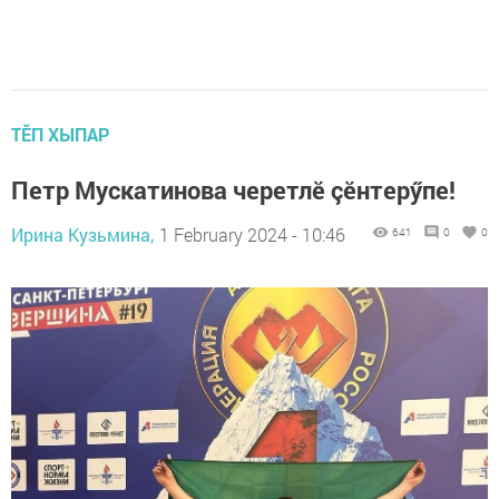
ТӖП ХЫПАР
Петр Мускатинова черетлӗ çӗнтерӳпе!
Ирина Кузьмина,
1 February 2024 - 10:46
641
0
0