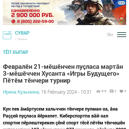
СУВАР
16+
г. Казань
ТӖП ХЫПАР
Февралӗн 21-мӗшӗнчен пуçласа мартăн
3-мӗшӗччен Хусанта «Игры Будущего»
Пӗтӗм тӗнчери турнир
Ирина Кузьмина,
16 February 2024 - 10:31
570
0
0
Кун пек ăмăртусем хальччен тӗнчере пулман-ха, ăна
Раççей пуçласа йӗркелет. Киберспортпа вăй-хал
спортне пӗрлештерекен çӗнӗ спорт тӗсӗ пӗтӗм тӗнчешӗн