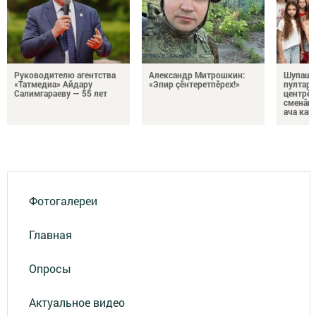
Руководителю агентства
Александр Митрошкин:
Шупашк
«Татмедиа» Айдару
«Эпир çӗнтеретпӗрех!»
пултару
Салимгараеву — 55 лет
центрӗн
сменăна
ача кай
Фотогалереи
Главная
Опросы
Актуальное видео