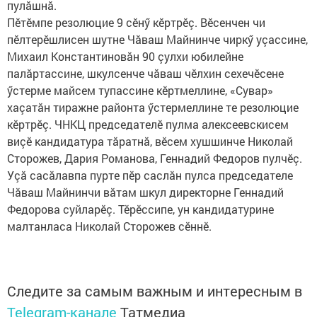
пулăшнă.
Пӗтӗмпе резолюцие 9 сӗнӳ кӗртрӗç. Вӗсенчен чи 
пӗлтерӗшлисен шутне Чăваш Майнинче чиркӳ уçассине, 
Михаил Константиновăн 90 çулхи юбилейне 
палăртассине, шкулсенче чăваш чӗлхин сехечӗсене 
ӳстерме майсем тупассине кӗртмеллине, «Сувар» 
хаçатăн тиражне районта ӳстермеллине те резолюцие 
кӗртрӗç.
ЧНКЦ председателӗ пулма алексеевскисем
виçӗ кандидатура тăратнă, вӗсем хушшинче Николай
Сторожев, Дария Романова, Геннадий Федоров пулчӗç.
Уçă сасăлавпа пурте пӗр саслăн пулса председателе
Чăваш Майнинчи вăтам шкул директорне Геннадий
Федорова суйларӗç. Тӗрӗссипе, ун кандидатурине
малтанласа Николай Сторожев сӗннӗ.
Следите за самым важным и интересным в
Telegram-канале
Татмедиа