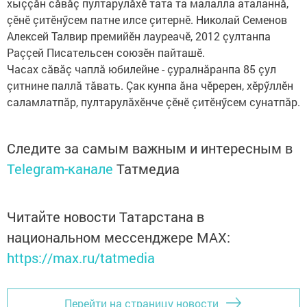
хыççăн сăвăç пултарулăхӗ тата та малалла аталаннă,
çӗнӗ çитӗнӳсем патне илсе çитернӗ. Николай Семенов
Алексей Талвир премийӗн лауреачӗ, 2012 çултанпа
Раççей Писательсен союзӗн пайташӗ.
Часах сăвăç чаплă юбилейне - çуралнăранпа 85 çул
çитнине паллă тăвать. Çак кунпа ăна чӗререн, хӗрӳллӗн
саламлатпăр, пултарулăхӗнче çӗнӗ çитӗнӳсем сунатпăр.
Следите за самым важным и интересным в
Telegram-канале
Татмедиа
Читайте новости Татарстана в
национальном мессенджере MАХ:
https://max.ru/tatmedia
Перейти на страницу новости