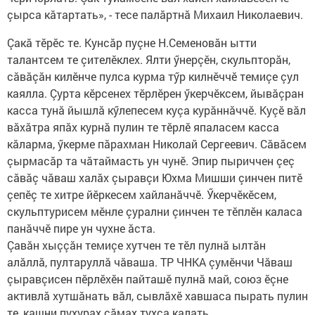
çырса кăтартать», - тесе палăртнă Михаил Николаевич.
Çакă тӗрӗс те. Кунсăр пуçне Н.Семеновăн ытти
талантсем те çителӗклех. Ялти ӳнерçӗн, скульпторăн,
сăвăçăн килӗнче пулса курма тӳр килнӗччӗ темиçе çул
каялла. Çурта кӗрсенех тӗрлӗрен ӳкерчӗксем, йывăçран
касса ту­нă йышлă кӳлепесем куçа курăннăччӗ. Куçӗ вăл
вăхăтра япăх курнă пулин те тӗрлӗ япаласем касса
кăларма, ӳкерме пăрахман Николай Сергеевич. Сăвăсем
çырмасăр та чăтаймасть ун чунӗ. Эпир пыриччен çеç
сăвăç чăваш халăх çыравçи Юхма Мишши çинчен питӗ
çе­пӗç те хитре йӗркесем хайланăччӗ. Ӳкерчӗкӗсем,
скульп­турисем мӗнле çурални çинчен те тӗплӗн каласа
панăччӗ пире ун чухне ăста.
Çавăн хыççăн темиçе хутчен те тӗл пулнă ылтăн
алăллă, пултаруллă чăваша. ТР ЧНКА çумӗнчи Чăваш
çыравçисен пӗрлӗхӗн пайташӗ пулнă май, союз ӗçне
активлă хутшăнать вăл, сывлăхӗ хавшаса пырать пулин
те, кашни пухурах сăмах тухса калать.