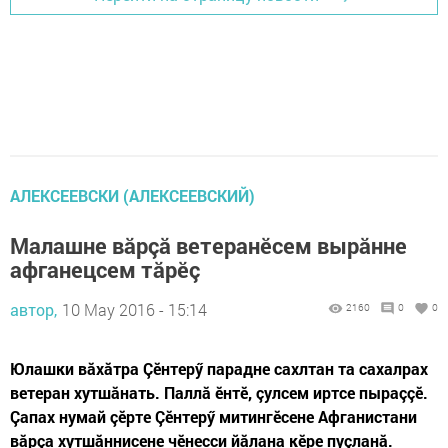
АЛЕКСЕЕВСКИ (АЛЕКСЕЕВСКИЙ)
Малашне вăрçă ветеранӗсем вырăнне
афганецсем тăрӗç
автор,
10 May 2016 - 15:14
2160
0
0
Юлашки вăхăтра Çӗнтерӳ парадне сахлтан та сахалрах
ветеран хутшăнать. Паллă ӗнтӗ, çулсем иртсе пыраççӗ.
Çапах нумай çӗрте Çӗнтерӳ митингӗсене Афганистани
вăрçа хутшăннисене чӗнесси йăлана кӗре пуçланă.