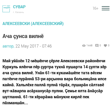
СУВАР
16+
г. Казань
АЛЕКСЕЕВСКИ (АЛЕКСЕЕВСКИЙ)
Ача çунса вилнӗ
автор,
22 May 2017 - 07:46
1448
0
0
Май уйăхӗн 12-мӗшӗнче çӗрле Алексеевски районӗнчи
Куркуль ялӗнчи пӗр çуртра тухнă пушарта 14 çулти хӗр
ача çунса вилнӗ. Унăн 61-ти кукамăшӗпе тата вӗсем
патӗнче пурăннă 53-ри арçынна вара больницăна илсе
кайнă. Хальлӗхе паллă пулнă тăрăх, пушарăн сăлтавӗ
вут-кăварпа асăрханусăр пулни. Çемье ялта ăнăçсăр
шутланнă. 61-ти хӗрарăма мăнукне кирлӗ пек
пăхманшăн...