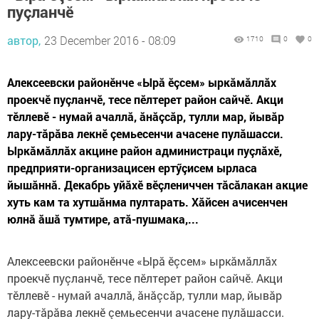
пуçланчӗ
автор,
23 December 2016 - 08:09
1710
0
0
Алексеевски районӗнче «Ырă ӗçсем» ыркăмăллăх
проекчӗ пуçланчӗ, тесе пӗлтерет район сайчӗ. Акци
тӗллевӗ - нумай ачаллă, ăнăçсăр, тулли мар, йывăр
лару-тăрăва лекнӗ çемьесенчи ачасене пулăшасси.
Ыркăмăллăх акцине район администраци пуçлăхӗ,
предприяти-организацисен ертӳçисем ырласа
йышăннă. Декабрь уйăхӗ вӗçлениччен тăсăлакан акцие
хуть кам та хутшăнма пултарать. Хăйсен ачисенчен
юлнă ăшă тумтире, атă-пушмака,...
Алексеевски районӗнче «Ырă ӗçсем» ыркăмăллăх
проекчӗ пуçланчӗ, тесе пӗлтерет район сайчӗ. Акци
тӗллевӗ - нумай ачаллă, ăнăçсăр, тулли мар, йывăр
лару-тăрăва лекнӗ çемьесенчи ачасене пулăшасси.