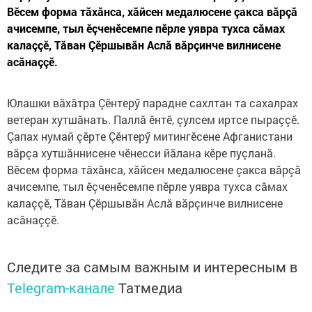
Вӗсем форма тăхăнса, хăйсен медалюсене çакса вăрçă
ачисемпе, тыл ӗçченӗсемпе пӗрле уявра тухса сăмах
калаççӗ, Тăван Çӗршывăн Аслă вăрçинче вилнисене
асăнаççӗ.
Юлашки вăхăтра Çӗнтерӳ парадне сахлтан та сахалрах
ветеран хутшăнать. Паллă ӗнтӗ, çулсем иртсе пыраççӗ.
Çапах нумай çӗрте Çӗнтерӳ митингӗсене Афганистани
вăрçа хутшăннисене чӗнесси йăлана кӗре пуçланă.
Вӗсем форма тăхăнса, хăйсен медалюсене çакса вăрçă
ачисемпе, тыл ӗçченӗсемпе пӗрле уявра тухса сăмах
калаççӗ, Тăван Çӗршывăн Аслă вăрçинче вилнисене
асăнаççӗ.
Следите за самым важным и интересным в
Telegram-канале
Татмедиа