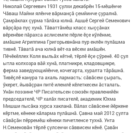
Николай Сергеевич 1931 çул­хи декабрӗн 15-мӗ­шӗнче
Чăваш Майни ялӗнче вăрманçă çемйин­че çуралнă.
Çамрăклах çурма тăлăха юлнă. Ашшӗ Сер­гей Се­менович
вăрçăра пуç хунă. Тăваттăмӗш класс хыç­çăнах
вӗренӗве пăрахса аслисемпе пӗрле ӗçе кӳлӗнме,
амăшне Агриппина Григорьев­нăна пур енлӗн пулăшма
тивнӗ. Тăватă ача юлнă вӗт-ха вӗсем амăшӗн.
Пӗчӗкӗллех Коля выльăх кӗтнӗ, тӗрлӗ ӗçе çӳренӗ. 40 çул
ытла колхозра вăй хунă, платникре, кладовщик­ре,
ферма заведующийӗнче, кочегарта, хуралта тăрăшнă.
Тивӗçлӗ канура та ахаль лармасть: сăвăсем çырать,
ӳкерет, йывăçран питӗ илемлӗ кӗлеткесем ăсталать.
Унăн поэзине ЧР Писательсен союзӗн правленийӗн
председателӗ, ЧР халăх писателӗ, академик Юхма
Мишши пысăка хурса хакланă. Вăлах сăвăсене йӗркене
кӗртме, кӗнеке кăларма пулăшнă. Çавна май 2012 çулта
сăвăçăн пӗрремӗш кӗнеки пичетленсе тухнă. Унта
Н.Семеновăн тӗрлӗ çулсенчи сăввисем кӗнӗ. Çавăн