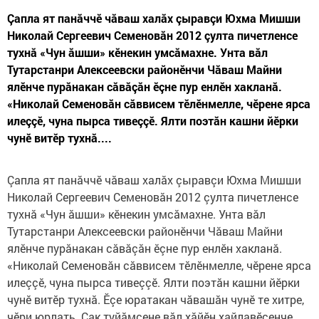
Çапла ят панăччӗ чăваш халăх çыравçи Юхма Мишши
Николай Сергеевич Семеновăн 2012 çулта пичетленсе
тухнă «Чун ăшши» кӗнекин умсăмахне. Унта вăл
Тутарстанри Алексеевски районӗнчи Чăваш Майни
ялӗнче пурăнакан сăвăçăн ӗçне пур енлӗн хакланă.
«Николай Семеновăн сăввисем тӗлӗнмелле, чӗрене ярса
илеççӗ, чуна пырса тивеççӗ. Ялти поэтăн кашни йӗрки
чунӗ витӗр тухнă....
Çапла ят панăччӗ чăваш халăх çыравçи Юхма Мишши
Николай Сергеевич Семеновăн 2012 çулта пичетленсе
тухнă «Чун ăшши» кӗнекин умсăмахне. Унта вăл
Тутарстанри Алексеевски районӗнчи Чăваш Майни
ялӗнче пурăнакан сăвăçăн ӗçне пур енлӗн хакланă.
«Николай Семеновăн сăввисем тӗлӗнмелле, чӗрене ярса
илеççӗ, чуна пырса тивеççӗ. Ялти поэтăн кашни йӗрки
чунӗ витӗр тухнă. Ӗçе юратакан чăвашăн чунӗ те хитре,
чӗри юрлать. Çак туйăмсене вăл хăйӗн хайлавӗсенче