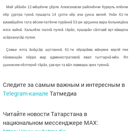
Май уйăхӗн 12-мӗшӗнче çӗрле Алексеевски районӗнчи Куркуль ялӗнчи
пӗр çуртра тухнă пушарта 14 çулти хӗр ача çунса вилнӗ. Унăн 61-ти
кукамăшӗпе тата вӗсем патӗнче пурăннă 53-ри арçынна вара больницăна
илсе кайнă. Хальлӗхе паллă пулнă тăрăх, пушарăн сăлтавӗ вут-кăварпа
асăрханусăр пулни.
Çемье ялта ăнăçсăр шутланнă. 61-ти хӗрарăма мăнукне кирлӗ пек
пăхманшăн пӗрре мар административлă явап­ тыттарнă-мӗн. Ял
çыннисем пӗлтернӗ тăрăх, çав кун та вăл лавккара эрех туяннă.
Следите за самым важным и интересным в
Telegram-канале
Татмедиа
Читайте новости Татарстана в
национальном мессенджере MАХ: