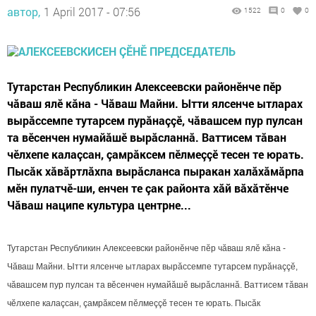
автор,
1 April 2017 - 07:56
1522
0
0
Тутарстан Республикин Алексеевски районӗнче пӗр
чăваш ялӗ кăна - Чăваш Майни. Ытти ялсенче ытларах
вырăссемпе тутарсем пурăнаççӗ, чăвашсем пур пулсан
та вӗсенчен нумайăшӗ вырăсланнă. Ваттисем тăван
чӗлхепе калаçсан, çамрăксем пӗлмеççӗ тесен те юрать.
Пысăк хăвăртлăхпа вырăсланса пыракан халăхăмăрпа
мӗн пулатчӗ-ши, енчен те çак районта хăй вăхăтӗнче
Чăваш наципе культура центрне...
Тутарстан Республикин Алексеевски районӗнче пӗр чăваш ялӗ кăна -
Чăваш Майни. Ытти ялсенче ытларах вырăссемпе тутарсем пурăнаççӗ,
чăвашсем пур пулсан та вӗсенчен нумайăшӗ вырăсланнă. Ваттисем тăван
чӗлхепе калаçсан, çамрăксем пӗлмеççӗ тесен те юрать. Пысăк