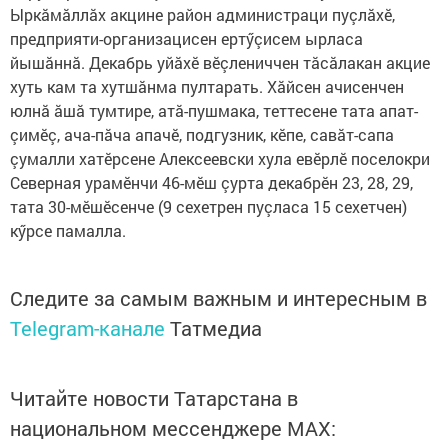
Ыркăмăллăх акцине район администраци пуçлăхӗ,
предприяти-организацисен ертӳçисем ырласа
йышăннă. Декабрь уйăхӗ вӗçлениччен тăсăлакан акцие
хуть кам та хутшăнма пултарать. Хăйсен ачисенчен
юлнă ăшă тумтире, атă-пушмака, теттесене тата апат-
çимӗç, ача-пăча апачӗ, подгузник, кӗпе, савăт-сапа
çумалли хатӗрсене Алексеевски хула евӗрлӗ поселокри
Северная урамӗнчи 46-мӗш çурта декабрӗн 23, 28, 29,
тата 30-мӗшӗсенче (9 сехетрен пуçласа 15 сехетчен)
кӳрсе памалла.
Следите за самым важным и интересным в
Telegram-канале
Татмедиа
Читайте новости Татарстана в
национальном мессенджере MАХ: