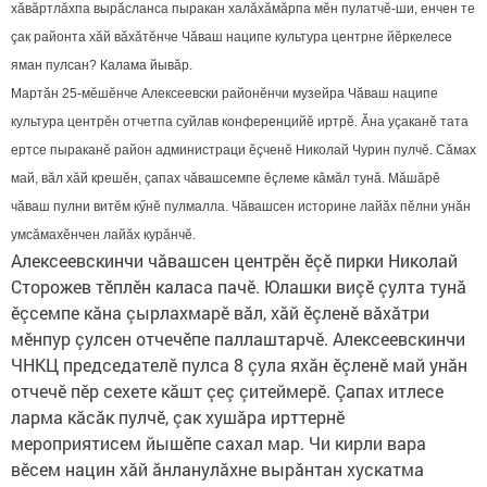
хăвăртлăхпа вырăсланса пыракан халăхăмăрпа мӗн пулатчӗ-ши, енчен те
çак районта хăй вăхăтӗнче Чăваш наципе культура центрне йӗркелесе
яман пулсан? Калама йывăр.
Мартăн 25-мӗшӗнче Алексеевски районӗнчи музейра Чăваш наципе
культура центрӗн отчетпа суйлав конференцийӗ иртрӗ. Ăна уçаканӗ тата
ертсе пыраканӗ район администраци ӗçченӗ Николай Чурин пулчӗ. Сăмах
май, вăл хăй крешӗн, çапах чăвашсемпе ӗçлеме кăмăл тунă. Мăшăрӗ
чăваш пулни витӗм кӳнӗ пулмалла. Чăвашсен историне лайăх пӗлни унăн
умсăмахӗнчен лайăх курăнчӗ.
Алексеевскинчи чăвашсен центрӗн ӗçӗ пирки Николай 
Сторожев тӗплӗн каласа пачӗ. Юлашки виçӗ çулта тунă 
ӗçсемпе кăна çырлахмарӗ вăл, хăй ӗçленӗ вăхăтри 
мӗнпур çулсен отчечӗпе паллаштарчӗ.
Алексеевскинчи
ЧНКЦ председателӗ пулса 8 çула яхăн ӗçленӗ май унăн
отчечӗ пӗр сехете кăшт çеç çитеймерӗ. Çапах итлесе
ларма кăсăк пулчӗ, çак хушăра ирттернӗ
мероприятисем йышӗпе сахал мар. Чи кирли вара
вӗсем нацин хăй ăнланулăхне вырăнтан хускатма