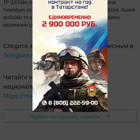
ТР ШӖМӗн патшалăх автоинспекцийӗ çул çинче
тимлӗрех пулма сӗнет, уйрăмах çуллахи вăхăтра. Ашшӗ-
амăшӗн те ачисене çул хӗрринче пӗччен хăварма
юраманни çинчен асăрхаттарать.
Следите за самым важным и интересным в
Telegram-канале
Татмедиа
Читайте новости Татарстана в
национальном мессенджере MАХ:
https://max.ru/tatmedia
Перейти на страницу новости