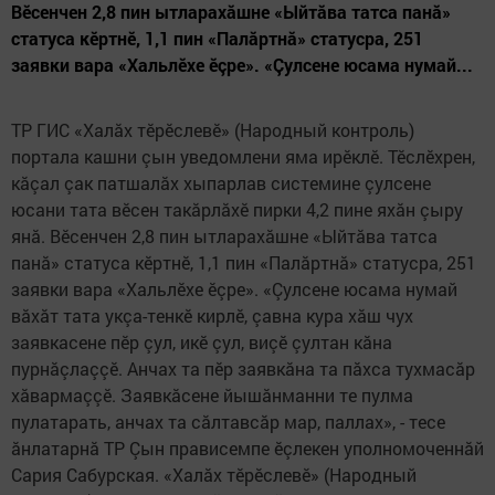
Вӗсенчен 2,8 пин ытларахăшне «Ыйтăва татса панă»
статуса кӗртнӗ, 1,1 пин «Палăртнă» статусра, 251
заявки вара «Хальлӗхе ӗçре». «Çулсене юсама нумай...
ТР ГИС «Халăх тӗрӗслевӗ» (Народный контроль)
портала кашни çын уведомлени яма ирӗклӗ. Тӗслӗхрен,
кăçал çак патшалăх хыпарлав системине çулсене
юсани тата вӗсен такăрлăхӗ пирки 4,2 пине яхăн çыру
янă. Вӗсенчен 2,8 пин ытларахăшне «Ыйтăва татса
панă» статуса кӗртнӗ, 1,1 пин «Палăртнă» статусра, 251
заявки вара «Хальлӗхе ӗçре». «Çулсене юсама нумай
вăхăт тата укçа-тенкӗ кирлӗ, çавна кура хăш чух
заявкасене пӗр çул, икӗ çул, виçӗ çултан кăна
пурнăçлаççӗ. Анчах та пӗр заявкăна та пăхса тухмасăр
хăвармаççӗ. Заявкăсене йышăнманни те пулма
пулатарать, анчах та сăлтавсăр мар, паллах», - тесе
ăнлатарнă ТР Çын прависемпе ӗçлекен уполномоченнăй
Сария Сабурская. «Халăх тӗрӗслевӗ» (Народный