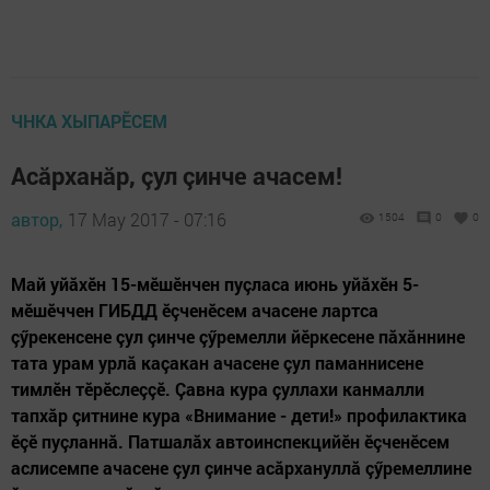
ЧНКА ХЫПАРӖСЕМ
Асăрханăр, çул çинче ачасем!
автор,
17 May 2017 - 07:16
1504
0
0
Май уйăхӗн 15-мӗшӗнчен пуçласа июнь уйăхӗн 5-
мӗшӗччен ГИБДД ӗçченӗсем ачасене лартса
çӳрекенсене çул çинче çӳремелли йӗркесене пăхăннине
тата урам урлă каçакан ачасене çул паманнисене
тимлӗн тӗрӗслеççӗ. Çавна кура çуллахи канмалли
тапхăр çитнине кура «Внимание - дети!» профилактика
ӗçӗ пуçланнă. Патшалăх автоинспекцийӗн ӗçченӗсем
аслисемпе ачасене çул çинче асăрхануллă çӳремеллине