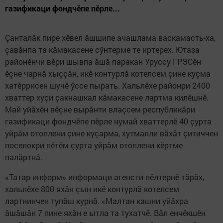
газификаци фондчӗпе пӗрле...
Çанталăк пире хӗвел ăшшипе ачашлама васкамасть-ха,
çавăнпа та кăмакасене сӳнтерме те иртерех. Ютаза
районӗнчи вӗри шывпа ăшă паракан Уруссу ГРЭСӗн
ӗçне чарнă хыççăн, икӗ контурлă котелсем çине куçма
хатӗррисен шучӗ ӳссе пырать. Хальлӗхе районри 2400
хваттер хуçи çакнашкал кăмакасене лартма килӗшнӗ.
Май уйăхӗн вӗçне вырăнти влаçсем республикăри
газификаци фондчӗпе пӗрле нумай хваттерлӗ 40 çурта
уйрăм отоплени çине куçарма, хутмалли вăхăт çитиччен
поселокри пӗтӗм çурта уйрăм отоплени кӗртме
палăртнă.
«Татар-⁠информ» информаци агенсти пӗлтернӗ тăрăх,
хальлӗхе 800 яхăн çын икӗ контурлă котелсем
лартнинчен тупăш курнă. «Малтан кашни уйăхра
ăшăшăн 7 пине яхăн е ытла та тухатчӗ. Вăл енчӗкшӗн