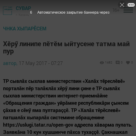
СУВАР
16+
5
Автоматическое закрытие баннера через
г. Казань
ЧНКА ХЫПАРӖСЕМ
Хӗрӳ линипе пӗтӗм ыйтусене татма май
пур
автор,
17 May 2017 - 07:27
1482
0
0
ТР сывлăх сыхлав министерствин «Халăх тӗреслӗвӗ»
порталăн пӗр талăклăх хӗрӳ лини çине е ТР сывлăх
сыхлав министерствин интернет-приемнăйне
«Обращения граждан» уйрăмне республикăри çынсем
çăхав е сӗнӳ яма пултараççӗ. ТР «Халăх тӗрӗслевӗ»
патшалăх хыпарлăх системине обращенине
https://uslugi.tatar.ru/open-gov адреспа хăварма пулать.
Заявкăна 10 кун хушшинче пăхса тухаççӗ. Çакнашкал