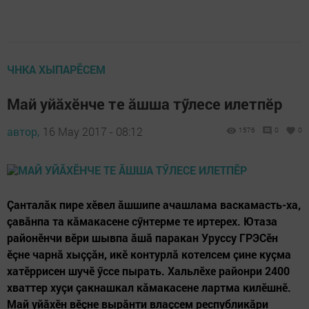
ЧНКА ХЫПАРӖСЕМ
Май уйăхӗнче те ăшша тӳлесе илетпӗр
автор,
16 May 2017 - 08:12
1576
0
0
Çанталăк пире хӗвел ăшшипе ачашлама васкамасть-ха,
çавăнпа та кăмакасене сӳнтерме те иртерех. Ютаза
районӗнчи вӗри шывпа ăшă паракан Уруссу ГРЭСӗн
ӗçне чарнă хыççăн, икӗ контурлă котелсем çине куçма
хатӗррисен шучӗ ӳссе пырать. Хальлӗхе районри 2400
хваттер хуçи çакнашкал кăмакасене лартма килӗшнӗ.
Май уйăхӗн вӗçне вырăнти влаçсем республикăри