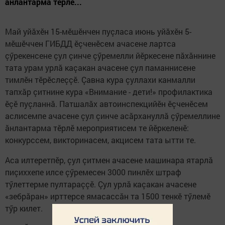
ăнлантарма тӗрлӗ...
Май уйăхӗн 15-мӗшӗнчен пуçласа июнь уйăхӗн 5-
мӗшӗччен ГИБДД ӗçченӗсем ачасене лартса
çӳрекенсене çул çинче çӳремелли йӗркесене пăхăннине
тата урам урлă каçакан ачасене çул паманнисене
тимлӗн тӗрӗслеççӗ. Çавна кура çуллахи канмалли
тапхăр çитнине кура «Внимание - дети!» профилактика
ӗçӗ пуçланнă. Патшалăх автоинспекцийӗн ӗçченӗсем
аслисемпе ачасене çул çинче асăрхануллă çӳремеллине
ăнлантарма тӗрлӗ мероприятисем те йӗркеленӗ:
конкурссем, викторинасем, акцисем тата ытти те.
Аса илтеретпӗр, çул çитмен ачасене машинара ятарлă
пиçиххепе илсе çӳремесен 3000 пинлӗх штраф
тӳлеттерме пултараççӗ. Çул урлă каçакан ачасене
«зебрăран» ирттерсе ямасассăн та 1500 тенкӗ тӳлемӗ
тӳр килет.