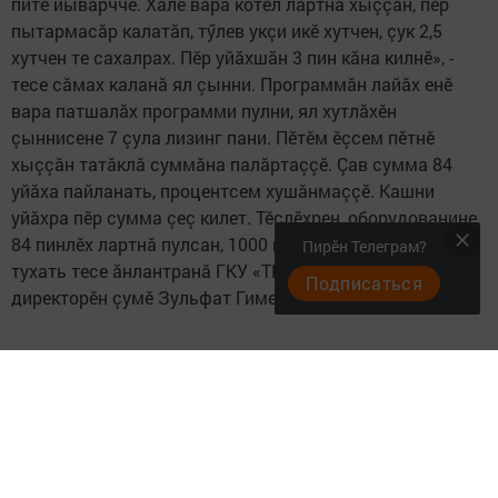
питӗ йывăрччӗ. Халӗ вара котел лартнă хыççăн, пӗр
пытармасăр калатăп, тӳлев укçи икӗ хутчен, çук 2,5
хутчен те сахалрах. Пӗр уйăхшăн 3 пин кăна килнӗ», -
тесе сăмах каланă ял çынни. Программăн лайăх енӗ
вара патшалăх программи пулни, ял хутлăхӗн
çыннисене 7 çула лизинг пани. Пӗтӗм ӗçсем пӗтнӗ
хыççăн татăклă суммăна палăртаççӗ. Çав сумма 84
уйăха пайланать, процентсем хушăнмаççӗ. Кашни
уйăхра пӗр сумма çеç килет. Тӗслӗхрен, оборудованине
84 пинлӗх лартнă пулсан, 1000 пин тенкӗ кашни уйăхра
Пирӗн Телеграм?
тухать тесе ăнлантранă ГКУ «ТР газификаци фондчӗн»
Подписаться
директорӗн çумӗ Зульфат Гимедеев.
Следите за самым важным и интересным в
Telegram-канале
Татмедиа
Читайте новости Татарстана в