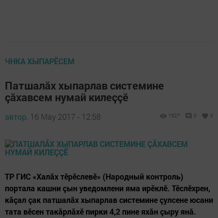
ЧНКА ХЫПАРӖСЕМ
Патшалăх хыпарлав системине
çăхавсем нумай килеççӗ
автор,
16 May 2017 - 12:58
1527
0
0
ТР ГИС «Халăх тӗрӗслевӗ» (Народный контроль)
портала кашни çын уведомлени яма ирӗклӗ. Тӗслӗхрен,
кăçал çак патшалăх хыпарлав системине çулсене юсани
тата вӗсен такăрлăхӗ пирки 4,2 пине яхăн çыру янă.