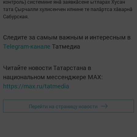
контроль) системине янă заявкăсене ытларах Хусан
тата Çырчалли хулисенчен илнине те палăртса хăварнă
Сабурская.
Следите за самым важным и интересным в
Telegram-канале
Татмедиа
Читайте новости Татарстана в
национальном мессенджере MАХ:
https://max.ru/tatmedia
Перейти на страницу новости