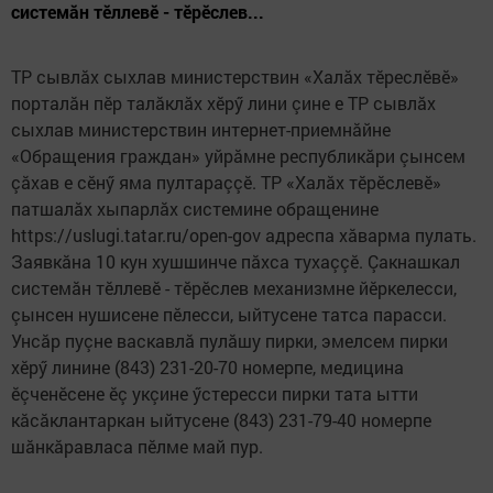
системăн тӗллевӗ - тӗрӗслев...
ТР сывлăх сыхлав министерствин «Халăх тӗреслӗвӗ»
порталăн пӗр талăклăх хӗрӳ лини çине е ТР сывлăх
сыхлав министерствин интернет-приемнăйне
«Обращения граждан» уйрăмне республикăри çынсем
çăхав е сӗнӳ яма пултараççӗ. ТР «Халăх тӗрӗслевӗ»
патшалăх хыпарлăх системине обращенине
https://uslugi.tatar.ru/open-gov адреспа хăварма пулать.
Заявкăна 10 кун хушшинче пăхса тухаççӗ. Çакнашкал
системăн тӗллевӗ - тӗрӗслев механизмне йӗркелесси,
çынсен нушисене пӗлесси, ыйтусене татса парасси.
Унсăр пуçне васкавлă пулăшу пирки, эмелсем пирки
хӗрӳ линине (843) 231-20-70 номерпе, медицина
ӗçченӗсене ӗç укçине ӳстересси пирки тата ытти
кăсăклантаркан ыйтусене (843) 231-79-40 номерпе
шăнкăравласа пӗлме май пур.