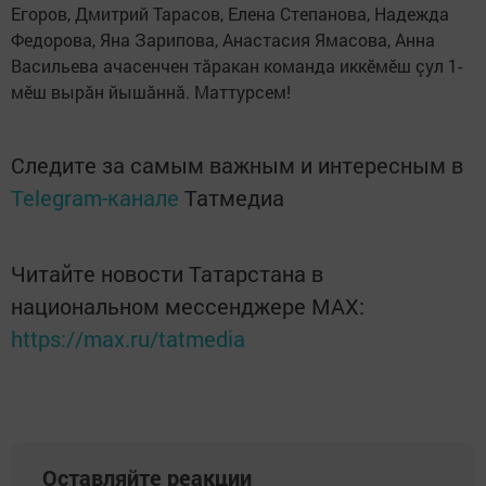
Егоров, Дмитрий Тарасов, Елена Степанова, Надежда
Федорова, Яна Зарипова, Анастасия Ямасова, Анна
Васильева ачасенчен тăракан команда иккӗмӗш çул 1-
мӗш вырăн йышăннă. Маттурсем!
Следите за самым важным и интересным в
Telegram-канале
Татмедиа
Читайте новости Татарстана в
национальном мессенджере MАХ:
https://max.ru/tatmedia
Оставляйте реакции