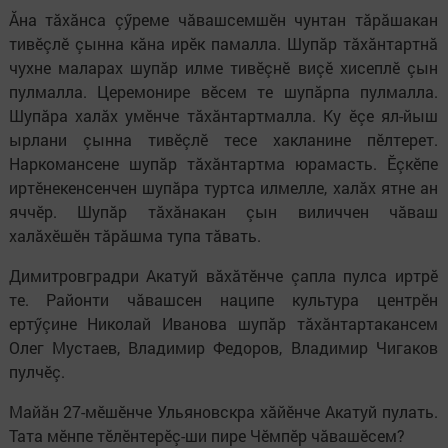
Ăна тăхăнса çӳреме чăвашсемшӗн чунтан тăрăшакан
тивӗçлӗ çынна кăна ирӗк памалла. Шупăр тăхăнтартнă
чухне маларах шупăр илме тивӗçнӗ виçӗ хисеплӗ çын
пулмалла. Церемонире вӗсем те шупăрпа пулмалла.
Шупăра халăх умӗнче тăхăнтартмалла. Ку ӗçе ял-йыш
ырлани çынна тивӗçлӗ тесе хакланине пӗлтерет.
Наркомансене шупăр тăхăнтартма юрамасть. Ӗçкӗпе
иртӗнекенсенчен шупăра туртса илмелле, халăх ятне ан
яччӗр. Шупăр тăхăнакан çын виличчен чăваш
халăхӗшӗн тăрăшма тупа тăвать.
Димитровградри Акатуй вăхăтӗнче çапла пулса иртрӗ
те. Районти чăвашсен наципе культура центрӗн
ертӳçине Николай Иванова шупăр тăхăнтартакансем
Олег Мустаев, Владимир Федоров, Владимир Чигаков
пулчӗç.
Майăн 27-мӗшӗнче Ульяновскра хăйӗнче Акатуй пулать.
Тата мӗнпе тӗлӗнтерӗç-ши пире Чӗмпӗр чăвашӗсем?