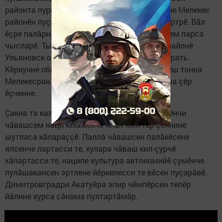
районта пуринчен те малтан акана вӗçленине Мелекес
районӗн пуçлăхӗ Ильяс Мухутдинов та палăртрӗ. Вăл
ӗçре палăрнă район çыннисене Хисеп хучӗсем парса
чысларӗ. Тыр-пур пухса илессипе Мелекес районӗ
Ульяновск облаçӗнче пуринчен те малта пырать.
Кӗркунне облаç пӳлмине кӗрекен кашни 4-мӗш тонна
Мелекесран. Çавăнпа чыслаççӗ те ку тăрăхра çӗр
ӗçченне.
Çакна та каласа хăвармалла. Чӗмпӗр тăрăхӗнчи
чăвашсем наци юхăмӗнче ялан мӗн-тӗр çӗннине
шутласа кăлараççӗ. Паллă чăвашсен палăкӗсене
ялсенче лартасси те, хулара чăваш кил-çурчӗ
хăпартасси те, наципе культура автономийӗ çумӗнче
пулăшакансен эртлене йӗркелесси те вӗсен пуçарăвӗ.
Димитровградри Акатуйра эпир чӗмпӗрсен тепӗр
йăлине курса сăнама пултартăмăр.