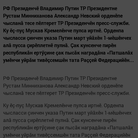
РФ Президенчӗ Владимир Путин ТР Президентне
Рустам Минниханова Александр Невский орденӗпе
чысланă тесе пӗлтерет ТР Президенчӗн пресс-служби.
Ку ӗç-пуç Мускав Кремелӗнче пулса иртнӗ. Орденпа
чысласси çинчен указа Путин март уйăхӗн 1-мӗшӗнчех
алă пусса çирӗплетнӗ пулнă. Çак кунсенче пирӗн
республикăн ертӳçине çак пысăк наградăна «Патшалăх
умӗнчи уйрăм тивӗçсемшӗн тата Раççей Федерацийӗн...
РФ Президенчӗ Владимир Путин ТР Президентне
Рустам Минниханова Александр Невский орденӗпе
чысланă тесе пӗлтерет ТР Президенчӗн пресс-служби.
Ку ӗç-пуç Мускав Кремелӗнче пулса иртнӗ. Орденпа
чысласси çинчен указа Путин март уйăхӗн 1-мӗшӗнчех
алă пусса çирӗплетнӗ пулнă. Çак кунсенче пирӗн
республикăн ертӳçине çак пысăк наградăна «Патшалăх
умӗнчи уйрăм тивӗçсемшӗн тата Раççей Федерацийӗн