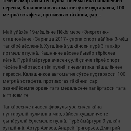
тӗсӗпе ăмăртасси тӗл пулнă: пневматика пăшалӗнчен
пересси, Калашников автоматне сӳтсе пуçтарасси, 100
метрлă эстафета, противогаз тăхăнни, çар...
Май уйăхӗн 19-мӗшӗнче Пӗкӗлмере «Энергетик»
стадионӗнче «Зарница 2017» çарпа спорт вăййин 3-мӗш
тапхăрӗ вӗçленнӗ. Хутшăннă ушкăнсен пурӗ 3 тапхăр
иртмелле пулнă. Кашнинче вӗсене йывăр тӗрӗслев
кӗтнӗ. Пурӗ ăмăртура ачасен çулӗ çинче тӗрлӗ спорт
тӗсӗпе ăмăртасси тӗл пулнă: пневматика пăшалӗнчен
пересси, Калашников автоматне сӳтсе пуçтарасси, 100
метрлă эстафета, противогаз тăхăнни, çар
званийӗсемпе орден тата медальсене палăртасси тата
ыттисем те.
Тапхăрсенче ачасен физкультура енчен кăна
пултаруллă пулмалла мар, хăйсен хушшинче те
çыпăçуллă ӗçлемелле пулнă. Пурӗ ăмăртура 9 ушкăн
хутшăннă. Артур Азизов, Андрей Григорьев, Дмитрий