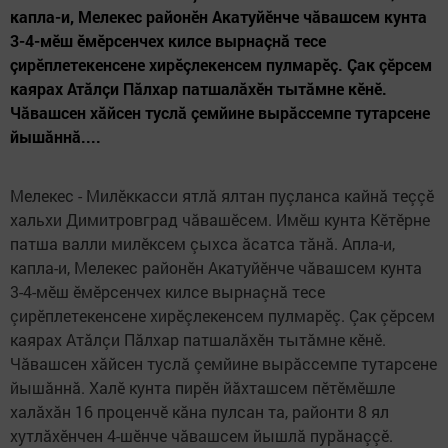
капла-и, Мелекес районӗн Акатуйӗнче чăвашсем кунта
3-4-мӗш ӗмӗрсенчех килсе вырнаçнă тесе
çирӗплетекенсене хирӗçлекенсем пулмарӗç. Çак çӗрсем
каярах Атăлçи Пăлхар патшалăхӗн тытăмне кӗнӗ.
Чăвашсен хăйсен туслă çемйине вырăссемпе тутарсене
йышăннă....
Мелекес - Милӗккасси ятлă ялтан пуçланса кайнă теççӗ
хальхи Димитровград чăвашӗсем. Имӗш кунта Кӗтӗрне
патша валли милӗксем çыхса ăсатса тăнă. Апла-и,
капла-и, Мелекес районӗн Акатуйӗнче чăвашсем кунта
3-4-мӗш ӗмӗрсенчех килсе вырнаçнă тесе
çирӗплетекенсене хирӗçлекенсем пулмарӗç. Çак çӗрсем
каярах Атăлçи Пăлхар патшалăхӗн тытăмне кӗнӗ.
Чăвашсен хăйсен туслă çемйине вырăссемпе тутарсене
йышăннă. Халӗ кунта пирӗн йăхташсем пӗтӗмӗшле
халăхăн 16 проценчӗ кăна пулсан та, районти 8 ял
хутлăхӗнчен 4-шӗнче чăвашсем йышлă пурăнаççӗ.