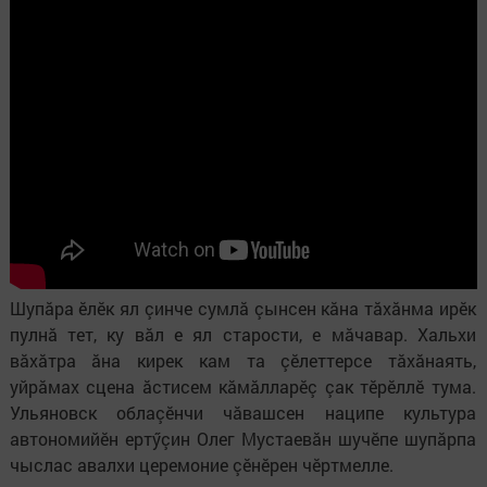
Шупăра ӗлӗк ял çинче сумлă çынсен кăна тăхăнма ирӗк
пулнă тет, ку вăл е ял старости, е мăчавар. Хальхи
вăхăтра ăна кирек кам та çӗлеттерсе тăхăнаять,
уйрăмах сцена ăстисем кăмăлларӗç çак тӗрӗллӗ тума.
Ульяновск облаçӗнчи чăвашсен наципе культура
автономийӗн ертӳçин Олег Мустаевăн шучӗпе шупăрпа
чыслас авалхи церемоние çӗнӗрен чӗртмелле.