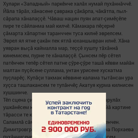
Хулари «Западный» паркӗнче халăх нумай пухăннăччӗ.
Йăла тăрăх, хăнасене çаврака çăкăрпа, чăкăтпа, пыл-
сăрапа хăналаççӗ. Чăваш нацин пуян апат-çимӗçӗпе
пире те сăйланма май килчӗ. Кăмакара пӗçернӗ
çăмарта хăпартни таранччен туса килнӗ эврелсем.
Эврел ял ятне çакăн пек ятлă юханшывран илнӗ. Хăна
уявран выçă каймалла мар, теççӗ хушпу тăхăннă
кинемисем, пурне те хăналаççӗ. Çынсем пӗр сӗтел
патӗнчен тепӗр сӗтел патне çӳре-çӳре ташă кӗвви майăн
малтан пуçӗсене суллама, унтан урисене хускатма
пуçларӗç. Купăçи такмак кӗввине калама тытăнсан ура
хуçса ташлакансем те тупăнчӗç Акатуя курма килнисен
хушшинче.
Тӗп сцена çинчен хулари тата ялсенчи пултарулăх
ушкăнӗсем юрă-ташă кăтартрӗç, пӗрлехи вăйă картине
тăрасси те кунта йăлара иккен.
Саламлă сăмахсем те янăрарӗç микрофонсенчен.
Димитровград хулин пуçлăхӗн çумӗ Светлана Порхаева
пухăннисене питӗ ăшшăн саламларӗ. Чăвашсем