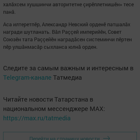
халăхсем хушшинчи авторитетне çирӗплетнишӗн» тесе
панă.
Аса илтеретпӗр, Александр Невский орденӗ патшалăх
награди шутланать. Вăл Раççей империйӗн, Совет
Союзӗн тата Раççейӗн наградăсен системинчи пӗртен
пӗр улшăнмасăр сыхланса юлнă орден.
Следите за самым важным и интересным в
Telegram-канале
Татмедиа
Читайте новости Татарстана в
национальном мессенджере MАХ:
https://max.ru/tatmedia
Перейти на страницу новости