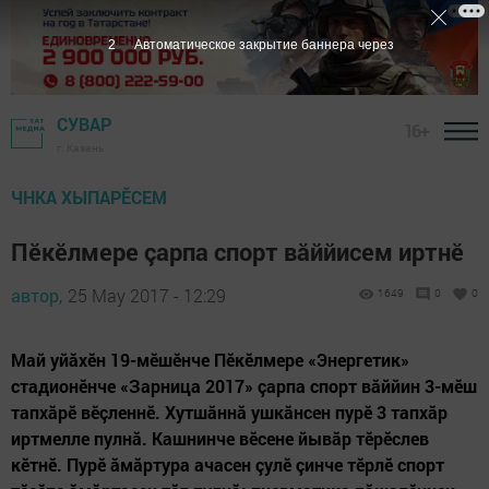
1
Автоматическое закрытие баннера через
СУВАР
16+
г. Казань
ЧНКА ХЫПАРӖСЕМ
Пӗкӗлмере çарпа спорт вăййисем иртнӗ
автор,
25 May 2017 - 12:29
1649
0
0
Май уйăхӗн 19-мӗшӗнче Пӗкӗлмере «Энергетик»
стадионӗнче «Зарница 2017» çарпа спорт вăййин 3-мӗш
тапхăрӗ вӗçленнӗ. Хутшăннă ушкăнсен пурӗ 3 тапхăр
иртмелле пулнă. Кашнинче вӗсене йывăр тӗрӗслев
кӗтнӗ. Пурӗ ăмăртура ачасен çулӗ çинче тӗрлӗ спорт