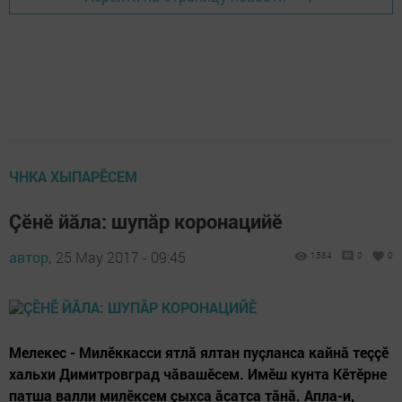
ЧНКА ХЫПАРӖСЕМ
Çӗнӗ йăла: шупăр коронацийӗ
автор,
25 May 2017 - 09:45
1584
0
0
Мелекес - Милӗккасси ятлă ялтан пуçланса кайнă теççӗ
хальхи Димитровград чăвашӗсем. Имӗш кунта Кӗтӗрне
патша валли милӗксем çыхса ăсатса тăнă. Апла-и,