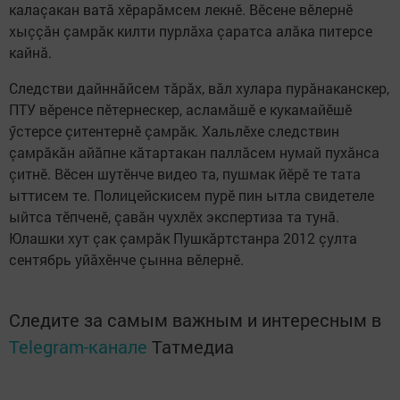
калаçакан ватă хӗрарăмсем лекнӗ. Вӗсене вӗлернӗ
хыççăн çамрăк килти пурлăха çаратса алăка питерсе
кайнă.
Следстви дайннăйсем тăрăх, вăл хулара пурăнаканскер,
ПТУ вӗренсе пӗтернескер, асламăшӗ е кукамайӗшӗ
ӳстерсе çитентернӗ çамрăк. Хальлӗхе следствин
çамрăкăн айăпне кăтартакан паллăсем нумай пухăнса
çитнӗ. Вӗсен шутӗнче видео та, пушмак йӗрӗ те тата
ыттисем те. Полицейскисем пурӗ пин ытла свидетеле
ыйтса тӗпченӗ, çавăн чухлӗх экспертиза та тунă.
Юлашки хут çак çамрăк Пушкăртстанра 2012 çулта
сентябрь уйăхӗнче çынна вӗлернӗ.
Следите за самым важным и интересным в
Telegram-канале
Татмедиа