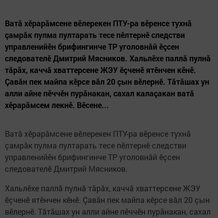
Ватă хӗрарăмсене вӗлерекен ПТУ-ра вӗренсе тухнă
çамрăк пулма пултарать тесе пӗлтернӗ следстви
управленийӗн брифингинче ТР уголовнăй ӗçсен
следователӗ Дмитрий Мясников. Хальлӗхе паллă пулнă
тăрăх, каччă хваттерсене ЖЭУ ӗçченӗ ятӗнчен кӗнӗ.
Çавăн пек майпа кӗрсе вăл 20 çын вӗлернӗ. Тăтăшах ун
алли айне пӗччӗн пурăнакан, сахал калаçакан ватă
хӗрарăмсем лекнӗ. Вӗсене...
Ватă хӗрарăмсене вӗлерекен ПТУ-ра вӗренсе тухнă
çамрăк пулма пултарать тесе пӗлтернӗ следстви
управленийӗн брифингинче ТР уголовнăй ӗçсен
следователӗ Дмитрий Мясников.
Хальлӗхе паллă пулнă тăрăх, каччă хваттерсене ЖЭУ
ӗçченӗ ятӗнчен кӗнӗ. Çавăн пек майпа кӗрсе вăл 20 çын
вӗлернӗ. Тăтăшах ун алли айне пӗччӗн пурăнакан, сахал