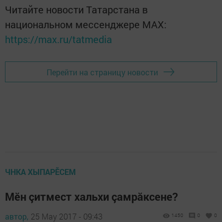
Читайте новости Татарстана в
национальном мессенджере MАХ:
https://max.ru/tatmedia
Перейти на страницу новости
ЧНКА ХЫПАРӖСЕМ
Мӗн çитмест хальхи çамрăксене?
автор,
25 May 2017 - 09:43
1450
0
0