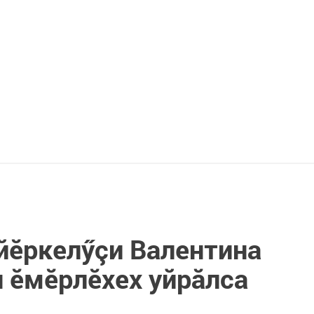
йӗркелӳçи Валентина
 ӗмӗрлӗхех уйрăлса