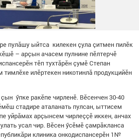
ре пулăшу ыйтса килекен çула çитмен пилӗк
кӗшӗ – арçын ачасем пулнине пӗлтерчӗ
спансерӗн тӗп тухтăрӗн çумӗ Степан
м тимлӗхе илӗртекен никотинлă продукцийӗн
.
н çын ӳпке ракӗпе чирленӗ. Вӗсенчен 30-40
ӗмӗш стадире аталанать пулсан, ыттисем
пе уйрăмах арçынсем чирлеççӗ иккен, анчах
улать усал чир. Вӗсен ӳсӗмӗ çамрăкланса
спубликăри клиника онкодиспансерӗн 1№