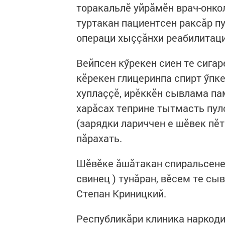
торакальлӗ уйрăмӗн врач-онко
туртакан пациентсен раксăр п
операци хыççăнхи реабилитаци
Вейпсен кӳрекен сиен те сига
кӗрекен глицеринпа спирт ӳпк
хуплаççӗ, ирӗккӗн сывлама пам
харăсах теприне тытмасть пул
(зарядки лариччен е шӗвек пӗт
пăрахать.
Шӗвӗке ăшăтакан спиральсене 
свинец ) тунăран, вӗсем те сы
Степан Криницкий.
Республикăри клиника наркод