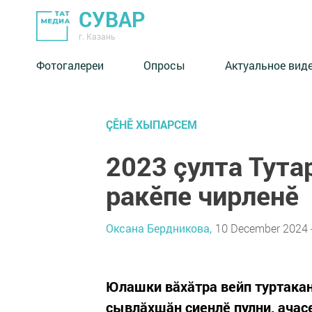
СУВАР
г. Казань
Фотогалереи
Опросы
Актуальное вид
ÇӖНӖ ХЫПАРСЕМ
2023 çулта Тута
ракӗпе чирленӗ
Оксана Бердникова,
10 December 2024 -
Юлашки вăхăтра вейп туртака
сывлăхшăн сиенлӗ пулни, ачас