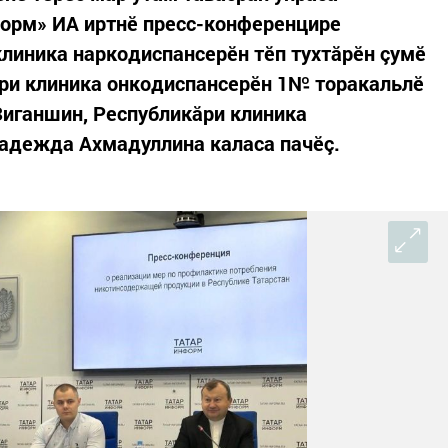
форм» ИА иртнӗ пресс-конференцире
линика наркодиспансерӗн тӗп тухтăрӗн çумӗ
ăри клиника онкодиспансерӗн 1№ торакальлӗ
Зиганшин, Республикăри клиника
Надежда Ахмадуллина каласа пачӗç.