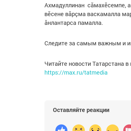
Ахмадуллинан сăмахӗсемпе, а
вӗсене вăрçма васкамалла ма
ăнлантарса памалла.
Следите за самым важным и 
Читайте новости Татарстана 
https://max.ru/tatmedia
Оставляйте реакции