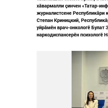
хăвармалли çинчен «Татар-ин
журналистсене Республикăри к
Степан Криницкий, Республик
уйрăмӗн врач-онкологӗ Булат 
наркодиспансерӗн психологӗ 