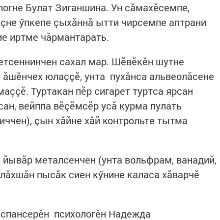
логне Булат Зиганшина. Ун сăмахӗсемпе,
уçне ӳпкепе çыхăннă ытти чирсемпе аптрани
е иртме чăрмантарать.
ретсеннинчен сахал мар. Шӗвӗкӗн шутне
е ăшӗнчех юлаççӗ, унта пухăнса альвеолăсене
аççӗ. Туртакан пӗр сигарет туртса ярсан
сан, вейппа вӗçӗмсӗр усă курма пулать
иччен), çын хăйне хăй контрольте тытма
йывăр металсенчен (унта вольфрам, ванадий,
влăхшăн пысăк сиен кӳнине каласа хăварчӗ
испансерӗн психологӗн Надежда