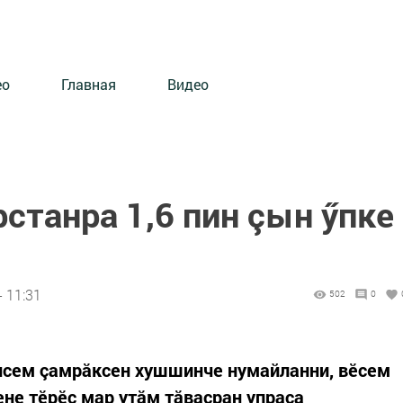
ео
Главная
Видео
рстанра 1,6 пин çын ӳпке
 11:31
502
0
нсем çамрăксен хушшинче нумайланни, вӗсем
ене тӗрӗс мар утăм тăвасран упраса