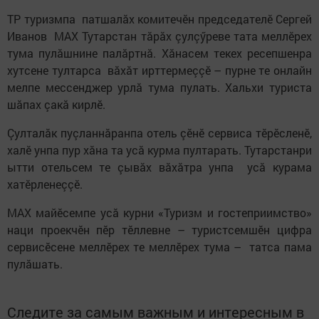
ТР туризмпа патшалăх комитечӗн председателӗ Сергей
Иванов MAX Тутарстан тăрăх çулçӳреве тата меллӗрех
тума пулăшнине палăртнă. Хăнасем текех ресепшенра
хутсене тултарса вăхăт ирттермеççӗ – пурне те онлайн
мелпе мессенджер урлă тума пулать. Хальхи туриста
шăпах çакă кирлӗ.
Çулталăк пуçланнăранпа отель çӗнӗ сервиса тӗрӗсленӗ,
халӗ унпа пур хăна та усă курма пултарать. Тутарстанри
ытти отельсем те çывăх вăхăтра унпа усă курама
хатӗрленеççӗ.
MAX майӗсемпе усă курни «Туризм и гостеприимство»
наци проекчӗн пӗр тӗллевне – туристсемшӗн цифра
сервисӗсене меллӗрех те меллӗрех тума – татса пама
пулăшать.
Следите за самым важным и интересным в