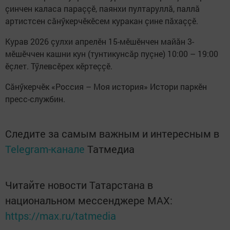
çинчен каласа параççӗ, паянхи пултаруллă, паллă
артистсен сăнӳкерчӗкӗсем куракан çине пăхаççӗ.
Курав 2026 çулхи апрелӗн 15-мӗшӗнчен майăн 3-
мӗшӗччен кашни кун (тунтикунсăр пуçне) 10:00 – 19:00
ӗçлет. Тӳлевсӗрех кӗртеççӗ.
Сăнӳкерчӗк «Россия – Моя история» Истори паркӗн
пресс-службин.
Следите за самым важным и интересным в
Telegram-канале
Татмедиа
Читайте новости Татарстана в
национальном мессенджере MАХ:
https://max.ru/tatmedia