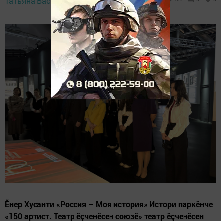
Татьяна Васильева,
16 April 2026 - 13:15
Ӗнер Хусанти «Россия – Моя история» Истори паркӗнче
«150 артист. Театр ӗçченӗсен союзӗ» театр ӗçченӗсен