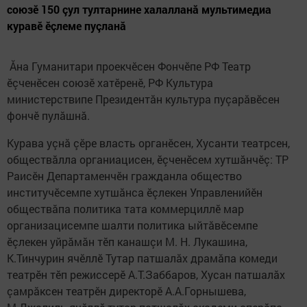
союзӗ 150 çул тултарнине халалланă мультимедиа
куравӗ ӗçлеме пуçланă
Ăна Гуманитари проекчӗсен Фончӗпе РФ Театр
ӗçченӗсен союзӗ хатӗренӗ, РФ Культура
министерствипе Президентăн культура пуçарăвӗсен
фончӗ пулăшнă.
Курава уçнă çӗре власть органӗсен, Хусанти театрсен,
обществăлла органиацисен, ӗçченӗсем хутшăнчӗç: ТР
Раисӗн Департаменчӗн гражданла общество
институчӗсемпе хутшăнса ӗçлекен Управленийӗн
обществӑпа политика тата коммерциллӗ мар
организацисемпе шалти политика ыйтӑвӗсемпе
ӗçлекен уйрăмăн тӗп канашçи М. Н. Лукашина,
К.Тинчурин ячӗллӗ Тутар патшалӑх драмӑпа комеди
театрӗн тӗп режиссерӗ А.Т.Заббаров, Хусан патшалăх
çамрăксен театрӗн директорӗ А.А.Горнышева,