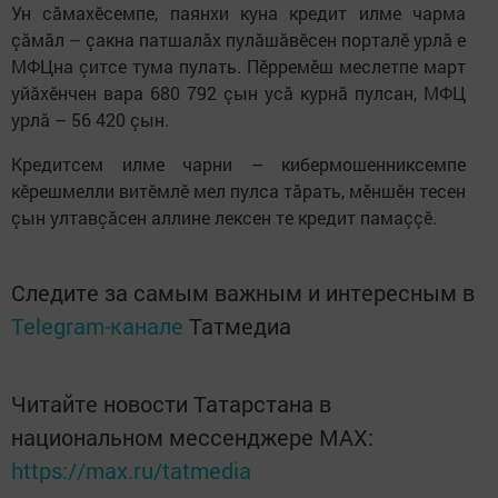
Ун сăмахӗсемпе, паянхи куна кредит илме чарма
çăмăл – çакна патшалăх пулăшăвӗсен порталӗ урлă е
МФЦна çитсе тума пулать. Пӗрремӗш меслетпе март
уйăхӗнчен вара 680 792 çын усă курнă пулсан, МФЦ
урлă – 56 420 çын.
Кредитсем илме чарни – кибермошенниксемпе
кӗрешмелли витӗмлӗ мел пулса тăрать, мӗншӗн тесен
çын ултавçăсен аллине лексен те кредит памаççӗ.
Следите за самым важным и интересным в
Telegram-канале
Татмедиа
Читайте новости Татарстана в
национальном мессенджере MАХ:
https://max.ru/tatmedia