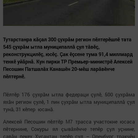
Тутарстанра кăçал 300 çухрăм регион пӗлтерӗшлӗ тата
545 çухрăм ытла муниципаллă çул тăвӗç,
реконструкцилӗç, юсӗç. Çак ӗçсене тума 91,4 миллиард
тенкӗ уйăрнă. Кун пирки ТР Премьер-министрӗ Алексей
Песошин Патшалăх Канашӗн 20-мӗш ларăвӗнче
пӗлтернӗ.
Пӗлтӗр 176 çухрăм ытла федераци çулӗ, 500 çухрăма
яхăн регион çулӗ, 1 пин çухрăм ытла муниципаллă çул
тунă, 31 кӗпер юсанă.
Алексей Песошин пӗлтӗр М7 трасса участокне юсаса
пӗтернине, Сокуры ял çывăхӗнче тепӗр çул уçнине,
çавăн пекех Хусантан тепӗр çул – Оренбург тракчӗн