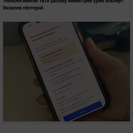
технологийӗсен тата çыхăну министрӗн çумӗ Альберт
Яковлев пӗлтернӗ.