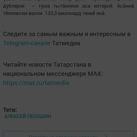
дублерне ؘ – тума тытăннине аса илтернӗ. Асăннă
тӗллевсем валли 133,3 миллиард тенкӗ янă.
Следите за самым важным и интересным в
Telegram-канале
Татмедиа
Читайте новости Татарстана в
национальном мессенджере MАХ:
https://max.ru/tatmedia
Теги:
АЛЕКСЕЙ ПЕСОШИН