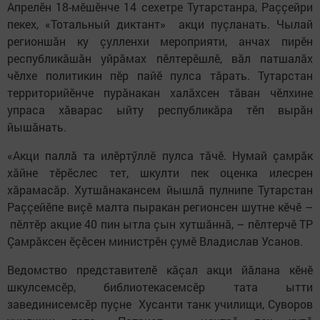
Апрелӗн 18-мӗшӗнче 14 сехетре Тутарстанра, Раççейри
пекех, «Тотальный диктант» акци пуçланать. Чылай
регионшăн ку çулленхи мероприяти, анчах пирӗн
республикăшăн уйрăмах пӗлтерӗшлӗ, вăл патшалăх
чӗлхе политикин пӗр пайӗ пулса тăрать. Тутарстан
территорийӗнче пурăнакан халăхсен тăван чӗлхине
упраса хăварас ыйту республикăра тӗп вырăн
йышăнать.
«Акци паллă та илӗртӳллӗ пулса тăчӗ. Нумай çамрăк
хăйне тӗрӗслес тет, шкулти пек оценка илесрен
хăрамасăр. Хутшăнакансем йышлă пулнипе Тутарстан
Раççейӗпе виçӗ малта пыракан регионсен шутне кӗчӗ –
пӗлтӗр акцие 40 пин ытла çын хутшăннă, – пӗлтерчӗ ТР
Çамрăксен ӗçӗсен министрӗн çумӗ Владислав Усанов.
Ведомство представителӗ кăçал акци йăлана кӗнӗ
шкулсемсӗр, библиотекасемсӗр тата ытти
завединисемсӗр пуçне Хусанти танк училищи, Суворов