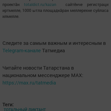
проектăн
totaldict.ru/kazan
сайтӗнче регистраци
иртмелле, 1000 ытла площадкăран меллерехне суйласа
илмелле.
Следите за самым важным и интересным в
Telegram-канале
Татмедиа
Читайте новости Татарстана в
национальном мессенджере MАХ:
https://max.ru/tatmedia
Теги:
ТОТАЛЬНЫЙ ДИКТАНТ