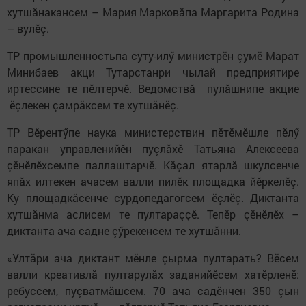
хутшăнакансем – Мария Марковăпа Маргарита Родина
– вулӗç.
ТР промышленностьпа суту-илӳ министрӗн çумӗ Марат
Минибаев акци Тутарстанри чылай предприятире
иртессине те пӗлтерчӗ. Ведомствă пулăшнипе акцие
ӗçлекен çамрăксем те хутшăнӗç.
ТР Вӗрентӳпе наука министерствин пӗтӗмӗшле пӗлӳ
паракан управленийӗн пуçлăхӗ Татьяна Алексеева
çӗнӗлӗхсемпе паллаштарчӗ. Кăçал ятарлă шкулсенче
япăх илтекен ачасем валли пилӗк площадка йӗркелӗç.
Ку площадкăсенче сурдопедагогсем ӗçлӗç. Диктанта
хутшăнма аслисем те пултараççӗ. Тепӗр çӗнӗлӗх –
диктанта ача садне çӳрекенсем те хутшăнни.
«Ултăри ача диктант мӗнле çырма пултарать? Вӗсем
валли креативлă пултарулăх заданийӗсем хатӗрленӗ:
ребуссем, пуçватмăшсем. 70 ача садӗнчен 350 çын