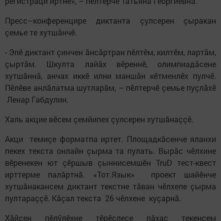
регистраци иртнӗ», – пӗлтерчӗ Татьяна Георгиевна.
Пресс–конференцире диктанта çулсерен çыракан
çемье те хутшăнчӗ.
- Эпӗ диктант çинчен ăнсăртран пӗлтӗм, килтӗм, лартăм,
çыртăм. Шкулта лайăх вӗреннӗ, олимпиадăсене
хутшăннă, анчах иккӗ илни маншăн кӗтменлӗх пулчӗ.
Пӗлӗве анлăлатма шутларăм, – пӗлтерчӗ çемье пуçлăхӗ
Ленар Габдулин.
Халь акцие вӗсем çемйипех çулсерен хутшăнаççӗ.
Акци темиçе форматпа иртет. Площадкăсенче яланхи
пекех текста онлайн çырма та пулать. Вырăс чӗлхине
вӗренекен ют çӗршыв çыннисемшӗн TruD тест-квест
ирттерме палăртнă. «Тот.Язык» проект шайӗнче
хутшăнакансем диктант текстне тăван чӗлхепе çырма
пултараççӗ. Кăçал текста 26 чӗлхене куçарнă.
Хăйсен пӗлӳлӗхне тӗрӗслесе пăхас текенсем