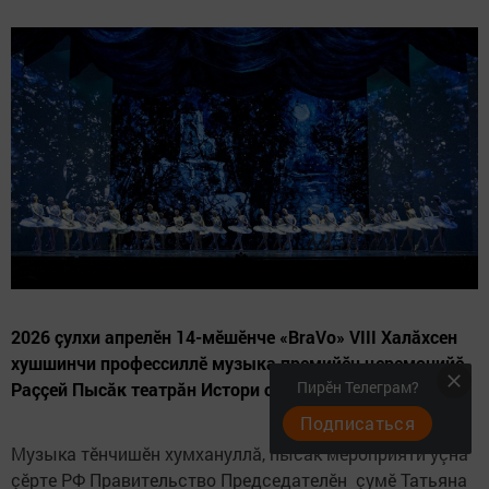
2026 çулхи апрелӗн 14-мӗшӗнче «BraVo» VIII Халăхсен
хушшинчи профессиллӗ музыка премийӗн церемонийӗ
Пирӗн Телеграм?
Раççей Пысăк театрăн Истори сцени çинче иртнӗ
Подписаться
Музыка тӗнчишӗн хумхануллă, пысăк мероприяти уçнă
çӗрте РФ Правительство Председателӗн çумӗ Татьяна