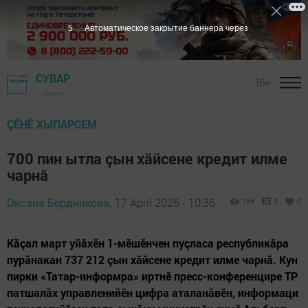
3
Автоматическое закрытие баннера через
СУВАР
16+
г. Казань
ÇӖНӖ ХЫПАРСЕМ
700 пин ытла çын хăйсене кредит илме
чарнă
Оксана Бердникова,
17 April 2026 - 10:36
156
0
0
Кăçал март уйăхӗн 1-мӗшӗнчен пуçласа республикăра
пурăнакан 737 212 çын хăйсене кредит илме чарнă. Кун
пирки «Татар-информра» иртнӗ пресс-конференцире ТР
патшалăх управленийӗн цифра аталанăвӗн, информаци