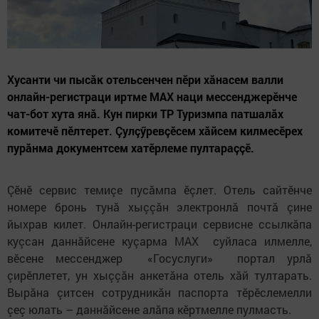
Хусанти чи пысăк отельсенчен пӗри хăнасем валли
онлайн-регистраци иртме MAX наци мессенджерӗнче
чат-бот хута янă. Кун пирки ТР Туризмпа патшалăх
комитечӗ пӗлтерет. Çулçӳревçӗсем хăйсем килмесӗрех
пурăнма документсем хатӗрлеме пултараççӗ.
Çӗнӗ сервис темиçе пусăмпа ӗçлет. Отель сайтӗнче
номере бронь тунă хыççăн электронлă почтă çине
йыхрав килет. Онлайн-регистраци сервисне ссылкăпа
куçсан даннăйсене куçарма MAX суйласа илмелле,
вӗсене мессенджер «Госуслуги» портал урлă
çирӗплетет, ун хыççăн анкетăна отель хăй тултарать.
Вырăна çитсен сотрудникăн паспорта тӗрӗслемелли
çеç юлать – даннăйсене алăпа кӗртмелле пулмасть.