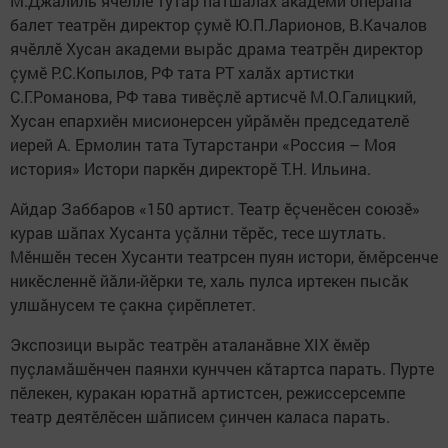
М.Джалиль ячӗллӗ тутар патшалăх академи оперăпа
балет театрӗн директор çумӗ Ю.П.Ларионов, В.Качалов
ячӗллӗ Хусан академи вырăс драма театрӗн директор
çумӗ Р.С.Копылов, РФ тата РТ халăх артистки
С.Г.Романова, РФ тава тивӗçлӗ артисчӗ М.О.Галицкий,
Хусан епархиӗн мисионерсен уйрăмӗн председателӗ
иерей А. Ермолин тата Тутарстанри «Россия – Моя
история» Истори паркӗн директорӗ Т.Н. Ильина.
Айдар Заббаров «150 артист. Театр ӗçченӗсен союзӗ»
курав шăпах Хусанта уçăлни тӗрӗс, тесе шутлать.
Мӗншӗн тесен Хусанти театрсен пуян истори, ӗмӗрсенче
никӗсленнӗ йăли-йӗрки те, халь пулса иртекен пысăк
улшăнусем те çакна çирӗплетет.
Экспозици вырăс театрӗн аталанăвне XIX ӗмӗр
пуçламăшӗнчен паянхи кунччен кăтартса парать. Пурте
пӗлекен, куракан юратнă артистсен, режиссерсемпе
театр деятӗлӗсен шăписем çинчен каласа парать.