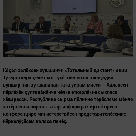
Кăçал халăхсен хушшинчи «Тотальный диктант» акци
Тутарстанра çӗнӗ шая тухӗ: пин ытла площадка,
вуншар пин хутшăнакан тата уйрăм мисси – Халăхсен
пӗрлӗхӗн çулталăкӗнче чӗлхе еткерлӗхне сыхласа
хăварасси. Республика çырма пӗлнине тӗрӗслеме мӗнле
хатӗрленни пирки «Татар-информра» иртнӗ пресс-
конференцире министерствăсен представителӗсемпе
йӗркелӳçӗсем каласа пачӗç.