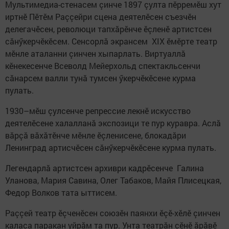
Мультимедиа-стенасем çинче 1897 çулта пӗрремӗш хут
иртнӗ Пӗтӗм Раççейри сцена деятелӗсен съезчӗн
делегачӗсен, революци тапхăрӗнче ӗçленӗ артистсен
сăнӳкерчӗкӗсем. Сенсорлă экрансем XIX ӗмӗрте театр
мӗнле аталанни çинчен хыпарлать. Виртуаллă
кӗнекесенче ‎Всеволд Мейерхольд спектакльсенчи
сăнарсем валли тунă тумсен ӳкерчӗкӗсене курма
пулать.
1930–мӗш çулсенче репрессие лекнӗ искусство
деятелӗсене халалланă экспозици те пур куравра. Аслă
вăрçă вăхăтӗнче мӗнле ӗçленисене, блокадăри
Ленинград артисчӗсен сăнӳкерчӗкӗсене курма пулать.
Легендарлă артистсен архиври кадрӗсенче Галина
Уланова, Мария Савина, Олег Табаков, Майя Плисецкая,
Федор Волков тата ыттисем.
Раççей театр ӗçченӗсен союзӗн паянхи ӗçӗ-хӗлӗ çинчен
каласа паракан уйрăм та пур. Унта театрăн çӗнӗ ăрăвӗ