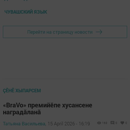
ЧУВАШСКИЙ ЯЗЫК
Перейти на страницу новости
ÇӖНӖ ХЫПАРСЕМ
«BraVo» премийӗпе хусансене
наградăланă
Татьяна Васильева,
15 April 2026 - 16:19
163
0
0