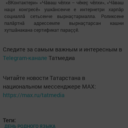
«ВКонтактери» «Чăваш чӗлхи – чӗкеç чӗлхи», «Чăваш
наци конгресӗ» ушкăнсенче е интернетри харпăр
социаллă сетьсенче вырнаçтармалла. Роликсене
палăртнă адрессемпе вырнаçтарсан кашни
хутшăнакана сертификат параççӗ.
Следите за самым важным и интересным в
Telegram-канале
Татмедиа
Читайте новости Татарстана в
национальном мессенджере MАХ:
https://max.ru/tatmedia
Теги:
ДЕНЬ РОДНОГО ЯЗЫКА