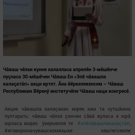
Чăваш чӗлхи кунне халалласа апрелӗн 3-мӗшӗнче
пуçласа 30-мӗшӗчен Чăваш Ен «Эпӗ чăвашла
калаçатăп» акци иртет. Ăна йӗркелекенсем – Чăваш
Республикин Вӗренӳ институчӗпе Чăваш наци конгресӗ.
Акцие чăвашла калаçакан кирек кам та хутшăнма
пултарать: чăваш чӗлхи çинчен сăвă вуласа е юрă
юрласа видео ӱкермелле те
#эпĕчăвашлакалаçтăп
,
#яговорюначувашскомязыке хештегсемпе