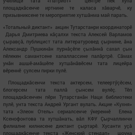
училищи тата «Патриот» центрӗ пек хупă
площадкăсенче иртнине те каласа хăварчӗ, ку
призывниксене те мероприятие хутшăнма май парать.
«Тотальный диктант» акцин Тутарстанри координаторӗ
Дарья Дмитриева кăçалхи текста Алексей Варламов
çыравçă, публицист тата литературовед çырнине, ăна
Александр Пушкинăн пурнăçӗпе çыхăннă сахал çын
пӗлекен самантсене халаллассине палăртрӗ. Сăмах
унăн ашшӗ-амăшӗпе хутшăнăвӗсем тата лицейра
вӗреннӗ çулсем пирки пулӗ.
Площадкăсенчи текста актерсем, телеертӳçӗсем,
блогерсем тата паллă çынсем вулӗç. Тӗп
площадкăсенчен пӗри Тутарстанăн Наци библиотеки
пулӗ, унта текста Андрей Ургант вулать. Акцие «Кухня»
тата «Элеон Отель» сериалсенче ӳкереннӗ Елена
Ксенофонтова та хутшăнать, вăл КФУ Çырчаллинчи
филиалне килнисене диктант çыртарӗ. Хусанти уçă
площадкăсенче текста «Женский стендап» шоуна