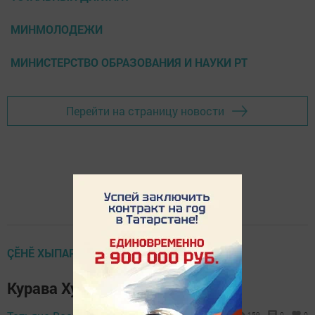
МИНМОЛОДЕЖИ
МИНИСТЕРСТВО ОБРАЗОВАНИЯ И НАУКИ РТ
Перейти на страницу новости
ÇӖНӖ ХЫПАРСЕМ
Курава Хусанта уçса тӗрӗс тунă
159
0
0