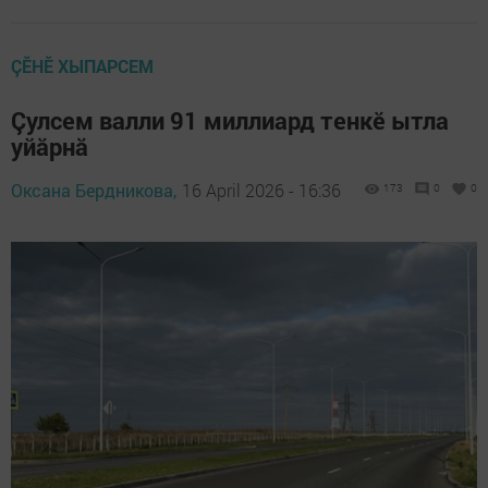
ÇӖНӖ ХЫПАРСЕМ
Çулсем валли 91 миллиард тенкӗ ытла
уйăрнă
Оксана Бердникова,
16 April 2026 - 16:36
173
0
0