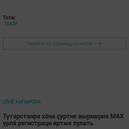
Теги:
ТЕАТР
Перейти на страницу новости
ÇӖНӖ ХЫПАРСЕМ
Тутарстанра хăна çуртне вырнаçма MAX
урлă регистраци иртме пулать