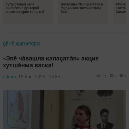
Тутарстанри реле
Ветераны СВО сразятся в
Руковод
шкапӗсене çунтарнă
фиджитал-тактическом
«Татмед
ачасене пурне те тытнă
бою
Салимга
ÇӖНӖ ХЫПАРСЕМ
«Эпӗ чăвашла калаçатăп» акцие
хутшăнма васка!
admin,
15 April 2026 - 16:35
175
0
0