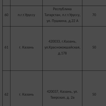
Республика
60
п.г.т.Уруссу
Татарстан, п.г.т.Уруссу,
70
ул. Пушкина, д.22 А
420033, г.Казань,
61
г. Казань
ул.Краснококшайская,
50
д.178
420037, Казань, ул.
62
г. Казань
50
Тверская, д. 2а