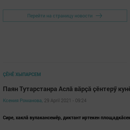
Перейти на страницу новости
ÇӖНӖ ХЫПАРСЕМ
Паян Тутарстанра Аслӑ вӑрҫӑ ҫӗнтерӳ кун
Ксения Романова,
29 April 2021 - 09:24
Сире, хаклӑ вулакансемӗр, диктант иртекен площадкӑс