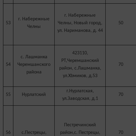
г. Набережные
г. Набережные
53
Челны, Новый город,
50
Челны
ул. Нариманова, д. 44
423110,
с. Лашманка
РТ,Черемшанский
54
Черемшанского
70
район, с.Лашманка,
района
ул.Хbмиков, д.53
г.Нурлатская,
55
Нурлатский
70
ул.Заводская, д.1
Пестречинский
56
с.Пестрецы,
район,с. Пестрецы,
70