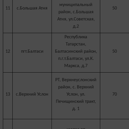
муниципальный
11
с.Большая Атня
50
район, с.Большая
Атня, ул.Советская,
д.2
Республика
Татарстан,
12
пгт.Балтаси
Балтасинский район,
50
п.г.т.Балтаси, ул.К.
Маркса, д.7
РТ, Верхнеуслонский
район, с. Верхний
13
с.Верхний Услон
Услон, ул.
70
Печищинский тракт,
д. 1