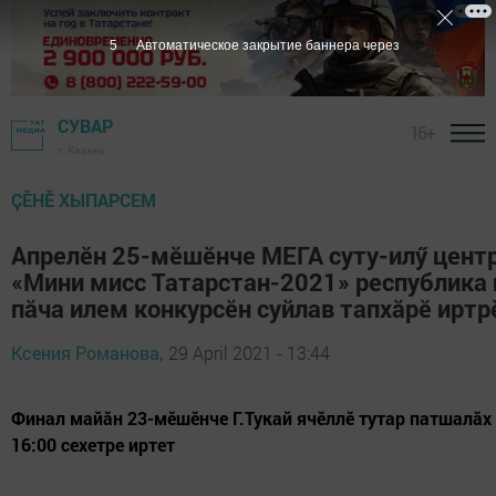
4
Автоматическое закрытие баннера через
СУВАР
16+
г. Казань
ÇӖНӖ ХЫПАРСЕМ
Апрелӗн 25-мӗшӗнче МЕГА суту-илӳ цент
«Мини мисс Татарстан-2021» республика 
пăча илем конкурсӗн суйлав тапхăрӗ иртр
Ксения Романова,
29 April 2021 - 13:44
Финал майăн 23-мӗшӗнче Г.Тукай ячӗллӗ тутар патшалă
16:00 сехетре иртет