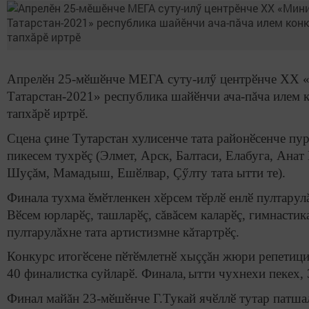
Апрелӗн
25-
мӗшӗнче МЕГА суту-илӳ центрӗнче XX
Татарстан-2021
»
республика шайӗнчи
ача-
пăча илем 
тапхăрӗ иртрӗ.
Сцена çине Тутарстан хулисенче тата районӗсенче пу
пикесем тухрӗç (Элмет, Арск, Балтаси, Елабуга, Анат
Шуçăм, Мамадыш, Ешӗлвар, Çӳлту тата ытти те).
Финала тухма ӗмӗтленкен хӗрсем тӗрлӗ енлӗ пултарулă
Вӗсем юрларӗç, ташларӗç, сăвăсем каларӗç, гимнастик
пултарулăхне тата артистизмне кăтартрӗç.
Конкурс итогӗсене пӗтӗмлетнӗ хыççăн жюри репетици
40 финалистка суйларӗ.
Финала
,
ытти чухнехи пекех,
Финал майăн 23-мӗшӗнче Г.Тукай ячӗллӗ тутар патша