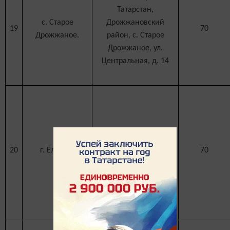
Татарстан,
с. Старое
Дрожжановский
19
70
Дрожжаное.
район, с. Старое
Дрожжаное, ул.
Центральная, д. 14
423602 г.Елабуга, ул
20
г. Елабуга
70
.Пролетарская, д 48