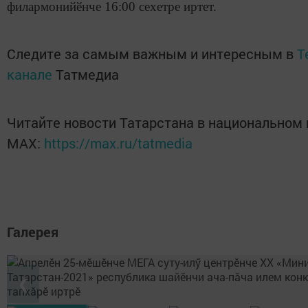
филармонийӗнче 16:00 сехетре иртет.
Следите за самым важным и интересным в
T
канале
Татмедиа
Читайте новости Татарстана в национальном
MАХ:
https://max.ru/tatmedia
Галерея
❮