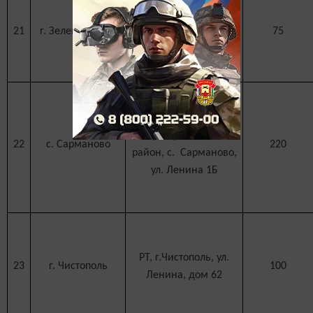
РТ, 422540,
21
г. Зеленодольск
г.Зеленодольск, ул.
75
Комарова, д.15а
Сармановский
муниципальный
22
с. Сарманово
220
район, с. Сарманово,
ул. Ленина 1Б
РТ, г.Чистополь, ул.
23
г. Чистополь
100
Ленина, дом 62