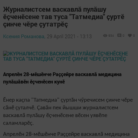
Журналистсем васкавлӑ пулӑшу
ӗҫченӗсене тав туса "Татмедиа" ҫуртӗ
çинче чӗре ҫутатрӗç
Ксения Романова,
29 April 2021 - 13:13
934
0
0
Апрелӗн 28-мӗшӗнче Раҫҫейре васкавлӑ медицина
пулӑшӑвӗн ӗҫченӗсен кунӗ
Ӗнер каçпа
"Тат
м
едиа" ҫуртӑн чӳречисем ҫинче чӗре
сӑнӗ ҫуталчӗ.
Çавăн пек йышши
журналистсем
васкавлӑ пулӑшу ӗҫченӗсене
вӗсен уявӗпе
саламларӗç.
Апрелӗн 28-мӗшӗнче Раҫҫейре васкавлӑ медицина