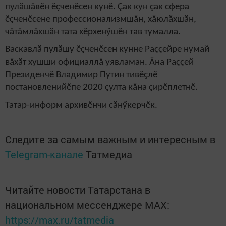
пулӑшӑвӗн ӗҫченӗсен кунӗ. Çак кун çак сфера
ӗçченӗсене профессионализмшӑн, хӑюлӑхшӑн,
чӑтӑмлӑхшӑн тата хӗрхенӳшӗн тав тумалла.
Васкавлӑ пулӑшу ӗҫченӗсен кунне Раҫҫейре нумай
вӑхӑт хушши официаллă уявламан. Ӑна Раҫҫей
Президенчӗ Владимир Путин тивӗҫлӗ
постановлений
ӗпе 2020 ҫулта кӑна ҫирӗплетнӗ
.
Татар-информ архивӗнчи сăнӳкерчӗк.
Следите за самым важным и интересным в
Telegram-канале
Татмедиа
Читайте новости Татарстана в
национальном мессенджере MАХ:
https://max.ru/tatmedia