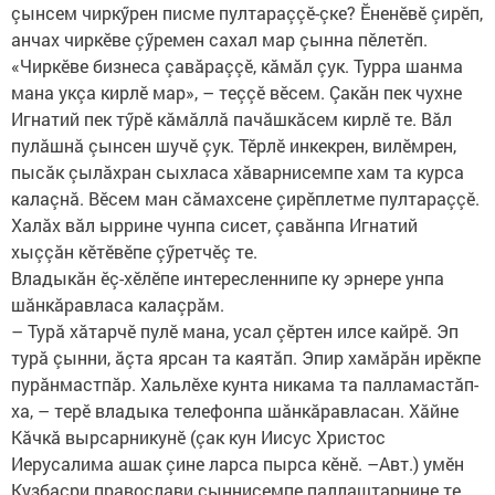
çынсем чиркӳрен писме пултараççӗ-çке? Ӗненӗвӗ çирӗп,
анчах чиркӗве çӳремен сахал мар çынна пӗлетӗп.
«Чиркӗве бизнеса çавăраççӗ, кăмăл çук. Турра шанма
мана укçа кирлӗ мар», – теççӗ вӗсем. Çакăн пек чухне
Игнатий пек тӳрӗ кăмăллă пачăшкăсем кирлӗ те. Вăл
пулăшнă çынсен шучӗ çук. Тӗрлӗ инкекрен, вилӗмрен,
пысăк çылăхран сыхласа хăварнисемпе хам та курса
калаçнă. Вӗсем ман сăмахсене çирӗплетме пултараççӗ.
Халăх вăл ыррине чунпа сисет, çавăнпа Игнатий
хыççăн кӗтӗвӗпе çӳретчӗç те.
Владыкăн ӗç-хӗлӗпе интересленнипе ку эрнере унпа
шăнкăравласа калаçрăм.
– Турă хăтарчӗ пулӗ мана, усал çӗртен илсе кайрӗ. Эп
турă çынни, ăçта ярсан та каятăп. Эпир хамăрăн ирӗкпе
пурăнмастпăр. Хальлӗхе кунта никама та палламастăп-
ха, – терӗ владыка телефонпа шăнкăравласан. Хăйне
Кăчкă вырсарникунӗ (çак кун Иисус Христос
Иерусалима ашак çине ларса пырса кӗнӗ. –Авт.) умӗн
Кузбасри православи çыннисемпе паллаштарнине те