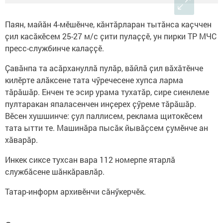
Паян, майӑн 4-мӗшӗнче, кӑнтӑрларан тытӑнса каҫччен
ҫил касӑкӗсем 25-27 м/с ҫити пулаҫҫӗ, ун пирки ТР МЧС
пресс-службинче калаҫҫӗ.
Ҫавӑнпа та асӑрхануллӑ пулӑр, вӑйлӑ ҫил вӑхӑтӗнче
килӗрте алӑксене тата чӳречесене хупса ларма
тӑрӑшӑр. Енчен те эсир урама тухатӑр, сире сиенлеме
пултаракан япаласенчен инҫерех ҫӳреме тӑрӑшӑр.
Вӗсен хушшинче: ҫул паллисем, реклама щитокӗсем
тата ытти те. Машинӑра пысӑк йывӑҫсем ҫумӗнче ан
хӑварӑр.
Инкек сиксе тухсан вара 112 номерпе ятарлӑ
службӑсене шӑнкӑравлӑр.
Татар-информ архивӗнчи сӑнӳкерчӗк.