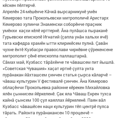
кӗскен пӗлтерчӗ.
Апрелӗн 24-мӗшӗнче Кăчкă вырсарникунӗ умӗн
Кемерово тата Прокопьевски митрополичӗ Аристарх
Кемерово хулинчи Знаменски соборӗнче праçник
умӗнхи каçхи кӗлӗ ирттернӗ. Ăна пулăшса пыраканӗ
Гурьевски епископӗ Игнатий (çапла унăн хальхи ячӗ)
тата кафедра храмӗн ытти клирикӗсем пулнă. Çавăн
чухне ӗнтӗ Кузбасри православи чиркӗвне çӳрекенсене
митрополит çӗнӗ епископпа паллаштарнă.
Сăмах май, Кузбасс тăрăхӗнче те чăвашсем пит йышлă.
«Советская Чувашия» хаçат иртнӗ çулта унта
пурăнакан йăхташсем çинчен статья çырса кăларчӗ –
чăваш культурин V фестивалӗ çинчен. Ăна Кемерово
облаçӗнчи Прокопьевка районне кӗрекен Михайловка
ялӗн çыннисем йӗркеленӗ. Çак яла Чăваш Енрен тухса
кайнă çынсем 100 çул каяллах йӗркеленӗ. Паян вăл
Кузбасс чăвашӗсен наци культурин тӗп центрӗ пулса
тăрать. Районта пурăнакансен 10 проценчӗ –