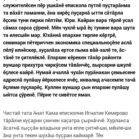
служителӗсен пӗр ушкăнӗ епископа путлӗ пуçтарăнма
та вăхăт паманни, ăна хирӗç пуçарнă ытти сăтăрла
ӗçсем туни пирки пӗлтӗм. Юри. Кайран вара тӗрлӗ усал
сăмах сарса çӳренӗ. Мӗн чухлӗ ырă ӗç тунине вара шута
та илесшӗн мар. Юхăннă епархие тирпее кӗртрӗ,
семинари пӗтериччен экономика специальноçӗпе аслă
пӗлӳ илнӗскер, хуçалăха ертсе пыма вăй-халӗ те, ăс-
тăнӗ те çителӗклӗ. Епархие кӗрекен тăхăр районти
вуншар прихутра чиркӳсем тăвăнчӗç, вырсарни шкулӗ
ӗçлесе кайрӗ. Нумай ачаллă чухăн пурăнакан çемьесене
адреслă пулăшу йӗркелесе ячӗç, инвалид ачасемпе тачă
ӗçлеме пуçларӗç. Куллен вуншар çын епархие пулăшу
ыйтса çӳренӗ. Пӗрне те сивӗтсе яман.
Чистай тата Анат Кама епископне Игнатие Кемерово
тăрăхне куçарни çинчен хаçатра çырнăччӗ. Хурланса
ăсатнă хыççăн владыка унта епле çитнӗ-ши, мӗнле-ши
ăна унта текен шухăш пуçран каймарӗ. Тӗн