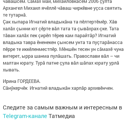
чăвашсем. Сăмах май, михайловкăсем 2006 çулта
Архангел Михаил ячӗллӗ чăваш чиркӗвне уçса святить
те тутарнă.
Çак хыпара Игнатий владыкăна та пӗлтертӗмӗр. Хăв
халăх çынни ют çӗрте вăл тата та çывăхрах-çке. Тата
тăван халăх пек çирӗп тӗрев кам парайтăр? Игнатий
владыка тавра ӗненекен çынсем унта та пуçтарăнасса
пӗрре те иккӗленместпӗр. Мӗншӗн тесен ун сăмахӗ чуна
витерет, ырра шанма пулăшать. Православи вăл – чи
малтан юрату. Турă патне çула вăл шăпах юрату урлă
хывать.
Ирина ГОРДЕЕВА.
Сăнӳкерчӗк Игнатий владыкăн харпăр архивӗнчен.
Следите за самым важным и интересным в
Telegram-канале
Татмедиа