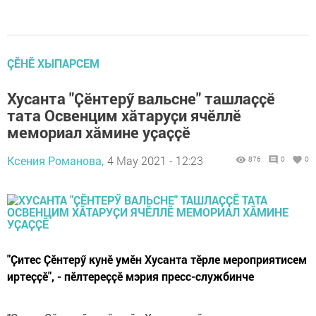
ÇӖНӖ ХЫПАРСЕМ
Хусанта "Ҫӗнтерӳ вальсне" ташлаҫҫӗ
тата Освенцим хӑтаруҫи ячӗллӗ
мемориал хӑмине уҫаҫҫӗ
Ксения Романова,
4 May 2021 - 12:23
876
0
0
"Ҫитес Ҫӗнтерӳ кунӗ умӗн Хусанта тӗрле мероприятисем
иртеҫҫӗ", - пӗлтереҫҫӗ мэрия пресс-службинче