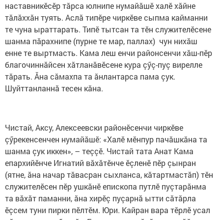
наставникӗсӗр тăрса юлнипе нумайăшӗ халӗ хăйне
тăлăххăн туять. Аслă типӗре чиркӗве сыпма кайманни
те чуна ыраттарать. Типӗ тытсан та тӗн служителӗсене
шанма пăрахнипе (пурне те мар, паллах) чун нихăш
енне те выртмасть. Кама леш енчи районсенчи хăш-пӗр
благочиннăйсен хăтланăвӗсене кура çӳç-пуç вирелле
тăрать. Ăна сăмахпа та ăнлантарса пама çук.
Шуйттанланнă тесен кăна.
Чистай, Аксу, Алексеевски районӗсенчи чиркӗве
çӳрекенсенчен нумайăшӗ: «Халӗ мӗнпур пачăшкăна та
шанма çук иккен», – теççӗ. Чистай тата Анат Кама
епархийӗнче Игнатий вăхăтӗнче ӗçленӗ пӗр çынран
(ятне, ăна начар тăвасран сыхланса, кăтартмастăп) тӗн
служителӗсен пӗр ушкăнӗ епископа путлӗ пуçтарăнма
та вăхăт паманни, ăна хирӗç пуçарнă ытти сăтăрла
ӗçсем туни пирки пӗлтӗм. Юри. Кайран вара тӗрлӗ усал