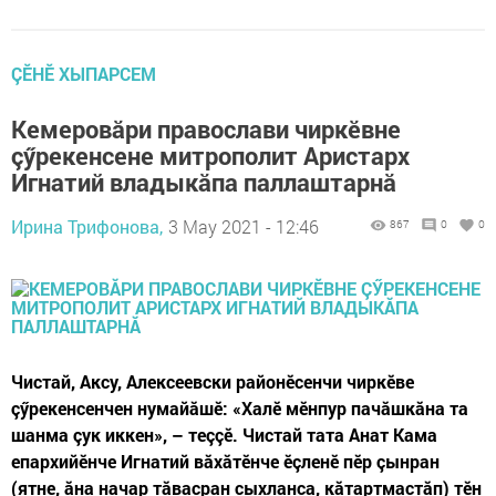
ÇӖНӖ ХЫПАРСЕМ
Кемеровăри православи чиркӗвне
çӳрекенсене митрополит Аристарх
Игнатий владыкăпа паллаштарнă
Ирина Трифонова,
3 May 2021 - 12:46
867
0
0
Чистай, Аксу, Алексеевски районӗсенчи чиркӗве
çӳрекенсенчен нумайăшӗ: «Халӗ мӗнпур пачăшкăна та
шанма çук иккен», – теççӗ. Чистай тата Анат Кама
епархийӗнче Игнатий вăхăтӗнче ӗçленӗ пӗр çынран
(ятне, ăна начар тăвасран сыхланса, кăтартмастăп) тӗн