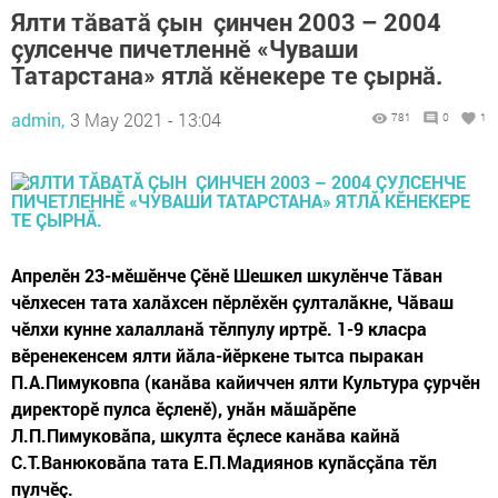
Ялти тăватă çын çинчен 2003 – 2004
çулсенче пичетленнӗ «Чуваши
Татарстана» ятлă кӗнекере те çырнă.
admin,
3 May 2021 - 13:04
781
0
1
Апрелӗн 23-мӗшӗнче Çӗнӗ Шешкел шкулӗнче Тăван
чӗлхесен тата халăхсен пӗрлӗхӗн çулталăкне, Чăваш
чӗлхи кунне халалланă тӗлпулу иртрӗ. 1-9 класра
вӗренекенсем ялти йăла-йӗркене тытса пыракан
П.А.Пимуковпа (канăва кайиччен ялти Культура çурчӗн
директорӗ пулса ӗçленӗ), унăн мăшăрӗпе
Л.П.Пимуковăпа, шкулта ӗçлесе канăва кайнă
С.Т.Ванюковăпа тата Е.П.Мадиянов купăсçăпа тӗл
пулчӗç.