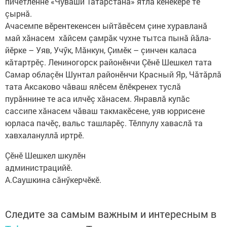
пичетленнӗ «Чуваши Татарстана» ятлă кӗнекере те
çырнă.
Ачасемпе вӗрентекенсен ыйтăвӗсем çине хуравланă
май хăнасем хăйсем çамрăк чухне тытса пынă йăла-
йӗрке – Уяв, Учӳк, Мăнкун, Çимӗк – çинчен каласа
кăтартрӗç. Лениногорск районӗнчи Çӗнӗ Шешкел тата
Самар облаçӗн Шунтал районӗнчи Красный Яр, Чăтăрлă
тата Аксаково чăваш ялӗсем ӗлӗкренех туслă
пурăннине те аса илчӗç хăнасем. Янравлă купăс
сассипе хăнасем чăваш такмакӗсене, уяв юррисене
юрласа пачӗç, вальс ташларӗç. Тӗлпулу хаваслă та
хавхалануллă иртрӗ.
Çӗнӗ Шешкел шкулӗн
администрацийӗ.
А.Саушкина сăнӳкерчӗкӗ.
Следите за самым важным и интересным в