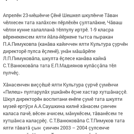
Апрелӗн 23-мӗшӗнче Çӗнӗ Шешкел шкулӗнче Тăван
чӗлхесен тата халăхсен пӗрлӗхӗн çулталăкне, Чăваш
чӗлхи кунне халалланă тӗлпулу иртрӗ. 1-9 класра
вӗренекенсем ялти йăла-йӗркене тытса пыракан
П.А.Пимуковпа (канăва кайиччен ялти Культура çурчӗн
директорӗ пулса ӗçленӗ), унăн мăшăрӗпе
Л.П.Пимуковăпа, шкулта ӗçлесе канăва кайнă
С.Т.Ванюковăпа тата Е.П.Мадиянов купăсçăпа тӗл
пулчӗç.
Хăнасенчен виççӗшӗ ялти Культура çурчӗ çумӗнчи
«Пилеш» пултарулăх ушкăнӗн ӗçне хастар хутшăнаççӗ.
Шкул директорӗн воспитани енӗпе çумӗ тата шкулти
музей ертӳçи А.А.Саушкина килнӗ хăнасем çинчен
каласа пачӗ, вӗсен ачисем, мăнукӗсем, тăванӗсем те
хутшăнса калаçрӗç. С.Т.Ванюковăпа С.Т.Пимуков тата
ялти тăватă çын çинчен 2003 – 2004 çулсенче