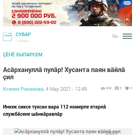
СУВАР
16+
г. Казань
ÇӖНӖ ХЫПАРСЕМ
Асӑрхануллӑ пулӑр! Хусанта паян вӑйлӑ
ҫил
Ксения Романова,
4 May 2021 - 12:49
933
0
0
Инкек сиксе тухсан вара 112 номерпе ятарлӑ
службӑсене шӑнкӑравлӑр