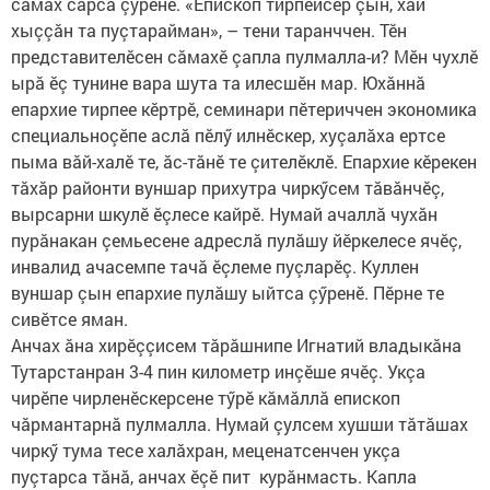
сăмах сарса çӳренӗ. «Епископ тирпейсӗр çын, хăй
хыççăн та пуçтарайман», – тени таранччен. Тӗн
представителӗсен сăмахӗ çапла пулмалла-и? Мӗн чухлӗ
ырă ӗç тунине вара шута та илесшӗн мар. Юхăннă
епархие тирпее кӗртрӗ, семинари пӗтериччен экономика
специальноçӗпе аслă пӗлӳ илнӗскер, хуçалăха ертсе
пыма вăй-халӗ те, ăс-тăнӗ те çителӗклӗ. Епархие кӗрекен
тăхăр районти вуншар прихутра чиркӳсем тăвăнчӗç,
вырсарни шкулӗ ӗçлесе кайрӗ. Нумай ачаллă чухăн
пурăнакан çемьесене адреслă пулăшу йӗркелесе ячӗç,
инвалид ачасемпе тачă ӗçлеме пуçларӗç. Куллен
вуншар çын епархие пулăшу ыйтса çӳренӗ. Пӗрне те
сивӗтсе яман.
Анчах ăна хирӗççисем тăрăшнипе Игнатий владыкăна
Тутарстанран 3-4 пин километр инçӗше ячӗç. Укçа
чирӗпе чирленӗскерсене тӳрӗ кăмăллă епископ
чăрмантарнă пулмалла. Нумай çулсем хушши тăтăшах
чиркӳ тума тесе халăхран, меценатсенчен укçа
пуçтарса тăнă, анчах ӗçӗ пит курăнмасть. Капла