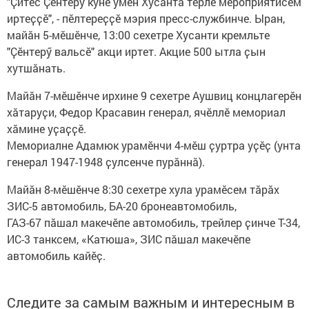
"Ҫитес Ҫӗнтерӳ кунӗ умӗн Хусанта тӗрле мероприятисем
иртеҫҫӗ", - пӗлтереҫҫӗ мэрия пресс-службинче. Ыран,
майӑн 5-мӗшӗнче, 13:00 сехетре Хусанти кремльте
"Ҫӗнтерӳ вальсӗ" акци иртет. Акцие 500 ытла ҫын
хутшӑнать.
Майӑн 7-мӗшӗнче ирхине 9 сехетре Аушвиц концлагерӗн
хӑтаруҫи, Федор Красавин генерал, ячӗллӗ мемориал
хӑмине уҫаҫҫӗ.
Мемориалне Адамюк урамӗнчи 4-мӗш ҫуртра уҫӗҫ (унта
генерал 1947-1948 ҫулсенче пурӑннӑ).
Майӑн 8-мӗшӗнче 8:30 сехетре хула урамӗсем тӑрӑх
ЗИС-5 автомобиль, БА-20 бронеавтомобиль,
ГАЗ-67 пӑшал макечӗпе автомобиль, трейлер ҫинче Т-34,
ИС-3 танксем, «Катюша», ЗИС пӑшал макечӗпе
автомобиль кайӗҫ.
Следите за самым важным и интересным в