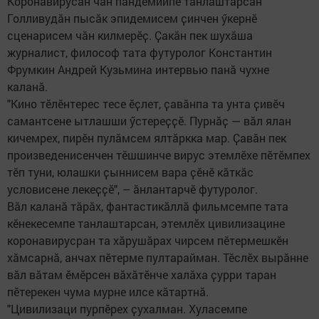
Коронавирусӑн чӑн пандемиипе танлаштарсан
Голливудӑн пысӑк эпидемисем ҫинчен ӳкернӗ
сценарисем чӑн килмерӗҫ. Ҫакӑн пек шухӑша
журналист, философ тата футуролог Константин
Фрумкин Андрей Кузьмина интервью панӑ чухне
каланӑ.
"Кино тӗлӗнтерес тесе ӗҫлет, ҫавӑнпа та унта ҫивӗч
самантсене ытлашши ӳстереҫҫӗ. Пурнӑҫ — вӑл ялан
кичемрех, пирӗн пулӑмсем ялтӑркка мар. Ҫавӑн пек
произведенисенчен тӗшшинче вирус этемлӗхе пӗтӗмпех
тӗп туни, юлашки ҫыннисем вара ҫӗнӗ кӑткӑс
условисене лекеҫҫӗ", – ӑнлантарчӗ футуролог.
Вӑл каланӑ тӑрӑх, фантастикӑллӑ фильмсемпе тата
кӗнекесемпе танлаштарсан, этемлӗх цивилизацине
коронавирусран та хӑрушӑрах чирсем пӗтермешкӗн
хӑмсарнӑ, анчах пӗтерме пултарайман. Тӗслӗх вырӑнне
вӑл вӑтам ӗмӗрсен вӑхӑтӗнче халӑха ҫурри таран
пӗтерекен чума мурне илсе кӑтартнӑ.
"Цивилизаци пурпӗрех ҫухалман. Хуласемпе