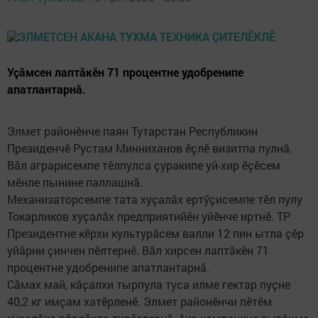
Уҫӑмсен лаптӑкӗн 71 процентне удобренипе
апатлантарнӑ.
Элмет районӗнче паян Тутарстан Республикин
Президенчӗ Рустам Минниханов ӗҫлӗ визитпа пулнӑ.
Вӑл аграрисемпе тӗлпулса ҫуракипе уй-хир ӗҫӗсем
мӗнле пынине паллашнӑ.
Механизаторсемпе тата хуҫалӑх ертӳҫисемпе тӗл пулу
Токарликов хуҫалӑх предприятийӗн уйӗнче иртнӗ. ТР
Президентне кӗрхи культурăсем валли 12 пин ытла ҫӗр
уйӑрни ҫинчен пӗлтернӗ. Вӑл хирсен лаптӑкӗн 71
процентне удобренипе апатлантарнӑ.
Сӑмах май, кӑҫалхи тырпула туса илме гектар пуҫне
40,2 кг имҫам хатӗрленӗ. Элмет районӗнчи пӗтӗм