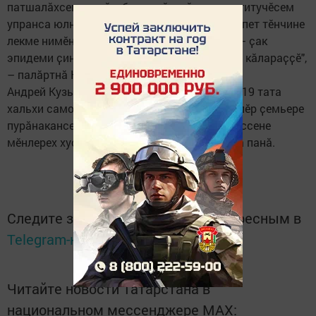
патшалӑхсем юлнӑ, обществӑн мӗнпур институчӗсем
упранса юлнӑ. Ҫавӑнпа та пирӗн авалхи Египет тӗнчине
лекме нимӗнле сӑлтав та ҫук. Апла пулсан — ҫак
эпидеми ҫинчен калакан фильмсене усӑсӑр кӑлараҫҫӗ",
– палӑртнӑ Константин Фрумкин.
Андрей Кузьминпа калаҫнӑ чухне вӑл Covid-19 тата
хальхи самозоляци бизнес, патшалӑх тата пӗр ҫемьере
пурӑнакансен хушшинчи йӑлана кӗнӗ процессене
мӗнлерех хуҫса пӑрахасси ҫинчен те каласа панӑ.
Следите за самым важным и интересным в
Telegram-канале
Татмедиа
Читайте новости Татарстана в
национальном мессенджере MАХ: