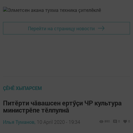
Перейти на страницу новости
ÇӖНӖ ХЫПАРСЕМ
Питӗрти чӑвашсен ертӳҫи ЧР культура
министрӗпе тӗлпулнӑ
Илья Туманов,
10 April 2020 - 19:34
860
0
0