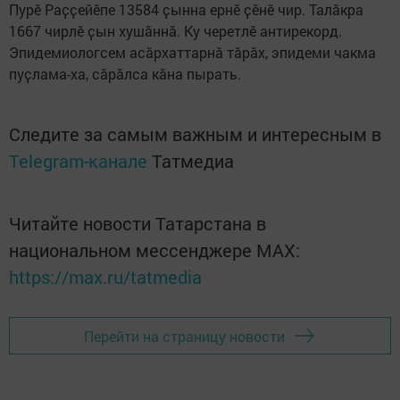
Пурӗ Раҫҫейӗпе 13584 ҫынна ернӗ ҫӗнӗ чир. Талӑкра
1667 чирлӗ ҫын хушӑннӑ. Ку черетлӗ антирекорд.
Эпидемиологсем асӑрхаттарнӑ тӑрӑх, эпидеми чакма
пуҫлама-ха, сӑрӑлса кӑна пырать.
Следите за самым важным и интересным в
Telegram-канале
Татмедиа
Читайте новости Татарстана в
национальном мессенджере MАХ:
https://max.ru/tatmedia
Перейти на страницу новости