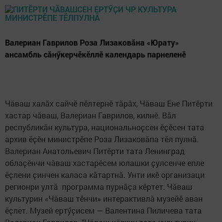
Валериан Гаврилов Роза Лизаковӑна «Юрату»
ансамбль сӑнӳкерчӗкӗллӗ календарь парнеленӗ
Чӑваш халӑх сайчӗ пӗлтернӗ тӑрӑх, Чӑваш Ене Питӗрти
хастар чӑваш, Валериан Гаврилов, килнӗ. Вӑл
республикӑн культура, национальноҫсен ӗҫӗсен тата
архив ӗҫӗн министрӗпе Роза Лизаковӑпа тӗл пулнӑ.
Валериан Анатольевич Питӗрти тата Ленинград
облаҫӗнчи чӑваш хастарӗсем юлашки ҫулсенче епле
ӗҫлени ҫинчен каласа кӑтартнӑ. Унти икӗ организаци
регионри ултӑ программа пурнӑҫа кӗртет. Чӑваш
культурин «Чӑваш тӗнчи» интерактивлӑ музейӗ аван
ӗҫлет. Музей ертӳҫисем — Валентина Пиличева тата