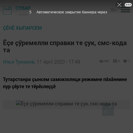
СУВАР
16+
4
Автоматическое закрытие баннера через
г. Казань
ÇӖНӖ ХЫПАРСЕМ
Ӗҫе ҫӳремелли справки те ҫук, смс-кода
та
Илья Туманов,
11 April 2020 - 17:49
961
0
1
Тутарстанра ҫынсем самоизоляци режимне пӑхӑннине
пур ҫӗрте те тӗрӗслеҫҫӗ