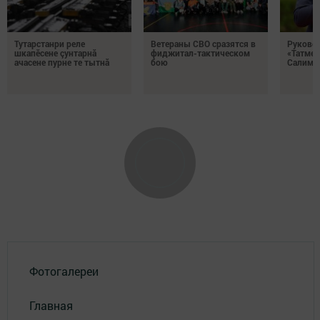
Тутарстанри реле
Ветераны СВО сразятся в
Руковод
шкапӗсене çунтарнă
фиджитал-тактическом
«Татмед
ачасене пурне те тытнă
бою
Салимга
Фотогалереи
Главная