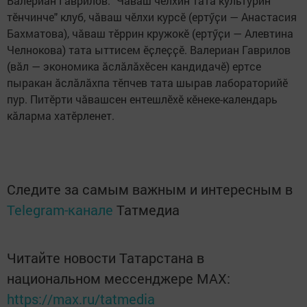
Валериан Гаврилов. "Чӑваш чӗлхин тата культурин
тӗнчинче" клуб, чӑваш чӗлхи курсӗ (ертӳҫи — Анастасия
Бахматова), чӑваш тӗррин кружокӗ (ертӳҫи — Алевтина
Челнокова) тата ыттисем ӗҫлеҫҫӗ. Валериан Гаврилов
(вӑл — экономика ӑслӑлӑхӗсен кандидачӗ) ертсе
пыракан ӑслӑлӑхпа тӗпчев тата шырав лабораторийӗ
пур. Питӗрти чӑвашсен ентешлӗхӗ кӗнеке-календарь
кӑларма хатӗрленет.
Следите за самым важным и интересным в
Telegram-канале
Татмедиа
Читайте новости Татарстана в
национальном мессенджере MАХ:
https://max.ru/tatmedia