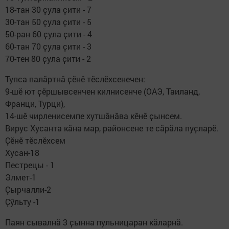
18-тан 30 ҫула ҫити - 7
30-тан 50 ҫула ҫити - 5
50-ран 60 ҫула ҫити - 4
60-тан 70 ҫула ҫити - 3
70-тен 80 ҫула ҫити - 2
Тупса палӑртнӑ ҫӗнӗ тӗслӗхсенечен:
9-шӗ ют ҫӗршывсенчен килнисенче (ОАЭ, Таиланд,
Франци, Турци),
14-шӗ чирленисемпе хутшӑнӑва кӗнӗ ҫынсем.
Вирус Хусанта кӑна мар, районсене те сӑрӑла пуҫларӗ.
Ҫӗнӗ тӗслӗхсем
Хусан-18
Пестрецы - 1
Элмет-1
Ҫырчалли-2
Ҫӳльту -1
Паян сывалнӑ 3 ҫынна пульницаран кӑларнӑ.