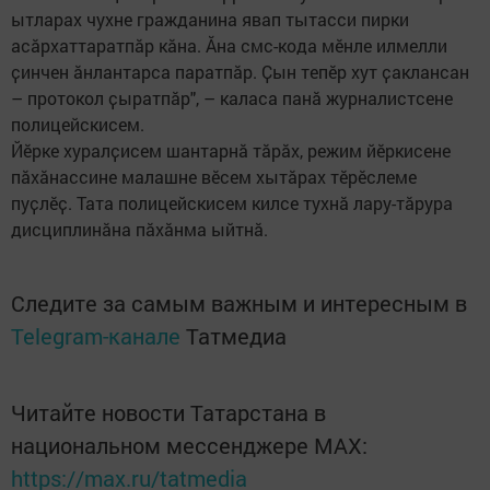
ытларах чухне гражданина явап тытасси пирки
асӑрхаттаратпӑр кӑна. Ӑна смс-кода мӗнле илмелли
ҫинчен ӑнлантарса паратпӑр. Ҫын тепӗр хут ҫаклансан
– протокол ҫыратпӑр", – каласа панӑ журналистсене
полицейскисем.
Йӗрке хуралҫисем шантарнӑ тӑрӑх, режим йӗркисене
пӑхӑнассине малашне вӗсем хытӑрах тӗрӗслеме
пуҫлӗҫ. Тата полицейскисем килсе тухнӑ лару-тӑрура
дисциплинӑна пӑхӑнма ыйтнӑ.
Следите за самым важным и интересным в
Telegram-канале
Татмедиа
Читайте новости Татарстана в
национальном мессенджере MАХ:
https://max.ru/tatmedia