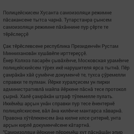
Полицейскисем Хусанта самоизоляци режимне
пӑсакансене тытса чарнӑ. Тутарстанра ҫынсем
самоизоляци режимне пӑхӑннине пур ҫӗрте те
тӗрӗслеҫҫӗ
Ҫак тӗрӗслевсене республика Президенчӗн Рустам
Миннихановӑн хушӑвӗпе ирттереҫҫӗ.
Ӗнер Колхоз пасарӗн ҫывӑхӗнче, Московская урамӗнче
полицейскийсем тӳрех икӗ нарушителя ярса тытнӑ. Пӗр
ҫамрӑкӑн хӑй ҫумӗнче докуменчӗ те, тухса ҫӳремелли
справки те пулман. Йӗрке хуралҫисем ун пирки
административлӑ майпа йӗркене пӑснӑ тесе протокол
ҫырнӑ. Халӗ ҫамрӑкӑн штраф тӳлемелле пулать.
Иккӗмӗш арҫын унӑн справки пур тесе ӗнентернӗ
полицейскисене, вӑл ӑна килӗнче мантарса хӑварнӑ.
Правона хӳтӗлекенсем ӑна килне илсе ҫитернӗ, унта
арҫын кирлӗ докуменчӗсене кӑтартнӑ.
"Самоизоляци йӗркине пӗрремӗш хут пӑснӑшӑн эпир