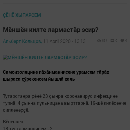
ÇӖНӖ ХЫПАРСЕМ
Мӗншӗн килте лармастӑр эсир?
Альберт Кольцов,
11 April 2020 - 13:13
891
0
0
Самоизоляцине пӑхӑнманнисене урамсем тӑрӑх
шыраса ҫӳрекенсем йышлӑ халь
Тутарстанра ҫӗнӗ 23 ҫынра коронавирус инфекцине
тупнӑ. 4 ҫынна пульницана вырттарнӑ, 19-шӗ килӗсенче
сипленеҫҫӗ.
Вӗсенчен:
18 тултарманнисем - 2