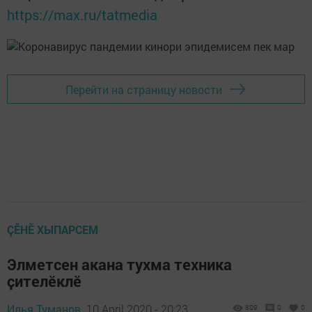
https://max.ru/tatmedia
Перейти на страницу новости
ÇӖНӖ ХЫПАРСЕМ
Элметсен акана тухма техника
ҫителӗклӗ
Илья Туманов,
10 April 2020 - 20:23
809
0
0