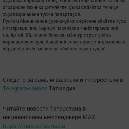
хуҫалӑха вӑрлӑхпа тивӗҫтернӗ. Ака кампанине тытӑнма
аграрисен техника ҫителӗклӗ. Ҫывӑх вӑхӑтра темиҫе
хуҫалӑхра акана тухма палӑртаҫҫӗ.
Рустам Минниханов ҫураки-уй-хир ӗҫӗсене вӑхӑтлӑ туса
ирттермеллине, тыр-пул пахалӑхне тивӗҫтермеллине
палӑртнӑ. Вӑл акара ӗҫлекен мӗнпур структурӑна
коронавируса пула йышӑннӑ санитарипе эпидемиологи
хӑрушсӑрлӑхӗн мерисене пӑхӑнса пыма хушнӑ.
Следите за самым важным и интересным в
Telegram-канале
Татмедиа
Читайте новости Татарстана в
национальном мессенджере MАХ:
https://max.ru/tatmedia