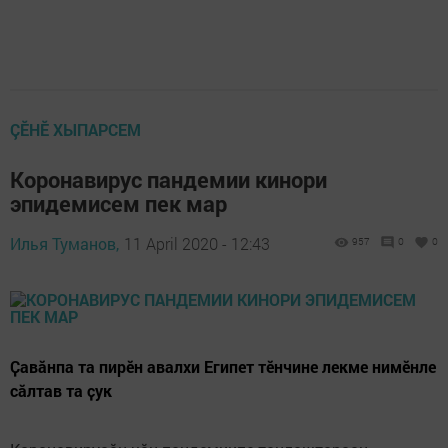
ÇӖНӖ ХЫПАРСЕМ
Коронавирус пандемии кинори
эпидемисем пек мар
Илья Туманов,
11 April 2020 - 12:43
957
0
0
Ҫавӑнпа та пирӗн авалхи Египет тӗнчине лекме нимӗнле
сӑлтав та ҫук