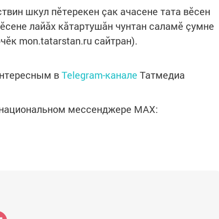
твин шкул пӗтерекен çак ачасене тата вӗсен
сене лайăх кăтартушăн чунтан саламӗ çумне
чӗк mon.tatarstan.ru сайтран).
интересным в
Telegram-канале
Татмедиа
в национальном мессенджере MАХ: