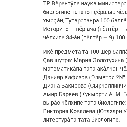
ТР Вӗрентӳпе наука министерст
биологипе тата ют çӗршыв чӗл
хыççăн, Тутарстанра 100 баллă
Историпе — пӗр ача (пӗлтӗр — 2
чӗлхипе 34-ăн (пӗлтӗр — 9) 100 
Икӗ предмета та 100-шер баллă
Çав шутра: Мария Золотухина
математикăпа тата акăлчан чӗ
Данияр Хафизов (Элметри 2№ш
Диана Бакирова (Çырчаллинчи
Амир Бареев (Кукморти А. М. 
вырăс чӗлхипе тата биологипе;
Виктория Ковалева (Ютазари У
литертурăпа тата биологипе.