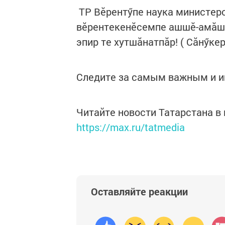
ТР Вӗрентӳпе наука министерс
вӗрентекенӗсемпе ашшӗ-амăшӗ
эпир те хутшăнатпăр! ( Сăнӳкер
Следите за самым важным и 
Читайте новости Татарстана 
https://max.ru/tatmedia
Оставляйте реакции