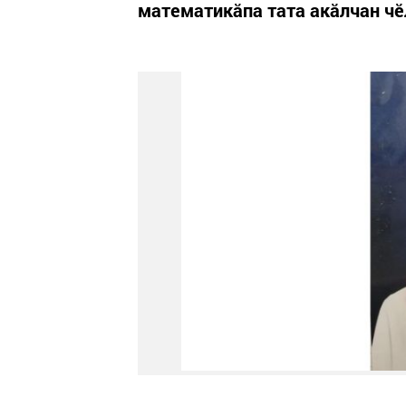
математикăпа тата акăлчан чӗ