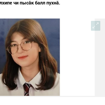
лхипе чи пысăк балл пухнă.