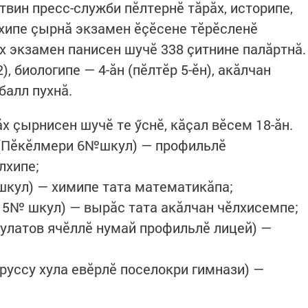
вин пресс-служби пӗлтернӗ тăрăх, историпе,
хипе çырнă экзамен ӗçӗсене тӗрӗсленӗ
х экзамен панисен шучӗ 338 çитнине палăртнă.
), биологипе — 4-ăн (пӗлтӗр 5-ӗн), акăлчан
балл пухнă.
х çырнисен шучӗ те ӳснӗ, кăçал вӗсем 18-ăн.
 (Пӗкӗлмери 6№шкул) — профильлӗ
лхипе;
кул) — химипе тата математикăпа;
 5№ шкул) — вырăс тата акăлчан чӗлхисемпе;
Булатов ячӗллӗ нумай профильлӗ лицей) —
руссу хула евӗрлӗ поселокри гимнази) —