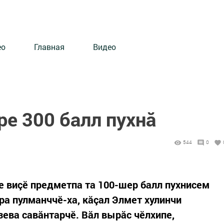
ео
Главная
Видео
е 300 балл пухнă
544
0
 виçӗ предметпа та 100-шер балл пухнисем
ра пулманччӗ-ха, кăçал Элмет хулинчи
ева савăнтарчӗ. Вăл вырăс чӗлхипе,