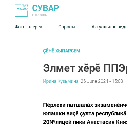
СУВАР
г. Казань
Фотогалереи
Опросы
Актуальное вид
ÇӖНӖ ХЫПАРСЕМ
Элмет хӗрӗ ППЭр
Ирина Кузьмина,
26 June 2024 - 15:08
Пӗрлехи патшалăх экзаменӗнче
юлашки виçӗ çулта республикă
20№лицей пики Анастасия Княз