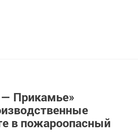
 — Прикамье»
оизводственные
те в пожароопасный