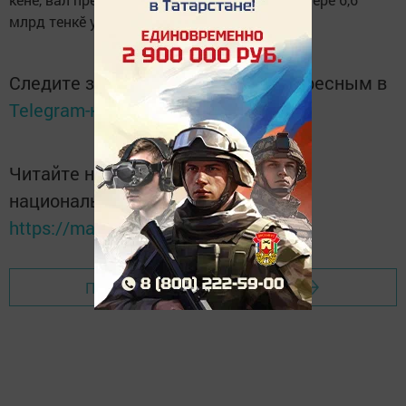
млрд тенкӗ укҫа кӗрет.
Следите за самым важным и интересным в
Telegram-канале
Татмедиа
Читайте новости Татарстана в
национальном мессенджере MАХ:
https://max.ru/tatmedia
Перейти на страницу новости