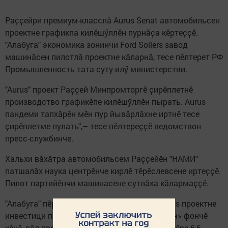
Раҫҫейри премиум-класслӑ Aurus Senat автомобильсен
проектне графикпа килӗшӳллӗн пурнӑҫа кӗртеҫҫӗ.
"Алабуга" экономика зонинчи Ford Sollers завод
машинӑсен пилотлӑ проектне кӑларнӑ, тесе пӗлтерет РФ
Промышленность тата суту-илӳ министерстви.
"Aurus" проект Раҫҫей Минпромторгӗ ҫирӗплетнӗ
производство графикӗпе килӗшӳллӗн пырать. Аurus
пандеми тапхӑрӗн мӗн пур йывӑрлӑхне иртнӗ тесе
ҫирӗплетме пулать",– тесе пӗлтереҫҫӗ ведомствон
пресс-службинче.
Хальхи вӑхӑтра автомобильсем Раҫҫейӗн "НАМИ"
патшалӑх наука центрӗнче кирлӗ тӗрӗслевсене иртеҫҫӗ.
Пилот партийӗнчи машинасене сутлӑха кӑлармаҫҫӗ.
"Алабуга" пӗрлешӳллӗ экономика зонин Aurus проектне
инвестици партнерӗ пулса арабсен «Тавазун» фончӗ
кӗнӗ, вӑл премиаллӑ автомобильсене тунӑ ҫӗре 6,6