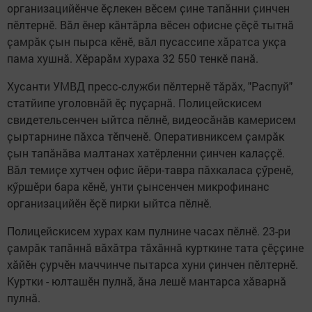
организацийӗнче ӗҫлекен вӗсем ҫине тапӑнни ҫинчен
пӗлтернӗ. Вӑл ӗнер кӑнтӑрла вӗсен офисне ҫӗҫӗ тытнӑ
ҫамрӑк ҫын пырса кӗнӗ, вӑл пусассипе хӑратса укҫа
пама хушнӑ. Хӗрарӑм хураха 32 550 тенкӗ панӑ.
Хусанти УМВД пресс-служби пӗлтернӗ тӑрӑх, "Распуй"
статйипе уголовнӑй ӗҫ пуҫарнӑ. Полицейскисем
свидетельсенчен ыйтса пӗлнӗ, видеосӑнӑв камерисем
ҫыртарнине пӑхса тӗпченӗ. Оперативниксем ҫамрӑк
ҫын тапӑнӑва малтанах хатӗрленни ҫинчен калаҫҫӗ.
Вӑл темиҫе хутчен офис йӗри-тавра пӑхкаласа ҫӳренӗ,
кӳршӗри бара кӗнӗ, унти ҫынсенчен микрофинанс
организацийӗн ӗҫӗ пирки ыйтса пӗлнӗ.
Полицейскисем хурах кам пулнине часах пӗлнӗ. 23-ри
ҫамрӑк тапӑннӑ вӑхӑтра тӑхӑннӑ курткине тата ҫӗҫҫине
хӑйӗн ҫурчӗн маччинче пытарса хуни ҫинчен пӗлтернӗ.
Куртки - юлташӗн пулнӑ, ӑна лешӗ мантарса хӑварнӑ
пулнӑ.