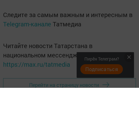
Следите за самым важным и интересным в
Telegram-канале
Татмедиа
Читайте новости Татарстана в
национальном мессенджере MАХ:
Пирӗн Телеграм?
https://max.ru/tatmedia
Подписаться
Перейти на страницу новости