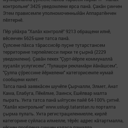
контрольне" 3425 уведомлени ярса панӑ. Ҫакӑн ҫинчен
Этем прависемпе уполномоченныйӑн Аппаратӗнчен
пӗлтернӗ.
Пӗр уйӑхра "Халӑх контролӗ" 9213 обращени илнӗ,
вӗсенчен 5625-шне татса панӑ.
Ҫулсене пӑхса тӑрассисӗр пуҫне тутарстансем
территорине тирпейлесси пирки те ҫырнӑ (2229
уведомлени). Ҫавӑн пекех "Ҫурт-йӗрпе коммуналлӑ
хуҫалӑх услугисем", "Тулашри рекламӑри йӑнӑшсем",
"Ҫулпа ҫӳрессине йӗркелени" категорисемпе нумай
сообщени килет.
Татса панӑ заявкӑсен шучӗпе Ҫырчалли, Элмет, Анат
Кама, Елабуга, Пӗкӗлме, Заинск, Ешӗлвар малта
пырать. Унта татса панӑ ыйтусен пайӗ 64-100% ҫитнӗ.
"Халӑх контрольне" www.uslugi.tatarstan.ru порталта
ҫырма пулать. Унта регистрациленмелле, кирлӗ
категорине суйласа илмелле, тӗрӗс адрес кӑтартмалла,
кӗскен проблема ҫинчен каласа памалла,