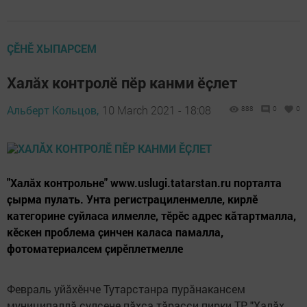
ÇӖНӖ ХЫПАРСЕМ
Халӑх контролӗ пӗр канми ӗҫлет
Альберт Кольцов,
10 March 2021 - 18:08
888
0
0
"Халӑх контрольне" www.uslugi.tatarstan.ru порталта
ҫырма пулать. Унта регистрациленмелле, кирлӗ
категорине суйласа илмелле, тӗрӗс адрес кӑтартмалла,
кӗскен проблема ҫинчен каласа памалла,
фотоматериалсем ҫирӗплетмелле
Февраль уйӑхӗнче Тутарстанра пурӑнакансем
муниципаллӑ ҫулсене пӑхса тӑрасси пирки ТР "Халӑх