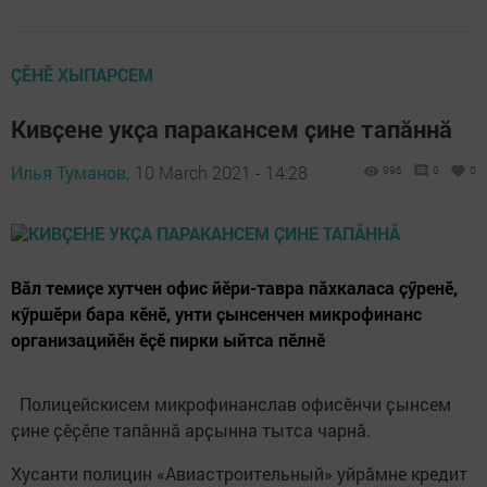
ÇӖНӖ ХЫПАРСЕМ
Кивҫене укҫа паракансем ҫине тапӑннӑ
Илья Туманов,
10 March 2021 - 14:28
996
0
0
Вӑл темиҫе хутчен офис йӗри-тавра пӑхкаласа ҫӳренӗ,
кӳршӗри бара кӗнӗ, унти ҫынсенчен микрофинанс
организацийӗн ӗҫӗ пирки ыйтса пӗлнӗ
Полицейскисем микрофинанслав офисӗнчи ҫынсем
ҫине ҫӗҫӗпе тапӑннӑ арҫынна тытса чарнӑ.
Хусанти полицин «Авиастроительный» уйрӑмне кредит