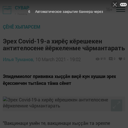
СУВАР
16+
5
Автоматическое закрытие баннера через
г. Казань
ÇӖНӖ ХЫПАРСЕМ
Эрех Covid-19-а хирӗҫ кӗрешекен
антителосене йӗркеленме чӑрмантарать
Илья Туманов,
10 March 2021 - 19:02
915
0
0
Эпидемиолог прививка хыҫҫӑн виҫӗ кун хушши эрех
ӗҫессинчен тытӑнса тӑма сӗнет
"Вакцинаци умӗн те, вакцинаци хыҫҫӑн та эрехпе