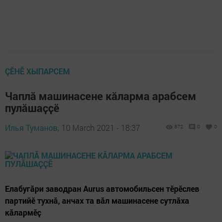
ÇӖНӖ ХЫПАРСЕМ
Чаплӑ машинасене кӑларма арабсем
пулӑшаҫҫӗ
Илья Туманов,
10 March 2021 - 18:37
872
0
0
Елабугӑри заводран Aurus автомобильсен тӗрӗслев
партийӗ тухнӑ, анчах та вӑл машинасене сутлӑха
кӑлармӗҫ