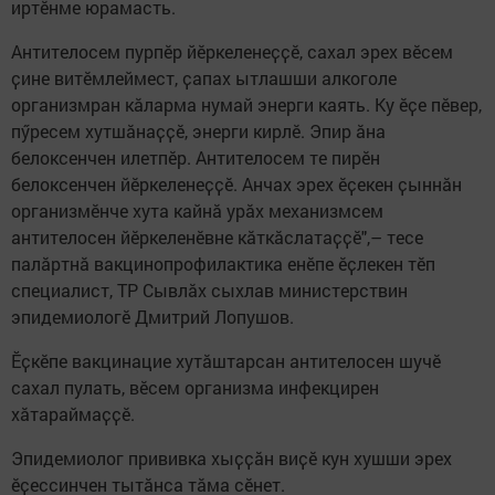
иртӗнме юрамасть.
Антителосем пурпӗр йӗркеленеҫҫӗ, сахал эрех вӗсем
ҫине витӗмлеймест, ҫапах ытлашши алкоголе
организмран кӑларма нумай энерги каять. Ку ӗҫе пӗвер,
пӳресем хутшӑнаҫҫӗ, энерги кирлӗ. Эпир ӑна
белоксенчен илетпӗр. Антителосем те пирӗн
белоксенчен йӗркеленеҫҫӗ. Анчах эрех ӗҫекен ҫыннӑн
организмӗнче хута кайнӑ урӑх механизмсем
антителосен йӗркеленӗвне кӑткӑслатаҫҫӗ",– тесе
палӑртнӑ вакцинопрофилактика енӗпе ӗҫлекен тӗп
специалист, ТР Сывлӑх сыхлав министерствин
эпидемиологӗ Дмитрий Лопушов.
Ӗҫкӗпе вакцинацие хутӑштарсан антителосен шучӗ
сахал пулать, вӗсем организма инфекцирен
хӑтараймаҫҫӗ.
Эпидемиолог прививка хыҫҫӑн виҫӗ кун хушши эрех
ӗҫессинчен тытӑнса тӑма сӗнет.