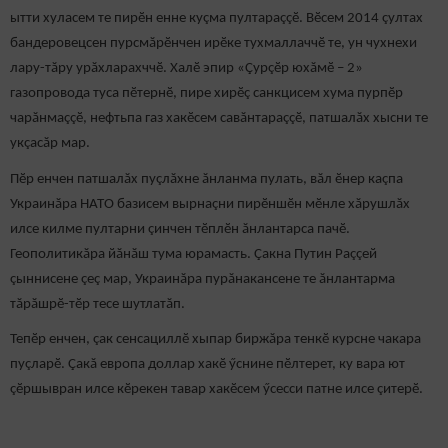
ытти хуласем те пирӗн енне куçма пултараççӗ. Вӗсем 2014 çултах
бандеровецсен пурсмăрӗнчен ирӗке тухмаллаччӗ те, ун чухнехи
лару-тăру урăхларахччӗ. Халӗ эпир «Çурçӗр юхăмӗ – 2»
газопровода туса пӗтернӗ, пире хирӗç санкцисем хума пурпӗр
чарăнмаççӗ, нефтьпа газ хакӗсем савăнтараççӗ, патшалăх хысни те
укçасăр мар.
Пӗр енчен патшалăх пуçлăхне ăнланма пулать, вăл ӗнер каçпа
Украинăра НАТО базисем вырнаçни пирӗншӗн мӗнле хăрушлăх
илсе килме пултарни çинчен тӗплӗн ăнлантарса пачӗ.
Геополитикăра йăнăш тума юрамасть. Çакна Путин Раççей
çыннисене çеç мар, Украинăра пурăнакансене те ăнлантарма
тăрăшрӗ-тӗр тесе шутлатăп.
Тепӗр енчен, çак сенсациллӗ хыпар биржăра тенкӗ курсне чакара
пуçларӗ. Çакă европа доллар хакӗ ӳснине пӗлтерет, ку вара ют
çӗршывран илсе кӗрекен тавар хакӗсем ӳсесси патне илсе çитерӗ.