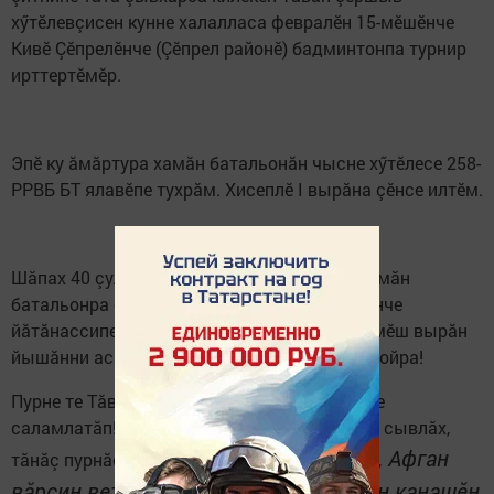
хӳтӗлевçисен кунне халалласа февралӗн 15-мӗшӗнче
Кивӗ Çӗпрелӗнче (Çӗпрел районӗ) бадминтонпа турнир
ирттертӗмӗр.
Эпӗ ку ăмăртура хамăн батальонăн чысне хӳтӗлесе 258-
РРВБ БТ ялавӗпе тухрăм. Хисеплӗ I вырăна çӗнсе илтӗм.
Шăпах 40 çул каялла, 1982 çулта, çак кун хамăн
батальонра салтаксен хушшинче турник çинче
йăтăнассипе тата кире пуканӗ йăтассипе 1-мӗш вырăн
йышăнни аса килчӗ. Атьсем, эпӗ халӗ те стройра!
Пурне те Тăван çӗршыв хӳтӗлевçисен кунӗпе
саламлатăп! Хăвăра тата çемйӗрсене çирӗп сывлăх,
(Виктор ПЕТУХОВ, Афган
тăнăç пурнăç сунатăп!
вăрçин ветеранӗ, районти Ветерансен канашӗн