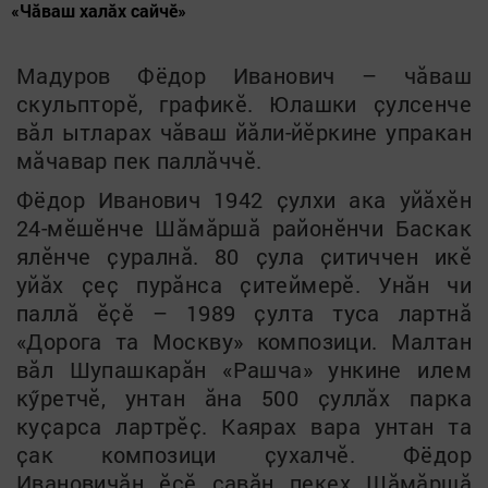
«Чăваш халăх сайчӗ»
Мадуров Фёдор Иванович
–
чӑваш
скульпторӗ, графикӗ. Юлашки ҫулсенче
вӑл ытларах чӑваш йӑли-йӗркине упракан
мӑчавар пек паллӑччӗ.
Фёдор Иванович 1942 ҫулхи ака уйӑхӗн
24-мӗшӗнче Шӑмӑршӑ районӗнчи Баскак
ялӗнче ҫуралнӑ. 80 ҫула ҫитиччен икӗ
уйӑх ҫеҫ пурӑнса ҫитеймерӗ. Унӑн чи
паллӑ ӗҫӗ
–
1989 ҫулта туса лартнӑ
«Дорога та Москву» композици. Малтан
вӑл Шупашкарӑн «Рашча» ункине илем
кӳретчӗ, унтан ӑна 500 ҫуллӑх парка
куҫарса лартрӗҫ. Каярах вара унтан та
ҫак композици ҫухалчӗ. Фёдор
Ивановичӑн ӗҫӗ ҫавӑн пекех Шӑмӑршӑ