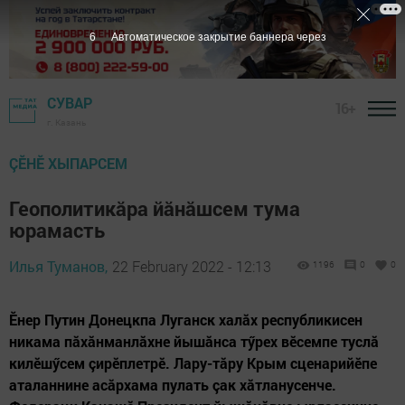
5
Автоматическое закрытие баннера через
СУВАР
16+
г. Казань
ÇӖНӖ ХЫПАРСЕМ
Геополитикăра йăнăшсем тума
юрамасть
Илья Туманов,
22 February 2022 - 12:13
1196
0
0
Ӗнер Путин Донецкпа Луганск халăх республикисен
никама пăхăнманлăхне йышăнса тӳрех вӗсемпе туслă
килӗшӳсем çирӗплетрӗ. Лару-тăру Крым сценарийӗпе
аталаннине асăрхама пулать çак хăтланусенче.