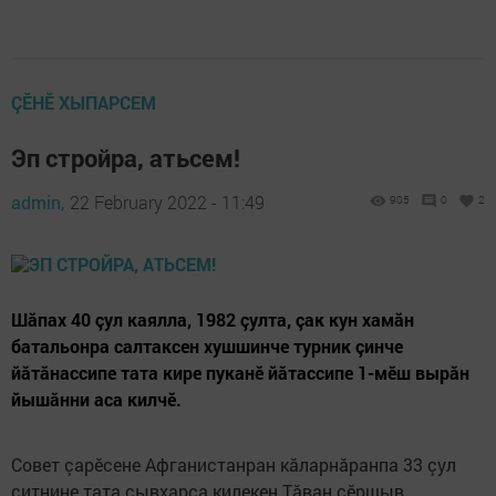
ÇӖНӖ ХЫПАРСЕМ
Эп стройра, атьсем!
admin,
22 February 2022 - 11:49
905
0
2
Шăпах 40 çул каялла, 1982 çулта, çак кун хамăн
батальонра салтаксен хушшинче турник çинче
йăтăнассипе тата кире пуканӗ йăтассипе 1-мӗш вырăн
йышăнни аса килчӗ.
Совет çарӗсене Афганистанран кăларнăранпа 33 çул
çитнине тата çывхарса килекен Тăван çӗршыв