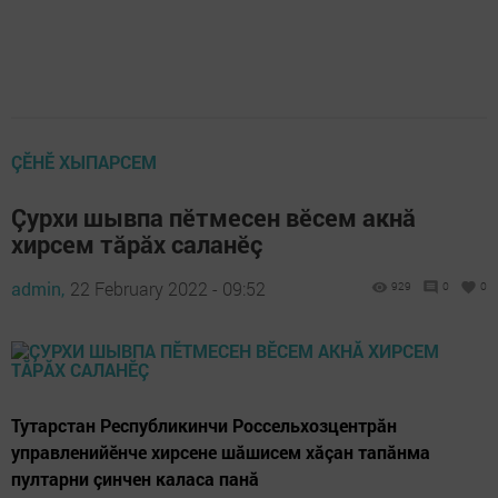
ÇӖНӖ ХЫПАРСЕМ
Çурхи шывпа пӗтмесен вӗсем акнă
хирсем тăрăх саланӗç
admin,
22 February 2022 - 09:52
929
0
0
Тутарстан Республикинчи Россельхозцентрăн
управленийӗнче хирсене шăшисем хăçан тапăнма
пултарни çинчен каласа панă