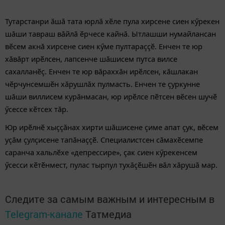
Тутарстанри ăшă тата юрлă хӗле пула хирсене сиен кӳрекен
шăши тавраш вăйлă ӗрчесе кайнă. Ытлашши нумайлансан
вӗсем акнă хирсене сиен кӳме пултараççӗ. Енчен те юр
хăвăрт ирӗлсен, лапсенче шăшисем путса вилсе
сахалланӗç. Енчен те юр вăраххăн ирӗлсен, кăшлакан
чӗрчунсемшӗн хăрушлăх пулмасть. Енчен те çуркунне
шăши виллисем курăнмасан, юр ирӗлсе пӗтсен вӗсен шучӗ
ӳсессе кӗтсех тăр.
Юр ирӗлнӗ хыççăнах хирти шăшисене çиме апат çук, вӗсем
уçăм çулçисене тапăнаççӗ. Специалистсен сăмахӗсемпе
саранча хальлӗхе «депрессире», çак сиен кӳрекенсем
ӳсесси кӗтӗнмест, пулас тырпул тухăçӗшӗн вăл хăрушă мар.
Следите за самым важным и интересным в
Telegram-канале
Татмедиа