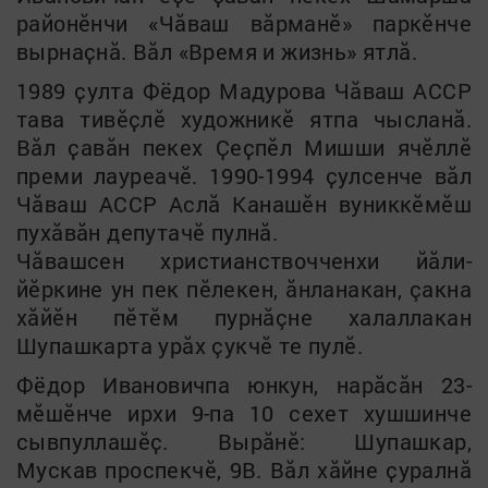
районӗнчи «Чӑваш вӑрманӗ» паркӗнче
вырнаҫнӑ. Вӑл «Время и жизнь» ятлӑ.
1989 ҫулта Фёдор Мадурова Чӑваш АССР
тава тивӗҫлӗ художникӗ ятпа чысланӑ.
Вӑл ҫавӑн пекех Ҫеҫпӗл Мишши ячӗллӗ
преми лаур
е
ачӗ. 1990
-
1994 ҫулсенче вӑл
Чӑваш АССР Аслӑ Канашӗн вуниккӗмӗш
пухӑвӑн депутачӗ пулнӑ.
Чăвашсен христианствочченхи йăли-
йӗркине ун пек пӗлекен, ăнланакан, çакна
хăйӗн пӗтӗм пурнăçне халаллакан
Шупашкарта урăх çукчӗ те пулӗ.
Фёдор Ивановичпа юнкун, нарӑсӑн 23-
мӗшӗнче ирхи 9-па 10 сехет хушшинче
сывпуллашӗҫ. Вырӑнӗ: Шупашкар,
Мускав проспекчӗ, 9В.
Вăл хăйне
ҫуралнӑ