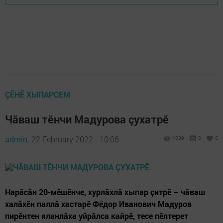
ÇӖНӖ ХЫПАРСЕМ
Чăваш тӗнчи Мадурова çухатрӗ
admin,
22 February 2022 - 10:06
1039
0
0
Нарӑсӑн 20-мӗшӗнче, хурлӑхлӑ хыпар ҫитрӗ – чӑваш
халӑхӗн паллӑ хастарӗ Фёдор Иванович Мадуров
пирӗнтен яланлӑха уйрӑлса кайрӗ, тесе пӗлтерет