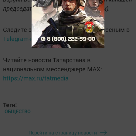
председателӗ. Автор сăнӳкерчӗкӗсем).
Следите за самым важным и интересным в
Telegram-канале
Татмедиа
Читайте новости Татарстана в
национальном мессенджере MАХ:
https://max.ru/tatmedia
Теги:
ОБЩЕСТВО
Перейти на страницу новости