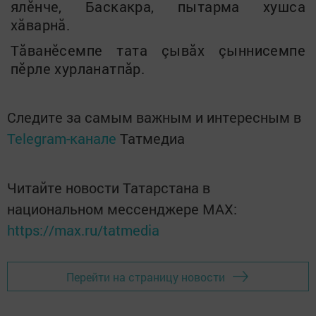
ялӗнче, Баскакра, пытар
ма хушса
хăварнă
.
Тăванӗсемпе тата çывăх çыннисемпе
пӗрле хурланатпăр.
Следите за самым важным и интересным в
Telegram-канале
Татмедиа
Читайте новости Татарстана в
национальном мессенджере MАХ:
https://max.ru/tatmedia
Перейти на страницу новости