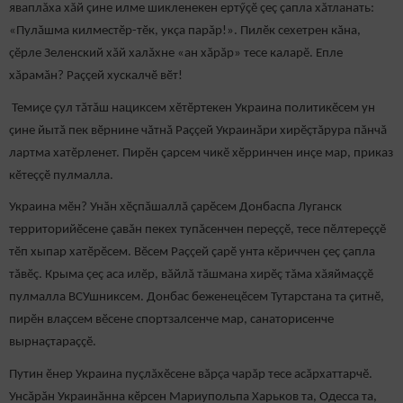
яваплăха хăй çине илме шикленекен ертӳçӗ çеç çапла хăтланать:
«Пулăшма килместӗр-тӗк, укçа парăр!». Пилӗк сехетрен кăна,
çӗрле Зеленский хăй халăхне «ан хăрăр» тесе каларӗ. Епле
хăрамăн? Раççей хускалчӗ вӗт!
Темиçе çул тăтăш нациксем хӗтӗртекен Украина политикӗсем ун
çине йытă пек вӗрнине чăтнă Раççей Украинăри хирӗçтăрура пăнчă
лартма хатӗрленет. Пирӗн çарсем чикӗ хӗрринчен инçе мар, приказ
кӗтеççӗ пулмалла.
Украина мӗн? Унăн хӗçпăшаллă çарӗсем Донбаспа Луганск
территорийӗсене çавăн пекех тупăсенчен переççӗ, тесе пӗлтереççӗ
тӗп хыпар хатӗрӗсем. Вӗсем Раççей çарӗ унта кӗриччен çеç çапла
тăвӗç. Крыма çеç аса илӗр, вăйлă тăшмана хирӗç тăма хăяймаççӗ
пулмалла ВСУшниксем. Донбас беженецӗсем Тутарстана та çитнӗ,
пирӗн влаçсем вӗсене спортзалсенче мар, санаторисенче
вырнаçтараççӗ.
Путин ӗнер Украина пуçлăхӗсене вăрçа чарăр тесе асăрхаттарчӗ.
Унсăрăн Украинăнна кӗрсен Мариупольпа Харьков та, Одесса та,