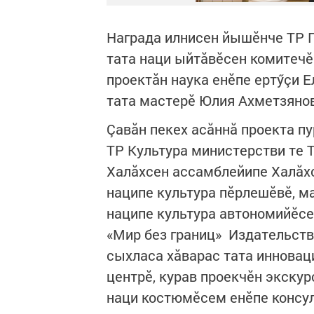
Награда илнисен йышӗнче ТР П
тата наци ыйтăвӗсен комитеч
проектăн наука енӗпе ертӳçи 
тата мастерӗ Юлия Ахметзянов
Çавăн пекех асăннă проекта п
ТР Культура министерстви те 
Халăхсен ассамблейипе Халăхс
наципе культура пӗрлешӗвӗ, ма
наципе культура автономийӗсе
«Мир без границ» Издательств
сыхласа хăварас тата инновац
центрӗ, курав проекчӗн экску
наци костюмӗсем енӗпе консул