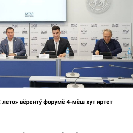
: лето» вӗрентӳ форумӗ 4-мӗш хут иртет