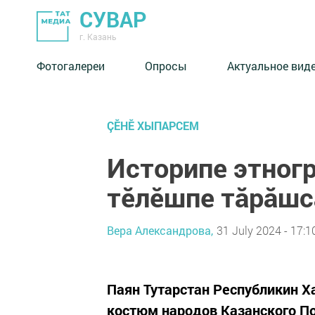
СУВАР
г. Казань
Фотогалереи
Опросы
Актуальное вид
ÇӖНӖ ХЫПАРСЕМ
Историпе этног
тӗлӗшпе тăрăшс
Вера Александрова,
31 July 2024 - 17:1
Паян Тутарстан Республикин Х
костюм народов Казанского По