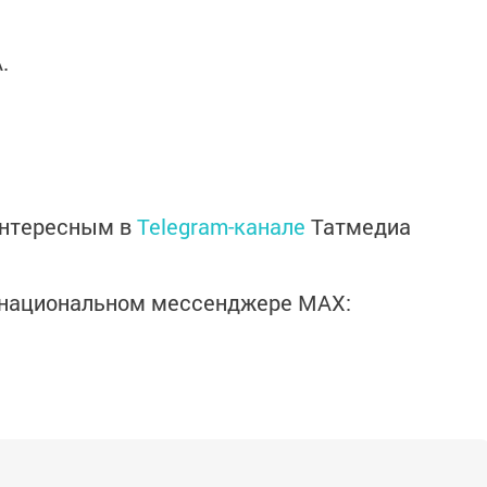
.
интересным в
Telegram-канале
Татмедиа
в национальном мессенджере MАХ: