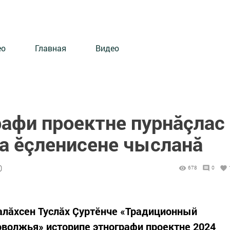
ео
Главная
Видео
рафи проектне пурнăçлас
а ӗçленисене чысланă
0
678
0
алăхсен Туслăх Çуртӗнче «Традиционный
волжья» историпе этнографи проектне 2024