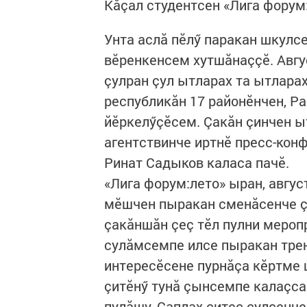
Кăçал студентсен «Лига форум:
Унта аслă пӗлӳ паракан шкулс
вӗренкенсем хутшăнаççӗ. Авгу
çулран çул ытларах та ытларах
республикăн 17 районӗнчен, Ра
йӗркелӳçӗсем. Çакăн çинчен 
агентствинче иртнӗ пресс-кон
Ринат Садыков каласа пачӗ.
«Лига форум:лето» ыран, авгус
мӗшчен пыракан сменăсенче ç
çакăншăн çеç тӗл пулни мероп
сулăмсемпе илсе пыракан тре
интересӗсене пурнăçа кӗртме 
çитӗнӳ тунă çынсемпе калаçс
пулăшу. Çаплах çитес çулсенч