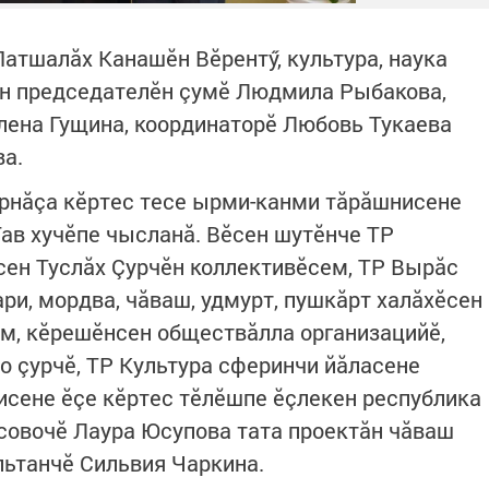
атшалăх Канашӗн Вӗрентӳ, культура, наука
ӗн председателӗн çумӗ Людмила Рыбакова,
Елена Гущина, координаторӗ Любовь Тукаева
а.
урнăçа кӗртес тесе ырми-канми тăрăшнисене
Тав хучӗпе чысланă. Вӗсен шутӗнче ТР
ен Туслăх Çурчӗн коллективӗсем, ТР Вырăс
ри, мордва, чăваш, удмурт, пушкăрт халăхӗсен
м, кӗрешӗнсен обществăлла организацийӗ,
о çурчӗ, ТР Культура сферинчи йăласене
исене ӗçе кӗртес тӗлӗшпе ӗçлекен республика
рсовочӗ Лаура Юсупова тата проектăн чăваш
ьтанчӗ Сильвия Чаркина.