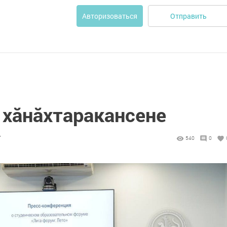
Отправить
Авторизоваться
 хăнăхтаракансене
7
540
0