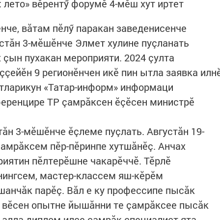
 лето» вӗрентӳ форумӗ 4-мӗш хут иртет
енче, вăтам пӗлӳ паракан заведенисенче
стăн 3-мӗшӗнче Элмет хулине пуçланать
 çын пухакан мероприяти. 2024 çулта
ççейӗн 9 регионӗнчен икӗ пин ытла заявка илн
ытларикун «Татар-информ» информаци
ференцире ТР çамрăксен ӗçӗсен министрӗ
тăн 3-мӗшӗнче ӗçлеме пуçлать. Августăн 19-
амрăксем пӗр-пӗринпе хутшăнӗç. Анчах
риятин пӗлтерӗшне чакарӗччӗ. Тӗрлӗ
нингсем, мастер-классем яш-кӗрӗм
шанчăк парӗç. Вăл е ку профессипе пысăк
а вӗсен опытне йышăнни те çамрăксее пысăк
е алла диплом илсе çамрăк специалист ята