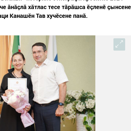
е ăнăçлă хăтлас тесе тăрăшса ӗçленӗ çынсене
ци Канашӗн Тав хучӗсене панă.