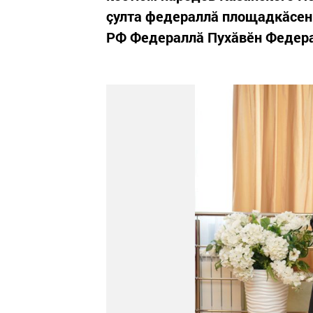
çулта федераллă площадкăсенч
РФ Федераллă Пухăвӗн Федера