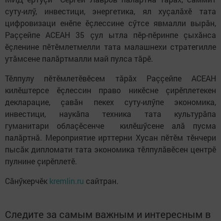
суту-илӳ, инвестици, энергетика, ял хуçалăхӗ тата
цифровизаци енӗпе ӗçлессине сӳтсе явмалли вырăн,
Раççейпе АСЕАН 35 çул ытла пӗр-пӗринпе çыхăнса
ӗçленине пӗтӗмлетмелли тата малашнехи стратегилле
утăмсене палăртмалли май пулса тăрӗ.
Тӗлпулу пӗтӗмлетӗвӗсем тăрăх Раççейпе АСЕАН
килӗштерсе ӗçлессин право никӗсне çирӗплетекен
декларацие, çавăн пекех суту-илӳпе экономика,
инвестици, наукăпа техника тата культурăпа
гуманитари облаçӗсенче килӗшӳсене алă пусма
палăртнă. Мероприятие ирттерни Хусан пӗтӗм тӗнчери
пысăк дипломати тата экономика тӗлпулăвӗсен центрӗ
пулнине çирӗплетӗ.
Сăнӳкерчӗк
kremlin.ru
сайтран.
Следите за самым важным и интересным в