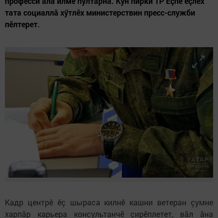
професси ала илме пултарнă. Кун пирки ТР Ӗçпе ӗçлӗх
тата социаллă хӳтлӗх министерствин пресс-служби
пӗлтерет.
Кадр центрӗ ӗç шыраса килнӗ кашни ветеран çумне
харпăр карьера консультанчӗ çирӗплетет, вăл ăна