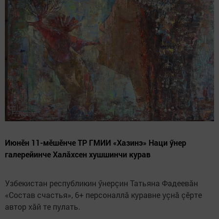
Июнӗн 11-мӗшӗнче ТР ГМИИ «Хазинэ» Наци ӳнер
галерейинче Халăхсен хушшинчи курав
Узбекистан республикин ӳнерçин Татьяна Фадеевăн
«Состав счастья», 6+ персоналлă куравне уçнă çӗрте
автор хăй те пулать.