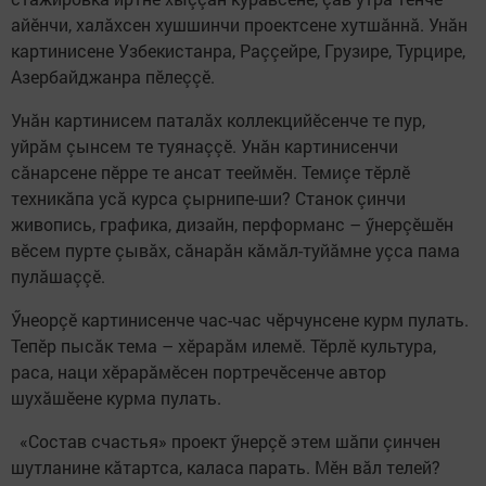
айӗнчи, халăхсен хушшинчи проектсене хутшăннă. Унăн
картинисене Узбекистанра, Раççейре, Грузире, Турцире,
Азербайджанра пӗлеççӗ.
Унăн картинисем паталăх коллекцийӗсенче те пур,
уйрăм çынсем те туянаççӗ. Унăн картинисенчи
сăнарсене пӗрре те ансат тееймӗн. Темиçе тӗрлӗ
техникăпа усă курса çырнипе-ши? Станок çинчи
живопись, графика, дизайн, перформанс – ӳнерçӗшӗн
вӗсем пурте çывăх, сăнарăн кăмăл-туйăмне уçса пама
пулăшаççӗ.
Ӳнеорçӗ картинисенче час-час чӗрчунсене курм пулать.
Тепӗр пысăк тема – хӗрарăм илемӗ. Тӗрлӗ культура,
раса, наци хӗрарăмӗсен портречӗсенче автор
шухăшӗене курма пулать.
«Состав счастья» проект ӳнерçӗ этем шăпи çинчен
шутланине кăтартса, каласа парать. Мӗн вăл телей?