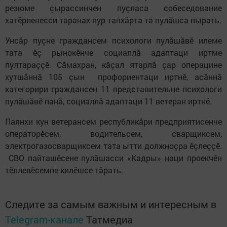
резюме çырассинчен пуçласа собеседование
хатӗрленесси таранах пур тапхăрта та пулăшса пырать.
Унсăр пуçне граждансем психологи пулăшăвӗ илеме
тата ӗç рынокӗнче социаллă адаптаци иртме
пултараççӗ. Сăмахран, кăçал ятарлă çар операцине
хутшăннă 105 çын профориентаци иртнӗ, асăннă
категорири граждансен 11 представительне психологи
пулăшăвӗ панă, социаллă адаптаци 11 ветеран иртнӗ.
Паянхи кун ветерансем республикăри предприятисенче
операторӗсем, водительсем, сварщиксем,
электрогазосварщиксем тата ытти должноçра ӗçлеççӗ.
СВО пайташӗсене пулăшасси «Кадры» наци проекчӗн
тӗллевӗсемпе килӗшсе тăрать.
Следите за самым важным и интересным в
Telegram-канале
Татмедиа