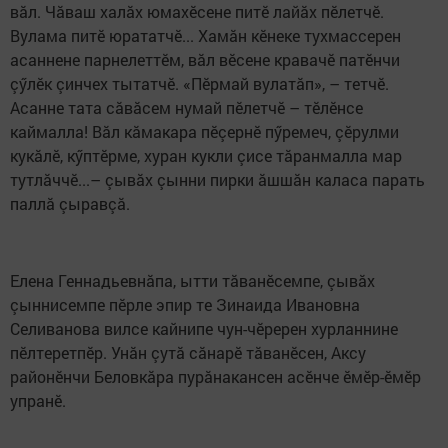
вăл. Чăваш халăх юмахӗсене питӗ лайăх пӗлетчӗ.
Вулама питӗ юрататчӗ... Хамăн кӗнеке тухмассерен
асаннене парнелеттӗм, вăл вӗсене кравачӗ патӗнчи
çӳлӗк çинчех тытатчӗ. «Пӗрмай вулатăп», – тетчӗ.
Асанне тата сăвăсем нумай пӗлетчӗ – тӗлӗнсе
каймалла! Вăл кăмакара пӗçернӗ пӳремеч, çӗрулми
кукăлӗ, кӳптӗрме, хуран кукли çисе тăранмалла мар
тутлăччӗ...– çывăх çынни пирки ăшшăн каласа парать
паллă çыравçă.
Елена Геннадьевнăпа, ытти тăванӗсемпе, çывăх
çыннисемпе пӗрле эпир те Зинаида Ивановна
Селиванова вилсе кайнипе чун-чӗререн хурланнине
пӗлтеретпӗр. Унăн çутă сăнарӗ тăванӗсен, Аксу
районӗнчи Беловкăра пурăнакансен асӗнче ӗмӗр-ӗмӗр
упранӗ.