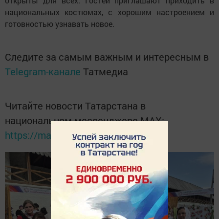
открыты для всех. Гостей приглашают приходить в
национальных костюмах, с хорошим настроением и
готовностью узнавать новое.
Следите за самым важным и интересным в
Telegram-канале
Татмедиа
Читайте новости Татарстана в
национальном мессенджере MАХ:
https://max.ru/tatmedia