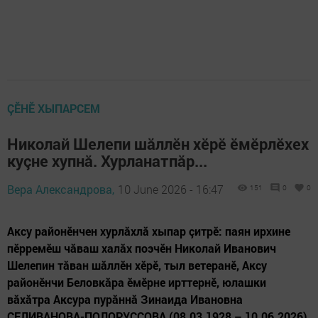
ÇӖНӖ ХЫПАРСЕМ
Николай Шелепи шăллӗн хӗрӗ ӗмӗрлӗхех
куçне хупнă. Хурланатпăр...
Вера Александрова,
10 June 2026 - 16:47
151
0
0
Аксу районӗнчен хурлăхлă хыпар çитрӗ: паян ирхине
пӗрремӗш чăваш халăх поэчӗн Николай Иванович
Шелепин тăван шăллӗн хӗрӗ, тыл ветеранӗ, Аксу
районӗнчи Беловкăра ӗмӗрне ирттернӗ, юлашки
вăхăтра Аксура пурăннă Зинаида Ивановна
СЕЛИВАНОВА-ПОЛОРУССОВА (08.03.1928 – 10.06.2026)