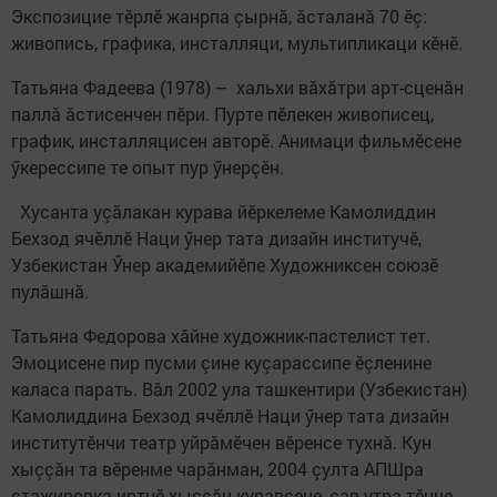
Экспозицие тӗрлӗ жанрпа çырнă, ăсталанă 70 ӗç:
живопись, графика, инсталляци, мультипликаци кӗнӗ.
Татьяна Фадеева (1978) – хальхи вăхăтри арт-сценăн
паллă ăстисенчен пӗри. Пурте пӗлекен живописец,
график, инсталляцисен авторӗ. Анимаци фильмӗсене
ӳкерессипе те опыт пур ӳнерçӗн.
Хусанта уçăлакан курава йӗркелеме Камолиддин
Бехзод ячӗллӗ Наци ӳнер тата дизайн институчӗ,
Узбекистан Ӳнер академийӗпе Художниксен союзӗ
пулăшнă.
Татьяна Федорова хăйне художник-пастелист тет.
Эмоцисене пир пусми çине куçарассипе ӗçленине
каласа парать. Вăл 2002 ула ташкентири (Узбекистан)
Камолиддина Бехзод ячӗллӗ Наци ӳнер тата дизайн
институтӗнчи театр уйрăмӗчен вӗренсе тухнă. Кун
хыççăн та вӗренме чарăнман, 2004 çулта АПШра
стажировка иртнӗ хыççăн куравсене, çав утра тӗнче