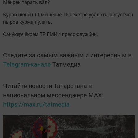
Мӗнрен тăрать вăл?
Курав июнӗн 11-мӗшӗнче 16 сехетре уçăлать, августчен
пырса курма пулать.
Сăнӳкерчӗксем ТР ГМИИ пресс-службин.
Следите за самым важным и интересным в
Telegram-канале
Татмедиа
Читайте новости Татарстана в
национальном мессенджере MАХ:
https://max.ru/tatmedia