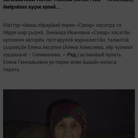
ӗмӗрлӗхех куçне хупнă...
Маттур чăваш хӗрарăмӗ пирки «Сувар» хаçатра та
пӗрре мар çырнă. Зинаида Ивановна «Сувар» хаçатăн
кулленхи авторӗн, пултаруллă журналистăн, талантлă
çыравçăн Елена Аксупин (Алена Алексеева, хӗр чухнехи
хушамачӗ – Селиванова.
– Ред.
) асламăшӗ пулать.
Елена Геннадьевна ун пирки ялан ăшшăн каласа
парать.