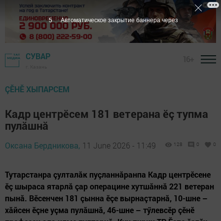
3
Автоматическое закрытие баннера через
СУВАР
16+
г. Казань
ÇӖНӖ ХЫПАРСЕМ
Кадр центрӗсем 181 ветерана ӗç тупма
пулăшнă
Оксана Бердникова,
11 June 2026 - 11:49
128
0
0
Тутарстанра çулталăк пуçланнăранпа Кадр центрӗсене
ӗç шыраса ятарлă çар операцине хутшăннă 221 ветеран
пынă. Вӗсенчен 181 çынна ӗçе вырнаçтарнă, 10-шне –
хăйсен ӗçне уçма пулăшнă, 46-шне – тӳлевсӗр çӗнӗ