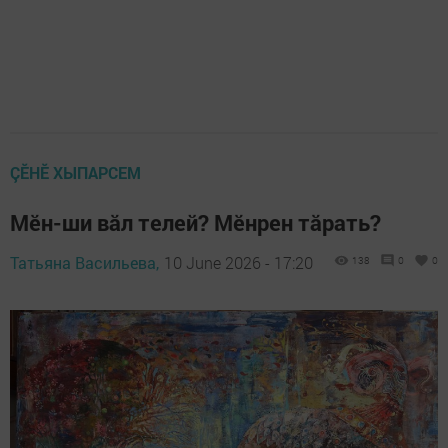
ÇӖНӖ ХЫПАРСЕМ
Мӗн-ши вăл телей? Мӗнрен тăрать?
Татьяна Васильева,
10 June 2026 - 17:20
138
0
0