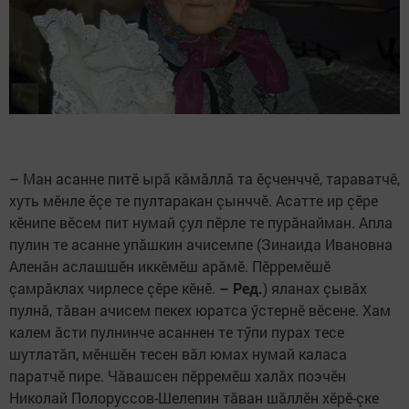
– Ман асанне питӗ ырă кăмăллă та ӗçченччӗ, тараватчӗ,
хуть мӗнле ӗçе те пултаракан çынччӗ. Асатте ир çӗре
кӗнипе вӗсем пит нумай çул пӗрле те пурăнайман. Апла
пулин те асанне упăшкин ачисемпе (Зинаида Ивановна
Аленăн аслашшӗн иккӗмӗш арăмӗ. Пӗрремӗшӗ
çамрăклах чирлесе çӗре кӗнӗ.
– Ред.
) яланах çывăх
пулнă, тăван ачисем пекех юратса ӳстернӗ вӗсене. Хам
калем ăсти пулнинче асаннен те тӳпи пурах тесе
шутлатăп, мӗншӗн тесен вăл юмах нумай каласа
паратчӗ пире. Чăвашсен пӗрремӗш халăх поэ­чӗн
Николай Полоруссов-Шелепин тăван шăллӗн хӗрӗ-çке