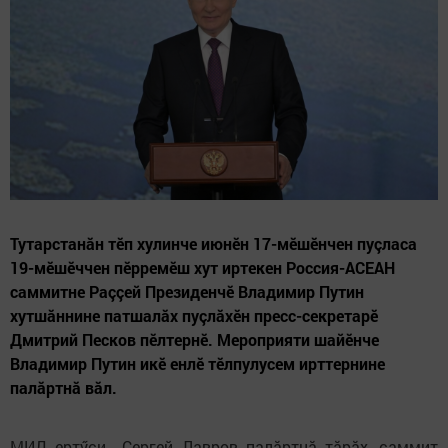
Тутарстанăн тӗп хулинче июнӗн 17-мӗшӗнчен пуçласа
19-мӗшӗччен пӗрремӗш хут иртекен Россия-АСЕАН
саммитне Раççей Президенчӗ Владимир Путин
хутшăннине патшалăх пуçлăхӗн пресс-секретарӗ
Дмитрий Песков пӗлтернӗ. Мероприяти шайӗнче
Владимир Путин икӗ енлӗ тӗлпулусем ирттернине
палăртнă вăл.
МИД ертӳçи Сергей Лавров палăртнă тăрăх, саммит