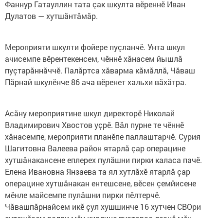
Фаннур Гатауллин тата çак шкулта вӗреннӗ Иван
Дулатов — хутшăнтăмăр.
Мероприяти шкулти фойере пуçланчӗ. Унта шкул
ачисемпе вӗрентекенсем, чӗннӗ хăнасем йышлă
пуçтарăннăччӗ. Палăртса хăварма кăмăллă, Чăваш
Пăрнай шкулӗнче 86 ача вӗренет хальхи вăхăтра.
Асăну мероприятине шкул директорӗ Николай
Владимирович Хвостов уçрӗ. Вăл пурне те чӗннӗ
хăнасемпе, мероприяти планӗпе паллаштарчӗ. Сурия
Шагитовна Валеева район ятарлă çар операцине
хутшăнакансене еплерех пулăшни пирки каласа пачӗ.
Елена Ивановна Янзаева та ял хутлăхӗ ятарлă çар
операцине хутшăнакан ентешсене, вӗсен çемйисене
мӗнле майсемпе пулăшни пирки пӗлтерчӗ.
Чăвашпăрнайсем икӗ çул хушшинче 16 хутчен СВОри