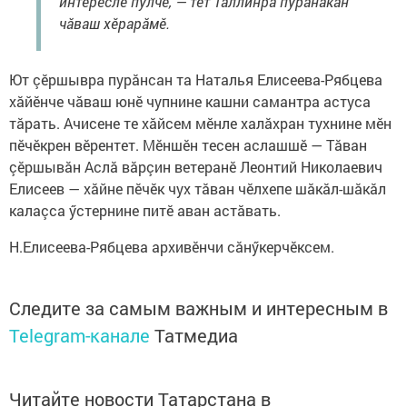
интереслӗ пулчӗ, — тет Таллинра пурăнакан
чăваш хӗрарăмӗ.
Ют çӗршывра пурăнсан та Наталья Елисеева-Рябцева
хăйӗнче чăваш юнӗ чупнине кашни самантра астуса
тăрать. Ачисене те хăйсем мӗнле халăхран тухнине мӗн
пӗчӗкрен вӗрентет. Мӗншӗн тесен аслашшӗ — Тăван
çӗршывăн Аслă вăрçин ветеранӗ Леонтий Николаевич
Елисеев — хăйне пӗчӗк чух тăван чӗлхепе шăкăл-шăкăл
калаçса ӳстернине питӗ аван астăвать.
Н.Елисеева-Рябцева архивӗнчи сăнӳкерчӗксем.
Следите за самым важным и интересным в
Telegram-канале
Татмедиа
Читайте новости Татарстана в