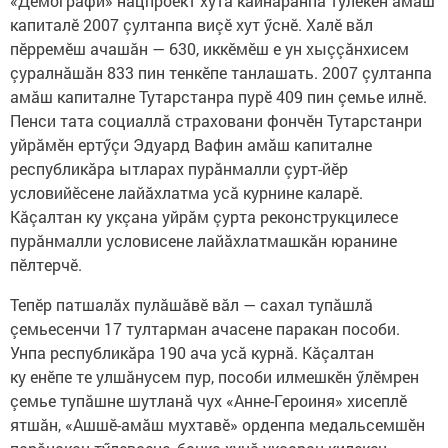
«Демографи» нацпроект хута кайнăранпа тӳлекен амăш
капиталӗ 2007 çултанпа виçӗ хут ӳснӗ. Халӗ вăл
пӗрремӗш ачашăн — 630, иккӗмӗш е ун хыççăнхисем
çуралнăшăн 833 пин тенкӗпе танлашать. 2007 çултанпа
амăш капиталне Тутарстанра пурӗ 409 пин çемье илнӗ.
Пенси тата социаллă страховани фончӗн Тутарстанри
уйрăмӗн ертӳçи Эдуард Вафин амăш капиталне
республикăра ытларах пурăнмалли çурт-йӗр
условийӗсене лайăхлатма усă курнине каларӗ.
Кăçалтан ку укçана уйрăм çурта реконструкцилесе
пурăнмалли условисене лайăхлатмашкăн юранине
пӗлтерчӗ.
Тепӗр патшалăх пулăшăвӗ вăл — сахал тупăшлă
çемьесенчи 17 тултарман ачасене паракан пособи.
Унпа республикăра 190 ача усă курнă. Кăçалтан
ку енӗпе те улшăнусем пур, пособи илмешкӗн ӳлӗмрен
çемье тупăшне шутланă чух «Анне-Героиня» хисеплӗ
ятшăн, «Ашшӗ-амăш мухтавӗ» орденпа медальсемшӗн