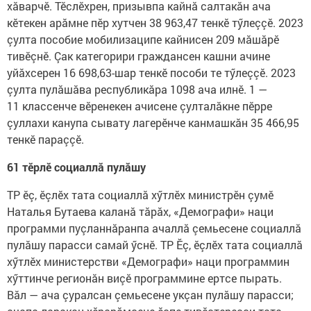
хăварчӗ. Тӗслӗхрен, призывпа кайнă салтакăн ача
кӗтекен арăмне пӗр хутчен 38 963,47 тенкӗ тӳлеççӗ. 2023
çулта пособие мобилизаципе кайнисен 209 мăшăрӗ
тивӗçнӗ. Çак категорири граждансен кашни ачине
уйăхсерен 16 698,63-шар тенкӗ пособи те тӳлеççӗ. 2023
çулта пулăшăва республикăра 1098 ача илнӗ. 1 —
11 классенче вӗренекен ачисене çулталăкне пӗрре
çуллахи канупа сывату лагерӗнче канмашкăн 35 466,95
тенкӗ параççӗ.
61 тӗрлӗ социаллă пулăшу
ТР ӗç, ӗçлӗх тата социаллă хӳтлӗх министрӗн çумӗ
Наталья Бутаева каланă тăрăх, «Демографи» наци
программи пуçланнăранпа ачаллă çемьесене социаллă
пулăшу парасси самай ӳснӗ. ТР Ӗç, ӗçлӗх тата социаллă
хӳтлӗх министерстви «Демографи» наци программин
хӳттинче регионăн виçӗ программине ертсе пырать.
Вăл — ача çуралсан çемьесене укçан пулăшу парасси;