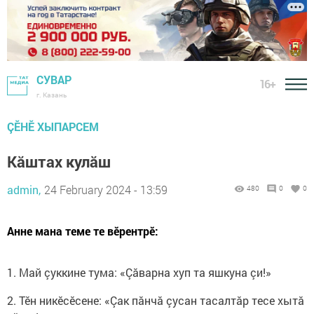
СУВАР
16+
г. Казань
ÇӖНӖ ХЫПАРСЕМ
Кăштах кулăш
admin,
24 February 2024 - 13:59
480
0
0
Анне мана теме те вӗрентрӗ:
1. Май çуккине тума: «Çăварна хуп та яшкуна çи!»
2. Тӗн никӗсӗсене: «Çак пăнчă çусан тасалтăр тесе хытă