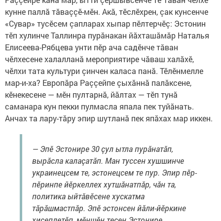
кунне паллă тăваççӗ-мӗн. Акă, тӗслӗхрен, çак кунсенче
«Сувар» тусӗсем çапларах хыпар пӗлтерчӗç: Эстонин
тӗп хулинче Таллинра пурăнакан йăхташăмăр Наталья
Елисеева-Рябцева унти пӗр ача садӗнче тăван
чӗлхесене халалланă мероприятире чăваш халăхӗ,
чӗлхи тата культури çинчен каласа панă. Тӗлӗнмелле
мар-и-ха? Европăра Раççейпе çыхăннă палăксене,
кӗнекесене — мӗн пултарнă, йăлтах — тӗп тунă
саманара кун пекки пулмасла япала пек туйăнать.
Анчах та лару-тăру эпир шутланă пек япăхах мар иккен.
— Эпӗ Эстонире 30 çул ытла пурăнатăп,
вырăсла калаçатăп. Ман туссен хушшинче
украинецсем те, эстонецсем те пур. Эпир пӗр-
пӗринпе йӗркеллех хутшăнатпăр, чăн та,
политика ыйтăвӗсене хускатма
тăрăшмастпăр. Эпӗ эстонсен йăли-йӗркине
хисеплетӗп, мӗншӗн тесен Эстонире