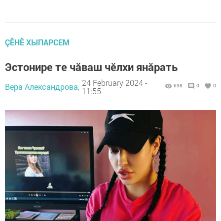
ÇӖНӖ ХЫПАРСЕМ
Эстонире те чăваш чĕлхи янăрать
24 February 2024 -
Вера Александрова,
638
0
0
11:55