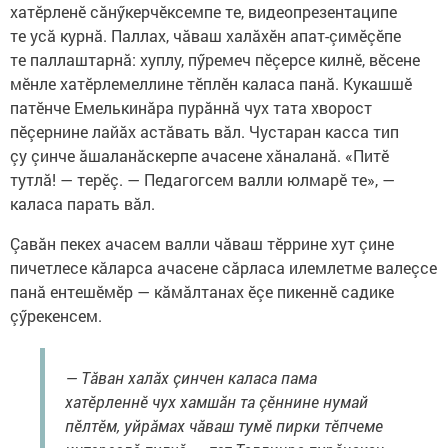
хатӗрленӗ сăнӳкерчӗксемпе те, видеопрезентаципе
те усă курнă. Паллах, чăваш халăхӗн апат-çимӗçӗпе
те паллаштарнă: хуплу, пӳремеч пӗçерсе килнӗ, вӗсене
мӗнле хатӗрлемеллине тӗплӗн каласа панă. Кукашшӗ
патӗнче Емелькинăра пурăннă чух тата хворост
пӗçернине лайăх астăвать вăл. Чустаран касса тип
çу çинче ăшаланăскерпе ачасене хăналанă. «Питӗ
тутлă! — терӗç. — Педагогсем валли юлмарӗ те», —
каласа парать вăл.
Çавăн пекех ачасем валли чăваш тӗррине хут çине
пичетлесе кăларса ачасене сăрласа илемлетме валеçсе
панă ентешӗмӗр — кăмăлтанах ӗçе пикеннӗ садике
çӳрекенсем.
— Тăван халăх çинчен каласа пама
хатӗрленнӗ чух хамшăн та çӗннине нумай
пӗлтӗм, уйрăмах чăваш тумӗ пирки тӗпчеме