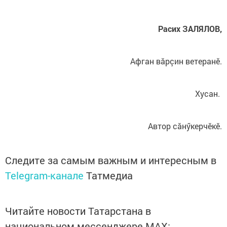
Расих ЗАЛЯЛОВ,
Афган вăрçин ветеранӗ.
Хусан.
Автор сăнӳкерчӗкӗ.
Следите за самым важным и интересным в
Telegram-канале
Татмедиа
Читайте новости Татарстана в
национальном мессенджере MАХ: