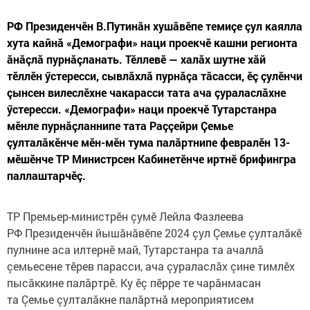
РФ Президенчӗн В.Путинăн хушăвӗпе темиçе çул каялла
хута кайнă «Демографи» наци проекчӗ кашни регионта
ăнăçлă пурнăçланать. Тӗллевӗ — халăх шутне хăй
тӗллӗн ӳстересси, сывлăхлă пурнăçа тăсасси, ӗç çулӗнчи
çынсен вилеслӗхне чакарасси тата ача çураласлăхне
ӳстересси. «Демографи» наци проекчӗ Тутарстанра
мӗнле пурнăçланнипе тата Раççейри Çемье
çулталăкӗнче мӗн-мӗн тума палăртнипе февралӗн 13-
мӗшӗнче ТР Министрсен Кабинетӗнче иртнӗ брифингра
паллаштарчӗç.
ТР Премьер-министрӗн çумӗ Лейла Фазлеева
РФ Президенчӗн йышăнăвӗпе 2024 çул Çемье çулталăкӗ
пулнине аса илтернӗ май, Тутарстанра та ачаллă
çемьесене тӗрев парасси, ача çураласлăх çине тимлӗх
пысăккине палăртрӗ. Ку ӗç пӗрре те чарăнмасан
та Çемье çулталăкне палăртнă мероприятисем