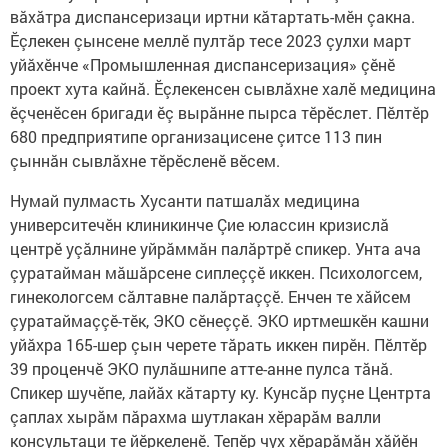
вăхăтра диспансеризаци иртни кăтартать-мӗн çакна.
Ӗçлекен çынсене меллӗ пултăр тесе 2023 çулхи март
уйăхӗнче «Промышленная диспансеризация» çӗнӗ
проект хута кайнă. Ӗçлекенсен сывлăхне халӗ медицина
ӗçченӗсен бригади ӗç вырăнне пырса тӗрӗслет. Пӗлтӗр
680 предприятипе организацисене çитсе 113 пин
çыннăн сывлăхне тӗрӗсленӗ вӗсем.
Нумай пулмасть Хусанти патшалăх медицина
университечӗн клиникинче Çие юлассин кризислă
центрӗ уçăлнине уйрăммăн палăртрӗ спикер. Унта ача
çуратайман мăшăрсене сиплеççӗ иккен. Психологсем,
гинекологсем сăлтавне палăртаççӗ. Енчен те хăйсем
çуратаймаççӗ-тӗк, ЭКО сӗнеççӗ. ЭКО иртмешкӗн кашни
уйăхра 165-шер çын черете тăрать иккен пирӗн. Пӗлтӗр
39 проценчӗ ЭКО пулăшнипе атте-анне пулса тăнă.
Спикер шучӗпе, лайăх кăтарту ку. Кунсăр пуçне Центрта
çаплах хырăм пăрахма шутлакан хӗрарăм валли
консультаци те йӗркеленӗ. Тепӗр чух хӗрарăмăн хăйӗн