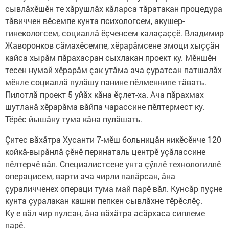
сывлăхӗшӗн те хăрушлăх кăларса тăратакан процедура
тăвиччен вӗсемпе кунта психологсем, акушер-
гинекологсем, социаллă ӗçченсем калаçаççӗ. Владимир
Жаворонков сăмахӗсемпе, хӗрарăмсене эмоци хыççăн
кайса хырăм пăрахасран сыхлакан проект ку. Мӗншӗн
тесен нумай хӗрарăм çак утăма ача çуратсан патшалăх
мӗнле социаллă пулăшу панине пӗлменнипе тăвать.
Пилотлă проект 5 уйăх кăна ӗçлет-ха. Ача пăрахмах
шутланă хӗрарăма вăйпа чарассине пӗлтермест ку.
Тӗрӗс йышăну тума кăна пулăшать.
Çитес вăхăтра Хусанти 7-мӗш больницăн никӗсӗнче 120
койкă-вырăнлă çӗнӗ перинаталь центрӗ уçăлассине
пӗлтерчӗ вăл. Специалистсене унта çӳллӗ технологиллӗ
операцисем, варти ача чирли палăрсан, ăна
çураличченех операци тума май парӗ вăл. Кунсăр пуçне
кунта çуралакан кашни пепкен сывлăхне тӗрӗслӗç.
Ку е вăл чир пулсан, ăна вăхăтра асăрхаса сиплеме
парӗ.