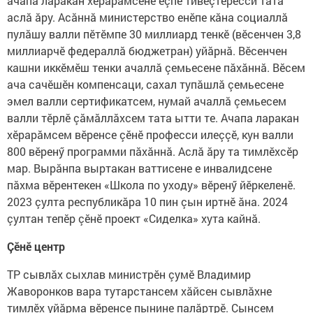
ачапа ларакан хӗрарăмсене ӗçпе тивӗçтересси тата
аслă ăру. Асăннă министерство енӗпе кăна социаллă
пулăшу валли пӗтӗмпе 30 миллиард тенкӗ (вӗсенчен 3,8
миллиарчӗ федераллă бюджетран) уйăрнă. Вӗсенчен
кашни иккӗмӗш тенки ачаллă çемьесене пăхăннă. Вӗсем
ача сачӗшӗн компенсаци, сахал тупăшлă çемьесене
эмел валли сертификатсем, нумай ачаллă çемьесем
валли тӗрлӗ çăмăллăхсем тата ытти те. Ачапа ларакан
хӗрарăмсем вӗренсе çӗнӗ професси илеççӗ, кун валли
800 вӗренӳ программи пăхăннă. Аслă ăру та тимлӗхсӗр
мар. Вырăнпа выртакан ваттисене е инвалидсене
пăхма вӗрентекен «Школа по уходу» вӗренӳ йӗркеленӗ.
2023 çулта республикăра 10 пин çын иртнӗ ăна. 2024
çултан тепӗр çӗнӗ проект «Сиделка» хута кайнă.
Çӗнӗ центр
ТР сывлăх сыхлав министрӗн çумӗ Владимир
Жаворонков вара тутарстансем хăйсен сывлăхне
тимлӗх уйăрма вӗренсе пынине палăртрӗ. Çынсем