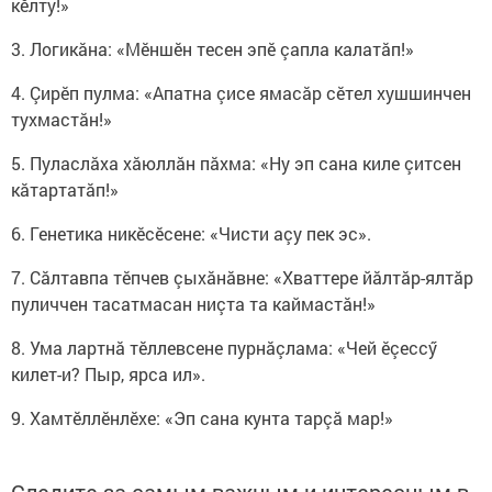
кӗлту!»
3. Логикăна: «Мӗншӗн тесен эпӗ çапла калатăп!»
4. Çирӗп пулма: «Апатна çисе ямасăр сӗтел хушшинчен
тухмастăн!»
5. Пуласлăха хăюллăн пăхма: «Ну эп сана киле çитсен
кăтартатăп!»
6. Генетика никӗсӗсене: «Чисти аçу пек эс».
7. Сăлтавпа тӗпчев çыхăнăвне: «Хваттере йăлтăр-ялтăр
пуличчен тасатмасан ниçта та каймастăн!»
8. Ума лартнă тӗллевсене пурнăçлама: «Чей ӗçессӳ
килет-и? Пыр, ярса ил».
9. Хамтӗллӗнлӗхе: «Эп сана кунта тарçă мар!»