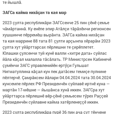
те йышлă.
ЗАГСа кайма нихăçан та кая мар
2023 çулта республикăри ЗАГСсенче 25 пин çӗнӗ çемье
чăмăртаннă. Ку енӗпе эпир Атăлçи тăрăхӗнчи регионсен
хушшинче пӗрремӗш вырăнта. ЗАГСа кайма нихăçан
та кая маррине 88 тата 81 çулти арçынпа хӗрарăм 2023
çулта хут уйăрттарсах пӗрлешни те çирӗплетет.
Юлашки çулсенчи туй кунӗ валли «хитре дата» суйлас
йăла кăçал малалла тăсăлать. ТР Министрсен Кабинечӗ
çумӗнчи ЗАГС управленийӗн ертӳçи Гульшат
Нигматуллина кăçал кун пек датăсем темиçе пулнине
пӗлтерчӗ. Çамрăксем йăлари 04.04.2024 тата 30.04.2024
кунсемпе пӗрлех РФ Президенчӗн суйлавӗ иртнӗ куна —
мартăн 17-мӗшне — йышăнса хунă иккен. ЗАГСра хут
уйăрттарса пӗрлешнӗ вӗр-çӗнӗ çемьесем тӳрех Раççей
Президенчӗн суйлавне кайма хатӗрленеççӗ иккен.
2023 çулта республикăра пурӗ 36 пин ача çут тӗнчене