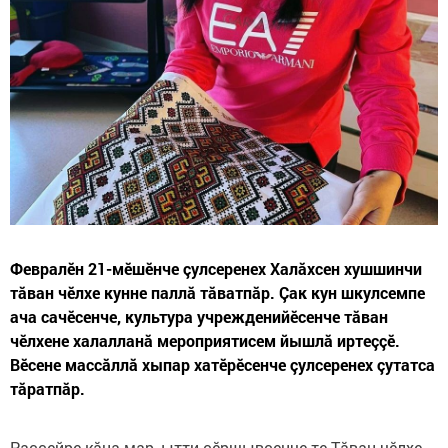
Февралӗн 21-мӗшӗнче çулсеренех Халăхсен хушшинчи
тăван чӗлхе кунне паллă тăватпăр. Çак кун шкулсемпе
ача сачӗсенче, культура учрежденийӗсенче тăван
чӗлхене халалланă мероприятисем йышлă иртеççӗ.
Вӗсене массăллă хыпар хатӗрӗсенче çулсеренех çутатса
тăратпăр.
Раççейре кăна мар, ытти çӗршывсенче те Тăван чӗлхе