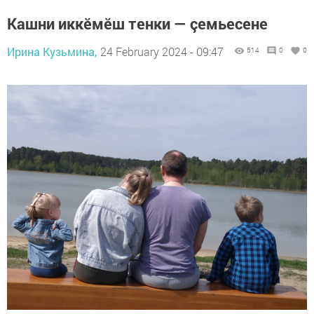
Кашни иккĕмĕш тенки — çемьесене
Ирина Кузьмина,
24 February 2024 - 09:47
514
0
0