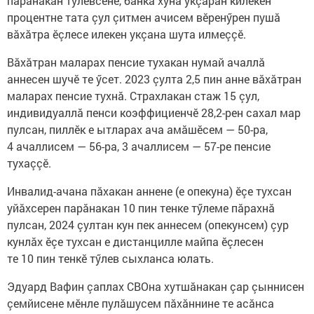
парăнакан тӳлевсене, банка хунă укçаран килекен
процентне тата çул çитмен ачисем вӗренӳрен пушă
вăхăтра ӗçлесе илекен укçана шута илмеççӗ.
Вăхăтран маларах пенсие тухакан нумай ачаллă
аннесен шучӗ те ӳсет. 2023 çулта 2,5 пин анне вăхăтран
маларах пенсие тухнă. Страхлакан стаж 15 çул,
индивидуаллă пенси коэффициенчӗ 28,2-рен сахал мар
пулсан, пиллӗк е ытларах ача амăшӗсем — 50-ра,
4 ачаллисем — 56-ра, 3 ачаллисем — 57-ре пенсие
тухаççӗ.
Инвалид-ачана пăхакан аннене (е опекуна) ӗçе тухсан
уйăхсерен парăнакан 10 пин тенке тӳлеме пăрахнă
пулсан, 2024 çултан кун пек аннесем (опекунсем) çур
кунлăх ӗçе тухсан е дистанцилле майпа ӗçлесен
те 10 пин тенкӗ тӳлев сыхланса юлать.
Эдуард Вафин çаплах СВОна хутшăнакан çар çыннисен
çемйисене мӗнле пулăшусем пăхăннине те асăнса