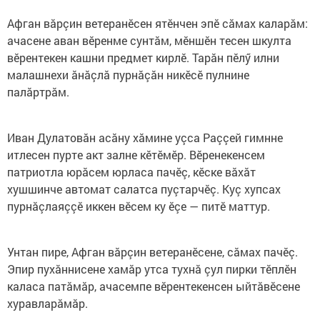
Афган вăрçин ветеранӗсен ятӗнчен эпӗ сăмах каларăм:
ачасене аван вӗренме сунтăм, мӗншӗн тесен шкулта
вӗрентекен кашни предмет кирлӗ. Тарăн пӗлӳ илни
малашнехи ăнăçлă пурнăçăн никӗсӗ пулнине
палăртрăм.
Иван Дулатовăн асăну хăмине уçса Раççей гимнне
итлесен пурте акт залне кӗтӗмӗр. Вӗренекенсем
патриотла юрăсем юрласа пачӗç, кӗске вăхăт
хушшинче автомат салатса пуçтарчӗç. Куç хупсах
пурнăçлаяççӗ иккен вӗсем ку ӗçе — питӗ маттур.
Унтан пире, Афган вăрçин ветеранӗсене, сăмах пачӗç.
Эпир пухăннисене хамăр утса тухнă çул пирки тӗплӗн
каласа патăмăр, ачасемпе вӗрентекенсен ыйтăвӗсене
хуравларăмăр.