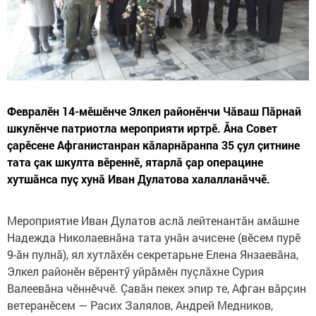
Февралӗн 14-мӗшӗнче Элкел районӗнчи Чăваш Пăрнай
шкулӗнче патриотла мероприяти иртрӗ. Ăна Совет
çарӗсене Афганистанран кăларнăранпа 35 çул çитнине
тата çак шкулта вӗреннӗ, ятарлă çар операцине
хутшăнса пуç хунă Иван Дулатова халалланăччӗ.
Мероприятие Иван Дулатов аслă лейтенантăн амăшне
Надежда Николаевнăна тата унăн ачисене (вӗсем пурӗ
9-ăн пулнă), ял хутлăхӗн секретарьне Елена Янзаевăна,
Элкел районӗн вӗрентӳ уйрăмӗн пуçлăхне Сурия
Валеевăна чӗннӗччӗ. Çавăн пекех эпир те, Афган вăрçин
ветеранӗсем — Расих Залялов, Андрей Медников,