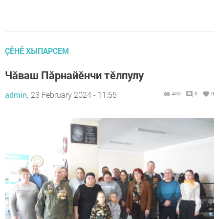
ÇӖНӖ ХЫПАРСЕМ
Чăваш Пăрнайӗнчи тӗлпулу
admin,
23 February 2024 - 11:55
450
0
0