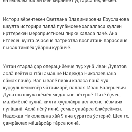
ентешӗсем валли мӗн кирлине пуçтарса леçнӗ-мӗн.
Истори вӗрентекен Светлана Владимировна Ерусланова
шкулта историри паллă пулăмсене халалласа куллен
ирттерекен мероприятисем пирки каласа пачӗ. Ăна
итлесен кунта ачасене патриотла воспитани парассине
пысăк тимлӗх уйăрни курăнчӗ.
Унтан ятарлă çар операцийӗнче пуç хунă Иван Дулатов
аслă лейтенантăн амăшне Надежда Николаевнăна
сăмах пачӗç. Вăл ывăлӗ пирки каласа панă чух
куççульленмесӗр чăтаймарӗ, паллах. Иван Валерьевич
Дулатов шкула кӗмӗл медальпе пӗтернӗ. Питӗ ӗçчен,
малӗмӗтлӗ пулнă, килти хуçалăхра аслисене пӗрмаях
пулăшнă. Аслă пӗлӳ илнӗ, çемье çавăрса ӗлкӗреймен.
Надежда Николаевна хăй 9 ача çуратса ӳстернӗ. Шел те,
çамрăклах мăшăрсăр тăрса юлнă.