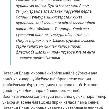
пурăнатăп вӗт-ха. Кунта манăн кил. Анчах
та чун-чӗремпе эпӗ яланах Раççейпе пӗрле.
Эстони Культура министерстви кунта
пурăнакан халăхсен наци пӗрлӗхӗсене тӗрев
парса тăма тăрăшать. Таллинра Халăхсен
хушшинчи наципе культура обществисен
«Лира» пӗрлӗхӗ пур. Садике çӳрекен ачасене
тӗрлӗ халăхсем çинчен каласа парас
флешмоба шăпах «Лира» пуçарса ячӗ те ӗнтӗ,
— каласа парать Наталья.
Наталья Владимировнăн хӗрӗпе ывăлӗ çӳрекен ача
садӗнче январь уйăхӗнче шăпăрлансене славян
халăхӗсемпе бурятсем çинчен каласа панă. Наталья
çавăн чух: «Эпир вара чăвашсем», — тенӗ.
Воспитательсем хапăл туса йышăннă çак хыпара, тепӗр
уйăхра ачасене чăвашсем пирки каласа пама сӗннӗ.
Наталья Владимировна хаваспах хатӗрленме пуçланă.