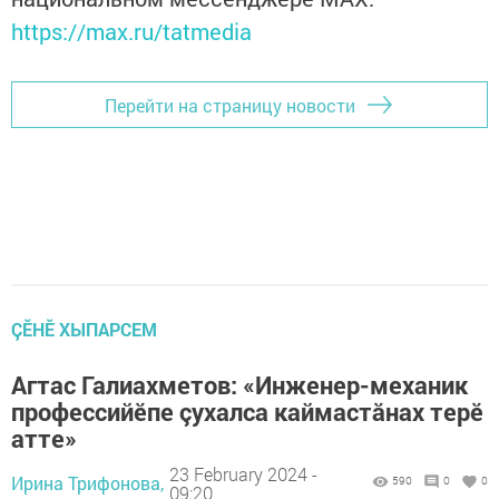
https://max.ru/tatmedia
Перейти на страницу новости
ÇӖНӖ ХЫПАРСЕМ
Агтас Галиахметов: «Инженер-механик
профессийӗпе çухалса каймастăнах терӗ
атте»
23 February 2024 -
Ирина Трифонова,
590
0
0
09:20