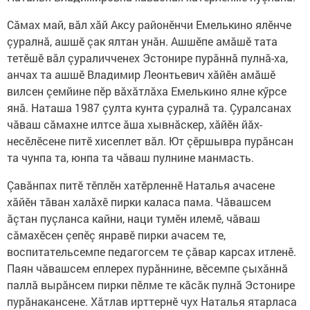
Сăмах май, вăл хăй Аксу районӗнчи Емелькино ялӗнче
çуралнă, ашшӗ çак ялтан унăн. Ашшӗпе амăшӗ тата
тетӗшӗ вăл çураличченех Эстонире пурăннă пулнă-ха,
анчах та ашшӗ Владимир Леонтьевич хăйӗн амăшӗ
вилсен çемйине пӗр вăхăтлăха Емелькино ялне кӳрсе
янă. Наташа 1987 çулта кунта çуралнă та. Çуралсанах
чăваш сăмахне илтсе ăша хывнăскер, хăйӗн йăх-
несӗлӗсене питӗ хисеплет вăл. Ют çӗршывра пурăнсан
та чунпа та, юнпа та чăваш пулнине манмасть.
Çавăнпах питӗ тӗплӗн хатӗрленнӗ Наталья ачасене
хăйӗн тăван халăхӗ пирки каласа пама. Чăвашсем
ăçтан пуçланса кайни, наци тумӗн илемӗ, чăваш
сăмахӗсен çепӗç янравӗ пирки ачасем те,
воспитательсемпе педагогсем те çăвар карсах итленӗ.
Паян чăвашсем еплерех пурăннине, вӗсемпе çыхăннă
паллă вырăнсем пирки пӗлме те кăсăк пулнă Эстонире
пурăнакансене. Хăтлав ирттернӗ чух Наталья ятарласа