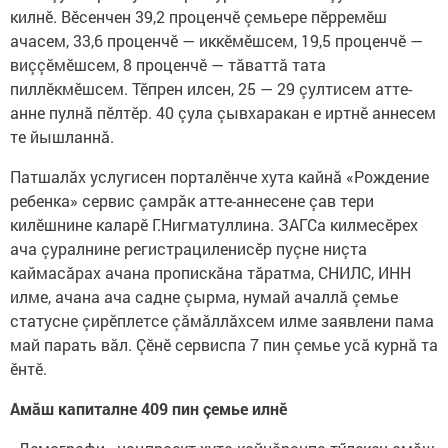
килнӗ. Вӗсенчен 39,2 проценчӗ çемьере пӗрремӗш
ачасем, 33,6 проценчӗ — иккӗмӗшсем, 19,5 проценчӗ —
виççӗмӗшсем, 8 проценчӗ — тăваттă тата
пиллӗкмӗшсем. Тӗпрен илсен, 25 — 29 çултисем атте-
анне пулнă пӗлтӗр. 40 çула çывхаракан е иртнӗ аннесем
те йышланнă.
Патшалăх услугисен порталӗнче хута кайнă «Рождение
ребенка» сервис çамрăк атте-аннесене çав тери
килӗшнине каларӗ Г.Нигматуллина. ЗАГСа килмесӗрех
ача çуралнине регистрациленисӗр пуçне ниçта
каймасăрах ачана пропискăна тăратма, СНИЛС, ИНН
илме, ачана ача садне çырма, нумай ачаллă çемье
статусне çирӗплетсе çăмăллăхсем илме заявлени пама
май парать вăл. Çӗнӗ сервиспа 7 пин çемье усă курнă та
ӗнтӗ.
Амăш капиталне 409 пин çемье илнӗ