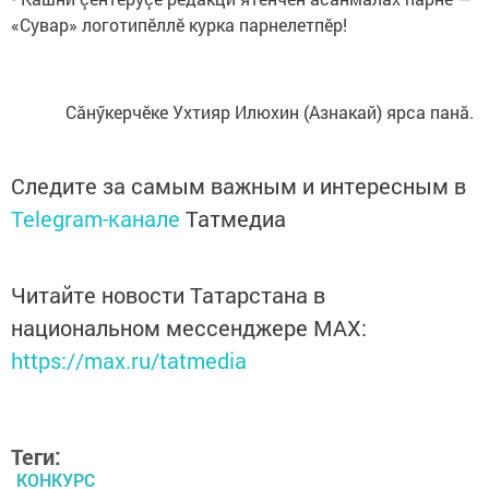
«Сувар» логотипӗллӗ курка парнелетпӗр!
Сăнӳкерчӗке Ухтияр Илюхин (Азнакай) ярса панă.
Следите за самым важным и интересным в
Telegram-канале
Татмедиа
Читайте новости Татарстана в
национальном мессенджере MАХ:
https://max.ru/tatmedia
Теги:
КОНКУРС