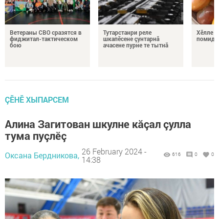
Ветераны СВО сразятся в
Тутарстанри реле
Хӗлле в
фиджитал-тактическом
шкапӗсене çунтарнă
помидо
бою
ачасене пурне те тытнă
ÇӖНӖ ХЫПАРСЕМ
Алина Загитован шкулне кăçал çулла
тума пуçлӗç
26 February 2024 -
Оксана Бердникова,
616
0
0
14:38