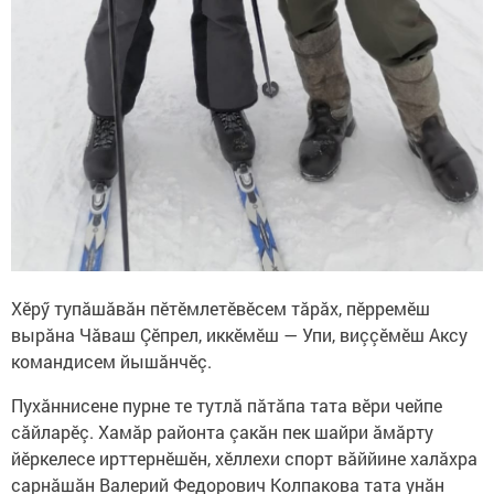
Хӗрӳ тупăшăвăн пӗтӗмлетӗвӗсем тăрăх, пӗрремӗш
вырăна Чăваш Çӗпрел, иккӗмӗш — Упи, виççӗмӗш Аксу
командисем йышăнчӗç.
Пухăннисене пурне те тутлă пăтăпа тата вӗри чейпе
сăйларӗç. Хамăр районта çакăн пек шайри ăмăрту
йӗркелесе ирттернӗшӗн, хӗллехи спорт вăййине халăхра
сарнăшăн Валерий Федорович Колпакова тата унăн