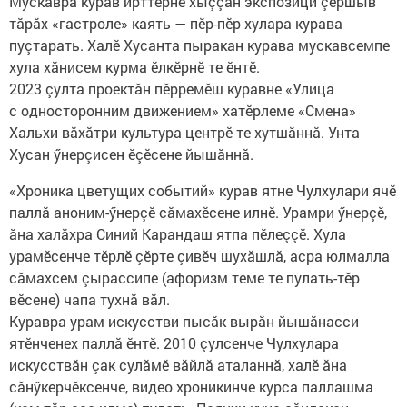
Мускавра курав ирттернӗ хыççăн экспозици çӗршыв
тăрăх «гастроле» каять — пӗр-пӗр хулара курава
пуçтарать. Халӗ Хусанта пыракан курава мускавсемпе
хула хăнисем курма ӗлкӗрнӗ те ӗнтӗ.
2023 çулта проектăн пӗрремӗш куравне «Улица
с односторонним движением» хатӗрлеме «Смена»
Хальхи вăхăтри культура центрӗ те хутшăннă. Унта
Хусан ӳнерçисен ӗçӗсене йышăннă.
«Хроника цветущих событий» курав ятне Чулхулари ячӗ
паллă аноним-ӳнерçӗ сăмахӗсене илнӗ. Урамри ӳнерçӗ,
ăна халăхра Синий Карандаш ятпа пӗлеççӗ. Хула
урамӗсенче тӗрлӗ çӗрте çивӗч шухăшлă, асра юлмалла
сăмахсем çырассипе (афоризм теме те пулать-тӗр
вӗсене) чапа тухнă вăл.
Куравра урам искусстви пысăк вырăн йышăнасси
ятӗнченех паллă ӗнтӗ. 2010 çулсенче Чулхулара
искусствăн çак сулăмӗ вăйлă аталаннă, халӗ ăна
сăнӳкерчӗксенче, видео хроникинче курса паллашма