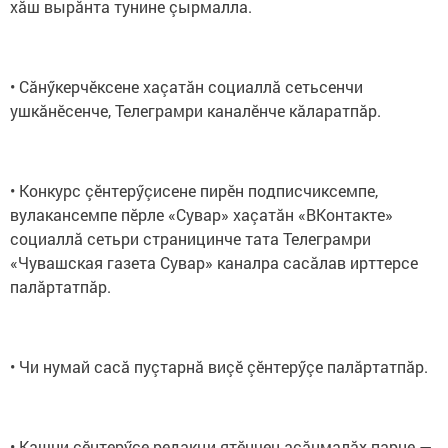
хӑш вырӑнта тунине çырмалла.
• Сăнӳкерчӗксене хаçатăн социаллă сетьсенчи
ушкăнӗсенче, Телеграмри каналӗнче кăларатпăр.
• Конкурс çӗнтерӳçисене пирӗн подписчиксемпе,
вулакансемпе пӗрле «Сувар» хаçатăн «ВКонтакте»
социаллă сетьри страницинче тата Телеграмри
«Чувашская газета Сувар» каналра сасăлав ирттерсе
палăртатпăр.
• Чи нумай сасă пуçтарнă виçӗ çӗнтерӳçе палăртатпăр.
• Кашни çӗнтерӳçе редакци ятӗнчен асăнмалăх парне —