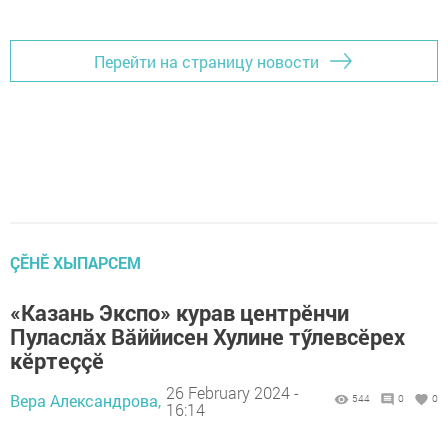
Перейти на страницу новости
ÇӖНӖ ХЫПАРСЕМ
«Казань Экспо» курав центрӗнчи
Пуласлăх Вăййисен Хулине тӳлевсӗрех
кӗртеççӗ
26 February 2024 -
Вера Александрова,
544
0
0
16:14