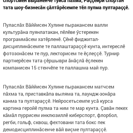
спортсмен вырăнӗнче туйса пăхма, Раççейри спортăн
тата шоу-бизнесăн çăлтăрӗсемпе тӗл пулма пултараççӗ.
Пуласлăх Вăййисен Хулине пыракансем валли
культурăна пуянлатакан, пӗлӗве ӳстерекен
программăсем хатӗрленӗ. Çӗнӗ фиджитал-
дисциплинăсемпе те паллаштараççӗ кунта, интереслӗ
фотозонăсем те пур, лекторисем те ӗçлеççӗ. Турнир
партнерӗсен тата çӗршыври ăнăçлă ӗçлекен
компанисен 15 стенчӗпе те паллашма май пур.
Пуласлăх Вăййисен Хулине пыракансем матчсем
пăхма та, приставкăпа выляма та, лаундж-зонăра
канма та пултараççӗ. Нейросетьсемпе усă курса
картина геройӗ пулма та ним те мар кунта. Çавăн пекех
кăмăл пуррисем инклюзиллӗ киберспорт, флорбол,
регби, гольф, сквош, фехтовани тата бокс пек
демодисциплинăсенче вăй виçме пултараççӗ.