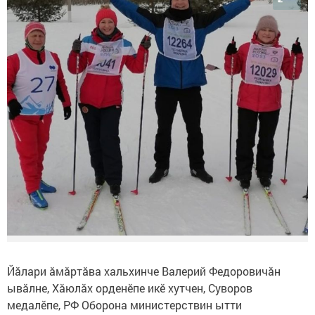
Йăлари ăмăртăва хальхинче Валерий Федоровичăн
ывăлне, Хăюлăх орденӗпе икӗ хутчен, Суворов
медалӗпе, РФ Оборона министерствин ытти