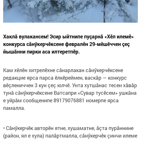
Хаклă вулакансем! Эсир ыйтнипе пуçарнă «Хӗл илемӗ»
конкурса сăнӳкерчӗксене февралӗн 29-мӗшӗччен çеç
йышăнни пирки аса илтеретпӗр.
Кам хӗлӗн хитрелӗхне сăнарлакан сăнӳкерчӗксене
редакцие ярса парса ӗлкӗреймен, васкăр — конкурс
вӗçлениччен 3 кун çеç юлчӗ. Унта хутшăнас тесен хăвăр
тунă сăнӳкерчӗксене Ватсапри «Сувар тусӗсем» ушкăна
е уйрăм сообщенипе 89179076881 номерпе ярса
памалла.
• Сӑнӳкерчӗк авторӗн ятне, хушаматне, ӑçта пурӑннине
(район, ял е хула) палӑртмалла, сӑнӳкерчӗк çинчи илеме