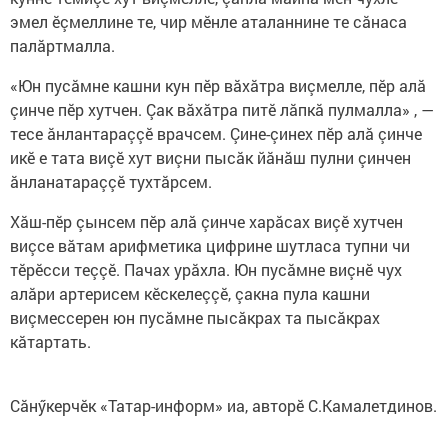
эмел ӗçмеллине те, чир мӗнле аталаннине те сăнаса
палăртмалла.
«Юн пусăмне кашни кун пӗр вăхăтра виçмелле, пӗр алă
çинче пӗр хутчен. Çак вăхăтра питӗ лăпкă пулмалла» , —
тесе ăнлантараççӗ врачсем. Çине-çинех пӗр алă çинче
икӗ е тата виçӗ хут виçни пысăк йăнăш пулни çинчен
ăнланатараççӗ тухтăрсем.
Хăш-пӗр çынсем пӗр алă çинче харăсах виçӗ хутчен
виçсе вăтам арифметика цифрине шутласа тупни чи
тӗрӗсси теççӗ. Пачах урăхла. Юн пусăмне виçнӗ чух
алăри артерисем кӗскелеççӗ, çакна пула кашни
виçмессерен юн пусăмне пысăкрах та пысăкрах
кăтартать.
Сăнӳкерчӗк «Татар-информ» иа, авторӗ С.Камалетдинов.