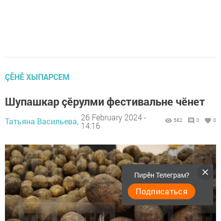
ÇӖНӖ ХЫПАРСЕМ
Шупашкар çӗрулми фестивальне чӗнет
26 February 2024 -
Татьяна Васильева,
582
0
0
14:16
Пирӗн Телеграм?
Подписаться