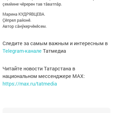
çемйине чӗререн тав тăватпăр.
Марина КУДРЯВЦЕВА.
Çӗпрел районӗ.
Автор сăнӳкерчӗкӗсем.
Следите за самым важным и интересным в
Telegram-канале
Татмедиа
Читайте новости Татарстана в
национальном мессенджере MАХ:
https://max.ru/tatmedia