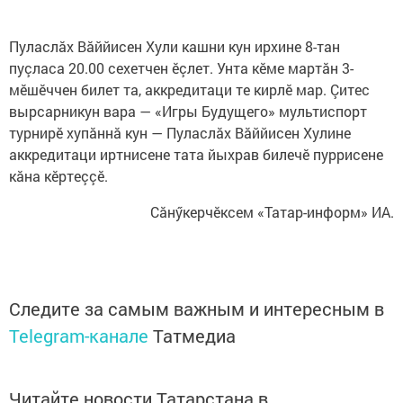
Пуласлăх Вăййисен Хули кашни кун ирхине 8-тан
пуçласа 20.00 сехетчен ӗçлет. Унта кӗме мартăн 3-
мӗшӗччен билет та, аккредитаци те кирлӗ мар. Çитес
вырсарникун вара — «Игры Будущего» мультиспорт
турнирӗ хупăннă кун — Пуласлăх Вăййисен Хулине
аккредитаци иртнисене тата йыхрав билечӗ пуррисене
кăна кӗртеççӗ.
Сăнӳкерчӗксем «Татар-информ» ИА.
Следите за самым важным и интересным в
Telegram-канале
Татмедиа
Читайте новости Татарстана в