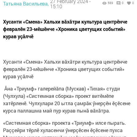
27 February 2024 -
Татьяна Васильева,
589
0
0
15:10
Хусанти «Смена» Хальхи вăхăтри культура центрӗнче
февралӗн 23-мӗшӗнче «Хроника цветущих событий»
курав уçăлчӗ
Хусанти «Смена» Хальхи вăхăтри культура центрӗнче
февралӗн 23-мӗшӗнче «Хроника цветущих событий»
курав уçăлчӗ
Ăна «Триумф» галерейăпа (Мускав) «Тихая» студи
(Чулхула) «Системная сборка» проект витӗмӗпе
хатӗрленӗ. Чулхулари 20 ытла çамрăк ӳнерçӗн ӗçӗсене
курса паллашма май пур курав пынă вăхăтра.
«Системная сборка» проекта «Триумф» илсе пырать.
Раççейри тӗрлӗ хуласенчи ӳнерçӗсен ӗçӗсене пухса