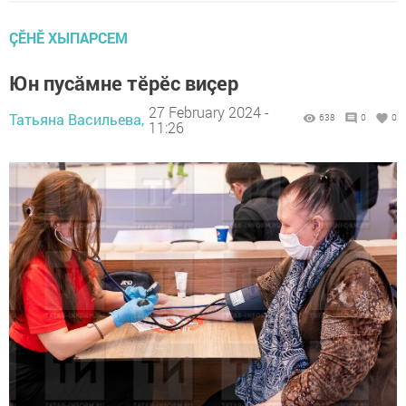
ÇӖНӖ ХЫПАРСЕМ
Юн пусăмне тӗрӗс виçер
27 February 2024 -
Татьяна Васильева,
638
0
0
11:26