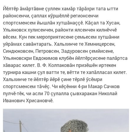
Йӗлтӗр ăмăртăвне çуллен хамăр тăрăхри тата ытти
районсенчи, çаплах кӳршӗллӗ регионсенчи
спортсменсем йышлăн хутшăнаççӗ. Кăçал та Хусан,
Ульяновск хулисенчен, районти ялсенчен килнӗччӗ
вӗсем. Кун пек мероприятисене çемьесем хутшăнни
уйрăмах савăнтарать. Хальхинче те Хемницерсен,
Синдюковсен, Петровсен, Задуровсен çемйисене,
Ульяновскри Евдокимов клубӗн йӗлтӗрçисене палăртса
хăварас килет. В. Ф. Колпаковăн призӗшӗн иртекен
турнира кашни çул ватти те, вӗтти те хапăлласах килет.
Хальхинче те йӗлтӗр йӗрӗ çине тӗрлӗ ӳсӗмри
спортсменсем тăчӗç. Чи кӗçӗнни 4-ри Макар Сачков
пулчӗ-тӗк, чи асли 70 çулалла çывхаракан Николай
Иванович Хрисановчӗ.