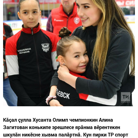
Кăçал çулла Хусанта Олимп чемпионкин Алина
Загитован конькипе эрешлесе ярăнма вĕрентекен
шкулăн никĕсне хывма палӑртнă. Кун пирки ТР спорт