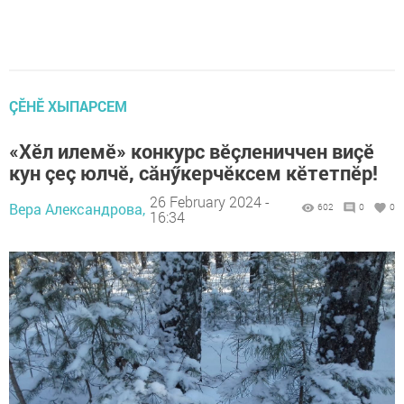
ÇӖНӖ ХЫПАРСЕМ
«Хӗл илемӗ» конкурс вӗçлениччен виçӗ
кун çеç юлчӗ, сăнӳкерчӗксем кӗтетпӗр!
26 February 2024 -
Вера Александрова,
602
0
0
16:34