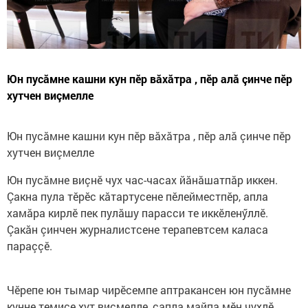
Юн пусăмне кашни кун пӗр вăхăтра , пӗр алă çинче пӗр
хутчен виçмелле
Юн пусăмне кашни кун пӗр вăхăтра , пӗр алă çинче пӗр
хутчен виçмелле
Юн пусăмне виçнӗ чух час-часах йăнăшатпăр иккен.
Çакна пула тӗрӗс кăтартусене пӗлейместпӗр, апла
хамăра кирлӗ пек пулăшу парасси те иккӗленӳллӗ.
Çакăн çинчен журналистсене терапевтсем каласа
параççӗ.
Чӗрепе юн тымар чирӗсемпе аптракансен юн пусăмне
кунне темиçе хут виçмелле, çапла майпа мӗн чухлӗ