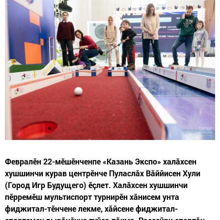
Февралӗн 22-мӗшӗнченпе «Казань Экспо» халăхсен
хушшинчи курав центрӗнче Пуласлăх Вăййисен Хули
(Город Игр Будущего) ӗçлет. Халăхсен хушшинчи
пӗрремӗш мультиспорт турнирӗн хăнисем унта
фиджитал-тӗнчене лекме, хăйсене фиджитал-