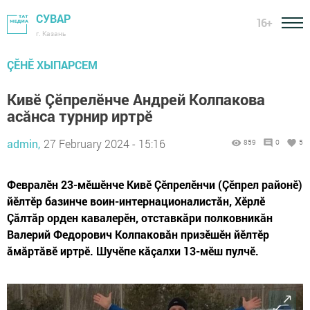
СУВАР
16+
г. Казань
ÇӖНӖ ХЫПАРСЕМ
Кивӗ Çӗпрелӗнче Андрей Колпакова
асăнса турнир иртрӗ
admin,
27 February 2024 - 15:16
859
0
5
Февралӗн 23-мӗшӗнче Кивӗ Çӗпрелӗнчи (Çӗпрел районӗ)
йӗлтӗр базинче воин-интернационалистăн, Хӗрлӗ
Çăлтăр орден кавалерӗн, отставкăри полковникăн
Валерий Федорович Колпаковăн призӗшӗн йӗлтӗр
ăмăртăвӗ иртрӗ. Шучӗпе кăçалхи 13-мӗш пулчӗ.