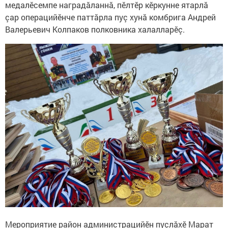
медалӗсемпе наградăланнă, пӗлтӗр кӗркунне ятарлă
çар операцийӗнче паттăрла пуç хунă комбрига Андрей
Валерьевич Колпаков полковника халалларӗç.
Мероприятие район администрацийӗн пуçлăхӗ Марат