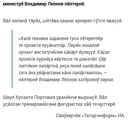
министрӗ Владимир Леонов пӗлтернĕ.
Вӑл каланӑ тӑрӑх, ыйтӑва кашни эрнерех сӳтсе яваççӗ.
«Халӗ техника заданине туса пӗтеретпӗр
те проекта пуçăнатпăр. Пирӗн локаллӗ
проект институчӗсем хӑвӑрт ӗçлеççӗ. Кӑçал
проекта пурнӑçа кӗртессе те шанатӑп. Çӗр
лаптӑкне палӑртнӑ, укçа-тенкӗ калăпăшне
тата ăна уйăрассине кăна палăртмалла», —
пĕлтернĕ Владимир Леонов хатӗрленӳ пирки.
Шкул Хусанти Портовая урамӗнче вырнаçӗ. Вăл
уçăлсан тренировкăсене фигуристка хӑй те ирттерĕ.
Сăнӳкерчӗк «Татар-информ» ИА.