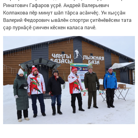
Ринатович Гафаров уçрӗ. Андрей Валерьевич
Колпакова пӗр минут шăп тăрса асăнчӗç. Ун хыççăн
Валерий Федорович ывăлӗн спортри çитӗнӗвӗсем тата
çар пурнăçӗ çинчен кӗскен каласа пачӗ.