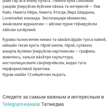
(кам-тăр аса илме) пулать. Паянхи куна сăнлакан
çамрăк ӳнерçӗсен ӗçӗсене пăхма та интереслӗ — Лев
Кайс, Никита Мера, Никита Этогде, Вера Ширдина,
Lovemarket команда. Экспозицире кӗнекесем,
зинăсемпе журналсем — вӗсене пурне теӳнерçӗсем
хăйсем хатӗрленӗ.
Курава пынисенчен никам та кăмăлсăррăн тухса каймӗ,
мӗншӗн тесен кунта тӗрлӗ мелпе, тӗрлӗ, сулăмпа
жанрпа ӗçлекен ӳнерçӗсен картинисем — графика,
живопись, хальхи вăхăтри скульптура,
инсталляцисемпе сăнӳкерчӗксем, видео тата
перформативлă практика.
Курав майăн 12-мӗшӗччен пырать.
Следите за самым важным и интересным в
Telegram-канале
Татмедиа