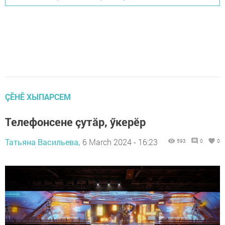
ÇӖНӖ ХЫПАРСЕМ
Телефонсене çутăр, ӳкерӗр
Татьяна Васильева,
6 March 2024 - 16:23
593
0
0