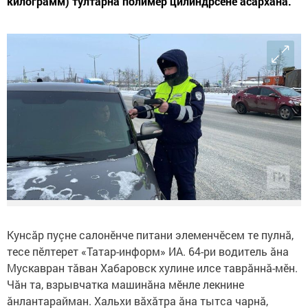
килограмм) тултарнă полимер цилиндрсене асăрханă.
Кунсăр пуçне салонӗнче питани элеменчӗсем те пулнă,
тесе пӗлтерет «Татар-информ» ИА. 64-ри водитель ăна
Мускавран тăван Хабаровск хулине илсе таврăннă-мӗн.
Чăн та, взрывчатка машинăна мӗнле лекнине
ăнлантарайман. Хальхи вăхăтра ăна тытса чарнă,