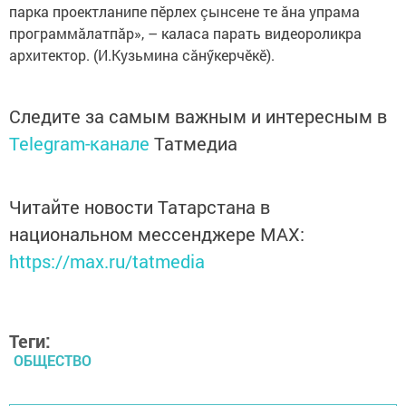
парка проектланипе пӗрлех çынсене те ăна упрама
программăлатпăр», – каласа парать видеороликра
архитектор. (И.Кузьмина сăнӳкерчӗкӗ).
Следите за самым важным и интересным в
Telegram-канале
Татмедиа
Читайте новости Татарстана в
национальном мессенджере MАХ:
https://max.ru/tatmedia
Теги:
ОБЩЕСТВО