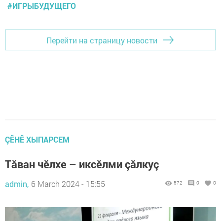
#ИГРЫБУДУЩЕГО
Перейти на страницу новости
ÇӖНӖ ХЫПАРСЕМ
Тăван чӗлхе – иксӗлми çăлкуç
admin,
6 March 2024 - 15:55
572
0
0