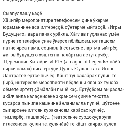
Сывпуллашу каçӗ
Хăш-пӗр мероприятире телефонсем çине ӳкерме
юраманнине аса илтереççӗ, сӳнтерме ыйтаççӗ. «Игры
Будущего» вара пачах урăхла. Хăтлав пуçланас умӗн
пурне те телефон çине ӳкерсе пӗлӗшсем, юлташсем
патне ярса пама, социаллă сетьсене лартма ыйтрӗç,
#игрыбудущего хэштегпа палăртма астутарчӗç.
Церемоние Китайри «LPL» («League of Legends» вăйă
пирки сăмах) лига ертӳçи Дуань Юушан тата Игорь
Лантратов ертсе пычӗç. Кăшт тунсăхлăрах пулин те
(ырă, интереслӗ меропhияти вӗçленни яланах тунсăх
сӗмӗпе иртет) çăмăллăн пычӗ каç. Ертӳçӗсем вырăсла-
акăлчанла калаçнисене экрансем çинче текстпа
куçарса пынипе кашнине ăнланмалла пулчӗ, шӳтсене,
хыпарсене илтсен куракансем харăсах кулчӗç,
тимлерӗç, ташларӗç... (театрсенче сурдокуçарупа
итлекенсен кулли те, кулянăвӗ те кăшт каярах пулса