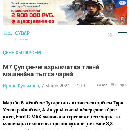
СУВАР
16+
г. Казань
ÇӖНӖ ХЫПАРСЕМ
М7 Çул çинче взрывчатка тиенӗ
машинăна тытса чарнă
Ирина Кузьмина,
7 March 2024 - 14:19
656
0
0
Мартăн 6-мӗшӗнче Тутарстан автоинспекторӗсем Тури
Услон районӗнче, Атăл урлă хывнă кӗпер çине кӗрес
умӗн, Ford C-MAX машинăна тӗрӗслеме тесе чарнă та
машинăра гексогенпа тротил хутăшӗ (пӗтӗмпе 8,8