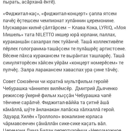
пырать, асăрханă ӗнтӗ).
«Фиджитал-каç», «фиджитал-концерт» çапла ятсем
пачӗç ӗçтешсем чемпионат хупăннин церемонине.
Мускавран килнӗ çăлтăрсем – Клава Кока, LYRIQ, «Моя
Мишель» тата NILETTO икшер юрă юрлани, паллах,
кураканшăн сахалрах пек туйăнчӗ. Ташă коллективӗпе
пӗрлех голограмма-ташăçсем те пулăшрӗç артистсене.
Вӗсене пăхса куракансем те вырăнтах ташларӗç. Ташă
симуляторӗсен хăйсен уйрăм «концерт номерӗсем» те
пулчӗç. Залра ларакансем хаваспах ура çине тăчӗç.
Совет Союзӗнчи чи юратнă мультфильм геройӗ
Чебурашка чăннипех вилӗмсӗр. Дмитрий Дьяченко
режиссер ӳкернӗ фильм хыççăн Чебурашка чапӗ
тӗнчене сарăлчӗ. Фиджитал-вăййа та çитнӗ ăшă
кăмăллă, шӳте ăнланакан лапăска хăлхаллă герой.
Эдуард Хилӗн «Троллоло» вокализне юрласа
чăрмавсенчен çăмăллăн сике-сике каçать вăл.
Церемони Дима Билан репертуарӗнчи «Невозможное