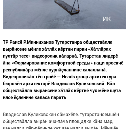
ТР Раисӗ Р.Минниханов Тутарстанра обществăлла
вырăнсене мӗнле хăтлăх кӗртни пирки «Хăтлăрах
пултăр тесе» видеоролик кăларнă. Тутарстан лидерӗ
ăна «Формирование комфортной среды» наци проекчӗ
республикăра мӗнле пурнăçланнине халалланă.
Видеороликăн тӗп гройӗ — Heads group архитектура
бюровӗн архитекторӗ Владислав Куликовский. Вăл
обществăлла вырăнсене хăтлăх кӗртнӗ чух мӗне шута
илсе ӗçленине каласа парать
Владислав Куликовскин сăмахӗпе, тутарстансемшӗн
обществăлла вырăн ача-пăча площадки кăна мар,
канмалли, пӗр-пӗринпе хутшăнмалли вырăн. Мӗншӗн