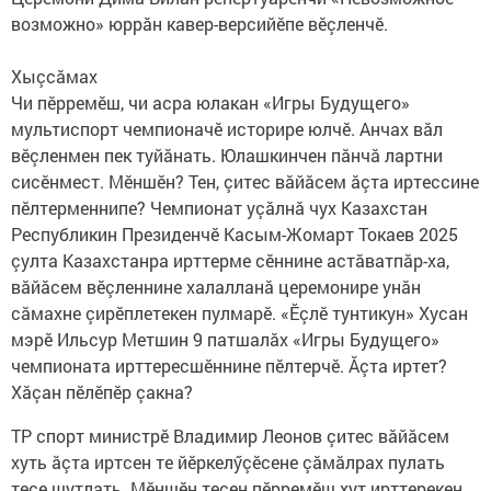
возможно» юррăн кавер-версийӗпе вӗçленчӗ.
Хыçсăмах
Чи пӗрремӗш, чи асра юлакан «Игры Будущего»
мультиспорт чемпионачӗ историре юлчӗ. Анчах вăл
вӗçленмен пек туйăнать. Юлашкинчен пăнчă лартни
сисӗнмест. Мӗншӗн? Тен, çитес вăйăсем ăçта иртессине
пӗлтерменнипе? Чемпионат уçăлнă чух Казахстан
Республикин Президенчӗ Касым-Жомарт Токаев 2025
çулта Казахстанра ирттерме сӗннине астăватпăр-ха,
вăйăсем вӗçленнине халалланă церемонире унăн
сăмахне çирӗплетекен пулмарӗ. «Ӗçлӗ тунтикун» Хусан
мэрӗ Ильсур Метшин 9 патшалăх «Игры Будущего»
чемпионата ирттересшӗннине пӗлтерчӗ. Ăçта иртет?
Хăçан пӗлӗпӗр çакна?
ТР спорт министрӗ Владимир Леонов çитес вăйăсем
хуть ăçта иртсен те йӗркелӳçӗсене çăмăлрах пулать
тесе шутлать. Мӗншӗн тесен пӗрремӗш хут ирттерекен