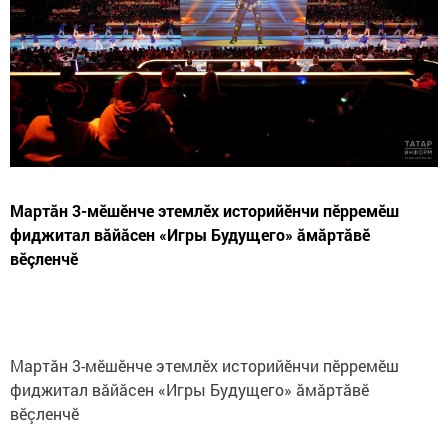
Мартăн 3-мӗшӗнче этемлӗх историйӗнчи пӗрремӗш
фиджитал вăйăсен «Игры Будущего» ăмăртăвӗ
вӗçленчӗ
Мартăн 3-мӗшӗнче этемлӗх историйӗнчи пӗрремӗш
фиджитал вăйăсен «Игры Будущего» ăмăртăвӗ
вӗçленчӗ