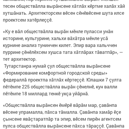
тесен обществăлла вырăнсене хăтлăх кӗртме халăх хăй
хутшăнать. Архитекторсем вӗсен сӗнӗвӗсене шута илсе
проектсем хатӗрлеççӗ.
«Ку е вăл обществăлла вырăн мӗнле пуласси унăн
историне, культурине, хальхи вăхăтра мӗнле усă
курнине анализ тунинчен килет. Эпир вара хальччен
пуррине çӗнӗлӗхсем хушса тата хăтлăрах тăватпăр», —
тет архитектор.
Тутарстанра нумай çул обществăлла вырăнсене
«Формирование комфортной городской среды»
федераллă проектпа хăтлăх кӗртеççӗ. Юлашки 7 çулта
пӗтӗмпе 225 обществăлла вырăн çӗнелнӗ, кун валли
пӗтӗмпе 18 миллард тенкӗ укçа уйăрнă.
«Обществăлла вырăнсен ӗмӗрӗ вăрăм мар, çавăнпа
вӗсене упрамалла, пăхса тăмалла. Çавăнпа хамăр ӗçе
çынсене явăçтаратпăр та эпир, вӗсем пирӗн агентсем
пулса обществăлла вырăнсене пăхса тăраççӗ. Çавăнпа