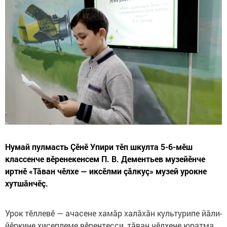
Нумай пулмасть Çӗнӗ Упири тӗп шкулта 5-6-мӗш
классенче вӗренекенсем П. В. Дементьев музейӗнче
иртнӗ «Тӑван чӗлхе — иксӗлми çӑлкуç» музей урокне
хутшӑнчӗç.
Урок тӗллевӗ — ачасене хамӑр халӑхӑн культурипе йӑли-
йӗркине хисеплеме вӗрентесси, тӑван чӗлхене юратма,