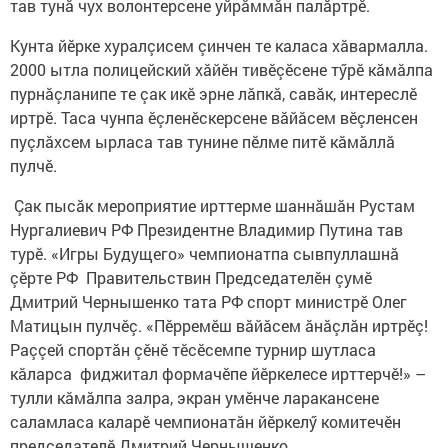
тав тунă чух волонтерсене уйрăммăн палăртрӗ.
Кунта йӗрке хуралçисем çинчен те каласа хăвармалла.
2000 ытла полицейский хăйӗн тивӗçӗсене тӳрӗ кăмăлпа
пурнăçланипе те çак икӗ эрне лăпкă, савăк, интереслӗ
иртрӗ. Таса чунпа ӗçленӗскерсене вăйăсем вӗçленсен
пуçлăхсем ырласа тав тунине пӗлме питӗ кăмăллă
пулчӗ.
Çак пысăк мероприятие ирттерме шаннăшăн Рустам
Нургалиевич РФ Президентне Владимир Путина тав
турӗ. «Игры Будущего» чемпионатпа сывпуллашнă
çӗрте РФ Правительствин Председателӗн çумӗ
Дмитрий Чернышенко тата РФ спорт министрӗ Олег
Матицын пулчӗç. «Пӗрремӗш вăйăсем ăнăçлăн иртрӗç!
Раççей спортăн çӗнӗ тӗсӗсемпе турнир шутласа
кăларса фиджитал формачӗпе йӗркелесе ирттерчӗ!» –
тулли кăмăлпа залра, экран умӗнче ларакансене
саламласа каларӗ чемпионатăн йӗркелӳ комитечӗн
председателӗ Дмитрий Чернышенко.