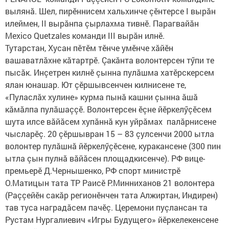
вылянă. Шел, пирӗннисем хальхинче çӗнтерсе I вырăн
илеймен, II вырăнпа çырлахма тивнӗ. Парагвайăн
Mexico Quetzales команди III вырăн илнӗ.
Тутарстан, Хусан пӗтӗм тӗнче умӗнче хăйӗн
вашаватлăхне кăтартрӗ. Çакăнта волонтерсен тӳпи те
пысăк. Инçетрен килнӗ çынна пулăшма хатӗрскерсем
ялан юнашар. Ют çӗршывсенчен килнисене те,
«Пуласлăх хулине» курма пынă кашни çынна ăшă
кăмăлпа пулăшаççӗ. Волонтерсен ӗçне йӗркелӳçӗсем
шута илсе вăйăсем хупăннă кун уйрăмах палăрнисене
чысларӗç. 20 çӗршывран 15 – 83 çулсенчи 2000 ытла
волонтер пулăшнă йӗркелӳçӗсене, куракансене (300 пин
ытла çын пулнă вăйăсен площадкисенче). РФ вице-
премьерӗ Д.Чернышенко, РФ спорт министрӗ
О.Матицын тата ТР Раисӗ Р.Минниханов 21 волонтера
(Раççейӗн сакăр регионӗнчен тата Алжиртан, Индирен)
тав туса наградăсем пачӗç. Церемони пуçлансан та
Рустам Нургалиевич «Игры Будущего» йӗркелекенсене