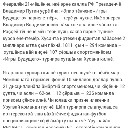
Февралӗн 21-мӗшӗнче, икӗ эрне каялла РФ Президенчӗ
Владимир Путин уçрӗ ăна: «Эпир тӗнчене «Игры
Будущего» парнелетпӗр», – терӗ ун чухне. Икӗ эрнерен
Владимир Владимирович сăмахне аса илсе чăнах та
Раççей тӗнчене мӗн тери пуян, хаклă парне тунине
курса ӗнентӗмӗр. Хусанта иртекен фиджитал вăйăсене 2
миллиард ытла çын пăхнă, 1811 çын – 294 команда –
хутшăнса вăй виçнӗ. 107 çӗршыв спортсменӗсем
«Игры Будущего» турнира хутшăнма Хусана килнӗ.
Ятарласа турнира килнӗ туристсен шучӗ те пӗчӗк мар.
Чемпионатăн призсен фончӗ 10 миллион доллар пулнă.
21 дисциплинăпа ăмăртнă спортсменсем, чи кӗçӗнни 12
çулта, чи асли – 62-ре. 12 çӗршыв – 236 команда
призсем çӗнсе илнӗ. Чи юлашки призне илекенни
Уругвай команди пулчӗ. Шăп турнирпа сывпуллашса
ирттерекен хăтлав вăхăтӗнче фиджитал-футбол
специализаципе хӗрӳ ăмăрту пыратчӗ. Уругвайăн
PENAROL команди Раççейӗн FC Lokomotiv командипе