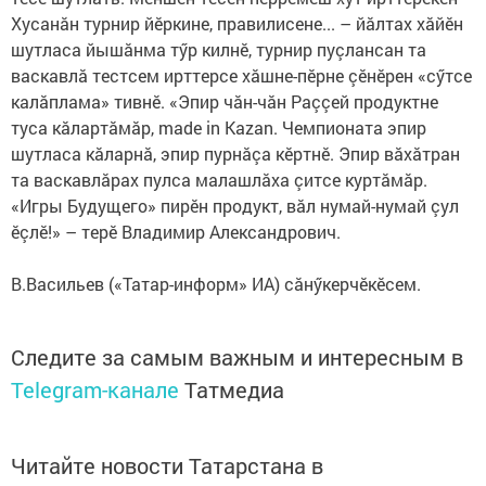
Хусанăн турнир йӗркине, правилисене... – йăлтах хăйӗн
шутласа йышăнма тӳр килнӗ, турнир пуçлансан та
васкавлă тестсем ирттерсе хăшне-пӗрне çӗнӗрен «сӳтсе
калăплама» тивнӗ. «Эпир чăн-чăн Раççей продуктне
туса кăлартăмăр, made in Kazan. Чемпионата эпир
шутласа кăларнă, эпир пурнăçа кӗртнӗ. Эпир вăхăтран
та васкавлăрах пулса малашлăха çитсе куртăмăр.
«Игры Будущего» пирӗн продукт, вăл нумай-нумай çул
ӗçлӗ!» – терӗ Владимир Александрович.
В.Васильев («Татар-информ» ИА) сăнӳкерчӗкӗсем.
Следите за самым важным и интересным в
Telegram-канале
Татмедиа
Читайте новости Татарстана в