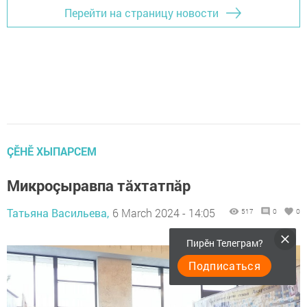
Перейти на страницу новости
ÇӖНӖ ХЫПАРСЕМ
Микроçыравпа тăхтатпăр
Татьяна Васильева,
6 March 2024 - 14:05
517
0
0
Пирӗн Телеграм?
Подписаться