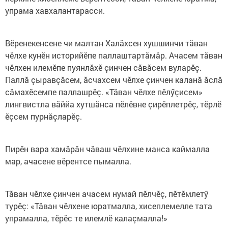
упрама хавхалантарасси.
Вӗренекенсене чи малтан Халăхсен хушшинчи тăван
чӗлхе кунӗн историйӗпе паллаштартӑмӑр. Ачасем тӑван
чӗлхен илемӗпе пуянлӑхӗ çинчен сӑвӑсем вуларӗç.
Паллӑ çыравçӑсем, ӑсчахсем чӗлхе çинчен каланӑ ӑслӑ
сӑмахӗсемпе паллашрӗç. «Тӑван чӗлхе пӗлӳçисем»
лингвистла вӑййа хутшӑнса пӗлӗвне çирӗплетрӗç, тӗрлӗ
ӗçсем пурнӑçларӗç.
Пирӗн вара хамӑрӑн чӑваш чӗлхине манса каймалла
мар, ачасене вӗрентсе пымалла.
Тӑван чӗлхе çинчен ачасем нумай пӗлчӗç, пӗтӗмлетӳ
турӗç: «Тӑван чӗлхене юратмалла, хисеплемелле тата
упрамалла, тӗрӗс те илемлӗ калаçмалла!»