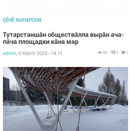
ÇӖНӖ ХЫПАРСЕМ
Тутарстаншăн обществăлла вырăн ача-
пăча площадки кăна мар
admin,
6 March 2024 - 14:15
581
0
0