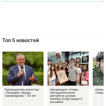
Топ 5 новостей
Руководителю агентства
Шупашкарти «Эткер»
Алекса
«Татмедиа» Айдару
пултаруллă ачасен
«Эпир ç
Салимгараеву — 55 лет
центрӗнчи çуллахи
сменăна Тутарстанран 6
ача кайнă