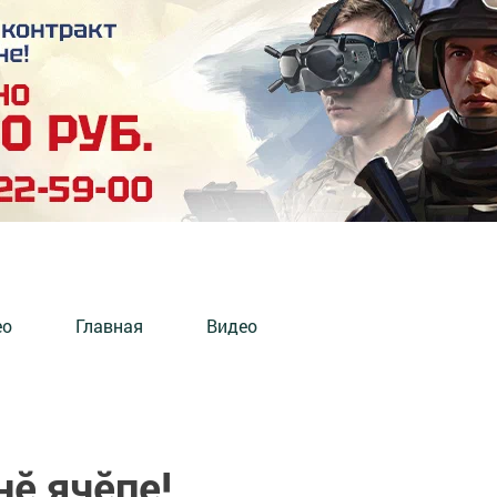
ео
Главная
Видео
нĕ ячĕпе!