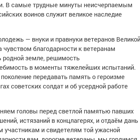
ни. В самые трудные минуты неисчерпаемым
сийских воинов служит великое наследие
лодежь — внуки и правнуки ветеранов Велико
 чувством благодарности к ветеранам
ь родной земле, решимость
лебимость в моменты тяжелейших испытаний.
в поколение передавать память о героизме
гах советских солдат и об усердной работе
оняем головы перед светлой памятью павших
шений, истязаний в концлагерях, и отдаём дань
 участникам и свидетелям той ужасной
дарности вам, дорогие ветераны, мы гордимся