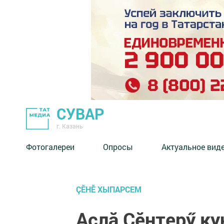
СУВАР
г. Казань
Фотогалереи
Опросы
Актуальное вид
ÇӖНӖ ХЫПАРСЕМ
Аслă Çĕнтерӳ ку