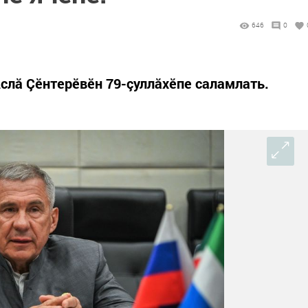
646
0
слă Çӗнтерӗвӗн 79-çуллăхӗпе саламлать.