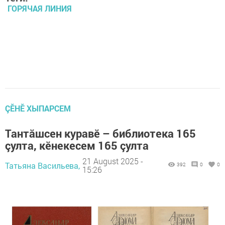
ГОРЯЧАЯ ЛИНИЯ
ÇӖНӖ ХЫПАРСЕМ
Тантăшсен куравӗ – библиотека 165
çулта, кӗнекесем 165 çулта
21 August 2025 -
Татьяна Васильева,
392
0
0
15:26