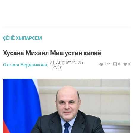
ÇӖНӖ ХЫПАРСЕМ
Хусана Михаил Мишустин килнӗ
21 August 2025 -
Оксана Бердникова,
377
0
0
12:03