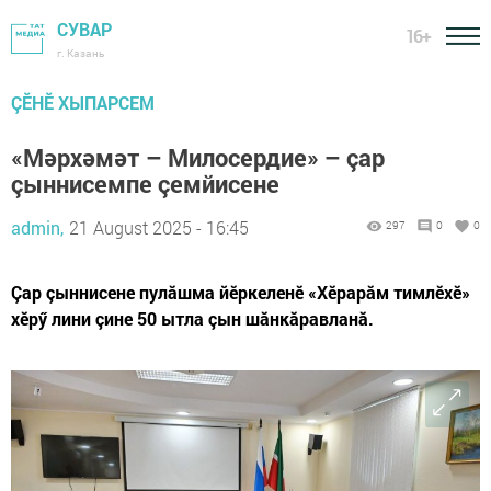
СУВАР
16+
г. Казань
ÇӖНӖ ХЫПАРСЕМ
«Мәрхәмәт – Милосердие» – çар
çыннисемпе çемйисене
admin,
21 August 2025 - 16:45
297
0
0
Çар çыннисене пулăшма йӗркеленӗ «Хӗрарăм тимлӗхӗ»
хӗрӳ лини çине 50 ытла çын шăнкăравланă.