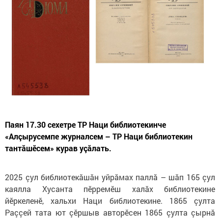
Паян 17.30 сехетре ТР Наци библиотекинче
«Алçырусемпе журналсем – ТР Наци библиотекин
тантăшӗсем» курав уçӑлать.
2025 çул библиотекăшăн уйрӑмах паллӑ – шăп 165 çул 
каялла Хусанта пӗрремӗш халӑх библиотекине 
йӗркеленӗ, хальхи Наци библиотекине. 
1865 çулта 
Раççей тата ют çӗршыв авторӗсен 1865 çулта çырнă 