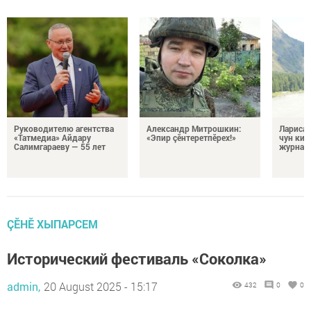
Руководителю агентства
Александр Митрошкин:
Лариса 
«Татмедиа» Айдару
«Эпир çӗнтеретпӗрех!»
чун кил
Салимгараеву — 55 лет
журнали
ÇӖНӖ ХЫПАРСЕМ
Исторический фестиваль «Соколка»
admin,
20 August 2025 - 15:17
432
0
0