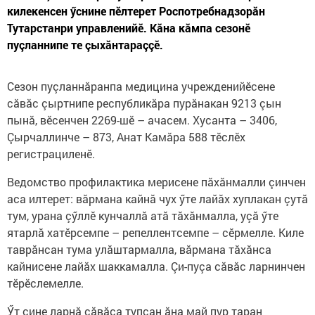
килекенсен ӳснине пӗлтерет Роспотребнадзорăн
Тутарстанри управленийĕ. Кăна кăмпа сезонӗ
пуçланнипе те çыхăнтараççӗ.
Сезон пуçланнăранпа медицина учрежденийĕсене
сăвăс çыртнипе республикăра пурăнакан 9213 çын
пынă, вӗсенчен 2269-шӗ – ачасем. Хусанта – 3406,
Çырчаллинче – 873, Анат Камăра 588 тӗслӗх
регистрациленӗ.
Ведомство профилактика мерисене пăхăнмалли çинчен
аса илтерет: вăрмана кайнă чух ӳте лайăх хуплакан çутă
тум, урана çӳллӗ кунчаллă атă тăхăнмалла, уçă ӳте
ятарлă хатӗрсемпе – репеллентсемпе – сӗрмелле. Киле
таврăнсан тума улăштармалла, вăрмана тăхăнса
кайнисене лайăх шаккамалла. Çи-пуçа сăвăс ларнинчен
тĕрĕслемелле.
Ӳт çине ларнă сăвăса тупсан ăна май пур таран