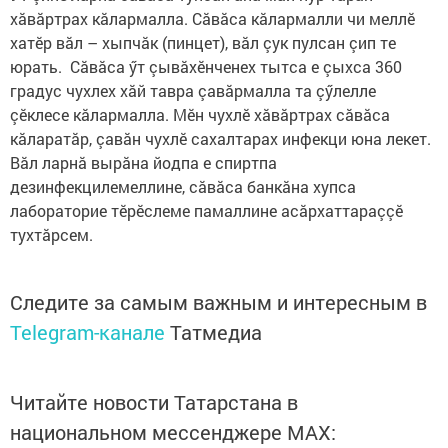
хăвăртрах кăлармалла. Сăвăса кăлармалли чи меллӗ
хатӗр вăл – хыпчăк (пинцет), вăл çук пулсан çип те
юрать. Сăвăса ӳт çывăхӗнченех тытса е çыхса 360
градус чухлех хăй тавра çавăрмалла та çӳлелле
çӗклесе кăлармалла. Мӗн чухлӗ хăвăртрах сăвăса
кăларатăр, çавăн чухлӗ сахалтарах инфекци юна лекет.
Вăл ларнă вырăна йодпа е спиртпа
дезинфекцилемеллине, сăвăса банкăна хупса
лабораторие тӗрӗслеме памаллине асăрхаттараççӗ
тухтăрсем.
Следите за самым важным и интересным в
Telegram-канале
Татмедиа
Читайте новости Татарстана в
национальном мессенджере MАХ: