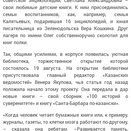
советской энциклопедии, Светлана Александровна –
свои любимые детские книги. К ним присоединились
семьи воспитанников, как, например, семья
Калятьевых, подарившая 16 энциклопедий, и юная
писательница из Зеленодольска Вера Кошкина. Друг
лагеря по имени Олег собственноручно сколотил для
книг полки.
Так, общими усилиями, в корпусе появилась уютная
библиотека, торжественное открытие которой
состоялось 19 августа. На открытии библиотеки
присутствовала главный редактор «Казанских
ведомостей» Венера Якупова, чья статья год назад
положила начало этому проекту. Она передала в дар
новые книги – свой сборник «100 историй о
суверенитете» и книгу «Санта-Барбара по-казански».
«Когда человек читает бумажные книги или, к примеру,
журналы, газеты, то клетки мозга работают по-другому,
– сказала она ребятам. –Развивается память,