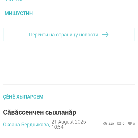
МИШУСТИН
Перейти на страницу новости
ÇӖНӖ ХЫПАРСЕМ
Сăвăссенчен сыхланăр
21 August 2025 -
Оксана Бердникова,
329
0
0
10:54