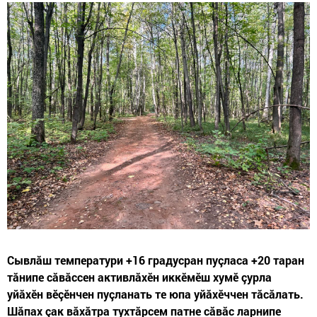
Сывлăш температури +16 градусран пуçласа +20 таран
тăнипе сăвăссен активлăхӗн иккӗмӗш хумӗ çурла
уйăхӗн вӗçӗнчен пуçланать те юпа уйăхӗччен тăсăлать.
Шăпах çак вăхăтра тухтăрсем патне сăвăс ларнипе