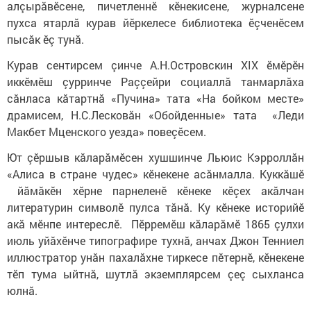
алçырăвӗсене, пичетленнӗ кӗнекисене, журналсене 
пухса ятарлă курав йӗркелесе библиотека ӗçченӗсем 
пысăк ӗç тунă. 
Курав сентирсем çинче А.Н.Островскин XIX ӗмӗрӗн 
иккӗмӗш çурринче Раççейри социаллă танмарлăха 
сăнласа кăтартнă «Пучина» тата «На бойком месте» 
драмисем, Н.С.Лесковӑн «Обойденные» тата  «Леди 
Макбет Мценского уезда» повеçӗсем. 
Ют
çӗршыв кӑларӑмӗсен
хушшинче
Л
ьюис Кэрроллӑн 
«Алиса в стране чудес» кӗнекене асăнмалла. Куккăшӗ 
 йăмăкӗн хӗрне парнеленӗ кӗнеке кӗçех акăлчан 
литературин символӗ пулса тăнă. Ку кӗнеке историйӗ 
акă мӗнпе интереслӗ.  Пӗрремӗш кӑларӑмӗ 1865 çулхи 
июль уйӑхӗнче типографире тухнă, анчах Джон Тенниел 
иллюстратор унăн пахалăхне тиркесе пӗтернӗ, кӗнекене 
тӗп тума ыйтнă, шутлă экземплярсем çеç сыхланса 
юлнă. 