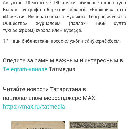
Августăн 18-мӗшӗнче 180 çулхи юбилейне паллă тунă 
Вырăс Географи обществи кăларнă «Книжник» тата 
«Известия Императорского Русского Географического 
Общества» журналсем (паллах, 1865 çулта 
тухнăскерсем) курава илем кӳреççӗ.
ТР Наци библиотекин пресс-службин сăнӳкерчӗкӗсем.
Следите за самым важным и интересным в
Telegram-канале
Татмедиа
Читайте новости Татарстана в
национальном мессенджере MАХ:
https://max.ru/tatmedia