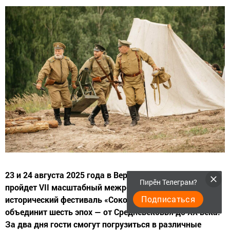
23 и 24 августа 2025 года в Верхнем Услоне, Татарстан,
Пирӗн Телеграм?
пройдет VII масштабный межрегиональный
Подписаться
исторический фестиваль «Соколка». Мероприятие
объединит шесть эпох — от Средневековья до ХХ века.
За два дня гости смогут погрузиться в различные