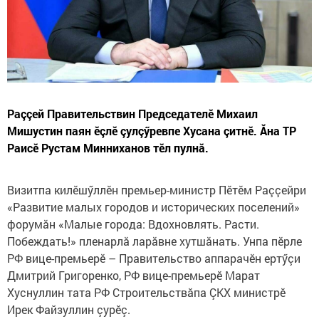
Раççей Правительствин Председателӗ Михаил
Мишустин паян ӗçлӗ çулçӳревпе Хусана çитнӗ. Ăна ТР
Раисӗ Рустам Минниханов тӗл пулнă.
Визитпа килӗшӳллӗн премьер-министр Пӗтӗм Раççейри
«Развитие малых городов и исторических поселений»
форумăн «Малые города: Вдохновлять. Расти.
Побеждать!» пленарлă ларăвне хутшăнать. Унпа пӗрле
РФ вице-премьерӗ – Правительство аппарачӗн ертӳçи
Дмитрий Григоренко, РФ вице-премьерӗ Марат
Хуснуллин тата РФ Строительствăпа ÇКХ министрӗ
Ирек Файзуллин çурӗç.