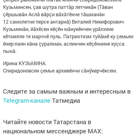
Кузьминсен, çав шутра паттăр летчикăн (Тăван
çӗршывăн Аслă вăрçи вăхăтӗнче тăшманăн
12 самолетне персе антарнă) Виталий Никифорович
Кузьминăн, йăхӗсен кӗçӗн мăнукӗнчен урăххине
кӗтмелле те марччӗ пуль. Патриотизм туйăмӗ ку çемьен
ӗнер-паян кăна çуралман, аслинчен кӗçӗннине куçса
пынă.
Ирина КУЗЬМИНА.
Спиридоновсен çемье архивӗнчи сăнӳкерчӗксем.
Следите за самым важным и интересным в
Telegram-канале
Татмедиа
Читайте новости Татарстана в
национальном мессенджере MАХ: