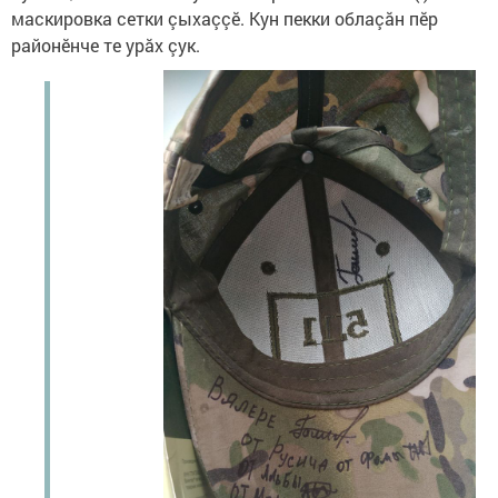
маскировка сетки çыхаççӗ. Кун пекки облаçăн пӗр
районӗнче те урăх çук.