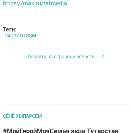
https://max.ru/tatmedia
Теги:
ПАТРИОТИЗМ
Перейти на страницу новости
ÇӖНӖ ХЫПАРСЕМ
#МойГеройМояСемья акци Тутарстан