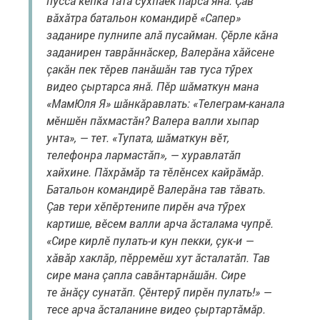
пусса кепка тата сухпаек парса янă. Çав
вăхăтра батальон командирӗ «Сапер»
заданире пулнипе алă пусайман. Çӗрле кăна
заданирен таврăннăскер, Валерăна хăйсене
çакăн пек тӗрев панăшăн тав туса тӳрех
видео çыртарса янă. Пӗр шăматкун мана
«МамЮля Я» шăнкăравлать: «Телеграм-канала
мӗншӗн пăхмастăн? Валера валли хыпар
унта», — тет. «Тупата, шăматкун вӗт,
телефонра лармастăп», — хуравлатăп
хайхине. Пăхрăмăр та тӗлӗнсех кайрăмăр.
Батальон командирӗ Валерăна тав тăвать.
Çав тери хӗпӗртенипе пирӗн ача тӳрех
картише, вӗсем валли арча ăсталама чупрӗ.
«Сире кирлӗ пулать-и кун пекки, çук-и —
хăвăр хаклăр, пӗрремӗш хут ăсталатăп. Тав
сире мана çапла савăнтарнăшăн. Сире
те ăнăçу сунатăп. Çӗнтерӳ пирӗн пулать!» —
тесе арча ăсталанине видео çыртартăмăр.