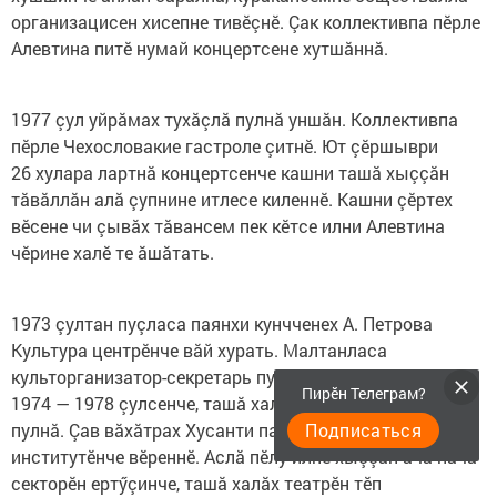
организацисен хисепне тивӗçнӗ. Çак коллективпа пӗрле
Алевтина питӗ нумай концертсене хутшăннă.
1977 çул уйрăмах тухăçлă пулнă уншăн. Коллективпа
пӗрле Чехословакие гастроле çитнӗ. Ют çӗршыври
26 хулара лартнă концертсенче кашни ташă хыççăн
тăвăллăн алă çупнине итлесе киленнӗ. Кашни çӗртех
вӗсене чи çывăх тăвансем пек кӗтсе илни Алевтина
чӗрине халӗ те ăшăтать.
1973 çултан пуçласа паянхи кунчченех А. Петрова
Культура центрӗнче вăй хурать. Малтанласа
культорганизатор-секретарь пулса ӗçленӗ, унтан,
Пирӗн Телеграм?
1974 — 1978 çулсенче, ташă халăх театрӗн репетиторӗ
Подписаться
пулнă. Çав вăхăтрах Хусанти патшалăх культура
институтӗнче вӗреннӗ. Аслă пӗлӳ илнӗ хыççăн ача-пăча
секторӗн ертӳçинче, ташă халăх театрӗн тӗп