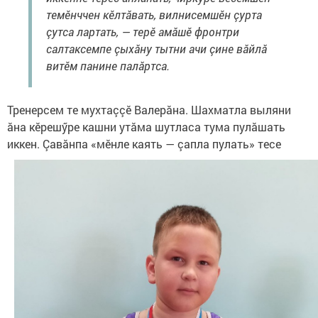
темӗнччен кӗлтăвать, вилнисемшӗн çурта
çутса лартать, — терӗ амăшӗ фронтри
салтаксемпе çыхăну тытни ачи çине вăйлă
витӗм панине палăртса.
Тренерсем те мухтаççӗ Валерăна. Шахматла выляни
ăна кӗрешӳре кашни утăма шутласа тума пулăшать
иккен.
Çавăнпа «мӗнле каять — çапла пулать» тесе