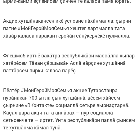
ырми-канми ӗçленисем çинчен те каласа пама юрать.
Акцие хутшăнакансен икӗ условие пăхăнмалла: çырни
патне #МойГеройМояСемья хештег лартмалла тата
хăвăр каласа паракан геройăн сăнӳкерчӗкӗ пулмалла.
Флешмоб иртнӗ вăхăтра республикăри массăлла хыпар
хатӗрӗсем Тăван çӗршывăн Аслă вăрçине хутшăннă
паттăрсем пирки каласа парӗç.
Пӗлтӗр #МойГеройМояСемья акцие Тутарстанра
пурăнакан 700 ытла çын хутшăннă, вӗсем хăйсем
çырнине «ВКонтакте» социаллă сетьре вырнаçтарнă.
Кăçал вара акци тата анлăрах — пур социаллă
сетьсенче те — иртет. Унта республикăри паллă çынсем
те хутшăнма кăмăл тунă.