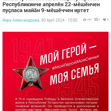
Республикинче апрелӗн 22-мӗшӗнчен
пуçласа майăн 9-мӗшӗччен иртет
Вера Александрова,
30 April 2024 - 10:00
434
0
0