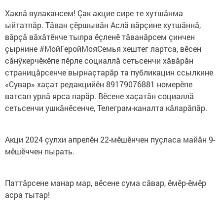
Хаклă вулакансем! Çак акцие сире те хутшăнма
ыйтатпăр. Тăван çӗршывăн Аслă вăрçине хутшăннă,
вăрçă вăхăтӗнче тылра ӗçленӗ тăванăрсем çинчен
çырнине #МойГеройМояСемья хештег лартса, вӗсен
сăнӳкерчӗкӗпе пӗрле социаллă сетьсенчи хăвăрăн
страницăрсенче вырнаçтарăр та публикацин ссылкине
«Сувар» хаçат редакцийӗн 89179076881 номерӗпе
ватсап урлă ярса парăр. Вӗсене хаçатăн социаллă
сетьсенчи ушкăнӗсенче, Телеграм-каналта кăларăпăр.
Акци 2024 çулхи апрелӗн 22-мӗшӗнчен пуçласа майăн 9-
мӗшӗччен пырать.
Паттăрсене манар мар, вӗсене сума сăвар, ӗмӗр-ӗмӗр
асра тытар!