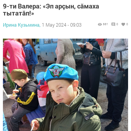
9-ти Валера: «Эп арçын, сăмаха
тытатăп!»
Ирина Кузьмина,
1 May 2024 - 09:03
661
0
0