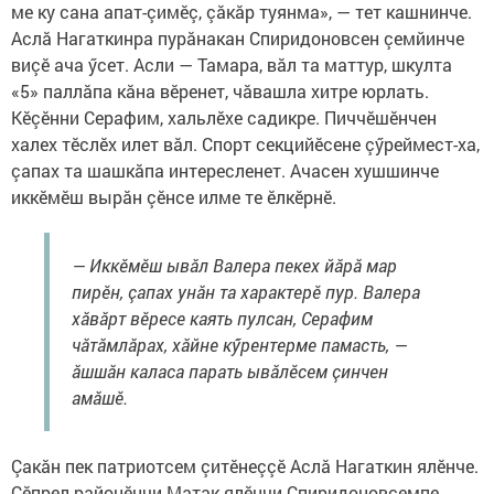
ме ку сана апат-çимӗç, çăкăр туянма», — тет кашнинче.
Аслă Нагаткинра пурăнакан Спиридоновсен çемйинче
виçӗ ача ӳсет. Асли — Тамара, вăл та маттур, шкулта
«5» паллăпа кăна вӗренет, чăвашла хитре юрлать.
Кӗçӗнни Серафим, хальлӗхе садикре. Пиччӗшӗнчен
халех тӗслӗх илет вăл. Спорт секцийӗсене çӳреймест-ха,
çапах та шашкăпа интересленет. Ачасен хушшинче
иккӗмӗш вырăн çӗнсе илме те ӗлкӗрнӗ.
— Иккӗмӗш ывăл Валера пекех йăрă мар
пирӗн, çапах унăн та характерӗ пур. Валера
хăвăрт вӗресе каять пулсан, Серафим
чăтăмлăрах, хăйне кӳрентерме памасть, —
ăшшăн каласа парать ывăлӗсем çинчен
амăшӗ.
Çакăн пек патриотсем çитӗнеççӗ Аслă Нагаткин ялӗнче.
Çӗпрел районӗнчи Матак ялӗнчи Спиридоновсемпе