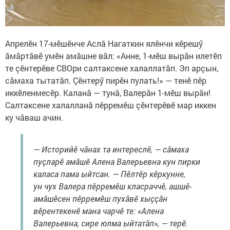
Апрелӗн 17-мӗшӗнче Аслă Нагаткин ялӗнчи кӗрешӳ
ăмăртăвӗ умӗн амăшне вăл: «Анне, 1-мӗш вырăн илетӗп
те çӗнтерӗве СВОри салтаксене халаллатăп. Эп арçын,
сăмаха тытатăп. Çӗнтерӳ пирӗн пулать!» — тенӗ пӗр
иккӗленмесӗр. Каланă — тунă, Валерăн 1-мӗш вырăн!
Салтаксене халалланă пӗрремӗш çӗнтерӗвӗ мар иккен
ку чăваш ачин.
— Историйӗ чăнах та интереслӗ, — сăмаха
пуçларӗ амăшӗ Алена Валерьевна кун пирки
каласа пама ыйтсан. — Пӗлтӗр кӗркунне,
ун чух Валера пӗрремӗш класраччӗ, ашшӗ-
амăшӗсен пӗрремӗш пухăвӗ хыççăн
вӗрентекенӗ мана чарчӗ те: «Алена
Валерьевна, сире юлма ыйтатăп», — терӗ.