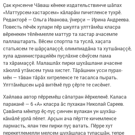
Çак кунсенче Чăваш кӗнеке издательствинче шăпах
«Маттурсем-хастарсем» кăларăм пичетленсе тухрӗ.
Редакторӗ — Ольга Иванова, ӳнерçи — Ирина Андреева.
Повесть пӗчӗк хулари пӗр шкулта улттăмӗш класра
вӗренекен тӗлӗнмелле маттур та хастар ачасемпе
паллаштарать. Вӗсем спортпа та туслă, хаçата
статьясем те шăрçалаççӗ, олимпиадăна та хутшăнаççӗ,
хула администрацийӗн пуçлăхне сӗнӳсем пама
та хăрамаççӗ. Малашлăх пирки шухăшлани ачасене
хăюллă утăмсем тума хистет. Тăрăшнин усси пурах-
мӗн — тăван тăрăх хитреленсе те тасалса пырать.
Улттăмӗшсен ырă витӗмӗ пур çӗрте те сисӗнет.
Хайлава автор пӗрремӗш сăпатран йӗркеленӗ. Каласа
параканӗ — 6 «А» класра ăс пухакан Николай Сареев.
Çавăнпа мӗнпур ӗç-пуç çинчен вулакан ун шухăш-
кăмăлӗ урлă пӗлет. Арçын ача пӗртте кичемленсе
лармасть, ялан тем пирки пуç ватать. Пӗрре хут
перекетлемелли мелсем шухăшласа тупасшăн, тепре