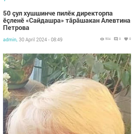
50 çул хушшинче пилӗк директорпа
ӗçленӗ «Сайдашра» тăрăшакан Алевтина
Петрова
admin,
30 April 2024 - 08:49
504
0
0