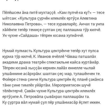
Пӗлӗшсем ăна питӗ мухтаççӗ. «Кам пулчӗ-ха ку?» — тесе
ыйтсан: «Культура çурчӗн илемлӗх ертӳçи Алевтина
Николаевна Петрова», — тесе хуравларӗç. Анчах та унпа
хăйӗнпе тепӗр темиçе çултан çеç паллашма тӳр килчӗ.
Ун чухне «Сайдаша» тӗпрен юсама хупнăччӗ.
Нумай пулмасть Культура центрӗнче тепӗр хут пулса
курма тӳр килчӗ, К. Иванов ячӗллӗ Чăваш патшалăх
академи драма театрӗн спектакльне кайса куртăмăр.
Тӗпрен юсанă хыççăн кермен лайăх еннелле чылай
улшăннине асăрхрăм: шалтан çеç мар, тулашӗнчен те.
Фойере стена çинче Культура центрӗн ӗç планӗ çакăнса
тăни çине тимлӗх уйăртăм. Мероприятисен шучӗ
тӗлӗнтерчӗ. Çавăн чухне Культура центрӗн илемлӗх
ертӳçипе А. Петровăпа çывăхрах паллашрăм та.
Ку çуртра вăл нумай çул пӗр улшăнмасăр ӗçлет иккен.