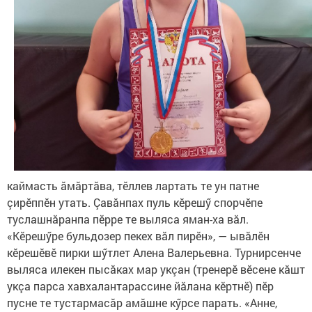
каймасть ăмăртăва, тӗллев лартать те ун патне
çирӗппӗн утать. Çавăнпах пуль кӗрешӳ спорчӗпе
туслашнăранпа пӗрре те выляса яман-ха вăл.
«Кӗрешӳре бульдозер пекех вăл пирӗн», — ывăлӗн
кӗрешӗвӗ пирки шӳтлет Алена Валерьевна. Турнирсенче
выляса илекен пысăках мар укçан (тренерӗ вӗсене кăшт
укçа парса хавхалантарассине йăлана кӗртнӗ) пӗр
пусне те тустармасăр амăшне кӳрсе парать. «Анне,