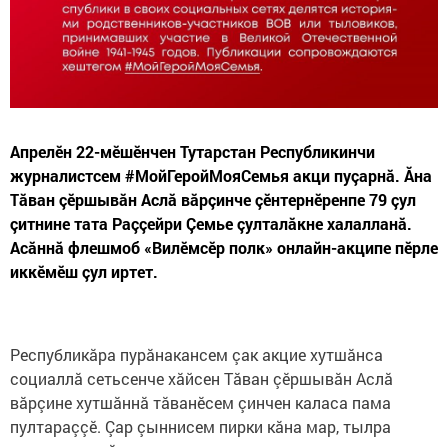
Апрелӗн 22-мӗшӗнчен Тутарстан Республикинчи
журналистсем #МойГеройМояСемья акци пуçарнă. Ăна
Тăван çӗршывăн Аслă вăрçинче çӗнтернӗренпе 79 çул
çитнине тата Раççейри Çемье çулталăкне халалланă.
Асăннă флешмоб «Вилӗмсӗр полк» онлайн-акципе пӗрле
иккӗмӗш çул иртет.
Республикăра пурăнакансем çак акцие хутшăнса
социаллă сетьсенче хăйсен Тăван çӗршывăн Аслă
вăрçине хутшăннă тăванӗсем çинчен каласа пама
пултараççӗ. Çар çыннисем пирки кăна мар, тылра