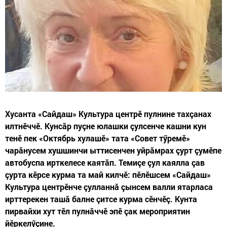
Хусанта «Сайдаш» Культура центрӗ пулнине тахçанах
илтнӗччӗ. Кунсăр пуçне юлашки çулсенче кашни кун
тенӗ пек «Октябрь хулашӗ» тата «Совет тӳремӗ»
чарăнусем хушшинчи ыттисенчен уйрăмрах çурт çумӗпе
автобуспа ирткелесе каятăп. Темиçе çул каялла çав
çурта кӗрсе курма та май килчӗ: пӗлӗшсем «Сайдаш»
Культура центрӗнче çулланнă çынсем валли ятарласа
ирттерекен ташă балне çитсе курма сӗнчӗç. Кунта
пирвайхи хут тӗл пулнăччӗ эпӗ çак мероприятин
йӗркелӳçине.