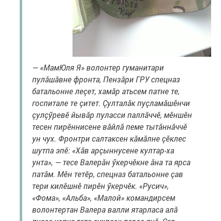
— «МамЮля Я» волонтер гуманитари
пулăшăвне фронта, Пензăри ГРУ спецназ
батальонне леçет, хамăр атьсем патне те,
госпитале те çитет. Çулталăк пуçламăшӗнчи
çулçӳревӗ йывăр пуласси паллăччӗ, мӗншӗн
тесен пирӗннисене вăйлă пеме тытăннăччӗ
ун чух. Фронтри салтаксен кăмăлне çӗклес
шутпа эпӗ: «Хăв арçыннусене култар-ха
унта», — тесе Валерăн ӳкерчӗкне ăна та ярса
патăм. Мӗн тетӗр, спецназ батальонне çав
тери килӗшнӗ пирӗн ӳкерчӗк. «Русич»,
«Фома», «Альба», «Малой» командирсем
волонтертан Валера валли ятарласа алă