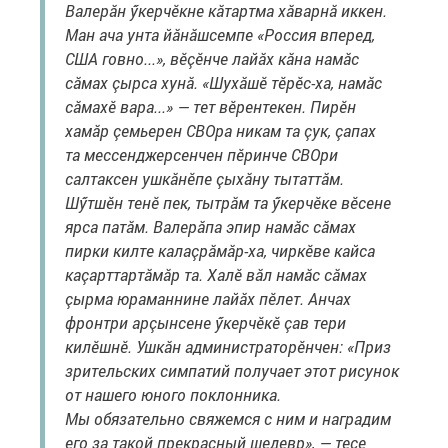
Валерăн ӳкерчӗкне кăтартма хăварнă иккен.
Ман ача унта йăнăшсемпе «Россия вперед,
США говно...», вӗçӗнче лайăх кăна намăс
сăмах çырса хунă. «Шухăшӗ тӗрӗс-ха, намăс
сăмахӗ вара...» — тет вӗрентекен. Пирӗн
хамăр çемьерен СВОра никам та çук, çапах
та мессенджерсенчен пӗринче СВОри
салтаксен ушкăнӗпе çыхăну тытаттăм.
Шӳтшӗн тенӗ пек, тытрăм та ӳкерчӗке вӗсене
ярса патăм. Валерăпа эпир намăс сăмах
пирки килте калаçрăмăр-ха, чиркӗве кайса
каçарттартăмăр та. Халӗ вăл намăс сăмах
çырма юраманнине лайăх пӗлет. Анчах
фронтри арçынсене ӳкерчӗкӗ çав тери
килӗшнӗ. Ушкăн администраторӗнчен: «Приз
зрительских симпатий получает этот рисунок
от нашего юного поклонника.
Мы обязательно свяжемся с ним и наградим
его за такой прекрасный шедевр», — тесе