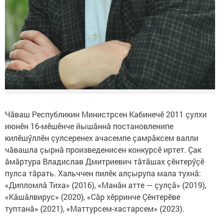
Чăваш Республикин Министрсен Кабинечӗ 2011 çулхи
июнӗн 16-мӗшӗнче йышăннă постановленипе
килӗшӳллӗн çулсеренех ачасемпе çамрăксем валли
чăвашла çырнă произведенисен конкурсӗ иртет. Çак
ăмăртура Владислав Дмитриевич тăтăшах çӗнтерӳçӗ
пулса тăрать. Хальччен пилӗк алçырупа мала тухнă:
«Дипломлă Тиха» (2016), «Манăн атте — çулçă» (2019),
«Кăшăлвирус» (2020), «Сăр хӗрринче Çӗнтерӗве
туптанă» (2021), «Маттурсем-хастарсем» (2023).