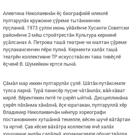
Алевтина Николаевнăн ӗç биографийӗ илемлӗ
пултарулăх кружокне çӳреме тытăннинчен
пуçланнă. 1973 çулхи июнь уйăхӗнче Хусанти Советски
районӗнче 2-мӗш стройтрестăн Культура керменӗ
уçăлсанах А. Петрова ташă театрне чи малтан çӳреме
пуçлакансенчен пӗри пулнă. Керменти халăх ташă
театрӗн коллективне ТР искусствăсен тава тивӗçлӗ
ӗçченӗ В. Шумейкин ертсе пынă.
Çăмăл мар иккен пултарулăх çулӗ. Шăтăк-путăксемпе
тулса ларнă. Турă панисӗр пуçне чăтăмлăх, вăй-хăват
кирлӗ. Вӗрентекен питӗ те çирӗп ыйтнă. Дисциплинăна
çирӗп пăхăнма хăнăхнă, ӗçе юратакан, пултаруллă хӗр
Владимир Николаевичăн мӗнпур хореографи
постановкинех хутшăннă темелле, вӗсен шучӗ вăтăртан
та иртнӗ. Çав кӗске вăхăтра коллектив ячӗ халăх
хушшинче анлăн сарăлнă, куракансемпе обществăлла