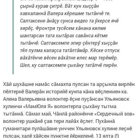
çырнă хурав çитрӗ. Вăт кун хыççăн
хавхаланнă Валера кӗрешме тытăнчӗ те.
Салтаксене ăнăçу сунса видео та ӳкерсе ячӗ
хирӗç. Фронтри тусӗсем хăнана килме
шантарсан тата хытăрах савăнса кӗтме
тытăнчӗ. Салтаксемпе эпир çӗнтерӳ хыççăн
тӗл пулма калаçса татăлтăмăр. Кӗске отпуск
вăхăтӗнче вӗсен вăхăтне илес мар терӗмӗр.
Шел, ку салтаксемпе çыхăну татăлчӗ пирӗн.
Хăй шухăшне намăс сăмахпа пулсан та арçынла вирлӗн
пӗлтернӗ Валерăн историйӗ кунпа кăна вӗçленмен-ха.
Алена Валерьевна волонтер ӗçне пуçăнсан Ульяновск
хулинчи «МамЮля Я» волонтерпа çыхăну тытма
тытăннă. Сăмах май, Чăнлă районӗнче «Сердечный зов»
волонтер ушкăнӗ çав тери лайăх ӗçлет. Пухăннă
гуманитари пулăшăвне унччен Ульяновск хулине леçнӗ
пулсан, халӗ хăйсен пунктне йӗркеленӗ. 13 ялта (!)