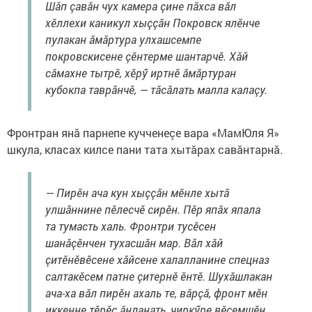
Шăп çавăн чух камера çине пăхса вăл
хӗллехи каникул хыççăн Покровск ялӗнче
пулакан ăмăртура улхашсемпе
покровскисене çӗнтерме шантарчӗ. Хăй
сăмахне тытрӗ, хӗрӳ иртнӗ ăмăртуран
кубокпа таврăнчӗ, — тăсăлать малла калаçу.
Фронтран янă парнепе кучченеçе вара «МамЮля Я»
шкула, класах килсе пани тата хытăрах савăнтарнă.
— Пирӗн ача кун хыççăн мӗнле хытă
улшăннине пӗлесчӗ сирӗн. Пӗр япăх япала
та тумасть халь. Фронтри тусӗсен
шанăçӗнчен тухасшăн мар. Вăл хăй
çитӗнӗвӗсене хăйсене халалланине спецназ
салтакӗсем патне çитернӗ ӗнтӗ. Шухăшлакан
ача-ха вăл пирӗн ахаль те, вăрçă, фронт мӗн
иккенне тӗрӗс ăнланать, чиркӳре вӗсемшӗн