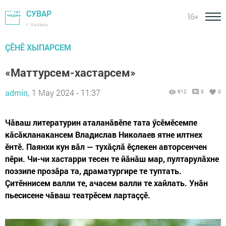
СУВАР
16+
г. Казань
ÇӖНӖ ХЫПАРСЕМ
«Маттурсем-хастарсем»
admin,
1 May 2024 - 11:37
612
0
0
Чăваш литературин аталанăвӗпе тата ӳсӗмӗсемпе
кăсăкланакансем Владислав Николаев ятне илтнех
ӗнтӗ. Паянхи кун вăл — тухăçлă ӗçлекен авторсенчен
пӗри. Чи-чи хастарри тесен те йăнăш мар, пултарулăхне
поэзипе прозăра та, драматургире те туптать.
Çитӗннисем валли те, ачасем валли те хайлать. Унăн
пьесисене чăваш театрӗсем лартаççӗ.