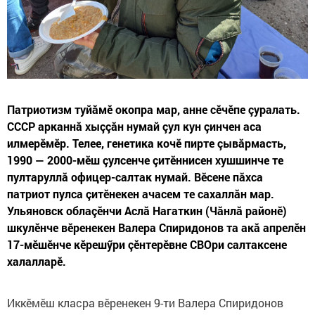
Патриотизм туйăмӗ окопра мар, анне сӗчӗпе çуралать.
СССР арканнă хыççăн нумай çул кун çинчен аса
илмерӗмӗр. Телее, генетика кочӗ пирте çывăрмасть,
1990 — 2000-мӗш çулсенче çитӗннисен хушшинче те
пултаруллă офицер-салтак нумай. Вӗсене пăхса
патриот пулса çитӗнекен ачасем те сахаллăн мар.
Ульяновск облаçӗнчи Аслă Нагаткин (Чăнлă районӗ)
шкулӗнче вӗренекен Валера Спиридонов та акă апрелӗн
17-мӗшӗнче кӗрешӳри çӗнтерӗвне СВОри салтаксене
халалларӗ.
Иккӗмӗш класра вӗренекен 9-ти Валера Спиридонов