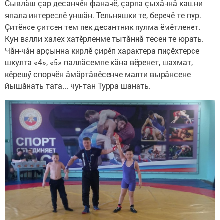
Сывлăш çар десанчӗн фаначӗ, çарпа çыхăннă кашни
япала интереслӗ уншăн. Тельняшки те, беречӗ те пур.
Çитӗнсе çитсен тем пек десантник пулма ӗмӗтленет.
Кун валли халех хатӗрленме тытăннă тесен те юрать.
Чăн-чăн арçынна кирлӗ çирӗп характера пиçӗхтерсе
шкулта «4», «5» паллăсемпе кăна вӗренет, шахмат,
кӗрешӳ спорчӗн ăмăртăвӗсенче малти вырăнсене
йышăнать тата... чунтан Турра шанать.