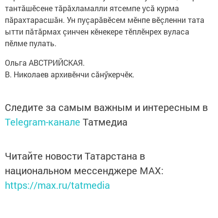
тантăшӗсене тăрăхламалли ятсемпе усă курма
пăрахтарасшăн. Ун пуçарăвӗсем мӗнпе вӗçленни тата
ытти пăтăрмах çинчен кӗнекере тӗплӗнрех вуласа
пӗлме пулать.
Ольга АВСТРИЙСКАЯ.
В. Николаев архивӗнчи сăнӳкерчӗк.
Следите за самым важным и интересным в
Telegram-канале
Татмедиа
Читайте новости Татарстана в
национальном мессенджере MАХ:
https://max.ru/tatmedia