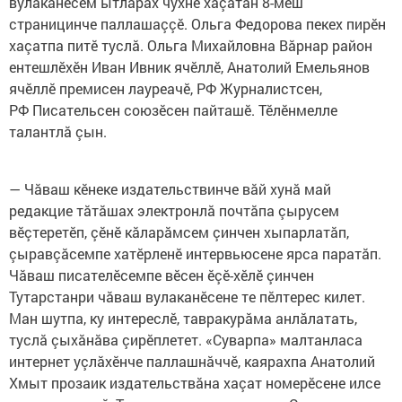
вулаканӗсем ытларах чухне хаçатăн 8-мӗш
страницинче паллашаççӗ. Ольга Федорова пекех пирӗн
хаçатпа питӗ туслă. Ольга Михайловна Вăрнар район
ентешлӗхӗн Иван Ивник ячӗллӗ, Анатолий Емельянов
ячӗллӗ премисен лауреачӗ, РФ Журналистсен,
РФ Писательсен союзӗсен пайташӗ. Тӗлӗнмелле
талантлă çын.
— Чăваш кӗнеке издательствинче вăй хунă май
редакцие тăтăшах электронлă почтăпа çырусем
вӗçтеретӗп, çӗнӗ кăларăмсем çинчен хыпарлатăп,
çыравçăсемпе хатӗрленӗ интервьюсене ярса паратăп.
Чăваш писателӗсемпе вӗсен ӗçӗ-хӗлӗ çинчен
Тутарстанри чăваш вулаканӗсене те пӗлтерес килет.
Ман шутпа, ку интереслӗ, тавракурăма анлăлатать,
туслă çыхăнăва çирӗплетет. «Суварпа» малтанласа
интернет уçлăхӗнче паллашнăччӗ, каярахпа Анатолий
Хмыт прозаик издательствăна хаçат номерӗсене илсе