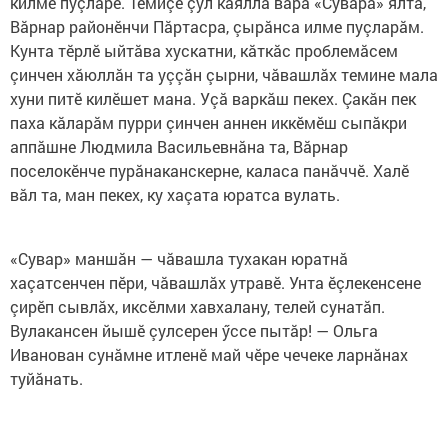
килме пуçларӗ. Темиçе çул каялла вара «Сувара» ялта,
Вăрнар районӗнчи Пăртасра, çырăнса илме пуçларăм.
Кунта тӗрлӗ ыйтăва хускатни, кăткăс проблемăсем
çинчен хăюллăн та уççăн çырни, чăвашлăх темине мала
хуни питӗ килӗшет мана. Уçă варкăш пекех. Çакăн пек
паха кăларăм пурри çинчен аннен иккӗмӗш сыпăкри
аппăшне Людмила Васильевнăна та, Вăрнар
поселокӗнче пурăнаканскерне, каласа панăччӗ. Халӗ
вăл та, ман пекех, ку хаçата юратса вулать.
«Сувар» маншăн — чăвашла тухакан юратнă
хаçатсенчен пӗри, чăвашлăх утравӗ. Унта ӗçлекенсене
çирӗп сывлăх, иксӗлми хавхалану, телей сунатăп.
Вулакансен йышӗ çулсерен ӳссе пытăр! — Ольга
Иванован сунăмне итленӗ май чӗре чечеке ларнăнах
туйăнать.