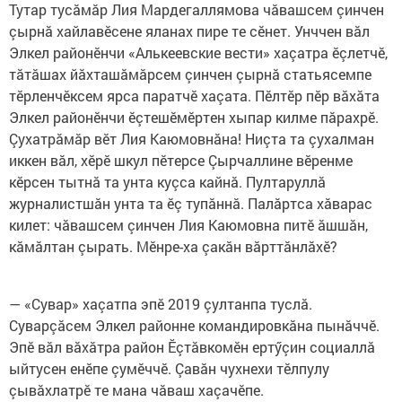
Тутар тусăмăр Лия Мардегаллямова чăвашсем çинчен
çырнă хайлавӗсене яланах пире те сӗнет. Унччен вăл
Элкел районӗнчи «Алькеевские вести» хаçатра ӗçлетчӗ,
тăтăшах йăхташăмăрсем çинчен çырнă статьясемпе
тӗрленчӗксем ярса паратчӗ хаçата. Пӗлтӗр пӗр вăхăта
Элкел районӗнчи ӗçтешӗмӗртен хыпар килме пăрахрӗ.
Çухатрăмăр вӗт Лия Каюмовнăна! Ниçта та çухалман
иккен вăл, хӗрӗ шкул пӗтерсе Çырчаллине вӗренме
кӗрсен тытнă та унта куçса кайнă. Пултаруллă
журналистшăн унта та ӗç тупăннă. Палăртса хăварас
килет: чăвашсем çинчен Лия Каюмовна питӗ ăшшăн,
кăмăлтан çырать. Мӗнре-ха çакăн вăрттăнлăхӗ?
— «Сувар» хаçатпа эпӗ 2019 çултанпа туслă.
Суварçăсем Элкел районне командировкăна пынăччӗ.
Эпӗ вăл вăхăтра район Ӗçтăвкомӗн ертӳçин социаллă
ыйтусен енӗпе çумӗччӗ. Çавăн чухнехи тӗлпулу
çывăхлатрӗ те мана чăваш хаçачӗпе.