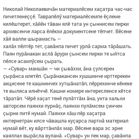
Николай Николаевичăн материалӗсем хаçатра час-час
пичетленеççӗ. Таврапӗлӳ материалӗсемпе ӗçлеме
килӗштерет, хăйӗн тăван ялӗ тата ун çыннисем пирки
архивсенче ларса ӗлӗкхи документсене тӗпчет. Вӗсене
хăй валли шырамасть —
халăх пӗлтӗр тет, çавăнпа пичет урлă сарма тăрăшать.
Паян пурăнакан аслă ăрури çынсем пирки те ыйтса
пӗлсе асаилӳсем çырать.
— «Сувар» маншăн — чи çывăххи, ăна çулсерен
çырăнса илетӗп. Çырăнакансен хушшинче ирттерекен
акцисене те кашнинчех хутшăнатăп, пӗррехинче кӗнеке
те выляса илнӗччӗ. Кашни номере интересленсе кӗтсе
тăратăп. Чӗрӗ хаçат тенӗ пулăттăм ăна, унта хальхи
авторсем паянхи пурнăç, паянхи пулăмсем çинчен
çырни питӗ нумай. Паянхи хăш-пӗр хаçатра
интернетран илсе чăвашла куçарса лартнă материал
нумай вӗт, ку вăрттăнлăх мар. Вӗсене вара эс эрне
каяллах вырăсла вуланă. «Сувар» ун пек мар, çавăнпа