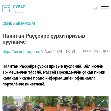
СУВАР
16+
г. Казань
ÇӖНӖ ХЫПАРСЕМ
Паянтан Раççейре çурхи призыв
пуçланчӗ
Вера Александрова,
1 April 2024 - 13:59
629
0
0
Паянтан Раççейре çурхи призыв пуçланнă. Вăл июлӗн
15-мӗшӗччен тăсăлӗ. Раççей Президенчӗн çакăн пирки
калакан Указне право информацийӗн официаллă
порталӗнче пичетленӗ.