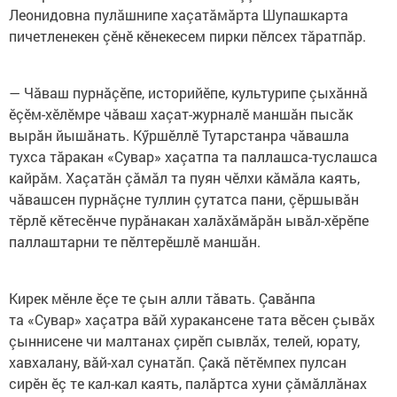
Леонидовна пулăшнипе хаçатăмăрта Шупашкарта
пичетленекен çӗнӗ кӗнекесем пирки пӗлсех тăратпăр.
— Чăваш пурнăçӗпе, историйӗпе, культурипе çыхăннă
ӗçӗм-хӗлӗмре чăваш хаçат-журналӗ маншăн пысăк
вырăн йышăнать. Кӳршӗллӗ Тутарстанра чăвашла
тухса тăракан «Сувар» хаçатпа та паллашса-туслашса
кайрăм. Хаçатăн çăмăл та пуян чӗлхи кăмăла каять,
чăвашсен пурнăçне туллин çутатса пани, çӗршывăн
тӗрлӗ кӗтесӗнче пурăнакан халăхăмăрăн ывăл-хӗрӗпе
паллаштарни те пӗлтерӗшлӗ маншăн.
Кирек мӗнле ӗçе те çын алли тăвать. Çавăнпа
та «Сувар» хаçатра вăй хуракансене тата вӗсен çывăх
çыннисене чи малтанах çирӗп сывлăх, телей, юрату,
хавхалану, вăй-хал сунатăп. Çакă пӗтӗмпех пулсан
сирӗн ӗç те кал-кал каять, палăртса хуни çăмăллăнах