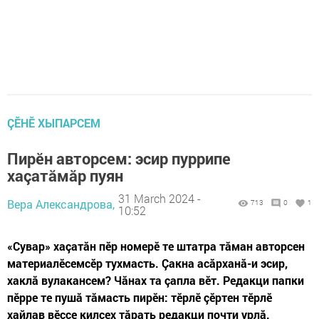
ÇӖНӖ ХЫПАРСЕМ
Пирӗн авторсем: эсир пуррипе
хаçатăмăр пуян
31 March 2024 -
Вера Александрова,
713
0
1
10:52
«Сувар» хаçатăн пӗр номерӗ те штатра тăман авторсен
материалӗсемсӗр тухмасть. Çакна асăрханă-и эсир,
хаклă вулакансем? Чăнах та çапла вӗт. Редакци папки
пӗрре те пушă тăмасть пирӗн: тӗрлӗ çӗртен тӗрлӗ
хайлав вӗçсе килсех тăрать редакци почти урлă.