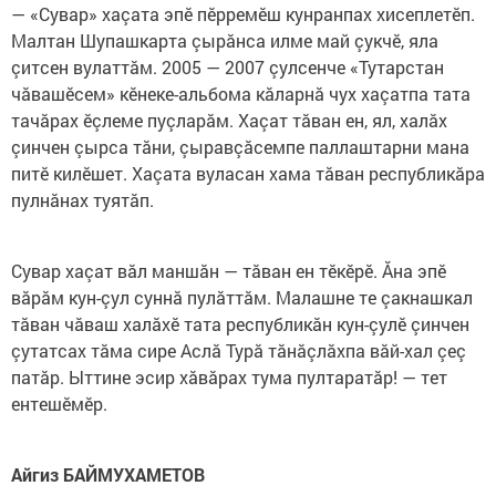
— «Сувар» хаçата эпӗ пӗрремӗш кунранпах хисеплетӗп.
Малтан Шупашкарта çырӑнса илме май çукчӗ, яла
çитсен вулаттӑм. 2005 — 2007 çулсенче «Тутарстан
чӑвашӗсем» кӗнеке-альбома кӑларнӑ чух хаçатпа тата
тачӑрах ӗçлеме пуçларӑм. Хаçат тӑван ен, ял, халӑх
çинчен çырса тӑни, çыравçӑсемпе паллаштарни мана
питӗ килӗшет. Хаçата вуласан хама тӑван республикӑра
пулнӑнах туятӑп.
Сувар хаçат вӑл маншӑн — тӑван ен тӗкӗрӗ. Ӑна эпӗ
вӑрӑм кун-çул суннă пулӑттӑм. Малашне те çакнашкал
тӑван чӑваш халăхӗ тата республикӑн кун-çулӗ çинчен
çутатсах тӑма сире Аслӑ Турă тӑнӑçлӑхпа вӑй-хал çеç
патӑр. Ыттине эсир хӑвӑрах тума пултаратӑр! — тет
ентешӗмӗр.
Айгиз БАЙМУХАМЕТОВ