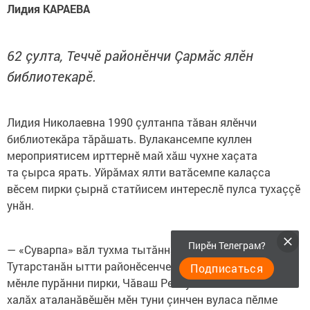
Лидия КАРАЕВА
62 çулта, Теччӗ районӗнчи Çармăс ялӗн
библиотекарӗ.
Лидия Николаевна 1990 çултанпа тăван ялӗнчи
библиотекăра тăрăшать. Вулакансемпе куллен
мероприятисем ирттернӗ май хăш чухне хаçата
та çырса ярать. Уйрăмах ялти ватăсемпе калаçса
вӗсем пирки çырнă статйисем интереслӗ пулса тухаççӗ
унăн.
Пирӗн Телеграм?
— «Суварпа» вăл тухма тытăннăранпах туслă эпӗ.
Тутарстанăн ытти районӗсенче пурăнакан чăвашсем
Подписаться
мӗнле пурăнни пирки, Чăваш Республикинче тăван
халăх аталанăвӗшӗн мӗн туни çинчен вуласа пӗлме