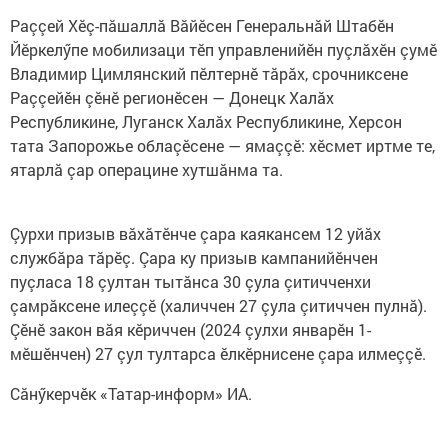
Раççей Хӗç-пăшаллă Вăйӗсен Генеральнăй Штабӗн
Йӗркелӳпе мобилизаци тӗп управленийӗн пуçлăхӗн çумӗ
Владимир Цимлянский пӗлтернӗ тăрăх, срочниксене
Раççейӗн çӗнӗ регионӗсен — Донецк Халăх
Республикине, Луганск Халăх Республикине, Херсон
тата Запорожье облаçӗсене — ямаççӗ: хӗсмет иртме те,
ятарлă çар операцине хутшăнма та.
Çурхи призыв вăхăтӗнче çара каякансем 12 уйăх
службăра тăрӗç. Çара ку призыв кампанийӗнчен
пуçласа 18 çултан тытăнса 30 çула çитичченхи
çамрăксене илеççӗ (халиччен 27 çула çитиччен пулнă).
Çӗнӗ закон вăя кӗриччен (2024 çулхи январӗн 1-
мӗшӗнчен) 27 çул тултарса ӗлкӗрнисене çара илмеççӗ.
Сăнӳкерчӗк «Татар-информ» ИА.