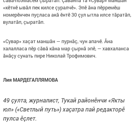
сăвă-поэмăсем çыратăп. Çавăнпа та «Сувар» маншăн
«кӗтнӗ ывăл пек килсе çуралчӗ». Эпӗ ăна пӗрремӗш
номерӗнчен пуçласа акă ӗнтӗ 30 çул ытла илсе тăратăп,
вулатăп, çыратăп.
«Сувар» хаçат маншăн — пурнăç, чун апачӗ. Ăна
халалласа пӗр сăвă кăна мар çырнă эпӗ, — хавхаланса
ăнăçу сунать пире Николай Трофимович.
Лия МАРДЕГАЛЛЯМОВА
49 çулта, журналист, Тукай районӗнчи «Якты
юл» («Светлый путь») хаçатра пай редакторӗ
пулса ӗçлет.