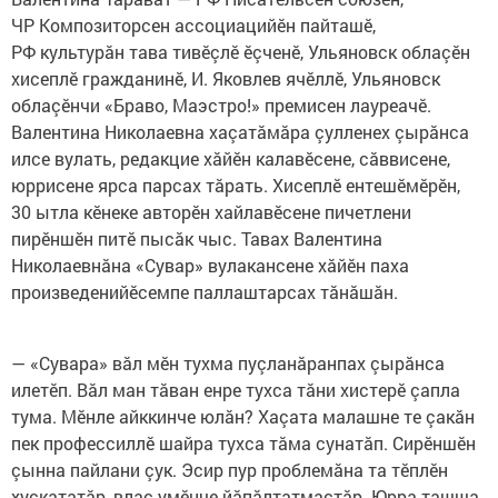
ЧР Композиторсен ассоциацийӗн пайташӗ,
РФ культурăн тава тивӗçлӗ ӗçченӗ, Ульяновск облаçӗн
хисеплӗ гражданинӗ, И. Яковлев ячӗллӗ, Ульяновск
облаçӗнчи «Браво, Маэстро!» премисен лауреачӗ.
Валентина Николаевна хаçатăмăра çулленех çырăнса
илсе вулать, редакцие хăйӗн калавӗсене, сăввисене,
юррисене ярса парсах тăрать. Хисеплӗ ентешӗмӗрӗн,
30 ытла кӗнеке авторӗн хайлавӗсене пичетлени
пирӗншӗн питӗ пысăк чыс. Тавах Валентина
Николаевнăна «Сувар» вулакансене хăйӗн паха
произведенийӗсемпе паллаштарсах тăнăшăн.
— «Сувара» вăл мӗн тухма пуçланăранпах çырăнса
илетӗп. Вăл ман тăван енре тухса тăни хистерӗ çапла
тума. Мӗнле айккинче юлăн? Хаçата малашне те çакăн
пек профессиллӗ шайра тухса тăма сунатăп. Сирӗншӗн
çынна пайлани çук. Эсир пур проблемăна та тӗплӗн
хускататăр, влаç умӗнче йăпăлтатмастăр. Юрра-ташша