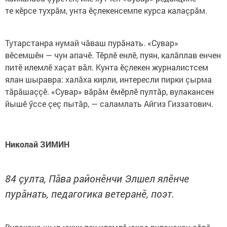
те кӗрсе тухрăм, унта ӗçлекенсемпе курса калаçрăм.
Тутарстанра нумай чăваш пурăнать. «Сувар»
вӗсемшӗн — чун апачӗ. Тӗрлӗ енлӗ, пуян, калăплав енчен
питӗ илемлӗ хаçат вăл. Кунта ӗçлекен журналистсем
ялан шыравра: халăха кирли, интересли пирки çырма
тăрăшаççӗ. «Сувар» вăрăм ӗмӗрлӗ пултăр, вулакансен
йышӗ ӳссе çеç пытăр, — саламлать Айгиз Гиззатович.
Николай ЗИМИН
84 çулта, Пăва районӗнчи Элшел ялӗнче
пурăнать, педагогика ветеранӗ, поэт.