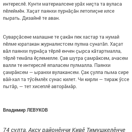
интереслӗ. Кунти материалсене урăх ниçта та вуласа
пӗлеймӗн. Хаçат паянхи пурнăçăн летопиçне илсе
пырать. Дизайнӗ те аван.
Суварçăсене малашне те çакăн пек хастар та нумай
пӗлме юратакан журналистсем пулма сунатăп. Хаçат
вăл паянхи пурнăçа тӗрлӗ енчен çырса кăтартмалла,
тӗрлӗ темăпа ӗçлемелле. Çав шутра çамрăксем, ачасем
валли те интереслӗ япаласем пулмалла. Паянхи
çамрăксем — ыранхи вулакансем. Çак çулпа пыма сире
вăй-хал та тӳсӗмлӗх сунас килет. Чи кирли — тираж ӳссе
пытăр, — тет хисеплӗ авторăмăр.
Владимир ЛЕВУКОВ
74 çулта, Аксу районӗнчи Кивӗ Тимушкелӗнче