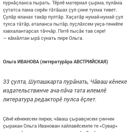
пурнăçланса пырать. Тӗрлӗ материал çырма, пулăма
çутатса пама сирӗн тăтăшах çул çине тухма тивет.
Çулăр яланах такăр пултăр. Хаçатăр нумай-нумай çул
тухса тăтăр, аталанса пытăр, пуçлăхсем укçа-тенкӗпе
хавхалантарсах тăччăр. Питӗ пысăк тав сире!
— кăмăлтан ырă сунать пире Ольга.
Ольга ИВАНОВА (литературăра АВСТРИЙСКАЯ)
33 çулта, Шупашкарта пурăнать, Чăваш кӗнеке
издательствинче ача-пăча тата илемлӗ
литература редакторӗ пулса ӗçлет.
Çӗнӗ кӗнекесем пирки, чăваш çыравçисем çинчен
çыракан Ольга Иванован хайлавӗсемпе те «Сувар»