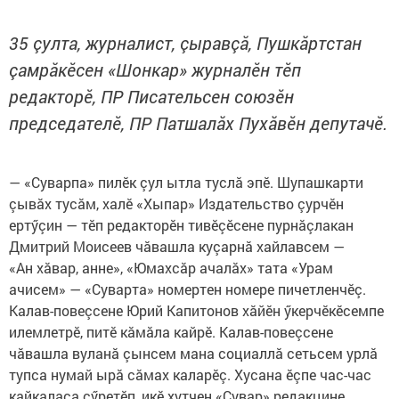
35 çулта, журналист, çыравçă, Пушкăртстан
çамрăкӗсен «Шонкар» журналӗн тӗп
редакторӗ, ПР Писательсен союзӗн
председателӗ, ПР Патшалăх Пухăвӗн депутачӗ.
— «Суварпа» пилӗк çул ытла туслă эпӗ. Шупашкарти
çывăх тусăм, халӗ «Хыпар» Издательство çурчӗн
ертӳçин — тӗп редакторӗн тивӗçӗсене пурнăçлакан
Дмитрий Моисеев чăвашла куçарнă хайлавсем —
«Ан хăвар, анне», «Юмахсăр ачалăх» тата «Урам
ачисем» — «Суварта» номертен номере пичетленчӗç.
Калав-повеçсене Юрий Капитонов хăйӗн ӳкерчӗкӗсемпе
илемлетрӗ, питӗ кăмăла кайрӗ. Калав-повеçсене
чăвашла вуланă çынсем мана социаллă сетьсем урлă
тупса нумай ырă сăмах каларӗç. Хусана ӗçпе час-час
кайкаласа çӳретӗп, икӗ хутчен «Сувар» редакцине