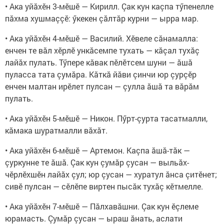
• Ака уйăхӗн 3-мӗшӗ — Кирилл. Çак кун каçпа тӳпенелле
пăхма хушмаççӗ: ӳкекен çăлтăр курни — ырра мар.
• Ака уйăхӗн 4-мӗшӗ — Василий. Хӗвеле сăнамалла:
енчен те вăл хӗрлӗ ункăсемпе тухать — кăçал тухăç
лайăх пулать. Тӳпере кăвак пӗлӗтсем шуни — ăшă
пуласса тата çумăра. Кăткă йăви çинчи юр çурçӗр
енчен малтан ирӗлет пулсан — çулла ăшă та вăрăм
пулать.
• Ака уйăхӗн 5-мӗшӗ — Никон. Пӳрт-çурта тасатмалли,
кăмака шуратмалли вăхăт.
• Ака уйăхӗн 6-мӗшӗ — Артемон. Каçпа ăшă-тăк —
çуркунне те ăшă. Çак кун çумăр çусан — выльăх-
чӗрлӗхшӗн лайăх çул; юр çусан — хуратул ăнса çитӗнет;
сивӗ пулсан — сӗлӗпе виртен пысăк тухăç кӗтмелле.
• Ака уйăхӗн 7-мӗшӗ — Пăлхавăшни. Çак кун ӗçлеме
юрамасть. Çумăр çусан — ыраш ăнать, аслати