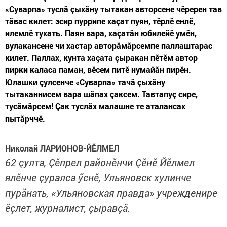
«Суварпа» туслă çыхăну тытакан авторсене чӗререн тав
тăвас килет: эсир пуррипе хаçат пуян, тӗрлӗ енлӗ,
илемлӗ тухать. Паян вара, хаçатăн юбилейӗ умӗн,
вулакансене чи хастар авторăмăрсемпе паллаштарас
килет. Паллах, кунта хаçата çыракан пӗтӗм автор
пирки каласа паман, вӗсем питӗ нумайăн пирӗн.
Юлашки çулсенче «Суварпа» тачă çыхăну
тытаканнисем вара шăпах çаксем. Тавтапуç сире,
тусăмăрсем! Çак туслăх малашне те аталансах
пытăрччӗ.
Николай ЛАРИОНОВ-ЙӖЛМЕЛ
62 çулта, Çӗпрел районӗнчи Çӗнӗ Йӗлмел
ялӗнче çуралса ӳснӗ, Ульяновск хулинче
пурăнать, «Ульяновская правда» учрежденире
ӗçлет, журналист, çыравçă.