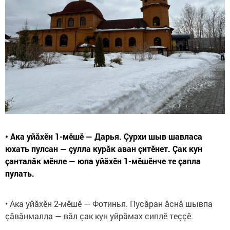
• Ака уйăхӗн 1-мӗшӗ — Дарья. Çурхи шыв шавласа
юхать пулсан — çулла курăк аван çитӗнет. Çак кун
çанталăк мӗнле — юпа уйăхӗн 1-мӗшӗнче те çапла
пулать.
• Ака уйăхӗн 2-мӗшӗ — Фотинья. Пусăран ăснă шывпа
çăвăнмалла — вăл çак кун уйрăмах сиплӗ теççӗ.