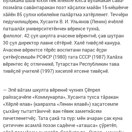
Вулакана шыв юххи пек илемлӗ юхса вуланакан сăвă-
поэмăпа савăнтаракан поэт кăçалхи майăн 15-мӗшӗнче
хăйӗн 85 çулхи юбилейне палăртма хатӗрленет. Теччӗри
педучилищӗрен, Хусанти В. И. Ульянов (Ленин) ячӗллӗ
патшалăх университетӗнчен вӗренсе тухнă,
филолог. 42 çул шкулта ачасене вӗрентнӗ, çав шутран
30 çул директор лавне сӗтӗрнӗ. Халӗ тивӗçлӗ канура.
Ачасене вӗрентсе тӗрӗс воспитани парас ӗçри
çитӗнӳсемшӗн РСФСР (1980) тата СССР (1987) Халăха
вӗрентес ӗç отличникӗ, Тутарстан Республикин тава
тивӗçлӗ учителӗ (1997) хисеплӗ ятсене тивӗçнӗ.
— Эпӗ вăтам шкулта вӗреннӗ чухнех Çӗпрел
райхаçачӗпе «Коммунарпа», Хусанта тухса тăракан
«Хӗрлӗ ялав» (каярахпа «Ленин ялавӗ») хаçатсемпе
çыхăну тытаттăмччӗ: вак-тӗвек заметкăсем
пичетленетчӗç. Тата çакă та пур: мӗн ачаран çак куна
çитиччен асамлă поэзи садӗнче «аташса» çӳретӗп,