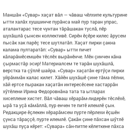
Маншăн «Сувар» хаçат вăл — чăваш чӗлхипе культурине
ытти халăх хушшинче пурăнса май пур таран упрас,
аталантарас тесе чунтан тăрăшакан туслă, пӗр
шухăшлă çынсен коллективӗ. Сирӗн ӗçӗре килес ăрусем
пысăк хак парӗç тесе шутлатăп. Хаçат пирки çакна
калама пултаратăп: «Сувар» ытти пичет
кăларăмӗсемшӗн тӗслӗх вырăнӗнче. Мӗн çинчен кăна
çырмастăр эсир! Материалсем те тарăн шухăшлă,
верстка та çӳллӗ шайра. «Сувар» хаçатăн ертӳçи пирки
уйрăммăн калас килет. Хăйӗн шухăшӗ çине тăма пӗлни,
хăй ертсе пыракан хаçатăн интересӗсене хастаррăн
хӳтӗлени Ирина Федоровнăна тата та ытларах
хисеплеме хистет. Вăл чăваш хӗрарăм-лидерӗн тӗслӗхӗ,
ырă та уçă кăмăллă, пур енчен те питӗ илемлӗ çын.
Редакцире ӗçлекен хӗрарăмсем пурте пӗрлехи ӗçшӗн
çунса тăраççӗ, пурте илемлӗ. Çакăн çине пăхсан шӳтлӗ
шухăш пуçа кӗрет: «Сувара» сăн-питпе кӗлеткене пăхса