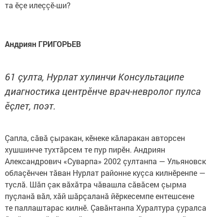
та ӗçе илеççӗ-ши?
Андриян ГРИГОРЬЕВ
61 çулта, Нурлат хулинчи Консультаципе
диагностика центрӗнче врач-невролог пулса
ӗçлет, поэт.
Çапла, сăвă çыракан, кӗнеке кăларакан авторсен
хушшинче тухтăрсем те пур пирӗн. Андриян
Александрович «Суварпа» 2002 çултанпа — Ульяновск
облаçӗнчен тăван Нурлат районне куçса килнӗренпе —
туслă. Шăп çак вăхăтра чăвашла сăвăсем çырма
пуçланă вăл, хăй шăрçаланă йӗркесемпе ентешсене
те паллаштарас килнӗ. Çавăнтанпа Хуралтура çуралса