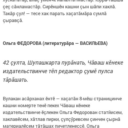
çеç сăнламастăр. Сирӗншӗн кашни çын шăпи хаклă.
Такăр çул! — тесе хак парать хаçатăмăра сумлă
çыравçă.
Ольга ФЕДОРОВА (литературăра — ВАСИЛЬЕВА)
42 çулта, Шупашкарта пурăнать, Чăваш кӗнеке
издательствинче тӗп редактор çумӗ пулса
тăрăшать.
Вулакан асăрханах ӗнтӗ — хаçатăн 8-мӗш страницинче
кашни номерте тенӗ пекех Чăваш кӗнеке
издательствинче ӗçлекен Ольга Федорован статйисем,
хаклавӗсем, хăтлав пирки, çулçӳревсем çинчен çырнă
материалӗсем тăтăшах пичетленеççӗ. Ольга