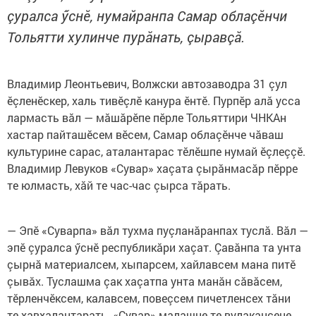
çуралса ӳснӗ, нумайранпа Самар облаçӗнчи
Тольятти хулинче пурăнать, çыравçă.
Владимир Леонтьевич, Волжски автозаводра 31 çул
ӗçленӗскер, халь тивӗçлӗ канура ӗнтӗ. Пурпӗр алă усса
лармасть вăл — мăшăрӗпе пӗрле Тольяттири ЧНКАн
хастар пайташӗсем вӗсем, Самар облаçӗнче чăваш
культурине сарас, аталантарас тӗлӗшпе нумай ӗçлеççӗ.
Владимир Левуков «Сувар» хаçата çырăнмасăр пӗрре
те юлмасть, хăй те час-час çырса тăрать.
— Эпӗ «Суварпа» вăл тухма пуçланăранпах туслă. Вăл —
эпӗ çуралса ӳснӗ республикăри хаçат. Çавăнпа та унта
çырнă материалсем, хыпарсем, хайлавсем мана питӗ
çывăх. Туслашма çак хаçатпа унта манăн сăвăсем,
тӗрленчӗксем, калавсем, повеçсем пичетленсех тăни
те хавхалантарать. «Сувар» малашне те вулакансене