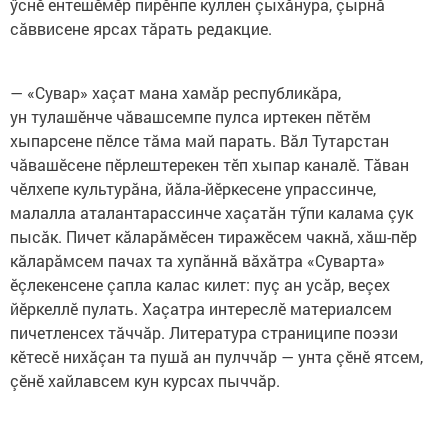
ӳснӗ ентешӗмӗр пирӗнпе куллен çыхăнура, çырнă
сăввисене ярсах тăрать редакцие.
— «Сувар» хаçат мана хамăр республикăра,
ун тулашӗнче чăвашсемпе пулса иртекен пӗтӗм
хыпарсене пӗлсе тăма май парать. Вăл Тутарстан
чăвашӗсене пӗрлештерекен тӗп хыпар каналӗ. Тăван
чӗлхепе культурăна, йăла-йӗркесене упрассинче,
малалла аталантарассинче хаçатăн тӳпи калама çук
пысăк. Пичет кăларăмӗсен тиражӗсем чакнă, хăш-пӗр
кăларăмсем пачах та хупăннă вăхăтра «Суварта»
ӗçлекенсене çапла калас килет: пуç ан усăр, веçех
йӗркеллӗ пулать. Хаçатра интереслӗ материалсем
пичетленсех тăччăр. Литература страниципе поэзи
кӗтесӗ нихăçан та пушă ан пулччăр — унта çӗнӗ ятсем,
çӗнӗ хайлавсем кун курсах пыччăр.