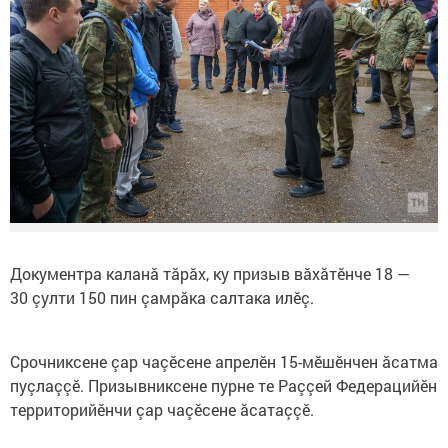
Документра каланă тăрăх, ку призыв вăхăтӗнче 18 —
30 çулти 150 пин çамрăка салтака илӗç.
Срочниксене çар чаçӗсене апрелӗн 15-мӗшӗнчен ăсатма
пуçлаççӗ. Призывниксене пурне те Раççей Федерацийӗн
территорийӗнчи çар чаçӗсене ăсатаççӗ.