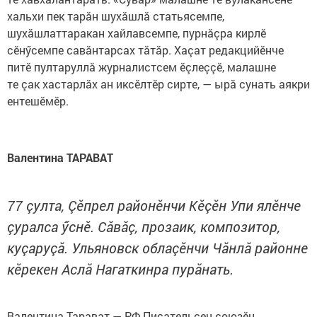
хальхи пек тарăн шухăшлă статьясемпе,
шухăшлаттаракан хайлавсемпе, пурнăçра кирлӗ
сӗнӳсемпе савăнтарсах тăтăр. Хаçат редакцийӗнче
питӗ пултаруллă журналистсем ӗçлеççӗ, малашне
те çак хастарлăх ан иксӗлтӗр сирте, — ырă сунать аякри
ентешӗмӗр.
Валентина ТАРАВАТ
77 çулта, Çӗпрел районӗнчи Кӗçӗн Упи ялӗнче
çуралса ӳснӗ. Сăвăç, прозаик, композитор,
куçаруçă. Ульяновск облаçӗнчи Чăнлă районне
кӗрекен Аслă Нагаткинра пурăнать.
Валентина Тарават — РФ Писательсен союзӗн,