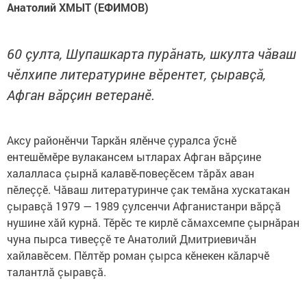
Анатолий ХМЫТ (ЕФИМОВ)
60 çулта, Шупашкарта пурӑнать, шкулта чӑваш
чӗлхипе литературине вӗрентет, çыравçă,
Афган вăрçин ветеранӗ.
Аксу районӗнчи Таркăн ялӗнче çуралса ӳснӗ
ентешӗмӗре вулакансем ытларах Афган вăрçине
халалласа çырнă калавӗ-повеçӗсем тăрăх аван
пӗлеççӗ. Чăваш литературинче çак темăна хускатакан
çыравçă 1979 — 1989 çулсенчи Афганистанри вăрçă
нушине хăй курнă. Тӗрӗс те кирлӗ сăмахсемпе çырнăран
чуна пырса тивеççӗ те Анатолий Дмитриевичăн
хайлавӗсем. Пӗлтӗр роман çырса кӗнекен кăларчӗ
талантлă çыравçă.