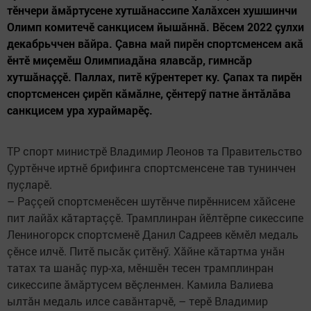
тӗнчери ăмăртусене хутшăнассипе Халăхсен хушшинчи
Олимп комитечӗ санкцисем йышăннă. Вӗсем 2022 çулхи
декабрьччен вăйра. Çавна май пирӗн спортсменсем акă
ӗнтӗ миçемӗш Олимпиадăна ялавсăр, гимнсăр
хутшăнаççӗ. Паллах, питӗ кӳрентерет ку. Çапах та пирӗн
спортсменсен çирӗп кăмăлне, çӗнтерӳ патне ăнтăлăва
санкцисем ура хураймарӗç.
ТР спорт министрӗ Владимир Леонов та Правительство
Çуртӗнче иртнӗ брифинга спортсменсене тав тунинчен
пуçларӗ.
– Раççей спортсменӗсен шутӗнче пирӗннисем хăйсене
пит лайăх кăтартаççӗ. Трамплинран йӗлтӗрпе сикессипе
Лениногорск спортсменӗ Данил Садреев кӗмӗл медаль
çӗнсе илчӗ. Питӗ пысăк çитӗнӳ. Хăйне кăтартма унăн
татах та шанăç пур-ха, мӗншӗн тесен трамплинран
сикессипе ăмăртусем вӗçленмен. Камила Валиева
ылтăн медаль илсе савăнтарчӗ, – терӗ Владимир