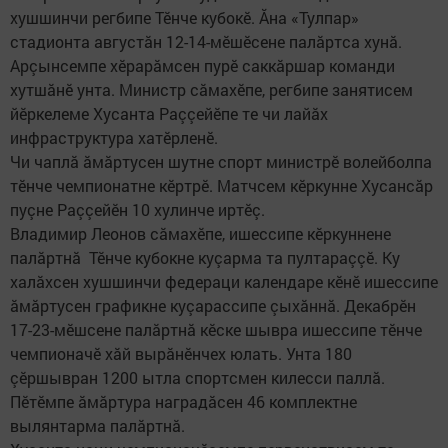
хушшинчи регбипе Тӗнче кубокӗ. Ăна «Тулпар»
стадионта августăн 12-14-мӗшӗсене палăртса хунă.
Арçынсемпе хӗрарăмсен пурӗ саккăршар команди
хутшăнӗ унта. Министр сăмахӗпе, регбипе занятисем
йӗркелеме Хусанта Раççейӗпе те чи лайăх
инфраструктура хатӗрленӗ.
Чи чаплă ăмăртусен шутне спорт министрӗ волейболпа
тӗнче чемпионатне кӗртрӗ. Матчсем кӗркунне Хусансăр
пуçне Раççейӗн 10 хулинче иртӗç.
Владимир Леонов сăмахӗпе, ишессипе кӗркуннене
палăртнă Тӗнче кубокне куçарма та пултараççӗ. Ку
халăхсен хушшинчи федераци календаре кӗнӗ ишессипе
ăмăртусен графикне куçарассипе çыхăннă. Декабрӗн
17-23-мӗшсене палăртнă кӗске шывра ишессипе тӗнче
чемпионачӗ хăй вырăнӗнчех юлать. Унта 180
çӗршывран 1200 ытла спортсмен килесси паллă.
Пӗтӗмпе ăмăртура наградăсен 46 комплектне
вылянтарма палăртнă.