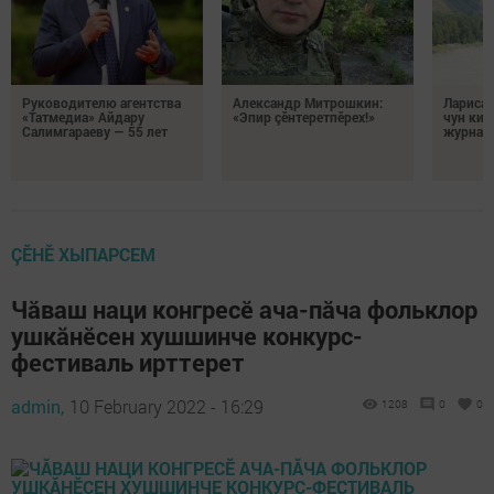
Руководителю агентства
Александр Митрошкин:
Лариса 
«Татмедиа» Айдару
«Эпир çӗнтеретпӗрех!»
чун кил
Салимгараеву — 55 лет
журнали
ÇӖНӖ ХЫПАРСЕМ
Чăваш наци конгресӗ ача-пăча фольклор
ушкăнӗсен хушшинче конкурс-
фестиваль ирттерет
admin,
10 February 2022 - 16:29
1208
0
0