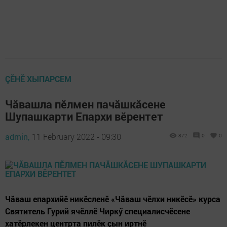
ÇӖНӖ ХЫПАРСЕМ
Чăвашла пӗлмен пачăшкăсене
Шупашкарти Епархи вӗрентет
admin,
11 February 2022 - 09:30
872
0
0
Чăваш епархийӗ никӗсленӗ «Чăваш чӗлхи никӗсӗ» курса
Святитель Гурий ячӗллӗ Чиркӳ специалисчӗсене
хатӗрлекен центрта пилӗк çын иртнӗ