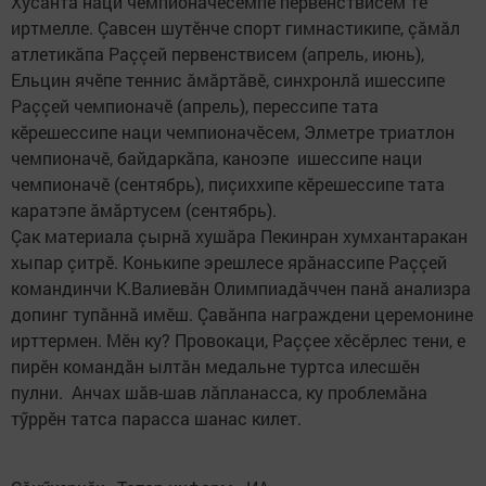
Хусанта наци чемпионачӗсемпе первенствисем те
иртмелле. Çавсен шутӗнче спорт гимнастикипе, çăмăл
атлетикăпа Раççей первенствисем (апрель, июнь),
Ельцин ячӗпе теннис ăмăртăвӗ, синхронлă ишессипе
Раççей чемпионачӗ (апрель), перессипе тата
кӗрешессипе наци чемпионачӗсем, Элметре триатлон
чемпионачӗ, байдаркăпа, каноэпе ишессипе наци
чемпионачӗ (сентябрь), пиçиххипе кӗрешессипе тата
каратэпе ăмăртусем (сентябрь).
Çак материала çырнă хушăра Пекинран хумхантаракан
хыпар çитрӗ. Конькипе эрешлесе ярăнассипе Раççей
командинчи К.Валиевăн Олимпиадăччен панă анализра
допинг тупăннă имӗш. Çавăнпа награждени церемонине
ирттермен. Мӗн ку? Провокаци, Раççее хӗсӗрлес тени, е
пирӗн командăн ылтăн медальне туртса илесшӗн
пулни. Анчах шăв-шав лăпланасса, ку проблемăна
тӳррӗн татса парасса шанас килет.