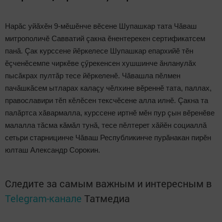
Нарăс уйăхӗн 9-мӗшӗнче вӗсене Шупашкар тата Чăваш
митрополичӗ Савватий çакна ӗнентерекен сертификатсем
панă. Çак курссене йӗркелесе Шупашкар епархийӗ тӗн
ӗçченӗсемпе чиркӗве çӳрекенсен хушшинче ăнланулăх
пысăкрах пултăр тесе йӗркеленӗ. Чăвашла пӗлмен
пачăшкăсем ытларах калаçу чӗлхине вӗреннӗ тата, паллах,
православири тӗп кӗлӗсен тексчӗсене алла илнӗ. Çакна та
палăртса хăвармалла, курссене иртнӗ мӗн пур çын вӗренӗве
малалла тăсма кăмăл тунă, тесе пӗлтерет хăйӗн социаллă
сетьри старницинче Чăваш Республикинче пурăнакан пирӗн
юлташ Александр Сорокин.
Следите за самым важным и интересным в
Telegram-канале
Татмедиа