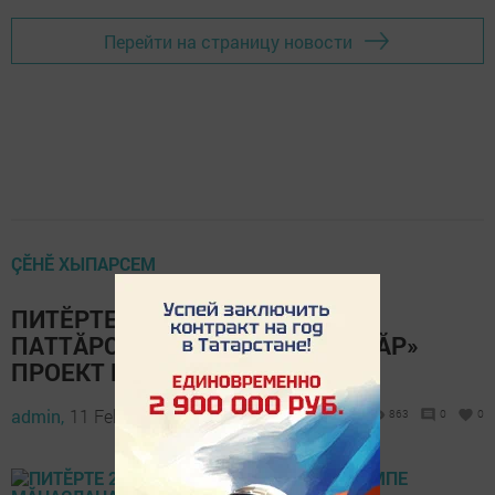
Перейти на страницу новости
ÇӖНӖ ХЫПАРСЕМ
ПИТӖРТЕ 2022 ÇУЛТА «ХАМĂР
ПАТТĂРСЕМПЕ МĂНАÇЛАНАТПĂР»
ПРОЕКТ ПУРНĂÇА КӖРӖ
admin,
11 February 2022 - 09:48
863
0
0