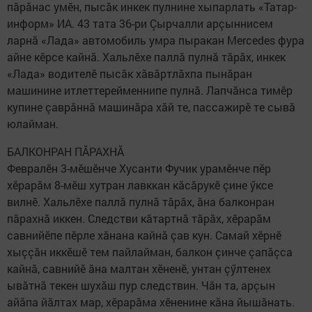
пăрăнас умӗн, пысăк инкек пулнине хыпарлать «Татар-
информ» ИА. 43 тата 36-ри Çырчалли арçыннисем
ларнă «Лада» автомобиль умра пыракан Mercedes фура
айне кӗрсе кайнă. Хальлӗхе паллă пулнă тăрăх, инкек
«Лада» водителӗ пысăк хăвăртлăхпа пынăран
машинине итлеттерейменнипе пулнă. Лапчăнса тимӗр
купине çаврăннă машинăра хăй те, пассажирӗ те сывă
юлайман.
БАЛКОНРАН ПĂРАХНĂ
Февралӗн 3-мӗшӗнче Хусанти Фучик урамӗнче пӗр
хӗрарăм 8-мӗш хутран лавккан кăсăрукӗ çине ӳксе
вилнӗ. Хальлӗхе паллă пулнă тăрăх, ăна балконран
пăрахнă иккен. Следстви кăтартнă тăрăх, хӗрарăм
савнийӗпе пӗрле хăнана кайнă çав кун. Самай хӗрнӗ
хыççăн иккӗшӗ тем пайлайман, балкон çинче çапăçса
кайнă, савнийӗ ăна малтан хӗненӗ, унтан çӳлтенех
ывăтнă текен шухăш пур следствин. Чăн та, арçын
айăпа йăлтах мар, хӗрарăма хӗненине кăна йышăнать.