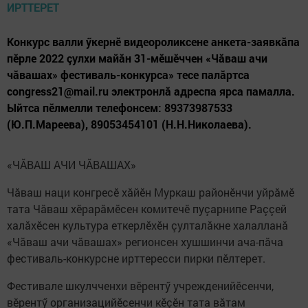
Конкурс валли ӳкернӗ видеороликсене анкета-заявкăпа
пӗрле 2022 çулхи майăн 31-мӗшӗччен «Чăваш ачи
чăвашах» фестиваль-конкурса» тесе палăртса
congress21@mail.ru электронлă адреспа ярса памалла.
Ыйтса пӗлмелли телефонсем: 89373987533
(Ю.П.Мареева), 89053454101 (Н.Н.Николаева).
«ЧĂВАШ АЧИ ЧĂВАШАХ»
Чăваш наци конгресӗ хăйӗн Муркаш районӗнчи уйрăмӗ
тата Чăваш хӗрарăмӗсен комитечӗ пуçарнипе Раççей
халăхӗсен культура еткерлӗхӗн çулталăкне халалланă
«Чăваш ачи чăвашах» регионсен хушшинчи ача-пăча
фестиваль-конкурсне ирттересси пирки пӗлтерет.
Фестивале шкулчченхи вӗрентӳ учрежденийӗсенчи,
вӗрентӳ организацийӗсенчи кӗçӗн тата вăтам