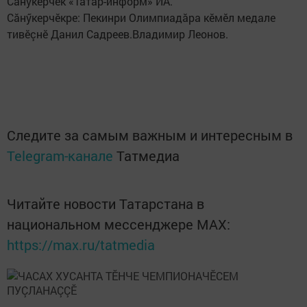
Сăнӳкерчӗк «Татар-информ» ИА.
Сăнӳкерчӗкре: Пекинри Олимпиадăра кӗмӗл медале
тивӗçнӗ Данил Садреев.Владимир Леонов.
Следите за самым важным и интересным в
Telegram-канале
Татмедиа
Читайте новости Татарстана в
национальном мессенджере MАХ:
https://max.ru/tatmedia