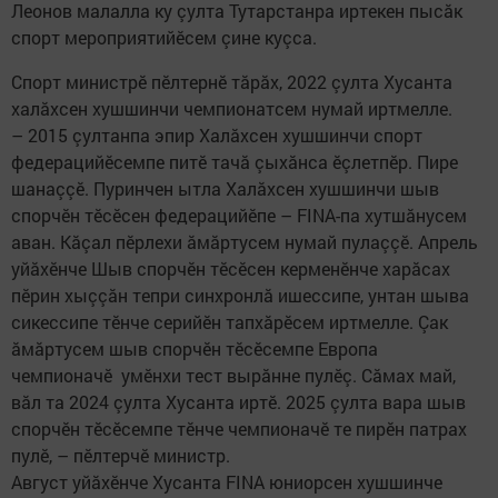
Леонов малалла ку çулта Тутарстанра иртекен пысăк
спорт мероприятийӗсем çине куçса.
Спорт министрӗ пӗлтернӗ тăрăх, 2022 çулта Хусанта
халăхсен хушшинчи чемпионатсем нумай иртмелле.
– 2015 çултанпа эпир Халăхсен хушшинчи спорт
федерацийӗсемпе питӗ тачă çыхăнса ӗçлетпӗр. Пире
шанаççӗ. Пуринчен ытла Халăхсен хушшинчи шыв
спорчӗн тӗсӗсен федерацийӗпе – FINA-па хутшăнусем
аван. Кăçал пӗрлехи ăмăртусем нумай пулаççӗ. Апрель
уйăхӗнче Шыв спорчӗн тӗсӗсен керменӗнче харăсах
пӗрин хыççăн тепри синхронлă ишессипе, унтан шыва
сикессипе тӗнче серийӗн тапхăрӗсем иртмелле. Çак
ăмăртусем шыв спорчӗн тӗсӗсемпе Европа
чемпионачӗ умӗнхи тест вырăнне пулӗç. Сăмах май,
вăл та 2024 çулта Хусанта иртӗ. 2025 çулта вара шыв
спорчӗн тӗсӗсемпе тӗнче чемпионачӗ те пирӗн патрах
пулӗ, – пӗлтерчӗ министр.
Август уйăхӗнче Хусанта FINA юниорсен хушшинче