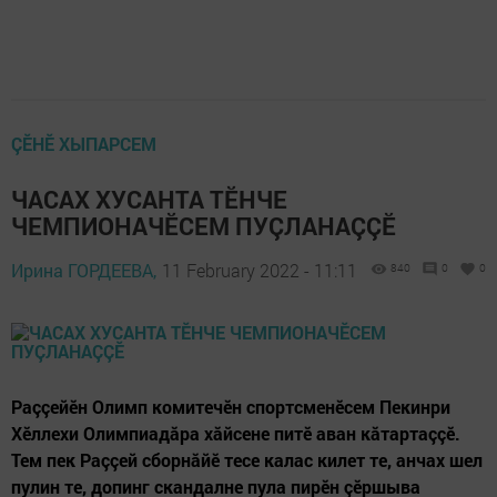
ÇӖНӖ ХЫПАРСЕМ
ЧАСАХ ХУСАНТА ТӖНЧЕ
ЧЕМПИОНАЧӖСЕМ ПУÇЛАНАÇÇӖ
Ирина ГОРДЕЕВА,
11 February 2022 - 11:11
840
0
0
Раççейӗн Олимп комитечӗн спортсменӗсем Пекинри
Хӗллехи Олимпиадăра хăйсене питӗ аван кăтартаççӗ.
Тем пек Раççей сборнăйӗ тесе калас килет те, анчах шел
пулин те, допинг скандалне пула пирӗн çӗршыва