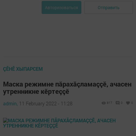
Отправить
Авторизоваться
ÇӖНӖ ХЫПАРСЕМ
Маска режимне пăрахăçламаççӗ, ачасен
утренникне кӗртеççӗ
admin,
11 February 2022 - 11:28
817
0
0