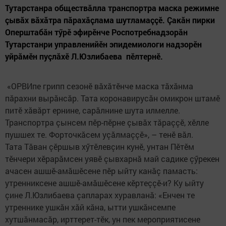
Тутарстанра обществăлла транспортра маска режимне
çывăх вăхăтра пăрахăçлама шутламаççӗ. Çакăн пирки
Оперштабăн тӳрӗ эфирӗнче Роспотребнадзорăн
Тутарстанри управленийӗн эпидемиологи надзорӗн
уйрăмӗн пуçлăхӗ Л.Юзлибаева пӗлтернӗ.
«ОРВИпе грипп сезонӗ вăхăтӗнче маска тăхăнма
пăрахни вырăнсăр. Тата коронавирусăн омикрон штамӗ
питӗ хăвăрт ернине, сарăлнине шута илмелле.
Транспортра çынсем пӗр-пӗрне çывăх тăраççӗ, хӗлле
пушшех те. Форточкăсем уçăлмаççӗ», – тенӗ вăл.
Тата Тăван çӗршыв хӳтӗлевçин кунӗ, унтан Пӗтӗм
тӗнчери хӗрарăмсен уявӗ çывхарнă май садике çӳрекен
ачасен ашшӗ-амăшӗсене пӗр ыйту канăç памасть:
утренниксене ашшӗ-амăшӗсене кӗртеççӗ-и? Ку ыйту
çине Л.Юзлибаева çапларах хуравланă: «Енчен те
утреннике ушкăн хăй кăна, ытти ушкăнсемпе
хутшăнмасăр, ирттерет-тӗк, ун пек мероприятисене