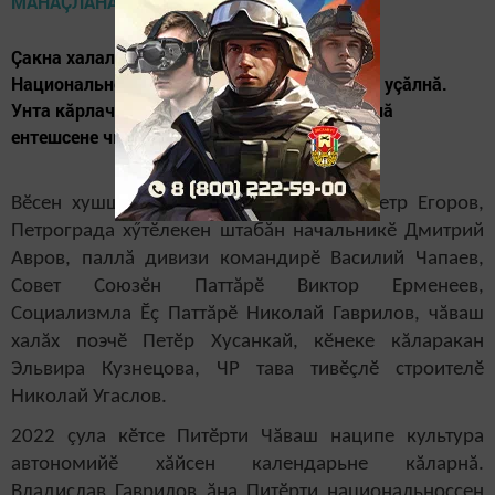
Çакна халалласа çурçӗрти шӗкӗр хулари
Национальноçсен çуртӗнче Чăваш хăналăхӗ уçăлнă.
Унта кăрлач-нарăс уйăхӗсенче çуралнă паллă
ентешсене чысланă.
Вӗсен хушшинче Питӗрти архитектор Петр Егоров,
Петрограда хӳтӗлекен штабăн начальникӗ Дмитрий
Авров, паллă дивизи командирӗ Василий Чапаев,
Совет Союзӗн Паттăрӗ Виктор Ерменеев,
Социализмла Ӗç Паттăрӗ Николай Гаврилов, чăваш
халăх поэчӗ Петӗр Хусанкай, кӗнеке кăларакан
Эльвира Кузнецова, ЧР тава тивӗçлӗ строителӗ
Николай Угаслов.
2022 çула кӗтсе Питӗрти Чăваш наципе культура
автономийӗ хăйсен календарьне кăларнă.
Владислав Гаврилов ăна Питӗрти национальноçсен