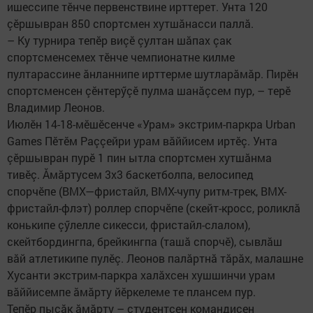
ишессипе тӗнче первенствине ирттерет. Унта 120
çӗршывран 850 спортсмен хутшăнасси паллă.
– Ку турнира тепӗр виçӗ çултан шăпах çак
спортсменсемех тӗнче чемпионатне килме
пултарассине ăнланнипе ирттерме шутларăмăр. Пирӗн
спортсменсен çӗнтерӳçӗ пулма шанăçсем пур, – терӗ
Владимир Леонов.
Июлӗн 14-18-мӗшӗсенче «Урам» экстрим-паркра Urban
Games Пӗтӗм Раççейри урам вăййисем иртӗç. Унта
çӗршывран пурӗ 1 пин ытла спортсмен хутшăнма
тивӗç. Ăмăртусем 3х3 баскетболпа, велосипед
спорчӗпе (BMХ—фристайл, BMX-чупу ритм-трек, BMX-
фристайл-флэт) роллер спорчӗпе (скейт-кросс, роликлă
конькипе çӳлелле сикесси, фристайл-слалом),
скейтбордингпа, брейкингпа (ташă спорчӗ), сывлăш
вăй атлетикипе пулӗç. Леонов палăртнă тăрăх, малашне
Хусанти экстрим-паркра халăхсен хушшинчи урам
вăййисемпе ăмăрту йӗркелеме те плансем пур.
Тепӗр пысăк ăмăрту – студентсен командисен