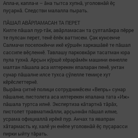
Апла-и, капла-и – ăна тытса хупнă, уголовнăй ӗç
пуçарнă. Следстви малалла пырать.
ПĂШАЛ АВĂРЛАМАСАН ТА ПЕРЕТ
Килте пăшал пур-тăк, авăрламасан та çулталăкра пӗрре
те пулсан перет, тенӗ ӗлӗк ваттисем. Çак кунсенче
Салмачи поселокӗнчи икӗ кӳршӗн харкашăвӗ те пăшал
сассипе вӗçленнӗ. Тавлашу парковкăри тасатман юра
пула тухнă. Арçын кӳршӗ хӗрарăмӗн машини еннелле
малтан пăшала аса илтерекен япаларан пенӗ, унтан
сунар пăшалне илсе тухса çӳлелле темиçе хут
кӗрӗслеттернӗ.
Вырăна çитнӗ полици сотрудникӗсем «Вепрь» сунар
пăшалне, пистолета аса илтерекен япалана тата «Иж»
пăшала туртса илнӗ. Экспертиза кăтартнă тăрăх,
пистолет травматикăлли, арçыннăн пăшал илме,
усрама официаллă ирӗкӗ пур. Анчах та явапран
хăтармасть ку, халӗ ун енӗпе уголовнăй ӗç пуçарасси
пирки ыйту тăрать.