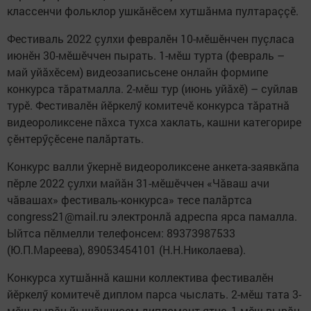
классенчи фольклор ушкăнӗсем хутшăнма пултараççӗ.
Фестиваль 2022 çулхи февралӗн 10-мӗшӗнчен пуçласа
июнӗн 30-мӗшӗччен пырать. 1-мӗш турта (февраль –
май уйăхӗсем) видеозаписьсене онлайн формипе
конкурса тăратмалла. 2-мӗш тур (июнь уйăхӗ) – суйлав
турӗ. Фестивалӗн йӗркелӳ комитечӗ конкурса тăратнă
видеороликсене пăхса тухса хаклать, кашни категорире
çӗнтерӳçӗсене палăртать.
Конкурс валли ӳкернӗ видеороликсене анкета-заявкăпа
пӗрле 2022 çулхи майăн 31-мӗшӗччен «Чăваш ачи
чăвашах» фестиваль-конкурса» тесе палăртса
congress21@mail.ru электронлă адреспа ярса памалла.
Ыйтса пӗлмелли телефонсем: 89373987533
(Ю.П.Мареева), 89053454101 (Н.Н.Николаева).
Конкурса хутшăннă кашни коллектива фестивалӗн
йӗркелӳ комитечӗ диплом парса чыслать. 2-мӗш тата 3-
мӗш вырăн йышăннисем дипломант ятне, 1-мӗш вырăн