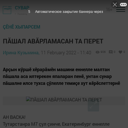
СУВАР
16+
4
Автоматическое закрытие баннера через
г. Казань
ÇӖНӖ ХЫПАРСЕМ
ПĂШАЛ АВĂРЛАМАСАН ТА ПЕРЕТ
Ирина Кузьмина,
11 February 2022 - 11:40
906
0
0
Арçын кӳршӗ хӗрарăмӗн машини еннелле малтан
пăшала аса илтерекен япаларан пенӗ, унтан сунар
пăшалне илсе тухса çӳлелле темиçе хут кӗрӗслеттернӗ
АН ВАСКА!
Тутарстанра М7 çул çинче, Екатеринбург еннелле