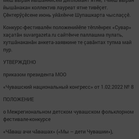
йышăнакан коллектив лауреат ятне тивӗçет.
Çӗнтерӳçӗсене июнь уйăхӗнче Шупашкарта чыслаççӗ.
Конкурс-фестивалӗн положенийӗпе тӗплӗнрех «Сувар»
хаçатăн suvargazeta.ru сайтӗнче паллашма пулать,
хутшăнаканăн анкета-заявкине те çавăнтах тупма май
пур.
УТВЕРЖДЕНО
приказом президента МОО
«Чувашский национальный конгресс» от 1.02.2022 № 8
ПОЛОЖЕНИЕ
о Межрегиональном детском чувашском фольклорном
фестивале-конкурсе
«Чǎваш ачи чǎвашах» («Мы – дети Чувашии»),