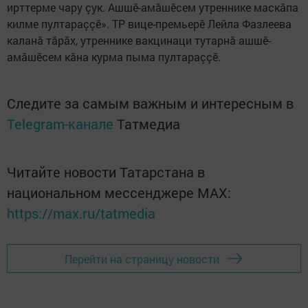
ирттерме чару çук. Ашшӗ-амăшӗсем утреннике маскăпа
килме пултараççӗ». ТР вице-премьерӗ Лейла Фазлеева
каланă тăрăх, утреннике вакцинаци тутарнă ашшӗ-
амăшӗсем кăна курма пыма пултараççӗ.
Следите за самым важным и интересным в
Telegram-канале
Татмедиа
Читайте новости Татарстана в
национальном мессенджере MАХ:
https://max.ru/tatmedia
Перейти на страницу новости