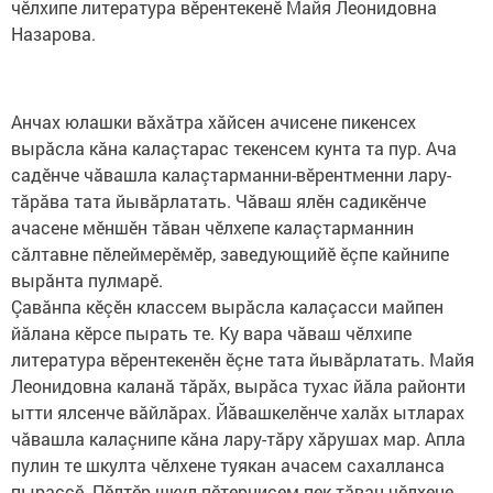
чӗлхипе литература вӗрентекенӗ Майя Леонидовна
Назарова.
Анчах юлашки вăхăтра хăйсен ачисене пикенсех
вырăсла кăна калаçтарас текенсем кунта та пур. Ача
садӗнче чăвашла калаçтарманни-вӗрентменни лару-
тăрăва тата йывăрлатать. Чăваш ялӗн садикӗнче
ачасене мӗншӗн тăван чӗлхепе калаçтарманнин
сăлтавне пӗлеймерӗмӗр, заведующийӗ ӗçпе кайнипе
вырăнта пулмарӗ.
Çавăнпа кӗçӗн классем вырăсла калаçасси майпен
йăлана кӗрсе пырать те. Ку вара чăваш чӗлхипе
литература вӗрентекенӗн ӗçне тата йывăрлатать. Майя
Леонидовна каланă тăрăх, вырăса тухас йăла районти
ытти ялсенче вăйлăрах. Йăвашкелӗнче халăх ытларах​
чăвашла калаçнипе кăна лару-тăру хăрушах мар. Апла
пулин те шкулта чӗлхене туякан ачасем сахалланса
пыраççӗ. Пӗлтӗр шкул пӗтернисем пек тăван чӗлхене