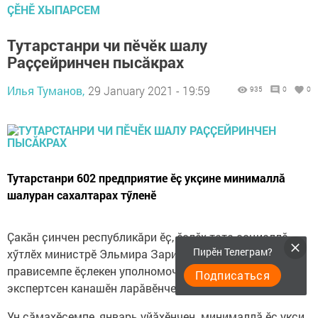
ÇӖНӖ ХЫПАРСЕМ
Тутарстанри чи пӗчӗк шалу
Раҫҫейринчен пысӑкрах
Илья Туманов,
29 January 2021 - 19:59
935
0
0
Тутарстанри 602 предприятие ӗҫ укҫине минималлӑ
шалуран сахалтарах тӳленӗ
Ҫакӑн ҫинчен республикӑри ӗҫ, ӗҫлӗх тата социаллӑ
Пирӗн Телеграм?
хӳтлӗх министрӗ Эльмира Зарипова Тутарстанри этем
прависемпе ӗҫлекен уполномоченнӑй ҫумӗнчи
Подписаться
экспертсен канашӗн ларӑвӗнче каланӑ.
Ун сӑмахӗсемпе, январь уйӑхӗнчен минималлӑ ӗҫ укҫи