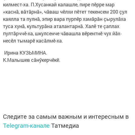
килмест-ха. П.Хусанкай калашле, пире пӗрре мар
«каснă, вăтăрнă», чăваш чӗлхи пӗтет текенсем 200 çул
каялла та пулнă, эпир вара пурпӗр хамăрăн çырулăха
туса хунă, культурăна аталантарнă. Халӗ те çаплах
пултăрччӗ-ха, шкулсенче чăвашла вӗрентнӗ чух йăх-
несӗл тымарӗ касăлмӗ-ха.
​ Ирина КУЗЬМИНА.
К.Малышев сăнӳкерчӗкӗ.
Следите за самым важным и интересным в
Telegram-канале
Татмедиа