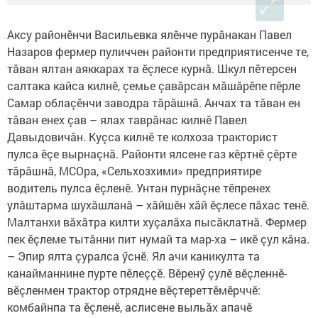
Аксу районӗнчи Васильевка ялӗнче пурăнакан Павел
Назаров фермер пуличчен районти предприятисенче те,
тăван ялтан аяккарах та ӗçлесе курнă. Шкул пӗтерсен
салтака кайса килнӗ, çемье çавăрсан мăшăрӗпе пӗрле
Самар облаçӗнчи заводра тăрăшнă. Анчах та тăван ен
тăван енех çав – ялах таврăнас килнӗ Павел
Давыдовичăн. Куçса килнӗ те колхоза тракторист
пулса ӗçе вырнаçнă. Районти ялсене газ кӗртнӗ çӗрте
тăрăшнă, МСОра, «Сельхозхими» предприятире
водитель пулса ӗçленӗ. Унтан пурнăçне тӗпренех
улăштарма шухăшланă – хăйшӗн хăй ӗçлесе пăхас тенӗ.
Малтанхи вăхăтра килти хуçалăха пысăклатнă. Фермер
пек ӗçлеме тытăнни пит нумай та мар-ха – икӗ çул кăна.
– Эпир ялта çуралса ӳснӗ. Ял ачи каникулта та
канайманнине пурте пӗлеççӗ. Вӗренӳ çулӗ вӗçленнӗ-
вӗçленмен трактор отрядне вӗçтереттӗмӗрччӗ:
комбайнпа та ӗçленӗ, аслисене выльăх апачӗ