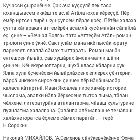
Кучасси çыранӗнче. Çак ача куççулӗ пек таса
юханшывсем иккӗш те аслă Атăла юхса кӗреççӗ. Пӗр
ӗмӗр иртсен пирӗн кун-çулсем пӗрлешрӗç. Пӗтӗм халăха
çутта кăларакан аттемӗрӗн асамлă куçӗ манăн сăпайлă
ӗç çине – «Вечная Волга» тата «Аттеçӗм Атăл» роман-
трилоги çине ӳкнӗ. Çак пулăм мана икӗ пысăк юрату
парнелет, яваплă сăмах тыттарать. Роман манăн
ентешсен йывăр, çав хушăрах ăмсанмалли шăпи
çинчен. Кӗнекере юптарни, шухăшласа кăларни çук.
Ялпа хула ӗçченӗсем йывăрлăхсене еплерех çӗнтерни,
вăрçă инкекне сирсе яни çинчен пӗр йăнăшмасăр
каласа кăтартнă. Иван Яковлев пире хамăр историе
чыслама, авалхи йăла-йӗркесене тытса пыма, тăван
чӗлхене, литературăна аталантарма, чăваш культурине
пуянлатма халалланă. Çавăнпа эпӗ малашне те чăваш
халăхне юратса ӗçлеме сăмах паратăп, – терӗ
Н.Сорокин.
Николай МИХАЙЛОВ. (А.Семенов сăнӳкерчӗкӗнче Юхма