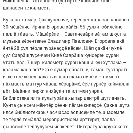
Николаевна. Унтанпа 30 çул иртсе кайнине халӗ
шанасси те килмест.
Ку кăна та мар. Çак кунсенче, тӗрӗсрех каласан январӗн
30-мӗшӗнче, Ирина Егорова хăйӗн 55 çулхи юбилейне
паллă тăвать. Мăшăрӗпе – Савгачевăри вăтам шкулта
музыка вӗрентекен Владимир Павлович Егоровпа акă
ӗнтӗ 28 çул пӗрле пурăнаççӗ вӗсем. Шăп çакăн чухлӗ
çул Саврăшпуçӗнчен Кивӗ Саврăша кунсерен çуран
утать вăл. 7-шер километр çуран кашни кун хутлама –
калама кăна вӗт! Юр е çумăр çăвать-и, тăман тустарать-
и, хӗртсе хӗвел пăхать-и, шартлама сивӗ-и – ниме те
пăхмасть маттур чăваш хӗрарăмӗ, ӗçе пурпӗр каймалла
вӗт. Ывăнни пирки нихăçан та илтмен унран.
Библиотека ялта культурăпа хыпар центрӗ шутланать.
Кунта çынсем мӗн-тӗр çӗнни пӗлме килеççӗ. Çакна шута
илсе библиотекарь час-часах аслисемпе те, ачасемпе
те тӗрлӗ темăллă мероприятисем ирттерет, паллă
çынсемпе тӗлпулусем йӗркелет. Литература кружокӗ те