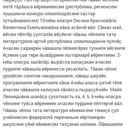
питӗ тăрăшса вӗренекенсем (республика, регионсем
хушшинчи конкурс-олимпиадăсене хастар
хутшăнакансем) 10-мӗш класри Оксана Красновăпа
Валентина Емельяновăна кăна асăнчӗ вăл. Сăмах май,
вӗсем пӗлтӗр çулталăк вӗçӗнче чăваш чӗлхипе тата
литературипе иртнӗ республика олимпиадинче пулчӗç.
Ачасем садикрен чăвашла пӗлмесӗрех тухнипе вӗсемпе
ӗçлеме çав тери йывăррине пытармарӗ вӗрентекен. 2-
мӗш класра, калăпăр, вырăсла калаçакан ачасем
пуррипе чăвашла вӗренесси уксахлать. Тăван чӗлхе
урокӗсен сехетне чакарманнипе, чăваш шкулӗн
программипе вӗрентнипе кăна 4-мӗш класа çитнӗ тӗле
ачасем чăвашла калаçма хăнăхса пыраççӗ-мӗн. Майя
Леонидовна шанăçа çухатмасть-ха, 4, 5, 6-мӗш класра
чӗлхене туйса вӗренекен ачасем пуррине пӗлтерчӗ вăл.
Чăваш чӗлхи тата литератури кӗнекисене темиçе çул
учебниксен федераллă переченьне кӗртменрен
шкулсене çӗнӗ кӗнекесем тахçанах килмен. Йăвашкеле