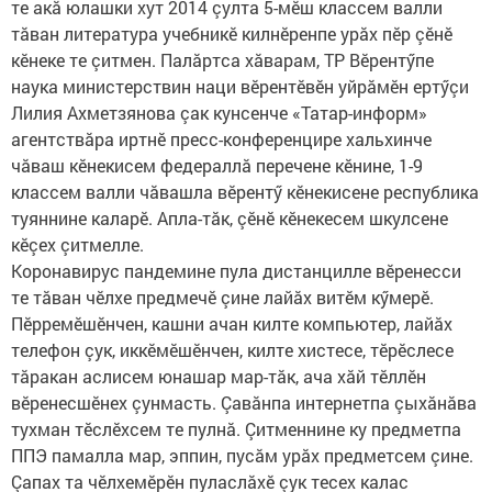
те акă юлашки хут 2014 çулта 5-мӗш классем валли
тăван литература учебникӗ килнӗренпе урăх пӗр çӗнӗ
кӗнеке те çитмен. Палăртса хăварам, ТР Вӗрентӳпе
наука министерствин наци вӗрентӗвӗн уйрăмӗн ертӳçи
Лилия Ахметзянова çак кунсенче «Татар-информ»
агентствăра иртнӗ пресс-конференцире хальхинче
чăваш кӗнекисем федераллă перечене кӗнине, 1-9
классем валли чăвашла вӗрентӳ кӗнекисене республика
туяннине каларӗ. Апла-тăк, çӗнӗ кӗнекесем шкулсене
кӗçех çитмелле.
Коронавирус пандемине пула дистанцилле вӗренесси
те тăван чӗлхе предмечӗ çине лайăх витӗм кӳмерӗ.
Пӗрремӗшӗнчен, кашни ачан килте компьютер, лайăх
телефон çук, иккӗмӗшӗнчен, килте хистесе, тӗрӗслесе
тăракан аслисем юнашар мар-тăк, ача хăй тӗллӗн
вӗренесшӗнех çунмасть. Çавăнпа интернетпа çыхăнăва
тухман тӗслӗхсем те пулнă. Çитменнине ку предметпа
ППЭ памалла мар, эппин, пусăм урăх предметсем çине.
Çапах та чӗлхемӗрӗн пуласлăхӗ çук тесех калас