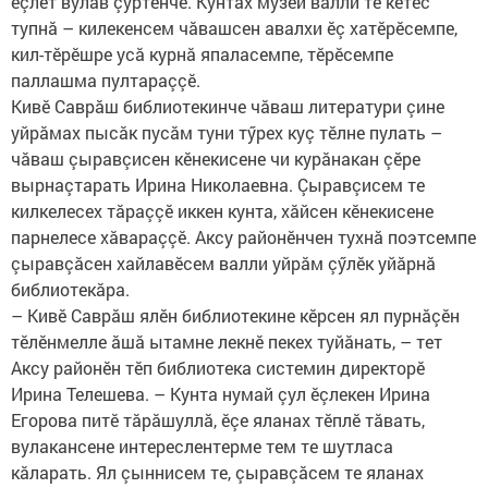
ӗçлет вулав çуртӗнче. Кунтах музей валли те кӗтес
тупнă – килекенсем чăвашсен авалхи ӗç хатӗрӗсемпе,
кил-тӗрӗшре усă курнă япаласемпе, тӗрӗсемпе
паллашма пултараççӗ.
Кивӗ Саврăш библиотекинче чăваш литератури çине
уйрăмах пысăк пусăм туни тӳрех куç тӗлне пулать –
чăваш çыравçисен кӗнекисене чи курăнакан çӗре
вырнаçтарать Ирина Николаевна. Çыравçисем те
килкелесех тăраççӗ иккен кунта, хăйсен кӗнекисене
парнелесе хăвараççӗ. Аксу районӗнчен тухнă поэтсемпе
çыравçăсен хайлавӗсем валли уйрăм çӳлӗк уйăрнă
библиотекăра.
– Кивӗ Саврăш ялӗн библиотекине кӗрсен ял пурнăçӗн
тӗлӗнмелле ăшă ытамне лекнӗ пекех туйăнать, – тет
Аксу районӗн тӗп библиотека системин директорӗ
Ирина Телешева. – Кунта нумай çул ӗçлекен Ирина
Егорова питӗ тăрăшуллă, ӗçе яланах тӗплӗ тăвать,
вулакансене интереслентерме тем те шутласа
кăларать. Ял çыннисем те, çыравçăсем те яланах