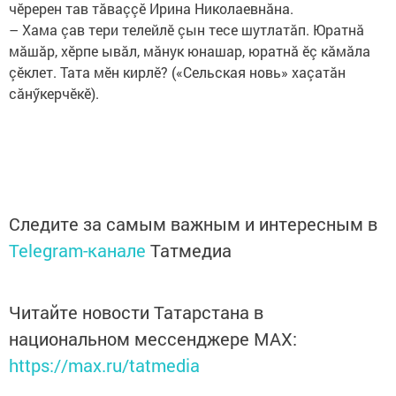
чӗререн тав тăваççӗ Ирина Николаевнăна.
– Хама çав тери телейлӗ çын тесе шутлатăп. Юратнă
мăшăр, хӗрпе ывăл, мăнук юнашар, юратнă ӗç кăмăла
çӗклет. Тата мӗн кирлӗ? («Сельская новь» хаçатăн
сăнӳкерчӗкӗ).
Следите за самым важным и интересным в
Telegram-канале
Татмедиа
Читайте новости Татарстана в
национальном мессенджере MАХ:
https://max.ru/tatmedia