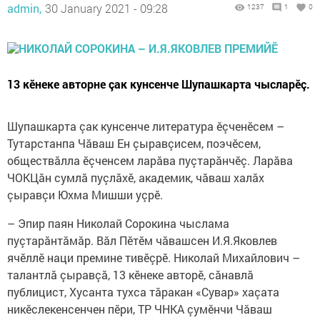
admin,
30 January 2021 - 09:28
1237
1
0
13 кӗнеке авторне çак кунсенче Шупашкарта чысларӗç.
Шупашкарта çак кунсенче литература ӗçченӗсем –
Тутарстанпа Чăваш Ен çыравçисем, поэчӗсем,
обществăлла ӗçченсем ларăва пуçтарăнчӗç. Ларăва
ЧОКЦăн сумлă пуçлăхӗ, академик, чăваш халăх
çыравçи Юхма Мишши уçрӗ.
– Эпир паян Николай Сорокина чыслама
пуçтарăнтăмăр. Вăл Пӗтӗм чăвашсен И.Я.Яковлев
ячӗллӗ наци премине тивӗçрӗ. Николай Михайлович –
талантлă çыравçă, 13 кӗнеке авторӗ, сăнавлă
публицист, Хусанта тухса тăракан «Сувар» хаçата
никӗслекенсенчен пӗри, ТР ЧНКА çумӗнчи Чăваш