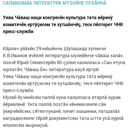
Уява Чăваш наци конгресĕн культура тата вĕренÿ
комитечĕн ертÿçисем те хутшăнчĕç, тесе пӗлтерет ЧНК
пресс-служби
Кăрлач уйăхĕн 29-мĕшĕнче, Шупашкар хулинчи
К.В.Иванов ячĕллĕ литература музейĕнче чăваш халăх
поэчĕ Юрий Сементерĕн 80 çулне халалласа «Сан ятупа
юрлатăп, Чăваш Ен» литература каçĕ иртрĕ.
Уява Чăваш наци конгресĕн культура тата вĕренÿ
комитечĕн ертÿçисем те хутшăнчĕç, тесе пӗлтерет ЧНК
пресс-служби.
Музей ĕçченĕсем паллă куна халалласа ятарлă курав
йĕркеленĕ. Унта паллă поэтăн кĕнекисемпе сăн
ÿкерчĕкĕсем, сĕтел-пуканĕ, пичет машинки, патшалăх
наградисемпе тĕрлĕ документсем тата ытти усă курнă
япалисем вырнаçнă.