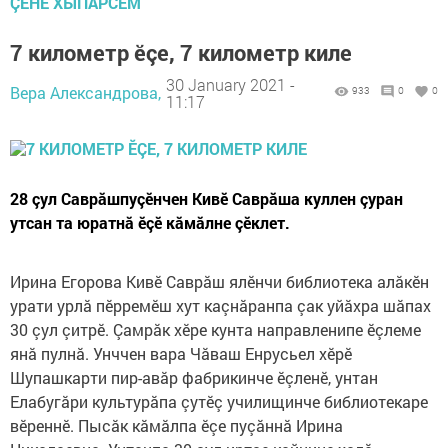
ÇӖНӖ ХЫПАРСЕМ
7 километр ӗçе, 7 километр киле
30 January 2021 -
Вера Александрова,
933
0
0
11:17
28 çул Саврăшпуçӗнчен Кивӗ Саврăша куллен çуран
утсан та юратнă ӗçӗ кăмăлне çӗклет.
Ирина Егорова Кивӗ Саврăш ялӗнчи библиотека алăкӗн
урати урлă пӗрремӗш хут каçнăранпа çак уйăхра шăпах
30 çул çитрӗ. Çамрăк хӗре кунта направленипе ӗçлеме
янă пулнă. Унччен вара Чăваш Енрусьел хӗрӗ
Шупашкарти пир-авăр фабрикинче ӗçленӗ, унтан
Елабугăри культурăпа çутӗç училищинче библиотекаре
вӗреннӗ. Пысăк кăмăлпа ӗçе пуçăннă Ирина