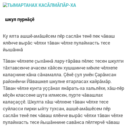
шкул пурнăçӗ
Ку ялта ашшӗ-амăшӗсем пӗр саслăн тенӗ пек чăваш
ялӗнче вырăс чӗлхи тăван чӗлхе пулаймасть тесе
йышăннă
Тăван чӗлхепе çыхăннă лару-тăрăва пӗлес тесен шкулти
тăхтавсенче ачасем хăйсен хушшинче мӗнле чӗлхепе
калаçнине кăна сăнамалла. Çӗнӗ çул умӗн Çарăмсан
районӗнчи Йăвашкел шкулне ятарласах кайрăмăр.
Тăван чӗлхе кунта уççăнах янăрать-ха хальлӗхе, хăш-пӗр
кӗçӗн классене шута илмесен, пурте чăвашлах
калаçаççӗ. Шкулта хăш чӗлхене тăван чӗлхе тесе
суйласси пирки ыйту тухсан, ашшӗ-амăшӗсем пӗр
саслăн тенӗ пек чăваш ялӗнче вырăс чӗлхи тăван чӗлхе
пулаймасть тесе йышăннине савăнса пӗлтерчӗ чăваш