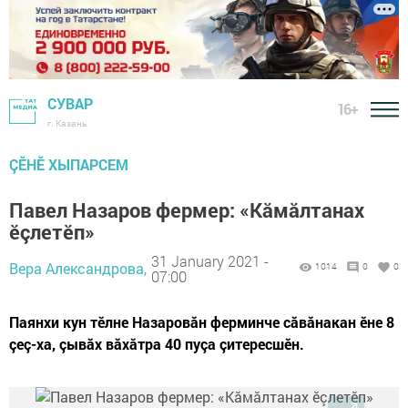
СУВАР
16+
г. Казань
ÇӖНӖ ХЫПАРСЕМ
Павел Назаров фермер: «Кăмăлтанах
ӗçлетӗп»
31 January 2021 -
Вера Александрова,
1014
0
0
07:00
Паянхи кун тӗлне Назаровăн ферминче сăвăнакан ӗне 8
çеç-ха, çывăх вăхăтра 40 пуçа çитересшӗн.