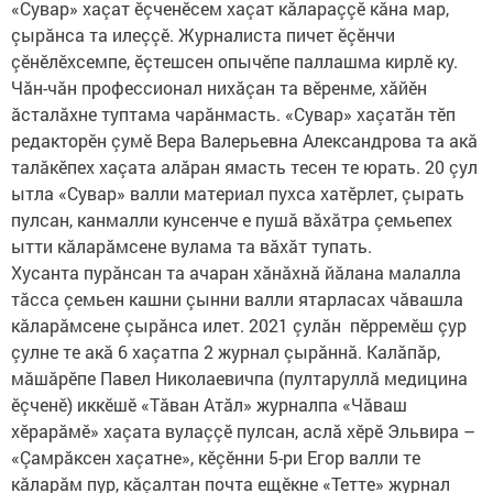
«Сувар» хаçат ӗçченӗсем хаçат кăлараççӗ кăна мар,
çырăнса та илеççӗ. Журналиста пичет ӗçӗнчи
çӗнӗлӗхсемпе, ӗçтешсен опычӗпе паллашма кирлӗ ку.
Чăн-чăн профессионал нихăçан та вӗренме, хăйӗн
ăсталăхне туптама чарăнмасть. «Сувар» хаçатăн тӗп
редакторӗн çумӗ Вера Валерьевна Александрова та акă
талăкӗпех хаçата алăран ямасть тесен те юрать. 20 çул
ытла «Сувар» валли материал пухса хатӗрлет, çырать
пулсан, канмалли кунсенче е пушă вăхăтра çемьепех
ытти кăларăмсене вулама та вăхăт тупать.
Хусанта пурăнсан та ачаран хăнăхнă йăлана малалла
тăсса çемьен кашни çынни валли ятарласах чăвашла
кăларăмсене çырăнса илет. 2021 çулăн пӗрремӗш çур
çулне те акă 6 хаçатпа 2 журнал çырăннă. Калăпăр,
мăшăрӗпе Павел Николаевичпа (пултаруллă медицина
ӗçченӗ) иккӗшӗ «Тăван Атăл» журналпа «Чăваш
хӗрарăмӗ» хаçата вулаççӗ пулсан, аслă хӗрӗ Эльвира –
«Çамрăксен хаçатне», кӗçӗнни 5-ри Егор валли те
кăларăм пур, кăçалтан почта ещӗкне «Тетте» журнал