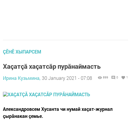
ÇӖНӖ ХЫПАРСЕМ
Хаçатçă хаçатсăр пурăнаймасть
Ирина Кузьмина,
30 January 2021 - 07:08
899
0
1
Александровсем Хусанта чи нумай хаçат-журнал
çырăнакан çемье.