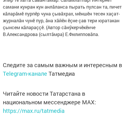
самани кунран кун анлăланса пырать пулсан та, пичет
кăларăмӗ пурпӗр чуна çывăхрах, мӗншӗн тесен хаçат-
журналăн чунӗ пур, ăна хăйӗн ӗçне çав тери юратакан
çынсем кăлараççӗ. (Автор сăнӳкерчӗкӗнче
В.Александрова (сылтăмра) Е.Филипповăпа.
Следите за самым важным и интересным в
Telegram-канале
Татмедиа
Читайте новости Татарстана в
национальном мессенджере MАХ:
https://max.ru/tatmedia