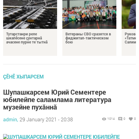
Тутарстанри реле
Ветераны СВО сразятся в
Руковод
шкапӗсене çунтарнă
фиджитал-тактическом
«Татмед
ачасене пурне те тытнă
бою
Салимга
ÇӖНӖ ХЫПАРСЕМ
Шупашкарсем Юрий Сементере
юбилейпе саламлама литература
музейне пухӑннӑ
admin,
29 January 2021 - 20:38
1014
0
0