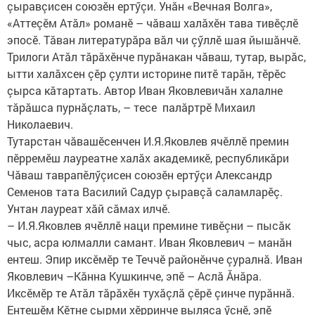
çыравçисен союзӗн ертӳçи. Унăн «Вечная Волга»,
«Аттеçӗм Атăл» романӗ – чăваш халăхӗн тава тивӗçлӗ
эпосӗ. Тăван литературăра вăл чи çӳллӗ шая йышăнчӗ.
Трилоги Атăл тăрăхӗнче пурăнакан чăваш, тутар, вырăс,
ытти халăхсен çӗр çулти историне питӗ тарăн, тӗрӗс
çырса кăтартать. Автор Иван Яковлевичăн халалне
тăрăшса пурнăçлать, – тесе палăртрӗ Михаил
Николаевич.
Тутарстан чăвашӗсенчен И.Я.Яковлев ячӗллӗ премин
пӗрремӗш лауреатне халăх академикӗ, республикăри
Чăваш таврапӗлӳçисен союзӗн ертӳçи Александр
Семенов тата Василий Садур çыравçă саламларӗç.
Унтан лауреат хăй сăмах илчӗ.
– И.Я.Яковлев ячӗллӗ наци премине тивӗçни – пысăк
чыс, асра юлмалли самант. Иван Яковлевич – манăн
ентеш. Эпир иксӗмӗр те Теччӗ районӗнче çуралнă. Иван
Яковлевич –Кăнна Кушкинче, эпӗ – Аслă Ăнăра.
Иксӗмӗр те Атăл тăрăхӗн тухăçлă çӗрӗ çинче пурăннă.
Ентешӗм Кӗтне çырми хӗрринче выляса ӳснӗ, эпӗ