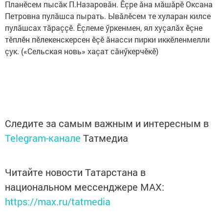
Планӗсем пысăк П.Назаровăн. Ӗçре ăна мăшăрӗ Оксана
Петровна пулăшса пырать. Ывăлӗсем те хуларан килсе
пулăшсах тăраççӗ. Ӗçлеме ӳркенмен, ял хуçалăх ӗçне
тӗплӗн пӗлекенскерсен ӗçӗ ăнасси пирки иккӗленмелли
çук. («Сельская новь» хаçат сăнӳкерчӗкӗ)
Следите за самым важным и интересным в
Telegram-канале
Татмедиа
Читайте новости Татарстана в
национальном мессенджере MАХ:
https://max.ru/tatmedia