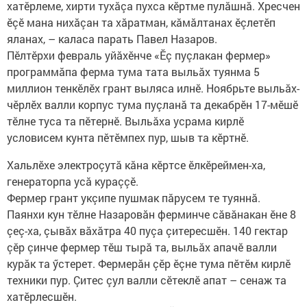
хатӗрлеме, хирти тухăçа пухса кӗртме пулăшнă. Хресчен
ӗçӗ мана нихăçан та хăратман, кăмăлтанах ӗçлетӗп
яланах, – каласа парать Павел Назаров.
Пӗлтӗрхи февраль уйăхӗнче «Ӗç пуçлакан фермер»
программăпа ферма тума тата выльăх туянма 5
миллион тенкӗлӗх грант выляса илнӗ. Ноябрьте выльăх-
чӗрлӗх валли корпус тума пуçланă та декабрӗн 17-мӗшӗ
тӗлне туса та пӗтернӗ. Выльăха усрама кирлӗ
условисем кунта пӗтӗмпех пур, шыв та кӗртнӗ.
Хальлӗхе электроçутă кăна кӗртсе ӗлкӗреймен-ха,
генераторпа усă кураççӗ.
Фермер грант укçипе пушмак пăрусем те туяннă.
Паянхи кун тӗлне Назаровăн ферминче сăвăнакан ӗне 8
çеç-ха, çывăх вăхăтра 40 пуçа çитересшӗн. 140 гектар
çӗр çинче фермер тӗш тырă та, выльăх апачӗ валли
курăк та ӳстерет. Фермерăн çӗр ӗçне тума пӗтӗм кирлӗ
техники пур. Çитес çул валли сӗтеклӗ апат – сенаж та
хатӗрлесшӗн.