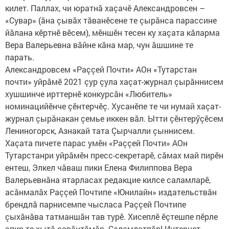
килет. Паллах, чи юратнă хаçачӗ Александровсен –
«Сувар» (ăна çывăх тăванӗсене те çырăнса парассине
йăлана кӗртнӗ вӗсем), мӗншӗн тесен ку хаçата кăларма
Вера Валерьевна вăйне кăна мар, чун ăшшине те
парать.
Александровсем «Раççей Почти» АОн «Тутарстан
почти» уйрăмӗ 2021 çур çула хаçат-журнал çырăннисем
хушшинче ирттернӗ конкурсăн «Любитель»
номинацийӗнче çӗнтерчӗç. Хусанӗпе те чи нумай хаçат-
журнал çырăнакан çемье иккен вăл. Ытти çӗнтерӳçӗсем
Лениногорск, Азнакай тата Çырчалли çыннисем.
Хаçата пичете парас умӗн «Раççей Почти» АОн
Тутарстанри уйрăмӗн пресс-секретарӗ, сăмах май пирӗн
ентеш, Элкел чăваш пики Елена Филиппова Вера
Валерьевнăна ятарласах редакцие килсе саламларӗ,
асăнмалăх Раççей Почтипе «Юнилайн» издательствăн
брендлă парнисемпе чысласа Раççей Почтипе
çыхăнăва татманшăн тав турӗ. Хисеплӗ ӗçтешпе пӗрле
эпир те хытă савăнтăмăр. Саламлатпăр! Интернет