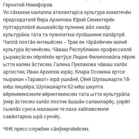
Геронтий Никифоров.
Ун сăмахне малалла аталантарса культура комитечĕн
председателĕ Вера Архипова Юрий Сементерĕн
пултаруллăхĕ вышкайсăр пулнине, вăл хамăр
культурăна тата та пуянлатма пулăшнине палăртрĕ.
Чаплă поэтăн ентешĕсем -- Трак ен тăрăхĕнчен килнĕ
культура ĕçченĕсем, Чăваш Республикин профессиллĕ
çыравçăсен пĕрлĕхĕн ертÿçи Лидия Филипповăпа пĕрле
ытти калем ăстисем, Галина Пуклакова чăваш халăх
артистки, Иван Архипов юрăç, Клара Осокина ертсе
пыракан «Тарават» юрă ушкăнĕ, Çĕнĕ Шупашкарти 18-
мĕш лицейра, Шупашкарти 62-мĕш шкулта
вĕренекенсемпе вĕрентекенсем тата ытти культурăпа
ÿнер ăстисем халăх поэтне ăшшăн саламларĕç, çирĕп
сывлăх сунса малашне те паха хайлавсемпе
савăнтарма ырă сунчĕç.
ЧНК пресс-службин сӑнӳкерчӗкӗсем.