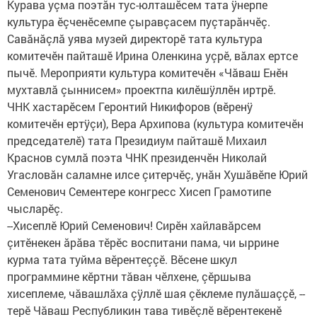
Курава уçма поэтăн тус-юлташĕсем тата ÿнерпе
культура ĕçченĕсемпе çыравçасем пуçтарăнчĕç.
Савăнăçлă уява музей директорĕ тата культура
комитечĕн пайташĕ Ирина Оленкина уçрĕ, вăлах ертсе
пычĕ. Мероприяти культура комитечĕн «Чăваш Енĕн
мухтавлă çыннисем» проектпа килĕшÿллĕн иртрĕ.
ЧНК хастарĕсем Геронтий Никифоров (вĕренÿ
комитечĕн ертÿçи), Вера Архипова (культура комитечĕн
председателĕ) тата Президиум пайташĕ Михаил
Краснов сумлă поэта ЧНК президенчĕн Николай
Угасловăн саламне илсе çитерчĕç, унăн Хушăвĕпе Юрий
Семенович Сементере конгресс Хисеп Грамотипе
чысларĕç.
--Хисеплĕ Юрий Семенович! Сирĕн хайлавăрсем
çитĕнекен ăрăва тĕрĕс воспитани пама, чи ыррине
курма тата туйма вĕрентеççĕ. Вĕсене шкул
программине кĕртни тăван чĕлхене, çĕршыва
хисеплеме, чăвашлăха çÿллĕ шая çĕклеме пулăшаççĕ, --
терĕ Чăваш Республикин тава тивĕçлĕ вĕрентекенĕ