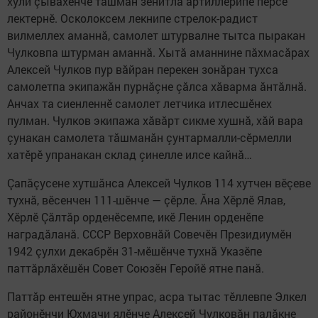
хули çывăхӗнче тăшман зенитлă артиллерипе персе
лектернӗ. Осколоксем лекнипе стрелок-радист
вилмеллех аманнă, самолет штурвалне тытса пыракан
Чулковпа штурман аманнă. Хытă аманнине пăхмасăрах
Алексей Чулков пур вăйран перекен зонăран тухса
самолетпа экипажăн пурнăçне çăлса хăварма ăнтăлнă.
Анчах та сиенленнӗ самолет летчика итлесшӗнех
пулман. Чулков экипажа хăвăрт сикме хушнă, хăй вара
çунакан самолета тăшманăн çунтармалли-сӗрмелли
хатӗрӗ упранакан склад çинелле илсе кайнă…
Çапăçусене хутшăнса Алексей Чулков 114 хутчен вӗçеве
тухнă, вӗсенчен 111-шӗнче — çӗрле. Ăна Хӗрлӗ Ялав,
Хӗрлӗ Çăлтăр орденӗсемпе, икӗ Ленин орденӗпе
наградăланă. СССР Верховнăй Совечӗн Президиумӗн
1942 çулхи декабрӗн 31-мӗшӗнче тухнă Указӗпе
паттăрлăхӗшӗн Совет Союзӗн Геройӗ ятне панă.
Паттăр ентешӗн ятне упрас, асра тытас тӗллевпе Элкел
районӗнчи Юхмачи ялӗнче Алексей Чулковăн палăкне