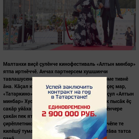
Малтанхи виçӗ çулӗнче кинофестиваль «Алтын минбар»
ятпа иртнӗччӗ. Анчах партнерсем хушшинчи
тавлашусене пула нумай çул ятсăрах ирттерме тивнӗ
ăна. Кăçал юбилей çулӗнче, кинофестиваль çеç мар,
«Татаркино» 100 çул тултарнине те уявланă çул «Алтын
минбар» Хусана таврăнчӗ. Йӗркелӳçӗсем çак пысăк ӗç
сакăр уйăха тăсăлни çинчен каласа пачӗç. Тӗнчере
çакăн пек ятпа суту-илӳ марки пулманнине
çирӗплетнисӗр пуçне мăсăльмансен муфтиячӗпе те
килӗшӳ тума тӳр килнӗ тата нумай ытти ыйтăва татса
панă.