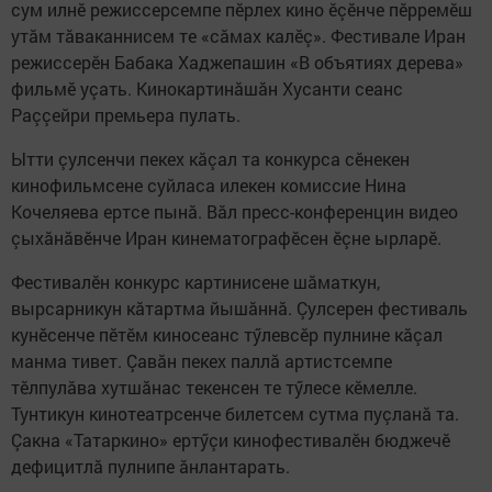
сум илнӗ режиссерсемпе пӗрлех кино ӗçӗнче пӗрремӗш
утăм тăваканнисем те «сăмах калӗç». Фестивале Иран
режиссерӗн Бабака Хаджепашин «В объятиях дерева»
фильмӗ уçать. Кинокартинăшăн Хусанти сеанс
Раççейри премьера пулать.
Ытти çулсенчи пекех кăçал та конкурса сӗнекен
кинофильмсене суйласа илекен комиссие Нина
Кочеляева ертсе пынă. Вăл пресс-конференцин видео
çыхăнăвӗнче Иран кинематографӗсен ӗçне ырларӗ.
Фестивалӗн конкурс картинисене шăматкун,
вырсарникун кăтартма йышăннă. Çулсерен фестиваль
кунӗсенче пӗтӗм киносеанс тӳлевсӗр пулнине кăçал
манма тивет. Çавăн пекех паллă артистсемпе
тӗлпулăва хутшăнас текенсен те тӳлесе кӗмелле.
Тунтикун кинотеатрсенче билетсем сутма пуçланă та.
Çакна «Татаркино» ертӳçи кинофестивалӗн бюджечӗ
дефицитлă пулнипе ăнлантарать.