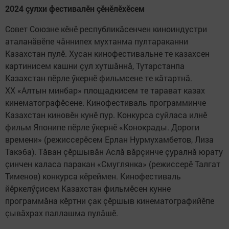
2024 çулхи фестивалӗн çӗнӗлӗхӗсем
Совет Союзне кӗнӗ республикăсенчен киноиндустри
аталанăвӗпе чăннипех мухтанма пултараканни
Казахстан пулӗ. Хусан кинофестивальне те казахсен
картинисем кашни çул хутшăннă, Тутарстанпа
Казахстан пӗрле ӳкернӗ фильмсене те кăтартнă.
XX «Алтын минбар» площадкисем те тарават казах
кинематографӗсене. Кинофестиваль программинче
Казахстан киновӗн кунӗ пур. Конкурса суйласа илнӗ
фильм Японипе пӗрле ӳкернӗ «Конокрады. Дороги
времени» (режиссерӗсем Ерлан Нурмухамбетов, Лиза
Такэба). Тăван çӗршывăн Аслă вăрçинче çуралнă юрату
çинчен каласа паракан «Смуглянка» (режиссерӗ Талгат
Тименов) конкурса кӗреймен. Кинофестиваль
йӗркелӳçисем Казахстан фильмӗсен кунне
программăна кӗртни çак çӗршыв кинематографийӗпе
çывăхрах паллашма пулăшӗ.