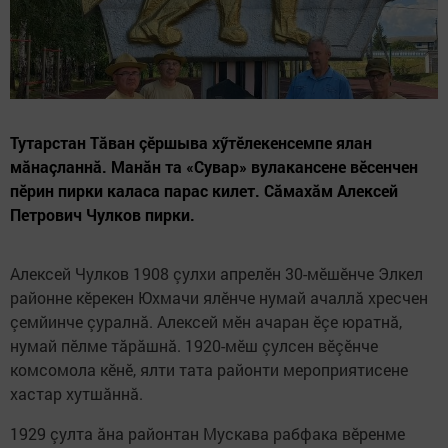
Тутарстан Тăван çӗршыва хӳтӗлекенсемпе ялан
мăнаçланнă. Манăн та «Сувар» вулакансене вӗсенчен
пӗрин пирки каласа парас килет. Сăмахăм Алексей
Петрович Чулков пирки.
Алексей Чулков 1908 çулхи апрелӗн 30-мӗшӗнче Элкел
районне кӗрекен Юхмачи ялӗнче нумай ачаллă хресчен
çемйинче çуралнă. Алексей мӗн ачаран ӗçе юратнă,
нумай пӗлме тăрăшнă. 1920-мӗш çулсен вӗçӗнче
комсомола кӗнӗ, ялти тата районти мероприятисене
хастар хутшăннă.
1929 çулта ăна районтан Мускава рабфака вӗренме