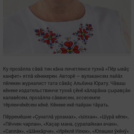
Ку прозăлла сăвă тин кăна пичетленсе тухнă «Пӗр ывăç
канфет» ятлă кӗнекерен. Авторӗ — вулакансем лайăх
пӗлекен журналист тата сăвăç Альбина Юрату. Чăваш
кӗнеке издательствинче тухнă çӗнӗ кăларăма çыравçăн
калавӗсем, прозăлла сăввисем, эссесемпе
тӗрленчӗкӗсем кӗнӗ. Кӗнеке икӗ пайран тăрать.
Пӗрремӗшне «Çунатлă урхамах», «Ылхан», «Шурă кӗпе»,
«Пӗччен чарлан», «Каçар мана, çуралайман ачам»,
«Саплăк», «Шăнкăрчи», «Ирӗклӗ Илюк», «Юлашки ӳкӗнӳ»