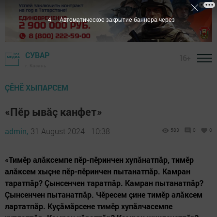
2
Автоматическое закрытие баннера через
СУВАР
16+
г. Казань
ÇӖНӖ ХЫПАРСЕМ
«Пĕр ывăç канфет»
admin,
31 August 2024 - 10:38
583
0
0
«Тимӗр алăксемпе пӗр-пӗринчен хупăнатпăр, тимӗр
алăксем хыçне пӗр-пӗринчен пытанатпăр. Камран
таратпăр? Çынсенчен таратпăр. Камран пытанатпăр?
Çынсенчен пытанатпăр. Чӗресем çине тимӗр алăксем
лартатпăр. Куçăмăрсене тимӗр хупăлчасемпе