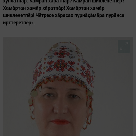
хуплатпăр. Камран хăратпăр? Камран шикленетпӗр?
Хамăртан хамăр хăратпăр! Хамăртан хамăр
шикленетпӗр! Чӗтресе хăрасах пурнăçăмăра пурăнса
ирттеретпӗр».