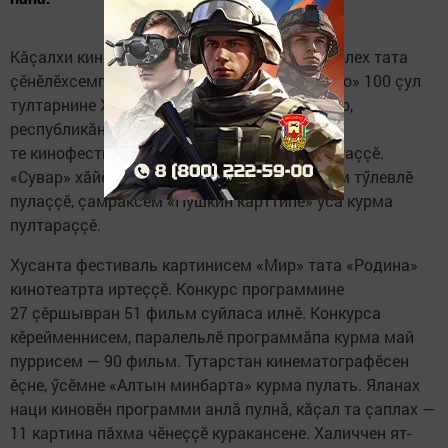
Кăçалхи кинофестиваль ятне тавăрнипе пӗрлех тата
çӗнӗлӗхсемпе те палăрса тăрать. «Татаркино» 100 çул
тултарнине Хусанти площадкăсенче çеç мар,
республикăн районӗсенчи кинозалсенче
те кинофестиваль витӗмӗпе киносем кăтартаççӗ.
«Сувар» хăйӗн сайтӗнче çырнăччӗ, сеанссем тӳлевлӗ
пулаççӗ, çамрăксем «Пушкин карттипе» усă курма
пултараççӗ.
Хусанта фестиваль картинисем «Мир» тата «Родина»
кинотеатрта иртеççӗ. Конкурс программине
27 çӗршывран 51 фильм суйласа илнӗ. Конкурса
кӗрейменнисем, паралельлӗ программăпа курма май
пуррисем — 90 фильм. Тутарстан кинематографӗсен
ӗçне, ӳсӗмне «Алтын минбарта» курма пулать. Яланах
наци киновӗн программи анлă пулнă, кăçал та çаплах —
11 картина пăхма чӗнеççӗ куракансене. Халиччен ят-