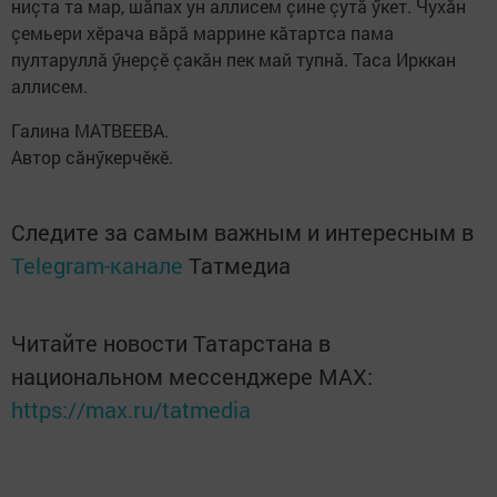
ниçта та мар, шăпах ун аллисем çине çутă ӳкет. Чухăн
çемьери хӗрача вăрă маррине кăтартса пама
пултаруллă ӳнерçӗ çакăн пек май тупнă. Таса Ирккан
аллисем.
Галина МАТВЕЕВА.
Автор сăнӳкерчӗкӗ.
Следите за самым важным и интересным в
Telegram-канале
Татмедиа
Читайте новости Татарстана в
национальном мессенджере MАХ:
https://max.ru/tatmedia