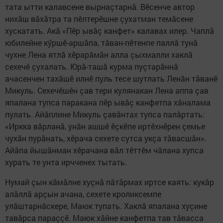
тата ытти калавсене вырнаçтарнă. Вӗсенче автор
нихăш вăхăтра та пӗлтерӗшне çухатман темăсене
хускатать. Акă «Пӗр ывăç канфет» калавах илер. Чаплă
юбилейне кӳршӗ-аршăпа, тăван-пӗтенпе паллă тунă
чухне Лена ятлă хӗрарăмăн алла çыхмалли хаклă
сехечӗ çухалать. Юрă-ташă курма пуçтарăннă
ачасенчен тахăшӗ илнӗ пуль тесе шутлать Ленăн тăванӗ
Микуль. Сехечӗшӗн çав тери кулянакан Лена аппа çав
япалана тупса паракана пӗр ывăç канфетпа хăналама
пулать. Айăплине Микуль çавăнтах тупса палăртать:
«Иркка вăрланă, унăн ашшӗ ӗçкӗпе иртӗхнӗрен çемье
чухăн пурăнать, хӗрача сехете сутса укçа тăвасшăн».
Айăпа йышăнман хӗрачана вăл тӗттӗм чăлана хупса
хурать те унта ирчченех тытать.
Нумай çын кăмăлне хуçнă пăтăрмах иртсе каять: кукăр
алăллă арçын ачана, сехете кроликсемпе
улăштарнăскере, Маюк тупать. Хаклă япалана хуçине
тавăрса параççӗ. Маюк хăйне канфетпа тав тăвасса