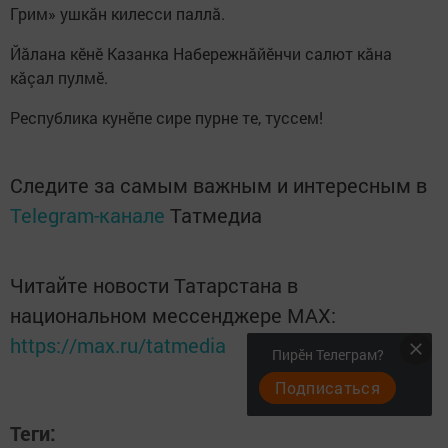
Грим» ушкăн килесси паллă.
Йăлана кĕнĕ Казанка Набережнăйӗнчи салют кăна
кăçал пулмĕ.
Республика кунӗпе сире пурне те, туссем!
Следите за самым важным и интересным в
Telegram-канале
Татмедиа
Читайте новости Татарстана в
национальном мессенджере MАХ:
https://max.ru/tatmedia
Пирӗн Телеграм?
Подписаться
Теги: