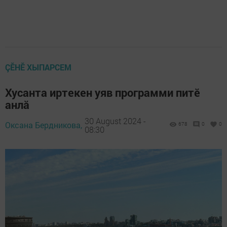
ÇӖНӖ ХЫПАРСЕМ
Хусанта иртекен уяв программи питӗ
анлă
30 August 2024 -
Оксана Бердникова,
678
0
0
08:30