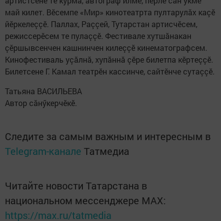
артистсене те курма, автограф илме, пӗрле сăн ӳкме
май килет. Вӗсемпе «Мир» кинотеатрта пултарулăх каçӗ
йӗркелеççӗ. Паллах, Раççей, Тутарстан артисчӗсем,
режиссерӗсем те пулаççӗ. Фестивале хутшăнакан
çӗршывсенчен кашнинчен килеççӗ кинематографсем.
Кинофестиваль уçăлнă, хупăннă çӗре билетпа кӗртеççӗ.
Билетсене Г. Камал театрӗн кассинче, сайтӗнче сутаççӗ.
Татьяна ВАСИЛЬЕВА
Автор сăнӳкерчӗкӗ.
Следите за самым важным и интересным в
Telegram-канале
Татмедиа
Читайте новости Татарстана в
национальном мессенджере MАХ:
https://max.ru/tatmedia