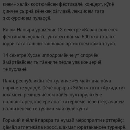
кием» халăх костюмӗсен фестивалӗ, концерт, кӳлĕ
çинчен çырнă кĕнекен хăтлавĕ, лекцисем тата
экскурсисем пулаççĕ.
Каюм Насыри урамĕнче 13 сехетре «Казан сөлгесе»
фестиваль уçăлать, унта хутшăнма 500 яхăн халăх
юрри тата ташши ташлакан артистсем кăмăл тунă.
14 сехетре Хусан ипподромӗнче ут спорчӗн
ăмăртăвӗсем тытăннипе пӗрле уяв концерчӗ
те пуçланĕ.
Паян, республикăн тĕп хулинче «Елмай» ача-пăча
паркне те уçаççĕ. Çĕнĕ паркра «Эйбэт» тата «Архидети»
юхăмсен резиденчĕсем хăйĕн пултарулăхĕпе
паллаштарĕç, кафере апат хатĕрлеме вĕрентĕç, ачасем
валли кĕнеке те туянма май пулĕ кунта.
Горький ячӗллӗ паркра та нумай мероприяти ирттерĕç:
çăмăл атлетикăпа кросс, шахмат юратакансен турнирӗ,