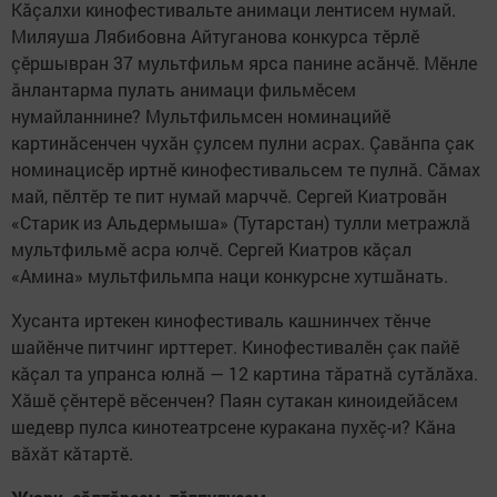
Кăçалхи кинофестивальте анимаци лентисем нумай.
Миляуша Лябибовна Айтуганова конкурса тӗрлӗ
çӗршывран 37 мультфильм ярса панине асăнчӗ. Мӗнле
ăнлантарма пулать анимаци фильмӗсем
нумайланнине? Мультфильмсен номинацийӗ
картинăсенчен чухăн çулсем пулни асрах. Çавăнпа çак
номинацисӗр иртнӗ кинофестивальсем те пулнă. Сăмах
май, пӗлтӗр те пит нумай марччӗ. Сергей Киатровăн
«Старик из Альдермыша» (Тутарстан) тулли метражлă
мультфильмӗ асра юлчӗ. Сергей Киатров кăçал
«Амина» мультфильмпа наци конкурсне хутшăнать.
Хусанта иртекен кинофестиваль кашнинчех тӗнче
шайӗнче питчинг ирттерет. Кинофестивалӗн çак пайӗ
кăçал та упранса юлнă — 12 картина тăратнă сутăлăха.
Хăшӗ çӗнтерӗ вӗсенчен? Паян сутакан киноидейăсем
шедевр пулса кинотеатрсене куракана пухӗç-и? Кăна
вăхăт кăтартӗ.