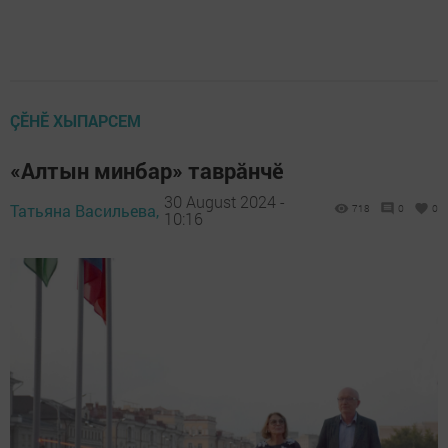
ÇӖНӖ ХЫПАРСЕМ
«Алтын минбар» таврăнчĕ
30 August 2024 -
Татьяна Васильева,
718
0
0
10:16