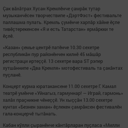
Çак вăхăтрах Хусан Кремлӗнче çамрăк тутар
музыканчӗсен творчествипе «ДэртФэст» фестивальте
паллашма пулать. Кремль çумĕнче харпăр хăйне ĕçпе
тивĕçтерекенсен «Я и есть Татарстан» ярмăркки те
ĕçлĕ.
«Казан» çемье центрӗ патӗнче 10.30 сехетре
республикӑн пур районӗнчен килнĕ 45 мӑшӑр
регистраци иртеççӗ. 13 сехетре вара ST рэпер
хутшӑннипе «Два Кремля» мотофестиваль та çакăнтах
пуçланĕ.
Концерт курма юратакансене 11.00 сехетре Г. Камал
театрӗ умӗнче «Уйнагыз, гармуннар! — Играй, гармонь»
халăх праçникне чĕнеççĕ. Ун хыççăн 13.00 сехетре
кунтах «Безнен заман» ӗçлекен çамрăксен фестивалӗн
гала-концерчӗ тытăнать.
Кабан кӳлли çыранӗнче кăнтăрларан пуçласа «Милли