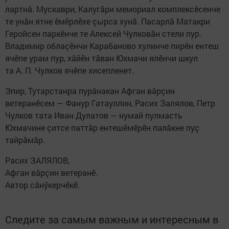
лартнă. Мускаври, Калугăри мемориал комплексӗсенче
те унăн ятне ӗмӗрлӗхе çырса хунă. Пасарлă Матакри
Геройсен паркӗнче те Алексей Чулковăн стели пур.
Владимир облаçӗнчи Карабаново хулинче пирӗн ентеш
ячӗпе урам пур, хăйӗн тăван Юхмачи ялӗнчи шкул
та А. П. Чулков ячӗпе хисепленет.
Эпир, Тутарстанра пурăнакан Афган вăрçин
ветеранӗсем — Фанур Гатауллин, Расих Залялов, Петр
Чулков тата Иван Дулатов — нумай пулмасть
Юхмачине çитсе паттăр ентешӗмӗрӗн палăкне пуç
тайрăмăр.
Расих ЗАЛЯЛОВ,
Афган вăрçин ветеранӗ.
Автор сăнӳкерчӗкӗ.
Следите за самым важным и интересным в