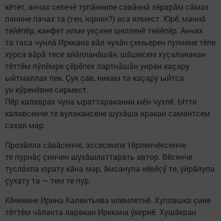
кӗтет, анчах сехечӗ тупăннипе савăннă хӗрарăм сăмах
панине пачах та (тен, юриех?) аса илмест. Юрӗ, маннă
тейӗпӗр, канфет илме укçине шелленӗ тейӗпӗр. Анчах
та таса чунлă Ирккана вăл чухăн çемьерен пулнине тӗпе
хурса вăрă тесе айăпланăшăн, шăшисем хуçаланакан
тӗттӗм пӳлӗмре çӗрӗпех лартнăшăн унран каçару
ыйтмаллах пек. Çук çав, никам та каçару ыйтса
ун кӳренӗвне сирмест.
Пӗр калаврах чуна ыраттараканни мӗн чухлӗ. Ытти
калавсенче те вулакансене шухăша яракан самантсем
сахал мар.
Прозăлла сăвăсенче, эссесемпе тӗрленчӗксенче
те пурнăç çинчен шухăшлаттарать автор. Вӗсенче
туслăхпа юрату кăна мар, ăмсанупа кӗвӗçӳ те, уйрăлупа
çухату та — тем те пур.
Кӗнекене Ирина Калентьева илемлетнӗ. Хуплашка çине
тӗттӗм чăланта ларакан Ирккана ӳкернӗ. Хушăкран