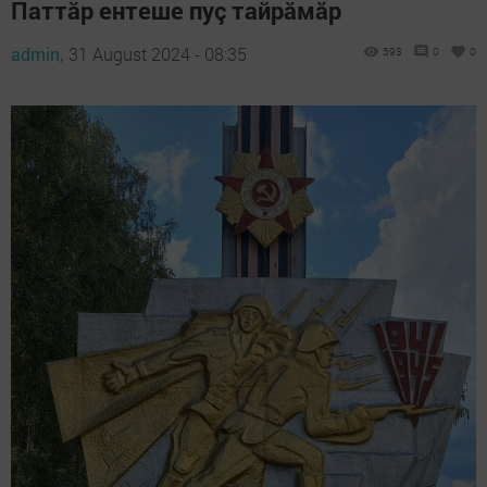
Паттăр ентеше пуç тайрăмăр
admin,
31 August 2024 - 08:35
593
0
0