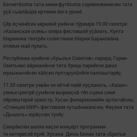
баскетболпа тата мини-футболпа соревнованисем тата
уçă сывлăшра иртекен йога урокĕ.
Çӗр ӗçченӗсен керменӗ умӗнчи тӳремре 19.00 сехетре
«Казанская осень» опера фестивалӗ уçӑлать. Кунта
Мариинка театрӗн солисткине Мария Бараковăна
итлеме май пулать.
Республика кунĕнче «Крылья Советов» паркра, Горки-
Ометьево вӑрманӗнче тата Урицк паркӗнче джаз
музыканчӗсен хăйсен пултарулăхĕпе паллаштарĕç.
17.30 сехетре уявӑн чи кӗтнӗ пайӗ пуçланать. «Казан»
çемье центрĕ çумĕнче вырнаçнă тӗп сцена çине
пĕрлештернĕ оркестр, Хусан филармонийӗн артисчӗсем,
«Станция МИР» фестивале хутшӑнакансем, Фаузия тата
«Дышать» юрӑçсем тухĕç.
Çамрăксем валли каçхи концерт программи
те интереслӗ пулӗ. Хусана Дима Билан тата «Братья