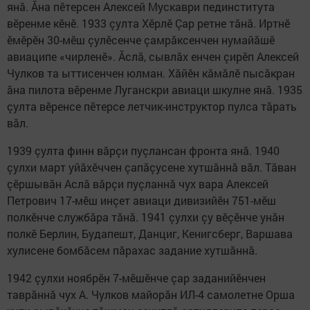
янă. Ăна пӗтерсен Алексей Мускаври пединститута
вӗренме кӗнӗ. 1933 çулта Хӗрлӗ Çар ретне тăнă. Иртнӗ
ӗмӗрӗн 30-мӗш çулӗсенче çамрăксенчен нумайăшӗ
авиаципе «чирленӗ». Ăслă, сывлăх енчен çирӗп Алексей
Чулков та ыттисенчен юлман. Хăйӗн кăмăлӗ пысăкран
ăна пилота вӗренме Луганскри авиаци шкулне янă. 1935
çулта вӗренсе пӗтерсе летчик-инструктор пулса тăрать
вăл.
1939 çулта финн вăрçи пуçлансан фронта янă. 1940
çулхи март уйăхӗччен çапăçусене хутшăннă вăл. Тăван
çӗршывăн Аслă вăрçи пуçланнă чух вара Алексей
Петрович 17-мӗш инçет авиаци дивизийӗн 751-мӗш
полкӗнче службăра тăнă. 1941 çулхи çу вӗçӗнче унăн
полкӗ Берлин, Будапешт, Данциг, Кенигсберг, Варшава
хулисене бомбăсем пăрахас задание хутшăннă.
1942 çулхи ноябрӗн 7-мӗшӗнче çар заданийӗнчен
таврăннă чух А. Чулков майорăн ИЛ-4 самолетне Орша