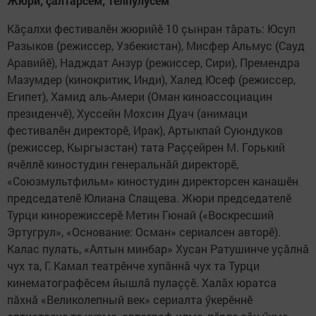
Жюри, çăлтăрсем, тӗлпулусем
Кăçалхи фестивалӗн жюрийӗ 10 çынран тăрать: Юсуп
Разыков (режиссер, Узбекистан), Мисфер Альмус (Сауд
Аравийӗ), Надждат Анзур (режиссер, Сири), Премендра
Мазумдер (кинокритик, Инди), Халед Юсеф (режиссер,
Египет), Хамид аль-Амери (Оман киноассоциацин
президенчӗ), Хуссейн Мохсин Дуач (анимаци
фестивалӗн директорӗ, Ирак), Артыкпай Суюндуков
(режиссер, Кыргызстан) тата Раççейрен М. Горький
ячӗллӗ киностудин генеральнăй директорӗ,
«Союзмультфильм» киностудин директорсен канашӗн
председателӗ Юлиана Слащева. Жюри председателӗ
Турци кинорежиссерӗ Метин Гюнай («Воскресший
Эртугрул», «Основание: Осман» сериалсен авторӗ).
Калас пулать, «Алтын минбар» Хусан Ратушинче уçăлнă
чух та, Г. Камал театрӗнче хупăннă чух та Турци
кинематографӗсем йышлă пулаççӗ. Халăх юратса
пăхнă «Великолепный век» сериалта ӳкерӗннӗ