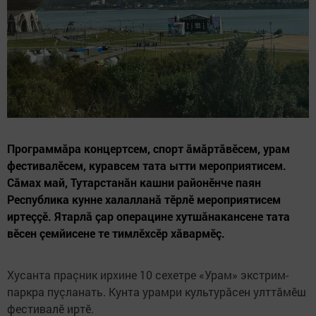
Программăра концертсем, спорт ăмăртăвӗсем, урам
фестивалӗсем, куравсем тата ытти мероприятисем.
Сăмах май, Тутарстанăн кашни районӗнче паян
Республика кунне халалланă тӗрлӗ мероприятисем
иртеççӗ. Ятарлă çар операцине хутшăнакансене тата
вӗсен ҫемйисене те тимлĕхсĕр хăвармĕç.
Хусанта праçник ирхине 10 сехетре «Урам» экстрим-
паркра пуçланать. Кунта урамри культурӑсен улттӑмӗш
фестивалӗ иртӗ.