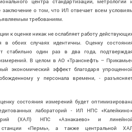
ионального центра стандартизации, метрологии 
 заключение о том, что ИЛ отвечает всем условия
дъявляемым требованиям.
ации к оценке никак не ослабляет работу действующи
ия в обоих случаях идентичны. Оценку состояни
ит стабильно один раз в два года, подтвержда
 измерений. В целом в АО «Транснефть – Прикамье
ьный экономический эффект благодаря упрощенно
обожденному у персонала времени, - разъясняе
оценку состояния измерений будет оптимизирован
едитованных лабораторий - ИЛ НПС «Калейкино»
раторий (ХАЛ) НПС «Азнакаево» и линейно
ой станции «Пермь», а также центральной ХА