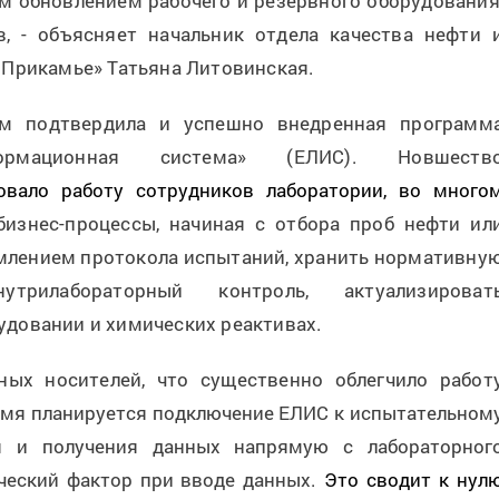
м обновлением рабочего и резервного оборудования
в, - объясняет начальник отдела качества нефти 
 Прикамье» Татьяна Литовинская.
ям подтвердила и успешно внедренная программ
ормационная система» (ЕЛИС). Новшеств
вало работу сотрудников лаборатории, во много
бизнес-процессы, начиная с отбора проб нефти ил
млением протокола испытаний, хранить нормативну
утрилабораторный контроль, актуализироват
довании и химических реактивах.
ых носителей, что существенно облегчило работ
мя планируется подключение ЕЛИС к испытательном
я и получения данных напрямую с лабораторног
ческий фактор при вводе данных.
Это сводит к нул