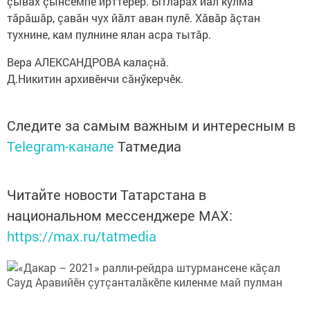
çывăх çынсемпе ирттерӗр. Ытларах йăл кулма
тăрăшăр, çавăн чух йăлт аван пулӗ. Хăвăр ăçтан
тухнине, кам пулнине ялан асра тытăр.
Вера АЛЕКСАНДРОВА калаçнă.
Д.Никитин архивӗнчи сăнӳкерчӗк.
Следите за самым важным и интересным в
Telegram-канале
Татмедиа
Читайте новости Татарстана в
национальном мессенджере MАХ:
https://max.ru/tatmedia