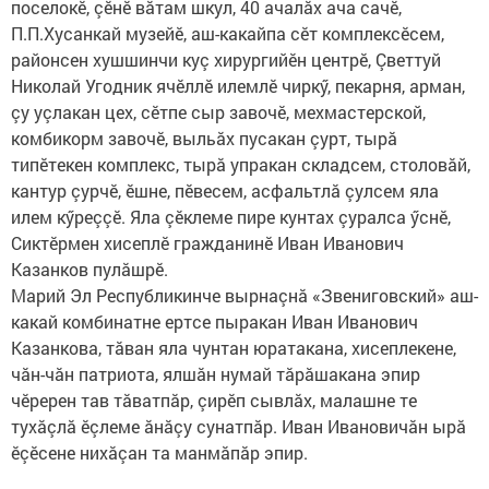
поселокӗ, çӗнӗ вăтам шкул, 40 ачалăх ача сачӗ,
П.П.Хусанкай музейӗ, аш-какайпа сӗт комплексӗсем,
районсен хушшинчи куç хирургийӗн центрӗ, Çветтуй
Николай Угодник ячӗллӗ илемлӗ чиркӳ, пекарня, арман,
çу уçлакан цех, сӗтпе сыр завочӗ, мехмастерской,
комбикорм завочӗ, выльăх пусакан çурт, тырă
типӗтекен комплекс, тырă упракан складсем, столовăй,
кантур çурчӗ, ӗшне, пӗвесем, асфальтлă çулсем яла
илем кӳреççӗ. Яла çӗклеме пире кунтах çуралса ӳснӗ,
Сиктӗрмен хисеплӗ гражданинӗ Иван Иванович
Казанков пулăшрӗ.
Марий Эл Республикинче вырнаçнă «Звениговский» аш-
какай комбинатне ертсе пыракан Иван Иванович
Казанкова, тăван яла чунтан юратакана, хисеплекене,
чăн-чăн патриота, ялшăн нумай тăрăшакана эпир
чӗререн тав тăватпăр, çирӗп сывлăх, малашне те
тухăçлă ӗçлеме ăнăçу сунатпăр. Иван Ивановичăн ырă
ӗçӗсене нихăçан та манмăпăр эпир.