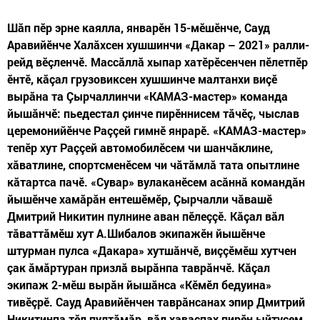
Шăп пӗр эрне каялла, январӗн 15-мӗшӗнче, Сауд
Аравийӗнче Халăхсен хушшинчи «Дакар – 2021» ралли-
рейд вӗçленчӗ. Массăллă хыпар хатӗрӗсенчен пӗлетпӗр
ӗнтӗ, кăçал грузовиксен хушшинче малтанхи виçӗ
вырăна та Çырчаллинчи «КАМАЗ-мастер» команда
йышăнчӗ: пьедестал çинче пирӗннисем тăчӗç, чыслав
церемонийӗнче Раççей гимнӗ янрарӗ. «КАМАЗ-мастер»
тепӗр хут Раççей автомобилӗсем чи шанчăклине,
хăватлине, спортсменӗсем чи чăтăмлă тата опытлине
кăтартса пачӗ. «Сувар» вулаканӗсем асăннă командăн
йышӗнче хамăрăн ентешӗмӗр, Çырчалли чăвашӗ
Дмитрий Никитин пулнине аван пӗлеççӗ. Кăçал вăл
тăваттăмӗш хут А.Шибалов экипажӗн йышӗнче
штурман пулса «Дакара» хутшăнчӗ, виççӗмӗш хутчен
çак ăмăртуран призлă вырăнпа таврăнчӗ. Кăçал
экипаж 2-мӗш вырăн йышăнса «Кӗмӗл бедуина»
тивӗçрӗ. Сауд Аравийӗнчен таврăнсанах эпир Дмитрий
Никитинпа тӗл пултăмăр, вăл хаваспах пирӗн ыйтусем