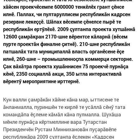
хăйсен проекчӗсемпе 6000000 тенкӗлӗх грант çӗнсе
илнӗ. Паллах, чи пултаруллисем республикăн кадрсен
резервне лекеççӗ. Шăпах вӗсемпе çӗнелсе пырӗ те
республикăн ертӳлӗхӗ. 2009 çултанпа проекта хутшăннă
12600 çамрăкран 2170-шне вӗрентсе кăларнă (вӗсем
пурте проектăн финалне çитнӗ). 210-шне республикăн
патшалăх тата муниципаллă власть органӗсене ӗçе
илнӗ, 260-шне – промышленноçпа коммерци секторне.
Çак вăхăтра проекта хушăннисен 75 проекчӗ пурнăçа
кӗнӗ, 2350 социаллă акци, 350 ытла интерактивлă
вӗрентӳ мероприятине ирттернӗ.
Кун валли çамрăкăн хăйне кăна мар, ыттисене те
ăнланмалла, пуриншӗн те кирлӗ те усăллă сӗнӳ тата
командăпа ӗçлеме кăмăл кăна пулмалла. Шухăша
мӗнле пурнăçа кӗртмеллине вара Тутарстан
Президенчӗн Рустам Миннихановăн пуçарăвӗпе
республикăра 2009 çултанпа ӗçлекен «Кадрсен