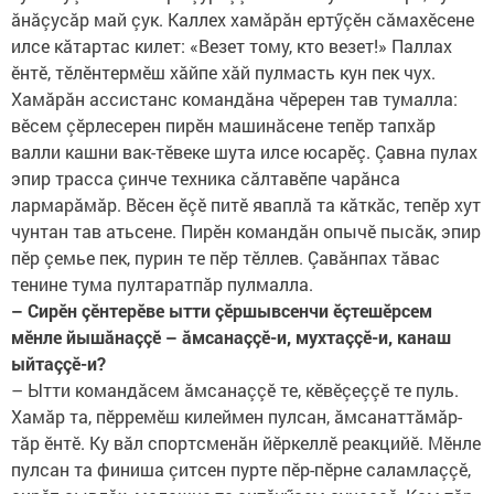
ăнăçусăр май çук. Каллех хамăрăн ертӳçӗн сăмахӗсене
илсе кăтартас килет: «Везет тому, кто везет!» Паллах
ӗнтӗ, тӗлӗнтермӗш хăйпе хăй пулмасть кун пек чух.
Хамăрăн ассистанс командăна чӗререн тав тумалла:
вӗсем çӗрлесерен пирӗн машинăсене тепӗр тапхăр
валли кашни вак-тӗвеке шута илсе юсарӗç. Çавна пулах
эпир трасса çинче техника сăлтавӗпе чарăнса
лармарăмăр. Вӗсен ӗçӗ питӗ яваплă та кăткăс, тепӗр хут
чунтан тав атьсене. Пирӗн командăн опычӗ пысăк, эпир
пӗр çемье пек, пурин те пӗр тӗллев. Çавăнпах тăвас
тенине тума пултаратпăр пулмалла.
– Сирӗн çӗнтерӗве ытти çӗршывсенчи ӗçтешӗрсем
мӗнле йышăнаççӗ – ăмсанаççӗ-и, мухтаççӗ-и, канаш
ыйтаççӗ-и?
– Ытти командăсем ăмсанаççӗ те, кӗвӗçеççӗ те пуль.
Хамăр та, пӗрремӗш килеймен пулсан, ăмсанаттăмăр-
тăр ӗнтӗ. Ку вăл спортсменăн йӗркеллӗ реакцийӗ. Мӗнле
пулсан та финиша çитсен пурте пӗр-пӗрне саламлаççӗ,