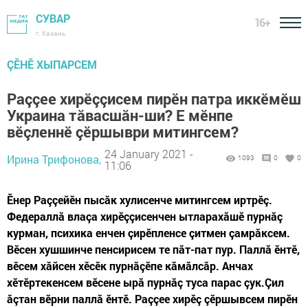
СУВАР
16+
г. Казань
ÇӖНӖ ХЫПАРСЕМ
Раççее хирӗççисем пирӗн патра иккӗмӗш
Украина тăвасшăн-ши? Е мӗнпе
вӗçленнӗ çӗршыври митингсем?
24 January 2021 -
Ирина Трифонова,
1093
0
0
11:06
Ӗнер Раççейӗн пысăк хулисенче митингсем иртрӗç.
Федераллă влаçа хирӗççисенчен ытларахăшӗ пурнăç
курман, психика енчен çирӗпленсе çитмен çамрăксем.
Вӗсен хушшинче пенсирисем те пăт-пат пур. Паллă ӗнтӗ,
вӗсем хăйсен хӗсӗк пурнăçӗпе кăмăлсăр. Анчах
хӗтӗртекенсем вӗсене ырă пурнăç туса парас çук.Çил
ăçтан вӗрни паллă ӗнтӗ. Раççее хирӗç çӗршывсем пирӗн