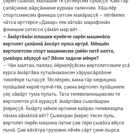
çирӗп сывлăх, малашне те çитӗнӳсем сунаççӗ. Кам-тăр
çапăçнине, вăрçăннине курман халиччен. Хăш-пӗр
спортсменсем финиша çитсен макăраççӗ – пӗтӗмпех
чăтса ирттерсе «Дакар» пек кăткăс марафонăн
финишне çитесси çăмăл мар вӗт...
– Ăмăртăвăн юлашки кунӗнче сирӗн машинăпа
вертолет çапăннă ăнсăрт пулса иртрӗ. Мӗншӗн
вертолетсем спорт машинисем çийӗн питӗ аялта,
çывăхра вӗçеççӗ-ха? Вӗсен задачи мӗнре?
– Чăн малтан, паллах, йӗркелӳçӗсем вертолетсемпе усă
курса ăмăртăва хутшăнакансен хăрушсăрлăхне
тимлӗхре тытаççӗ. Тӗслӗхрен, кама-тăр медицина
пулăшăвӗ кирлӗ пулчӗ-тӗк, çакна вертолет пулăшнипе
çеç хăвăрт тума пулать. Тата телевизионщиксем те
вертолетпа усă кураççӗ: ăмăртăва сывлăшран
ӳкереççӗ. Ăмăрту мӗнле иртнине кайран телевизорпа
пăхма кăмăллă вӗт? Çывăхран ӳкерес тесех пуль,
вертолет пирӗн машина патне çав тери çывăха вӗçсе
пынă. Çав вăхăтра грузовик пӗчӗк сăрт çине пырса