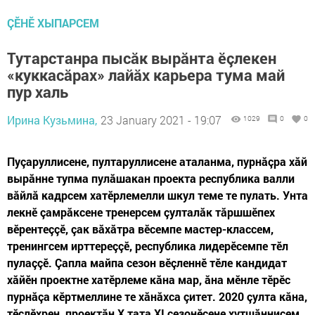
ÇӖНӖ ХЫПАРСЕМ
Тутарстанра пысăк вырăнта ӗçлекен
«куккасăрах» лайăх карьера тума май
пур халь
Ирина Кузьмина,
23 January 2021 - 19:07
1029
0
0
Пуçаруллисене, пултаруллисене аталанма, пурнăçра хăй
вырăнне тупма пулăшакан проекта республика валли
вăйлă кадрсем хатӗрлемелли шкул теме те пулать. Унта
лекнӗ çамрăксене тренерсем çулталăк тăршшӗпех
вӗрентеççӗ, çак вăхăтра вӗсемпе мастер-классем,
тренингсем ирттереççӗ, республика лидерӗсемпе тӗл
пулаççӗ. Çапла майпа сезон вӗçленнӗ тӗле кандидат
хăйӗн проектне хатӗрлеме кăна мар, ăна мӗнле тӗрӗс
пурнăçа кӗртмеллине те хăнăхса çитет. 2020 çулта кăна,
тӗслӗхрен, проектăн X тата XI сезонӗсене хутшăннисем