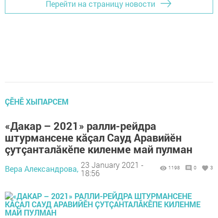
Перейти на страницу новости
ÇӖНӖ ХЫПАРСЕМ
«Дакар – 2021» ралли-рейдра
штурмансене кăçал Сауд Аравийӗн
çутçанталăкӗпе киленме май пулман
23 January 2021 -
Вера Александрова,
1198
0
3
18:56