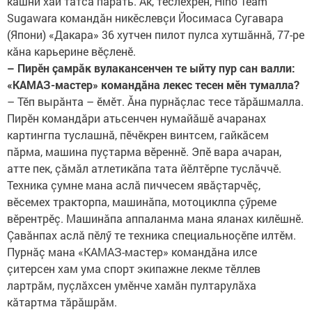
кашни хăй татса парать. Ак, тӗслӗхрен, Hino Team
Sugawara командăн никӗслевçи Йосимаса Сугавара
(Япони) «Дакара» 36 хутчен пилот пулса хутшăннă, 77-ре
кăна карьерине вӗçленӗ.
– Пирӗн çамрăк вулакансенчен те ыйту пур сан валли:
«КАМАЗ-мастер» командăна лекес тесен мӗн тумалла?
– Тӗп вырăнта – ӗмӗт. Ăна пурнăçлас тесе тăрăшмалла.
Пирӗн командăри атьсенчен нумайăшӗ ачаранах
картингпа туслашнă, пӗчӗкрен винтсем, гайкăсем
пăрма, машина пуçтарма вӗреннӗ. Эпӗ вара ачаран,
атте пек, çăмăл атлетикăпа тата йӗлтӗрпе туслăччӗ.
Техника çумне мана аслă пиччесем явăçтарчӗç,
вӗсемех тракторпа, машинăпа, мотоциклпа çӳреме
вӗрентрӗç. Машинăпа аппаланма мана яланах килӗшнӗ.
Çавăнпах аслă пӗлӳ те техника специальноçӗпе илтӗм.
Пурнăç мана «КАМАЗ-мастер» командăна илсе
çитерсен хам ума спорт экипажне лекме тӗллев
лартрăм, пуçлăхсен умӗнче хамăн пултарулăха
кăтартма тăрăшрăм.