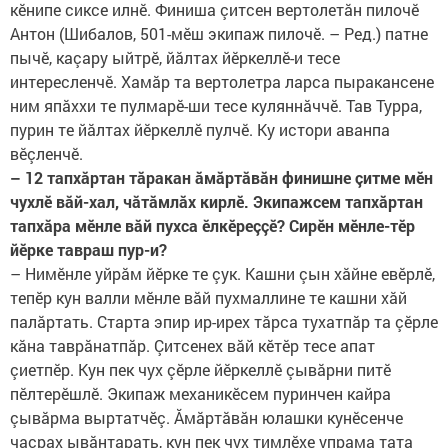
кӗнипе сиксе илнӗ. Финиша çитсен вертолетăн пилочӗ
Антон (Шибалов, 501-мӗш экипаж пилочӗ. – Ред.) патне
пычӗ, каçару ыйтрӗ, йăлтах йӗркеллӗ-и тесе
интересленчӗ. Хамăр та вертолетра ларса пыракансене
ним япăххи те пулмарӗ-ши тесе куляннăччӗ. Тав Турра,
пурин те йăлтах йӗркеллӗ пулчӗ. Ку истори аванпа
вӗçленчӗ.
– 12 тапхăртан тăракан ăмăртăвăн финишне çитме мӗн
чухлӗ вăй-хал, чăтăмлăх кирлӗ. Экипажсем тапхăртан
тапхăра мӗнле вăй пухса ӗлкӗреççӗ? Сирӗн мӗнле-тӗр
йӗрке тавраш пур-и?
– Нимӗнле уйрăм йӗрке те çук. Кашни çын хăйне евӗрлӗ,
тепӗр кун валли мӗнле вăй пухмаллине те кашни хăй
палăртать. Старта эпир ир-ирех тăрса тухатпăр та çӗрле
кăна таврăнатпăр. Çитсенех вăй кӗтӗр тесе апат
çиетпӗр. Кун пек чух çӗрле йӗркеллӗ çывăрни питӗ
пӗлтерӗшлӗ. Экипаж механикӗсем пуринчен кайра
çывăрма выртатчӗç. Ăмăртăвăн юлашки кунӗсенче
часрах ывăнтарать, кун пек чух тимлӗхе упрама тата