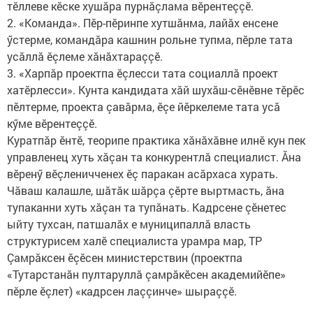
тӗллеве кӗске хушăра пурнăçлама вӗрентеççӗ.
2. «Команда». Пӗр-пӗринпе хутшăнма, лайăх енсене
ӳстерме, командăра кашнин рольне тупма, пӗрле тата
усăллă ӗçлеме хăнăхтараççӗ.
3. «Харпăр проектпа ӗçлесси тата социаллă проект
хатӗрлесси». Кунта кандидата хăй шухăш-сӗнӗвне тӗрӗс
пӗлтерме, проекта çавăрма, ӗçе йӗркелеме тата усă
кӳме вӗрентеççӗ.
Куратпăр ӗнтӗ, теорипе практика хăнăхăвне илнӗ кун пек
управленец хуть хăçан та конкурентлă специалист. Ăна
вӗренӳ вӗçленичченех ӗç паракан асăрхаса хурать.
Чăваш калашле, шăтăк шăрçа çӗрте выртмасть, ăна
тупаканни хуть хăçан та тупăнать. Кадрсене çӗнетес
ыйту тухсан, патшалăх е муниципаллă власть
структурисем халӗ специалиста урамра мар, ТР
Çамрăксен ӗçӗсен министерствин (проектпа
«Тутарстанăн пултаруллă çамрăкӗсен академийӗпе»
пӗрле ӗçлет) «кадрсен лаççинче» шыраççӗ.