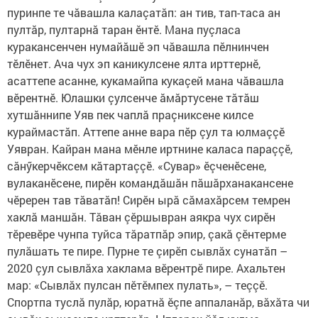
пуринпе те чăвашла калаçатăп: ан тив, тап-таса ан
пултăр, пултарнă таран ӗнтӗ. Мана пуçласа
куракансенчен нумайăшӗ эп чăвашла пӗлнинчен
тӗлӗнет. Ача чух эп каникулсене ялта ирттернӗ,
асаттепе асанне, кукамайпа кукаçей мана чăвашла
вӗрентнӗ. Юлашки çулсенче ăмăртусене тăтăш
хутшăннипе Уяв пек чаплă праçниксене килсе
кураймастăп. Аттепе анне вара пӗр çул та юлмаççӗ
Уявран. Кайран мана мӗнле иртнине каласа параççӗ,
сăнӳкерчӗксем кăтартаççӗ. «Сувар» ӗçченӗсене,
вулаканӗсене, пирӗн командăшăн пăшăрханакансене
чӗререн тав тăватăп! Сирӗн ырă сăмахăрсем темрен
хаклă маншăн. Тăван çӗршывран аякра чух сирӗн
тӗревӗре чунпа туйса тăратпăр эпир, çакă çӗнтерме
пулăшать те пире. Пурне те çирӗп сывлăх сунатăп –
2020 çул сывлăха хаклама вӗрентрӗ пире. Ахальтен
мар: «Сывлăх пулсан пӗтӗмпех пулать», – теççӗ.
Спортпа туслă пулăр, юратнă ӗçпе аппаланăр, вăхăта чи