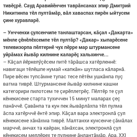
тивӗçрӗ. Сауд Аравийӗнчен таврăнсанах эпир Дмитрий
Никитинпа тӗл пултăмăр, вăл хаваспах пирӗн ыйтусем
çине хуравларӗ.
– Унчченхи çулсенчипе танлаштарсан, кăçал «Дакарта»
мӗнле çӗнӗлӗхсемпе тӗл пултăр? «Дакар» хыпарӗсене
телевизорпа пӗлтернӗ чух пӗрре мар штурмансене
уйрăмах йывăр килнине каларӗç хальхинче...
– Кăçал йӗркелӳçӗсем питӗ тăрăшса хатӗрленнӗ:
навигаци тӗлӗшпе нумай «капкăн» шутласа кăларнă.
Пире вӗсен тупсăмне тупас тесе пӗтӗм ушкăнпа пуç
ватма тиврӗ. Штурмансене йывăр килнине кашни
категорири пилотсем те çирӗплетрӗç. Пӗлтӗр те çул
кӗнекисене старта тухиччен 15 минут маларах çеç
панăччӗ. Çавăнпа та кун пек йывăрлăхпа тӗл пулма
ăспа хатӗрччӗ ӗнтӗ эпир. Кăçал вара электронлă çул
кӗнекисене хăнăхма тиврӗ. Малтанхи кунсенче çăмăлах
марччӗ, анчах та кайран, хăнăхсан, электронлă çул
кӗнекисем меллӗрех те пулнине ăнлантăмăр. Ара, XXI