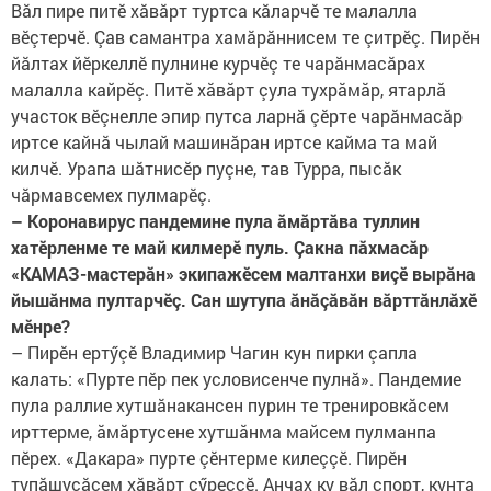
Вăл пире питӗ хăвăрт туртса кăларчӗ те малалла
вӗçтерчӗ. Çав самантра хамăрăннисем те çитрӗç. Пирӗн
йăлтах йӗркеллӗ пулнине курчӗç те чарăнмасăрах
малалла кайрӗç. Питӗ хăвăрт çула тухрăмăр, ятарлă
участок вӗçнелле эпир путса ларнă çӗрте чарăнмасăр
иртсе кайнă чылай машинăран иртсе кайма та май
килчӗ. Урапа шăтнисӗр пуçне, тав Турра, пысăк
чăрмавсемех пулмарӗç.
– Коронавирус пандемине пула ăмăртăва туллин
хатӗрленме те май килмерӗ пуль. Çакна пăхмасăр
«КАМАЗ-мастерăн» экипажӗсем малтанхи виçӗ вырăна
йышăнма пултарчӗç. Сан шутупа ăнăçăвăн вăрттăнлăхӗ
мӗнре?
– Пирӗн ертӳçӗ Владимир Чагин кун пирки çапла
калать: «Пурте пӗр пек условисенче пулнă». Пандемие
пула раллие хутшăнакансен пурин те тренировкăсем
ирттерме, ăмăртусене хутшăнма майсем пулманпа
пӗрех. «Дакара» пурте çӗнтерме килеççӗ. Пирӗн
тупăшуçăсем хăвăрт çӳреççӗ. Анчах ку вăл спорт, кунта