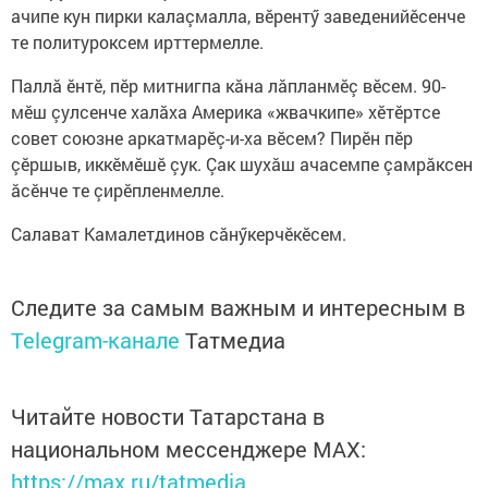
ачипе кун пирки калаçмалла, вӗрентӳ заведенийӗсенче
те политуроксем ирттермелле.
Паллă ӗнтӗ, пӗр митнигпа кăна лăпланмӗç вӗсем. 90-
мӗш çулсенче халăха Америка «жвачкипе» хӗтӗртсе
совет союзне аркатмарӗç-и-ха вӗсем? Пирӗн пӗр
çӗршыв, иккӗмӗшӗ çук. Çак шухăш ачасемпе çамрăксен
ăсӗнче те çирӗпленмелле.
Салават Камалетдинов сăнӳкерчӗкӗсем.
Следите за самым важным и интересным в
Telegram-канале
Татмедиа
Читайте новости Татарстана в
национальном мессенджере MАХ:
https://max.ru/tatmedia