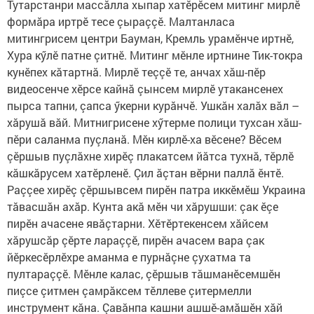
Тутарстанри массăлла хыпар хатӗрӗсем митинг мирлӗ
формăра иртрӗ тесе çыраççӗ. Малтанласа
митингрисем центри Бауман, Кремль урамӗнче иртнӗ,
Хура кӳлӗ патне çитнӗ. Митинг мӗнле иртнине Тик-токра
кунӗпех кăтартнă. Мирлӗ теççӗ те, анчах хăш-пӗр
видеосенче хӗрсе кайнă çынсем мирлӗ утакансенех
пырса тапни, çапса ӳкерни курăнчӗ. Ушкăн халăх вăл –
хăрушă вăй. Митнигрисене хӳтерме полици тухсан хăш-
пӗри саланма пуçланă. Мӗн кирлӗ-ха вӗсене? Вӗсем
çӗршыв пуçлăхне хирӗç плакатсем йăтса тухнă, тӗрлӗ
кăшкăрусем хатӗрленӗ. Çил ăçтан вӗрни паллă ӗнтӗ.
Раççее хирӗç çӗршывсем пирӗн патра иккӗмӗш Украина
тăвасшăн ахăр. Кунта акă мӗн чи хăрушши: çак ӗçе
пирӗн ачасене явăçтарни. Хӗтӗртекенсем хăйсем
хăрушсăр çӗрте лараççӗ, пирӗн ачасем вара çак
йӗркесӗрлӗхре аманма е пурнăçне çухатма та
пултараççӗ. Мӗнле калас, çӗршыв тăшманӗсемшӗн
пиçсе çитмен çамрăксем тӗллеве çитермелли
инструмент кăна. Çавăнпа кашни ашшӗ-амăшӗн хăй