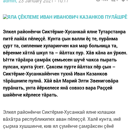
admin,
23 January 2021 - 10:17
Элкел районӗнчи Сиктӗрме-Хусанкай ялне Тутарстанра
питӗ лайăх пӗлеççӗ. Кунта çын валли ӗç те, пурăнма
çурт та, сипленме хуларинчен кая мар больница та,
вӗренме хăтлă шкул та – йăлтах пур. Хăв кăна ан ӳркен.
Ытти тăрăхра çамрăк çемьесен шучӗ чакса пырать
пулсан, кунта ӳсет. Çаксем пурте йăлтах пӗр çын –
Сиктӗрме-Хусанкайӗнчен тухнă Иван Казанков
тăрăшнипе пулнă. Хăй вăл Марий Элти Звениговăра
пурăнать, унта йӗркелесе янă совхоз вара Раççей
шайӗнче кӗрлесе тăрать.
Элкел районӗнчи Сиктӗрме-Хусанкай ялне юлашки
вăхăтра республикипех аван пӗлеççӗ. Халӗ кунта, икӗ
çырма хушшинче, кив ял çумӗнче çамрăксен çӗнӗ