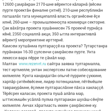
12600 çамрăкран 2170-шне вӗрентсе кăларнă (вӗсем
пурте проектăн финалне çитнӗ). 210-шне республикăн
патшалăх тата муниципаллă власть органӗсене ӗçе
илнӗ, 260-шне – промышленноçпа коммерци секторне.
Çак вăхăтра проекта хушăннисен 75 проекчӗ пурнăçа
кӗнӗ, 2350 социаллă акци, 350 ытла интерактивлă
вӗрентӳ мероприятине ирттернӗ.
Камсем хутшăнма пултараççӗ-ха проекта? Тутарстанра
пурăнакан 16-30 çулсенчи çамрăксем пурте. Унта
лекесси вара пӗрре те çăмăл мар.
Малтан
www.rezervrt.ru
сайтра заявка тултармалла,
тест иртмелле, унтан экспертсем патне собеседование
килмелле. Кунта кандидатăн опычӗ пуррипе çуккине,
харпăр çитӗнӗвӗсене, лидер потенциалне, пӗтӗмӗшле
тавракурăмне, ӗçлеме пултараслăхне пăхса хаклаççӗ.
Тӗрӗсрех каласан, проекта пушă алăпа мар,
ыттисемшӗн усăллă пулма пултаракан шухăш-сӗнӳпе
килмелле. Анчах хăратмасть иккен çамрăксене ку.