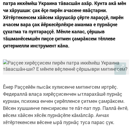
патра иккӗмӗш Украина тăвасшăн ахăр. Кунта акă мӗн
чи хăрушши: çак ӗçе пирӗн ачасене явăçтарни.
Хӗтӗртекенсем хăйсем хăрушсăр çӗрте лараççӗ, пирӗн
ачасем вара çак йӗркесӗрлӗхре аманма е пурнăçне
çухатма та пултараççӗ. Мӗнле калас, çӗршыв
тăшманӗсемшӗн пиçсе çитмен çамрăксем тӗллеве
çитермелли инструмент кăна.
Ӗнер Раççейӗн пысăк хулисенче митингсем иртрӗç.
Федераллă влаçа хирӗççисенчен ытларахăшӗ пурнăç
курман, психика енчен çирӗпленсе çитмен çамрăксем.
Вӗсен хушшинче пенсирисем те пăт-пат пур. Паллă ӗнтӗ,
вӗсем хăйсен хӗсӗк пурнăçӗпе кăмăлсăр. Анчах
хӗтӗртекенсем вӗсене ырă пурнăç туса парас çук.