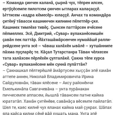
– Команда çинчен каланă, çырнă чух, тӗпрен илсен,
ертӳçӗсемпе пилотсем çинчен ытларах калаçаççӗ.
Ыттисем «кадра кӗмесӗр» юлаççӗ. Анчах та командăра
çитӗнӳ тăвасси кашнинчен килнине пӗлетпӗр-çке.
Кашниех тимлӗхе тивӗç. Çынсен паттăрсен ячӗсене
пӗлмеллех. Эсӗ, Дмитрий, «Сувар» вулаканӗсемшӗн
çавăн пек паттăр. Йăхташăмăрсенчен нумайăшӗ ралли-
рейдсене унта эсӗ – чăваш халăхӗн ывăлӗ – хутшăннипе
пăхма пуçларӗç те. Кăçал Тутарстанра Тăван чӗлхесен
тата халăхсен пӗрлӗхӗн çулталăкӗ. Çакна тӗпе хурса
«Сувар» вулаканӗсене мӗн суннă пулăттăн?
– Çакнашкал пӗлтерӗшлӗ ăмăртусем хыççăн эпӗ хамăн
аттепе аннен, Николай Владимировичпа Ирина
Сайдуловнăн, тăван ялӗсене – Аксу районӗнчи
Емелькинăпа Савгачевăна – унта пурăнакан
пиччесемпе аппасем, йышлă тăвансем патне кайма
юрататăп. Хамăн çитӗнӗве, савăнăçа вӗсемпе пайлатăп.
Шел те, каяс килнӗ чух яланах кайма май çукрах. Шăпах
яла кайса килни çӗнӗ вăй хушать мана. Унта эпӗ