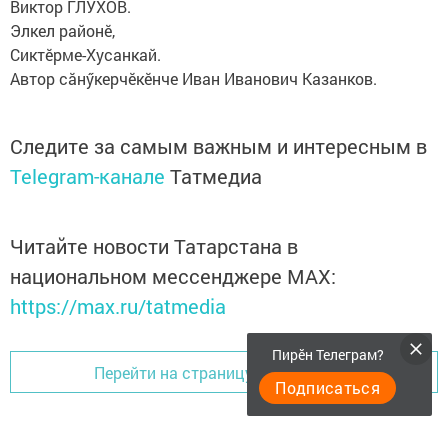
Виктор ГЛУХОВ.
Элкел районӗ,
Сиктӗрме-Хусанкай.
Автор сăнӳкерчӗкӗнче Иван Иванович Казанков.
Следите за самым важным и интересным в
Telegram-канале
Татмедиа
Читайте новости Татарстана в
национальном мессенджере MАХ:
https://max.ru/tatmedia
Пирӗн Телеграм?
Перейти на страницу новости
Подписаться