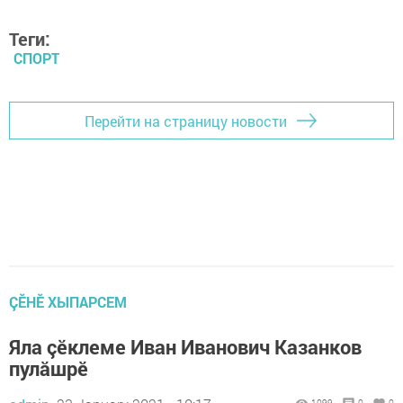
Теги:
СПОРТ
Перейти на страницу новости
ÇӖНӖ ХЫПАРСЕМ
Яла çӗклеме Иван Иванович Казанков
пулăшрӗ
1099
0
0