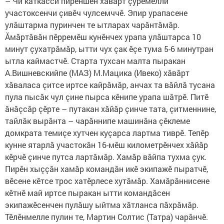
– Чи кăткăсси пирӗншӗн хăвăрт çӳремелли
участоксенчи çивӗч чулсемччӗ. Эпир урапасене
улăштарма пуринчен те ытларах чарăнтăмăр.
Ăмăртăвăн пӗрремӗш кунӗнчех урапа улăштарса 10
минут çухатрăмăр, ытти чух çак ӗçе тума 5-6 минутран
ытла каймастчӗ. Старта тухсан малта пыракан
А.Вишневскийпе (МАЗ) М.Мацика (Ивеко) хăвăрт
хăваласа çитсе иртсе кайрăмăр, анчах та вăйлă тусана
пула пысăк чул çине пырса кӗнипе урапа шăтрӗ. Питӗ
ăнăçсăр çӗрте – путакан хăйăр çинче тата, çитменнине,
тайлăк вырăнта – чарăннипе машинăна çӗклеме
домкрата темиçе хутчен куçарса лартма тиврӗ. Тепӗр
кунне ятарлă участокăн 16-мӗш километрӗнчех хăйăр
кӗрчӗ çинче путса лартăмăр. Хамăр вăйпа тухма çук.
Пирӗн хыççăн хамăр командăн икӗ экипажӗ пыратчӗ,
вӗсене кӗтсе трос хатӗрлесе хутăмăр. Хамăрăннисене
кӗтнӗ май иртсе пыракан ытти командăсен
экипажӗсенчен пулăшу ыйтма хăтланса пăхрăмăр.
Тӗлӗнмелле пулин те, Мартин Солтис (Татра) чарăнчӗ.