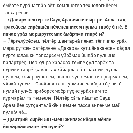
ӗмӗрте пурăнатпăр вӗт, компьютер технологийӗсен
тапхăрӗнче...
– «Дакар» пӗлтӗр те Сауд Аравийӗнче иртрӗ. Апла-тăк,
трассăсем сирӗншӗн пӗлекеннисем пулма тивӗç ӗнтӗ. Е
пачах урăх маршрутсемпе ăмăртма тиврӗ-и?
– Йӗркелӳçӗсем, пӗлтӗр шантарнă пекех, тӗппипех урăх
маршрутсем хатӗрленӗ. «Дакара» хутшăнакансем кăçал
пурте юлашки тапхăрсем уйрăмах йывăр пулнине
палăртрӗç. Пӗр кунра харăсах темле çул тăрăх та
çӳреме тиврӗ: çавăнтах хăйăрлă сăртлăхсем, чуллă
çулсем, хăйăр куписем, пысăк чулсемлӗ тип çырмасем,
чăнкă тусем... Çавăнпа та штурмансен кăçал ӗç питӗ
нумай пулчӗ: приборсемсӗр пуçне урăх ним те
курмарăм та темелле. Пӗлтӗр хăть кăштах Сауд
Аравийӗн çутçанталăкӗн илемне пăхса киленме май
пулнăччӗ...
– Дмитрий, сирӗн 501-мӗш экипаж кăçал мӗнле
йывăрлăхсемпе тӗл пулчӗ?