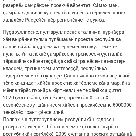
резервӗ» çамрăксен проекчӗ вӗрентет. Сăмах май,
çамрăк кадрсене кун пек тӗллевлӗн хатӗрлекен проект
хальлӗхе Раççейӗн пӗр регионӗнче те çук-ха.
Пуçаруллисене, пултаруллисене аталанма, пурнăçра
хăй вырăнне тупма пулăшакан проекта республика
валли вăйлă кадрсем хатӗрлемелли шкул теме те
пулать. Унта лекнӗ çамрăксене тренерсем çулталăк
тăршшӗпех вӗрентеççӗ, çак вăхăтра вӗсемпе мастер-
классем, тренингсем ирттереççӗ, республика
лидерӗсемпе тӗл пулаççӗ. Çапла майпа сезон вӗçленнӗ
тӗле кандидат хăйӗн проектне хатӗрлеме кăна мар, ăна
мӗнле тӗрӗс пурнăçа кӗртмеллине те хăнăхса çитет.
2020 çулта кăна, тӗслӗхрен, проектăн X тата XI
сезонӗсене хутшăннисем хăйсен проекчӗсемпе 6000000
тенкӗлӗх грант çӗнсе илнӗ.
Паллах, чи пултаруллисем республикăн кадрсен
резервне лекеççӗ. Шăпах вӗсемпе çӗнелсе пырӗ те
республикăн ертӳлӗхӗ. 2009 çултанпа проекта хутшăннă