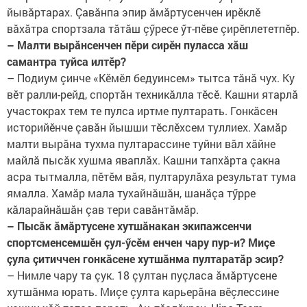
йывăртарах. Çавăнпа эпир ăмăртусенчен ирӗклӗ
вăхăтра спортзала тăтăш çӳресе ӳт-пӗве çирӗплететпӗр.
– Малти вырăнсенчен пӗри сирӗн пуласса хăш
самантра туйса илтӗр?
– Подиум çинче «Кӗмӗл бедуинсем» тытса тăнă чух. Ку
вӗт ралли-рейд, спортăн техникăлла тӗсӗ. Кашни ятарлă
участокрах тем те пулса иртме пултарать. Гонкăсен
историйӗнче çавăн йышши тӗслӗхсем туллиех. Хамăр
малти вырăна тухма пултарассине туйни вăл хăйне
майлă пысăк хушма яваплăх. Кашни тапхăрта çакна
асра тытмалла, пӗтӗм вăя, пултарулăха результат тума
ямалла. Хамăр мала тухайнăшăн, шанăçа тӳрре
кăларайнăшăн çав тери савăнтăмăр.
– Пысăк ăмăртусене хутшăнакан экипажсенчи
спортсменсемшӗн çул-ӳсӗм енчен чару пур-и? Миçе
çула çитиччен гонкăсене хутшăнма пултаратăр эсир?
– Нимле чару та çук. 18 çултан пуçласа ăмăртусене
хутшăнма юрать. Миçе çулта карьерăна вӗçлессине