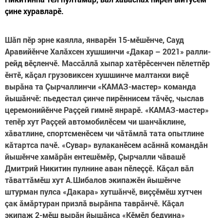
çине хуравларӗ.
Шăп пӗр эрне каялла, январӗн 15-мӗшӗнче, Сауд
Аравийӗнче Халăхсен хушшинчи «Дакар – 2021» ралли-
рейд вӗçленчӗ. Массăллă хыпар хатӗрӗсенчен пӗлетпӗр
ӗнтӗ, кăçал грузовиксен хушшинче малтанхи виçӗ
вырăна та Çырчаллинчи «КАМАЗ-мастер» команда
йышăнчӗ: пьедестал çинче пирӗннисем тăчӗç, чыслав
церемонийӗнче Раççей гимнӗ янрарӗ. «КАМАЗ-мастер»
тепӗр хут Раççей автомобилӗсем чи шанчăклине,
хăватлине, спортсменӗсем чи чăтăмлă тата опытлине
кăтартса пачӗ. «Сувар» вулаканӗсем асăннă командăн
йышӗнче хамăрăн ентешӗмӗр, Çырчалли чăвашӗ
Дмитрий Никитин пулнине аван пӗлеççӗ. Кăçал вăл
тăваттăмӗш хут А.Шибалов экипажӗн йышӗнче
штурман пулса «Дакара» хутшăнчӗ, виççӗмӗш хутчен
çак ăмăртуран призлă вырăнпа таврăнчӗ. Кăçал
экипаж 2-мӗш вырăн йышăнса «Кӗмӗл бедуина»