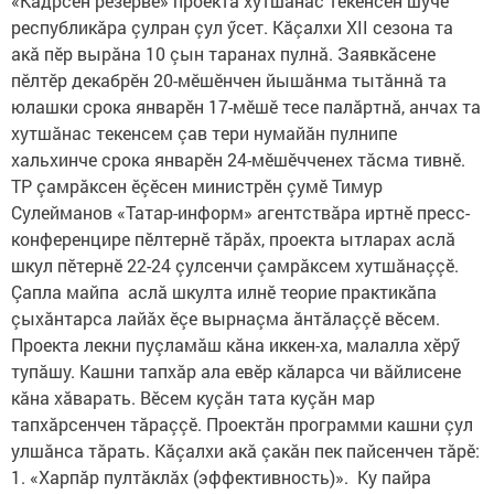
«Кадрсен резервӗ» проекта хутшăнас текенсен шучӗ
республикăра çулран çул ӳсет. Кăçалхи XII сезона та
акă пӗр вырăна 10 çын таранах пулнă. Заявкăсене
пӗлтӗр декабрӗн 20-мӗшӗнчен йышăнма тытăннă та
юлашки срока январӗн 17-мӗшӗ тесе палăртнă, анчах та
хутшăнас текенсем çав тери нумайăн пулнипе
хальхинче срока январӗн 24-мӗшӗчченех тăсма тивнӗ.
ТР çамрăксен ӗçӗсен министрӗн çумӗ Тимур
Сулейманов «Татар-информ» агентствăра иртнӗ пресс-
конференцире пӗлтернӗ тăрăх, проекта ытларах аслă
шкул пӗтернӗ 22-24 çулсенчи çамрăксем хутшăнаççӗ.
Çапла майпа аслă шкулта илнӗ теорие практикăпа
çыхăнтарса лайăх ӗçе вырнаçма ăнтăлаççӗ вӗсем.
Проекта лекни пуçламăш кăна иккен-ха, малалла хӗрӳ
тупăшу. Кашни тапхăр ала евӗр кăларса чи вăйлисене
кăна хăварать. Вӗсем куçăн тата куçăн мар
тапхăрсенчен тăраççӗ. Проектăн программи кашни çул
улшăнса тăрать. Кăçалхи акă çакăн пек пайсенчен тăрӗ:
1. «Харпăр пултăклăх (эффективность)». Ку пайра