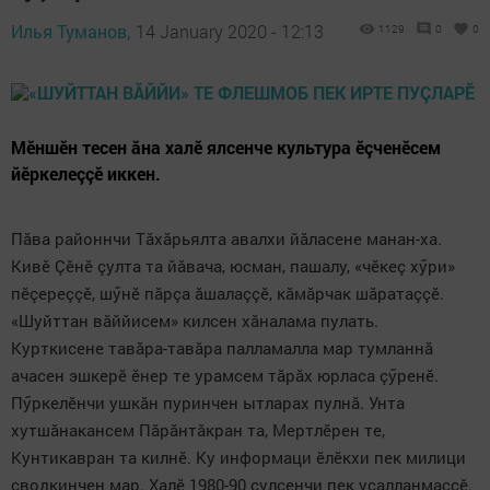
Илья Туманов,
14 January 2020 - 12:13
1129
0
0
Мӗншӗн тесен ăна халӗ ялсенче культура ӗçченӗсем
йӗркелеççӗ иккен.
Пăва районнчи Тăхăрьялта авалхи йăласене манан-ха.
Кивӗ Çӗнӗ çулта та йăвача, юсман, пашалу, «чӗкеç хӳри»
пӗçереççӗ, шӳнӗ пăрçа ăшалаççӗ, кăмăрчак шăратаççӗ.
«Шуйттан вăййисем» килсен хăналама пулать.
Курткисене тавăра-тавăра палламалла мар тумланнă
ачасен эшкерӗ ӗнер те урамсем тăрăх юрласа çӳренӗ.
Пӳркелӗнчи ушкăн пуринчен ытларах пулнă. Унта
хутшăнакансем Пăрăнтăкран та, Мертлӗрен те,
Кунтикавран та килнӗ. Ку информаци ӗлӗкхи пек милици
сводкинчен мар. Халӗ 1980-90 çулсенчи пек усалланмаççӗ.