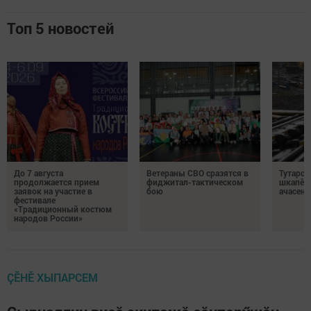
Топ 5 новостей
До 7 августа
Ветераны СВО сразятся в
Тутарст
продолжается прием
фиджитал-тактическом
шкапӗсе
заявок на участие в
бою
ачасене
фестивале
«Традиционный костюм
народов России»
ÇӖНӖ ХЫПАРСЕМ