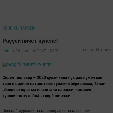
ÇӖНӖ ХЫПАРСЕМ
Раççей пичет кунӗпе!
admin,
13 January 2020 - 12:07
1051
0
1
Сирӗн тӗллевӗр – 2020 çулхи халăх çыравӗ умӗн çав
тери вырăнлă патриотизм туйăмне йӗркелесси, Тăван
çӗршыва юратма воспитани парасси, нацисен
хушшинчи хутшăнăва çирӗплетесси.
Хисеплӗ журналистсем, полиграфистсемпе калем