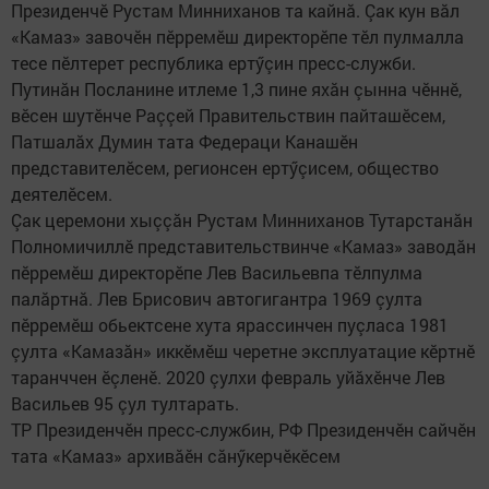
Президенчӗ Рустам Минниханов та кайнă. Çак кун вăл
«Камаз» завочӗн пӗрремӗш директорӗпе тӗл пулмалла
тесе пӗлтерет республика ертӳçин пресс-служби.
Путинăн Посланине итлеме 1,3 пине яхăн çынна чӗннӗ,
вӗсен шутӗнче Раççей Правительствин пайташӗсем,
Патшалăх Думин тата Федераци Канашӗн
представителӗсем, регионсен ертӳçисем, общество
деятелӗсем.
Çак церемони хыççăн Рустам Минниханов Тутарстанăн
Полномичиллӗ представительствинче «Камаз» заводăн
пӗрремӗш директорӗпе Лев Васильевпа тӗлпулма
палăртнă. Лев Брисович автогигантра 1969 çулта
пӗрремӗш обьектсене хута ярассинчен пуçласа 1981
çулта «Камазăн» иккӗмӗш черетне эксплуатацие кӗртнӗ
таранччен ӗçленӗ. 2020 çулхи февраль уйăхӗнче Лев
Васильев 95 çул тултарать.
ТР Президенчӗн пресс-службин, РФ Президенчӗн сайчӗн
тата «Камаз» архивăӗн сăнӳкерчӗкӗсем