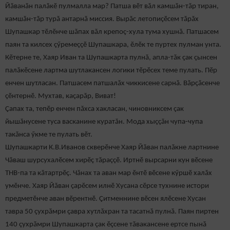
Йăванăн палăкӗ пулмалла мар? Патша вӗт вăл камшăн-тăр тиран,
камшăн-тăр турă антарнă миссия. Вырăс летопиçӗсем тăрăх
Шупашкар тӗлӗнче шăпах вăл крепоç-хула тума хушнă. Патшасем
паян та килсех çӳремеççӗ Шупашкара, ӗлӗк те пуртех пулман унта.
Кӗтерне те, Хаяр Иван та Шупашкарта пулнă, апла-тăк çак çынсен
палăкӗсене лартма шутлакансен логики тӗрӗсех теме пулать. Пӗр
енчен шутласан. Патшасем патшалăх чиккисене сарнă. Вăрçăсенче
çӗнтернӗ. Мухтав, каçарăр, Виват!
Çапах та, тепӗр енчен пăхса хакласан, чиновниксем çак
йышăнусене туса васканине куратăн. Мода хыççăн чупа-чупа
такăнса ӳкме те пулать вӗт.
Шупашкарти К.В.Иванов скверӗнче Хаяр Йăван палăкне лартнине
Чăваш шурсухалӗсем хирӗç тăраççӗ. Иртнӗ вырсарни кун вӗсене
ТНВ-па та кăтартрӗç. Чăнах та аван мар ӗнтӗ вӗсене кӳршӗ халăх
умӗнче. Хаяр Йăван çарӗсем илнӗ Хусана сӗрсе тухнине истори
предметӗнче аван вӗрентнӗ. Çитменнине вӗсен ялӗсене Хусан
тавра 50 çухрăмри çавра хутлăхран та тасатнă пулнă. Паян пиртен
140 çухрăмри Шупашкарта çак ӗçсене тăвакансене ертсе пынă