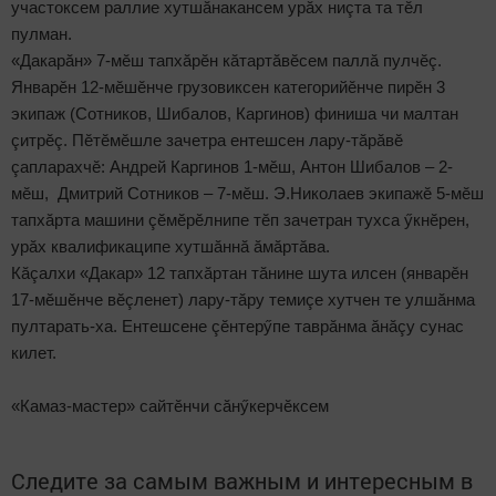
участоксем раллие хутшăнакансем урăх ниçта та тӗл
пулман.
«Дакарăн» 7-мӗш тапхăрӗн кăтартăвӗсем паллă пулчӗç.
Январӗн 12-мӗшӗнче грузовиксен категорийӗнче пирӗн 3
экипаж (Сотников, Шибалов, Каргинов) финиша чи малтан
çитрӗç. Пӗтӗмӗшле зачетра ентешсен лару-тăрăвӗ
çапларахчӗ: Андрей Каргинов 1-мӗш, Антон Шибалов – 2-
мӗш, Дмитрий Сотников – 7-мӗш. Э.Николаев экипажӗ 5-мӗш
тапхăрта машини çӗмӗрӗлнипе тӗп зачетран тухса ӳкнӗрен,
урăх квалификаципе хутшăннă ăмăртăва.
Кăçалхи «Дакар» 12 тапхăртан тăнине шута илсен (январӗн
17-мӗшӗнче вӗçленет) лару-тăру темиçе хутчен те улшăнма
пултарать-ха. Ентешсене çӗнтерӳпе таврăнма ăнăçу сунас
килет.
«Камаз-мастер» сайтӗнчи сăнӳкерчӗксем
Следите за самым важным и интересным в