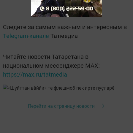
Следите за самым важным и интересным в
Telegram-канале
Татмедиа
Читайте новости Татарстана в
национальном мессенджере MАХ:
https://max.ru/tatmedia
Перейти на страницу новости