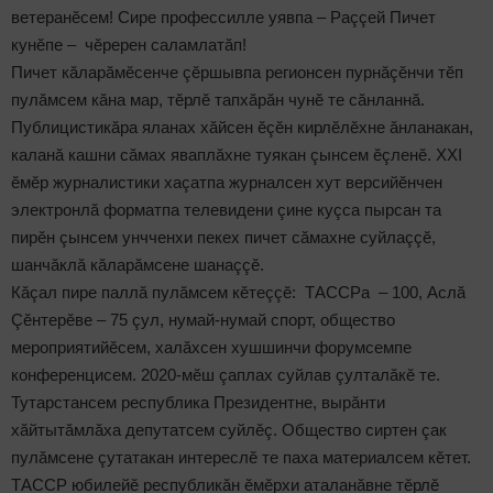
ветеранӗсем! Сире профессилле уявпа – Раççей Пичет
кунӗпе – чӗререн саламлатăп!
Пичет кăларăмӗсенче çӗршывпа регионсен пурнăçӗнчи тӗп
пулăмсем кăна мар, тӗрлӗ тапхăрăн чунӗ те сăнланнă.
Публицистикăра яланах хăйсен ӗçӗн кирлӗлӗхне ăнланакан,
каланă кашни сăмах яваплăхне туякан çынсем ӗçленӗ. XXI
ӗмӗр журналистики хаçатпа журналсен хут версийӗнчен
электронлă форматпа телевидени çине куçса пырсан та
пирӗн çынсем унчченхи пекех пичет сăмахне суйлаççӗ,
шанчăклă кăларăмсене шанаççӗ.
Кăçал пире паллă пулăмсем кӗтеççӗ: ТАССРа – 100, Аслă
Çӗнтерӗве – 75 çул, нумай-нумай спорт, общество
мероприятийӗсем, халăхсен хушшинчи форумсемпе
конференцисем. 2020-мӗш çаплах суйлав çулталăкӗ те.
Тутарстансем республика Президентне, вырăнти
хăйтытăмлăха депутатсем суйлӗç. Общество сиртен çак
пулăмсене çутатакан интереслӗ те паха материалсем кӗтет.
ТАССР юбилейӗ республикăн ӗмӗрхи аталанăвне тӗрлӗ