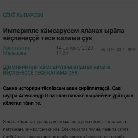
ÇӖНӖ ХЫПАРСЕМ
Империлле хăмсарусем яланах ырăпа
вӗçленеççӗ тесе калама çук
Константин
14 January 2020 -
1244
0
0
Малышев,
17:24
Çакна историри тӗслӗхсем аван çирӗплетеççӗ. Çав
шутра Александр II патшан палăкӗ вырăнӗнче урăх çын
кӗлетки тăни те.
Халăха хăçан та пурнăç çулӗпе малалла утма тӗслӗх кăтартакан
паттăрсем, символсем кирлӗ. Ӗлӗк те çапла пулнă, паян та çапла.
Çитӗнӳ туса чапа тухнисене палăк лартса хăварасси те этемлӗх