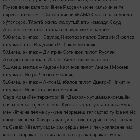
Грузовиксен категорийӗнче Раççей чысне хальхинче те
пирӗн ентешсем – Çырчаллинчи «КАМАЗ-мастер» команда –
хӳтӗлеççӗ. Тăватă экипажпа хутшăнать команда Сауд
Аравийӗнче иртекен халăхсен хушшинчи раллие:
500-мӗш экипаж – Эдуард Николаев пилот, Евгений Яковлев
штурман тата Владимир Рыбаков механик;
501-мӗш экипаж – Дмитрий Сотников пилот, Руслан
Ахмадеев штурман, Ильгиз Ахметзянов механик;
511-мӗш экипаж – Андрей Каргинов пилот, Андрей Мокеев
штурман, Игорь Леонов механик;
516-мӗш экипаж – Антон Шибалов пилот, Дмитрий Никитин
штурман, Иван Татаринов механик.
Сауд Аравийӗн территорийӗ «Дакара» хутшăнакансемшӗн
пачах пӗлмен çӗнӗ регион. Кунта старта тухсан хăвна умра
мӗн кӗтнине пӗлме çуккине пӗрремӗш тапхăртах туйса илчӗç
спортсменсем. Хăйăр тăрăх çӳрес опыт пурин те пур, анчах
та Çывăх Хӗвелтухăçăн çак çӗршывӗнчи пек урапасене час
кăна шăтаракан, техникăна юрăхсăра кăларакан чуллă