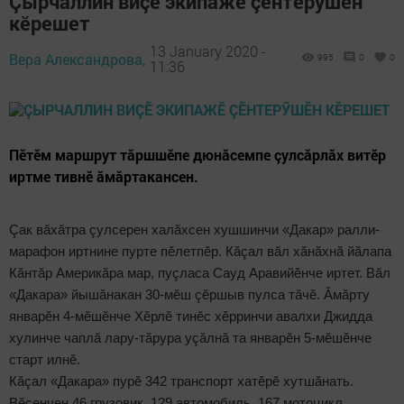
Çырчаллин виçӗ экипажӗ çӗнтерӳшӗн
кӗрешет
13 January 2020 -
Вера Александрова,
995
0
0
11:36
Пӗтӗм маршрут тăршшӗпе дюнăсемпе çулсăрлăх витӗр
иртме тивнӗ ăмăртакансен.
Çак вăхăтра çулсерен халăхсен хушшинчи «Дакар» ралли-
марафон иртнине пурте пӗлетпӗр. Кăçал вăл хăнăхнă йăлапа
Кăнтăр Америкăра мар, пуçласа Сауд Аравийӗнче иртет. Вăл
«Дакара» йышăнакан 30-мӗш çӗршыв пулса тăчӗ. Ăмăрту
январӗн 4-мӗшӗнче Хӗрлӗ тинӗс хӗрринчи авалхи Джидда
хулинче чаплă лару-тăрура уçăлнă та январӗн 5-мӗшӗнче
старт илнӗ.
Кăçал «Дакара» пурӗ 342 транспорт хатӗрӗ хутшăнать.
Вӗсенчен 46 грузовик, 129 автомобиль, 167 мотоцикл.