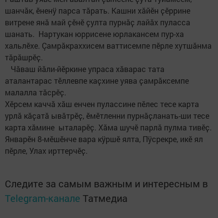
шанчӑк, ӗненÿ парса тӑрать. Кашни хӑйӗн ҫӗррине
витрене янӑ май ҫӗнӗ ҫулта пурнӑҫ лайӑх пуласса
шанать. Нартукан юррисене юрлакансем пур-ха
хальлӗхе. Çамрӑкраххисем ваттисемпе пӗрле хутшӑнма
тӑрӑшрӗҫ.
Чӑваш йӑли-йӗркине упраса хӑварас тата
аталантарас тӗллевпе каҫхине уява ҫамрӑксемпе
малалла тӑсрӗҫ.
Хӗрсем каччӑ хӑш енчен пулассине пӗлес тесе карта
урлӑ кӑҫатӑ ывӑтрӗҫ, ӗмӗтленни пурнӑҫланать-ши тесе
карта хӑмине ыталарӗҫ. Хӑма шучӗ парлӑ пулма тивӗҫ.
Январӗн 8-мӗшӗнче вара кÿршӗ ялта, Пÿсрекре, икӗ ял
пӗрле, Улах ирттерчӗҫ.
Следите за самым важным и интересным в
Telegram-канале
Татмедиа