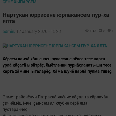
ÇӖНӖ ХЫПАРСЕМ
Нартукан юррисене юрлакансем пур-ха
ялта
admin,
12 January 2020 - 15:23
1163
0
1
Хӗрсем каччӑ хӑш енчен пулассине пӗлес тесе карта
урлӑ кӑҫатӑ ывӑтрӗҫ, ӗмӗтленни пурнӑҫланать-ши тесе
карта хӑмине ыталарӗҫ. Хӑма шучӗ парлӑ пулма тивӗҫ
Элмет районӗнчи Патраклӑ ялӗнче кӑҫал та кӑрлачӑн
ҫиччӗмӗшӗнче ҫынсем ял клубне ҫӗрӗ яма
пуҫтарӑнчӗҫ.
Раштав уявӗ мӗн авалтан ҫынсене ҫутӑ туйӑмсем,