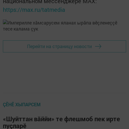
национальном мессенджере MАХ:
https://max.ru/tatmedia
Перейти на страницу новости
ÇӖНӖ ХЫПАРСЕМ
«Шуйттан вăййи» те флешмоб пек ирте
пуçларӗ