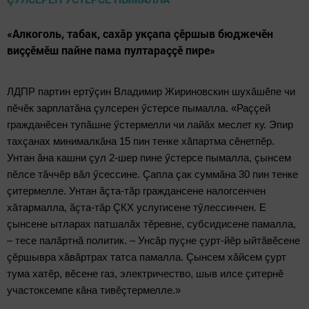
«Алкоголь, табак, сахăр укçапа çӗршыв бюджечӗн
виççӗмӗш пайне пама пултараççӗ пире»
ЛДПР партин ертӳçин Владимир Жириновскин шухăшӗпе чи
пӗчӗк зарплатăна çулсерен ӳстерсе пымалла. «Раççей
гражданӗсен тупăшне ӳстермелли чи лайăх меслет ку. Эпир
тахçанах минималкăна 15 пин тенке хăпартма сӗнетпӗр.
Унтан ăна кашни çул 2-шер пине ӳстерсе пымалла, çынсем
пӗлсе тăччӗр вăл ӳсессине. Çапла çак суммăна 30 пин тенке
çитермелле. Унтан ăçта-тăр граждансене налогсенчен
хăтармалла, ăçта-тăр ÇКХ услугисене тӳлессинчен. Е
çынсене ытларах патшалăх тӗревне, субсидисене памалла,
– тесе палăртнă политик. – Унсăр пуçне çурт-йӗр ыйтăвӗсене
çӗршывра хăвăртрах татса памалла. Çынсем хăйсем çурт
тума хатӗр, вӗсене газ, электричество, шыв илсе çитернӗ
участоксемпе кăна тивӗçтермелле.»