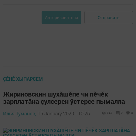
Отправить
Авторизоваться
ÇӖНӖ ХЫПАРСЕМ
Жириновскин шухăшӗпе чи пӗчӗк
зарплатăна çулсерен ӳстерсе пымалла
Илья Туманов,
15 January 2020 - 10:25
843
0
0