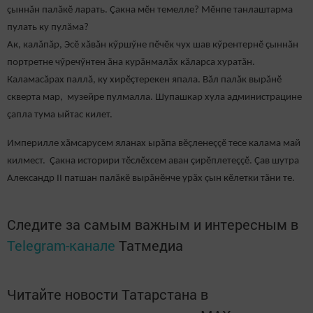
çыннăн палăкӗ ларать. Çакна мӗн темелле? Мӗнпе танлаштарма
пулать ку пулăма?
Ак, калăпăр, Эсӗ хăвăн кӳршӳне пӗчӗк чух шав кӳрентернӗ çыннăн
портретне чӳречӳнтен ăна курăнмалăх кăларса хуратăн.
Каламасăрах паллă, ку хирӗçтерекен япала. Вăл палăк вырăнӗ
скверта мар, музейре пулмалла. Шупашкар хула администрацине
çапла тума ыйтас килет.
Империлле хăмсарусем яланах ырăпа вӗçленеççӗ тесе калама май
килмест. Çакна историри тӗслӗхсем аван çирӗплетеççӗ. Çав шутра
Александр II патшан палăкӗ вырăнӗнче урăх çын кӗлетки тăни те.
Следите за самым важным и интересным в
Telegram-канале
Татмедиа
Читайте новости Татарстана в