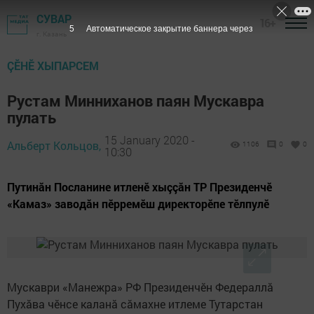
СУВАР
16+
4
Автоматическое закрытие баннера через
г. Казань
ÇӖНӖ ХЫПАРСЕМ
Рустам Минниханов паян Мускавра
пулать
15 January 2020 -
Альберт Кольцов,
1106
0
0
10:30
Путинăн Посланине итленӗ хыççăн ТР Президенчӗ
«Камаз» заводăн пӗрремӗш директорӗпе тӗлпулӗ
Мускаври «Манежра» РФ Президенчӗн Федераллă
Пухăва чӗнсе каланă сăмахне итлеме Тутарстан