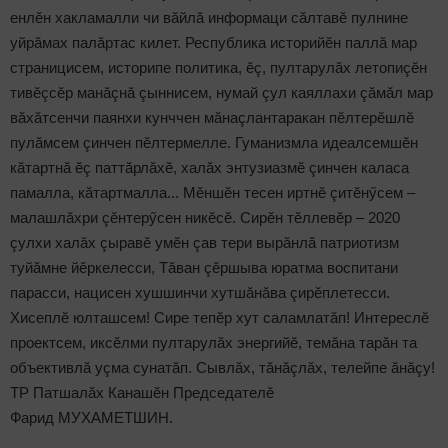
енлӗн хакламалли чи вăйлă информаци сăлтавӗ пулнине
уйрăмах палăртас килет. Республика историйӗн паллă мар
страницисем, историпе политика, ӗç, пултарулăх летопиçӗн
тивӗçсӗр манăçнă çыннисем, нумай çул каяллахи çăмăл мар
вăхăтсенчи паянхи кунччен мăнаçлантаракан пӗлтерӗшлӗ
пулăмсем çинчен пӗлтермелле. Гуманизмла идеалсемшӗн
кăтартнă ӗç паттăрлăхӗ, халăх энтузиазмӗ çинчен каласа
памалла, кăтартмалла... Мӗншӗн тесен иртнӗ çитӗнӳсем –
малашлăхри çӗнтерӳсен никӗсӗ. Сирӗн тӗллевӗр – 2020
çулхи халăх çыравӗ умӗн çав тери вырăнлă патриотизм
туйăмне йӗркелесси, Тăван çӗршыва юратма воспитани
парасси, нацисен хушшинчи хутшăнăва çирӗплетесси.
Хисеплӗ юлташсем! Сире тепӗр хут саламлатăп! Интереслӗ
проектсем, иксӗлми пултарулăх энергийӗ, темăна тарăн та
объективлă уçма сунатăп. Сывлăх, тăнăçлăх, телейпе ăнăçу!
ТР Патшалăх Канашӗн Председателӗ
Фарид МУХАМЕТШИН.