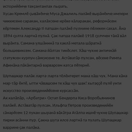
историйӗнче тахçантанпах пырать.
Хусан Кремлӗ çывăхӗнче Муса Джалиль палăкӗ вырăнӗнче импери
чиккисене саракан, халăхсене ирӗке кăларакан, реформăсем
кӗртекен Александр II патшан палăкӗ пулнине пӗлекен сахал. Ăна
1894 çулта лартнă пулнă. Çак патша палăкӗ 1918 çулччен тăнă вăл
вырăнта. Самана улшăнннă та хаклă метала шăратнă
большевиксем. Самана йăлтах тикӗслет. Хăш чухне античнăй
статуясен курпун сăмсисене те. Астăватăр пулсан, вӗсене Римпа
Афинăна пăхăнтарнă варварсем катса пӗтернӗ.
Шупашкар палăк ларта-ларта тӗлӗнтерет мана хăш чух. Мана кăна
мар-тăр ӗнтӗ, ытти чăвашсем те хăш чух шак! хытаççӗ пулӗ унти
искусство произведенийӗсене курсассăн.
Ак калăпăр, «Арбатри» Остап Бендерпа Киса Воробьянинов
палăкӗ. Астăватăр пулсан, Ильфпа Петров произведенийӗн
сăнарӗсем 12 пукан шыранă вăхăтра Атăлпа ишнӗ чухне Шупашкар
пирки асăнни пур. Çакна шута илсе лартнă та пулать Шупашкар
варрине çак палăка.