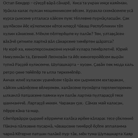
Остап Бендер – сӳеççӗ вăрă сăнарӗ, Киса та унран инçе каяйман.
Урăхла калас пулсан мошенниксем вӗсем. Хурахла схемăсемпе усă
курса çынсене улталаса хăйсен пуяс тӗллевне пурнăçласшăн. Çак
шулӗксен йӗс кӳлеписем кӗтсе илеççӗ Чăваш Республикин тӗп
хулин хăнисене. Мӗнле пӗлтерӗшпе ку палăк? Тен, ултавçăсен
вăхăчӗ çитнипе лартнă вăл сăнарсене тимӗртен шăратса?
Ну юрӗ-ха, киноперсонажсене нумай хулара тимӗрлетнӗ. Юрий
Никулинăн та, Евгений Леоновăн та йӗс киногеройӗсем вырăн
тупнă Раççей хулисенче. Шупашкарта – кусем. Çавăн пек мода халь
ретро çине тейӗпӗр те ытла тиркемӗпӗр.
Анчах илнӗ хуласен урамӗсем тăрăх юн çырмисем юхтаракан,
хăйсен ывăлӗсене вӗлерекен, халăхсене пусмăрта тертлентерекен
ылханлă патшасене паянхи кун палăк лартма пултараççӗ тесе
шанманччӗ. Лартаççӗ иккен. Чаракан çук. Сăмах май каласан,
пӗрре кăна та мар.
Сӗнтӗрвăрри çыранӗ хӗрринче халăха ирӗке кăларас тесе çӗкленнӗ
Пăкача пăлхавне пусарнă, чăвашсене тимӗрçӗ ӗçӗпе аппаланма
чарнă Кӗтерне патшан палăкӗ пур-тăк, мӗн тума Шупашкарта Хаяр