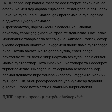
ЛДПР пӗрре мар каланă, халӗ те аса илтерет: пӗчӗк бизнес
сферинче мӗн пур чарăва сирмелле. Усламçăсене патшалăх
шайӗнче пулăшса пымалла, çак программăна пурнăçлама
бюджетран укçа уйăрмалла.
«Производство, наркотиксем, эмелсем, хӗш-пăшал,
алкоголь, табак çеç çирӗп контрольте пулмалла. Патшалăх
монополине тавăрмалла вӗсем çине. Алкоголь, табак, сахăр
укçапа çӗршыв бюджечӗн виççӗмӗш пайне пама пултараççӗ
пире. Патша вăхăтӗнче те çапла пулнă, совет влаçӗ
вăхăтӗнче те. Ун чухне эпир нефтьпа газ тупăшӗсем çинчен
манма пултаратпăр. Тата кирек хăш чӗртавара та Раççейрех
тирпейлемелле. Йывăçсене ют çӗршыва ăсатмалла мар,
вăрман пуянлăхӗ пире хамăра кирлӗрех. Раççей тӗнчери чи
пуян çӗршыв, унăн рессурсӗсемпе усă курмасăр пурăнни
çылăх», – тесе пӗтӗмлетнӗ Владимир Жириновский.
ЛДПР партин пресс-ццентрӗн сăнӳкерчӗкӗ