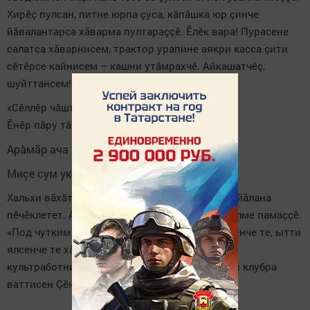
Хирӗç пулсан, питне юрпа çуса, кăпăшка юр çинче
йăвалантарса хăварма пултараççӗ. Ӗлӗк вара! Пурасене
салатса хăварнисем, трактор урапине аякри касса çити
сӗтӗрсе кайнисем – кашни утăмрахчӗ. Айкашатчӗç,
шуйттансем! Килсене шакканă чухне те:
«Сӗллӗр чăштăртатать-и?
Ӗнӗр пăру тăвать-и?
А
рăмăр ача тăвать-и?
Миçе сум укçăр пур?!» – тенисем асра.
Хальхи вăхăтра ялти халăх шучӗ чакни те çак йăлана
пӗчӗклетет. Анчах культура ӗçченӗсем ăна вилме памаççӗ.
«Под чутким руководством» тенӗ пек, Элшелӗнче те, ытти
ялсенче те хăратмалла выляма тухнă çынсем
культработниксем тăрăшнипе. Çӗнӗ Мертлӗри клубра
ваттисен Çӗнӗ çул уявӗ иртнӗ.