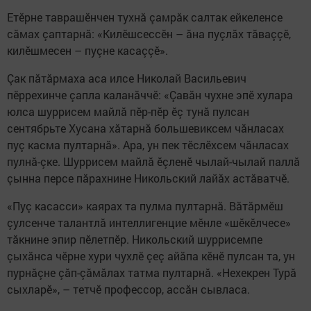
Етӗрне таврашӗнчен тухнă çамрăк салтак ейкеленсе
сăмах çаптарнă: «Килӗшсессӗн – ăна пуçлăх тăваççӗ,
килӗшмесен – пуçне касаççӗ».
Çак пăтăрмаха аса илсе Николай Васильевич
пӗррехинче çапла каланăччӗ: «Çавăн чухне эпӗ хулара
юлса шуррисем майлă пӗр-пӗр ӗç тунă пулсан
сентябрьте Хусана хăтарнă большевиксем чăнласах
пуç касма пултарнă». Ара, ун пек тӗслӗхсем чăнласах
пулнă-çке. Шуррисем майлă ӗçленӗ чылай-чылай паллă
çынна персе пăрахнине Никольский лайăх астăватчӗ.
«Пуç касасси» каярах та пулма пултарнă. Вăтăрмӗш
çулсенче талантлă интеллигенцие мӗнле «шӗкӗлчесе»
тăкнине эпир пӗлетпӗр. Никольский шуррисемпе
çыхăнса чӗрне хури чухлӗ çеç айăпа кӗнӗ пулсан та, ун
пурнăçне çăп-çăмăлах татма пултарнă. «Нехекрен Турă
сыхларӗ», – тетчӗ профессор, ассăн сывласа.