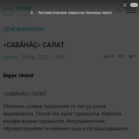
СУВАР
16+
5
Автоматическое закрытие баннера через
г. Казань
ÇӖНӖ ХЫПАРСЕМ
«САВĂНĂÇ» САЛАТ
admin,
19 May 2023 - 13:40
604
0
0
Верук тӗпелӗ
«САВĂНĂÇ» САЛАТ
Кăмпана, сухана турамалла та тип çу çинче
ăшаламалла. Пиçнӗ чăх ашне турамалла. Корейла
кишӗре вакрах турамалла. Ингредиентсене
пӗрлештермелле те майонез хушса пăтраштармалла.