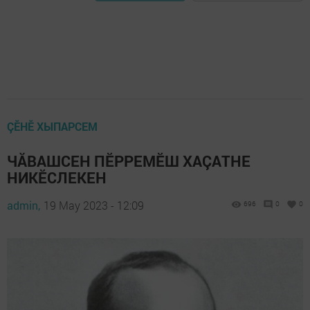
ÇӖНӖ ХЫПАРСЕМ
ЧĂВАШСЕН ПӖРРЕМӖШ ХАÇАТНЕ
НИКӖСЛЕКЕН
admin,
19 May 2023 - 12:09
696
0
0