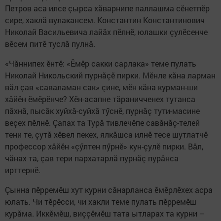
Петров аса илсе çырса хăварнипе паллашма сӗнетпӗр
сире, хаклă вулакансем. Константин Константинович
Николай Васильевича лайăх пӗлнӗ, юлашки çулӗсенче
вӗсем питӗ туслă пулнă.
«Чăннипех ӗнтӗ: «Ӗмӗр сакки сарлака» теме пулать
Николай Никольский пурнăçӗ пирки. Мӗнле кăна ларман
вăл çав «саваламан сак» çине, мӗн кăна курман-ши
хăйӗн ӗмӗрӗнче? Хӗн-асапне тăраничченех тутанса
пăхнă, пысăк хуйхă-суйхă тӳснӗ, пурнăç тути-масине
веçех пӗлнӗ. Çапах та Турă тивлечӗпе савăнăç-телей
тени те, çутă хӗвел пекех, ялкăшса илнӗ тесе шутлатчӗ
профессор хăйӗн «çӳлтен пӳрнӗ» кун-çулӗ пирки. Вăл,
чăнах та, çав тери пархатарлă пурнăç пурăнса
ирттернӗ.
Çынна пӗрремӗш хут курни сăнарланса ӗмӗрлӗхех асра
юлать. Чи тӗрӗсси, чи хакли теме пулать пӗрремӗш
курăма. Иккӗмӗш, виççӗмӗш тата ытларах та курни –