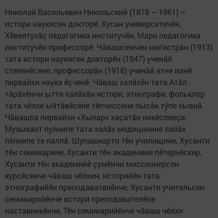
Николай Васильевич Никольский (1878 – 1961) –
истори наукисен докторӗ, Хусан университечӗн,
Хӗвелтухăç педагогика институчӗн, Мари педагогика
институчӗн профессорӗ. Чăвашсенчен магистрăн (1913)
тата истори наукисен докторӗн (1947) ученăй
степенӗсене, профессорăн (1918) ученăй ятне илнӗ
пирвайхи наука ӗçченӗ. Чăваш халăхӗн тата Атăл
тăрăхӗнчи ытти халăхăн истори, этнографи, фольклор
тата чӗлхе ыйтăвӗсене тӗпчессине пысăк тӳпе хывнă.
Чăвашла пирвайхи «Хыпар» хаçатăн никӗслевçи.
Музыкант пулнипе тата халăх медицинине лайăх
пӗлнипе те паллă. Шупашкарти тӗн училищине, Хусанти
тӗн семинарине, Хусанти тӗн академине пӗтернӗскер,
Хусанти тӗн академийӗ çумӗнчи миссионерсен
курсӗсенче чăваш чӗлхин, историйӗн тата
этнографийӗн преподавателӗнче, Хусанти учительсен
семинарийӗнче истори преподавателӗпе
наставникӗнче, Тӗн семинарийӗнче чăваш чӗлхи