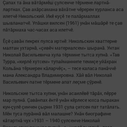
Çапах та ăна вăтăрмӗш çулсенче тӗрмене лартнă-
лартнах. Çав ахăрсамана вăхăтне чӗререн хурланса аса
илетчӗ Никольский. Икӗ куçӗ те палăрмаллах
шывланатчӗ. Упăшки вилсен (1961) унăн мăшăрӗ те çав
пăтăрмаха час-часах аса илетчӗ.
Ӗçӗ çавăн пекрех пулса иртнӗ: Никольскин хваттерне
малтан ухтарнă, «çивӗч материалсем» шыранă. Унтан
Николай Васильевича хула тӗрмине тытса хупнă. «Тав
Турра, «кирлӗ хутсем» тупайманнипе темиçе уйăхран
Кольăна тӗрмерен кăларчӗç», – тесе каласа панăччӗ
мана Александра Владимировна. Хăй вăл Николай
Васильевич патне тӗрмене апат леçме çӳренӗ.
Никольские тытса хупни, унăн асаилӗвӗ тăрăх, пӗрре
мар пулнă. Çавăнпах ӗнтӗ унăн кӗрлесе юхса пыракан
кун-çулӗ çинчен çырни 1931 çула çитсен пат татăлать.
Мӗн туса пурăннă вăл малашне? Унăн биографине
кăтартнă чух «1931 – 1940 çулсенче Николай