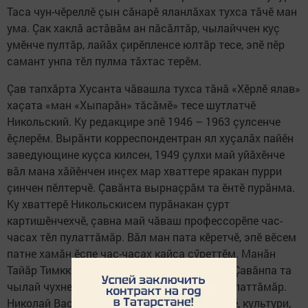
Таса чун-чӗреллӗ çын сăнарӗ яланлăхах тухса тăчӗ ман
ума. Çак хаклă астăвăм ан пăсăлтăр, чылайччен куç
умӗнче пултăр, лайăх çирӗпленсе юлтăр тесе, эпӗ пӗр
самант унпа тӗл пулма тăхтас терӗм.
Çав тапхăрта Хусанта чăвашла тухса тăнă «Хӗрлӗ ялав»
хаçата «ман «Хыпарăн» тăсăмӗ» тесе шутлатчӗ
Никольский. Ку редакцире эпӗ 1946 – 1963 çулсенче
ӗçлерӗм. Вырăнти корреспондентран ял хуçалăх пайӗн
заведующине куçса килсен, 1949 çулхи май уйăхӗнче
вăл мана хăйӗнчен инçех мар хваттере яракан пурри
çинчен пӗлтерчӗ. Çавăнта вырнаçрăм та ӗнтӗ пурăнма.
Ку хваттерӗ Никольскисем пурăнакан çурт
картишӗнчехчӗ, çавна май чăваш профессорӗпе час-
часах тӗл пулаттăмăр. Вăл ман пата кӗретчӗ, эпӗ вӗсем
патне хамăн ӗçпе час-часах кайса çӳреттӗм. Манăн
Тайăр Тимкки çинчен ыйтса пӗлес килетчӗ. Çавăнпа та
чылай чухне эпир унпа Тайăр çинчен сăмахлаттăмăр.
Николай Васильевич халăхăмăрăн историйӗ, культури,