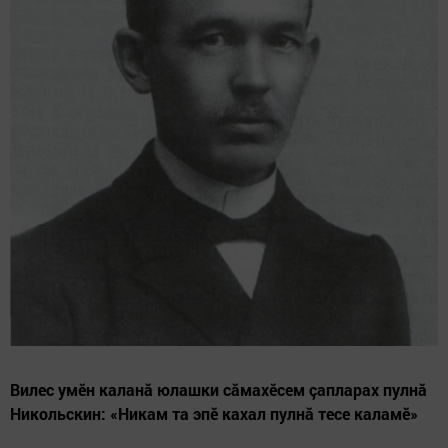
Вилес умӗн каланă юлашки сăмахӗсем çапларах пулнă
Никольскин: «Никам та эпӗ кахал пулнă тесе каламӗ»