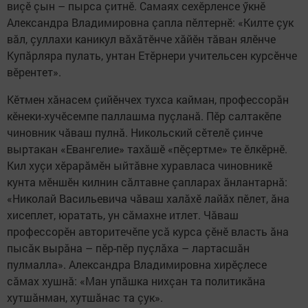
виçӗ çын – пырса çитнӗ. Самаях сехӗрленсе ӳкнӗ
Александра Владимировна çапла пӗлтернӗ: «Килте çук
вăл, çуллахи каникул вăхăтӗнче хăйӗн тăван ялӗнче
Купăрляра пулать, унтан Етӗрнери учительсен курсӗнче
вӗрентет».
Кӗтмен хăнасем çийӗнчех тухса кайман, профессорăн
кӗнеки-хучӗсемпе паллашма пуçланă. Пӗр салтакӗпе
чиновник чăваш пулнă. Никольский сӗтелӗ çинче
выртакан «Евангелие» тахăшӗ «пӗçертме» те ӗлкӗрнӗ.
Кил хуçи хӗрарăмӗн ыйтăвне хуравласа чиновникӗ
кунта мӗншӗн килнин сăлтавне çапларах ăнлантарнă:
«Николай Васильевича чăваш халăхӗ лайăх пӗлет, ăна
хисеплет, юратать, ун сăмахне итлет. Чăваш
профессорӗн авторитечӗпе усă курса çӗнӗ власть ăна
пысăк вырăна – пӗр-пӗр пуçлăха – лартасшăн
пулмалла». Александра Владимировна хирӗçлесе
сăмах хушнă: «Ман упăшка нихçан та политикăна
хутшăнман, хутшăнас та çук».