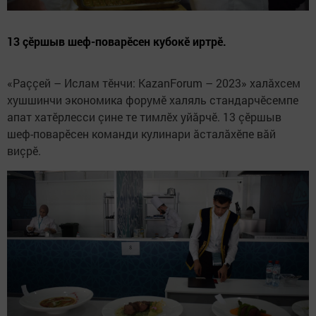
13 çӗршыв шеф-поварӗсен кубокӗ иртрӗ.
«Раççей – Ислам тӗнчи: KazanForum – 2023» халăхсем
хушшинчи экономика форумӗ халяль стандарчӗсемпе
апат хатӗрлесси çине те тимлӗх уйăрчӗ. 13 çӗршыв
шеф-поварӗсен команди кулинари ăсталăхӗпе вăй
виçрӗ.