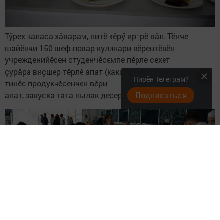
Тӳрех каласа хăварам, питӗ хӗрӳ иртрӗ вăл. Тӗнче
шайӗнчи 150 шеф-повар кулинари вӗрентӗвӗн
учрежденийӗсен студенчӗсемпе пӗрле сехет
çурăра виçшер тӗрлӗ апат (какайпа тата какайсăр,
Пирӗн Телеграм?
тинӗс продукчӗсенчен вӗри
Подписаться
апат, закуска тата пылак десерт) хатӗрлерӗç.