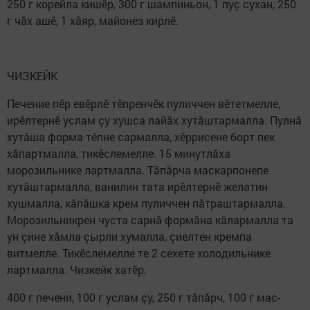
250 г корейла кишӗр, 300 г шампиньон, 1 пуç сухан, 250
г чăх ашӗ, 1 хăяр, майонез кирлӗ.
ЧИЗКЕЙК
Печение пӗр евӗрлӗ тӗпренчӗк пуличчен вӗтетмелле,
ирӗлтернӗ услам çу хушса лайăх хутăштармалла. Пулнă
хутăша форма тӗпне сармалла, хӗррисене борт пек
хăпартмалла, тикӗслемелле. 15 минутлăха
морозильнике лартмалла. Тăпăрча маскарпонепе
хутăштармалла, ванилин тата ирӗлтернӗ желатин
хушмалла, кăпăшка крем пуличчен пăтраштармалла.
Морозильникрен чус­та сарнă формăна кăлармалла та
ун çине хăмла çырли хумалла, çиелтен кремпа
витмелле. Тикӗслемелле те 2 сехете холодильнике
лартмалла. Чизкейк хатӗр.
400 г печени, 100 г услам çу, 250 г тăпăрч, 100 г мас­