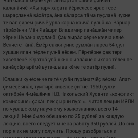
Чăн чăваш хӗрне чунтан-вартан савни çинчен
каланăччӗ. «Хыпар» хаçата йӗркелесе ярас тесе
шараçланнă вăхăтра, ăна кăларса тăма пуçланă чухне
те вăл çирӗм çиччӗ урлă каçнă каччă пулнă-ха. Вăрнар
тăрăхӗнчи Мăн Явăшри Владимир пачăшкăн чипер
хӗрне Шурăна куçланă. Çак вырăс хӗрне качча илнӗ.
Венчете тăнă. Ӗмӗр сакки çине çумлăн ларса 54 çул
хушши ялан пӗрле пулнă вӗсем. Пӗр-пӗрне çав тери
хисепленӗ. Юратнă упăшкин сывлăхне сыхлас тӗлӗшпе
канăçсăр арăмӗ вута-шыва кӗме те хатӗр пулнă.
Юлашки кунӗсенче питӗ чухăн пурăнатчӗç вӗсем. Апат-
çимӗçӗ япăх, тумтирӗ кивелсе çитнӗ. 1960 çулхи
октябрӗн 4-мӗшӗнче Н.В.Никольский Хусанти «конфликт
комиссине» çакăн пек çырни пур: «...читал лекции ИЯЛИ
по чувашскому научному языкознанию, всего 14
лекций. Мне было обещано по 25 рублей за каждую
лекцию, всего следует мне за работу 350 рублей. До сих
пор я их не могу получить. Прошу разобраться и