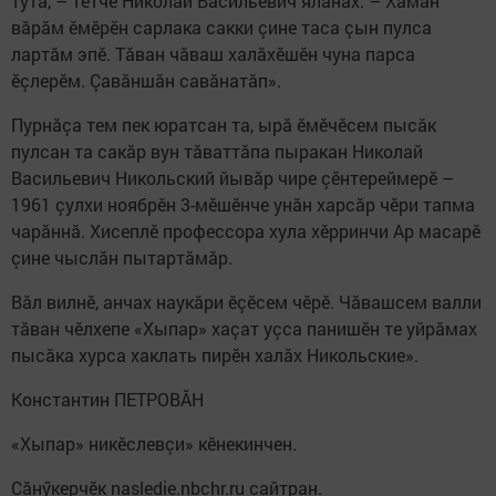
тутă, – тетчӗ Николай Васильевич яланах. – Хамăн
вăрăм ӗмӗрӗн сарлака сакки çине таса çын пулса
лартăм эпӗ. Тăван чăваш халăхӗшӗн чуна парса
ӗçлерӗм. Çавăншăн савăнатăп».
Пурнăçа тем пек юратсан та, ырă ӗмӗчӗсем пысăк
пулсан та сакăр вун тăваттăпа пыракан Николай
Васильевич Никольский йывăр чире çӗнтереймерӗ –
1961 çулхи ноябрӗн 3-мӗшӗнче унăн харсăр чӗри тапма
чарăннă. Хисеплӗ профессора хула хӗрринчи Ар масарӗ
çине чыслăн пытартăмăр.
Вăл вилнӗ, анчах наукăри ӗçӗсем чӗрӗ. Чăвашсем валли
тăван чӗлхепе «Хыпар» хаçат уçса панишӗн те уйрăмах
пысăка хурса хаклать пирӗн халăх Никольские».
Константин ПЕТРОВĂН
«Хыпар» никӗслевçи» кӗнекинчен.
Сăнӳкерчӗк nasledie.nbchr.ru сайтран.