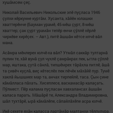
хушăмсем çеç.
Николай Васильевич Никольские эпӗ пуçласа 1946
çулхи кӗркунне куртăм. Хусанта, хăйӗн юлашки
хваттерӗнче (Бауман урамӗ, 45-мӗш çурт, 8-мӗш
хваттер; çак çурт урамăн тепӗр енчи çӳллӗ хӗрлӗ
чиркӗве хирӗçех. – Авт.), питӗ ăшшăн кӗтсе илчӗ вăл
мана.
Асăмра мӗнлерех юлчӗ-ха вăл? Утмăл саккăр тултарнă
пулин те, хăй вунă çул чухлӗ çамрăкрах пек, ытла çӳллӗ
мар, яштака, çутă сăнлă, типшӗмрех тăрăхла питлӗ, ăшă
та çивӗч куçлă, виç кӗтеслӗх пек пӗчӗк мăхăйӗ пур. Тумӗ
хаклă йышшиех мар та, анчах тирпейлӗ, таса. Çын çине
кăмăлласа пăхать. Хисеплесе, васкамасăр калаçать.
Пӳлмест. Пӗр калама пуçласан хавхалансах ăшшăн
каласа парать. Мăшăрӗ те, Александра Владимировна,
шăл тухтăрӗ, ырă кăмăлӗпе, сăпайлăхӗпе асра юлчӗ.
Икӗ сехете яхăн калаçса лартăмăр малтанхи тӗлпулура.