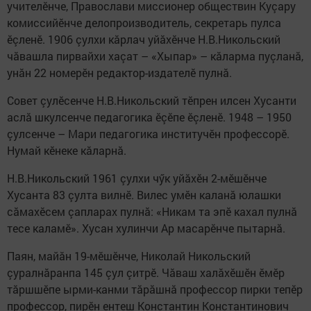
учителӗнче, Православи миссионер обществин Куçару
комиссийӗнче делопроизводитель, секретарь пулса
ӗçленӗ. 1906 çулхи кăрлач уйăхӗнче Н.В.Никольский
чăвашла пирвайхи хаçат – «Хыпар» – кăларма пуçланă,
унăн 22 номерӗн редактор-издателӗ пулнă.
Совет çулӗсенче Н.В.Никольский тӗпрен илсен Хусанти
аслă шкулсенче педагогика ӗçӗпе ӗçленӗ. 1948 – 1950
çулсенче – Мари педагогика институчӗн профессорӗ.
Нумай кӗнеке кăларнă.
Н.В.Никольский 1961 çулхи чӳк уйăхӗн 2-мӗшӗнче
Хусанта 83 çулта вилнӗ. Вилес умӗн каланă юлашки
сăмахӗсем çапларах пулнă: «Никам та эпӗ кахал пулнă
тесе каламӗ». Хусан хулинчи Ар масарӗнче пытарнă.
Паян, майăн 19-мӗшӗнче, Николай Никольский
çуралнăранпа 145 çул çитрӗ. Чăваш халăхӗшӗн ӗмӗр
тăршшӗпе ырми-канми тăрăшнă профессор пирки тепӗр
профессор, пирӗн ентеш Константин Константинович