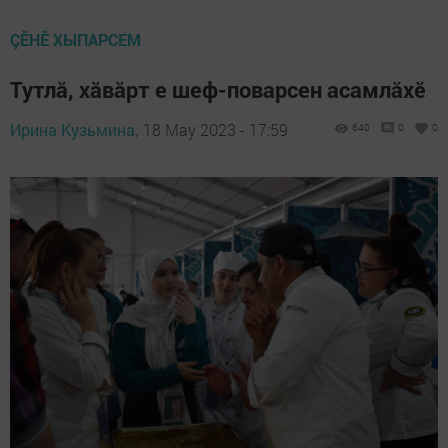
ÇӖНӖ ХЫПАРСЕМ
Тутлă, хăвăрт е шеф-поварсен асамлăхӗ
Ирина Кузьмина,
18 May 2023 - 17:59
640
0
0