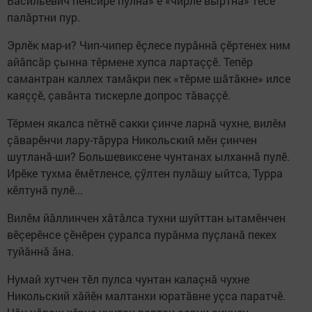
Васильевич пенсире пулнă» е «чирлӗ выртнă» тесе
палăртни пур.
Эрлӗк мар-и? Чип-чипер ӗçлесе пурăннă çӗртенех ним
айăпсăр çынна тӗрмене хупса лартаççӗ. Тепӗр
самантран каллех тамăкри пек «тӗрме шăтăкне» илсе
каяççӗ, çавăнта тискерле допрос тăваççӗ.
Тӗрмен якалса пӗтнӗ сакки çинче ларнă чухне, вилӗм
çăварӗнчи лару-тăрура Никольский мӗн çинчен
шутланă-ши? Большевиксене чунтанах ылханнă пулӗ.
Ирӗке тухма ӗмӗтленсе, çӳлтен пулăшу ыйтса, Турра
кӗлтунă пулӗ...
Вилӗм йăллинчен хăтăлса тухни шуйттан ытамӗнчен
вӗçерӗнсе çӗнӗрен çуралса пурăнма пуçланă пекех
туйăннă ăна.
Нумай хутчен тӗл пулса чунтан калаçнă чухне
Никольский хăйӗн малтанхи юратăвне уçса паратчӗ.