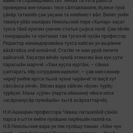
навести справедливость». Анчах та «эта работа
проведена вне плана» тесе сăлтавланипе, ӗçлесе тунă
çăкăр таткилӗх çак укçана та илеймест вăл. Вилес умӗн
темиçе уйăх маларах Никольский пире «Хыпар» хаçат
тухса тăнă кунсем çинчен статья çырса пачӗ. Çав пӗчӗк
гонораршăн та чунтанах тав тусаччӗ чухăн профессор.
Редактор командировкăна тухса кайсан ун вырăнне
вăхăтлăха эпӗ юлнăччӗ. Статйи те ман урлă пичете
кайсаччӗ. Хаçатри вӗчӗх чунлă этемсем ăна кун çути
парасшăн марччӗ. «Хам куçпа куртăм, – сăмах
çаптарать пӗр сотрудник-идеолог, – çав миссионер
чиркӳ умӗпе иртсе пынă чухне чарăнчӗ те виçӗ хут
сăхсăхса илчӗ». Вӗсем вара хăйсен «ӗçне» турӗç-
турӗçех. Мана «çӳле» (парти обкомне) чӗнсе илсе
«асăрханусăр пулнăшăн» хытă асăрхаттарчӗç.
Н.И.Ашмарин профессора Чăваш патшалăхӗ çăнăх
парса е ытти енӗпе пулăшни пирӗншӗн паллă-ха.
Н.В.Никольские вара ун пек пулăшу паман. «Ман чун