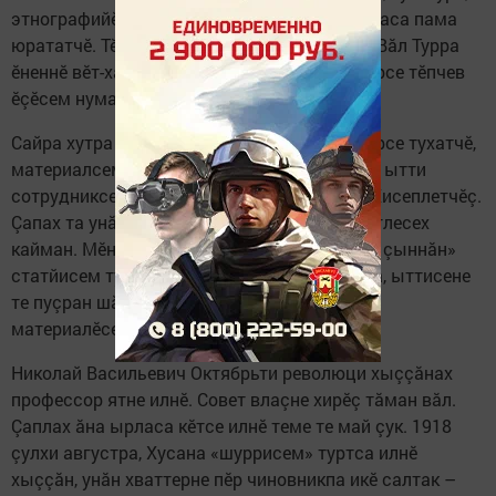
этнографийӗ çинчен хăйех, ыйтмасăрах каласа пама
юрататчӗ. Тӗн пирки те сахал мар калаçнă. Вăл Турра
ӗненнӗ вӗт-ха тата православи тӗнне тишкерсе тӗпчев
ӗçӗсем нумай çырнă.
Сайра хутра Никольский пирӗн редакцие кӗрсе тухатчӗ,
материалсем те илсе пыратчӗ. Редактор та, ытти
сотрудниксем те ăна питӗ лайăх пӗлетчӗç. Хисеплетчӗç.
Çапах та унăн материалӗсене хаçатра пичетлесех
кайман. Мӗншӗн тесен «тӗн шухăш-кăмăллă çыннăн»
статйисем тухсан вăл вăхăтра редактора та, ыттисене
те пуçран шăлман. Çавăнпа та Никольский
материалӗсенчен тытăнарах тăнă.
Николай Васильевич Октябрьти революци хыççăнах
профессор ятне илнӗ. Совет влаçне хирӗç тăман вăл.
Çаплах ăна ырласа кӗтсе илнӗ теме те май çук. 1918
çулхи августра, Хусана «шуррисем» туртса илнӗ
хыççăн, унăн хваттерне пӗр чиновникпа икӗ салтак –