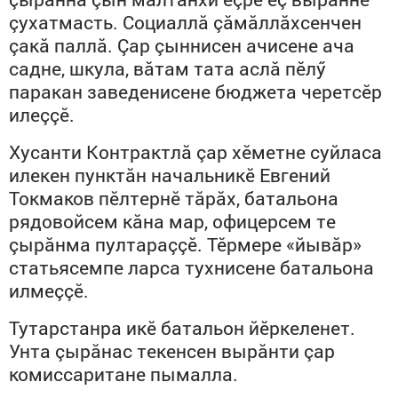
çухатмасть. Социаллă çăмăллăхсенчен
çакă паллă. Çар çыннисен ачисене ача
садне, шкула, вăтам тата аслă пӗлӳ
паракан заведенисене бюджета черетсӗр
илеççӗ.
Хусанти Контрактлă çар хӗметне суйласа
илекен пунктăн начальникӗ Евгений
Токмаков пӗлтернӗ тăрăх, батальона
рядовойсем кăна мар, офицерсем те
çырăнма пултараççӗ. Тӗрмере «йывăр»
статьясемпе ларса тухнисене батальона
илмеççӗ.
Тутарстанра икӗ батальон йӗркеленет.
Унта çырăнас текенсен вырăнти çар
комиссаритане пымалла.