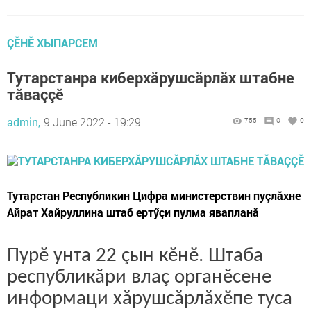
ÇӖНӖ ХЫПАРСЕМ
Тутарстанра киберхăрушсăрлăх штабне
тăваççӗ
admin,
9 June 2022 - 19:29
755
0
0
Тутарстан Республикин Цифра министерствин пуçлăхне
Айрат Хайруллина штаб ертӳçи пулма явапланă
Пурӗ унта 22 çын кӗнӗ. Штаба
республикăри влаç органӗсене
информаци хăрушсăрлăхӗпе туса