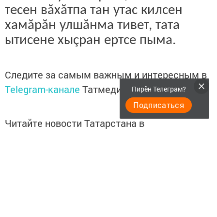
тесен вăхăтпа тан утас килсен
хамăрăн улшăнма тивет, тата
ытисене хыçран ертсе пыма.
Следите за самым важным и интересным в
Telegram-канале
Татмедиа
Пирӗн Телеграм?
Подписаться
Читайте новости Татарстана в
национальном мессенджере MАХ:
https://max.ru/tatmedia
Перейти на страницу новости