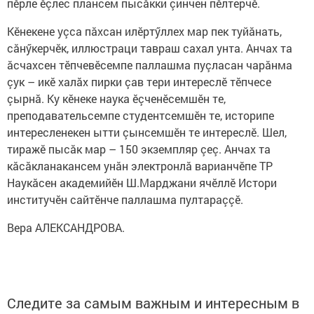
пӗрле ӗçлес плансем пысӑкки çинчен пӗлтерчӗ.
Кӗнекене уçса пăхсан илӗртӳллех мар пек туйăнать,
сăнӳкерчӗк, иллюстраци тавраш сахал унта. Анчах та
ăсчахсен тӗпчевӗсемпе паллашма пуçласан чарăнма
çук – икӗ халăх пирки çав тери интереслӗ тӗпчесе
çырнă. Ку кӗнеке наука ӗçченӗсемшӗн те,
преподавательсемпе студентсемшӗн те, историпе
интересленекен ытти çынсемшӗн те интереслӗ. Шел,
тиражӗ пысăк мар – 150 экземпляр çеç. Анчах та
кăсăкланакансем унăн электронлă варианчӗпе ТР
Наукăсен академийӗн Ш.Марджани ячӗллӗ Истори
институчӗн сайтӗнче паллашма пултараççӗ.
Вера АЛЕКСАНДРОВА.
Следите за самым важным и интересным в