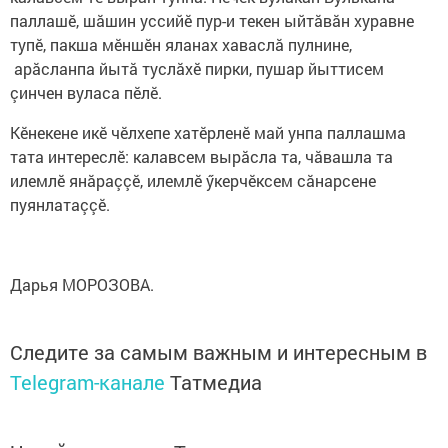
паллашӗ, шăшин уссийӗ пур-и текен ыйтăвăн хуравне
тупӗ, пакша мӗншӗн яланах хаваслă пулнине,
арăсланпа йытă туслăхӗ пирки, пушар йыттисем
çинчен вуласа пӗлӗ.
Кӗнекене икӗ чӗлхепе хатӗрленӗ май унпа паллашма
тата интереслӗ: калавсем вырăсла та, чăвашла та
илемлӗ янăраççӗ, илемлӗ ӳкерчӗксем сăнарсене
пуянлатаççӗ.
Дарья МОРОЗОВА.
Следите за самым важным и интересным в
Telegram-канале
Татмедиа