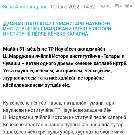
Вера Александрова,
10 June 2022 - 14:52
909
0
0
Майăн 31-мӗшӗнче ТР Наукӑсен академийӗн
Ш.Марджани ячӗллӗ Истори институтӗнче «Татары и
чуваши – ветви одного древа» кӗнекен хӑтлавӗ иртрӗ.
Унта наука ӗçченӗсем, историксем, чӗлхеçӗсем,
журналистсем тата икӗ халӑхӑн историйӗпе
кӑсӑкланакансем хутшӑнчӗç.
Ку кӗнекене пӗлтӗр Чӑваш патшалӑх гуманитари
наукисен институчӗпе ТР Наукӑсен академийӗн
Ш.Марджани ячӗллӗ Истори институчӗ пӗрле кӑларнӑ.
Кӗнекере авалтан юнашар пурӑнакан чӑвашпа тутар
халӑхӗсен чӗлхери, культурӑри, хуçалӑхпа экономика