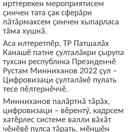
ирттерекен мероприятисем
çинчен тата çак сферăри
пăтăрмахсем çинчен хыпарласа
тăма хушнă.
Аса илтеретпӗр, ТР Патшалăх
Канашӗ патне çулталăкри çырупа
тухсан республика Президенчӗ
Рустам Минниханов 2022 çул –
Цифровизаци çулталăкӗ пулать
тесе пӗлтернӗччӗ.
Минниханов палăртнă тăрăх,
цифровизаци – вӗрентӳ, кадрсем
хатӗрлес системе валли вăхăт
чӗнӗвӗ пулса тăрать, мӗншӗн