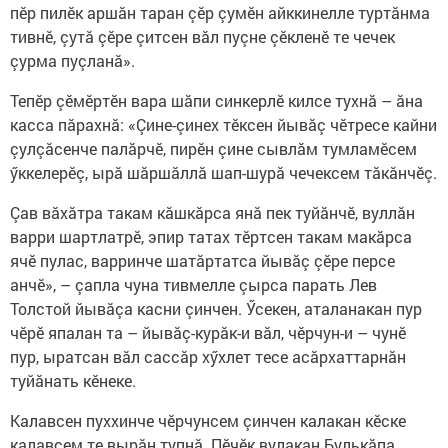
пӗр пилӗк аршăн таран çӗр çумӗн айккинелле туртăнма
тивнӗ, çутă çӗре çитсен вăл пуçне çӗкленӗ те чечек
çурма пуçланă».
Тепӗр çӗмӗртӗн вара шăпи синкерлӗ килсе тухнă – ăна
касса пăрахнă: «Çине-çинех тӗксен йывăç чӗтресе кайни
çулçăсенче палăрчӗ, пирӗн çине сывлăм тумламӗсем
ӳккелерӗç, ырă шăршăллă шап-шурă чечексем тăкăнчӗç.
Çав вăхăтра такам кăшкăрса янă пек туйăнчӗ, вуллăн
варри шартлатрӗ, эпир татах тӗртсен такам макăрса
ячӗ пулас, варринче шатăртатса йывăç çӗре персе
анчӗ», – çапла чуна тивмелле çырса парать Лев
Толстой йывăçа касни çинчен. Ӳсекен, аталанакан пур
чӗрӗ япалан та – йывăç-курăк-и вăл, чӗрчун-и – чунӗ
пур, ыратсан вăл сассăр хӳхлет тесе асăрхаттарнăн
туйăнать кӗнеке.
Калавсен пуххинче чӗрчунсем çинчен калакан кӗске
калавсем те вырăн тупнă. Пӗчӗк вулакан Булькăпа