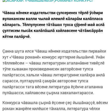
Чăваш кӗнеке издательстви çулсеренех тӗрлӗ ӳсӗмри
вулакансем валли чылай илемлӗ кăларăм калăпласа
кăларать. Тӗлпулусене тăтăшах тухса çӳренӗ май аслă
çултисем пысăк калăпăшлă хайлавсене чăтăмсăррăн
кӗтни палăрчӗ.
Çакна шута илсе Чăваш кӗнеке издательстви пирвайхи
хут «Чăваш романӗ» конкурс ирттерме йышăнчӗ. Унăн
тӗллевӗсем – чăваш литературин аталанăвне тивӗçлӗ
тӳпе хывакан произведенисен авторӗсене тупса
палăртасси, хальхи чăваш литературине халăхра анлă
сарасси, пултаруллă çамрăк авторсене тупса
палăртасси тата вӗсене литература ӗçӗнче аталанма
пулăшасси, хайлавсем çырма хавхалантарасси.
Конкурса чăвашла çырнă ӗçсене çеç йышăнаççӗ, вӗсем
роман жанрӗпе килӗшсе тăмалла, литература чӗлхи