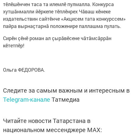
тӗлӗшӗнчен таса та илемлӗ пулмалла. Конкурса
хутшăнмалли йӗркепе тӗплӗнрех Чăваш кӗнеке
издательствин сайтӗнче «Акцисем тата конкурссем»
пайра вырнаçтарнă положенире паллашма пулать.
Сирӗн çӗнӗ роман ал çырăвӗсене чăтăмсăррăн
кӗтетпӗр!
Ольга ФЕДОРОВА.
Следите за самым важным и интересным в
Telegram-канале
Татмедиа
Читайте новости Татарстана в
национальном мессенджере MАХ: