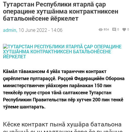
Тутарстан Республики ятарлă çар
операцине хутшăнма контрактниксен
батальонӗсене йӗркелет
admin,
10 June 2022 - 14:06
804
0
0
Кăмăл тăвакансем 4 уйăх таранччен контракт
çирӗплетме пултараççӗ. Раççей Федерацийӗн Оборона
министерствинчен уйăхсерен парăнакан 150 пин
тенкӗсӗр пуçне строя тăнă салтаксене Тутарстан
Республикин Правительстви пӗр хутчен 200 пин тенкӗ
тӳлеме шантарать.
Кӗске контракт пынă хушăра батальона
çырăннă çын малтанхи ӗçре ӗç вырăнне