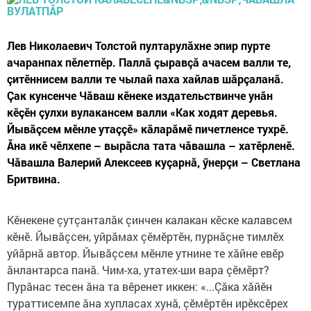
Лев Николаевич Толстой пултарулăхне эпир пурте
ачаранпах пӗлетпӗр. Паллă çыравçă ачасем валли те,
çитӗннисем валли те чылай паха хайлав шăрçаланă.
Çак кунсенче Чăваш кӗнеке издательствинче унăн
кӗçӗн çулхи вулакансем валли «Как ходят деревья.
Йывăçсем мӗнле утаççӗ» кăларăмӗ пичетленсе тухрӗ.
Ăна икӗ чӗлхепе – вырăсла тата чăвашла – хатӗрленӗ.
Чăвашла Валерий Алексеев куçарнă, ӳнерçи – Светлана
Бритвина.
Кӗнекене çутçанталăк çинчен калакан кӗске калавсем
кӗнӗ. Йывăçсен, уйрăмах çӗмӗртӗн, пурнăçне тимлӗх
уйăрнă автор. Йывăçсем мӗнле утнине те хăйне евӗр
ăнлантарса панă. Чим-ха, утатех-ши вара çӗмӗрт?
Пурăнас тесен ăна та вӗренет иккен: «...Çăка хăйӗн
тураттисемпе ăна хупласах хунă, çӗмӗртӗн ирӗксӗрех