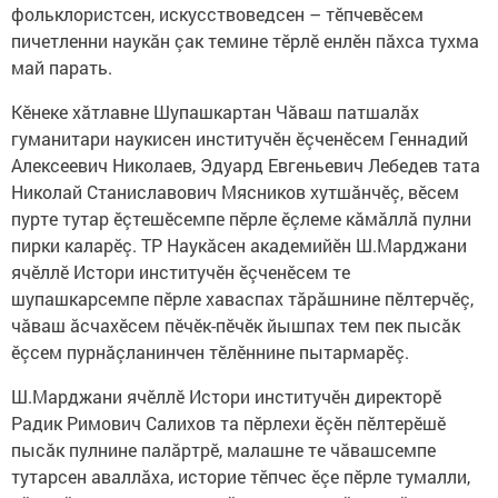
фольклористсен, искусствоведсен – тӗпчевӗсем
пичетленни наукăн çак темине тӗрлӗ енлӗн пăхса тухма
май парать.
Кӗнеке хӑтлавне Шупашкартан Чӑваш патшалӑх
гуманитари наукисен институчӗн ӗçченӗсем Геннадий
Алексеевич Николаев, Эдуард Евгеньевич Лебедев тата
Николай Станиславович Мясников хутшӑнчӗç, вӗсем
пурте тутар ӗçтешӗсемпе пӗрле ӗçлеме кăмăллă пулни
пирки каларӗç. ТР Наукӑсен академийӗн Ш.Марджани
ячӗллӗ Истори институчӗн ӗçченӗсем те
шупашкарсемпе пӗрле хаваспах тăрăшнине пӗлтерчӗç,
чăваш ăсчахӗсем пӗчӗк-пӗчӗк йышпах тем пек пысăк
ӗçсем пурнăçланинчен тӗлӗннине пытармарӗç.
Ш.Марджани ячӗллӗ Истори институчӗн директорӗ
Радик Римович Салихов та пӗрлехи ӗçӗн пӗлтерӗшӗ
пысӑк пулнине палӑртрӗ, малашне те чӑвашсемпе
тутарсен аваллӑха, историе тӗпчес ӗçе пӗрле тумалли,