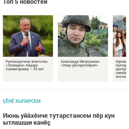
Топ 5 новостей
Руководителю агентства
Александр Митрошкин:
Шупашк
«Татмедиа» Айдару
«Эпир çӗнтеретпӗрех!»
пултару
Салимгараеву — 55 лет
центрӗн
сменăна
ача кай
ÇӖНӖ ХЫПАРСЕМ
Июнь уйӑхӗнче тутарстансем пӗр кун
ытлашши канӗҫ