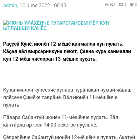
admin,
10 June 2022 - 08:43
921
0
0
Раҫҫей Кунӗ, июнӗн 12-мӗшӗ канмалли кун пулать.
Кӑҫал вӑл вырсарникуна лекет. Ҫавна кура канмалли
кун 12-мӗш числоран 13-мӗшне куҫать.
Ку канмалли кунсенче хулара пурӑнакан нумай чӑваш
ялӗсене Ҫимӗке таврӑнӗ. Вӑл июнӗн 11-мӗшӗнче
пулать.
Пӑвара Сабантуй июнӗн 11-мӗшӗнче пулать. Вӑл
кӑнтӑрла иртсен 14.00 сехетре пуҫланӗ.
Ҫӗпрелӗнче Сабантуй июнӗн 12-мӗшӗнче пулать, Акатуй