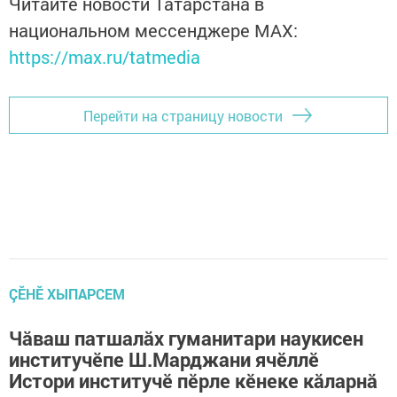
Читайте новости Татарстана в
национальном мессенджере MАХ:
https://max.ru/tatmedia
Перейти на страницу новости
ÇӖНӖ ХЫПАРСЕМ
Чӑваш патшалӑх гуманитари наукисен
институчӗпе Ш.Марджани ячӗллӗ
Истори институчӗ пӗрле кӗнеке кӑларнӑ