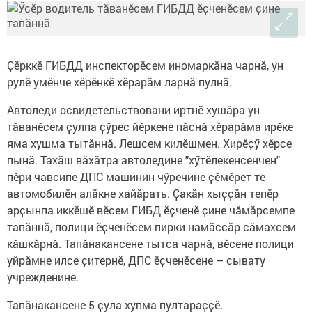
Ҫӗрккӗ ГИБДД инспекторӗсем иномаркӑна чарнӑ, ун
рулӗ умӗнче хӗрӗнкӗ хӗрарӑм ларнӑ пулнӑ.
Автоледи освидетельствовани иртнӗ хушӑра ун
тӑванӗсем ҫулпа ҫӳрес йӗркене пӑснӑ хӗрарӑма ирӗке
яма хушма тытӑннӑ. Лешсем килӗшмен. Хирӗҫӳ хӗрсе
пынӑ. Тахӑш вӑхӑтра автоледине "хӳтӗлекенсенчен"
пӗри чавсипе ДПС машинин чӳречине ҫӗмӗрет те
автомобилӗн алӑкне хайӑрать. Ҫакӑн хыҫҫӑн тепӗр
арҫынпа иккӗшӗ вӗсем ГИБД ӗҫченӗ ҫине чӑмӑрсемпе
тапӑннӑ, полици ӗҫченӗсем пирки намӑссӑр сӑмахсем
кӑшкӑрнӑ. Тапӑнакансене тытса чарнӑ, вӗсене полици
уйрӑмне илсе ҫитернӗ, ДПС ӗҫченӗсене – сывату
учрежденине.
Тапӑнакансене 5 ҫула хупма пултараҫҫӗ.