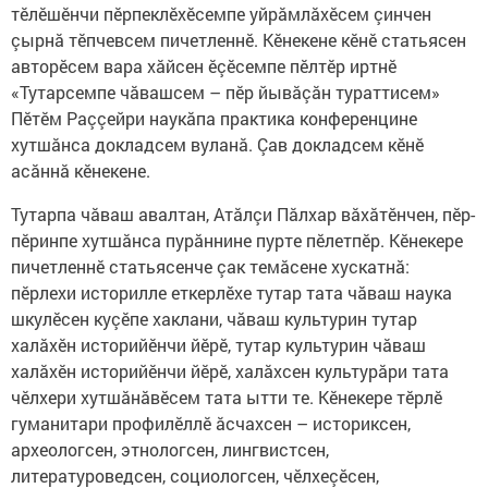
тӗлӗшӗнчи пӗрпеклӗхӗсемпе уйрӑмлӑхӗсем çинчен
çырнӑ тӗпчевсем пичетленнӗ. Кӗнекене кӗнӗ статьясен
авторӗсем вара хăйсен ӗçӗсемпе пӗлтӗр иртнӗ
«Тутарсемпе чăвашсем – пӗр йывăçăн тураттисем»
Пӗтӗм Раççейри наукăпа практика конференцине
хутшăнса докладсем вуланă. Çав докладсем кӗнӗ
асăннă кӗнекене.
Тутарпа чăваш авалтан, Атăлçи Пăлхар вăхăтӗнчен, пӗр-
пӗринпе хутшăнса пурăннине пурте пӗлетпӗр. Кӗнекере
пичетленнӗ статьясенче çак темăсене хускатнă:
пӗрлехи историлле еткерлӗхе тутар тата чăваш наука
шкулӗсен куçӗпе хаклани, чăваш культурин тутар
халăхӗн историйӗнчи йӗрӗ, тутар культурин чăваш
халăхӗн историйӗнчи йӗрӗ, халăхсен культурăри тата
чӗлхери хутшăнăвӗсем тата ытти те. Кӗнекере тӗрлӗ
гуманитари профилӗллӗ ăсчахсен – историксен,
археологсен, этнологсен, лингвистсен,
литературоведсен, социологсен, чӗлхеçӗсен,