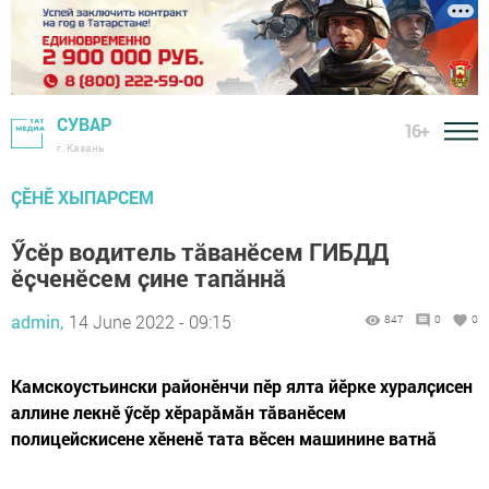
СУВАР
16+
г. Казань
ÇӖНӖ ХЫПАРСЕМ
Ӳсӗр водитель тӑванӗсем ГИБДД
ӗҫченӗсем ҫине тапӑннӑ
admin,
14 June 2022 - 09:15
847
0
0
Камскоустьински районӗнчи пӗр ялта йӗрке хуралҫисен
аллине лекнӗ ӳсӗр хӗрарӑмӑн тӑванӗсем
полицейскисене хӗненӗ тата вӗсен машинине ватнӑ