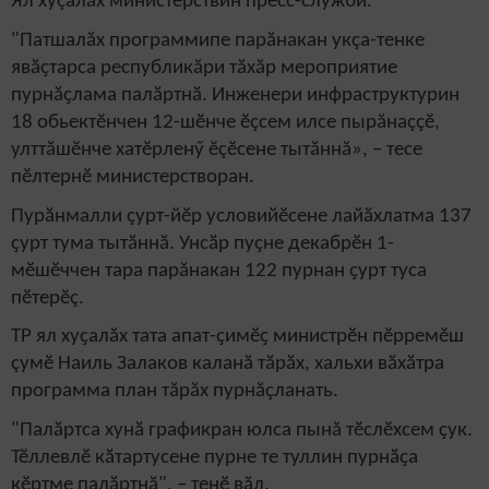
Ял хуçалăх министерствин
пресс-служби
.
"Патшалăх программипе парăнакан укçа-тенке
явӑҫтарса республикăри тӑхӑр мероприятие
пурнӑҫлама палӑртнӑ. Инженери инфраструктурин
18 обьектӗнчен 12-шӗнче ӗçсем илсе пырăнаççӗ,
улттăшӗнче хатӗрленӳ ӗçӗсене тытăннă», – тесе
пӗлтернӗ министерстворан.
Пурӑнмалли ҫурт-йӗр условийӗсене лайӑхлатма 137
ҫурт тума тытӑннӑ. Унсӑр пуҫне декабрӗн 1-
мӗшӗччен тара парăнакан 122 пурнан ҫурт туса
пӗтерӗç.
ТР ял хуҫалӑх тата апат-ҫимӗҫ министрӗн пӗрремӗш
çумӗ Наиль Залаков каланӑ тӑрӑх, хальхи вӑхӑтра
программа план тăрăх пурнăçланать.
"Палӑртса хунӑ графикран юлса пынă тӗслӗхсем çук.
Тӗллевлӗ кӑтартусене пурне те туллин пурнӑҫа
кӗртме палӑртнӑ", – тенӗ вăл.