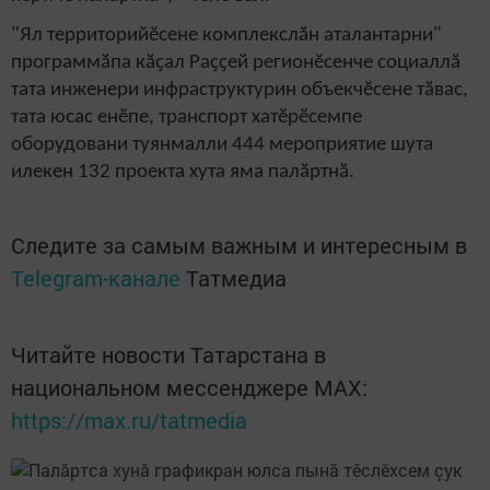
"Ял территорийӗсене комплекслӑн аталантарни"
программӑпа кӑҫал Раҫҫей регионӗсенче социаллӑ
тата инженери инфраструктурин объекчӗсене тӑвас,
тата юсас енӗпе, транспорт хатӗрӗсемпе
оборудовани туянмалли 444 мероприятие шута
илекен 132 проекта хута яма палӑртнӑ.
Следите за самым важным и интересным в
Telegram-канале
Татмедиа
Читайте новости Татарстана в
национальном мессенджере MАХ:
https://max.ru/tatmedia