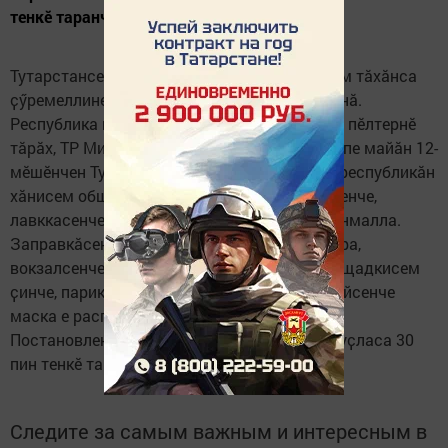
тенкӗ таранччен штраф тӳлеттерӗҫ
Тутарстансем ӑҫта маскӑсемпе перчеткесем тӑхӑнса
ҫӳремеллине прокуратурӑра ӑнлантарса панӑ.
Республика прокурорӗн ҫумӗ Руслан Галиев пӗлтернӗ
тӑрӑх, ТР Министрсен Кабинечӗн йышӑнӑвӗпе майӑн 12-
мӗшӗнчен Тутарстанра пурӑнакансем тата республикӑн
хӑнисем обществăлла транспортра, таксисенче,
лавккасенче маскӑсемпе перчеткесем тӑхӑнмалла.
Заправкӑсенче, паркӗнче, скверсенче, урамра,
вокзалсенче, стадионра, лифтра, пусма площадкисем
ҫинче, парикмахерскисенче, автомастерскойсенче
маска е распиратор тӑхӑнмалла.
Постановление пӑхӑнманнисене 1 пинрен пуҫласа 30
пин тенкӗ таран штраф кӗтет.
Следите за самым важным и интересным в