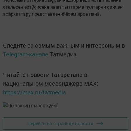
отельсен ертӳҫисене явап тыттарма пултарни ҫинчен
асӑрхаттару
представленийӗсем
ярса панӑ.
Следите за самым важным и интересным в
Telegram-канале
Татмедиа
Читайте новости Татарстана в
национальном мессенджере MАХ:
https://max.ru/tatmedia
Перейти на страницу новости