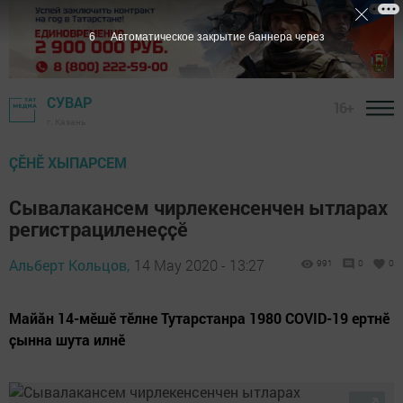
5
Автоматическое закрытие баннера через
СУВАР
16+
г. Казань
ÇӖНӖ ХЫПАРСЕМ
Сывалакансем чирлекенсенчен ытларах
регистрациленеҫҫӗ
Альберт Кольцов,
14 May 2020 - 13:27
991
0
0
Майӑн 14-мӗшӗ тӗлне Тутарстанра 1980 COVID-19 ертнӗ
ҫынна шута илнӗ