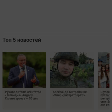
Топ 5 новостей
Руководителю агентства
Александр Митрошкин:
Шупашк
«Татмедиа» Айдару
«Эпир çӗнтеретпӗрех!»
пултару
Салимгараеву — 55 лет
центрӗн
сменăна
ача кай