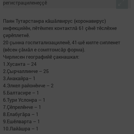
Паян Тутарстанра кӑшӑлвирус (коронавирус)
инфекцийӗн, пӗтӗмпех контактлӑ 61 ҫӗнӗ тӗслӗхне
ҫирӗплетнӗ.
20 ҫынна госпитализациленӗ, 41-шӗ килте сипленет
(вӗсен ҫӑмӑл е сомптомсӑр форма).
Чирлисен географийӗ ҫакнашкал:
1.Хусанта – 24
2.Ҫырчаллинче – 25
3.Анакайра– 1
4.Элкел районӗнче – 2
5.Балтасире – 1
6.Тури Услонра – 1
7.Ҫӗпрелӗнче – 1
8.Елабугӑра – 1
9.Ешӗлварта – 1
10.Лайӑшра – 1