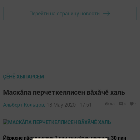
Перейти на страницу новости
ÇӖНӖ ХЫПАРСЕМ
Маскӑпа перчеткеллисен вӑхӑчӗ халь
Альберт Кольцов,
13 May 2020 - 17:51
879
0
1
Йӗркене пӑсакансене 1 пин тенкӗрен пуҫласа 30 пин