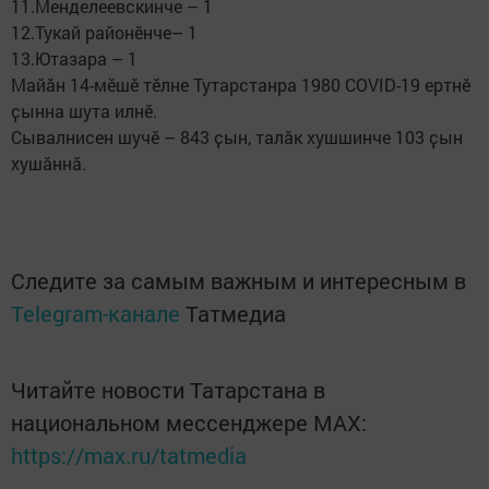
11.Менделеевскинче – 1
12.Тукай районӗнче– 1
13.Ютазара – 1
Майӑн 14-мӗшӗ тӗлне Тутарстанра 1980 COVID-19 ертнӗ
ҫынна шута илнӗ.
Сывалнисен шучӗ – 843 ҫын, талӑк хушшинче 103 ҫын
хушӑннӑ.
Следите за самым важным и интересным в
Telegram-канале
Татмедиа
Читайте новости Татарстана в
национальном мессенджере MАХ:
https://max.ru/tatmedia