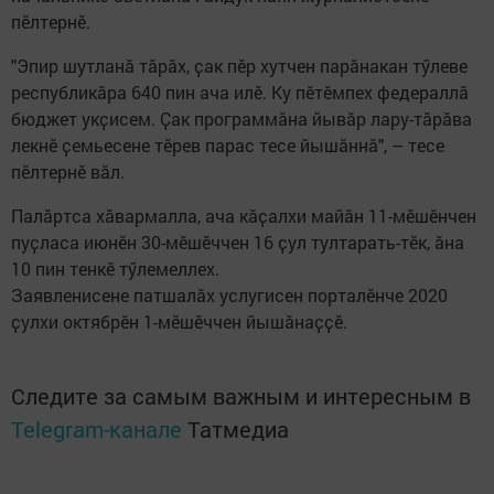
пӗлтернӗ.
"Эпир шутланӑ тӑрӑх, ҫак пӗр хутчен парӑнакан тӳлеве
республикӑра 640 пин ача илӗ. Ку пӗтӗмпех федераллӑ
бюджет укҫисем. Ҫак программӑна йывӑр лару-тӑрӑва
лекнӗ ҫемьесене тӗрев парас тесе йышӑннӑ", – тесе
пӗлтернӗ вӑл.
Палӑртса хӑвармалла, ача кӑҫалхи майӑн 11-мӗшӗнчен
пуҫласа июнӗн 30-мӗшӗччен 16 ҫул тултарать-тӗк, ӑна
10 пин тенкӗ тӳлемеллех.
Заявленисене патшалӑх услугисен порталӗнче 2020
ҫулхи октябрӗн 1-мӗшӗччен йышӑнаҫҫӗ.
Следите за самым важным и интересным в
Telegram-канале
Татмедиа