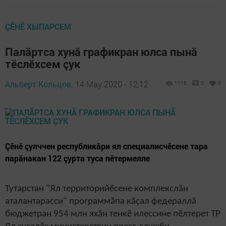
ÇӖНӖ ХЫПАРСЕМ
Палӑртса хунӑ графикран юлса пынă
тӗслӗхсем çук
Альберт Кольцов,
14 May 2020 - 12:12
1118
0
0
Çӗнӗ çулччен республикăри ял специалисчӗсене тара
парăнакан 122 çурта туса пӗтермелле
Тутарстан "
Я
л территорийӗсене
к
омплекслӑ
н
аталантарасси" программӑпа кӑҫал федера
ллă
бюджет
ран
954 млн яхӑн тенкӗ иле
ссине пӗлтерет ТР