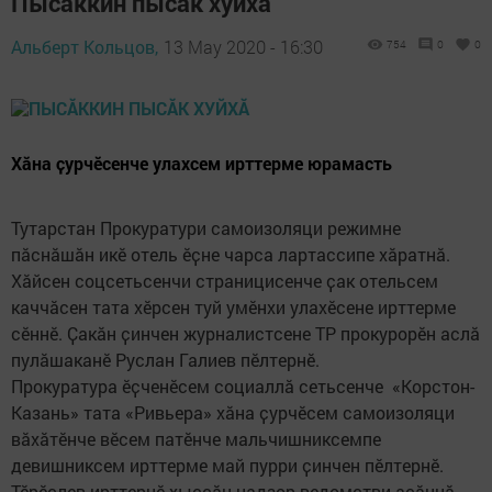
Пысӑккин пысӑк хуйхӑ
Альберт Кольцов,
13 May 2020 - 16:30
754
0
0
Хӑна ҫурчӗсенче улахсем ирттерме юрамасть
Тутарстан Прокуратури самоизоляци режимне
пӑснӑшӑн икӗ отель ӗҫне чарса лартассипе хӑратнӑ.
Хӑйсен соцсетьсенчи страницисенче ҫак отельсем
каччӑсен тата хӗрсен туй умӗнхи улахӗсене ирттерме
сӗннӗ. Ҫакӑн ҫинчен журналистсене ТР прокурорӗн аслӑ
пулӑшаканӗ Руслан Галиев пӗлтернӗ.
Прокуратура ӗҫченӗсем социаллӑ сетьсенче «Корстон-
Казань» тата «Ривьера» хӑна ҫурчӗсем самоизоляци
вӑхӑтӗнче вӗсем патӗнче мальчишниксемпе
девишниксем ирттерме май пурри ҫинчен пӗлтернӗ.
Тӗрӗслев ирттернӗ хыҫҫӑн надзор ведомстви асӑннӑ