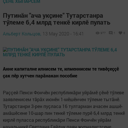
ÇӖНӖ ХЫПАРСЕМ
Путинӑн "ача укҫине" Тутарстанра
тӳлеме 6,4 млрд тенкӗ кирлӗ пулать
Альберт Кольцов,
13 May 2020 - 16:41
977
1
0
Анне капиталне илнисем те, илменнисем те тивӗҫеҫҫӗ
ҫак пӗр хутчен парӑнакан пособие
Раҫҫей Пенси Фончӗн республикӑри уйрӑмӗ ҫӗнӗ тӳлеве
заявленисем тӑрӑх июнӗн 1-мӗшӗнчен тӳлеме тытӑнӗ.
Тутарстанри 3-рен пуҫласа 16 тултарман ачасен ашшӗ-
амӑшӗсене 10-шар пин тенкӗ тӳлеме пурӗ 6,4 млрд тенкӗ
кирлӗ пуласса республикӑри Пенси Фончӗн уйрӑм
начальникӗ Светлана Гайдук паян журналистсене