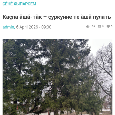
ÇӖНӖ ХЫПАРСЕМ
Каçпа ăшă-тăк – çуркунне те ăшă пулать
admin,
6 April 2026 - 09:30
169
0
0