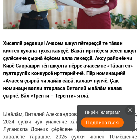
Хисеплӗ редакци! Ачасем шкул пӗтереççӗ те тăван
килтен хулана тухса каяççӗ. Вăхăт иртнӗçем вӗсен шкул
çулӗсенче çырнă ӗçӗсем алла лекеççӗ. Аксу райо­нӗнчи
Кивӗ Саврăшри тӗп шкулта пӗрре ачасемпе «Тăван ен»
пултарулăх конкурсӗ ирттернӗччӗ. Пӗр номинацийӗ
«Ачасем çырнă чи лайăх сăвă, калав» пулчӗ. Çак
номинаци валли ятарласа Виталий ывăлăм калав
çырчӗ. Вăл «Тренти – Теренти» ятлă.
Пирӗн Телеграм?
Ывăлăм, Виталий Александрович Васиков, 21 çулта чух,
2024 çулхи чӳк уйăхӗнче хăй ирӗкӗпе СВОна кайрӗ.
Подписаться
Луганскпа Донецк çӗрӗсене ирӗке кăларассишӗн чун
хавалӗпе тăрăшрӗ. 2025 çулхи июнӗн 10-мӗшӗнче