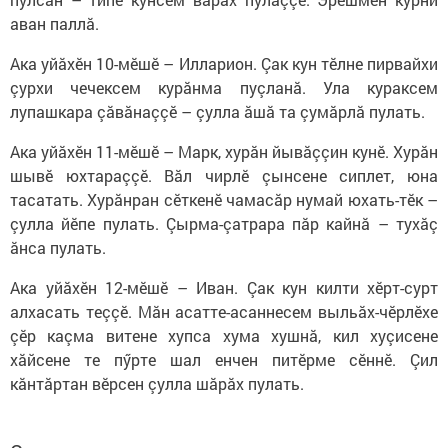
аван паллă.
Ака уйăхӗн 10-мӗшӗ – Илларион. Çак кун тӗлне пирвайхи
çурхи чечексем курăнма пуçланă. Ула кураксем
лупашкара çăвăнаççӗ – çулла ăшă та çумăрлă пулать.
Ака уйăхӗн 11-мӗшӗ – Марк, хурăн йывăççин кунӗ. Хурăн
шывӗ юхтараççӗ. Вăл чирлӗ çынсене сиплет, юна
тасатать. Хурăнран сӗткенӗ чамасăр нумай юхать-тӗк –
çулла йӗпе пулать. Çырма-çатрара пăр кайнă – тухăç
ăнса пулать.
Ака уйăхӗн 12-мӗшӗ – Иван. Çак кун килти хӗрт-сурт
алхасать теççӗ. Мăн асатте-асаннесем выльăх-чӗрлӗхе
çӗр каçма витене хупса хума хушнă, кил хуçисене
хăйсене те пӳрте шал енчен питӗрме сӗннӗ. Çил
кăнтăртан вӗрсен çулла шăрăх пулать.