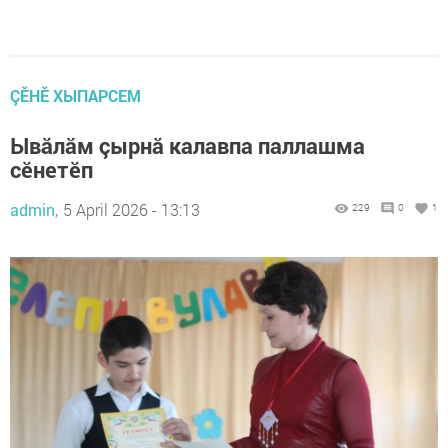
ÇӖНӖ ХЫПАРСЕМ
Ывăлăм çырнă калавпа паллашма
сӗнетӗп
admin,
5 April 2026 - 13:13
229
0
1