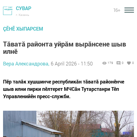
СУВАР
16+
г. Казань
ÇӖНӖ ХЫПАРСЕМ
Тăватă районта уйрăм вырăнсене шыв
илнӗ
Вера Александрова,
6 April 2026 - 11:50
179
0
0
Пӗр талăк хушшинче республикăн тăватă районӗнче
шыв илни пирки пӗлтерет МЧСăн Тутарстанри Тӗп
Управленийӗн пресс-служби.