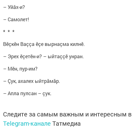
– Уйăх-и?
– Самолет!
* * *
Вӗçкӗн Ваççа ӗçе вырнаçма килнӗ.
– Эрех ӗçетӗн-и? – ыйтаççӗ унран.
– Мӗн, пур-им?
– Çук, ахалех ыйтрăмăр.
– Апла пулсан – çук.
Следите за самым важным и интересным в
Telegram-канале
Татмедиа