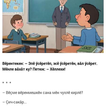
Вӗрентекен: – Эпӗ ӳсӗретӗп, эсӗ ӳсӗретӗн, вăл ӳсӗрет.
Мӗнле вăхăт ку? Петюк: – Хӗллехи!
* * *
– Вӗçме вӗренмешкӗн сана мӗн чухлӗ кирлӗ?
– Çич-сакăр...