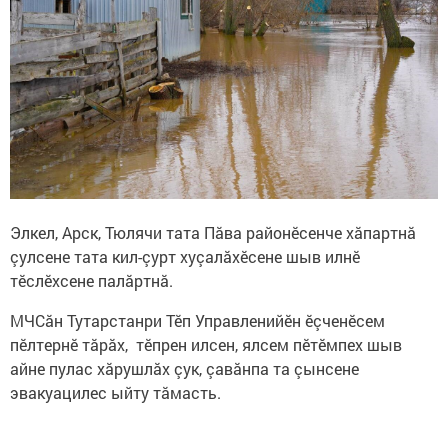
Элкел, Арск, Тюлячи тата Пăва районӗсенче хăпартнă
çулсене тата кил-çурт хуçалăхӗсене шыв илнӗ
тӗслӗхсене палăртнă.
МЧСăн Тутарстанри Тӗп Управленийӗн ӗçченӗсем
пӗлтернӗ тăрăх, тӗпрен илсен, ялсем пӗтӗмпех шыв
айне пулас хăрушлăх çук, çавăнпа та çынсене
эвакуацилес ыйту тăмасть.