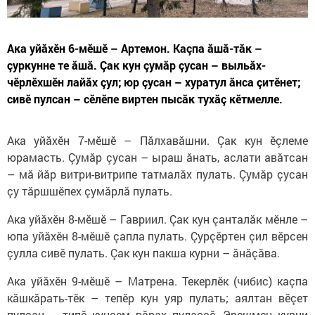
Ака уйăхӗн 6-­мӗшӗ – Артемон. Каçпа ăшă-­тăк –
çуркунне те ăшă. Çак кун çумăр çусан – выльăх­-
чӗрлӗхшӗн лайăх çул; юр çусан – хуратул ăнса çитӗнет;
сивӗ пулсан – сӗлӗпе виртен пысăк тухăç кӗтмелле.
Ака уйăхӗн 7-мӗшӗ – Пăлхавăшни. Çак кун ӗçлеме
юрамасть. Çумăр çусан – ыраш ăнать, аслати авăтсан
– мă йăр витри-витрипе татмалăх пулать. Çумăр çусан
çу тăршшӗпех çумăрлă пулать.
Ака уйăхӗн 8-мӗшӗ – Гавриил. Çак кун çанталăк мӗнле –
юпа уйăхӗн 8-мӗшӗ çапла пулать. Çурçӗртен çил вӗрсен
çулла сивӗ пулать. Çак кун пакша курни – ăнăçăва.
Ака уйăхӗн 9-мӗшӗ – Матрена. Текерлӗк (чибис) каçпа
кăшкăрать-тӗк – тепӗр кун уяр пулать; аялтан вӗçет
пулсан – типӗ кунсем вăрах пулаççӗ. Эрешмен курни