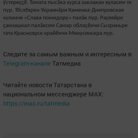
ӳстереççӗ. Томата пысăка хурса хаклакан хуласем те
пур. Тӗслӗхрен Украинăри Каменка-Днепровская
хулинче «Слава помидору» палăк пур. Раçеейре
çакнашкал палăксем Самар облаçӗнчи Сызраньре
тата Красноярск крайӗнчи Минусинскра пур.
Следите за самым важным и интересным в
Telegram-канале
Татмедиа
Читайте новости Татарстана в
национальном мессенджере MАХ:
https://max.ru/tatmedia