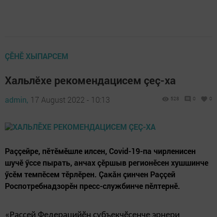
ÇӖНӖ ХЫПАРСЕМ
Хальлӗхе рекомендацисем çеç-ха
admin,
17 August 2022 - 10:13
528
0
0
Раççейре, пӗтӗмӗшле илсен, Covid-19-па чирленисен
шучӗ ӳссе пырать, анчах çӗршыв регионӗсен хушшинче
ӳсӗм темпӗсем тӗрлӗрен. Çакăн çинчен Раççей
Роспотребнадзорӗн пресс-службинче пӗлтернӗ.
«Раççей Федерацийӗн субъекчӗсенче эрнери