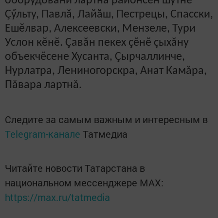
оборудовани лартнă районсен шутне
Çӳльту, Павлă, Лайăш, Пестрецы, Спасски,
Ешӗлвар, Алексеевски, Мензеле, Тури
Услон кӗнӗ. Çавăн пекех çӗнӗ çыхăну
объекчӗсене Хусанта, Çырчаллинче,
Нурлатра, Лениногорскра, Анат Камăра,
Пăвара лартнă.
Следите за самым важным и интересным в
Telegram-канале
Татмедиа
Читайте новости Татарстана в
национальном мессенджере MАХ:
https://max.ru/tatmedia