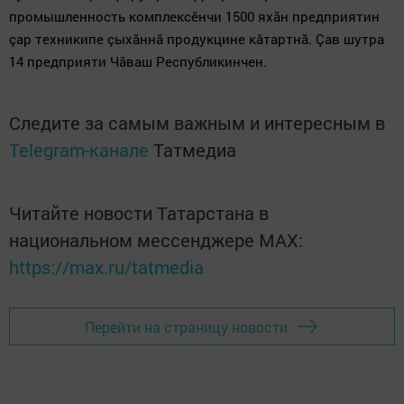
промышленность комплексӗнчи
1500 яхă
н предприятин
çар техникипе çыхăннă продукцине кăтартнă. Çав шутра
14 предприяти Чăваш Республикинчен.
Следите за самым важным и интересным в
Telegram-канале
Татмедиа
Читайте новости Татарстана в
национальном мессенджере MАХ:
https://max.ru/tatmedia
Перейти на страницу новости