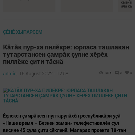
сменăна
ача кай
ÇӖНӖ ХЫПАРСЕМ
Кăтăк пур-ха пилӗкре: юрласа ташлакан
тутарстансен çамрăк çулне хӗрӗх
пиллӗке çити тăснă
admin,
16 August 2022 - 12:58
1015
0
0
Ӗçлекен çамрăксен пултарулăхӗн республикăри уçă
«Наше время – Безнен заман» телефестивалӗн çул
виçине 45 çула çити çӗкленӗ. Маларах проекта 18-тан