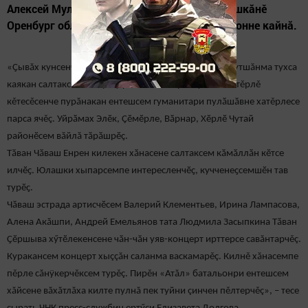
Алексей Муллинпа пěрле ЧНК пайташěсен ушкăнě
Оренбург облаҫӗнче вырнаҫнӑ вěренӳ полигонне кайнă.
«Ҫывăх кунсенче ятарласа ирттерекен операцинче хутшăнма тухса
каякан салтаксемпе офицерсене валли республикăн тěрлě
кěтесěсенче пурăнакан ентешсем гуманитари пулӑшӑвне хатěрлесе
парса ячěç. Уйрӑмах Элӗк, Ҫӗмӗрле, Вӑрнар, Хӗрлӗ Чутай
районӗсем вăйлă тӑрӑшрӗҫ.
Тӑван Чӑваш Енрен килекен хӑнасене салтаксем кӑмӑллӑн кӗтсе
илчӗҫ. Юлашки хыпарсемпе интересленчӗҫ, кучченеҫсемшӗн тав
турӗҫ.
Чӑваш эстрада артисчӗсем Валерий Клементьев, Ирина Лампасова,
Алена Акăшпи, Андрей Емельянов тата Людмила Засыпкина Тӑван
Ҫӗршыва хӳтӗлекенсене чӑн-чӑн уяв-концерт ирттерсе савăнтарчěç.
Куракансем концерт хыççăн саланма васкамарěç. Килнě хăнасемпе
пěрле сăнÿкерчěксем турěç. Пирěн «Атăл» батальонри ентешсем
хăйсене вăхăтлăха килте пулнă пек туйни çинчен пěлтерчěç», – тесе