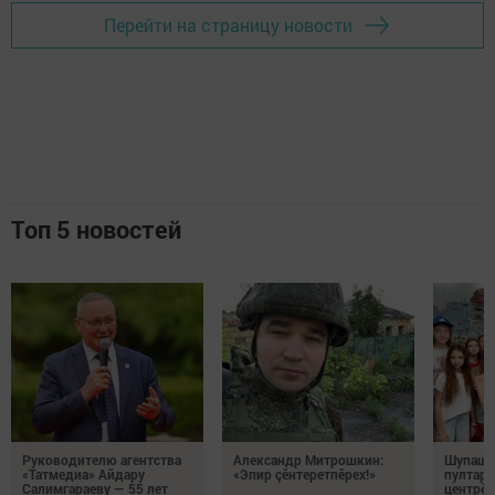
Перейти на страницу новости
Топ 5 новостей
Руководителю агентства
Александр Митрошкин:
Шупашк
«Татмедиа» Айдару
«Эпир çӗнтеретпӗрех!»
пултару
Салимгараеву — 55 лет
центрӗн