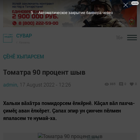
4
Автоматическое закрытие баннера через
СУВАР
16+
г. Казань
ÇӖНӖ ХЫПАРСЕМ
Томатра 90 процент шыв
admin,
17 August 2022 - 12:26
885
0
0
Хальхи вăхăтра помидорсем ӗлкӗрнӗ. Кăçал вăл пахча-
çимӗç аван ӗлкӗрет. Çапах эпир ун çинчен пӗлмен
япаласем те нумай-ха.