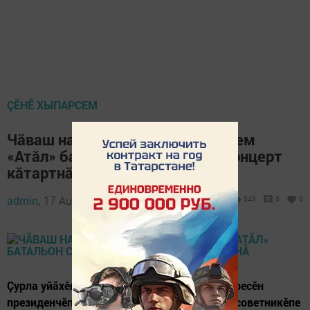
ÇӖНӖ ХЫПАРСЕМ
Чăваш наци конгресӗн хастарӗсем
«Атăл» батальон салтакӗсене концерт
кăтартнă
admin,
17 August 2022 - 09:09
543
0
0
Ҫурла уйăхěн 12-мӗшӗнче Чӑваш наци конгресӗн
президенчӗпе Валерий Клементьевпа, унӑн советникěпе