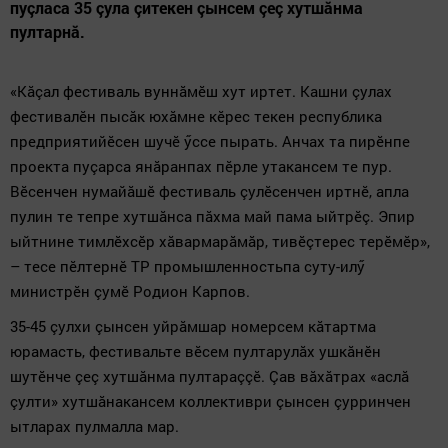
пуçласа 35 çула çитекен çынсем çеç хутшăнма
пултарнă.
«Кăçал фестиваль вуннăмӗш хут иртет. Кашни çулах
фестивалӗн пысăк юхăмне кӗрес текен республика
предприятийӗсен шучӗ ӳссе пырать. Анчах та пирӗнпе
проекта пуçарса янăранпах пӗрле утакансем те пур.
Вӗсенчен нумайăшӗ фестиваль çулӗсенчен иртнӗ, апла
пулин те тепре хутшăнса пăхма май пама ыйтрӗç. Эпир
ыйтнине тимлӗхсӗр хăвармарăмăр, тивӗçтерес терӗмӗр»,
– тесе пӗлтернӗ ТР промышленностьпа суту-илӳ
министрӗн çумӗ Родион Карпов.
35-45 çулхи çынсен уйрăмшар номерсем кăтартма
юрамасть, фестивальте вӗсем пултарулăх ушкăнӗн
шутӗнче çеç хутшăнма пултараççӗ. Çав вăхăтрах «аслă
çулти» хутшăнакансем коллективри çынсен çурринчен
ытларах пулмалла мар.