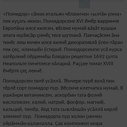
«Помидор» сăмах итальян чӗлхинчен «ылтăн улма»
пек куçать иккен. Помидорсене
XVI ӗмӗр варринче
Европăна илсе килсен, вӗсене нумай вăхăт хушши
апата юрăхсăр çимӗç тесе шутланă. Пахчаçăсем ăна
тинӗс леш енчен илсе килнӗ декоративлă
ӳсен-тăран
пек çеç, илемшӗн ӳстернӗ. Помидорсемпе усă курсa
хатӗрленӗ пӗрремӗш блюдон рецептне 1692 çулта
Неапольте пичетлесе кăларнă. Раççее томат XVIII
ӗмӗрте çеç лекнӗ.
Помидорсем питӗ усăллă. Тӗнчере пурӗ вунă пин
тӗрлӗ сорт помидор пур. Вӗсенче клетчатка нумай, В
ушкăнри витаминсем, аскорбин тата фолий
кислотисем, калий, натрий, фосфор, магний,
кальций, тимӗр, йод тата сывлăхшăн усăллă кирлӗ
элемент пур. Помидорта пур холин çинчен
уйрăммăн каламалла. Çак компонент юнра