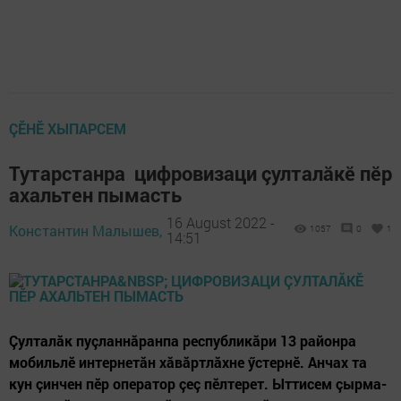
ÇӖНӖ ХЫПАРСЕМ
Тутарстанра цифровизаци çулталăкӗ пӗр
ахальтен пымасть
16 August 2022 -
Константин Малышев,
1057
0
1
14:51
Çулталăк пуçланнăранпа республикăри 13 районра
мобильлӗ интернетăн хăвăртлăхне ӳстернӗ. Анчах та
кун çинчен пӗр оператор çеç пӗлтерет. Ыттисем çырма-