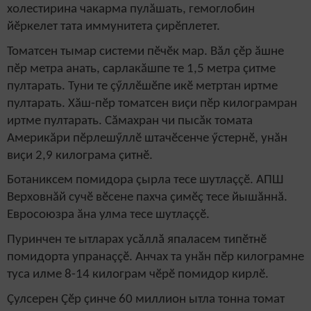
холестирина чакарма пулăшать, гемоглобин
йӗркелет тата иммунитета çирӗплетет.
Томатсен тымар системи пӗчӗк мар. Вăл çӗр ăшне
пӗр метра анать, сарлакăшпе те
1,5 метра
çитме
пултарать. Туни те çӳллӗшӗпе икӗ метртан иртме
пултарать. Хăш-пӗр томатсен виçи пӗр килограмран
иртме пултарать. Сăмахран чи пысăк томата
Америкăри пӗрлешӳллӗ штачӗсенче ӳстернӗ, унăн
виçи 2,9 килограма çитнӗ.
Ботаниксем помидора çырла тесе шутлаççӗ. АПШ
Верховнăй сучӗ вӗсене пахча çимӗç тесе йышăннă.
Евросоюзра ăна улма тесе шутлаççӗ.
Пуринчен те ытларах усăллă япаласем типӗтнӗ
помидорта упранаççӗ. Анчах та унăн пӗр килограмне
туса илме
8-14
килограм чӗрӗ помидор кирлӗ.
Çулсерен Çӗр çинче
60 миллион ытла тонна томат