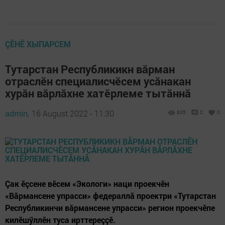
ÇӖНӖ ХЫПАРСЕМ
Тутарстан Республикикн вăрман
отраслӗн специалисчӗсем усăнакан
хурăн вăрлăхне хатӗрлеме тытăннă
admin,
16 August 2022 - 11:30
835
0
0
Çак ӗçсене вӗсем «Экологи» наци проекчӗн
«Вăрмансене упрасси» федераллă проектри «Тутарстан
Республикинчи вăрмансене упрасси» регион проекчӗпе
килӗшӳллӗн туса ирттереççӗ.