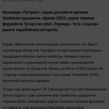
Мускаври «Патриот» курав центрӗнче иртекен
Халăхсем хушшинчи «Армия-2022» çарпа техника
форумӗнче Тутарстан çӗнӗ «Торнадо» тата «Сарсар»
ракета кораблӗсене кăтартнă.
Карап тăвассинчи инновациллӗ проектсене «Ак Барс»
корпораци кăтартнă. Куравра тутарстансем корпораци
предприятийӗсем хальхи вăхăтра тăвакан серири
карапсемпе судносемсӗр пуçне хăйӗн инновациллӗ
проекчӗсене те кăтартнă. Вӗсен шутӗнче 21632 проектлă
«Сарсар» ракетăллă карапа тата нумай тӗллевлӗ 22160
проектлă патруль карапне.
Тутарстан делегацине ТР Президенчӗ Рустам Минниханов
ертсе пырать. Çак кунсенче вăл Халăхсем хушшинчи
«Армия-2022» саккăрмӗш çарпа техника техника форумне
хутшăнать. Çак форумра Раççейри оборонăпа