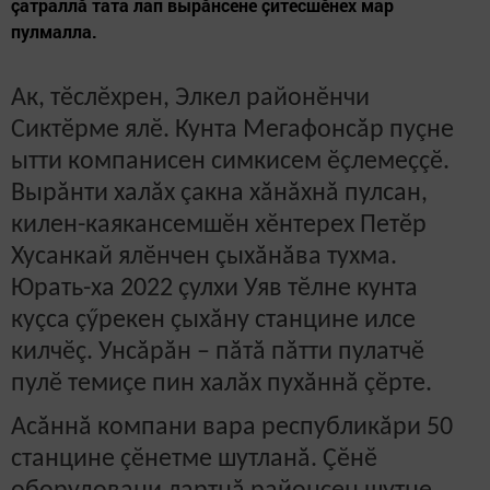
çатраллă тата лап вырăнсене çитесшӗнех мар
пулмалла.
Ак, тӗслӗхрен, Элкел районӗнчи
Сиктӗрме ялӗ. Кунта Мегафонсăр пуçне
ытти компанисен симкисем ӗçлемеççӗ.
Вырăнти халăх çакна хăнăхнă пулсан,
килен-каякансемшӗн хӗнтерех Петӗр
Хусанкай ялӗнчен çыхăнăва тухма.
Юрать-ха 2022 çулхи Уяв тӗлне кунта
куçса çӳрекен çыхăну станцине илсе
килчӗç. Унсăрăн – пăтă пăтти пулатчӗ
пулӗ темиçе пин халăх пухăннă çӗрте.
Асăннă компани вара республикăри 50
станцине çӗнетме шутланă. Çӗнӗ