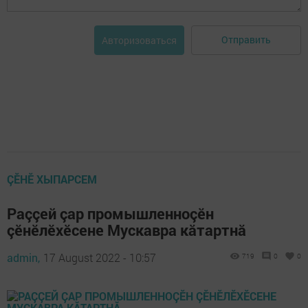
Отправить
Авторизоваться
ÇӖНӖ ХЫПАРСЕМ
Раççей çар промышленноçӗн
çӗнӗлӗхӗсене Мускавра кăтартнă
admin,
17 August 2022 - 10:57
719
0
0