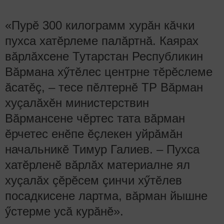
«Пурӗ 300 килограмм хурăн кăчки
пухса хатӗрлеме палăртнă. Каярах
вăрлăхсене Тутарстан Республикин
Вăрмана хӳтӗлес центрне тӗрӗслеме
ăсатӗç, – тесе пӗлтернӗ ТР Вăрман
хуçалăхӗн министерствин
Вăрмансене чӗртес тата вăрман
ӗрчетес енӗпе ӗçлекен уйрăмăн
начальникӗ Тимур Галиев. – Пухса
хатӗрленӗ вăрлăх материалне ял
хуçалăх çӗрӗсем çинчи хӳтӗлев
посадкисене лартма, вăрман йышне
ӳстерме усă курăнӗ».