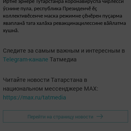
Иртнӗ эрнере Тутарстанра коронавируспа чирлесси
ӳснине пула, республика Президенчӗ ӗç
коллективӗсенче маска режимне çӗнӗрен пуçарма
явапланă тата халăха ревакцинацилессине вăйлатма
хушнă.
Следите за самым важным и интересным в
Telegram-канале
Татмедиа
Читайте новости Татарстана в
национальном мессенджере MАХ:
https://max.ru/tatmedia
Перейти на страницу новости