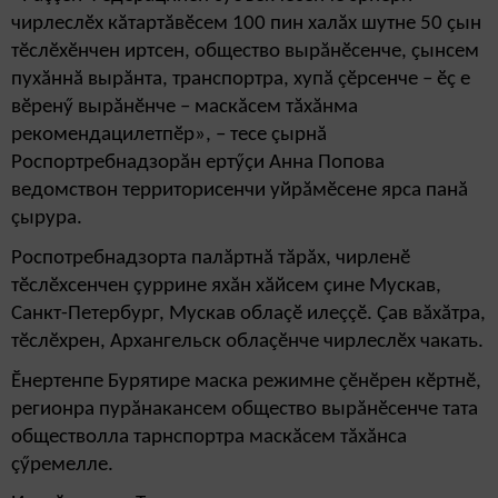
чирлеслӗх кăтартăвӗсем 100 пин халăх шутне 50 çын
тӗслӗхӗнчен иртсен, общество вырăнӗсенче, çынсем
пухăннă вырăнта, транспортра, хупă çӗрсенче – ӗç е
вӗренӳ вырăнӗнче – маскăсем тăхăнма
рекомендацилетпӗр», – тесе çырнă
Роспортребнадзорăн ертӳçи Анна Попова
ведомствон территорисенчи уйрăмӗсене ярса панă
çырура.
Роспотребнадзорта палăртнă тăрăх, чирленӗ
тӗслӗхсенчен çуррине яхăн хăйсем çине Мускав,
Санкт-Петербург, Мускав облаçӗ илеççӗ. Çав вăхăтра,
тӗслӗхрен, Архангельск облаçӗнче чирлеслӗх чакать.
Ӗнертенпе Бурятире маска режимне çӗнӗрен кӗртнӗ,
регионра пурăнакансем общество вырăнӗсенче тата
обществолла тарнспортра маскăсем тăхăнса
çӳремелле.